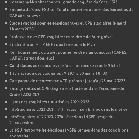
Contractuel
·
les alternant
·
es : grande enquête du Snes-
FSU
Enquête du Snes-
FSU
sur l’oral d’entretien auprès des lauréat•es du
CAPES
«
rénové
»
Stage syndical pour les enseignant-es et
CPE
stagiaires le mardi
14 mars 2023
!
Professeur.e et
CPE
stagiaire : tu as droit de faire grève
!
Étudiant.e en M1
MEEF
: que faire pour le M2
?
Remboursement du trajet pour se rendre à un concours (
CAPES
,
CAPET
, agrégation, etc.)
Candidat.es aux concours : je fais mes voeux avant le 5 juin
!
Titularisation des stagiaires :
VISIO
le 30 mai à 18h30
Campagne de recrutement
AED
-prépro : jusqu’au 28 mai 2023
!
Enseignant.es et
CPE
stagiaires affecté.es dans l’académie de
Créteil 2023-2024
Listes des stagiaires titularisé.es 2022-2023
InfoStagiaires 2023-2024 n°1 : réussir son Entrée dans le métier
InfoStagiaires n°2 2023-2024 : élections
INSPE
, stage du
24 novembre
La
FSU
remporte les élections
INSPE
tenues dans des conditions
anormales
!