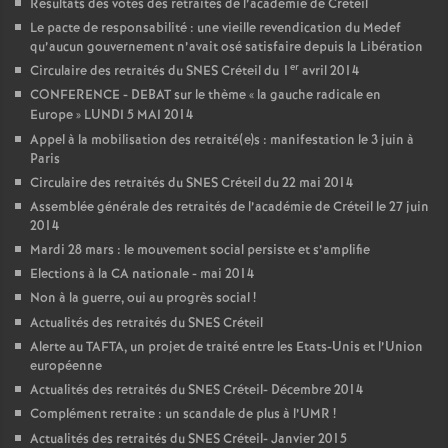
Résultats des votes des retraités de l’académie de Créteil
Le pacte de responsabilité : une vieille revendication du Medef
qu’aucun gouvernement n’avait osé satisfaire depuis la Libération
er
Circulaire des retraités du
SNES
Créteil du 1
avril 2014
CONFERENCE
-
DEBAT
sur le thème «
la gauche radicale en
Europe
»
LUNDI
5
MAI
2014
Appel à la mobilisation des retraité(e)s : manifestation le 3 juin à
Paris
Circulaire des retraités du
SNES
Créteil du 22 mai 2014
Assemblée générale des retraités de l’académie de Créteil le 27 juin
2014
Mardi 28 mars : le mouvement social persiste et s’amplifie
Elections à la
CA
nationale - mai 2014
Non à la guerre, oui au progrès social
!
Actualités des retraités du
SNES
Créteil
Alerte au
TAFTA
, un projet de traité entre les Etats-Unis et l’Union
européenne
Actualités des retraités du
SNES
Créteil- Décembre 2014
Complément retraite : un scandale de plus à l’
UMR
!
Actualités des retraités du
SNES
Créteil- Janvier 2015