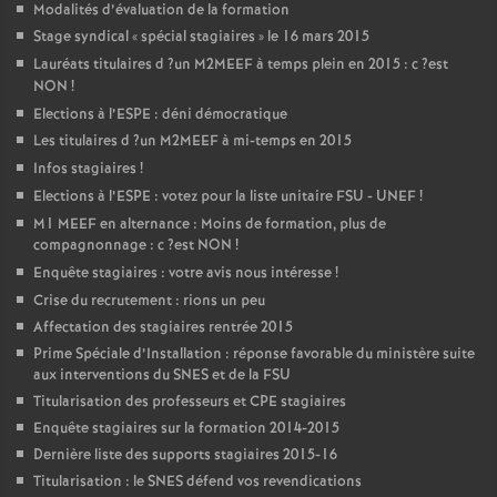
Modalités d’évaluation de la formation
Stage syndical «
spécial stagiaires
» le 16 mars 2015
Lauréats titulaires d
?un
M2MEEF
à temps plein en 2015 : c
?est
NON
!
Elections à l’
ESPE
: déni démocratique
Les titulaires d
?un
M2MEEF
à mi-temps en 2015
Infos stagiaires
!
Elections à l’
ESPE
: votez pour la liste unitaire
FSU
-
UNEF
!
M1
MEEF
en alternance : Moins de formation, plus de
compagnonnage : c
?est
NON
!
Enquête stagiaires : votre avis nous intéresse
!
Crise du recrutement : rions un peu
Affectation des stagiaires rentrée 2015
Prime Spéciale d’Installation : réponse favorable du ministère suite
aux interventions du
SNES
et de la
FSU
Titularisation des professeurs et
CPE
stagiaires
Enquête stagiaires sur la formation 2014-2015
Dernière liste des supports stagiaires 2015-16
Titularisation : le
SNES
défend vos revendications