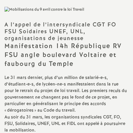
a
t
A l’appel de l’intersyndicale
CGT
FO
FSU
Soidaires
UNEF
,
UNL
,
organisations de jeunesse
i
Manifestation 14h République
RV
FSU
angle boulevard Voltaire et
o
faubourg du Temple
n
Le 31 mars dernier, plus d’un million de salarié-e-s,
d’étudiant-e-s, de lycéen-ne-s manifestaient dans la rue
a
pour le retrait du projet de loi travail. Les premiers reculs du
gouvernement ne changent pas le fond de ce projet, en
l
particulier en généralisant le principe des accords
«
dérogatoires
» au Code du travail.
d
Au soir du 31 mars, les organisations syndicales
CGT
,
FO
,
FSU
, Solidaires,
UNEF
,
UNL
et
FIDL
ont appelé à poursuivre
la mobilisation.