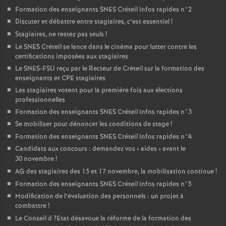
Formation des enseignants
SNES
Créteil Infos rapides n°2
Discuter et débattre entre stagiaires, c’est essentiel
!
Stagiaires, ne restez pas seuls
!
Le
SNES
Créteil se lance dans le cinéma pour lutter contre les
certifications imposées aux stagiaires
Le
SNES
-
FSU
reçu par le Recteur de Créteil sur la formation des
enseignants et
CPE
stagiaires
Les stagiaires votent pour la première fois aux élections
professionnelles
Formation des enseignants
SNES
Créteil Infos rapides n°3
Se mobiliser pour dénoncer les conditions de stage
!
Formation des enseignants
SNES
Créteil Infos rapides n°4
Candidats aux concours : demandez vos «
aides
» avant le
30 novembre
!
AG
des stagiaires des 15 et 17 novembre, la mobilisation continue
!
Formation des enseignants
SNES
Créteil Infos rapides n°5
Modification de l’évaluation des personnels : un projet à
combattre
!
Le Conseil d
?Etat désavoue la réforme de la formation des