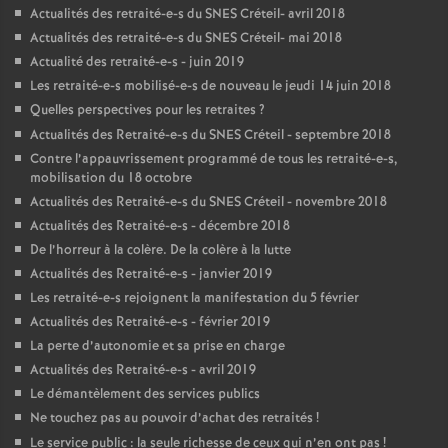
Actualités des retraité-e-s du
SNES
Créteil- avril 2018
Actualités des retraité-e-s du
SNES
Créteil- mai 2018
Actualité des retraité-e-s - juin 2019
Les retraité-e-s mobilisé-e-s de nouveau le jeudi 14 juin 2018
Quelles perspectives pour les retraites
?
Actualités des Retraité-e-s du
SNES
Créteil - septembre 2018
Contre l’appauvrissement programmé de tous les retraité-e-s,
mobilisation du 18 octobre
Actualités des Retraité-e-s du
SNES
Créteil - novembre 2018
Actualités des Retraité-e-s - décembre 2018
De l’horreur à la colère. De la colère à la lutte
Actualités des Retraité-e-s - janvier 2019
Les retraité-e-s rejoignent la manifestation du 5 février
Actualités des Retraité-e-s - février 2019
La perte d’autonomie et sa prise en charge
Actualités des Retraité-e-s - avril 2019
Le démantèlement des services publics
Ne touchez pas au pouvoir d’achat des retraités
!
Le service public : la seule richesse de ceux qui n’en ont pas
!