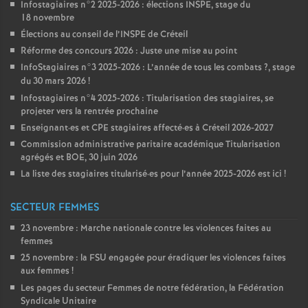
Infostagiaires n°2 2025-2026 : élections
INSPE
, stage du
18 novembre
Élections au conseil de l’
INSPE
de Créteil
Réforme des concours 2026 : Juste une mise au point
InfoStagiaires n°3 2025-2026 : L’année de tous les combats
?, stage
du 30 mars 2026
!
Infostagiaires n°4 2025-2026 : Titularisation des stagiaires, se
projeter vers la rentrée prochaine
Enseignant
·
es et
CPE
stagiaires affecté
·
es à Créteil 2026-2027
Commission administrative paritaire académique Titularisation
agrégés et
BOE
, 30 juin 2026
La liste des stagiaires titularisé
·
es pour l’année 2025-2026 est ici
!
SECTEUR FEMMES
23 novembre : Marche nationale contre les violences faites au
femmes
25 novembre : la
FSU
engagée pour éradiquer les violences faites
aux femmes
!
Les pages du secteur Femmes de notre fédération, la Fédération
Syndicale Unitaire