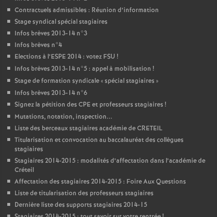
Contractuels admissibles : Réunion d’information
Stage syndical spécial stagiaires
Infos brèves 2013-14 n°3
Infos brèves n°4
Elections à l’
ESPE
2014 : votez
FSU
!
Infos brèves 2013-14 n°5 : appel à mobilisation
!
Stage de formation syndicale «
spécial stagiaires
»
Infos brèves 2013-14 n°6
Signez la pétition des
CPE
et professeurs stagiaires
!
Mutations, notation, inspection...
Liste des berceaux stagiaires académie de
CRETEIL
Titularisation et convocation au baccalauréat des collègues
stagiaires
Stagiaires 2014-2015 : modalités d’affectation dans l’académie de
Créteil
Affectation des stagiaires 2014-2015 : Foire Aux Questions
Liste de titularisation des professeurs stagiaires
Dernière liste des supports stagiaires 2014-15
Stagiaires 2014-2015 : tout savoir sur votre rentrée
!