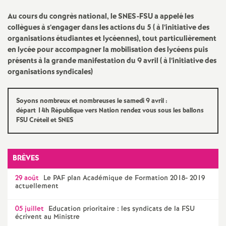
e
Au cours du congrès national, le
SNES
-
FSU
a appelé les
s
collègues à s’engager dans les actions du 5 ( à l’initiative des
organisations étudiantes et lycéennes), tout particulièrement
E
en lycée pour accompagner la mobilisation des lycéens puis
présents à la grande manifestation du 9 avril ( à l’initiative des
n
organisations syndicales)
s
Soyons nombreux et nombreuses le samedi 9 avril :
départ 14h République vers Nation rendez vous sous les ballons
FSU
Créteil et
SNES
e
i
BRÈVES
g
29 août
Le
PAF
plan Académique de Formation 2018- 2019
actuellement
n
05 juillet
Education prioritaire : les syndicats de la
FSU
écrivent au Ministre