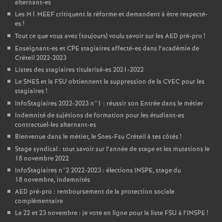
alternant-es
Les M1
MEEF
critiquent la réforme et demandent à être respecté-
es
!
Tout ce que vous avez (toujours) voulu savoir sur les
AED
pré-pro
!
Enseignant-es et
CPE
stagiaires affecté-es dans l’académie de
Créteil 2022-2023
Listes des stagiaires titularisé-es 2021-2022
Le
SNES
et la
FSU
obtiennent la suppression de la
CVEC
pour les
stagiaires
!
InfoStagiaires 2022-2023 n°1 : réussir son Entrée dans le métier
Indemnité de sujétions de formation pour les étudiant-es
contractuel-les alternant-es
Bienvenue dans le métier, le Snes-Fsu Créteil à tes côtés
!
Stage syndical : tout savoir sur l’année de stage et les mutations le
18 novembre 2022
InfoStagiaires n°2 2022-2023 : élections
INSPE
, stage du
18 novembre, indemnités
AED
pré-pro : remboursement de la protection sociale
complémentaire
Le 22 et 23 novembre : je vote en ligne pour la liste
FSU
à l’
INSPE
!