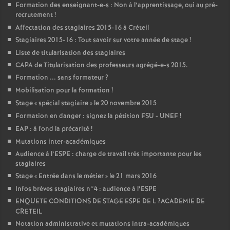
Formation des enseignant-e-s : Non à l’apprentissage, oui au pré-
recrutement
!
Affectation des stagiaires 2015-16 à Créteil
Stagiaires 2015-16 : Tout savoir sur votre année de stage
!
Liste de titularisation des stagiaires
CAPA
de Titularisation des professeurs agrégé-e-s 2015.
Formation ... sans formateur
?
Mobilisation pour la formation
!
Stage «
spécial stagiaire
» le 20 novembre 2015
Formation en danger : signez la pétition
FSU
-
UNEF
!
EAP
: à fond la précarité
!
Mutations inter-académiques
Audience à l’
ESPE
: charge de travail très importante pour les
stagiaires
Stage «
Entrée dans le métier
» le 21 mars 2016
Infos brèves stagiaires n°4 : audience à l’
ESPE
ENQUETE
CONDITIONS
DE
STAGE
ESPE
DE
L
?
ACADEMIE
DE
CRETEIL
Notation administrative et mutations intra-académiques