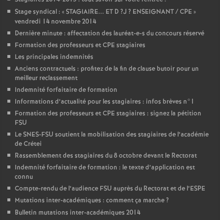
Stage syndical : «
STAGIAIRE
...
ET
D
?J
?
ENSEIGNANT
/
CPE
»
vendredi 14 novembre 2014
Dernière minute : affectation des lauréat-e-s du concours réservé
Formation des professeurs et
CPE
stagiaires
Les principales indemnités
Anciens contractuels : profitez de la fin de clause butoir pour un
meilleur reclassement
Indemnité forfaitaire de formation
Informations d’actualité pour les stagiaires : infos brèves n°1
Formation des professeurs et
CPE
stagiaires : signez la pétition
FSU
Le
SNES
-
FSU
soutient la mobilisation des stagiaires de l’académie
de Crétei
Rassemblement des stagiaires du 8 octobre devant le Rectorat
Indemnité forfaitaire de formation : le texte d’application est
connu
Compte-rendu de l’audience
FSU
auprès du Rectorat et de l’
ESPE
Mutations inter-académiques : comment ça marche
?
Bulletin mutations inter-académiques 2014