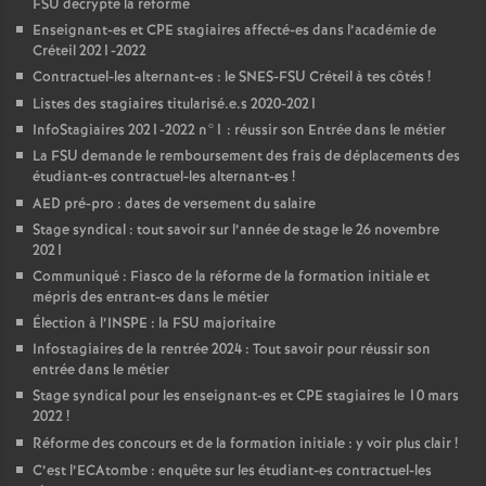
FSU
décrypte la réforme
Enseignant-es et
CPE
stagiaires affecté-es dans l’académie de
Créteil 2021-2022
Contractuel-les alternant-es : le
SNES
-
FSU
Créteil à tes côtés
!
Listes des stagiaires titularisé.e.s 2020-2021
InfoStagiaires 2021-2022 n°1 : réussir son Entrée dans le métier
La
FSU
demande le remboursement des frais de déplacements des
étudiant-es contractuel-les alternant-es
!
AED
pré-pro : dates de versement du salaire
Stage syndical : tout savoir sur l’année de stage le 26 novembre
2021
Communiqué : Fiasco de la réforme de la formation initiale et
mépris des entrant-es dans le métier
Élection à l’
INSPE
: la
FSU
majoritaire
Infostagiaires de la rentrée 2024 : Tout savoir pour réussir son
entrée dans le métier
Stage syndical pour les enseignant-es et
CPE
stagiaires le 10 mars
2022
!
Réforme des concours et de la formation initiale : y voir plus clair
!
C’est l’ECAtombe : enquête sur les étudiant-es contractuel-les