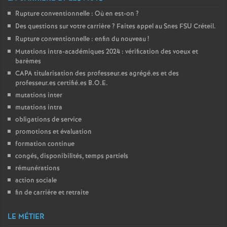
Rupture conventionnelle : Où en est-on
?
o
Des questions sur votre carrière
? Faites appel au Snes
FSU
Créteil.
Rupture conventionnelle : enfin du nouveau
!
u
Mutations intra-académiques 2024 : vérification des voeux et
barèmes
r
CAPA
titularisation des professeur.es agrégé.es et des
professeur.es certifié.es
B.O.E.
s
mutations inter
mutations intra
obligations de service
promotions et évaluation
formation continue
congés, disponibilités, temps partiels
rémunérations
action sociale
fin de carrière et retraite
LE MÉTIER