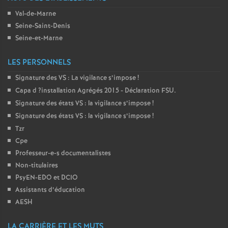
é
Val-de-Marne
Seine-Saint-Denis
O
Seine-et-Marne
LES PERSONNELS
r
Signature des
VS
: La vigilance s’impose
!
l
Capa d
?installation Agrégés 2015 - Déclaration
FSU
.
Signature des états
VS
: la vigilance s’impose
!
é
Signature des états
VS
: la vigilance s’impose
!
Tzr
a
Cpe
Professeur-e-s documentalistes
Non-titulaires
n
PsyEN-
EDO
et
DCIO
Assistants d’éducation
s
AESH
T
LA CARRIÈRE ET LES MUTS