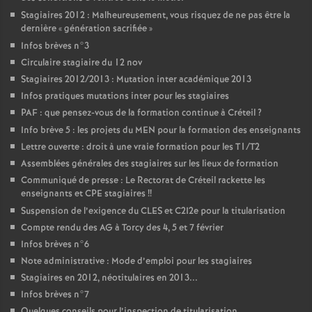
Stagiaires 2012 : Malheureusement, vous risquez de ne pas être la
dernière «
génération sacrifiée
»
Infos brèves n°3
Circulaire stagiaire du 12 nov
Stagiaires 2012/2013 : Mutation inter académique 2013
Infos pratiques mutations inter pour les stagiaires
PAF
: que pensez-vous de la formation continue à Créteil
?
Info brève 5 : les projets du
MEN
pour la formation des enseignants
Lettre ouverte : droit à une vraie formation pour les T1/T2
Assemblées générales des stagiaires sur les lieux de formation
Communiqué de presse : Le Rectorat de Créteil rackette les
enseignants et
CPE
stagiaires
!!
Suspension de l’exigence du
CLES
et C2I2e pour la titularisation
Compte rendu des
AG
à Torcy des 4, 5 et 7 février
Infos brèves n°6
Note administrative : Mode d’emploi pour les stagiaires
Stagiaires en 2012, néotitulaires en 2013...
Infos brèves n°7
Quelques conseils pour l’inspection de titularisation