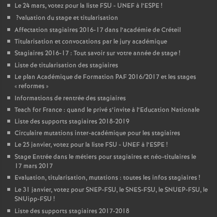
Le 24 mars, votez pour la liste
FSU
-
UNEF
à l’
ESPE
!
?valuation du stage et titularisation
Affectation stagiaires 2016-17 dans l’académie de Créteil
Titularisation et convocations par le jury académique
Stagiaires 2016-17 : Tout savoir sur votre année de stage
!
Liste de titularisation des stagiaires
Le plan Académique de Formation
PAF
2016/2017 et les stages
«
reformes
»
Informations de rentrée des stagiaires
Teach for France : quand le privé s’invite à l’Education Nationale
Liste des supports stagiaires 2018-2019
Circulaire mutations inter-académique pour les stagiaires
Le 25 janvier, votez pour la liste
FSU
-
UNEF
à l’
ESPE
!
Stage Entrée dans le métiers pour stagiaires et néo-titulaires le
17 mars 2017
Evaluation, titularisation, mutations : toutes les infos stagiaires
!
Le 31 janvier, votez pour
SNEP
-
FSU
, le
SNES
-
FSU
, le
SNUEP
-
FSU
, le
SNUipp-
FSU
!
Liste des supports stagiaires 2017-2018