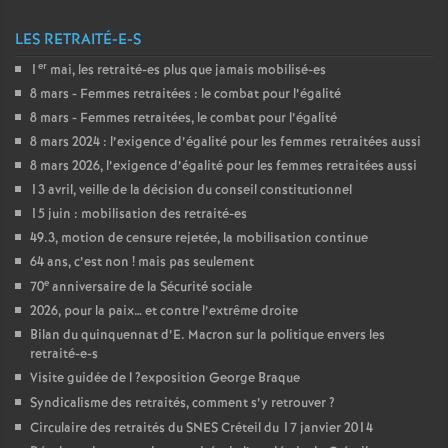
LES RETRAITÉ-E-S
er
1
mai, les retraité-es plus que jamais mobilisé-es
8 mars - Femmes retraitées : le combat pour l’égalité
8 mars - Femmes retraitées, le combat pour l’égalité
8 mars 2024 : l’exigence d’égalité pour les femmes retraitées aussi
8 mars 2026, l’exigence d’égalité pour les femmes retraitées aussi
13 avril, veille de la décision du conseil constitutionnel
15 juin : mobilisation des retraité-es
49.3, motion de censure rejetée, la mobilisation continue
64 ans, c’est non
! mais pas seulement
e
70
anniversaire de la Sécurité sociale
2026, pour la paix… et contre l’extrême droite
Bilan du quinquennat d’E. Macron sur la politique envers les
retraité-e-s
Visite guidée de l
?exposition George Braque
Syndicalisme des retraités, comment s’y retrouver
?
Circulaire des retraités du
SNES
Créteil du 17 janvier 2014