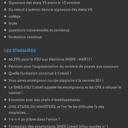
Signature des états
VS
avant le 10 octobre
Du retard à prévoir dans la signature des états
VS
collège
lycée
questions transversales et contenus
formation continue
LES STAGIAIRES
66,29% pour la
FSU
aux élections
INSPE
:
MERCI
!
Pétition pour l’augmentation du nombre de postes aux concours
Quelle formation continue à Créteil
?
Vous serez enseignant ou cpe stagiaire à la rentrée 2011
Le
SNES
-
FSU
Créteil appelle les enseignants et les
CPE
à refuser le
tutorat
!
Entretien avec des chefs d’établissements.
UNE
ETUDE
DU
MINISTERE
re
?ve
?le les difficulte
?s des
stagiaires...
Y-a-t-il un pilote dans l’avion
?
Formation des enseignants
SNES
Créteil Infos rapides n°1