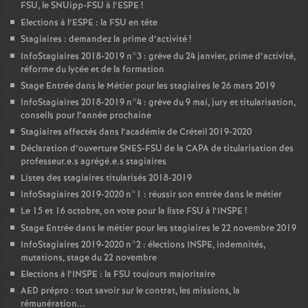
FSU
, le SNUipp-
FSU
à l’
ESPE
!
Elections à l’
ESPE
: la
FSU
en tête
Stagiaires : demandez la prime d’activité
!
InfoStagiaires 2018-2019 n°3 : grève du 24 janvier, prime d’activité,
réforme du lycée et de la formation
Stage Entrée dans le Métier pour les stagiaires le 26 mars 2019
InfoStagiaires 2018-2019 n°4 : grève du 9 mai, jury et titularisation,
conseils pour l’année prochaine
Stagiaires affectés dans l’académie de Créteil 2019-2020
Déclaration d’ouverture
SNES
-
FSU
de la
CAPA
de titularisation des
professeur.e.s agrégé.e.s stagiaires
Listes des stagiaires titularisés 2018-2019
InfoStagiaires 2019-2020 n°1 : réussir son entrée dans le métier
Le 15 et 16 octobre, on vote pour la liste
FSU
à l’
INSPE
!
Stage Entrée dans le métier pour les stagiaires le 22 novembre 2019
InfoStagiaires 2019-2020 n°2 : élections
INSPE
, indemnités,
mutations, stage du 22 novembre
Elections à l’
INSPE
: la
FSU
toujours majoritaire
AED
prépro : tout savoir sur le contrat, les missions, la
rémunération...