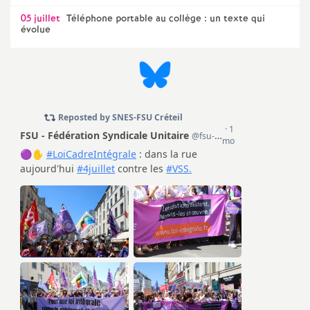
e
05 juillet
Téléphone portable au collège : un texte qui
évolue
m
e
n
t
s
d
e
S