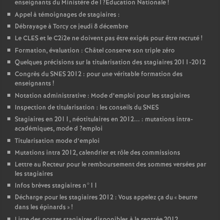
enseignants du Ministère de l
?Education Nationale
!
Appel à témoignages de stagiaires :
Débrayage à Torcy ce jeudi 8 décembre
Le
CLES
et le C2i2e ne doivent pas être exigés pour être recruté
!
Formation, évaluation : Châtel conserve son triple zéro
Quelques précisions sur la titularisation des stagiaires 2011-2012
Congrès du
SNES
2012 : pour une véritable formation des
enseignants
!
Notation administrative : Mode d’emploi pour les stagiaires
Inspection de titularisation : les conseils du
SNES
Stagiaires en 2011, néotitulaires en 2012... : mutations intra-
académiques, mode d
?emploi
Titularisation mode d’emploi
Mutations intra 2012, calendrier et rôle des commissions
Lettre au Recteur pour le remboursement des sommes versées par
les stagiaires
Infos brèves stagiaires n°11
Décharge pour les stagiaires 2012 : Vous appelez ça du «
beurre
dans les épinards
»
!
Liste des postes stagiaires disponibles à la rentrée 2012