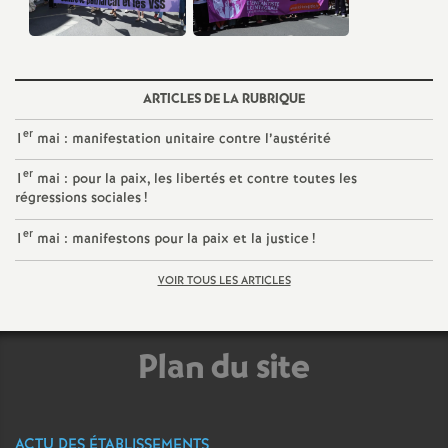
e
c
ARTICLES DE LA RUBRIQUE
o
er
1
mai : manifestation unitaire contre l’austérité
n
er
1
mai : pour la paix, les libertés et contre toutes les
régressions sociales
!
d
er
1
mai : manifestons pour la paix et la justice
!
d
VOIR TOUS LES ARTICLES
e
Plan du site
g
r
ACTU DES ÉTABLISSEMENTS