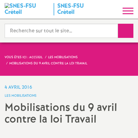
SNES
-
FSU
S
Créteil
y
Reche
n
d
VOUS ÊTES ICI :
ACCUEIL
LES MOBILISATIONS
MOBILISATIONS DU 9 AVRIL CONTRE LA LOI TRAVAIL
i
c
4 AVRIL 2016
LES MOBILISATIONS
a
Mobilisations du 9 avril
contre la loi Travail
t
N