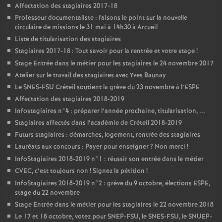
Affectation des stagiaires 2017-18
Professeur documentaliste : faisons le point sur la nouvelle
circulaire de missions le 31 mai à 14h30 à Arcueil
Liste de titularisation des stagiaires
Stagiaires 2017-18 : Tout savoir pour la rentrée et votre stage
!
Stage Entrée dans le métier pour les stagiaires le 24 novembre 2017
Atelier sur le travail des stagiaires avec Yves Baunay
Le
SNES
-
FSU
Créteil soutient la grève du 23 novembre à l’
ESPE
Affectation des stagiaires 2018-2019
Infostagiaires n°4 : préparer l’année prochaine, titularisation, ...
Stagiaires affectés dans l’académie de Créteil 2018-2019
Futurs stagiaires : démarches, logement, rentrée des stagiaires
Lauréats aux concours : Payer pour enseigner
? Non merci
!
InfoStagiaires 2018-2019 n°1 : réussir son entrée dans le métier
CVEC
, c’est toujours non
! Signez la pétition
!
InfoStagiaires 2018-2019 n°2 : grève du 9 octobre, élections
ESPE
,
stage du 22 novembre
Stage Entrée dans le métier pour les stagiaires le 22 novembre 2018
Le 17 et 18 octobre, votez pour
SNEP
-
FSU
, le
SNES
-
FSU
, le
SNUEP
-