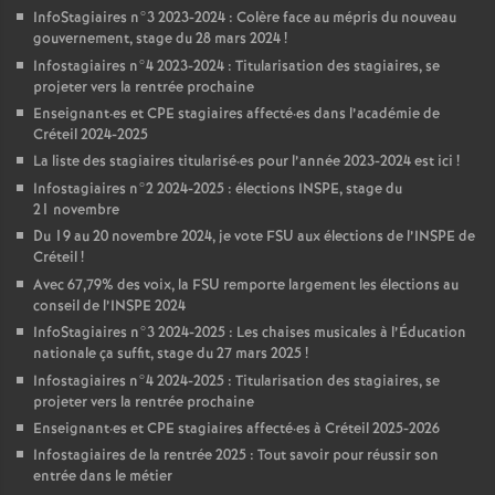
InfoStagiaires n°3 2023-2024 : Colère face au mépris du nouveau
gouvernement, stage du 28 mars 2024
!
Infostagiaires n°4 2023-2024 : Titularisation des stagiaires, se
projeter vers la rentrée prochaine
Enseignant
·
es et
CPE
stagiaires affecté
·
es dans l’académie de
Créteil 2024-2025
La liste des stagiaires titularisé
·
es pour l’année 2023-2024 est ici
!
Infostagiaires n°2 2024-2025 : élections
INSPE
, stage du
21 novembre
Du 19 au 20 novembre 2024, je vote
FSU
aux élections de l’
INSPE
de
Créteil
!
Avec 67,79% des voix, la
FSU
remporte largement les élections au
conseil de l’
INSPE
2024
InfoStagiaires n°3 2024-2025 : Les chaises musicales à l’Éducation
nationale ça suffit, stage du 27 mars 2025
!
Infostagiaires n°4 2024-2025 : Titularisation des stagiaires, se
projeter vers la rentrée prochaine
Enseignant
·
es et
CPE
stagiaires affecté
·
es à Créteil 2025-2026
Infostagiaires de la rentrée 2025 : Tout savoir pour réussir son
entrée dans le métier