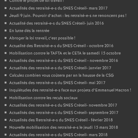
Contre le projet de loi travail
!
Actualités des retraité-e-s du
SNES
Créteil- mars 2017
Jeudi 9 juin. Pouvoir d’achat : les retraité-e-s ne renoncent pas
!
Actualité des retraité-e-s du
SNES
Créteil- juin 2016
En lutte dès la rentrée
Abroger la loi travail, c’est possible
!
Actualité des Retraité-e-s du
SNES
Créteil - octobre 2016
Mobilisation contre le
TAFTA
et le
CETA
le samedi 15 octobre
Actualités des retraité-e-s du
SNES
Créteil - novembre 2016
Actualités des retraité-e-s du
SNES
Créteil- janvier 2017
Calculez combien vous coûtera par an la hausse de la
CSG
Actualités des retraité-e-s du
SNES
Créteil- mai 2017
Inquiétudes des retraité-e-s face aux projets d’Emmanuel Macron
!
Mobilisation contre les reculs sociaux
Actualités des retraité-e-s du
SNES
Créteil- novembre 2017
Actualités des retraité-e-s du
SNES
Créteil- septembre 2017
Actualités des Retraité-e-s du
SNES
Créteil - février 2018
Nouvelle mobilisation des retraité-e-s le jeudi 15 mars 2018
Actualités des retraité-e-s du
SNES
Créteil- mars 2018