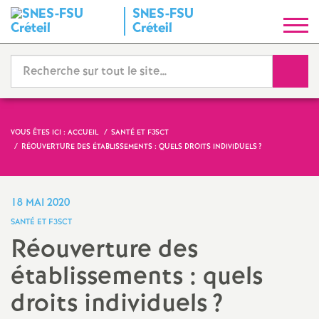
SNES
-
FSU
S
Créteil
y
Reche
n
d
VOUS ÊTES ICI :
ACCUEIL
SANTÉ ET F3SCT
RÉOUVERTURE DES ÉTABLISSEMENTS : QUELS DROITS INDIVIDUELS
?
i
c
18 MAI 2020
SANTÉ ET F3SCT
a
Réouverture des
établissements : quels
t
droits individuels
?
N