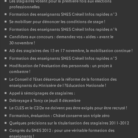
Les stagiaires votent pour la première fois aux élections
professionnelles
Formation des enseignants
SNES
Créteil Infos rapides n°3
Se mobiliser pour dénoncer les conditions de stage
!
Formation des enseignants
SNES
Créteil Infos rapides n°4
Candidats aux concours : demandez vos «
aides
» avant le
30 novembre
!
AG
des stagiaires des 15 et 17 novembre, la mobilisation continue
!
Formation des enseignants
SNES
Créteil Infos rapides n°5
Modification de l’évaluation des personnels : un projet à
combattre
!
Le Conseil d
?Etat désavoue la réforme de la formation des
enseignants du Ministère de l
?Education Nationale
!
Appel à témoignages de stagiaires :
Débrayage à Torcy ce jeudi 8 décembre
Le
CLES
et le C2i2e ne doivent pas être exigés pour être recruté
!
Formation, évaluation : Châtel conserve son triple zéro
Quelques précisions sur la titularisation des stagiaires 2011-2012
Congrès du
SNES
2012 : pour une véritable formation des
enseignants
!