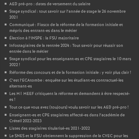
AED
pré-pro : dates de versement du salaire
Stage syndical : tout savoir sur l’année de stage le 26 novembre
2021
Communiqué : Fiasco de la réforme de la formation initiale et
mépris des entrant-es dans le métier
Élection à l’
INSPE
: la
FSU
majoritaire
Infostagiaires de la rentrée 2024 : Tout savoir pour réussir son
entrée dans le métier
Stage syndical pour les enseignant-es et
CPE
stagiaires le 10 mars
2022
!
Réforme des concours et de la formation initiale : y voir plus clair
!
C’est l’ECAtombe : enquête sur les étudiant-es contractuel-les
alternant-es
Les M1
MEEF
critiquent la réforme et demandent à être respecté-
es
!
Tout ce que vous avez (toujours) voulu savoir sur les
AED
pré-pro
!
Enseignant-es et
CPE
stagiaires affecté-es dans l’académie de
Créteil 2022-2023
Listes des stagiaires titularisé-es 2021-2022
Le
SNES
et la
FSU
obtiennent la suppression de la
CVEC
pour les