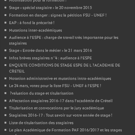
Mobilisation pour la formation
!
Stage «
spécial stagiaire
» le 20 novembre 2015
Formation en danger : signez la pétition
FSU
-
UNEF
!
EAP
: à fond la précarité
!
Mutations inter-académiques
Audience à l’
ESPE
: charge de travail très importante pour les
stagiaires
Stage «
Entrée dans le métier
» le 21 mars 2016
Infos brèves stagiaires n°4 : audience à l’
ESPE
ENQUETE
CONDITIONS
DE
STAGE
ESPE
DE
L
?
ACADEMIE
DE
CRETEIL
Notation administrative et mutations intra-académiques
Le 24 mars, votez pour la liste
FSU
-
UNEF
à l’
ESPE
!
?valuation du stage et titularisation
Affectation stagiaires 2016-17 dans l’académie de Créteil
Titularisation et convocations par le jury académique
Stagiaires 2016-17 : Tout savoir sur votre année de stage
!
Liste de titularisation des stagiaires
Le plan Académique de Formation
PAF
2016/2017 et les stages