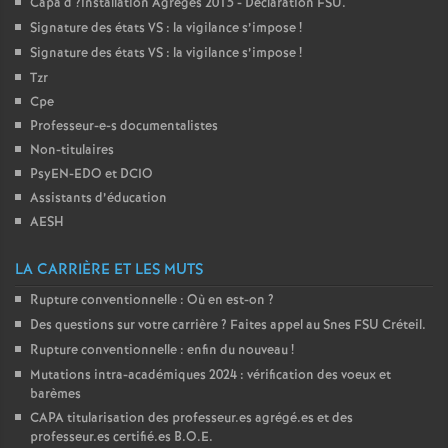
Capa d
?installation Agrégés 2015 - Déclaration
FSU
.
Signature des états
VS
: la vigilance s’impose
!
Signature des états
VS
: la vigilance s’impose
!
Tzr
Cpe
Professeur-e-s documentalistes
Non-titulaires
PsyEN-
EDO
et
DCIO
Assistants d’éducation
AESH
LA CARRIÈRE ET LES MUTS
Rupture conventionnelle : Où en est-on
?
Des questions sur votre carrière
? Faites appel au Snes
FSU
Créteil.
Rupture conventionnelle : enfin du nouveau
!
Mutations intra-académiques 2024 : vérification des voeux et
barèmes
CAPA
titularisation des professeur.es agrégé.es et des
professeur.es certifié.es
B.O.E.