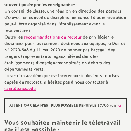
e
souvent posée par les enseignant-es :
Un conseil de classe, une réunion en direction des parents
m
d’élèves, un conseil de discipline, un conseil d’administration
peut-il être organisé dans l’établissement avant la
e
réouverture
?
Outre les
recommandations du recteur
de privilégier le
distanciel pour les réunions destinées aux équipes, le Décret
n
n° 2020-548 du 11 mai 2020 ne permet pas l’accueil des
usagers (représentants légaux, élèves) dans les
t
établissements d’enseignement situés en dehors des
départements verts.
s
La section académique est intervenue à plusieurs reprises
auprès du rectorat, n’hésitez pas à nous contacter à
s3cre@snes.edu
d
e
ATTENTION
CELA
N’
EST
PLUS
POSSIBLE
DEPUIS
LE
17/06
voir
ici
S
Vous souhaitez maintenir le télétravail
car il est possible
: