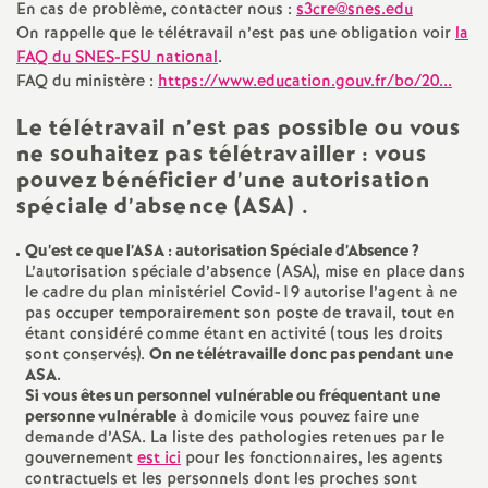
En cas de problème, contacter nous :
s3cre@snes.edu
é
On rappelle que le télétravail n’est pas une obligation voir
la
FAQ
du
SNES
-
FSU
national
.
O
FAQ
du ministère :
https://www.education.gouv.fr/bo/20...
Le télétravail n’est pas possible ou vous
r
ne souhaitez pas télétravailler :
vous
pouvez bénéficier d’une
autorisation
l
spéciale d’absence (
ASA
)
.
é
Qu’est ce que l’
ASA
:
autorisation Spéciale d’Absence
?
L’autorisation spéciale d’absence (
ASA
), mise en place dans
le cadre du plan ministériel Covid-19 autorise l’agent à ne
a
pas occuper temporairement son poste de travail, tout en
étant considéré comme étant en activité (tous les droits
sont conservés).
On ne télétravaille donc pas pendant une
n
ASA
.
Si vous êtes un personnel vulnérable ou fréquentant une
s
personne vulnérable
à domicile vous pouvez faire une
demande d’
ASA
. La liste des pathologies retenues par le
gouvernement
est ici
pour les fonctionnaires, les agents
T
contractuels et les personnels dont les proches sont