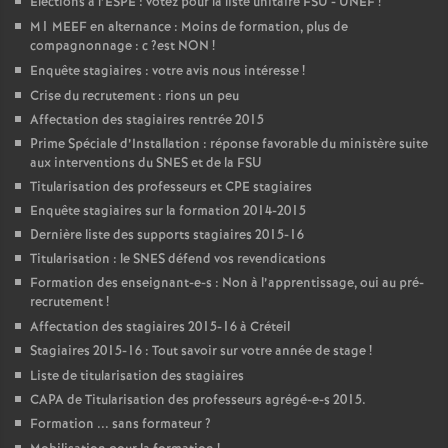
Elections à l’
ESPE
: votez pour la liste unitaire
FSU
-
UNEF
!
M1
MEEF
en alternance : Moins de formation, plus de
compagnonnage : c
?est
NON
!
Enquête stagiaires : votre avis nous intéresse
!
Crise du recrutement : rions un peu
Affectation des stagiaires rentrée 2015
Prime Spéciale d’Installation : réponse favorable du ministère suite
aux interventions du
SNES
et de la
FSU
Titularisation des professeurs et
CPE
stagiaires
Enquête stagiaires sur la formation 2014-2015
Dernière liste des supports stagiaires 2015-16
Titularisation : le
SNES
défend vos revendications
Formation des enseignant-e-s : Non à l’apprentissage, oui au pré-
recrutement
!
Affectation des stagiaires 2015-16 à Créteil
Stagiaires 2015-16 : Tout savoir sur votre année de stage
!
Liste de titularisation des stagiaires
CAPA
de Titularisation des professeurs agrégé-e-s 2015.
Formation ... sans formateur
?