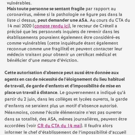
vulnérables.
Mais toute personne se sentant fragile
par rapport au
o
coronavirus, même si la pathologie ne figure pas dans la
liste ci dessus,
peut demander une
ASA
. Au cours du
CTA
du
u
14 mai 2020 (
compte rendu ici
), le recteur de Créteil a
précisé que les personnels inquiets de revenir dans les
établissements pouvaient également être considéré-es
r
comme vulnérables (cette inquiétude étant également
reconnue comme une fragilité) et peuvent contacter leur
médecin traitant pour obtenir un certificat médical et
s
bénéficier d’une mesure d’éviction.
Cette autorisation d’absence peut aussi être donnée aux
agents en cas de nécessité de l’éloignement du lieu habituel
de travail, de garde d’enfants et d’impossibilité de mise en
place un travail à distance
. Le gouvernement a indiqué qu’à
partir du 2 juin, dans les collèges et lycées ouverts, la garde
d’enfants ne seraient plus un motif d’absence autorisé.
Néanmoins, comme l’école élémentaire n’est pas ouverte
dans sa totalité, des
ASA
, mêmes journalières, peuvent être
accordées (voir
CR
du
CTA
du 14 mai
). Il faudra alors
informer le chef d’établissement de l’impossibilité d’accueil