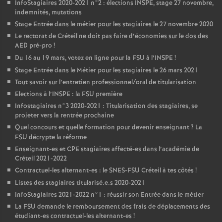
InfoStagiaires 2020-2021 n°2 : élections
INSPE
, stage 27 novembre,
indemnités, mutations
Stage Entrée dans le métier pour les stagiaires le 27 novembre 2020
Le rectorat de Créteil ne doit pas faire d’économies sur le dos des
AED
pré-pro
!
Du 16 au 19 mars, votez en ligne pour la
FSU
à l’
INSPE
!
Stage Entrée dans le Métier pour les stagiaires le 26 mars 2021
Tout savoir sur l’entretien professionnel/oral de titularisation
Elections à l’
INSPE
: la
FSU
première
Infostagiaires n°3 2020-2021 : Titularisation des stagiaires, se
projeter vers la rentrée prochaine
Quel concours et quelle formation pour devenir enseignant
? La
FSU
décrypte la réforme
Enseignant-es et
CPE
stagiaires affecté-es dans l’académie de
Créteil 2021-2022
Contractuel-les alternant-es : le
SNES
-
FSU
Créteil à tes côtés
!
Listes des stagiaires titularisé.e.s 2020-2021
InfoStagiaires 2021-2022 n°1 : réussir son Entrée dans le métier
La
FSU
demande le remboursement des frais de déplacements des
étudiant-es contractuel-les alternant-es
!