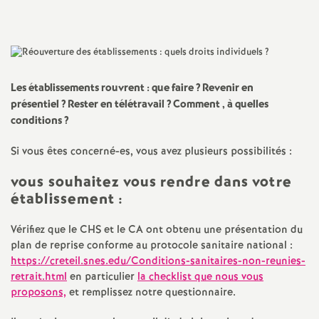
a
t
Les établissements rouvrent : que faire
? Revenir en
i
présentiel
? Rester en télétravail
?
Comment , à quelles
conditions
?
o
Si vous êtes concerné-es, vous avez plusieurs possibilités :
n
vous souhaitez vous rendre dans votre
établissement
:
a
Vérifiez que le
CHS
et le
CA
ont obtenu une présentation du
l
plan de reprise conforme au protocole sanitaire national :
https://creteil.snes.edu/Conditions-sanitaires-non-reunies-
d
retrait.html
en particulier
la checklist que nous vous
proposons,
et remplissez notre questionnaire.