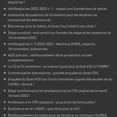
stagiaires
!
InfoStagiaires 2022-2023 n°1 : réussir son Entrée dans le métier
Indemnité de sujétions de formation pour les étudiant-es
contractuel-les alternant-es
Bienvenue dans le métier, le Snes-Fsu Créteil à tes côtés
!
Stage syndical : tout savoir sur l’année de stage et les mutations le
18 novembre 2022
InfoStagiaires n°2 2022-2023 : élections
INSPE
, stage du
18 novembre, indemnités
AED
pré-pro : remboursement de la protection sociale
complémentaire
Le 22 et 23 novembre : je vote en ligne pour la liste
FSU
à l’
INSPE
!
Contractuel
·
les alternant
·
es : grande enquête du Snes-
FSU
Enquête du Snes-
FSU
sur l’oral d’entretien auprès des lauréat•es du
CAPES
«
rénové
»
Stage syndical pour les enseignant-es et
CPE
stagiaires le mardi
14 mars 2023
!
Professeur.e et
CPE
stagiaire : tu as droit de faire grève
!
Étudiant.e en M1
MEEF
: que faire pour le M2
?
Remboursement du trajet pour se rendre à un concours (
CAPES
,