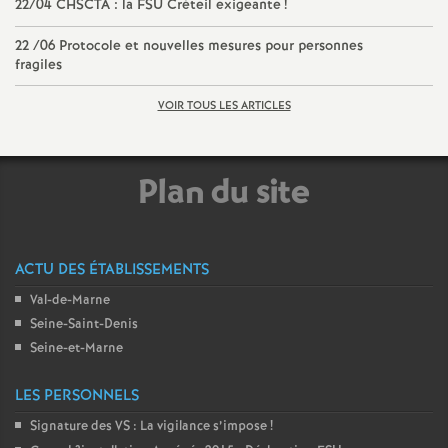
22/04
CHSCTA
: la
FSU
Créteil exigeante
!
22 /06 Protocole et nouvelles mesures pour personnes
fragiles
VOIR TOUS LES ARTICLES
Plan du site
ACTU DES ÉTABLISSEMENTS
Val-de-Marne
Seine-Saint-Denis
Seine-et-Marne
LES PERSONNELS
Signature des
VS
: La vigilance s’impose
!