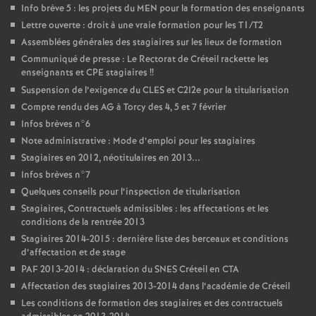
Info brève 5 : les projets du
MEN
pour la formation des enseignants
Lettre ouverte : droit à une vraie formation pour les T1/T2
Assemblées générales des stagiaires sur les lieux de formation
Communiqué de presse : Le Rectorat de Créteil rackette les
enseignants et
CPE
stagiaires
!!
Suspension de l’exigence du
CLES
et C2I2e pour la titularisation
Compte rendu des
AG
à Torcy des 4, 5 et 7 février
Infos brèves n°6
Note administrative : Mode d’emploi pour les stagiaires
Stagiaires en 2012, néotitulaires en 2013...
Infos brèves n°7
Quelques conseils pour l’inspection de titularisation
Stagiaires, Contractuels admissibles : les affectations et les
conditions de la rentrée 2013
Stagiaires 2014-2015 : dernière liste des berceaux et conditions
d’affectation et de stage
PAF
2013-2014 : déclaration du
SNES
Créteil en
CTA
Affectation des stagiaires 2013-2014 dans l’académie de Créteil
Les conditions de formation des stagiaires et des contractuels