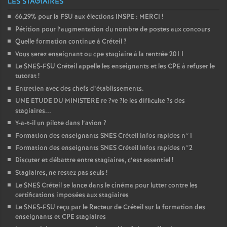
LES STAGIAIRES
66,29% pour la
FSU
aux élections
INSPE
:
MERCI
!
Pétition pour l’augmentation du nombre de postes aux concours
Quelle formation continue à Créteil
?
Vous serez enseignant ou cpe stagiaire à la rentrée 2011
Le
SNES
-
FSU
Créteil appelle les enseignants et les
CPE
à refuser le
tutorat
!
Entretien avec des chefs d’établissements.
UNE
ETUDE
DU
MINISTERE
re
?ve
?le les difficulte
?s des
stagiaires...
Y-a-t-il un pilote dans l’avion
?
Formation des enseignants
SNES
Créteil Infos rapides n°1
Formation des enseignants
SNES
Créteil Infos rapides n°2
Discuter et débattre entre stagiaires, c’est essentiel
!
Stagiaires, ne restez pas seuls
!
Le
SNES
Créteil se lance dans le cinéma pour lutter contre les
certifications imposées aux stagiaires
Le
SNES
-
FSU
reçu par le Recteur de Créteil sur la formation des
enseignants et
CPE
stagiaires