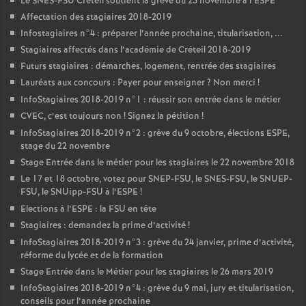
Le
SNES
-
FSU
Créteil soutient la grève du 23 novembre à l’
ESPE
Affectation des stagiaires 2018-2019
Infostagiaires n°4 : préparer l’année prochaine, titularisation, ...
Stagiaires affectés dans l’académie de Créteil 2018-2019
Futurs stagiaires : démarches, logement, rentrée des stagiaires
Lauréats aux concours : Payer pour enseigner
? Non merci
!
InfoStagiaires 2018-2019 n°1 : réussir son entrée dans le métier
CVEC
, c’est toujours non
! Signez la pétition
!
InfoStagiaires 2018-2019 n°2 : grève du 9 octobre, élections
ESPE
,
stage du 22 novembre
Stage Entrée dans le métier pour les stagiaires le 22 novembre 2018
Le 17 et 18 octobre, votez pour
SNEP
-
FSU
, le
SNES
-
FSU
, le
SNUEP
-
FSU
, le SNUipp-
FSU
à l’
ESPE
!
Elections à l’
ESPE
: la
FSU
en tête
Stagiaires : demandez la prime d’activité
!
InfoStagiaires 2018-2019 n°3 : grève du 24 janvier, prime d’activité,
réforme du lycée et de la formation
Stage Entrée dans le Métier pour les stagiaires le 26 mars 2019
InfoStagiaires 2018-2019 n°4 : grève du 9 mai, jury et titularisation,
conseils pour l’année prochaine