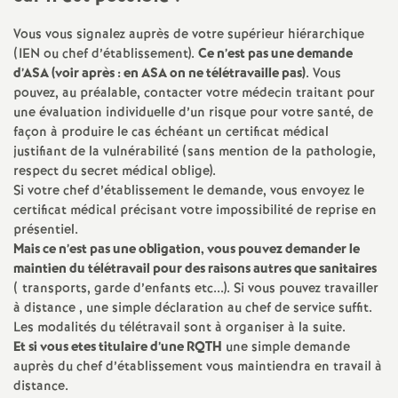
e
Vous vous signalez auprès de votre supérieur hiérarchique
(
IEN
ou chef d’établissement).
Ce n’est pas une demande
c
d’
ASA
(voir après : en
ASA
on ne télétravaille pas)
. Vous
pouvez, au préalable, contacter votre médecin traitant pour
o
une évaluation individuelle d’un risque pour votre santé, de
façon à produire le cas échéant un certificat médical
n
justifiant de la vulnérabilité (sans mention de la pathologie,
respect du secret médical oblige).
Si votre chef d’établissement le demande, vous envoyez le
d
certificat médical précisant votre impossibilité de reprise en
présentiel.
d
Mais ce n’est pas une obligation, vous pouvez demander le
maintien du télétravail pour des raisons autres que sanitaires
e
( transports, garde d’enfants etc...). Si vous pouvez travailler
à distance , une simple déclaration au chef de service suffit.
g
Les modalités du télétravail sont à organiser à la suite.
Et si vous etes titulaire d’une
RQTH
une simple demande
auprès du chef d’établissement vous maintiendra en travail à
r
distance.