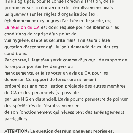
e
Il ne s’agit pas, pour le conseil d’administration, de se
prononcer sur la réouverture de l’établissement, mais
s
uniquement sur les règles d’organisation (ex :
échelonnement des heures d’arrivée et de sortie, etc.).
E
La réunion du
CA
est donc requise pour délibérer sur les
conditions de reprise d’un point de
vue hygiène, santé et sécurité mais il ne saurait être
n
question d’accepter qu’il lui soit demandé de valider ces
conditions.
s
Par contre, il faut s’en servir comme d’un outil de rapport de
force pour pointer les dangers ou
e
manquements, et faire voter un avis du
CA
pour les
dénoncer. Ce rapport de force sera utilement
préparé par une mobilisation préalable des autres membres
i
du
CA
et des personnels (si possible
par une
HIS
en distanciel). L’avis pourra permettre de pointer
g
des spécificités de l’établissement et
de son fonctionnement qui nécessitent des aménagements
n
particuliers.
ATTENTION
:
La question des réunions avant reprise est