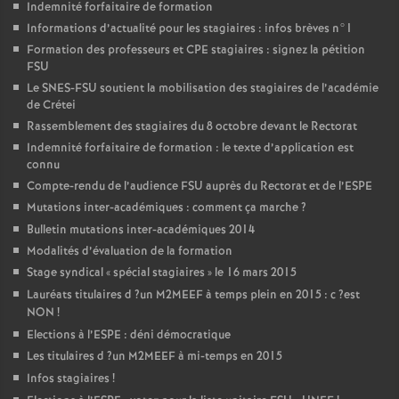
Indemnité forfaitaire de formation
Informations d’actualité pour les stagiaires : infos brèves n°1
Formation des professeurs et
CPE
stagiaires : signez la pétition
FSU
Le
SNES
-
FSU
soutient la mobilisation des stagiaires de l’académie
de Crétei
Rassemblement des stagiaires du 8 octobre devant le Rectorat
Indemnité forfaitaire de formation : le texte d’application est
connu
Compte-rendu de l’audience
FSU
auprès du Rectorat et de l’
ESPE
Mutations inter-académiques : comment ça marche
?
Bulletin mutations inter-académiques 2014
Modalités d’évaluation de la formation
Stage syndical «
spécial stagiaires
» le 16 mars 2015
Lauréats titulaires d
?un
M2MEEF
à temps plein en 2015 : c
?est
NON
!
Elections à l’
ESPE
: déni démocratique
Les titulaires d
?un
M2MEEF
à mi-temps en 2015
Infos stagiaires
!