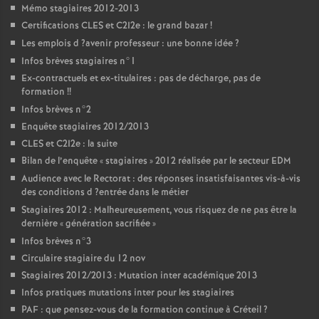
Mémo stagiaires 2012-2013
Certifications
CLES
et C2I2e : le grand bazar
!
Les emplois d
?avenir professeur : une bonne idée
?
Infos brèves stagiaires n°1
Ex-contractuels et ex-titulaires : pas de décharge, pas de
formation
!!
Infos brèves n°2
Enquête stagiaires 2012/2013
CLES
et C2I2e : la suite
Bilan de l’enquête «
stagiaires
» 2012 réalisée par le secteur
EDM
Audience avec le Rectorat : des réponses insatisfaisantes vis-à-vis
des conditions d
?entrée dans le métier
Stagiaires 2012 : Malheureusement, vous risquez de ne pas être la
dernière «
génération sacrifiée
»
Infos brèves n°3
Circulaire stagiaire du 12 nov
Stagiaires 2012/2013 : Mutation inter académique 2013
Infos pratiques mutations inter pour les stagiaires
PAF
: que pensez-vous de la formation continue à Créteil
?