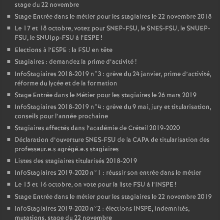
stage du 22 novembre
Stage Entrée dans le métier pour les stagiaires le 22 novembre 2018
Le 17 et 18 octobre, votez pour
SNEP
-
FSU
, le
SNES
-
FSU
, le
SNUEP
-
FSU
, le SNUipp-
FSU
à l’
ESPE
!
Elections à l’
ESPE
: la
FSU
en tête
Stagiaires : demandez la prime d’activité
!
InfoStagiaires 2018-2019 n°3 : grève du 24 janvier, prime d’activité,
réforme du lycée et de la formation
Stage Entrée dans le Métier pour les stagiaires le 26 mars 2019
InfoStagiaires 2018-2019 n°4 : grève du 9 mai, jury et titularisation,
conseils pour l’année prochaine
Stagiaires affectés dans l’académie de Créteil 2019-2020
Déclaration d’ouverture
SNES
-
FSU
de la
CAPA
de titularisation des
professeur.e.s agrégé.e.s stagiaires
Listes des stagiaires titularisés 2018-2019
InfoStagiaires 2019-2020 n°1 : réussir son entrée dans le métier
Le 15 et 16 octobre, on vote pour la liste
FSU
à l’
INSPE
!
Stage Entrée dans le métier pour les stagiaires le 22 novembre 2019
InfoStagiaires 2019-2020 n°2 : élections
INSPE
, indemnités,
mutations, stage du 22 novembre