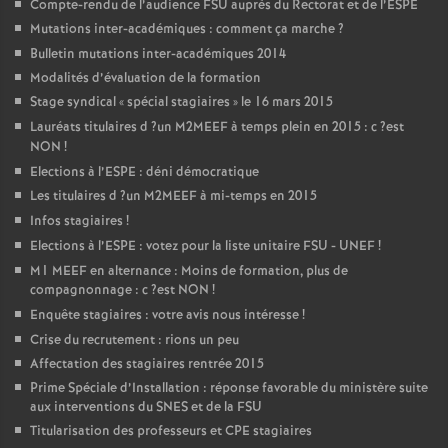
Compte-rendu de l’audience
FSU
auprès du Rectorat et de l’
ESPE
Mutations inter-académiques : comment ça marche
?
Bulletin mutations inter-académiques 2014
Modalités d’évaluation de la formation
Stage syndical «
spécial stagiaires
» le 16 mars 2015
Lauréats titulaires d
?un
M2MEEF
à temps plein en 2015 : c
?est
NON
!
Elections à l’
ESPE
: déni démocratique
Les titulaires d
?un
M2MEEF
à mi-temps en 2015
Infos stagiaires
!
Elections à l’
ESPE
: votez pour la liste unitaire
FSU
-
UNEF
!
M1
MEEF
en alternance : Moins de formation, plus de
compagnonnage : c
?est
NON
!
Enquête stagiaires : votre avis nous intéresse
!
Crise du recrutement : rions un peu
Affectation des stagiaires rentrée 2015
Prime Spéciale d’Installation : réponse favorable du ministère suite
aux interventions du
SNES
et de la
FSU
Titularisation des professeurs et
CPE
stagiaires