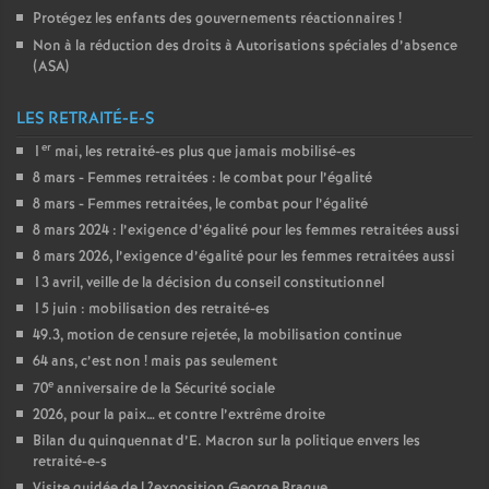
Protégez les enfants des gouvernements réactionnaires
!
Non à la réduction des droits à Autorisations spéciales d’absence
(
ASA
)
LES RETRAITÉ-E-S
er
1
mai, les retraité-es plus que jamais mobilisé-es
8 mars - Femmes retraitées : le combat pour l’égalité
8 mars - Femmes retraitées, le combat pour l’égalité
8 mars 2024 : l’exigence d’égalité pour les femmes retraitées aussi
8 mars 2026, l’exigence d’égalité pour les femmes retraitées aussi
13 avril, veille de la décision du conseil constitutionnel
15 juin : mobilisation des retraité-es
49.3, motion de censure rejetée, la mobilisation continue
64 ans, c’est non
! mais pas seulement
e
70
anniversaire de la Sécurité sociale
2026, pour la paix… et contre l’extrême droite
Bilan du quinquennat d’E. Macron sur la politique envers les
retraité-e-s
Visite guidée de l
?exposition George Braque