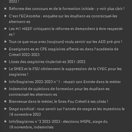
2022
!
Réforme des concours et de la formation initiale : y voir plus clair
!
C’est l’ECAtombe : enquête sur les étudiant-es contractuel-les
alternant-es
Les M1
MEEF
critiquent la réforme et demandent à être respecté-
es
!
Tout ce que vous avez (toujours) voulu savoir sur les
AED
pré-pro
!
Enseignant-es et
CPE
stagiaires affecté-es dans l’académie de
Créteil 2022-2023
Listes des stagiaires titularisé-es 2021-2022
Le
SNES
et la
FSU
obtiennent la suppression de la
CVEC
pour les
stagiaires
!
InfoStagiaires 2022-2023 n°1 : réussir son Entrée dans le métier
Indemnité de sujétions de formation pour les étudiant-es
contractuel-les alternant-es
Bienvenue dans le métier, le Snes-Fsu Créteil à tes côtés
!
Stage syndical : tout savoir sur l’année de stage et les mutations le
18 novembre 2022
InfoStagiaires n°2 2022-2023 : élections
INSPE
, stage du
18 novembre, indemnités