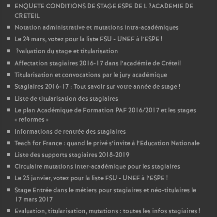
ENQUETE
CONDITIONS
DE
STAGE
ESPE
DE
L
?
ACADEMIE
DE
CRETEIL
Notation administrative et mutations intra-académiques
Le 24 mars, votez pour la liste
FSU
-
UNEF
à l’
ESPE
!
?valuation du stage et titularisation
Affectation stagiaires 2016-17 dans l’académie de Créteil
Titularisation et convocations par le jury académique
Stagiaires 2016-17 : Tout savoir sur votre année de stage
!
Liste de titularisation des stagiaires
Le plan Académique de Formation
PAF
2016/2017 et les stages
«
reformes
»
Informations de rentrée des stagiaires
Teach for France : quand le privé s’invite à l’Education Nationale
Liste des supports stagiaires 2018-2019
Circulaire mutations inter-académique pour les stagiaires
Le 25 janvier, votez pour la liste
FSU
-
UNEF
à l’
ESPE
!
Stage Entrée dans le métiers pour stagiaires et néo-titulaires le
17 mars 2017
Evaluation, titularisation, mutations : toutes les infos stagiaires
!