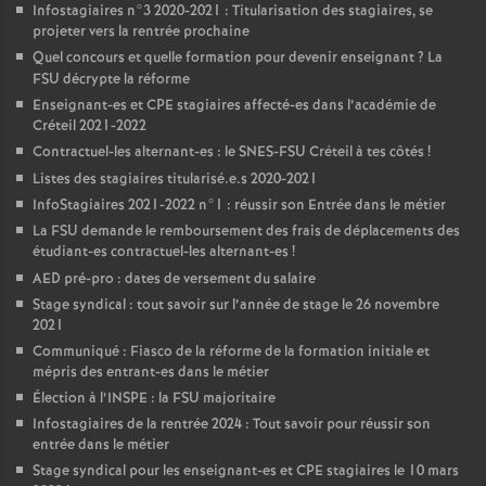
Infostagiaires n°3 2020-2021 : Titularisation des stagiaires, se
projeter vers la rentrée prochaine
Quel concours et quelle formation pour devenir enseignant
? La
FSU
décrypte la réforme
Enseignant-es et
CPE
stagiaires affecté-es dans l’académie de
Créteil 2021-2022
Contractuel-les alternant-es : le
SNES
-
FSU
Créteil à tes côtés
!
Listes des stagiaires titularisé.e.s 2020-2021
InfoStagiaires 2021-2022 n°1 : réussir son Entrée dans le métier
La
FSU
demande le remboursement des frais de déplacements des
étudiant-es contractuel-les alternant-es
!
AED
pré-pro : dates de versement du salaire
Stage syndical : tout savoir sur l’année de stage le 26 novembre
2021
Communiqué : Fiasco de la réforme de la formation initiale et
mépris des entrant-es dans le métier
Élection à l’
INSPE
: la
FSU
majoritaire
Infostagiaires de la rentrée 2024 : Tout savoir pour réussir son
entrée dans le métier
Stage syndical pour les enseignant-es et
CPE
stagiaires le 10 mars