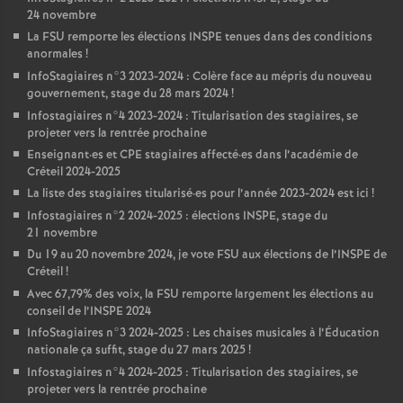
24 novembre
La
FSU
remporte les élections
INSPE
tenues dans des conditions
anormales
!
InfoStagiaires n°3 2023-2024 : Colère face au mépris du nouveau
gouvernement, stage du 28 mars 2024
!
Infostagiaires n°4 2023-2024 : Titularisation des stagiaires, se
projeter vers la rentrée prochaine
Enseignant
·
es et
CPE
stagiaires affecté
·
es dans l’académie de
Créteil 2024-2025
La liste des stagiaires titularisé
·
es pour l’année 2023-2024 est ici
!
Infostagiaires n°2 2024-2025 : élections
INSPE
, stage du
21 novembre
Du 19 au 20 novembre 2024, je vote
FSU
aux élections de l’
INSPE
de
Créteil
!
Avec 67,79% des voix, la
FSU
remporte largement les élections au
conseil de l’
INSPE
2024
InfoStagiaires n°3 2024-2025 : Les chaises musicales à l’Éducation
nationale ça suffit, stage du 27 mars 2025
!
Infostagiaires n°4 2024-2025 : Titularisation des stagiaires, se
projeter vers la rentrée prochaine