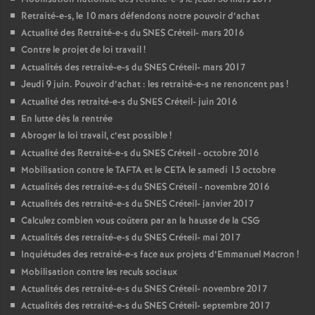
Retraité-e-s, le 10 mars défendons notre pouvoir d’achat
Actualité des Retraité-e-s du
SNES
Créteil- mars 2016
Contre le projet de loi travail
!
Actualités des retraité-e-s du
SNES
Créteil- mars 2017
Jeudi 9 juin. Pouvoir d’achat : les retraité-e-s ne renoncent pas
!
Actualité des retraité-e-s du
SNES
Créteil- juin 2016
En lutte dès la rentrée
Abroger la loi travail, c’est possible
!
Actualité des Retraité-e-s du
SNES
Créteil - octobre 2016
Mobilisation contre le
TAFTA
et le
CETA
le samedi 15 octobre
Actualités des retraité-e-s du
SNES
Créteil - novembre 2016
Actualités des retraité-e-s du
SNES
Créteil- janvier 2017
Calculez combien vous coûtera par an la hausse de la
CSG
Actualités des retraité-e-s du
SNES
Créteil- mai 2017
Inquiétudes des retraité-e-s face aux projets d’Emmanuel Macron
!
Mobilisation contre les reculs sociaux
Actualités des retraité-e-s du
SNES
Créteil- novembre 2017
Actualités des retraité-e-s du
SNES
Créteil- septembre 2017