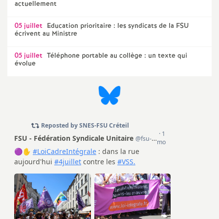
e
actuellement
m
05 juillet
Education prioritaire : les syndicats de la
FSU
écrivent au Ministre
e
05 juillet
Téléphone portable au collège : un texte qui
évolue
n
t
s
d
e
S