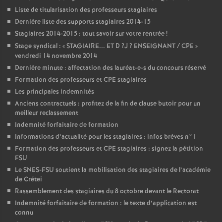
Liste de titularisation des professeurs stagiaires
Dernière liste des supports stagiaires 2014-15
Stagiaires 2014-2015 : tout savoir sur votre rentrée
!
Stage syndical : «
STAGIAIRE
...
ET
D
?J
?
ENSEIGNANT
/
CPE
»
vendredi 14 novembre 2014
Dernière minute : affectation des lauréat-e-s du concours réservé
Formation des professeurs et
CPE
stagiaires
Les principales indemnités
Anciens contractuels : profitez de la fin de clause butoir pour un
meilleur reclassement
Indemnité forfaitaire de formation
Informations d’actualité pour les stagiaires : infos brèves n°1
Formation des professeurs et
CPE
stagiaires : signez la pétition
FSU
Le
SNES
-
FSU
soutient la mobilisation des stagiaires de l’académie
de Crétei
Rassemblement des stagiaires du 8 octobre devant le Rectorat
Indemnité forfaitaire de formation : le texte d’application est
connu