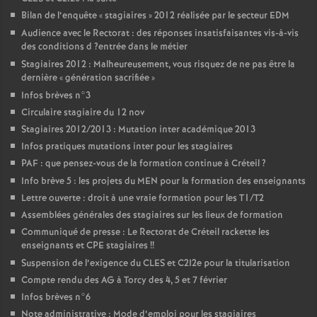
Bilan de l’enquête «
stagiaires
» 2012 réalisée par le secteur
EDM
Audience avec le Rectorat : des réponses insatisfaisantes vis-à-vis
des conditions d
?entrée dans le métier
Stagiaires 2012 : Malheureusement, vous risquez de ne pas être la
dernière «
génération sacrifiée
»
Infos brèves n°3
Circulaire stagiaire du 12 nov
Stagiaires 2012/2013 : Mutation inter académique 2013
Infos pratiques mutations inter pour les stagiaires
PAF
: que pensez-vous de la formation continue à Créteil
?
Info brève 5 : les projets du
MEN
pour la formation des enseignants
Lettre ouverte : droit à une vraie formation pour les T1/T2
Assemblées générales des stagiaires sur les lieux de formation
Communiqué de presse : Le Rectorat de Créteil rackette les
enseignants et
CPE
stagiaires
!!
Suspension de l’exigence du
CLES
et C2I2e pour la titularisation
Compte rendu des
AG
à Torcy des 4, 5 et 7 février
Infos brèves n°6
Note administrative : Mode d’emploi pour les stagiaires