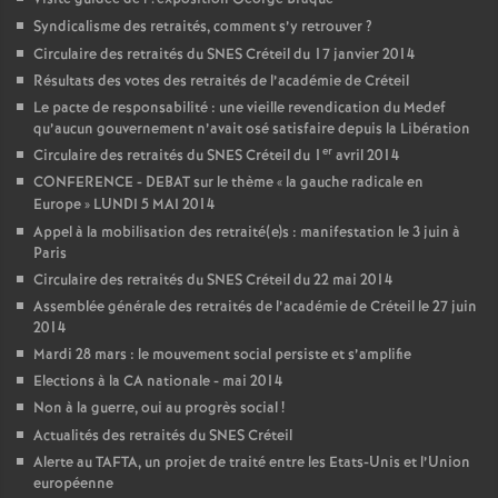
Syndicalisme des retraités, comment s’y retrouver
?
Circulaire des retraités du
SNES
Créteil du 17 janvier 2014
Résultats des votes des retraités de l’académie de Créteil
Le pacte de responsabilité : une vieille revendication du Medef
qu’aucun gouvernement n’avait osé satisfaire depuis la Libération
er
Circulaire des retraités du
SNES
Créteil du 1
avril 2014
CONFERENCE
-
DEBAT
sur le thème «
la gauche radicale en
Europe
»
LUNDI
5
MAI
2014
Appel à la mobilisation des retraité(e)s : manifestation le 3 juin à
Paris
Circulaire des retraités du
SNES
Créteil du 22 mai 2014
Assemblée générale des retraités de l’académie de Créteil le 27 juin
2014
Mardi 28 mars : le mouvement social persiste et s’amplifie
Elections à la
CA
nationale - mai 2014
Non à la guerre, oui au progrès social
!
Actualités des retraités du
SNES
Créteil
Alerte au
TAFTA
, un projet de traité entre les Etats-Unis et l’Union
européenne