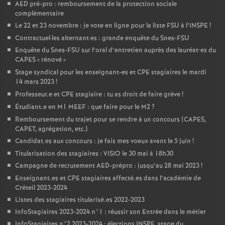
AED
pré-pro : remboursement de la protection sociale
complémentaire
Le 22 et 23 novembre : je vote en ligne pour la liste
FSU
à l’
INSPE
!
Contractuel
·
les alternant
·
es : grande enquête du Snes-
FSU
Enquête du Snes-
FSU
sur l’oral d’entretien auprès des lauréat•es du
CAPES
«
rénové
»
Stage syndical pour les enseignant-es et
CPE
stagiaires le mardi
14 mars 2023
!
Professeur.e et
CPE
stagiaire : tu as droit de faire grève
!
Étudiant.e en M1
MEEF
: que faire pour le M2
?
Remboursement du trajet pour se rendre à un concours (
CAPES
,
CAPET
, agrégation, etc.)
Candidat.es aux concours : je fais mes voeux avant le 5 juin
!
Titularisation des stagiaires :
VISIO
le 30 mai à 18h30
Campagne de recrutement
AED
-prépro : jusqu’au 28 mai 2023
!
Enseignant.es et
CPE
stagiaires affecté.es dans l’académie de
Créteil 2023-2024
Listes des stagiaires titularisé.es 2022-2023
InfoStagiaires 2023-2024 n°1 : réussir son Entrée dans le métier
InfoStagiaires n°2 2023-2024 : élections
INSPE
, stage du