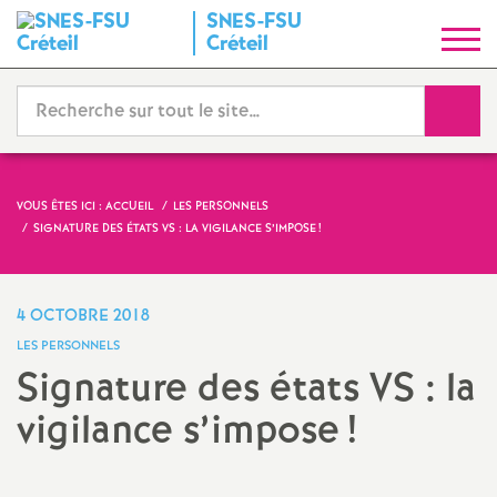
SNES
-
FSU
S
Créteil
y
Reche
n
d
VOUS ÊTES ICI :
ACCUEIL
LES PERSONNELS
SIGNATURE DES ÉTATS
VS
: LA VIGILANCE S’IMPOSE
!
i
c
4 OCTOBRE 2018
LES PERSONNELS
a
Signature des états
VS
: la
vigilance s’impose
!
t
N