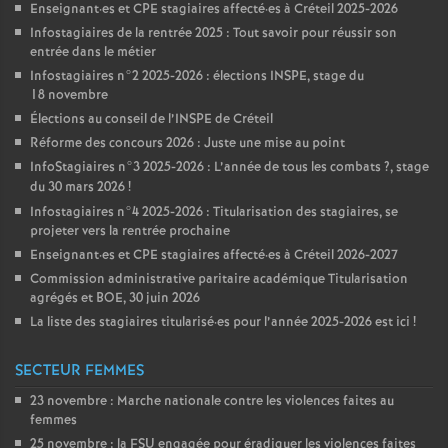
Enseignant
·
es et
CPE
stagiaires affecté
·
es à Créteil 2025-2026
Infostagiaires de la rentrée 2025 : Tout savoir pour réussir son
entrée dans le métier
Infostagiaires n°2 2025-2026 : élections
INSPE
, stage du
18 novembre
Élections au conseil de l’
INSPE
de Créteil
Réforme des concours 2026 : Juste une mise au point
InfoStagiaires n°3 2025-2026 : L’année de tous les combats
?, stage
du 30 mars 2026
!
Infostagiaires n°4 2025-2026 : Titularisation des stagiaires, se
projeter vers la rentrée prochaine
Enseignant
·
es et
CPE
stagiaires affecté
·
es à Créteil 2026-2027
Commission administrative paritaire académique Titularisation
agrégés et
BOE
, 30 juin 2026
La liste des stagiaires titularisé
·
es pour l’année 2025-2026 est ici
!
SECTEUR FEMMES
23 novembre : Marche nationale contre les violences faites au
femmes
25 novembre : la
FSU
engagée pour éradiquer les violences faites