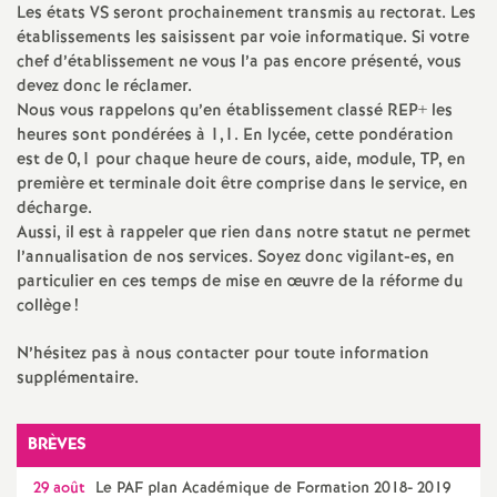
e
Les états
VS
seront prochainement transmis au rectorat. Les
établissements les saisissent par voie informatique. Si votre
s
chef d’établissement ne vous l’a pas encore présenté, vous
devez donc le réclamer.
E
Nous vous rappelons qu’en établissement classé
REP
+ les
heures sont pondérées à 1,1. En lycée, cette pondération
n
est de 0,1 pour chaque heure de cours, aide, module,
TP
, en
première et terminale doit être comprise dans le service, en
décharge.
s
Aussi, il est à rappeler que rien dans notre statut ne permet
l’annualisation de nos services. Soyez donc vigilant-es, en
e
particulier en ces temps de mise en œuvre de la réforme du
collège
!
i
N’hésitez pas à nous contacter pour toute information
supplémentaire.
g
n
BRÈVES
29 août
Le
PAF
plan Académique de Formation 2018- 2019