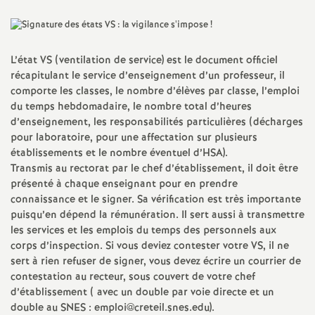
a
t
L’état
VS
(ventilation de service) est le document officiel
récapitulant le service d’enseignement d’un professeur, il
comporte les classes, le nombre d’élèves par classe, l’emploi
i
du temps hebdomadaire, le nombre total d’heures
d’enseignement, les responsabilités particulières (décharges
o
pour laboratoire, pour une affectation sur plusieurs
établissements et le nombre éventuel d’
HSA
).
n
Transmis au rectorat par le chef d’établissement, il doit être
présenté à chaque enseignant pour en prendre
connaissance et le signer. Sa vérification est très importante
a
puisqu’en dépend la rémunération. Il sert aussi à transmettre
les services et les emplois du temps des personnels aux
l
corps d’inspection. Si vous deviez contester votre
VS
, il ne
sert à rien refuser de signer, vous devez écrire un courrier de
d
contestation au recteur, sous couvert de votre chef
d’établissement ( avec un double par voie directe et un
double au
SNES
: emploi@creteil.snes.edu).