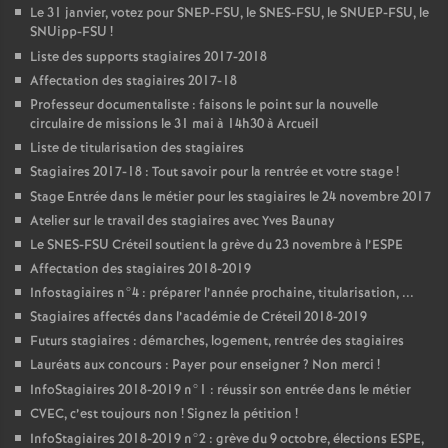
Le 31 janvier, votez pour
SNEP
-
FSU
, le
SNES
-
FSU
, le
SNUEP
-
FSU
, le
SNUipp-
FSU
!
Liste des supports stagiaires 2017-2018
Affectation des stagiaires 2017-18
Professeur documentaliste : faisons le point sur la nouvelle
circulaire de missions le 31 mai à 14h30 à Arcueil
Liste de titularisation des stagiaires
Stagiaires 2017-18 : Tout savoir pour la rentrée et votre stage
!
Stage Entrée dans le métier pour les stagiaires le 24 novembre 2017
Atelier sur le travail des stagiaires avec Yves Baunay
Le
SNES
-
FSU
Créteil soutient la grève du 23 novembre à l’
ESPE
Affectation des stagiaires 2018-2019
Infostagiaires n°4 : préparer l’année prochaine, titularisation, ...
Stagiaires affectés dans l’académie de Créteil 2018-2019
Futurs stagiaires : démarches, logement, rentrée des stagiaires
Lauréats aux concours : Payer pour enseigner
? Non merci
!
InfoStagiaires 2018-2019 n°1 : réussir son entrée dans le métier
CVEC
, c’est toujours non
! Signez la pétition
!
InfoStagiaires 2018-2019 n°2 : grève du 9 octobre, élections
ESPE
,