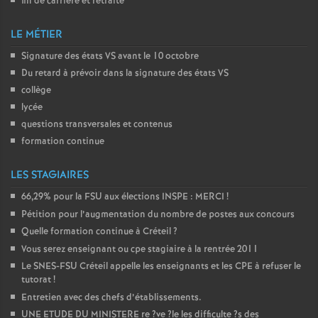
fin de carrière et retraite
LE MÉTIER
Signature des états
VS
avant le 10 octobre
Du retard à prévoir dans la signature des états
VS
collège
lycée
questions transversales et contenus
formation continue
LES STAGIAIRES
66,29% pour la
FSU
aux élections
INSPE
:
MERCI
!
Pétition pour l’augmentation du nombre de postes aux concours
Quelle formation continue à Créteil
?
Vous serez enseignant ou cpe stagiaire à la rentrée 2011
Le
SNES
-
FSU
Créteil appelle les enseignants et les
CPE
à refuser le
tutorat
!
Entretien avec des chefs d’établissements.
UNE
ETUDE
DU
MINISTERE
re
?ve
?le les difficulte
?s des