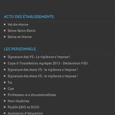
é
ACTU DES ÉTABLISSEMENTS
O
Val-de-Marne
Seine-Saint-Denis
r
Seine-et-Marne
l
LES PERSONNELS
Signature des
VS
: La vigilance s’impose
!
é
Capa d
?installation Agrégés 2015 - Déclaration
FSU
.
Signature des états
VS
: la vigilance s’impose
!
a
Signature des états
VS
: la vigilance s’impose
!
Tzr
n
Cpe
Professeur-e-s documentalistes
s
Non-titulaires
PsyEN-
EDO
et
DCIO
T
Assistants d’éducation