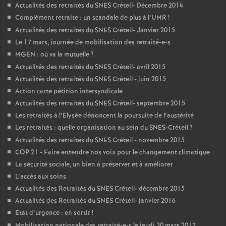
Actualités des retraités du
SNES
Créteil- Décembre 2014
Complément retraite : un scandale de plus à l’
UMR
!
Actualités des retraités du
SNES
Créteil- Janvier 2015
Le 17 mars, journée de mobilisation des retraité-e-s
MGEN
: où va la mutuelle
?
Actualités des retraités du
SNES
Créteil- avril 2015
Actualités des retraités du
SNES
Créteil - juin 2015
Action carte pétition intersyndicale
Actualités des retraités du
SNES
Créteil- septembre 2015
Les retraités à l’Elysée dénoncent la poursuite de l’austérité
Les retraités : quelle organisation au sein du
SNES
-Créteil
?
Actualités des retraités du
SNES
Créteil - novembre 2015
COP
21 - Faire entendre nos voix pour le changement climatique
La sécurité sociale, un bien à préserver et à améliorer
L’accès aux soins
Actualités des Retraités du
SNES
Créteil- décembre 2015
Actualités des Retraités du
SNES
Créteil- janvier 2016
Etat d’urgence : en sortir
!
Mobilisation nationale des retraité-e-s le jeudi 30 mars 2017