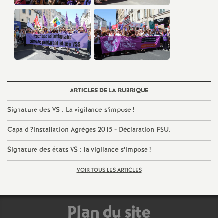
e
c
o
n
ARTICLES DE LA RUBRIQUE
d
Signature des
VS
: La vigilance s’impose
!
d
Capa d
?installation Agrégés 2015 - Déclaration
FSU
.
Signature des états
VS
: la vigilance s’impose
!
e
VOIR TOUS LES ARTICLES
g
r
Plan du site