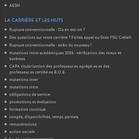
AESH
o
LA CARRIÈRE ET LES MUTS
u
Rupture conventionnelle : Où en est-on
?
Des questions sur votre carrière
? Faites appel au Snes
FSU
Créteil.
r
Rupture conventionnelle : enfin du nouveau
!
Mutations intra-académiques 2024 : vérification des voeux et
s
barèmes
CAPA
titularisation des professeur.es agrégé.es et des
professeur.es certifié.es
B.O.E.
mutations inter
mutations intra
obligations de service
promotions et évaluation
formation continue
congés, disponibilités, temps partiels
rémunérations
action sociale