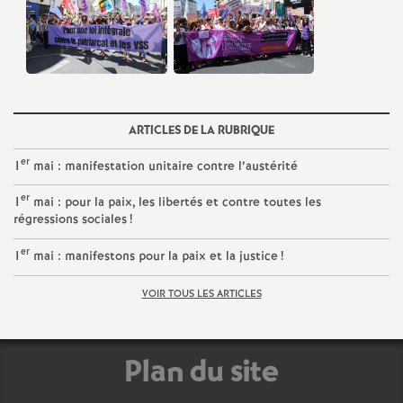
e
m
e
ARTICLES DE LA RUBRIQUE
n
er
1
mai : manifestation unitaire contre l’austérité
t
er
1
mai : pour la paix, les libertés et contre toutes les
régressions sociales
!
s
er
1
mai : manifestons pour la paix et la justice
!
d
VOIR TOUS LES ARTICLES
e
Plan du site
S