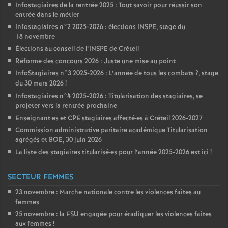
Infostagiaires de la rentrée 2025 : Tout savoir pour réussir son
entrée dans le métier
Infostagiaires n°2 2025-2026 : élections
INSPE
, stage du
18 novembre
Élections au conseil de l’
INSPE
de Créteil
Réforme des concours 2026 : Juste une mise au point
InfoStagiaires n°3 2025-2026 : L’année de tous les combats
?, stage
du 30 mars 2026
!
Infostagiaires n°4 2025-2026 : Titularisation des stagiaires, se
projeter vers la rentrée prochaine
Enseignant
·
es et
CPE
stagiaires affecté
·
es à Créteil 2026-2027
Commission administrative paritaire académique Titularisation
agrégés et
BOE
, 30 juin 2026
La liste des stagiaires titularisé
·
es pour l’année 2025-2026 est ici
!
SECTEUR FEMMES
23 novembre : Marche nationale contre les violences faites au
femmes
25 novembre : la
FSU
engagée pour éradiquer les violences faites
aux femmes
!