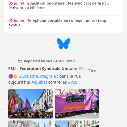
e
05 juillet
Education prioritaire : les syndicats de la
FSU
écrivent au Ministre
s
05 juillet
Téléphone portable au collège : un texte qui
évolue
E
n
s
e
i
g
n