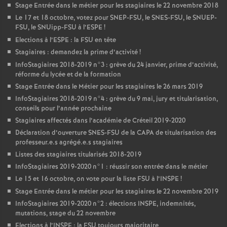
Stage Entrée dans le métier pour les stagiaires le 22 novembre 2018
Le 17 et 18 octobre, votez pour
SNEP
-
FSU
, le
SNES
-
FSU
, le
SNUEP
-
FSU
, le SNUipp-
FSU
à l’
ESPE
!
Elections à l’
ESPE
: la
FSU
en tête
Stagiaires : demandez la prime d’activité
!
InfoStagiaires 2018-2019 n°3 : grève du 24 janvier, prime d’activité,
réforme du lycée et de la formation
Stage Entrée dans le Métier pour les stagiaires le 26 mars 2019
InfoStagiaires 2018-2019 n°4 : grève du 9 mai, jury et titularisation,
conseils pour l’année prochaine
Stagiaires affectés dans l’académie de Créteil 2019-2020
Déclaration d’ouverture
SNES
-
FSU
de la
CAPA
de titularisation des
professeur.e.s agrégé.e.s stagiaires
Listes des stagiaires titularisés 2018-2019
InfoStagiaires 2019-2020 n°1 : réussir son entrée dans le métier
Le 15 et 16 octobre, on vote pour la liste
FSU
à l’
INSPE
!
Stage Entrée dans le métier pour les stagiaires le 22 novembre 2019
InfoStagiaires 2019-2020 n°2 : élections
INSPE
, indemnités,
mutations, stage du 22 novembre
Elections à l’
INSPE
: la
FSU
toujours majoritaire