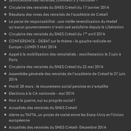
Syndicalisme des retraités, comment s’y retrouver
?
Circulaire des retraités du
SNES
Créteil du 17 janvier 2014
Résultats des votes des retraités de l’académie de Créteil
Le pacte de responsabilité : une vieille revendication du Medef
qu’aucun gouvernement n’avait osé satisfaire depuis la Libération
er
Circulaire des retraités du
SNES
Créteil du 1
avril 2014
CONFERENCE
-
DEBAT
sur le thème «
la gauche radicale en
Europe
»
LUNDI
5
MAI
2014
Appel à la mobilisation des retraité(e)s : manifestation le 3 juin à
Paris
Circulaire des retraités du
SNES
Créteil du 22 mai 2014
Assemblée générale des retraités de l’académie de Créteil le 27 juin
2014
Mardi 28 mars : le mouvement social persiste et s’amplifie
Elections à la
CA
nationale - mai 2014
Non à la guerre, oui au progrès social
!
Actualités des retraités du
SNES
Créteil
Alerte au
TAFTA
, un projet de traité entre les Etats-Unis et l’Union
européenne
Actualités des retraités du
SNES
Créteil- Décembre 2014