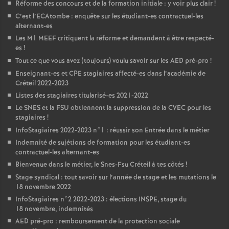
Réforme des concours et de la formation initiale : y voir plus clair
!
C’est l’ECAtombe : enquête sur les étudiant-es contractuel-les
alternant-es
Les M1
MEEF
critiquent la réforme et demandent à être respecté-
es
!
Tout ce que vous avez (toujours) voulu savoir sur les
AED
pré-pro
!
Enseignant-es et
CPE
stagiaires affecté-es dans l’académie de
Créteil 2022-2023
Listes des stagiaires titularisé-es 2021-2022
Le
SNES
et la
FSU
obtiennent la suppression de la
CVEC
pour les
stagiaires
!
InfoStagiaires 2022-2023 n°1 : réussir son Entrée dans le métier
Indemnité de sujétions de formation pour les étudiant-es
contractuel-les alternant-es
Bienvenue dans le métier, le Snes-Fsu Créteil à tes côtés
!
Stage syndical : tout savoir sur l’année de stage et les mutations le
18 novembre 2022
InfoStagiaires n°2 2022-2023 : élections
INSPE
, stage du
18 novembre, indemnités
AED
pré-pro : remboursement de la protection sociale