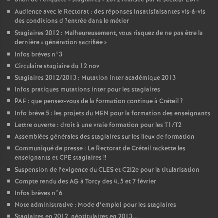
Audience avec le Rectorat : des réponses insatisfaisantes vis-à-vis
des conditions d
?entrée dans le métier
Stagiaires 2012 : Malheureusement, vous risquez de ne pas être la
dernière «
génération sacrifiée
»
Infos brèves n°3
Circulaire stagiaire du 12 nov
Stagiaires 2012/2013 : Mutation inter académique 2013
Infos pratiques mutations inter pour les stagiaires
PAF
: que pensez-vous de la formation continue à Créteil
?
Info brève 5 : les projets du
MEN
pour la formation des enseignants
Lettre ouverte : droit à une vraie formation pour les T1/T2
Assemblées générales des stagiaires sur les lieux de formation
Communiqué de presse : Le Rectorat de Créteil rackette les
enseignants et
CPE
stagiaires
!!
Suspension de l’exigence du
CLES
et C2I2e pour la titularisation
Compte rendu des
AG
à Torcy des 4, 5 et 7 février
Infos brèves n°6
Note administrative : Mode d’emploi pour les stagiaires
Stagiaires en 2012, néotitulaires en 2013...