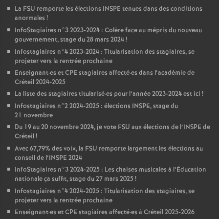
La
FSU
remporte les élections
INSPE
tenues dans des conditions
anormales
!
InfoStagiaires n°3 2023-2024 : Colère face au mépris du nouveau
gouvernement, stage du 28 mars 2024
!
Infostagiaires n°4 2023-2024 : Titularisation des stagiaires, se
projeter vers la rentrée prochaine
Enseignant
·
es et
CPE
stagiaires affecté
·
es dans l’académie de
Créteil 2024-2025
La liste des stagiaires titularisé
·
es pour l’année 2023-2024 est ici
!
Infostagiaires n°2 2024-2025 : élections
INSPE
, stage du
21 novembre
Du 19 au 20 novembre 2024, je vote
FSU
aux élections de l’
INSPE
de
Créteil
!
Avec 67,79% des voix, la
FSU
remporte largement les élections au
conseil de l’
INSPE
2024
InfoStagiaires n°3 2024-2025 : Les chaises musicales à l’Éducation
nationale ça suffit, stage du 27 mars 2025
!
Infostagiaires n°4 2024-2025 : Titularisation des stagiaires, se
projeter vers la rentrée prochaine
Enseignant
·
es et
CPE
stagiaires affecté
·
es à Créteil 2025-2026