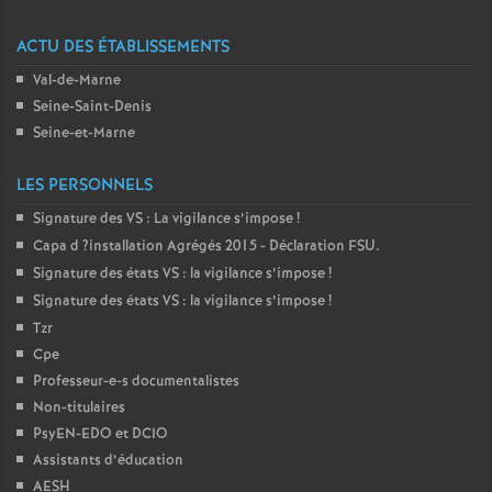
e
ACTU DES ÉTABLISSEMENTS
c
Val-de-Marne
Seine-Saint-Denis
o
Seine-et-Marne
n
LES PERSONNELS
Signature des
VS
: La vigilance s’impose
!
d
Capa d
?installation Agrégés 2015 - Déclaration
FSU
.
Signature des états
VS
: la vigilance s’impose
!
d
Signature des états
VS
: la vigilance s’impose
!
Tzr
e
Cpe
Professeur-e-s documentalistes
g
Non-titulaires
PsyEN-
EDO
et
DCIO
r
Assistants d’éducation
AESH