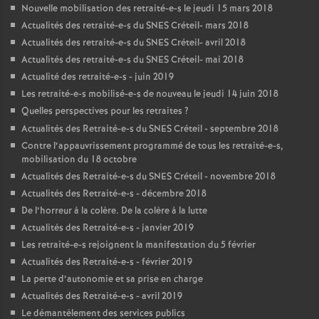
Nouvelle mobilisation des retraité-e-s le jeudi 15 mars 2018
Actualités des retraité-e-s du
SNES
Créteil- mars 2018
Actualités des retraité-e-s du
SNES
Créteil- avril 2018
Actualités des retraité-e-s du
SNES
Créteil- mai 2018
Actualité des retraité-e-s - juin 2019
Les retraité-e-s mobilisé-e-s de nouveau le jeudi 14 juin 2018
Quelles perspectives pour les retraites
?
Actualités des Retraité-e-s du
SNES
Créteil - septembre 2018
Contre l’appauvrissement programmé de tous les retraité-e-s,
mobilisation du 18 octobre
Actualités des Retraité-e-s du
SNES
Créteil - novembre 2018
Actualités des Retraité-e-s - décembre 2018
De l’horreur à la colère. De la colère à la lutte
Actualités des Retraité-e-s - janvier 2019
Les retraité-e-s rejoignent la manifestation du 5 février
Actualités des Retraité-e-s - février 2019
La perte d’autonomie et sa prise en charge
Actualités des Retraité-e-s - avril 2019
Le démantèlement des services publics