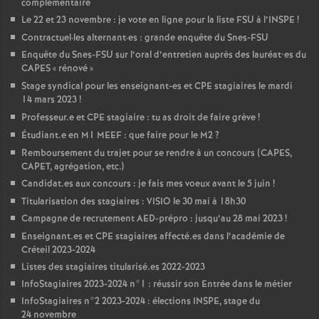
complémentaire
Le 22 et 23 novembre : je vote en ligne pour la liste
FSU
à l’
INSPE
!
Contractuel
·
les alternant
·
es : grande enquête du Snes-
FSU
Enquête du Snes-
FSU
sur l’oral d’entretien auprès des lauréat•es du
CAPES
«
rénové
»
Stage syndical pour les enseignant-es et
CPE
stagiaires le mardi
14 mars 2023
!
Professeur.e et
CPE
stagiaire : tu as droit de faire grève
!
Étudiant.e en M1
MEEF
: que faire pour le M2
?
Remboursement du trajet pour se rendre à un concours (
CAPES
,
CAPET
, agrégation, etc.)
Candidat.es aux concours : je fais mes voeux avant le 5 juin
!
Titularisation des stagiaires :
VISIO
le 30 mai à 18h30
Campagne de recrutement
AED
-prépro : jusqu’au 28 mai 2023
!
Enseignant.es et
CPE
stagiaires affecté.es dans l’académie de
Créteil 2023-2024
Listes des stagiaires titularisé.es 2022-2023
InfoStagiaires 2023-2024 n°1 : réussir son Entrée dans le métier
InfoStagiaires n°2 2023-2024 : élections
INSPE
, stage du
24 novembre