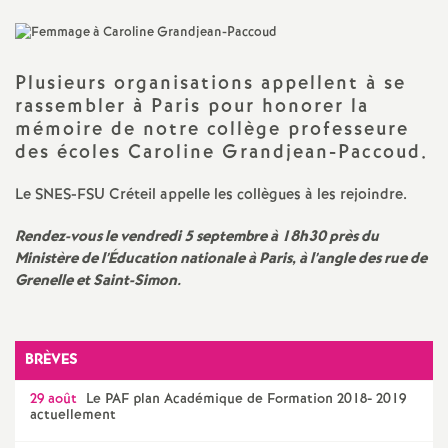
a
t
Plusieurs organisations appellent à se
rassembler à Paris pour honorer la
mémoire de notre collège professeure
i
des écoles Caroline Grandjean-Paccoud.
o
Le
SNES
-
FSU
Créteil appelle les collègues à les rejoindre.
n
Rendez-vous le vendredi 5 septembre à 18h30 près du
Ministère de l’Éducation nationale à Paris, à l’angle des rue de
Grenelle et Saint-Simon.
a
l
BRÈVES
d
29 août
Le
PAF
plan Académique de Formation 2018- 2019
actuellement