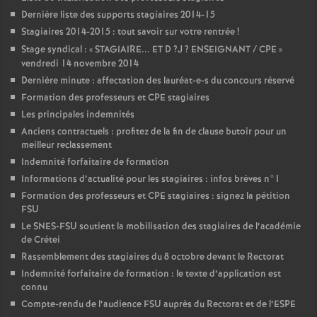
Dernière liste des supports stagiaires 2014-15
Stagiaires 2014-2015 : tout savoir sur votre rentrée
!
Stage syndical : «
STAGIAIRE
...
ET
D
?J
?
ENSEIGNANT
/
CPE
»
vendredi 14 novembre 2014
Dernière minute : affectation des lauréat-e-s du concours réservé
Formation des professeurs et
CPE
stagiaires
Les principales indemnités
Anciens contractuels : profitez de la fin de clause butoir pour un
meilleur reclassement
Indemnité forfaitaire de formation
Informations d’actualité pour les stagiaires : infos brèves n°1
Formation des professeurs et
CPE
stagiaires : signez la pétition
FSU
Le
SNES
-
FSU
soutient la mobilisation des stagiaires de l’académie
de Crétei
Rassemblement des stagiaires du 8 octobre devant le Rectorat
Indemnité forfaitaire de formation : le texte d’application est
connu
Compte-rendu de l’audience
FSU
auprès du Rectorat et de l’
ESPE