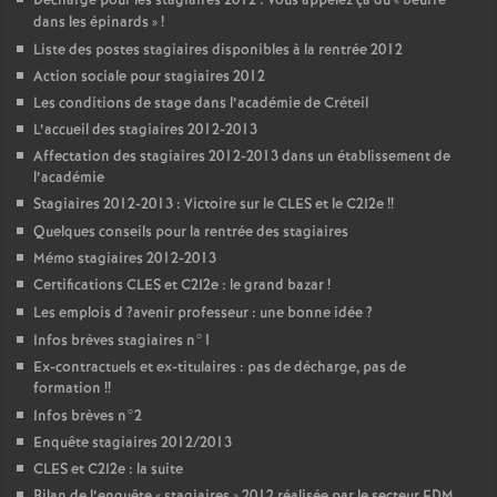
Décharge pour les stagiaires 2012 : Vous appelez ça du «
beurre
dans les épinards
»
!
Liste des postes stagiaires disponibles à la rentrée 2012
Action sociale pour stagiaires 2012
Les conditions de stage dans l’académie de Créteil
L’accueil des stagiaires 2012-2013
Affectation des stagiaires 2012-2013 dans un établissement de
l’académie
Stagiaires 2012-2013 : Victoire sur le
CLES
et le C2I2e
!!
Quelques conseils pour la rentrée des stagiaires
Mémo stagiaires 2012-2013
Certifications
CLES
et C2I2e : le grand bazar
!
Les emplois d
?avenir professeur : une bonne idée
?
Infos brèves stagiaires n°1
Ex-contractuels et ex-titulaires : pas de décharge, pas de
formation
!!
Infos brèves n°2
Enquête stagiaires 2012/2013
CLES
et C2I2e : la suite
Bilan de l’enquête «
stagiaires
» 2012 réalisée par le secteur
EDM