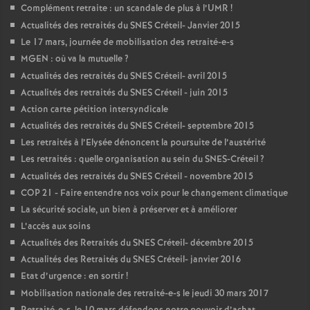
Complément retraite : un scandale de plus à l’
UMR
!
Actualités des retraités du
SNES
Créteil- Janvier 2015
Le 17 mars, journée de mobilisation des retraité-e-s
MGEN
: où va la mutuelle
?
Actualités des retraités du
SNES
Créteil- avril 2015
Actualités des retraités du
SNES
Créteil - juin 2015
Action carte pétition intersyndicale
Actualités des retraités du
SNES
Créteil- septembre 2015
Les retraités à l’Elysée dénoncent la poursuite de l’austérité
Les retraités : quelle organisation au sein du
SNES
-Créteil
?
Actualités des retraités du
SNES
Créteil - novembre 2015
COP
21 - Faire entendre nos voix pour le changement climatique
La sécurité sociale, un bien à préserver et à améliorer
L’accès aux soins
Actualités des Retraités du
SNES
Créteil- décembre 2015
Actualités des Retraités du
SNES
Créteil- janvier 2016
Etat d’urgence : en sortir
!
Mobilisation nationale des retraité-e-s le jeudi 30 mars 2017