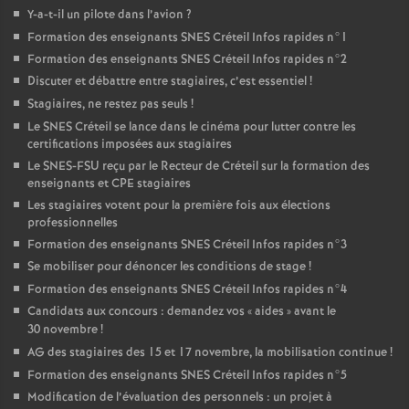
Y-a-t-il un pilote dans l’avion
?
Formation des enseignants
SNES
Créteil Infos rapides n°1
Formation des enseignants
SNES
Créteil Infos rapides n°2
Discuter et débattre entre stagiaires, c’est essentiel
!
Stagiaires, ne restez pas seuls
!
Le
SNES
Créteil se lance dans le cinéma pour lutter contre les
certifications imposées aux stagiaires
Le
SNES
-
FSU
reçu par le Recteur de Créteil sur la formation des
enseignants et
CPE
stagiaires
Les stagiaires votent pour la première fois aux élections
professionnelles
Formation des enseignants
SNES
Créteil Infos rapides n°3
Se mobiliser pour dénoncer les conditions de stage
!
Formation des enseignants
SNES
Créteil Infos rapides n°4
Candidats aux concours : demandez vos «
aides
» avant le
30 novembre
!
AG
des stagiaires des 15 et 17 novembre, la mobilisation continue
!
Formation des enseignants
SNES
Créteil Infos rapides n°5
Modification de l’évaluation des personnels : un projet à