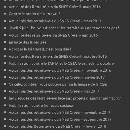
Retraité-e-s, le 10 mars défendons notre pouvoir d’achat
Actualité des Retraité-e-s du
SNES
Créteil- mars 2016
Contre le projet de loi travail
!
Actualités des retraité-e-s du
SNES
Créteil- mars 2017
Jeudi 9 juin. Pouvoir d’achat : les retraité-e-s ne renoncent pas
!
Actualité des retraité-e-s du
SNES
Créteil- juin 2016
En lutte dès la rentrée
Abroger la loi travail, c’est possible
!
Actualité des Retraité-e-s du
SNES
Créteil - octobre 2016
Mobilisation contre le
TAFTA
et le
CETA
le samedi 15 octobre
Actualités des retraité-e-s du
SNES
Créteil - novembre 2016
Actualités des retraité-e-s du
SNES
Créteil- janvier 2017
Calculez combien vous coûtera par an la hausse de la
CSG
Actualités des retraité-e-s du
SNES
Créteil- mai 2017
Inquiétudes des retraité-e-s face aux projets d’Emmanuel Macron
!
Mobilisation contre les reculs sociaux
Actualités des retraité-e-s du
SNES
Créteil- novembre 2017
Actualités des retraité-e-s du
SNES
Créteil- septembre 2017
Actualités des Retraité-e-s du
SNES
Créteil - février 2018