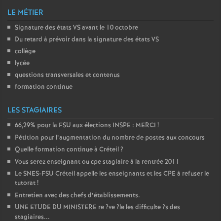
LE MÉTIER
o
Signature des états
VS
avant le 10 octobre
Du retard à prévoir dans la signature des états
VS
u
collège
lycée
r
questions transversales et contenus
formation continue
s
LES STAGIAIRES
66,29% pour la
FSU
aux élections
INSPE
:
MERCI
!
Pétition pour l’augmentation du nombre de postes aux concours
Quelle formation continue à Créteil
?
Vous serez enseignant ou cpe stagiaire à la rentrée 2011
Le
SNES
-
FSU
Créteil appelle les enseignants et les
CPE
à refuser le
tutorat
!
Entretien avec des chefs d’établissements.
UNE
ETUDE
DU
MINISTERE
re
?ve
?le les difficulte
?s des
stagiaires...