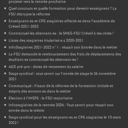
projeter vers la rentrée prochaine
Quel concours et quelle formation pour devenir enseignant
? La
FSU
décrypte la réforme
Enseignant-es et
CPE
stagiaires affecté-es dans l’académie de
Créteil 2021-2022
Contractuel-les alternant-es : le
SNES
-
FSU
Créteil à tes côtés
!
Listes des stagiaires titularisé.e.s 2020-2021
InfoStagiaires 2021-2022 n°1 : réussir son Entrée dans le métier
La
FSU
demande le remboursement des frais de déplacements des
étudiant-es contractuel-les alternant-es
!
AED
pré-pro : dates de versement du salaire
Stage syndical : tout savoir sur l’année de stage le 26 novembre
2021
Communiqué : Fiasco de la réforme de la formation initiale et
mépris des entrant-es dans le métier
Élection à l’
INSPE
: la
FSU
majoritaire
Infostagiaires de la rentrée 2024 : Tout savoir pour réussir son
entrée dans le métier
Stage syndical pour les enseignant-es et
CPE
stagiaires le 10 mars
2022
!