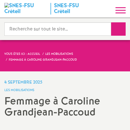
SNES
-
FSU
S
Créteil
y
Reche
n
d
VOUS ÊTES ICI :
ACCUEIL
LES MOBILISATIONS
FEMMAGE À CAROLINE GRANDJEAN-PACCOUD
i
c
4 SEPTEMBRE 2025
LES MOBILISATIONS
a
Femmage à Caroline
Grandjean-Paccoud
t
N