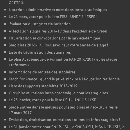
CRETEIL
Notation administrative et mutations intra-académiques
Le 24 mars, votez pour la liste
FSU
-
UNEF
à l’
ESPE
!
?valuation du stage et titularisation
Affectation stagiaires 2016-17 dans l’académie de Créteil
Titularisation et convocations par le jury académique
Stagiaires 2016-17 : Tout savoir sur votre année de stage
!
Liste de titularisation des stagiaires
Le plan Académique de Formation
PAF
2016/2017 et les stages
«
reformes
»
Informations de rentrée des stagiaires
Teach for France : quand le privé s’invite à l’Education Nationale
Liste des supports stagiaires 2018-2019
Circulaire mutations inter-académique pour les stagiaires
Le 25 janvier, votez pour la liste
FSU
-
UNEF
à l’
ESPE
!
Stage Entrée dans le métiers pour stagiaires et néo-titulaires le
17 mars 2017
Evaluation, titularisation, mutations : toutes les infos stagiaires
!
Le 31 janvier, votez pour
SNEP
-
FSU
, le
SNES
-
FSU
, le
SNUEP
-
FSU
, le