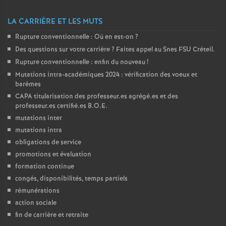
é
LA CARRIÈRE ET LES MUTS
O
Rupture conventionnelle : Où en est-on
?
Des questions sur votre carrière
? Faites appel au Snes
FSU
Créteil.
r
Rupture conventionnelle : enfin du nouveau
!
Mutations intra-académiques 2024 : vérification des voeux et
barèmes
l
CAPA
titularisation des professeur.es agrégé.es et des
professeur.es certifié.es
B.O.E.
é
mutations inter
mutations intra
a
obligations de service
promotions et évaluation
n
formation continue
congés, disponibilités, temps partiels
s
rémunérations
action sociale
fin de carrière et retraite
T