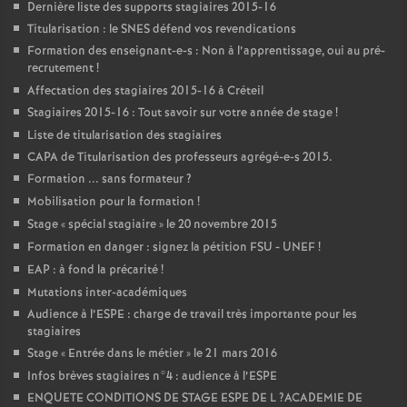
Dernière liste des supports stagiaires 2015-16
Titularisation : le
SNES
défend vos revendications
Formation des enseignant-e-s : Non à l’apprentissage, oui au pré-
recrutement
!
Affectation des stagiaires 2015-16 à Créteil
Stagiaires 2015-16 : Tout savoir sur votre année de stage
!
Liste de titularisation des stagiaires
CAPA
de Titularisation des professeurs agrégé-e-s 2015.
Formation ... sans formateur
?
Mobilisation pour la formation
!
Stage «
spécial stagiaire
» le 20 novembre 2015
Formation en danger : signez la pétition
FSU
-
UNEF
!
EAP
: à fond la précarité
!
Mutations inter-académiques
Audience à l’
ESPE
: charge de travail très importante pour les
stagiaires
Stage «
Entrée dans le métier
» le 21 mars 2016
Infos brèves stagiaires n°4 : audience à l’
ESPE
ENQUETE
CONDITIONS
DE
STAGE
ESPE
DE
L
?
ACADEMIE
DE