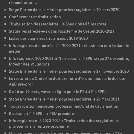
rémunération...
Stage Entrée dans le Métier pour les stagiaires le 20 mars 2020
Confinement et titularisation
Titularisation des stagiaires : le Snes Créteil à tes côtés
Stagiaires affecté-e-s dans l’académie de Créteil 2020-2021
Listes des stagiaires titularisé.e.s 2019-2020
Infostagiaires de rentrée n°1 2020-2021 : réussir son entrée dans le
métier
InfoStagiaires 2020-2021 n°2 : élections
INSPE
, stage 27 novembre,
indemnités, mutations
Stage Entrée dans le métier pour les stagiaires le 27 novembre 2020
Le rectorat de Créteil ne doit pas faire d’économies sur le dos des
AED
pré-pro
!
Du 16 au 19 mars, votez en ligne pour la
FSU
à l’
INSPE
!
Stage Entrée dans le Métier pour les stagiaires le 26 mars 2021
Tout savoir sur l’entretien professionnel/oral de titularisation
Elections à l’
INSPE
: la
FSU
première
Infostagiaires n°3 2020-2021 : Titularisation des stagiaires, se
projeter vers la rentrée prochaine
Quel concours et quelle formation pour devenir enseignant
? La