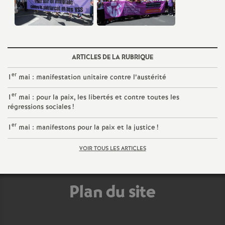
é
O
ARTICLES DE LA RUBRIQUE
r
er
1
mai : manifestation unitaire contre l’austérité
l
er
1
mai : pour la paix, les libertés et contre toutes les
régressions sociales
!
é
er
1
mai : manifestons pour la paix et la justice
!
a
VOIR TOUS LES ARTICLES
n
Plan du site
s
T