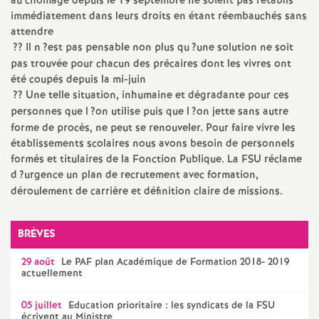
e
au chômage depuis le 19 septembre ne soient pas rétablis
immédiatement dans leurs droits en étant réembauchés sans
attendre
m
?? Il n
?est pas pensable non plus qu
?une solution ne soit
pas trouvée pour chacun des précaires dont les vivres ont
e
été coupés depuis la mi-juin
?? Une telle situation, inhumaine et dégradante pour ces
n
personnes que l
?on utilise puis que l
?on jette sans autre
forme de procès, ne peut se renouveler. Pour faire vivre les
établissements scolaires nous avons besoin de personnels
t
formés et titulaires de la Fonction Publique. La
FSU
réclame
d
?urgence un plan de recrutement avec formation,
s
déroulement de carrière et définition claire de missions.
d
BRÈVES
e
29 août
Le
PAF
plan Académique de Formation 2018- 2019
actuellement
S
05 juillet
Education prioritaire : les syndicats de la
FSU
écrivent au Ministre