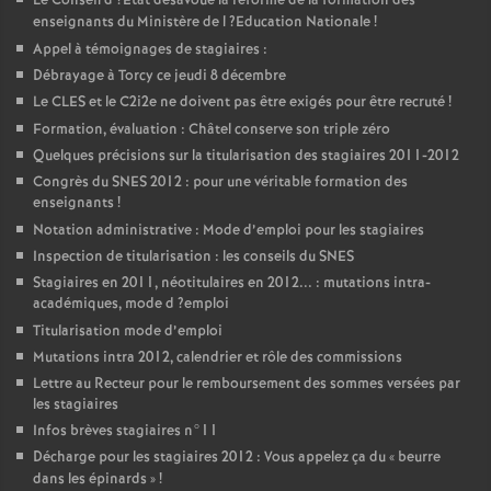
Le Conseil d
?Etat désavoue la réforme de la formation des
enseignants du Ministère de l
?Education Nationale
!
Appel à témoignages de stagiaires :
Débrayage à Torcy ce jeudi 8 décembre
Le
CLES
et le C2i2e ne doivent pas être exigés pour être recruté
!
Formation, évaluation : Châtel conserve son triple zéro
Quelques précisions sur la titularisation des stagiaires 2011-2012
Congrès du
SNES
2012 : pour une véritable formation des
enseignants
!
Notation administrative : Mode d’emploi pour les stagiaires
Inspection de titularisation : les conseils du
SNES
Stagiaires en 2011, néotitulaires en 2012... : mutations intra-
académiques, mode d
?emploi
Titularisation mode d’emploi
Mutations intra 2012, calendrier et rôle des commissions
Lettre au Recteur pour le remboursement des sommes versées par
les stagiaires
Infos brèves stagiaires n°11
Décharge pour les stagiaires 2012 : Vous appelez ça du «
beurre
dans les épinards
»
!