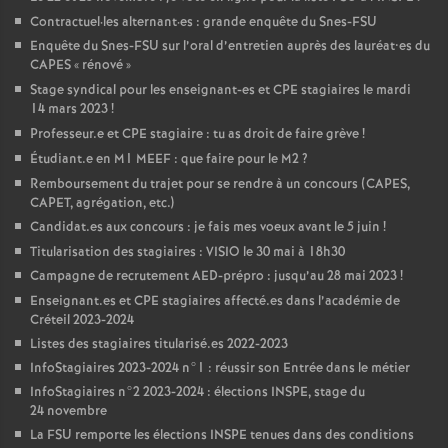
Contractuel
·
les alternant
·
es : grande enquête du Snes-
FSU
Enquête du Snes-
FSU
sur l’oral d’entretien auprès des lauréat•es du
CAPES
«
rénové
»
Stage syndical pour les enseignant-es et
CPE
stagiaires le mardi
14 mars 2023
!
Professeur.e et
CPE
stagiaire : tu as droit de faire grève
!
Étudiant.e en M1
MEEF
: que faire pour le M2
?
Remboursement du trajet pour se rendre à un concours (
CAPES
,
CAPET
, agrégation, etc.)
Candidat.es aux concours : je fais mes voeux avant le 5 juin
!
Titularisation des stagiaires :
VISIO
le 30 mai à 18h30
Campagne de recrutement
AED
-prépro : jusqu’au 28 mai 2023
!
Enseignant.es et
CPE
stagiaires affecté.es dans l’académie de
Créteil 2023-2024
Listes des stagiaires titularisé.es 2022-2023
InfoStagiaires 2023-2024 n°1 : réussir son Entrée dans le métier
InfoStagiaires n°2 2023-2024 : élections
INSPE
, stage du
24 novembre
La
FSU
remporte les élections
INSPE
tenues dans des conditions