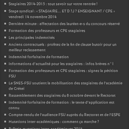
Stagiaires 2014-2015 : tout savoir sur votre rentrée
!
Stage syndical : «
STAGIAIRE
...
ET
D
?J
?
ENSEIGNANT
/
CPE
»
vendredi 14 novembre 2014
Dernière minute : affectation des lauréat-e-s du concours réservé
Formation des professeurs et
CPE
stagiaires
Les principales indemnités
Anciens contractuels : profitez de la fin de clause butoir pour un
meilleur reclassement
Indemnité forfaitaire de formation
Informations d’actualité pour les stagiaires : infos brèves n°1
Formation des professeurs et
CPE
stagiaires : signez la pétition
FSU
Le
SNES
-
FSU
soutient la mobilisation des stagiaires de l’académie
de Crétei
Rassemblement des stagiaires du 8 octobre devant le Rectorat
Indemnité forfaitaire de formation : le texte d’application est
connu
Compte-rendu de l’audience
FSU
auprès du Rectorat et de l’
ESPE
Mutations inter-académiques : comment ça marche
?