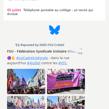
e
05 juillet
Téléphone portable au collège : un texte qui
évolue
c
o
n
d
d
e
g
r