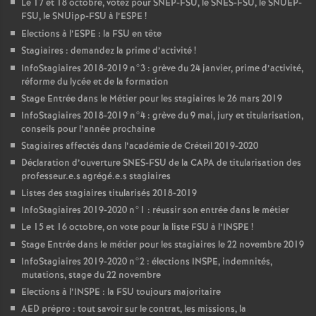
Le 17 et 18 octobre, votez pour
SNEP
-
FSU
, le
SNES
-
FSU
, le
SNUEP
-
FSU
, le SNUipp-
FSU
à l’
ESPE
!
Elections à l’
ESPE
: la
FSU
en tête
Stagiaires : demandez la prime d’activité
!
InfoStagiaires 2018-2019 n°3 : grève du 24 janvier, prime d’activité,
réforme du lycée et de la formation
Stage Entrée dans le Métier pour les stagiaires le 26 mars 2019
InfoStagiaires 2018-2019 n°4 : grève du 9 mai, jury et titularisation,
conseils pour l’année prochaine
Stagiaires affectés dans l’académie de Créteil 2019-2020
Déclaration d’ouverture
SNES
-
FSU
de la
CAPA
de titularisation des
professeur.e.s agrégé.e.s stagiaires
Listes des stagiaires titularisés 2018-2019
InfoStagiaires 2019-2020 n°1 : réussir son entrée dans le métier
Le 15 et 16 octobre, on vote pour la liste
FSU
à l’
INSPE
!
Stage Entrée dans le métier pour les stagiaires le 22 novembre 2019
InfoStagiaires 2019-2020 n°2 : élections
INSPE
, indemnités,
mutations, stage du 22 novembre
Elections à l’
INSPE
: la
FSU
toujours majoritaire
AED
prépro : tout savoir sur le contrat, les missions, la