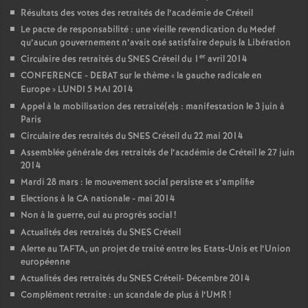
Résultats des votes des retraités de l’académie de Créteil
Le pacte de responsabilité : une vieille revendication du Medef
qu’aucun gouvernement n’avait osé satisfaire depuis la Libération
er
Circulaire des retraités du
SNES
Créteil du 1
avril 2014
CONFERENCE
-
DEBAT
sur le thème «
la gauche radicale en
Europe
»
LUNDI
5
MAI
2014
Appel à la mobilisation des retraité(e)s : manifestation le 3 juin à
Paris
Circulaire des retraités du
SNES
Créteil du 22 mai 2014
Assemblée générale des retraités de l’académie de Créteil le 27 juin
2014
Mardi 28 mars : le mouvement social persiste et s’amplifie
Elections à la
CA
nationale - mai 2014
Non à la guerre, oui au progrès social
!
Actualités des retraités du
SNES
Créteil
Alerte au
TAFTA
, un projet de traité entre les Etats-Unis et l’Union
européenne
Actualités des retraités du
SNES
Créteil- Décembre 2014
Complément retraite : un scandale de plus à l’
UMR
!