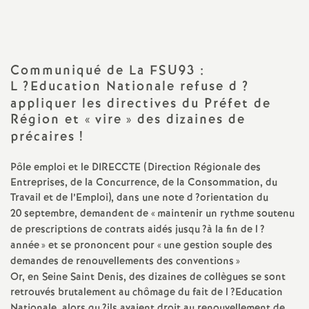
a
t
Communiqué de La
FSU93
:
L
?Education Nationale refuse d
?
i
appliquer les directives du Préfet de
Région et «
vire
» des dizaines de
o
précaires
!
n
Pôle emploi et le
DIRECCTE
(Direction Régionale des
Entreprises, de la Concurrence, de la Consommation, du
a
Travail et de l’Emploi), dans une note d
?orientation du
20 septembre, demandent de «
maintenir un rythme soutenu
de prescriptions de contrats aidés jusqu
?à la fin de l
?
l
année
» et se prononcent pour «
une gestion souple des
demandes de renouvellements des conventions
»
d
Or, en Seine Saint Denis, des dizaines de collègues se sont
retrouvés brutalement au chômage du fait de l
?Education
Nationale, alors qu
?ils avaient droit au renouvellement de