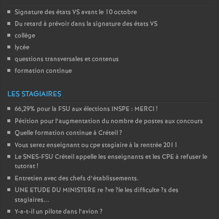
Signature des états
VS
avant le 10 octobre
Du retard à prévoir dans la signature des états
VS
collège
lycée
questions transversales et contenus
formation continue
LES STAGIAIRES
66,29% pour la
FSU
aux élections
INSPE
:
MERCI
!
Pétition pour l’augmentation du nombre de postes aux concours
Quelle formation continue à Créteil
?
Vous serez enseignant ou cpe stagiaire à la rentrée 2011
Le
SNES
-
FSU
Créteil appelle les enseignants et les
CPE
à refuser le
tutorat
!
Entretien avec des chefs d’établissements.
UNE
ETUDE
DU
MINISTERE
re
?ve
?le les difficulte
?s des
stagiaires...
Y-a-t-il un pilote dans l’avion
?