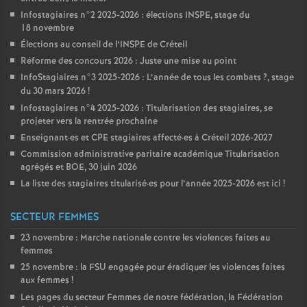
Infostagiaires n°2 2025-2026 : élections
INSPE
, stage du
18 novembre
Élections au conseil de l’
INSPE
de Créteil
Réforme des concours 2026 : Juste une mise au point
InfoStagiaires n°3 2025-2026 : L’année de tous les combats
?, stage
du 30 mars 2026
!
Infostagiaires n°4 2025-2026 : Titularisation des stagiaires, se
projeter vers la rentrée prochaine
Enseignant
·
es et
CPE
stagiaires affecté
·
es à Créteil 2026-2027
Commission administrative paritaire académique Titularisation
agrégés et
BOE
, 30 juin 2026
La liste des stagiaires titularisé
·
es pour l’année 2025-2026 est ici
!
SECTEUR FEMMES
23 novembre : Marche nationale contre les violences faites au
femmes
25 novembre : la
FSU
engagée pour éradiquer les violences faites
aux femmes
!
Les pages du secteur Femmes de notre fédération, la Fédération