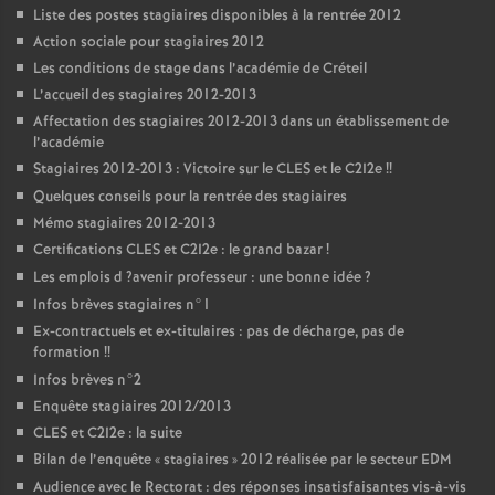
Liste des postes stagiaires disponibles à la rentrée 2012
Action sociale pour stagiaires 2012
Les conditions de stage dans l’académie de Créteil
L’accueil des stagiaires 2012-2013
Affectation des stagiaires 2012-2013 dans un établissement de
l’académie
Stagiaires 2012-2013 : Victoire sur le
CLES
et le C2I2e
!!
Quelques conseils pour la rentrée des stagiaires
Mémo stagiaires 2012-2013
Certifications
CLES
et C2I2e : le grand bazar
!
Les emplois d
?avenir professeur : une bonne idée
?
Infos brèves stagiaires n°1
Ex-contractuels et ex-titulaires : pas de décharge, pas de
formation
!!
Infos brèves n°2
Enquête stagiaires 2012/2013
CLES
et C2I2e : la suite
Bilan de l’enquête «
stagiaires
» 2012 réalisée par le secteur
EDM
Audience avec le Rectorat : des réponses insatisfaisantes vis-à-vis