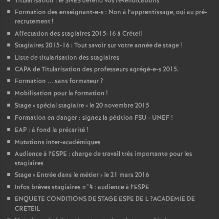
Titularisation : le
SNES
défend vos revendications
Formation des enseignant-e-s : Non à l’apprentissage, oui au pré-
recrutement
!
Affectation des stagiaires 2015-16 à Créteil
Stagiaires 2015-16 : Tout savoir sur votre année de stage
!
Liste de titularisation des stagiaires
CAPA
de Titularisation des professeurs agrégé-e-s 2015.
Formation ... sans formateur
?
Mobilisation pour la formation
!
Stage «
spécial stagiaire
» le 20 novembre 2015
Formation en danger : signez la pétition
FSU
-
UNEF
!
EAP
: à fond la précarité
!
Mutations inter-académiques
Audience à l’
ESPE
: charge de travail très importante pour les
stagiaires
Stage «
Entrée dans le métier
» le 21 mars 2016
Infos brèves stagiaires n°4 : audience à l’
ESPE
ENQUETE
CONDITIONS
DE
STAGE
ESPE
DE
L
?
ACADEMIE
DE
CRETEIL