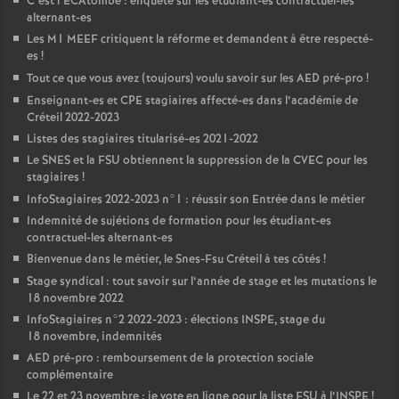
C’est l’ECAtombe : enquête sur les étudiant-es contractuel-les
alternant-es
Les M1
MEEF
critiquent la réforme et demandent à être respecté-
es
!
Tout ce que vous avez (toujours) voulu savoir sur les
AED
pré-pro
!
Enseignant-es et
CPE
stagiaires affecté-es dans l’académie de
Créteil 2022-2023
Listes des stagiaires titularisé-es 2021-2022
Le
SNES
et la
FSU
obtiennent la suppression de la
CVEC
pour les
stagiaires
!
InfoStagiaires 2022-2023 n°1 : réussir son Entrée dans le métier
Indemnité de sujétions de formation pour les étudiant-es
contractuel-les alternant-es
Bienvenue dans le métier, le Snes-Fsu Créteil à tes côtés
!
Stage syndical : tout savoir sur l’année de stage et les mutations le
18 novembre 2022
InfoStagiaires n°2 2022-2023 : élections
INSPE
, stage du
18 novembre, indemnités
AED
pré-pro : remboursement de la protection sociale
complémentaire
Le 22 et 23 novembre : je vote en ligne pour la liste
FSU
à l’
INSPE
!