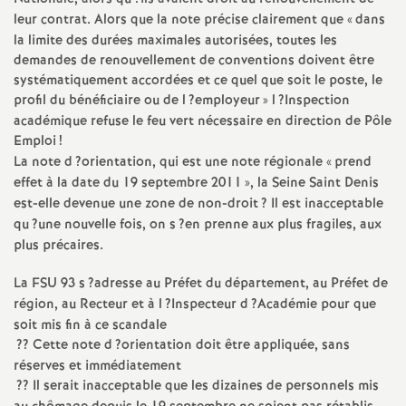
e
leur contrat. Alors que la note précise clairement que «
dans
s
la limite des durées maximales autorisées, toutes les
demandes de renouvellement de conventions doivent être
systématiquement accordées et ce quel que soit le poste, le
E
profil du bénéficiaire ou de l
?employeur
» l
?Inspection
académique refuse le feu vert nécessaire en direction de Pôle
n
Emploi
!
La note d
?orientation, qui est une note régionale «
prend
s
effet à la date du 19 septembre 2011
», la Seine Saint Denis
est-elle devenue une zone de non-droit
? Il est inacceptable
e
qu
?une nouvelle fois, on s
?en prenne aux plus fragiles, aux
plus précaires.
i
La
FSU
93 s
?adresse au Préfet du département, au Préfet de
région, au Recteur et à l
?Inspecteur d
?Académie pour que
g
soit mis fin à ce scandale
?? Cette note d
?orientation doit être appliquée, sans
n
réserves et immédiatement
?? Il serait inacceptable que les dizaines de personnels mis