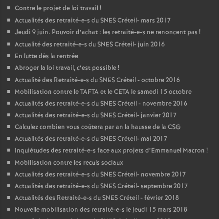
Contre le projet de loi travail
!
Actualités des retraité-e-s du
SNES
Créteil- mars 2017
Jeudi 9 juin. Pouvoir d’achat : les retraité-e-s ne renoncent pas
!
Actualité des retraité-e-s du
SNES
Créteil- juin 2016
En lutte dès la rentrée
Abroger la loi travail, c’est possible
!
Actualité des Retraité-e-s du
SNES
Créteil - octobre 2016
Mobilisation contre le
TAFTA
et le
CETA
le samedi 15 octobre
Actualités des retraité-e-s du
SNES
Créteil - novembre 2016
Actualités des retraité-e-s du
SNES
Créteil- janvier 2017
Calculez combien vous coûtera par an la hausse de la
CSG
Actualités des retraité-e-s du
SNES
Créteil- mai 2017
Inquiétudes des retraité-e-s face aux projets d’Emmanuel Macron
!
Mobilisation contre les reculs sociaux
Actualités des retraité-e-s du
SNES
Créteil- novembre 2017
Actualités des retraité-e-s du
SNES
Créteil- septembre 2017
Actualités des Retraité-e-s du
SNES
Créteil - février 2018
Nouvelle mobilisation des retraité-e-s le jeudi 15 mars 2018