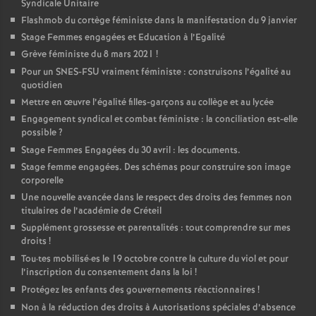
Syndicale Unitaire
Flashmob du cortège féministe dans la manifestation du 9 janvier
Stage Femmes engagées et Education à l’Egalité
Grève féministe du 8 mars 2021
!
Pour un
SNES
-
FSU
vraiment féministe : construisons l’égalité au
quotidien
Mettre en œuvre l’égalité filles-garçons au collège et au lycée
Engagement syndical et combat féministe : la conciliation est-elle
possible
?
Stage Femmes Engagées du 30 avril : les documents.
Stage femme engagées. Des schémas pour construire son image
corporelle
Une nouvelle avancée dans le respect des droits des femmes non
titulaires de l’académie de Créteil
Supplément grossesse et parentalités : tout comprendre sur mes
droits
!
Tou
·
tes mobilisé
·
es le 19 octobre contre la culture du viol et pour
l’inscription du consentement dans la loi
!
Protégez les enfants des gouvernements réactionnaires
!
Non à la réduction des droits à Autorisations spéciales d’absence