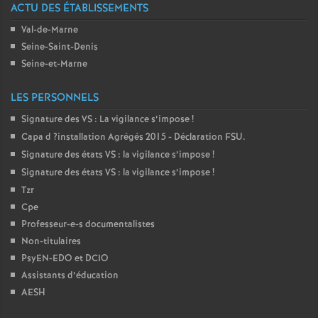
ACTU DES ÉTABLISSEMENTS
o
Val-de-Marne
Seine-Saint-Denis
u
Seine-et-Marne
r
LES PERSONNELS
Signature des
VS
: La vigilance s’impose
!
s
Capa d
?installation Agrégés 2015 - Déclaration
FSU
.
Signature des états
VS
: la vigilance s’impose
!
Signature des états
VS
: la vigilance s’impose
!
Tzr
Cpe
Professeur-e-s documentalistes
Non-titulaires
PsyEN-
EDO
et
DCIO
Assistants d’éducation
AESH