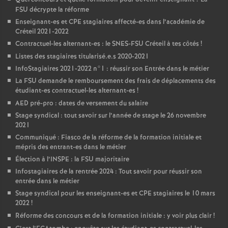
FSU
décrypte la réforme
Enseignant-es et
CPE
stagiaires affecté-es dans l’académie de
Créteil 2021-2022
Contractuel-les alternant-es : le
SNES
-
FSU
Créteil à tes côtés
!
Listes des stagiaires titularisé.e.s 2020-2021
InfoStagiaires 2021-2022 n°1 : réussir son Entrée dans le métier
La
FSU
demande le remboursement des frais de déplacements des
étudiant-es contractuel-les alternant-es
!
AED
pré-pro : dates de versement du salaire
Stage syndical : tout savoir sur l’année de stage le 26 novembre
2021
Communiqué : Fiasco de la réforme de la formation initiale et
mépris des entrant-es dans le métier
Élection à l’
INSPE
: la
FSU
majoritaire
Infostagiaires de la rentrée 2024 : Tout savoir pour réussir son
entrée dans le métier
Stage syndical pour les enseignant-es et
CPE
stagiaires le 10 mars
2022
!
Réforme des concours et de la formation initiale : y voir plus clair
!