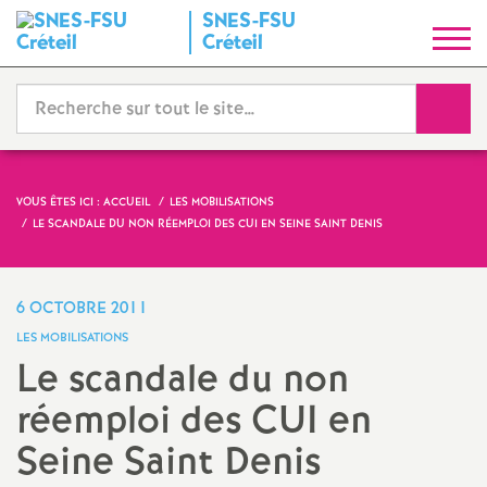
SNES
-
FSU
S
Créteil
y
Reche
n
d
VOUS ÊTES ICI :
ACCUEIL
LES MOBILISATIONS
LE SCANDALE DU NON RÉEMPLOI DES
CUI
EN SEINE SAINT DENIS
i
c
6 OCTOBRE 2011
LES MOBILISATIONS
a
Le scandale du non
réemploi des
CUI
en
t
Seine Saint Denis
N