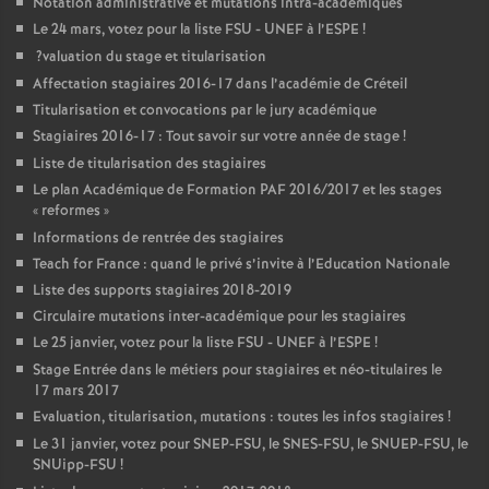
Notation administrative et mutations intra-académiques
Le 24 mars, votez pour la liste
FSU
-
UNEF
à l’
ESPE
!
?valuation du stage et titularisation
Affectation stagiaires 2016-17 dans l’académie de Créteil
Titularisation et convocations par le jury académique
Stagiaires 2016-17 : Tout savoir sur votre année de stage
!
Liste de titularisation des stagiaires
Le plan Académique de Formation
PAF
2016/2017 et les stages
«
reformes
»
Informations de rentrée des stagiaires
Teach for France : quand le privé s’invite à l’Education Nationale
Liste des supports stagiaires 2018-2019
Circulaire mutations inter-académique pour les stagiaires
Le 25 janvier, votez pour la liste
FSU
-
UNEF
à l’
ESPE
!
Stage Entrée dans le métiers pour stagiaires et néo-titulaires le
17 mars 2017
Evaluation, titularisation, mutations : toutes les infos stagiaires
!
Le 31 janvier, votez pour
SNEP
-
FSU
, le
SNES
-
FSU
, le
SNUEP
-
FSU
, le
SNUipp-
FSU
!