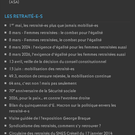
(
ASA
)
LES RETRAITÉ-E-S
er
1
mai, les retraité-es plus que jamais mobilisé-es
8 mars - Femmes retraitées : le combat pour l’égalité
8 mars - Femmes retraitées, le combat pour l’égalité
8 mars 2024 : l’exigence d’égalité pour les femmes retraitées aussi
8 mars 2026, l’exigence d’égalité pour les femmes retraitées aussi
13 avril, veille de la décision du conseil constitutionnel
15 juin : mobilisation des retraité-es
49.3, motion de censure rejetée, la mobilisation continue
64 ans, c’est non
! mais pas seulement
e
70
anniversaire de la Sécurité sociale
2026, pour la paix… et contre l’extrême droite
Bilan du quinquennat d’E. Macron sur la politique envers les
retraité-e-s
Visite guidée de l
?exposition George Braque
Syndicalisme des retraités, comment s’y retrouver
?
Circulaire des retraités du
SNES
Créteil du 17 janvier 2014