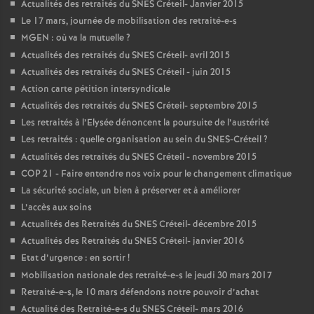
Actualités des retraités du
SNES
Créteil- Janvier 2015
Le 17 mars, journée de mobilisation des retraité-e-s
MGEN
: où va la mutuelle
?
Actualités des retraités du
SNES
Créteil- avril 2015
Actualités des retraités du
SNES
Créteil - juin 2015
Action carte pétition intersyndicale
Actualités des retraités du
SNES
Créteil- septembre 2015
Les retraités à l’Elysée dénoncent la poursuite de l’austérité
Les retraités : quelle organisation au sein du
SNES
-Créteil
?
Actualités des retraités du
SNES
Créteil - novembre 2015
COP
21 - Faire entendre nos voix pour le changement climatique
La sécurité sociale, un bien à préserver et à améliorer
L’accès aux soins
Actualités des Retraités du
SNES
Créteil- décembre 2015
Actualités des Retraités du
SNES
Créteil- janvier 2016
Etat d’urgence : en sortir
!
Mobilisation nationale des retraité-e-s le jeudi 30 mars 2017
Retraité-e-s, le 10 mars défendons notre pouvoir d’achat
Actualité des Retraité-e-s du
SNES
Créteil- mars 2016