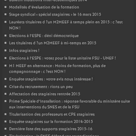
Bulletin mutations inter-académiques 2014
Modalités d’évaluation de la formation
Stage syndical «
spécial stagiaires
» le 16 mars 2015
Lauréats titulaires d
?un
M2MEEF
à temps plein en 2015 : c
?est
NON
!
Elections à l’
ESPE
: déni démocratique
Les titulaires d
?un
M2MEEF
à mi-temps en 2015
Infos stagiaires
!
Elections à l’
ESPE
: votez pour la liste unitaire
FSU
-
UNEF
!
M1
MEEF
en alternance : Moins de formation, plus de
compagnonnage : c
?est
NON
!
Enquête stagiaires : votre avis nous intéresse
!
Crise du recrutement : rions un peu
Affectation des stagiaires rentrée 2015
Prime Spéciale d’Installation : réponse favorable du ministère suite
aux interventions du
SNES
et de la
FSU
Titularisation des professeurs et
CPE
stagiaires
Enquête stagiaires sur la formation 2014-2015
Dernière liste des supports stagiaires 2015-16