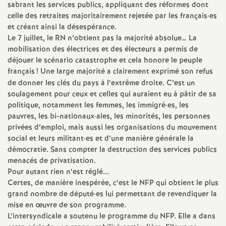
e
sabrant les services publics, appliquant des réformes dont
celle des retraites majoritairement rejetée par les français
·
es
s
et créant ainsi la désespérance.
Le 7 juillet, le
RN
n’obtient pas la majorité absolue… La
E
mobilisation des électrices et des électeurs a permis de
déjouer le scénario catastrophe et cela honore le peuple
français
! Une large majorité a clairement exprimé son refus
n
de donner les clés du pays à l’extrême droite. C’est un
soulagement pour ceux et celles qui auraient eu à pâtir de sa
s
politique, notamment les femmes, les immigré
·
es, les
pauvres, les bi-nationaux
·
ales, les minorités, les personnes
e
privées d’emploi, mais aussi les organisations du mouvement
social et leurs militant
·
es et d’une manière générale la
i
démocratie. Sans compter la destruction des services publics
menacés de privatisation.
Pour autant rien n’est réglé...
g
Certes, de manière inespérée, c’est le
NFP
qui obtient le plus
grand nombre de député
·
es lui permettant de revendiquer la
n
mise en œuvre de son programme.
L’intersyndicale a soutenu le programme du
NFP
. Elle a dans