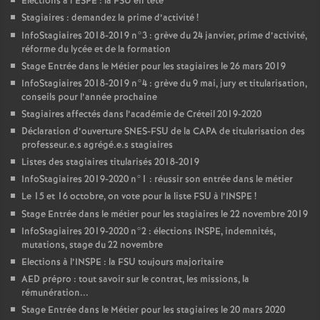
Elections à l’
ESPE
: la
FSU
en tête
Stagiaires : demandez la prime d’activité
!
InfoStagiaires 2018-2019 n°3 : grève du 24 janvier, prime d’activité,
réforme du lycée et de la formation
Stage Entrée dans le Métier pour les stagiaires le 26 mars 2019
InfoStagiaires 2018-2019 n°4 : grève du 9 mai, jury et titularisation,
conseils pour l’année prochaine
Stagiaires affectés dans l’académie de Créteil 2019-2020
Déclaration d’ouverture
SNES
-
FSU
de la
CAPA
de titularisation des
professeur.e.s agrégé.e.s stagiaires
Listes des stagiaires titularisés 2018-2019
InfoStagiaires 2019-2020 n°1 : réussir son entrée dans le métier
Le 15 et 16 octobre, on vote pour la liste
FSU
à l’
INSPE
!
Stage Entrée dans le métier pour les stagiaires le 22 novembre 2019
InfoStagiaires 2019-2020 n°2 : élections
INSPE
, indemnités,
mutations, stage du 22 novembre
Elections à l’
INSPE
: la
FSU
toujours majoritaire
AED
prépro : tout savoir sur le contrat, les missions, la
rémunération...
Stage Entrée dans le Métier pour les stagiaires le 20 mars 2020