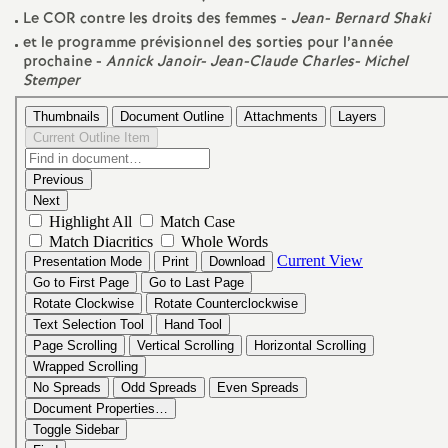
Le
COR
contre les droits des femmes -
Jean- Bernard Shaki
é
et le programme prévisionnel des sorties pour l’année
prochaine -
Annick Janoir- Jean-Claude Charles- Michel
O
Stemper
r
l
é
a
n
s
T