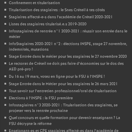
Confinement et titularisation
Titularisation des stagiaires : le Snes Créteil à tes côtés
Stagiaires affecté-e-s dans l’académie de Créteil 2020-2021
Listes des stagiaires titularisé.e.s 2019-2020
Infostagiaires de rentrée n°1 2020-2021 : réussir son entrée dans le
métier
InfoStagiaires 2020-2021 n°2 : élections
INSPE
, stage 27 novembre,
indemnités, mutations
Stage Entrée dans le métier pour les stagiaires le 27 novembre 2020
Le rectorat de Créteil ne doit pas faire d’économies sur le dos des
AED
pré-pro
!
Du 16 au 19 mars, votez en ligne pour la
FSU
à l’
INSPE
!
Stage Entrée dans le Métier pour les stagiaires le 26 mars 2021
Tout savoir sur l’entretien professionnel/oral de titularisation
Elections à l’
INSPE
: la
FSU
première
Infostagiaires n°3 2020-2021 : Titularisation des stagiaires, se
projeter vers la rentrée prochaine
Quel concours et quelle formation pour devenir enseignant
? La
FSU
décrypte la réforme
Enseignant-es et
CPE
stagiaires affecté-es dans l’académie de