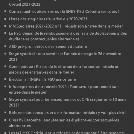
Créteil 2021-2022
Contractuel-les alternant-es : le
SNES
-
FSU
Créteil à tes côtés
!
Listes des stagiaires titularisé.e.s 2020-2021
InfoStagiaires 2021-2022 n°1 : réussir son Entrée dans le métier
La
FSU
demande le remboursement des frais de déplacements des
étudiant-es contractuel-les alternant-es
!
AED
pré-pro : dates de versement du salaire
Stage syndical : tout savoir sur l’année de stage le 26 novembre
2021
Communiqué : Fiasco de la réforme de la formation initiale et
mépris des entrant-es dans le métier
Élection à l’
INSPE
: la
FSU
majoritaire
Infostagiaires de la rentrée 2024 : Tout savoir pour réussir son
entrée dans le métier
Stage syndical pour les enseignant-es et
CPE
stagiaires le 10 mars
2022
!
Réforme des concours et de la formation initiale : y voir plus clair
!
C’est l’ECAtombe : enquête sur les étudiant-es contractuel-les
alternant-es
Les M1
MEEF
critiquent la réforme et demandent à être respecté-