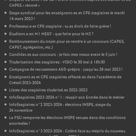
CAPES
«
rénové
»
Stage syndical pour les enseignant-es et
CPE
stagiaires le mardi
14 mars 2023
!
Professeur.e et
CPE
stagiaire : tu as droit de faire grève
!
Étudiant.e en M1
MEEF
: que faire pour le M2
?
Remboursement du trajet pour se rendre à un concours (
CAPES
,
CAPET
, agrégation, etc.)
Candidat.es aux concours : je fais mes voeux avant le 5 juin
!
Titularisation des stagiaires :
VISIO
le 30 mai à 18h30
Campagne de recrutement
AED
-prépro : jusqu’au 28 mai 2023
!
Enseignant.es et
CPE
stagiaires affecté.es dans l’académie de
Créteil 2023-2024
Listes des stagiaires titularisé.es 2022-2023
InfoStagiaires 2023-2024 n°1 : réussir son Entrée dans le métier
InfoStagiaires n°2 2023-2024 : élections
INSPE
, stage du
24 novembre
La
FSU
remporte les élections
INSPE
tenues dans des conditions
anormales
!
InfoStagiaires n°3 2023-2024 : Colère face au mépris du nouveau