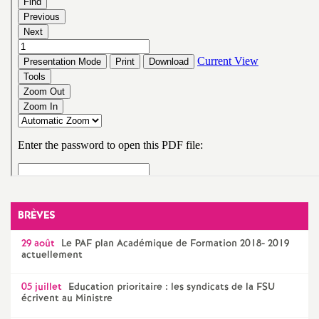
o
u
r
s
BRÈVES
29 août
Le
PAF
plan Académique de Formation 2018- 2019
actuellement
05 juillet
Education prioritaire : les syndicats de la
FSU
écrivent au Ministre