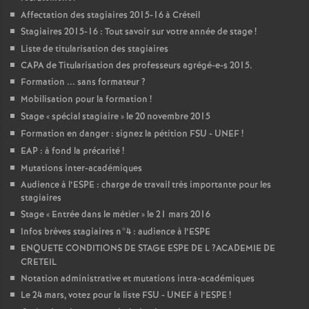
Affectation des stagiaires 2015-16 à Créteil
Stagiaires 2015-16 : Tout savoir sur votre année de stage
!
Liste de titularisation des stagiaires
CAPA
de Titularisation des professeurs agrégé-e-s 2015.
Formation ... sans formateur
?
Mobilisation pour la formation
!
Stage «
spécial stagiaire
» le 20 novembre 2015
Formation en danger : signez la pétition
FSU
-
UNEF
!
EAP
: à fond la précarité
!
Mutations inter-académiques
Audience à l’
ESPE
: charge de travail très importante pour les
stagiaires
Stage «
Entrée dans le métier
» le 21 mars 2016
Infos brèves stagiaires n°4 : audience à l’
ESPE
ENQUETE
CONDITIONS
DE
STAGE
ESPE
DE
L
?
ACADEMIE
DE
CRETEIL
Notation administrative et mutations intra-académiques
Le 24 mars, votez pour la liste
FSU
-
UNEF
à l’
ESPE
!