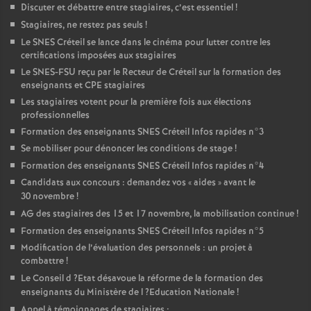
Discuter et débattre entre stagiaires, c’est essentiel
!
Stagiaires, ne restez pas seuls
!
Le
SNES
Créteil se lance dans le cinéma pour lutter contre les
certifications imposées aux stagiaires
Le
SNES
-
FSU
reçu par le Recteur de Créteil sur la formation des
enseignants et
CPE
stagiaires
Les stagiaires votent pour la première fois aux élections
professionnelles
Formation des enseignants
SNES
Créteil Infos rapides n°3
Se mobiliser pour dénoncer les conditions de stage
!
Formation des enseignants
SNES
Créteil Infos rapides n°4
Candidats aux concours : demandez vos «
aides
» avant le
30 novembre
!
AG
des stagiaires des 15 et 17 novembre, la mobilisation continue
!
Formation des enseignants
SNES
Créteil Infos rapides n°5
Modification de l’évaluation des personnels : un projet à
combattre
!
Le Conseil d
?Etat désavoue la réforme de la formation des
enseignants du Ministère de l
?Education Nationale
!
Appel à témoignages de stagiaires :