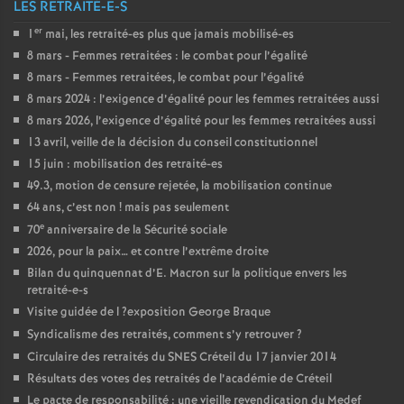
LES RETRAITÉ-E-S
er
1
mai, les retraité-es plus que jamais mobilisé-es
8 mars - Femmes retraitées : le combat pour l’égalité
8 mars - Femmes retraitées, le combat pour l’égalité
8 mars 2024 : l’exigence d’égalité pour les femmes retraitées aussi
8 mars 2026, l’exigence d’égalité pour les femmes retraitées aussi
13 avril, veille de la décision du conseil constitutionnel
15 juin : mobilisation des retraité-es
49.3, motion de censure rejetée, la mobilisation continue
64 ans, c’est non
! mais pas seulement
e
70
anniversaire de la Sécurité sociale
2026, pour la paix… et contre l’extrême droite
Bilan du quinquennat d’E. Macron sur la politique envers les
retraité-e-s
Visite guidée de l
?exposition George Braque
Syndicalisme des retraités, comment s’y retrouver
?
Circulaire des retraités du
SNES
Créteil du 17 janvier 2014
Résultats des votes des retraités de l’académie de Créteil
Le pacte de responsabilité : une vieille revendication du Medef