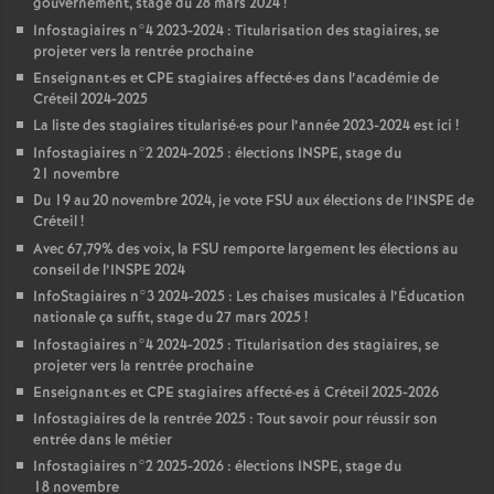
gouvernement, stage du 28 mars 2024
!
Infostagiaires n°4 2023-2024 : Titularisation des stagiaires, se
projeter vers la rentrée prochaine
Enseignant
·
es et
CPE
stagiaires affecté
·
es dans l’académie de
Créteil 2024-2025
La liste des stagiaires titularisé
·
es pour l’année 2023-2024 est ici
!
Infostagiaires n°2 2024-2025 : élections
INSPE
, stage du
21 novembre
Du 19 au 20 novembre 2024, je vote
FSU
aux élections de l’
INSPE
de
Créteil
!
Avec 67,79% des voix, la
FSU
remporte largement les élections au
conseil de l’
INSPE
2024
InfoStagiaires n°3 2024-2025 : Les chaises musicales à l’Éducation
nationale ça suffit, stage du 27 mars 2025
!
Infostagiaires n°4 2024-2025 : Titularisation des stagiaires, se
projeter vers la rentrée prochaine
Enseignant
·
es et
CPE
stagiaires affecté
·
es à Créteil 2025-2026
Infostagiaires de la rentrée 2025 : Tout savoir pour réussir son
entrée dans le métier
Infostagiaires n°2 2025-2026 : élections
INSPE
, stage du
18 novembre