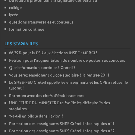
Du retard à prévoir dans la signature des états
VS
collège
lycée
questions transversales et contenus
formation continue
LES STAGIAIRES
66,29% pour la
FSU
aux élections
INSPE
:
MERCI
!
Pétition pour l’augmentation du nombre de postes aux concours
Quelle formation continue à Créteil
?
Vous serez enseignant ou cpe stagiaire à la rentrée 2011
Le
SNES
-
FSU
Créteil appelle les enseignants et les
CPE
à refuser le
tutorat
!
Entretien avec des chefs d’établissements.
UNE
ETUDE
DU
MINISTERE
re
?ve
?le les difficulte
?s des
stagiaires...
Y-a-t-il un pilote dans l’avion
?
Formation des enseignants
SNES
Créteil Infos rapides n°1
Formation des enseignants
SNES
Créteil Infos rapides n°2