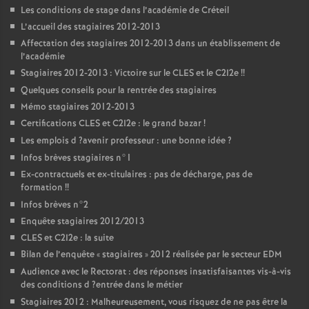
Les conditions de stage dans l’académie de Créteil
L’accueil des stagiaires 2012-2013
Affectation des stagiaires 2012-2013 dans un établissement de
l’académie
Stagiaires 2012-2013 : Victoire sur le
CLES
et le C2I2e
!!
Quelques conseils pour la rentrée des stagiaires
Mémo stagiaires 2012-2013
Certifications
CLES
et C2I2e : le grand bazar
!
Les emplois d
?avenir professeur : une bonne idée
?
Infos brèves stagiaires n°1
Ex-contractuels et ex-titulaires : pas de décharge, pas de
formation
!!
Infos brèves n°2
Enquête stagiaires 2012/2013
CLES
et C2I2e : la suite
Bilan de l’enquête «
stagiaires
» 2012 réalisée par le secteur
EDM
Audience avec le Rectorat : des réponses insatisfaisantes vis-à-vis
des conditions d
?entrée dans le métier
Stagiaires 2012 : Malheureusement, vous risquez de ne pas être la