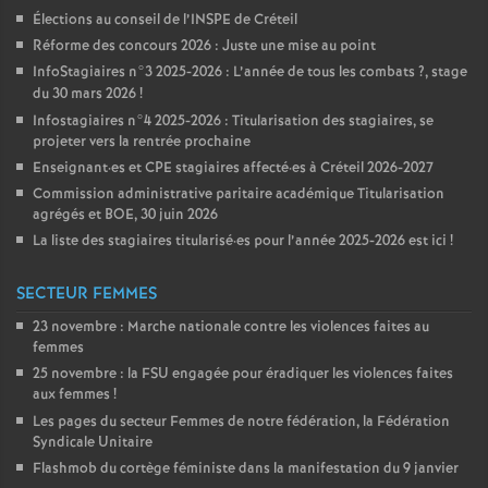
Élections au conseil de l’
INSPE
de Créteil
Réforme des concours 2026 : Juste une mise au point
InfoStagiaires n°3 2025-2026 : L’année de tous les combats
?, stage
du 30 mars 2026
!
Infostagiaires n°4 2025-2026 : Titularisation des stagiaires, se
projeter vers la rentrée prochaine
Enseignant
·
es et
CPE
stagiaires affecté
·
es à Créteil 2026-2027
Commission administrative paritaire académique Titularisation
agrégés et
BOE
, 30 juin 2026
La liste des stagiaires titularisé
·
es pour l’année 2025-2026 est ici
!
SECTEUR FEMMES
23 novembre : Marche nationale contre les violences faites au
femmes
25 novembre : la
FSU
engagée pour éradiquer les violences faites
aux femmes
!
Les pages du secteur Femmes de notre fédération, la Fédération
Syndicale Unitaire
Flashmob du cortège féministe dans la manifestation du 9 janvier