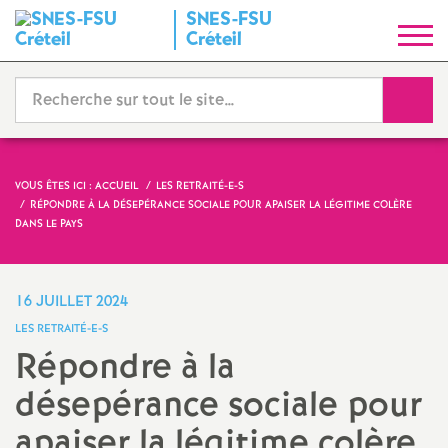
SNES
-
FSU
S
Créteil
y
Reche
n
d
VOUS ÊTES ICI :
ACCUEIL
LES RETRAITÉ-E-S
RÉPONDRE À LA DÉSEPÉRANCE SOCIALE POUR APAISER LA LÉGITIME COLÈRE
i
DANS LE PAYS
c
16 JUILLET 2024
a
LES RETRAITÉ-E-S
Répondre à la
t
désepérance sociale pour
N
apaiser la légitime colère