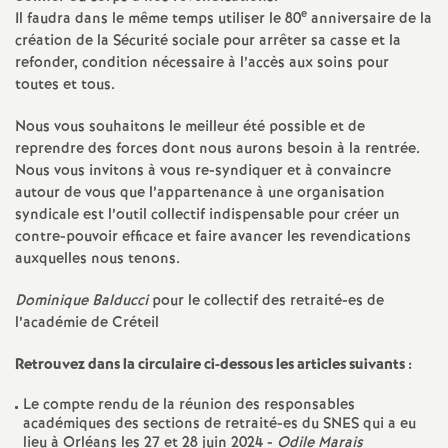
e
e
Il faudra dans le même temps utiliser le 80
anniversaire de la
création de la Sécurité sociale pour arrêter sa casse et la
c
refonder, condition nécessaire à l’accès aux soins pour
toutes et tous.
o
Nous vous souhaitons le meilleur été possible et de
reprendre des forces dont nous aurons besoin à la rentrée.
n
Nous vous invitons à vous re-syndiquer et à convaincre
autour de vous que l’appartenance à une organisation
syndicale est l’outil collectif indispensable pour créer un
d
contre-pouvoir efficace et faire avancer les revendications
auxquelles nous tenons.
d
Dominique Balducci
pour le collectif des retraité-es de
e
l’académie de Créteil
Retrouvez dans la circulaire ci-dessous les articles suivants :
g
Le compte rendu de la réunion des responsables
r
académiques des sections de retraité-es du
SNES
qui a eu
lieu à Orléans les 27 et 28 juin 2024 -
Odile Marais