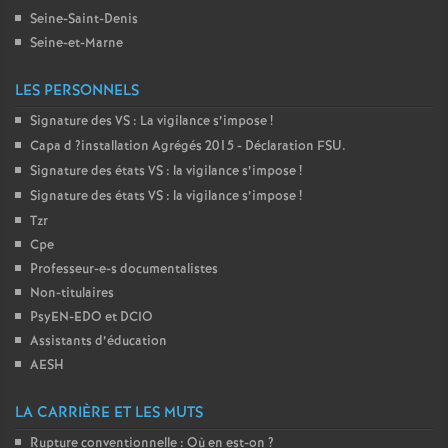
Seine-Saint-Denis
Seine-et-Marne
LES PERSONNELS
Signature des
VS
: La vigilance s’impose
!
Capa d
?installation Agrégés 2015 - Déclaration
FSU
.
Signature des états
VS
: la vigilance s’impose
!
Signature des états
VS
: la vigilance s’impose
!
Tzr
Cpe
Professeur-e-s documentalistes
Non-titulaires
PsyEN-
EDO
et
DCIO
Assistants d’éducation
AESH
LA CARRIÈRE ET LES MUTS
Rupture conventionnelle : Où en est-on
?