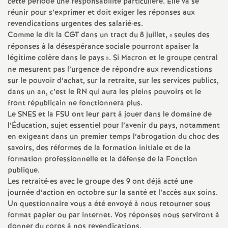
e
cette période une responsabilité particulière. Elle va se
réunir pour s’exprimer et doit exiger les réponses aux
revendications urgentes des salarié
·
es.
m
Comme le dit la
CGT
dans un tract du 8 juillet, «
seules des
réponses à la désespérance sociale pourront apaiser la
e
légitime colère dans le pays
». Si Macron et le groupe central
ne mesurent pas l’urgence de répondre aux revendications
n
sur le pouvoir d’achat, sur la retraite, sur les services publics,
dans un an, c’est le
RN
qui aura les pleins pouvoirs et le
front républicain ne fonctionnera plus.
t
Le
SNES
et la
FSU
ont leur part à jouer dans le domaine de
l’Éducation, sujet essentiel pour l’avenir du pays, notamment
s
en exigeant dans un premier temps l’abrogation du choc des
savoirs, des réformes de la formation initiale et de la
d
formation professionnelle et la défense de la Fonction
publique.
Les retraité
·
es avec le groupe des 9 ont déjà acté une
e
journée d’action en octobre sur la santé et l’accès aux soins.
Un questionnaire vous a été envoyé à nous retourner sous
S
format papier ou par internet. Vos réponses nous serviront à
donner du corps à nos revendications.