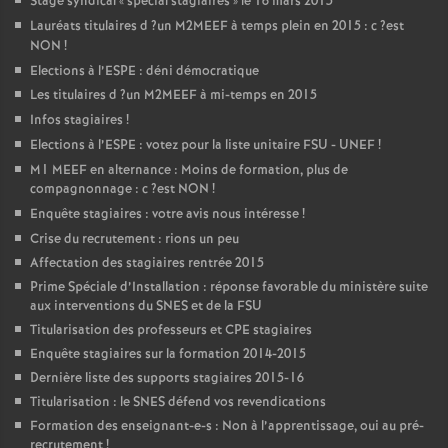
Stage syndical «
spécial stagiaires
» le 16 mars 2015
Lauréats titulaires d
?un
M2MEEF
à temps plein en 2015 : c
?est
NON
!
Elections à l’
ESPE
: déni démocratique
Les titulaires d
?un
M2MEEF
à mi-temps en 2015
Infos stagiaires
!
Elections à l’
ESPE
: votez pour la liste unitaire
FSU
-
UNEF
!
M1
MEEF
en alternance : Moins de formation, plus de
compagnonnage : c
?est
NON
!
Enquête stagiaires : votre avis nous intéresse
!
Crise du recrutement : rions un peu
Affectation des stagiaires rentrée 2015
Prime Spéciale d’Installation : réponse favorable du ministère suite
aux interventions du
SNES
et de la
FSU
Titularisation des professeurs et
CPE
stagiaires
Enquête stagiaires sur la formation 2014-2015
Dernière liste des supports stagiaires 2015-16
Titularisation : le
SNES
défend vos revendications
Formation des enseignant-e-s : Non à l’apprentissage, oui au pré-
recrutement
!