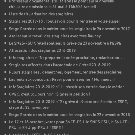
Professeur documentaliste : faisons le point sur la nouvelle
circulaire de missions le 31 mai à 14h30 à Arcueil
Liste de titularisation des stagiaires
Stagiaires 2017-18 : Tout savoir pour la rentrée et votre stage
!
Stage Entrée dans le métier pour les stagiaires le 24 novembre 2017
Atelier sur le travail des stagiaires avec Yves Baunay
Le
SNES
-
FSU
Créteil soutient la grève du 23 novembre à l’
ESPE
Affectation des stagiaires 2018-2019
Infostagiaires n°4 : préparer l’année prochaine, titularisation, ...
Stagiaires affectés dans l’académie de Créteil 2018-2019
Futurs stagiaires : démarches, logement, rentrée des stagiaires
Lauréats aux concours : Payer pour enseigner
? Non merci
!
InfoStagiaires 2018-2019 n°1 : réussir son entrée dans le métier
CVEC
, c’est toujours non
! Signez la pétition
!
InfoStagiaires 2018-2019 n°2 : grève du 9 octobre, élections
ESPE
,
stage du 22 novembre
Stage Entrée dans le métier pour les stagiaires le 22 novembre 2018
Le 17 et 18 octobre, votez pour
SNEP
-
FSU
, le
SNES
-
FSU
, le
SNUEP
-
FSU
, le SNUipp-
FSU
à l’
ESPE
!