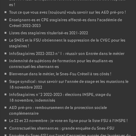
es
!
Tout ce que vous avez (toujours) voulu savoir sur les
AED
pré-pro
!
Enseignant-es et
CPE
stagiaires affecté-es dans l’académie de
Créteil 2022-2023
Listes des stagiaires titularisé-es 2021-2022
Le
SNES
et la
FSU
obtiennent la suppression de la
CVEC
pour les
stagiaires
!
InfoStagiaires 2022-2023 n°1 : réussir son Entrée dans le métier
Indemnité de sujétions de formation pour les étudiant-es
contractuel-les alternant-es
Bienvenue dans le métier, le Snes-Fsu Créteil à tes côtés
!
Stage syndical : tout savoir sur l’année de stage et les mutations le
18 novembre 2022
InfoStagiaires n°2 2022-2023 : élections
INSPE
, stage du
18 novembre, indemnités
AED
pré-pro : remboursement de la protection sociale
complémentaire
Le 22 et 23 novembre : je vote en ligne pour la liste
FSU
à l’
INSPE
!
Contractuel
·
les alternant
·
es : grande enquête du Snes-
FSU
Enquête du Snes-
FSU
sur l’oral d’entretien auprès des lauréat•es du