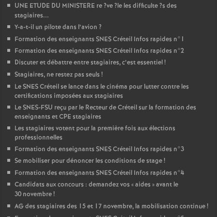
UNE
ETUDE
DU
MINISTERE
re
?ve
?le les difficulte
?s des
stagiaires...
Y-a-t-il un pilote dans l’avion
?
Formation des enseignants
SNES
Créteil Infos rapides n°1
Formation des enseignants
SNES
Créteil Infos rapides n°2
Discuter et débattre entre stagiaires, c’est essentiel
!
Stagiaires, ne restez pas seuls
!
Le
SNES
Créteil se lance dans le cinéma pour lutter contre les
certifications imposées aux stagiaires
Le
SNES
-
FSU
reçu par le Recteur de Créteil sur la formation des
enseignants et
CPE
stagiaires
Les stagiaires votent pour la première fois aux élections
professionnelles
Formation des enseignants
SNES
Créteil Infos rapides n°3
Se mobiliser pour dénoncer les conditions de stage
!
Formation des enseignants
SNES
Créteil Infos rapides n°4
Candidats aux concours : demandez vos «
aides
» avant le
30 novembre
!
AG
des stagiaires des 15 et 17 novembre, la mobilisation continue
!