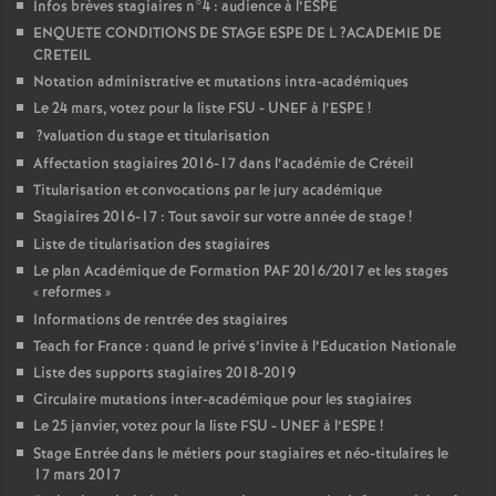
Infos brèves stagiaires n°4 : audience à l’
ESPE
ENQUETE
CONDITIONS
DE
STAGE
ESPE
DE
L
?
ACADEMIE
DE
CRETEIL
Notation administrative et mutations intra-académiques
Le 24 mars, votez pour la liste
FSU
-
UNEF
à l’
ESPE
!
?valuation du stage et titularisation
Affectation stagiaires 2016-17 dans l’académie de Créteil
Titularisation et convocations par le jury académique
Stagiaires 2016-17 : Tout savoir sur votre année de stage
!
Liste de titularisation des stagiaires
Le plan Académique de Formation
PAF
2016/2017 et les stages
«
reformes
»
Informations de rentrée des stagiaires
Teach for France : quand le privé s’invite à l’Education Nationale
Liste des supports stagiaires 2018-2019
Circulaire mutations inter-académique pour les stagiaires
Le 25 janvier, votez pour la liste
FSU
-
UNEF
à l’
ESPE
!
Stage Entrée dans le métiers pour stagiaires et néo-titulaires le
17 mars 2017