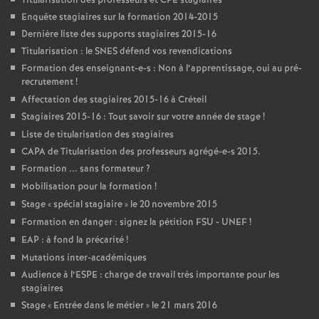
Titularisation des professeurs et
CPE
stagiaires
Enquête stagiaires sur la formation 2014-2015
Dernière liste des supports stagiaires 2015-16
Titularisation : le
SNES
défend vos revendications
Formation des enseignant-e-s : Non à l’apprentissage, oui au pré-
recrutement
!
Affectation des stagiaires 2015-16 à Créteil
Stagiaires 2015-16 : Tout savoir sur votre année de stage
!
Liste de titularisation des stagiaires
CAPA
de Titularisation des professeurs agrégé-e-s 2015.
Formation ... sans formateur
?
Mobilisation pour la formation
!
Stage «
spécial stagiaire
» le 20 novembre 2015
Formation en danger : signez la pétition
FSU
-
UNEF
!
EAP
: à fond la précarité
!
Mutations inter-académiques
Audience à l’
ESPE
: charge de travail très importante pour les
stagiaires
Stage «
Entrée dans le métier
» le 21 mars 2016