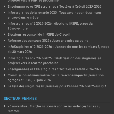
projeter vers la rentrée prochaine
Enseignant
·
es et
CPE
stagiaires affecté
·
es à Créteil 2025-2026
Infostagiaires de la rentrée 2025 : Tout savoir pour réussir son
entrée dans le métier
Infostagiaires n°2 2025-2026 : élections
INSPE
, stage du
18 novembre
Élections au conseil de l’
INSPE
de Créteil
Réforme des concours 2026 : Juste une mise au point
InfoStagiaires n°3 2025-2026 : L’année de tous les combats
?, stage
du 30 mars 2026
!
Infostagiaires n°4 2025-2026 : Titularisation des stagiaires, se
projeter vers la rentrée prochaine
Enseignant
·
es et
CPE
stagiaires affecté
·
es à Créteil 2026-2027
Commission administrative paritaire académique Titularisation
agrégés et
BOE
, 30 juin 2026
La liste des stagiaires titularisé
·
es pour l’année 2025-2026 est ici
!
SECTEUR FEMMES
23 novembre : Marche nationale contre les violences faites au
femmes