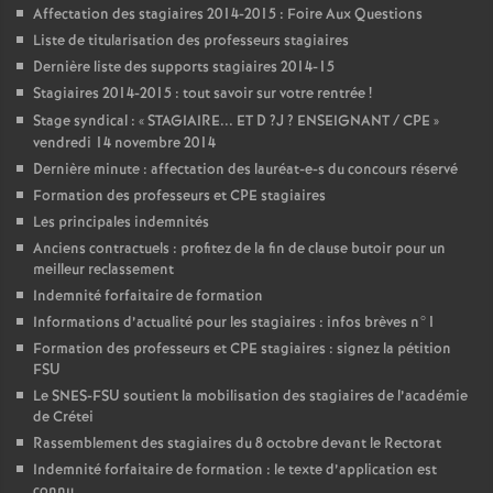
Affectation des stagiaires 2014-2015 : Foire Aux Questions
Liste de titularisation des professeurs stagiaires
Dernière liste des supports stagiaires 2014-15
Stagiaires 2014-2015 : tout savoir sur votre rentrée
!
Stage syndical : «
STAGIAIRE
...
ET
D
?J
?
ENSEIGNANT
/
CPE
»
vendredi 14 novembre 2014
Dernière minute : affectation des lauréat-e-s du concours réservé
Formation des professeurs et
CPE
stagiaires
Les principales indemnités
Anciens contractuels : profitez de la fin de clause butoir pour un
meilleur reclassement
Indemnité forfaitaire de formation
Informations d’actualité pour les stagiaires : infos brèves n°1
Formation des professeurs et
CPE
stagiaires : signez la pétition
FSU
Le
SNES
-
FSU
soutient la mobilisation des stagiaires de l’académie
de Crétei
Rassemblement des stagiaires du 8 octobre devant le Rectorat
Indemnité forfaitaire de formation : le texte d’application est
connu