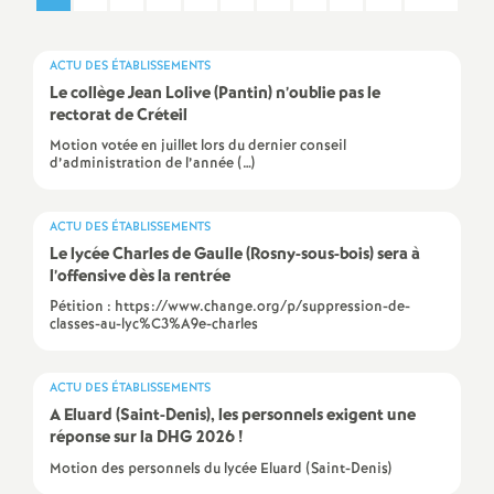
a
ACTU DES ÉTABLISSEMENTS
t
Le collège Jean Lolive (Pantin) n’oublie pas le
rectorat de Créteil
i
Motion votée en juillet lors du dernier conseil
d’administration de l’année (…)
o
ACTU DES ÉTABLISSEMENTS
Le lycée Charles de Gaulle (Rosny-sous-bois) sera à
n
l’offensive dès la rentrée
Pétition : https://www.change.org/p/suppression-de-
a
classes-au-lyc%C3%A9e-charles
l
ACTU DES ÉTABLISSEMENTS
A Eluard (Saint-Denis), les personnels exigent une
d
réponse sur la
DHG
2026
!
Motion des personnels du lycée Eluard (Saint-Denis)