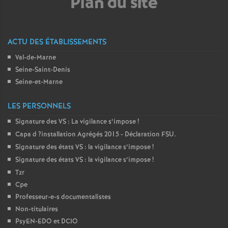
Plan du site
ACTU DES ÉTABLISSEMENTS
Val-de-Marne
Seine-Saint-Denis
Seine-et-Marne
LES PERSONNELS
Signature des
VS
: La vigilance s’impose
!
Capa d
?installation Agrégés 2015 - Déclaration
FSU
.
Signature des états
VS
: la vigilance s’impose
!
Signature des états
VS
: la vigilance s’impose
!
Tzr
Cpe
Professeur-e-s documentalistes
Non-titulaires
PsyEN-
EDO
et
DCIO