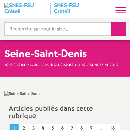
SNES
-
FSU
S
Créteil
y
Reche
n
d
Seine-Saint-Denis
i
VOUS ÊTES ICI :
ACCUEIL
ACTU DES ÉTABLISSEMENTS
SEINE-SAINT-DENIS
c
a
Articles publiés dans cette
t
rubrique
N
1
2
3
4
5
6
7
8
9
…
181