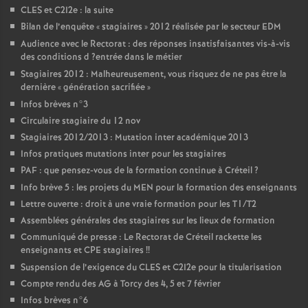
CLES
et C2I2e : la suite
Bilan de l’enquête «
stagiaires
» 2012 réalisée par le secteur
EDM
Audience avec le Rectorat : des réponses insatisfaisantes vis-à-vis
des conditions d
?entrée dans le métier
Stagiaires 2012 : Malheureusement, vous risquez de ne pas être la
dernière «
génération sacrifiée
»
Infos brèves n°3
Circulaire stagiaire du 12 nov
Stagiaires 2012/2013 : Mutation inter académique 2013
Infos pratiques mutations inter pour les stagiaires
PAF
: que pensez-vous de la formation continue à Créteil
?
Info brève 5 : les projets du
MEN
pour la formation des enseignants
Lettre ouverte : droit à une vraie formation pour les T1/T2
Assemblées générales des stagiaires sur les lieux de formation
Communiqué de presse : Le Rectorat de Créteil rackette les
enseignants et
CPE
stagiaires
!!
Suspension de l’exigence du
CLES
et C2I2e pour la titularisation
Compte rendu des
AG
à Torcy des 4, 5 et 7 février
Infos brèves n°6