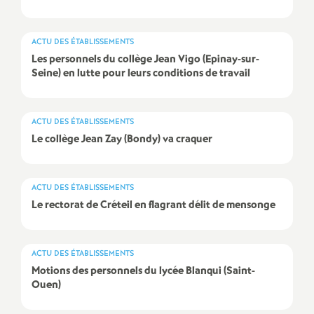
e
m
ACTU DES ÉTABLISSEMENTS
Les personnels du collège Jean Vigo (Epinay-sur-
e
Seine) en lutte pour leurs conditions de travail
n
ACTU DES ÉTABLISSEMENTS
Le collège Jean Zay (Bondy) va craquer
t
s
ACTU DES ÉTABLISSEMENTS
Le rectorat de Créteil en flagrant délit de mensonge
d
e
ACTU DES ÉTABLISSEMENTS
Motions des personnels du lycée Blanqui (Saint-
Ouen)
S