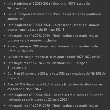
InfoStagiaires n°2 2023-2024 : élections
INSPE
, stage du
24 novembre
La
FSU
remporte les élections
INSPE
tenues dans des conditions
anormales
!
InfoStagiaires n°3 2023-2024 : Colère face au mépris du nouveau
gouvernement, stage du 28 mars 2024
!
Infostagiaires n°4 2023-2024 : Titularisation des stagiaires, se
projeter vers la rentrée prochaine
Enseignant
·
es et
CPE
stagiaires affecté
·
es dans l’académie de
Créteil 2024-2025
La liste des stagiaires titularisé
·
es pour l’année 2023-2024 est ici
!
Infostagiaires n°2 2024-2025 : élections
INSPE
, stage du
21 novembre
Du 19 au 20 novembre 2024, je vote
FSU
aux élections de l’
INSPE
de
Créteil
!
Avec 67,79% des voix, la
FSU
remporte largement les élections au
conseil de l’
INSPE
2024
InfoStagiaires n°3 2024-2025 : Les chaises musicales à l’Éducation
nationale ça suffit, stage du 27 mars 2025
!
Infostagiaires n°4 2024-2025 : Titularisation des stagiaires, se