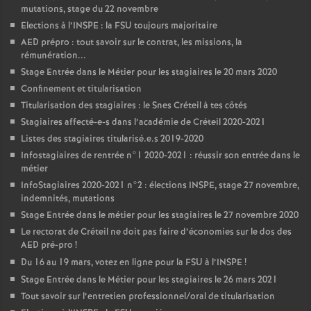
mutations, stage du 22 novembre
Elections à l’
INSPE
: la
FSU
toujours majoritaire
AED
prépro : tout savoir sur le contrat, les missions, la
rémunération...
Stage Entrée dans le Métier pour les stagiaires le 20 mars 2020
Confinement et titularisation
Titularisation des stagiaires : le Snes Créteil à tes côtés
Stagiaires affecté-e-s dans l’académie de Créteil 2020-2021
Listes des stagiaires titularisé.e.s 2019-2020
Infostagiaires de rentrée n°1 2020-2021 : réussir son entrée dans le
métier
InfoStagiaires 2020-2021 n°2 : élections
INSPE
, stage 27 novembre,
indemnités, mutations
Stage Entrée dans le métier pour les stagiaires le 27 novembre 2020
Le rectorat de Créteil ne doit pas faire d’économies sur le dos des
AED
pré-pro
!
Du 16 au 19 mars, votez en ligne pour la
FSU
à l’
INSPE
!
Stage Entrée dans le Métier pour les stagiaires le 26 mars 2021
Tout savoir sur l’entretien professionnel/oral de titularisation