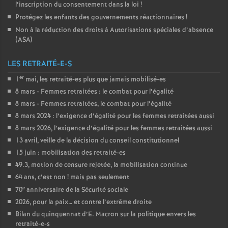
l’inscription du consentement dans la loi
!
Protégez les enfants des gouvernements réactionnaires
!
Non à la réduction des droits à Autorisations spéciales d’absence
(
ASA
)
LES RETRAITÉ-E-S
er
1
mai, les retraité-es plus que jamais mobilisé-es
8 mars - Femmes retraitées : le combat pour l’égalité
8 mars - Femmes retraitées, le combat pour l’égalité
8 mars 2024 : l’exigence d’égalité pour les femmes retraitées aussi
8 mars 2026, l’exigence d’égalité pour les femmes retraitées aussi
13 avril, veille de la décision du conseil constitutionnel
15 juin : mobilisation des retraité-es
49.3, motion de censure rejetée, la mobilisation continue
64 ans, c’est non
! mais pas seulement
e
70
anniversaire de la Sécurité sociale
2026, pour la paix… et contre l’extrême droite
Bilan du quinquennat d’E. Macron sur la politique envers les
retraité-e-s