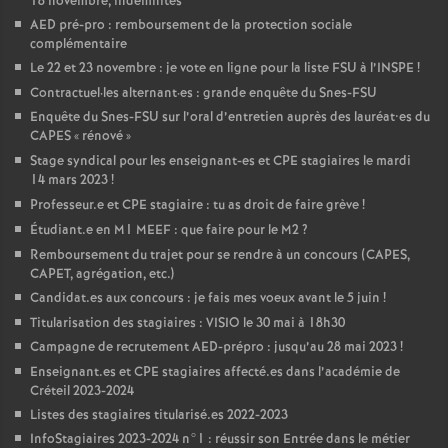
18 novembre, indemnités
AED
pré-pro : remboursement de la protection sociale
complémentaire
Le 22 et 23 novembre : je vote en ligne pour la liste
FSU
à l’
INSPE
!
Contractuel
·
les alternant
·
es : grande enquête du Snes-
FSU
Enquête du Snes-
FSU
sur l’oral d’entretien auprès des lauréat•es du
CAPES
«
rénové
»
Stage syndical pour les enseignant-es et
CPE
stagiaires le mardi
14 mars 2023
!
Professeur.e et
CPE
stagiaire : tu as droit de faire grève
!
Étudiant.e en M1
MEEF
: que faire pour le M2
?
Remboursement du trajet pour se rendre à un concours (
CAPES
,
CAPET
, agrégation, etc.)
Candidat.es aux concours : je fais mes voeux avant le 5 juin
!
Titularisation des stagiaires :
VISIO
le 30 mai à 18h30
Campagne de recrutement
AED
-prépro : jusqu’au 28 mai 2023
!
Enseignant.es et
CPE
stagiaires affecté.es dans l’académie de
Créteil 2023-2024
Listes des stagiaires titularisé.es 2022-2023
InfoStagiaires 2023-2024 n°1 : réussir son Entrée dans le métier