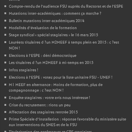
Compte-rendu de l’audience
FSU
auprès du Rectorat et de l’
ESPE
Mutations inter-académiques : comment ça marche
?
Bulletin mutations inter-académiques 2014
Modalités d’évaluation de la formation
Stage syndical «
spécial stagiaires
» le 16 mars 2015
Lauréats titulaires d
?un
M2MEEF
à temps plein en 2015 : c
?est
NON
!
Elections à l’
ESPE
: déni démocratique
Les titulaires d
?un
M2MEEF
à mi-temps en 2015
Infos stagiaires
!
Elections à l’
ESPE
: votez pour la liste unitaire
FSU
-
UNEF
!
M1
MEEF
en alternance : Moins de formation, plus de
compagnonnage : c
?est
NON
!
Enquête stagiaires : votre avis nous intéresse
!
Crise du recrutement : rions un peu
Affectation des stagiaires rentrée 2015
Prime Spéciale d’Installation : réponse favorable du ministère suite
aux interventions du
SNES
et de la
FSU