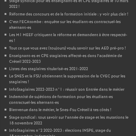
Stage syndical pour les enseignant-es et
CPE
stagiaires le 10 mars
2022
!
Réforme des concours et de la formation initiale : y voir plus clair
!
C’est l’ECAtombe : enquête sur les étudiant-es contractuel-les
alternant-es
Les M1
MEEF
critiquent la réforme et demandent à être respecté-
es
!
Tout ce que vous avez (toujours) voulu savoir sur les
AED
pré-pro
!
Enseignant-es et
CPE
stagiaires affecté-es dans l’académie de
Créteil 2022-2023
Listes des stagiaires titularisé-es 2021-2022
Le
SNES
et la
FSU
obtiennent la suppression de la
CVEC
pour les
stagiaires
!
InfoStagiaires 2022-2023 n°1 : réussir son Entrée dans le métier
Indemnité de sujétions de formation pour les étudiant-es
contractuel-les alternant-es
Bienvenue dans le métier, le Snes-Fsu Créteil à tes côtés
!
Stage syndical : tout savoir sur l’année de stage et les mutations le
18 novembre 2022
InfoStagiaires n°2 2022-2023 : élections
INSPE
, stage du