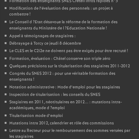
Formation des enseignants
SNES
Créteil Infos rapides n°5
Modification de l’évaluation des personnels : un projet à
combattre
!
Le Conseil d
?Etat désavoue la réforme de la formation des
enseignants du Ministère de l
?Education Nationale
!
Appel à témoignages de stagiaires :
Débrayage à Torcy ce jeudi 8 décembre
Le
CLES
et le C2i2e ne doivent pas être exigés pour être recruté
!
Formation, évaluation : Châtel conserve son triple zéro
Quelques précisions sur la titularisation des stagiaires 2011-2012
Congrès du
SNES
2012 : pour une véritable formation des
enseignants
!
Notation administrative : Mode d’emploi pour les stagiaires
Inspection de titularisation : les conseils du
SNES
Stagiaires en 2011, néotitulaires en 2012... : mutations intra-
académiques, mode d
?emploi
Titularisation mode d’emploi
Mutations intra 2012, calendrier et rôle des commissions
Lettre au Recteur pour le remboursement des sommes versées par
les stagiaires