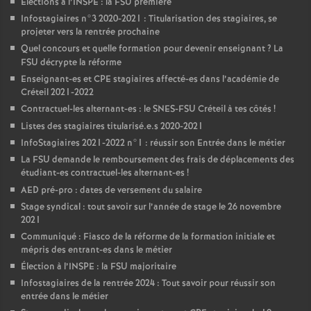
Elections à l’
INSPE
: la
FSU
première
Infostagiaires n°3 2020-2021 : Titularisation des stagiaires, se
projeter vers la rentrée prochaine
Quel concours et quelle formation pour devenir enseignant
? La
FSU
décrypte la réforme
Enseignant-es et
CPE
stagiaires affecté-es dans l’académie de
Créteil 2021-2022
Contractuel-les alternant-es : le
SNES
-
FSU
Créteil à tes côtés
!
Listes des stagiaires titularisé.e.s 2020-2021
InfoStagiaires 2021-2022 n°1 : réussir son Entrée dans le métier
La
FSU
demande le remboursement des frais de déplacements des
étudiant-es contractuel-les alternant-es
!
AED
pré-pro : dates de versement du salaire
Stage syndical : tout savoir sur l’année de stage le 26 novembre
2021
Communiqué : Fiasco de la réforme de la formation initiale et
mépris des entrant-es dans le métier
Élection à l’
INSPE
: la
FSU
majoritaire
Infostagiaires de la rentrée 2024 : Tout savoir pour réussir son
entrée dans le métier