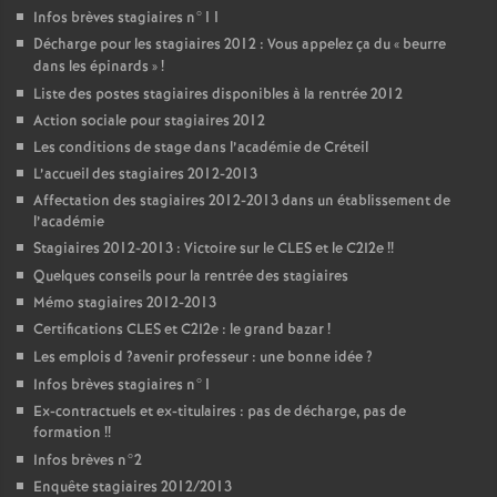
Infos brèves stagiaires n°11
Décharge pour les stagiaires 2012 : Vous appelez ça du «
beurre
dans les épinards
»
!
Liste des postes stagiaires disponibles à la rentrée 2012
Action sociale pour stagiaires 2012
Les conditions de stage dans l’académie de Créteil
L’accueil des stagiaires 2012-2013
Affectation des stagiaires 2012-2013 dans un établissement de
l’académie
Stagiaires 2012-2013 : Victoire sur le
CLES
et le C2I2e
!!
Quelques conseils pour la rentrée des stagiaires
Mémo stagiaires 2012-2013
Certifications
CLES
et C2I2e : le grand bazar
!
Les emplois d
?avenir professeur : une bonne idée
?
Infos brèves stagiaires n°1
Ex-contractuels et ex-titulaires : pas de décharge, pas de
formation
!!
Infos brèves n°2
Enquête stagiaires 2012/2013