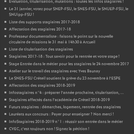
Evaluation, titularisation, mutations : toutes les infos stagiaires
!
Le 31 janvier, votez pour
SNEP
-
FSU
, le
SNES
-
FSU
, le
SNUEP
-
FSU
, le
SNUipp-
FSU
!
Liste des supports stagiaires 2017-2018
Affectation des stagiaires 2017-18
Professeur documentaliste : faisons le point sur la nouvelle
circulaire de missions le 31 mai à 14h30 à Arcueil
Liste de titularisation des stagiaires
Stagiaires 2017-18 : Tout savoir pour la rentrée et votre stage
!
Stage Entrée dans le métier pour les stagiaires le 24 novembre 2017
Atelier sur le travail des stagiaires avec Yves Baunay
Le
SNES
-
FSU
Créteil soutient la grève du 23 novembre à l’
ESPE
Affectation des stagiaires 2018-2019
Infostagiaires n°4 : préparer l’année prochaine, titularisation, ...
Stagiaires affectés dans l’académie de Créteil 2018-2019
Futurs stagiaires : démarches, logement, rentrée des stagiaires
Lauréats aux concours : Payer pour enseigner
? Non merci
!
InfoStagiaires 2018-2019 n°1 : réussir son entrée dans le métier
CVEC
, c’est toujours non
! Signez la pétition
!