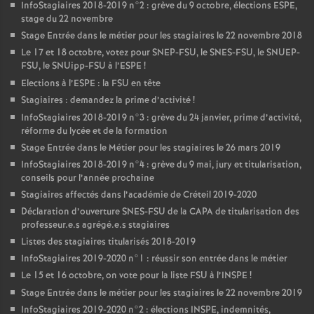
InfoStagiaires 2018-2019 n°2 : grève du 9 octobre, élections
ESPE
,
stage du 22 novembre
Stage Entrée dans le métier pour les stagiaires le 22 novembre 2018
Le 17 et 18 octobre, votez pour
SNEP
-
FSU
, le
SNES
-
FSU
, le
SNUEP
-
FSU
, le SNUipp-
FSU
à l’
ESPE
!
Elections à l’
ESPE
: la
FSU
en tête
Stagiaires : demandez la prime d’activité
!
InfoStagiaires 2018-2019 n°3 : grève du 24 janvier, prime d’activité,
réforme du lycée et de la formation
Stage Entrée dans le Métier pour les stagiaires le 26 mars 2019
InfoStagiaires 2018-2019 n°4 : grève du 9 mai, jury et titularisation,
conseils pour l’année prochaine
Stagiaires affectés dans l’académie de Créteil 2019-2020
Déclaration d’ouverture
SNES
-
FSU
de la
CAPA
de titularisation des
professeur.e.s agrégé.e.s stagiaires
Listes des stagiaires titularisés 2018-2019
InfoStagiaires 2019-2020 n°1 : réussir son entrée dans le métier
Le 15 et 16 octobre, on vote pour la liste
FSU
à l’
INSPE
!
Stage Entrée dans le métier pour les stagiaires le 22 novembre 2019
InfoStagiaires 2019-2020 n°2 : élections
INSPE
, indemnités,