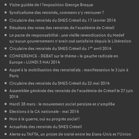
Visite guidée de l
?exposition George Braque
Syndicalisme des retraités, comment s’y retrouver
?
Circulaire des retraités du
SNES
Créteil du 17 janvier 2014
Résultats des votes des retraités de l’académie de Créteil
Le pacte de responsabilité : une vieille revendication du Medef
qu’aucun gouvernement n’avait osé satisfaire depuis la Libération
er
Circulaire des retraités du
SNES
Créteil du 1
avril 2014
CONFERENCE
-
DEBAT
sur le thème «
la gauche radicale en
Europe
»
LUNDI
5
MAI
2014
Appel à la mobilisation des retraité(e)s : manifestation le 3 juin à
Paris
Circulaire des retraités du
SNES
Créteil du 22 mai 2014
Assemblée générale des retraités de l’académie de Créteil le 27 juin
2014
Mardi 28 mars : le mouvement social persiste et s’amplifie
Elections à la
CA
nationale - mai 2014
Non à la guerre, oui au progrès social
!
Actualités des retraités du
SNES
Créteil
Alerte au
TAFTA
, un projet de traité entre les Etats-Unis et l’Union