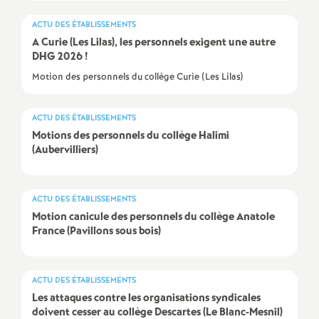
e
ACTU DES ÉTABLISSEMENTS
s
A Curie (Les Lilas), les personnels exigent une autre
DHG
2026
!
E
Motion des personnels du collège Curie (Les Lilas)
n
ACTU DES ÉTABLISSEMENTS
Motions des personnels du collège Halimi
s
(Aubervilliers)
e
ACTU DES ÉTABLISSEMENTS
i
Motion canicule des personnels du collège Anatole
France (Pavillons sous bois)
g
n
ACTU DES ÉTABLISSEMENTS
Les attaques contre les organisations syndicales
doivent cesser au collège Descartes (Le Blanc-Mesnil)