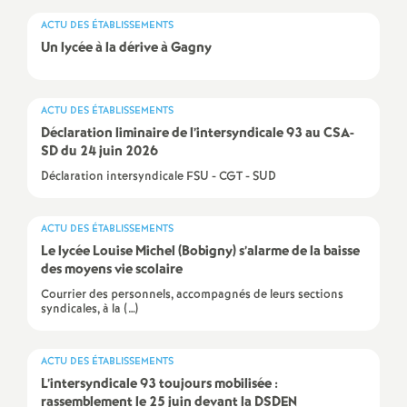
e
ACTU DES ÉTABLISSEMENTS
Un lycée à la dérive à Gagny
c
o
ACTU DES ÉTABLISSEMENTS
Déclaration liminaire de l’intersyndicale 93 au
CSA
-
n
SD
du 24 juin 2026
Déclaration intersyndicale FSU - CGT - SUD
d
ACTU DES ÉTABLISSEMENTS
d
Le lycée Louise Michel (Bobigny) s’alarme de la baisse
des moyens vie scolaire
e
Courrier des personnels, accompagnés de leurs sections
syndicales, à la (…)
g
ACTU DES ÉTABLISSEMENTS
r
L’intersyndicale 93 toujours mobilisée :
rassemblement le 25 juin devant la
DSDEN