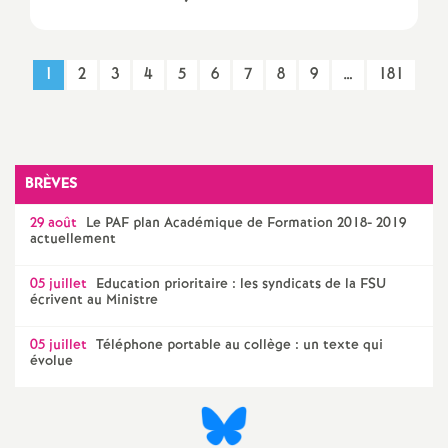
é
O
1
2
3
4
5
6
7
8
9
…
181
r
l
BRÈVES
29 août
Le
PAF
plan Académique de Formation 2018- 2019
é
actuellement
a
05 juillet
Education prioritaire : les syndicats de la
FSU
écrivent au Ministre
n
05 juillet
Téléphone portable au collège : un texte qui
évolue
s
T