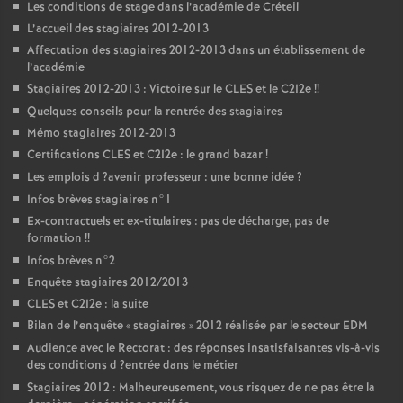
Les conditions de stage dans l’académie de Créteil
L’accueil des stagiaires 2012-2013
Affectation des stagiaires 2012-2013 dans un établissement de
l’académie
Stagiaires 2012-2013 : Victoire sur le
CLES
et le C2I2e
!!
Quelques conseils pour la rentrée des stagiaires
Mémo stagiaires 2012-2013
Certifications
CLES
et C2I2e : le grand bazar
!
Les emplois d
?avenir professeur : une bonne idée
?
Infos brèves stagiaires n°1
Ex-contractuels et ex-titulaires : pas de décharge, pas de
formation
!!
Infos brèves n°2
Enquête stagiaires 2012/2013
CLES
et C2I2e : la suite
Bilan de l’enquête «
stagiaires
» 2012 réalisée par le secteur
EDM
Audience avec le Rectorat : des réponses insatisfaisantes vis-à-vis
des conditions d
?entrée dans le métier
Stagiaires 2012 : Malheureusement, vous risquez de ne pas être la