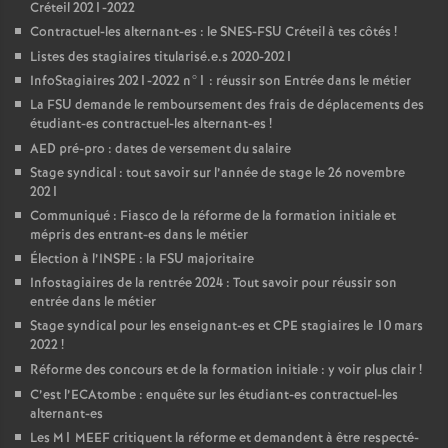
Créteil 2021-2022
Contractuel-les alternant-es : le
SNES
-
FSU
Créteil à tes côtés
!
Listes des stagiaires titularisé.e.s 2020-2021
InfoStagiaires 2021-2022 n°1 : réussir son Entrée dans le métier
La
FSU
demande le remboursement des frais de déplacements des
étudiant-es contractuel-les alternant-es
!
AED
pré-pro : dates de versement du salaire
Stage syndical : tout savoir sur l’année de stage le 26 novembre
2021
Communiqué : Fiasco de la réforme de la formation initiale et
mépris des entrant-es dans le métier
Élection à l’
INSPE
: la
FSU
majoritaire
Infostagiaires de la rentrée 2024 : Tout savoir pour réussir son
entrée dans le métier
Stage syndical pour les enseignant-es et
CPE
stagiaires le 10 mars
2022
!
Réforme des concours et de la formation initiale : y voir plus clair
!
C’est l’ECAtombe : enquête sur les étudiant-es contractuel-les
alternant-es
Les M1
MEEF
critiquent la réforme et demandent à être respecté-