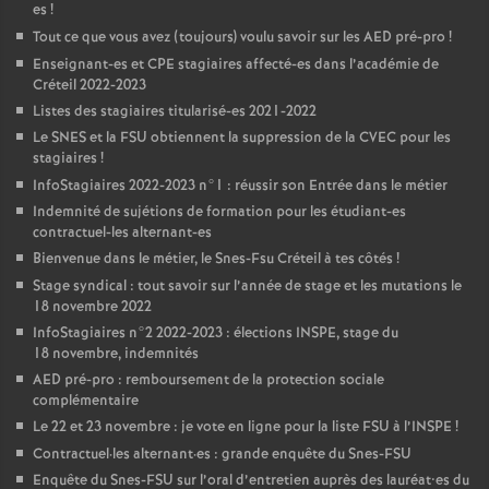
es
!
Tout ce que vous avez (toujours) voulu savoir sur les
AED
pré-pro
!
Enseignant-es et
CPE
stagiaires affecté-es dans l’académie de
Créteil 2022-2023
Listes des stagiaires titularisé-es 2021-2022
Le
SNES
et la
FSU
obtiennent la suppression de la
CVEC
pour les
stagiaires
!
InfoStagiaires 2022-2023 n°1 : réussir son Entrée dans le métier
Indemnité de sujétions de formation pour les étudiant-es
contractuel-les alternant-es
Bienvenue dans le métier, le Snes-Fsu Créteil à tes côtés
!
Stage syndical : tout savoir sur l’année de stage et les mutations le
18 novembre 2022
InfoStagiaires n°2 2022-2023 : élections
INSPE
, stage du
18 novembre, indemnités
AED
pré-pro : remboursement de la protection sociale
complémentaire
Le 22 et 23 novembre : je vote en ligne pour la liste
FSU
à l’
INSPE
!
Contractuel
·
les alternant
·
es : grande enquête du Snes-
FSU
Enquête du Snes-
FSU
sur l’oral d’entretien auprès des lauréat•es du