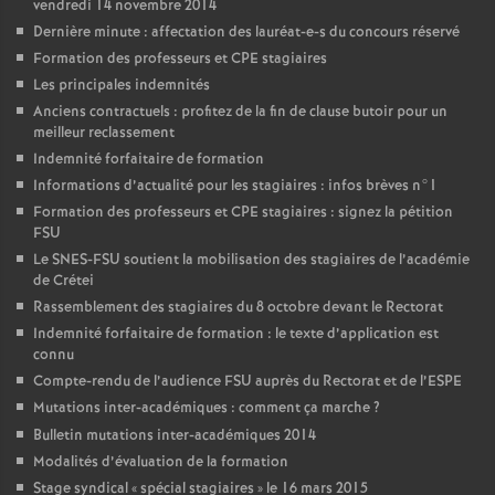
vendredi 14 novembre 2014
Dernière minute : affectation des lauréat-e-s du concours réservé
Formation des professeurs et
CPE
stagiaires
Les principales indemnités
Anciens contractuels : profitez de la fin de clause butoir pour un
meilleur reclassement
Indemnité forfaitaire de formation
Informations d’actualité pour les stagiaires : infos brèves n°1
Formation des professeurs et
CPE
stagiaires : signez la pétition
FSU
Le
SNES
-
FSU
soutient la mobilisation des stagiaires de l’académie
de Crétei
Rassemblement des stagiaires du 8 octobre devant le Rectorat
Indemnité forfaitaire de formation : le texte d’application est
connu
Compte-rendu de l’audience
FSU
auprès du Rectorat et de l’
ESPE
Mutations inter-académiques : comment ça marche
?
Bulletin mutations inter-académiques 2014
Modalités d’évaluation de la formation
Stage syndical «
spécial stagiaires
» le 16 mars 2015