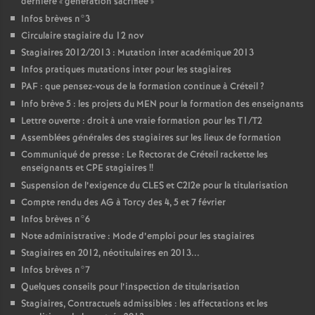
dernière «
génération sacrifiée
»
Infos brèves n°3
Circulaire stagiaire du 12 nov
Stagiaires 2012/2013 : Mutation inter académique 2013
Infos pratiques mutations inter pour les stagiaires
PAF
: que pensez-vous de la formation continue à Créteil
?
Info brève 5 : les projets du
MEN
pour la formation des enseignants
Lettre ouverte : droit à une vraie formation pour les T1/T2
Assemblées générales des stagiaires sur les lieux de formation
Communiqué de presse : Le Rectorat de Créteil rackette les
enseignants et
CPE
stagiaires
!!
Suspension de l’exigence du
CLES
et C2I2e pour la titularisation
Compte rendu des
AG
à Torcy des 4, 5 et 7 février
Infos brèves n°6
Note administrative : Mode d’emploi pour les stagiaires
Stagiaires en 2012, néotitulaires en 2013...
Infos brèves n°7
Quelques conseils pour l’inspection de titularisation
Stagiaires, Contractuels admissibles : les affectations et les