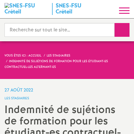
SNES
-
FSU
S
Créteil
y
Reche
n
d
VOUS ÊTES ICI :
ACCUEIL
LES STAGIAIRES
INDEMNITÉ DE SUJÉTIONS DE FORMATION POUR LES ÉTUDIANT-ES
i
CONTRACTUEL-LES ALTERNANT-ES
c
27 AOÛT 2022
a
LES STAGIAIRES
Indemnité de sujétions
t
de formation pour les
N
étudiant-es contractuel-