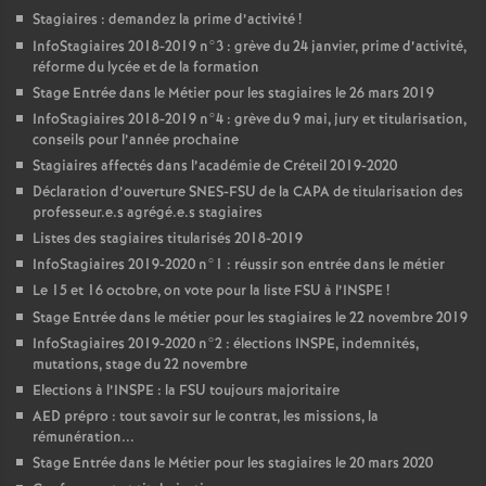
Stagiaires : demandez la prime d’activité
!
InfoStagiaires 2018-2019 n°3 : grève du 24 janvier, prime d’activité,
réforme du lycée et de la formation
Stage Entrée dans le Métier pour les stagiaires le 26 mars 2019
InfoStagiaires 2018-2019 n°4 : grève du 9 mai, jury et titularisation,
conseils pour l’année prochaine
Stagiaires affectés dans l’académie de Créteil 2019-2020
Déclaration d’ouverture
SNES
-
FSU
de la
CAPA
de titularisation des
professeur.e.s agrégé.e.s stagiaires
Listes des stagiaires titularisés 2018-2019
InfoStagiaires 2019-2020 n°1 : réussir son entrée dans le métier
Le 15 et 16 octobre, on vote pour la liste
FSU
à l’
INSPE
!
Stage Entrée dans le métier pour les stagiaires le 22 novembre 2019
InfoStagiaires 2019-2020 n°2 : élections
INSPE
, indemnités,
mutations, stage du 22 novembre
Elections à l’
INSPE
: la
FSU
toujours majoritaire
AED
prépro : tout savoir sur le contrat, les missions, la
rémunération...
Stage Entrée dans le Métier pour les stagiaires le 20 mars 2020