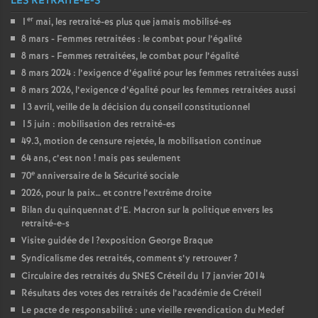
LES RETRAITÉ-E-S
er
1
mai, les retraité-es plus que jamais mobilisé-es
8 mars - Femmes retraitées : le combat pour l’égalité
8 mars - Femmes retraitées, le combat pour l’égalité
8 mars 2024 : l’exigence d’égalité pour les femmes retraitées aussi
8 mars 2026, l’exigence d’égalité pour les femmes retraitées aussi
13 avril, veille de la décision du conseil constitutionnel
15 juin : mobilisation des retraité-es
49.3, motion de censure rejetée, la mobilisation continue
64 ans, c’est non
! mais pas seulement
e
70
anniversaire de la Sécurité sociale
2026, pour la paix… et contre l’extrême droite
Bilan du quinquennat d’E. Macron sur la politique envers les
retraité-e-s
Visite guidée de l
?exposition George Braque
Syndicalisme des retraités, comment s’y retrouver
?
Circulaire des retraités du
SNES
Créteil du 17 janvier 2014
Résultats des votes des retraités de l’académie de Créteil
Le pacte de responsabilité : une vieille revendication du Medef