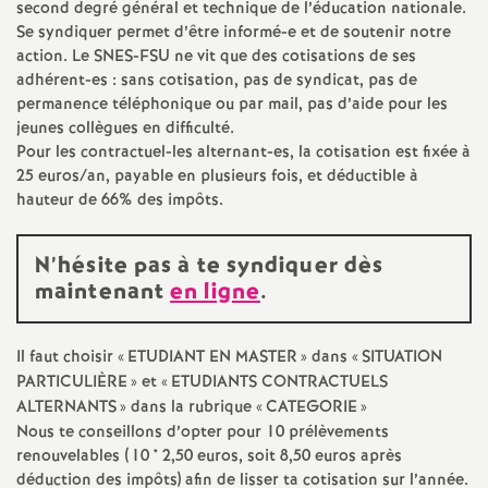
second degré général et technique de l’éducation nationale.
e
Se syndiquer permet d’être informé-e et de soutenir notre
action. Le
SNES
-
FSU
ne vit que des cotisations de ses
c
adhérent-es : sans cotisation, pas de syndicat, pas de
permanence téléphonique ou par mail, pas d’aide pour les
o
jeunes collègues en difficulté.
Pour les contractuel-les alternant-es, la cotisation est fixée à
25 euros/an, payable en plusieurs fois, et déductible à
n
hauteur de 66% des impôts.
d
N’hésite pas à te syndiquer dès
maintenant
en ligne
.
d
e
Il faut choisir «
ETUDIANT
EN
MASTER
» dans «
SITUATION
PARTICULI
È
RE
» et «
ETUDIANTS
CONTRACTUELS
g
ALTERNANTS
» dans la rubrique «
CATEGORIE
»
Nous te conseillons d’opter pour 10 prélèvements
renouvelables (10 * 2,50 euros, soit 8,50 euros après
r
déduction des impôts) afin de lisser ta cotisation sur l’année.