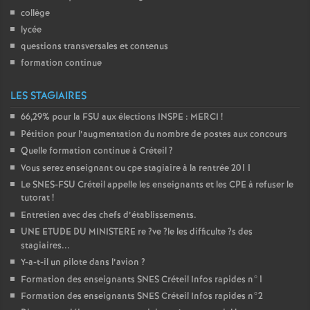
collège
lycée
questions transversales et contenus
formation continue
LES STAGIAIRES
66,29% pour la
FSU
aux élections
INSPE
:
MERCI
!
Pétition pour l’augmentation du nombre de postes aux concours
Quelle formation continue à Créteil
?
Vous serez enseignant ou cpe stagiaire à la rentrée 2011
Le
SNES
-
FSU
Créteil appelle les enseignants et les
CPE
à refuser le
tutorat
!
Entretien avec des chefs d’établissements.
UNE
ETUDE
DU
MINISTERE
re
?ve
?le les difficulte
?s des
stagiaires...
Y-a-t-il un pilote dans l’avion
?
Formation des enseignants
SNES
Créteil Infos rapides n°1
Formation des enseignants
SNES
Créteil Infos rapides n°2