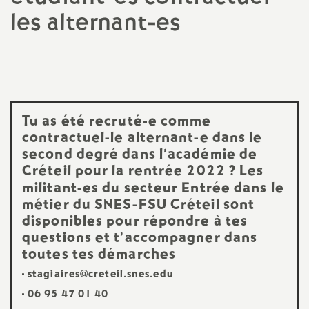
les alternant-es
a
t
i
Tu as été recruté-e comme
o
contractuel-le alternant-e dans le
second degré dans l’académie de
n
Créteil pour la rentrée 2022
?
Les
militant-es du secteur Entrée dans le
a
métier du
SNES
-
FSU
Créteil sont
disponibles pour répondre à tes
l
questions et t’accompagner dans
toutes tes démarches
d
stagiaires@creteil.snes.edu
06 95 47 01 40