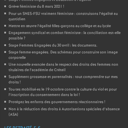
Grève féministe du 8 mars 2021
!
Pour un
SNES
-
FSU
vraiment féministe : construisons l’égalité au
quotidien
Mettre en œuvre l’égalité filles-garçons au collège et au lycée
Engagement syndical et combat féministe : la conciliation est-elle
possible
?
Stage Femmes Engagées du 30 avril : les documents.
Stage femme engagées. Des schémas pour construire son image
corporelle
Une nouvelle avancée dans le respect des droits des femmes non
titulaires de l’académie de Créteil
Supplément grossesse et parentalités : tout comprendre sur mes
droits
!
Tou
·
tes mobilisé
·
es le 19 octobre contre la culture du viol et pour
l’inscription du consentement dans la loi
!
Protégez les enfants des gouvernements réactionnaires
!
Non à la réduction des droits à Autorisations spéciales d’absence
(
ASA
)