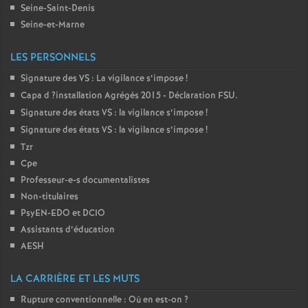
Seine-Saint-Denis
Seine-et-Marne
LES PERSONNELS
Signature des
VS
: La vigilance s’impose
!
Capa d
?installation Agrégés 2015 - Déclaration
FSU
.
Signature des états
VS
: la vigilance s’impose
!
Signature des états
VS
: la vigilance s’impose
!
Tzr
Cpe
Professeur-e-s documentalistes
Non-titulaires
PsyEN-
EDO
et
DCIO
Assistants d’éducation
AESH
LA CARRIÈRE ET LES MUTS
Rupture conventionnelle : Où en est-on
?