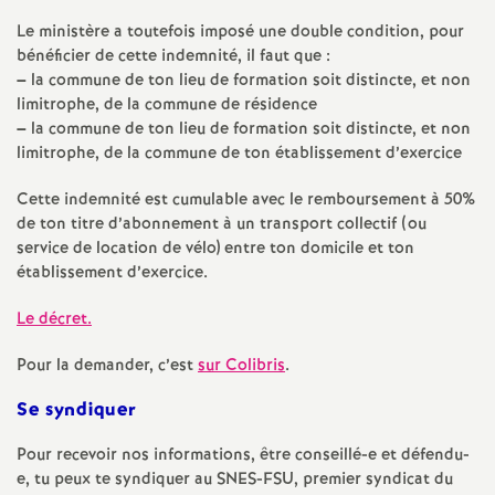
e
Le ministère a toutefois imposé une double condition, pour
bénéficier de cette indemnité, il faut que :
m
–
la commune de ton lieu de formation soit distincte, et non
limitrophe, de la commune de résidence
e
–
la commune de ton lieu de formation soit distincte, et non
limitrophe, de la commune de ton établissement d’exercice
n
Cette indemnité est cumulable avec le remboursement à 50%
de ton titre d’abonnement à un transport collectif (ou
t
service de location de vélo) entre ton domicile et ton
établissement d’exercice.
s
Le décret.
d
Pour la demander, c’est
sur Colibris
.
e
Se syndiquer
S
Pour recevoir nos informations, être conseillé-e et défendu-
e, tu peux te syndiquer au
SNES
-
FSU
, premier syndicat du