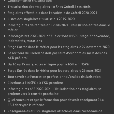
Confinement et titularisation
Titularisation des stagiaires : le Snes Créteil à tes côtés
Stagiaires affecté-e-s dans l’académie de Créteil 2020-2021
Listes des stagiaires titularisé.e.s 2019-2020
Infostagiaires de rentrée n°1 2020-2021 : réussir son entrée dans le
métier
InfoStagiaires 2020-2021 n°2 : élections
INSPE
, stage 27 novembre,
indemnités, mutations
Stage Entrée dans le métier pour les stagiaires le 27 novembre 2020
Le rectorat de Créteil ne doit pas faire d’économies sur le dos des
AED
pré-pro
!
Du 16 au 19 mars, votez en ligne pour la
FSU
à l’
INSPE
!
Stage Entrée dans le Métier pour les stagiaires le 26 mars 2021
Tout savoir sur l’entretien professionnel/oral de titularisation
Elections à l’
INSPE
: la
FSU
première
Infostagiaires n°3 2020-2021 : Titularisation des stagiaires, se
projeter vers la rentrée prochaine
Quel concours et quelle formation pour devenir enseignant
? La
FSU
décrypte la réforme
Enseignant-es et
CPE
stagiaires affecté-es dans l’académie de