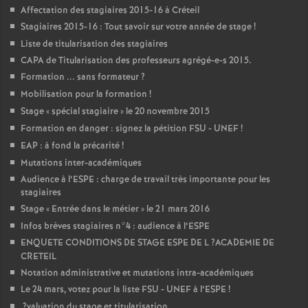
Affectation des stagiaires 2015-16 à Créteil
Stagiaires 2015-16 : Tout savoir sur votre année de stage
!
Liste de titularisation des stagiaires
CAPA
de Titularisation des professeurs agrégé-e-s 2015.
Formation ... sans formateur
?
Mobilisation pour la formation
!
Stage «
spécial stagiaire
» le 20 novembre 2015
Formation en danger : signez la pétition
FSU
-
UNEF
!
EAP
: à fond la précarité
!
Mutations inter-académiques
Audience à l’
ESPE
: charge de travail très importante pour les
stagiaires
Stage «
Entrée dans le métier
» le 21 mars 2016
Infos brèves stagiaires n°4 : audience à l’
ESPE
ENQUETE
CONDITIONS
DE
STAGE
ESPE
DE
L
?
ACADEMIE
DE
CRETEIL
Notation administrative et mutations intra-académiques
Le 24 mars, votez pour la liste
FSU
-
UNEF
à l’
ESPE
!
?valuation du stage et titularisation