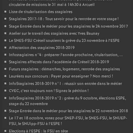
circulaire de missions le 31 mai à 14h30 à Arcueil
Liste de titularisation des stagiaires
Stagiaires 2017-18 : Tout savoir pour la rentrée et votre stage
!
Stage Entrée dans le métier pour les stagiaires le 24 novembre 2017
Atelier sur le travail des stagiaires avec Yves Baunay
Le
SNES
-
FSU
Créteil soutient la grève du 23 novembre à l’
ESPE
Affectation des stagiaires 2018-2019
Infostagiaires n°4 : préparer l’année prochaine, titularisation, ...
Stagiaires affectés dans l’académie de Créteil 2018-2019
Futurs stagiaires : démarches, logement, rentrée des stagiaires
Lauréats aux concours : Payer pour enseigner
? Non merci
!
InfoStagiaires 2018-2019 n°1 : réussir son entrée dans le métier
CVEC
, c’est toujours non
! Signez la pétition
!
InfoStagiaires 2018-2019 n°2 : grève du 9 octobre, élections
ESPE
,
stage du 22 novembre
Stage Entrée dans le métier pour les stagiaires le 22 novembre 2018
Le 17 et 18 octobre, votez pour
SNEP
-
FSU
, le
SNES
-
FSU
, le
SNUEP
-
FSU
, le SNUipp-
FSU
à l’
ESPE
!
Elections à l’
ESPE
: la
FSU
en tête