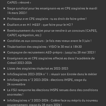
CAPES
«
rénové
»
Stage syndical pour les enseignant-es et
CPE
stagiaires le mardi
14 mars 2023
!
Professeur.e et
CPE
stagiaire : tu as droit de faire grève
!
Étudiant.e en M1
MEEF
: que faire pour le M2
?
Remboursement du trajet pour se rendre à un concours (
CAPES
,
CAPET
, agrégation, etc.)
Candidat.es aux concours : je fais mes voeux avant le 5 juin
!
Titularisation des stagiaires :
VISIO
le 30 mai à 18h30
Campagne de recrutement
AED
-prépro : jusqu’au 28 mai 2023
!
Enseignant.es et
CPE
stagiaires affecté.es dans l’académie de
Créteil 2023-2024
Listes des stagiaires titularisé.es 2022-2023
InfoStagiaires 2023-2024 n°1 : réussir son Entrée dans le métier
InfoStagiaires n°2 2023-2024 : élections
INSPE
, stage du
24 novembre
La
FSU
remporte les élections
INSPE
tenues dans des conditions
anormales
!
InfoStagiaires n°3 2023-2024 : Colère face au mépris du nouveau
gouvernement, stage du 28 mars 2024
!