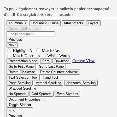
é
Tu peux également renvoyer le bulletin papier accompagné
d’un
RIB
à stagiaires@creteil.snes.edu :
O
r
l
é
a
n
s
T