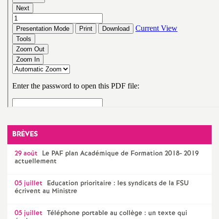
o
u
r
s
BRÈVES
29 août
Le
PAF
plan Académique de Formation 2018- 2019
actuellement
05 juillet
Education prioritaire : les syndicats de la
FSU
écrivent au Ministre
05 juillet
Téléphone portable au collège : un texte qui