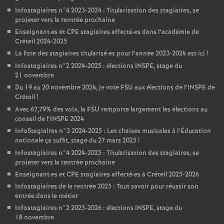
Infostagiaires n°4 2023-2024 : Titularisation des stagiaires, se
projeter vers la rentrée prochaine
Enseignant
·
es et
CPE
stagiaires affecté
·
es dans l’académie de
Créteil 2024-2025
La liste des stagiaires titularisé
·
es pour l’année 2023-2024 est ici
!
Infostagiaires n°2 2024-2025 : élections
INSPE
, stage du
21 novembre
Du 19 au 20 novembre 2024, je vote
FSU
aux élections de l’
INSPE
de
Créteil
!
Avec 67,79% des voix, la
FSU
remporte largement les élections au
conseil de l’
INSPE
2024
InfoStagiaires n°3 2024-2025 : Les chaises musicales à l’Éducation
nationale ça suffit, stage du 27 mars 2025
!
Infostagiaires n°4 2024-2025 : Titularisation des stagiaires, se
projeter vers la rentrée prochaine
Enseignant
·
es et
CPE
stagiaires affecté
·
es à Créteil 2025-2026
Infostagiaires de la rentrée 2025 : Tout savoir pour réussir son
entrée dans le métier
Infostagiaires n°2 2025-2026 : élections
INSPE
, stage du
18 novembre