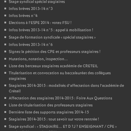
Stage syndical spécial stagiaires
Infos brèves 2013-14 n°3
Infos brèves n°4
Elections à l’
ESPE
2014 : votez
FSU
!
Infos brèves 2013-14 n°5 : appel à mobilisation
!
Stage de formation syndicale «
spécial stagiaires
»
Infos brèves 2013-14 n°6
Signez la pétition des
CPE
et professeurs stagiaires
!
Mutations, notation, inspection...
Liste des berceaux stagiaires académie de
CRETEIL
Titularisation et convocation au baccalauréat des collègues
stagiaires
Stagiaires 2014-2015 : modalités d’affectation dans l’académie de
Créteil
Affectation des stagiaires 2014-2015 : Foire Aux Questions
Liste de titularisation des professeurs stagiaires
Dernière liste des supports stagiaires 2014-15
Stagiaires 2014-2015 : tout savoir sur votre rentrée
!
Stage syndical : «
STAGIAIRE
...
ET
D
?J
?
ENSEIGNANT
/
CPE
»