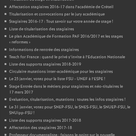
Affectation stagiaires 2016-17 dans l’académie de Créteil
Titularisation et convocations par le jury académique
Stagiaires 2016-17 : Tout savoir sur votre année de stage
!
Liste de titularisation des stagiaires
Le plan Académique de Formation
PAF
2016/2017 et les stages
«
reformes
»
Informations de rentrée des stagiaires
Teach for France : quand le privé s’invite à l’Education Nationale
Liste des supports stagiaires 2018-2019
Circulaire mutations inter-académique pour les stagiaires
Le 25 janvier, votez pour la liste
FSU
-
UNEF
à l’
ESPE
!
Stage Entrée dans le métiers pour stagiaires et néo-titulaires le
17 mars 2017
Evaluation, titularisation, mutations : toutes les infos stagiaires
!
Le 31 janvier, votez pour
SNEP
-
FSU
, le
SNES
-
FSU
, le
SNUEP
-
FSU
, le
SNUipp-
FSU
!
Liste des supports stagiaires 2017-2018
Affectation des stagiaires 2017-18
Professeur documentaliste : faisons le point sur la nouvelle