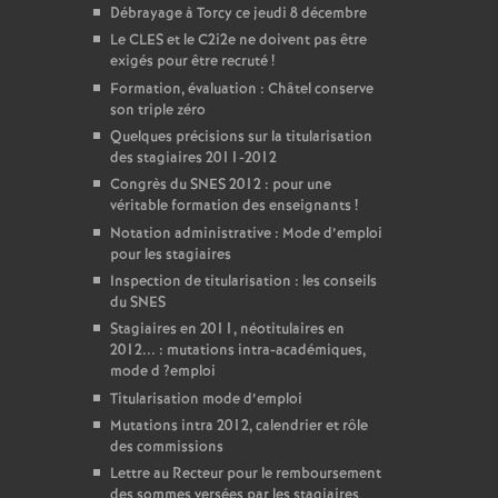
Débrayage à Torcy ce jeudi 8 décembre
Le
CLES
et le C2i2e ne doivent pas être
exigés pour être recruté
!
Formation, évaluation : Châtel conserve
son triple zéro
Quelques précisions sur la titularisation
des stagiaires 2011-2012
Congrès du
SNES
2012 : pour une
véritable formation des enseignants
!
Notation administrative : Mode d’emploi
pour les stagiaires
Inspection de titularisation : les conseils
du
SNES
Stagiaires en 2011, néotitulaires en
2012... : mutations intra-académiques,
mode d
?emploi
Titularisation mode d’emploi
Mutations intra 2012, calendrier et rôle
des commissions
Lettre au Recteur pour le remboursement
des sommes versées par les stagiaires