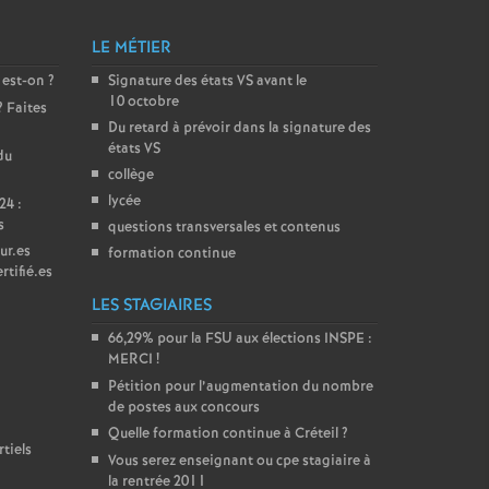
LE MÉTIER
 est-on
?
Signature des états
VS
avant le
10 octobre
? Faites
Du retard à prévoir dans la signature des
états
VS
du
collège
lycée
24 :
s
questions transversales et contenus
ur.es
formation continue
rtifié.es
LES STAGIAIRES
66,29% pour la
FSU
aux élections
INSPE
:
MERCI
!
Pétition pour l’augmentation du nombre
de postes aux concours
Quelle formation continue à Créteil
?
tiels
Vous serez enseignant ou cpe stagiaire à
la rentrée 2011