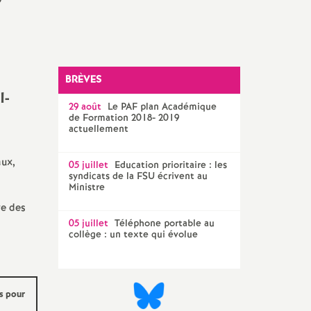
Technique Académique
outils pour les militant-e-s
Groupe
LGBTQIA
+
BRÈVES
l-
élections professionnelles
29 août
Le
PAF
plan Académique
de Formation 2018- 2019
actuellement
aux,
05 juillet
Education prioritaire : les
syndicats de la
FSU
écrivent au
Ministre
re des
05 juillet
Téléphone portable au
collège : un texte qui évolue
es pour