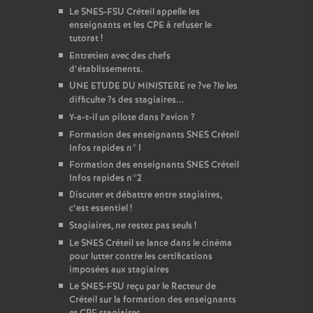
Le
SNES
-
FSU
Créteil appelle les
enseignants et les
CPE
à refuser le
tutorat
!
Entretien avec des chefs
d’établissements.
UNE
ETUDE
DU
MINISTERE
re
?ve
?le les
difficulte
?s des stagiaires...
Y-a-t-il un pilote dans l’avion
?
Formation des enseignants
SNES
Créteil
Infos rapides n°1
Formation des enseignants
SNES
Créteil
Infos rapides n°2
Discuter et débattre entre stagiaires,
c’est essentiel
!
Stagiaires, ne restez pas seuls
!
Le
SNES
Créteil se lance dans le cinéma
pour lutter contre les certifications
imposées aux stagiaires
Le
SNES
-
FSU
reçu par le Recteur de
Créteil sur la formation des enseignants