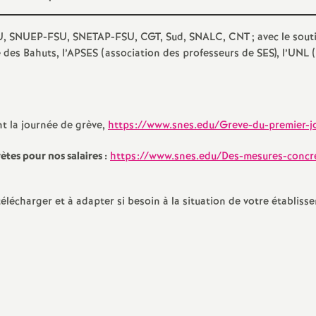
e
U
,
SNUEP
-
FSU
,
SNETAP
-
FSU
,
CGT
, Sud,
SNALC
,
CNT
; avec le sout
 des Bahuts, l’
APSES
(association des professeurs de
SES
), l’
UNL
(
E
n
 la journée de grève,
https://www.snes.edu/Greve-du-premier-j
tes pour nos salaires :
https://www.snes.edu/Des-mesures-concr
e
télécharger et à adapter si besoin à la situation de votre établiss
g
n