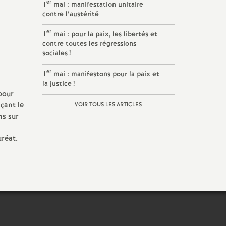
er
1
mai : manifestation unitaire
contre l’austérité
er
1
mai : pour la paix, les libertés et
contre toutes les régressions
sociales
!
er
1
mai : manifestons pour la paix et
la justice
!
pour
açant le
VOIR TOUS LES ARTICLES
ns sur
uréat.