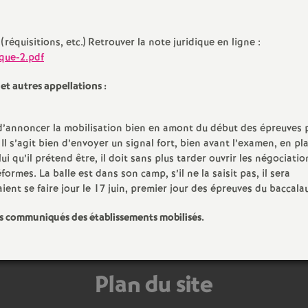
e
(réquisitions, etc.) Retrouver la note juridique en ligne :
m
que-2.pdf
e
 et autres appellations :
n
oix d’annoncer la mobilisation bien en amont du début des épreuves 
Il s’agit bien d’envoyer un signal fort, bien avant l’examen, en pl
lui qu’il prétend être, il doit sans plus tarder ouvrir les négociatio
formes. La balle est dans son camp, s’il ne la saisit pas, il sera
ent se faire jour le 17 juin, premier jour des épreuves du baccala
es communiqués des établissements mobilisés.
d
e
Plan du site
S