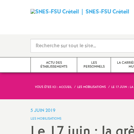
SNES
-
FSU
Créteil
ACTU DES
LES
LA CARRIÈ
ÉTABLISSEMENTS
PERSONNELS
MU
i
VOUS ÊTES ICI :
ACCUEIL
LES MOBILISATIONS
LE 17 JUIN : 
Val-de-Marne
Tzr
mutations inter
Seine-Saint-Denis
Cpe
mutations intra
5 JUIN 2019
t
LES MOBILISATIONS
Seine-et-Marne
Professeur-e-s
obligations de 
Le 17 juin : la g
documentalistes