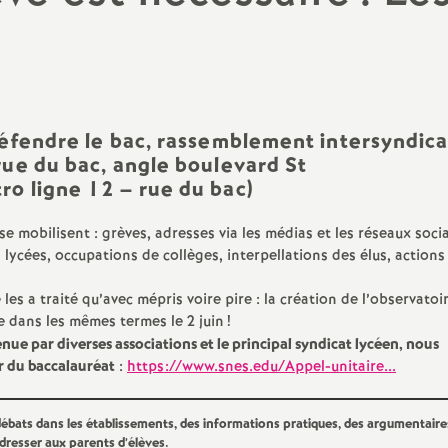
N
évaluation
formation continue
a
inue
bilités, temps
défendre le bac, rassemblement intersyndica
rue du bac, angle boulevard St
tro ligne 12 – rue du bac)
o
se mobilisent : grèves, adresses via les médias et les réseaux soci
n
 lycées, occupations de collèges, interpellations des élus, actions
t retraite
les a traité qu’avec mépris voire pire : la création de l’observatoi
a
lée dans les mêmes termes le 2 juin
!
nue par diverses associations et le principal syndicat lycéen, nous
ur du baccalauréat
:
https://www.snes.edu/Appel-unitaire...
d
 débats dans les établissements, des informations pratiques, des argumentair
adresser aux parents d’élèves.