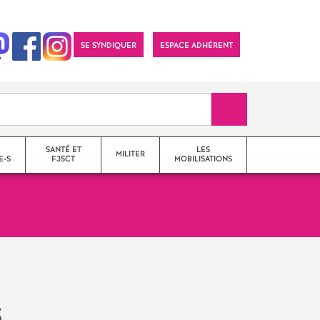
SE SYNDIQUER
ESPACE ADHÉRENT
Recherche sur le 
SANTÉ ET
LES
MILITER
E-S
F3SCT
MOBILISATIONS
formations syndicales
le snes-fsu et son
fonctionnement
s
Vos élu-e-s en Comité