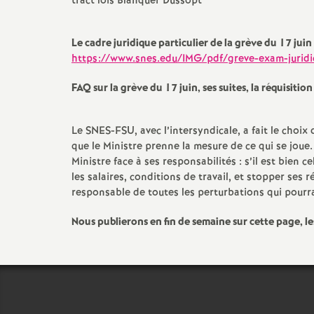
tract lois Blanquer Dussopt
Le cadre juridique particulier de la grève du 17 juin
https://www.snes.edu/IMG/pdf/greve-exam-juridi
FAQ
sur la grève du 17 juin, ses suites, la réquisition
Le
SNES
-
FSU
, avec l’intersyndicale, a fait le ch
que le Ministre prenne la mesure de ce qui se joue. 
t
Ministre face à ses responsabilités : s’il est bien ce
les salaires, conditions de travail, et stopper ses ré
responsable de toutes les perturbations qui pourrai
s
Nous publierons en fin de semaine sur cette page, l