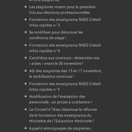
et
CPE
stagiaires
Les stagiaires votent pour la première
fois aux élections professionnelles
Formation des enseignants
SNES
Créteil
Infos rapides n°3
Se mobiliser pour dénoncer les
conditions de stage
!
Formation des enseignants
SNES
Créteil
Infos rapides n°4
Candidats aux concours : demandez vos
«
aides
» avant le 30 novembre
!
AG
des stagiaires des 15 et 17 novembre,
la mobilisation continue
!
Formation des enseignants
SNES
Créteil
Infos rapides n°5
Modification de l’évaluation des
personnels : un projet à combattre
!
Le Conseil d
?Etat désavoue la réforme
de la formation des enseignants du
Ministère de l
?Education Nationale
!
Appel à témoignages de stagiaires :