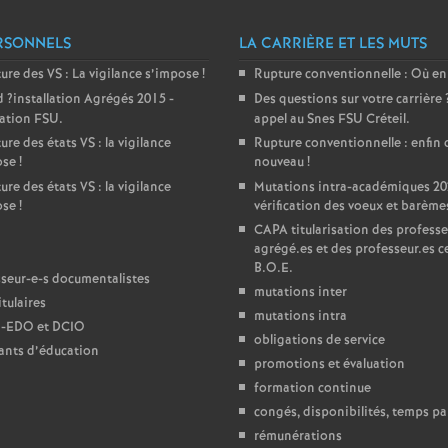
e
RSONNELS
LA CARRIÈRE ET LES MUTS
ture des
VS
: La vigilance s’impose
!
Rupture conventionnelle : Où en
c
d
?installation Agrégés 2015 -
Des questions sur votre carrière
ration
FSU
.
appel au Snes
FSU
Créteil.
o
ure des états
VS
: la vigilance
Rupture conventionnelle : enfin 
ose
!
nouveau
!
n
ure des états
VS
: la vigilance
Mutations intra-académiques 20
ose
!
vérification des voeux et barème
CAPA
titularisation des professe
d
agrégé.es et des professeur.es ce
B.O.E.
seur-e-s documentalistes
d
mutations inter
tulaires
mutations intra
-
EDO
et
DCIO
e
obligations de service
ants d’éducation
promotions et évaluation
g
formation continue
congés, disponibilités, temps par
rémunérations