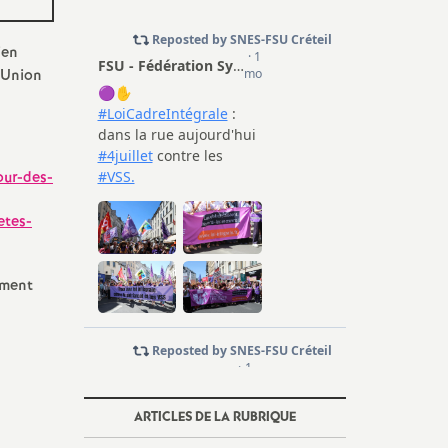
ien
Union
our-des-
etes-
ement
ARTICLES DE LA RUBRIQUE