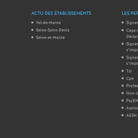
ACTU DES ÉTABLISSEMENTS
LES PE
Val-de-Marne
Signa
Seine-Saint-Denis
Capa 
Décla
Seine-et-Marne
Signat
s’imp
Signat
s’imp
Tzr
Cpe
Profes
Non-ti
PsyEN
Assist
AESH