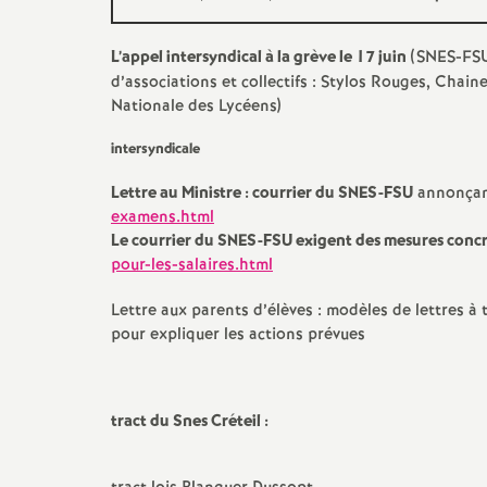
L’appel intersyndical à la grève le 17 juin
(
SNES
-
FS
s
d’associations et collectifs : Stylos Rouges, Chaine
Nationale des Lycéens)
intersyndicale
Lettre au Ministre : courrier du
SNES
-
FSU
annonçant
examens.html
s
Le courrier du
SNES
-
FSU
exigent des mesures concrè
pour-les-salaires.html
Lettre aux parents d’élèves : modèles de lettres à 
pour expliquer les actions prévues
i
tract du Snes Créteil :