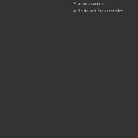
action sociale
fin de carrière et retraite
é
O
é
a
n