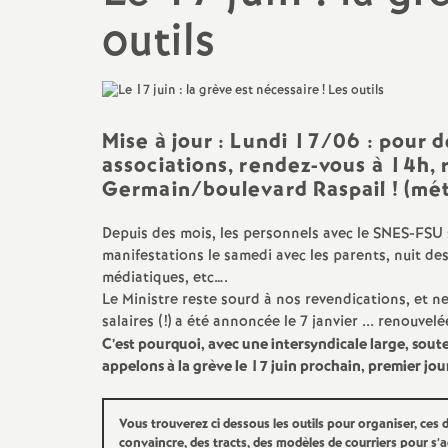
promotions et 
outils
Non-titulaires
formation cont
PsyEN-
EDO
et
DCIO
t
congés, disponi
Assistants d’éducation
partiels
Mise à jour : Lundi 17/06 : pour 
i
associations, rendez-vous à 14h, 
AESH
rémunérations
Germain/boulevard Raspail
! (mé
action sociale
Depuis des mois, les personnels avec le
SNES
-
FSU
manifestations le samedi avec les parents, nuit des
médiatiques, etc….
fin de carrière e
Le Ministre reste sourd à nos revendications, et ne 
salaires (!) a été annoncée le 7 janvier ... renouve
C’est pourquoi, avec une intersyndicale large, soute
l
appelons à la grève le 17 juin prochain, premier jo
Vous trouverez ci dessous les outils pour organiser, ces
convaincre, des tracts, des modèles de courriers pour s’