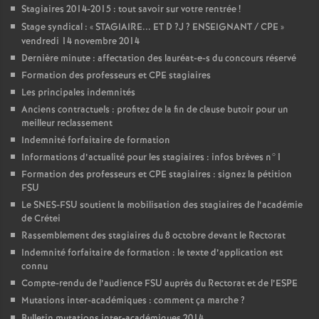
Stagiaires 2014-2015 : tout savoir sur votre rentrée
!
Stage syndical : «
STAGIAIRE
...
ET
D
?J
?
ENSEIGNANT
/
CPE
»
vendredi 14 novembre 2014
Dernière minute : affectation des lauréat-e-s du concours réservé
Formation des professeurs et
CPE
stagiaires
Les principales indemnités
Anciens contractuels : profitez de la fin de clause butoir pour un
meilleur reclassement
Indemnité forfaitaire de formation
Informations d’actualité pour les stagiaires : infos brèves n°1
Formation des professeurs et
CPE
stagiaires : signez la pétition
FSU
Le
SNES
-
FSU
soutient la mobilisation des stagiaires de l’académie
de Crétei
Rassemblement des stagiaires du 8 octobre devant le Rectorat
Indemnité forfaitaire de formation : le texte d’application est
connu
Compte-rendu de l’audience
FSU
auprès du Rectorat et de l’
ESPE
Mutations inter-académiques : comment ça marche
?
Bulletin mutations inter-académiques 2014