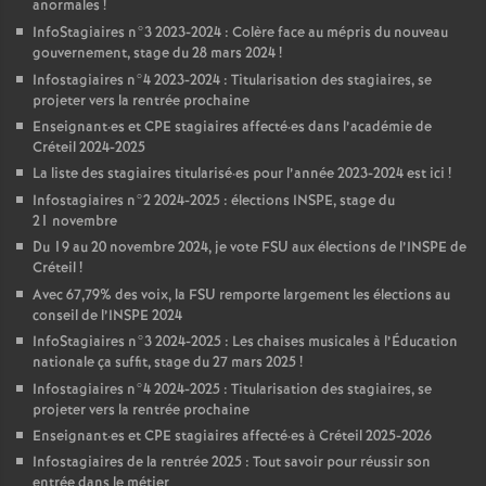
anormales
!
InfoStagiaires n°3 2023-2024 : Colère face au mépris du nouveau
gouvernement, stage du 28 mars 2024
!
Infostagiaires n°4 2023-2024 : Titularisation des stagiaires, se
projeter vers la rentrée prochaine
Enseignant
·
es et
CPE
stagiaires affecté
·
es dans l’académie de
Créteil 2024-2025
La liste des stagiaires titularisé
·
es pour l’année 2023-2024 est ici
!
Infostagiaires n°2 2024-2025 : élections
INSPE
, stage du
21 novembre
Du 19 au 20 novembre 2024, je vote
FSU
aux élections de l’
INSPE
de
Créteil
!
Avec 67,79% des voix, la
FSU
remporte largement les élections au
conseil de l’
INSPE
2024
InfoStagiaires n°3 2024-2025 : Les chaises musicales à l’Éducation
nationale ça suffit, stage du 27 mars 2025
!
Infostagiaires n°4 2024-2025 : Titularisation des stagiaires, se
projeter vers la rentrée prochaine
Enseignant
·
es et
CPE
stagiaires affecté
·
es à Créteil 2025-2026
Infostagiaires de la rentrée 2025 : Tout savoir pour réussir son
entrée dans le métier