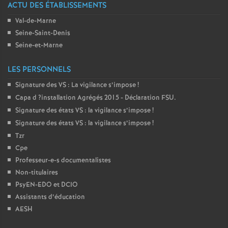
ACTU DES ÉTABLISSEMENTS
é
Val-de-Marne
Seine-Saint-Denis
O
Seine-et-Marne
r
LES PERSONNELS
Signature des
VS
: La vigilance s’impose
!
l
Capa d
?installation Agrégés 2015 - Déclaration
FSU
.
Signature des états
VS
: la vigilance s’impose
!
é
Signature des états
VS
: la vigilance s’impose
!
Tzr
a
Cpe
Professeur-e-s documentalistes
n
Non-titulaires
PsyEN-
EDO
et
DCIO
s
Assistants d’éducation
AESH
T