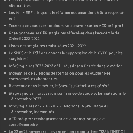
C’est l’ECAtombe : enquête sur les étudiant-es contractuel-les
alternant-es
Les M1
MEEF
critiquent la réforme et demandent à être respecté-
es
!
Tout ce que vous avez (toujours) voulu savoir sur les
AED
pré-pro
!
Enseignant-es et
CPE
stagiaires affecté-es dans l’académie de
Créteil 2022-2023
Listes des stagiaires titularisé-es 2021-2022
Le
SNES
et la
FSU
obtiennent la suppression de la
CVEC
pour les
stagiaires
!
InfoStagiaires 2022-2023 n°1 : réussir son Entrée dans le métier
Indemnité de sujétions de formation pour les étudiant-es
contractuel-les alternant-es
Bienvenue dans le métier, le Snes-Fsu Créteil à tes côtés
!
Stage syndical : tout savoir sur l’année de stage et les mutations le
18 novembre 2022
InfoStagiaires n°2 2022-2023 : élections
INSPE
, stage du
18 novembre, indemnités
AED
pré-pro : remboursement de la protection sociale
complémentaire
Le 22 et 23 novembre : je vote en ligne pour la liste
FSU
à l’
INSPE
!