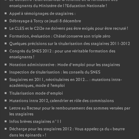
enseignants du Ministère de l
?Education Nationale
!
Appel à témoignages de stagiaires :
Débrayage à Torcy ce jeudi 8 décembre
Le
CLES
et le C2i2e ne doivent pas être exigés pour être recruté
!
Formation, évaluation : Châtel conserve son triple zéro
Quelques précisions sur la titularisation des stagiaires 2011-2012
Congrès du
SNES
2012 : pour une véritable formation des
enseignants
!
Notation administrative : Mode d’emploi pour les stagiaires
Inspection de titularisation : les conseils du
SNES
Stagiaires en 2011, néotitulaires en 2012... : mutations intra-
académiques, mode d
?emploi
Titularisation mode d’emploi
Mutations intra 2012, calendrier et rôle des commissions
Lettre au Recteur pour le remboursement des sommes versées par
les stagiaires
Infos brèves stagiaires n°11
Décharge pour les stagiaires 2012 : Vous appelez ça du «
beurre
dans les épinards
»
!