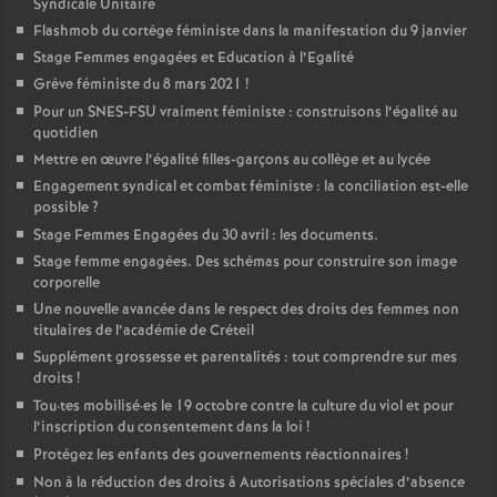
Syndicale Unitaire
Flashmob du cortège féministe dans la manifestation du 9 janvier
Stage Femmes engagées et Education à l’Egalité
Grève féministe du 8 mars 2021
!
Pour un
SNES
-
FSU
vraiment féministe : construisons l’égalité au
quotidien
Mettre en œuvre l’égalité filles-garçons au collège et au lycée
Engagement syndical et combat féministe : la conciliation est-elle
possible
?
Stage Femmes Engagées du 30 avril : les documents.
Stage femme engagées. Des schémas pour construire son image
corporelle
Une nouvelle avancée dans le respect des droits des femmes non
titulaires de l’académie de Créteil
Supplément grossesse et parentalités : tout comprendre sur mes
droits
!
Tou
·
tes mobilisé
·
es le 19 octobre contre la culture du viol et pour
l’inscription du consentement dans la loi
!
Protégez les enfants des gouvernements réactionnaires
!
Non à la réduction des droits à Autorisations spéciales d’absence