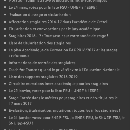
Notation administrative et mutations intra-académiques
Le 24 mars, votez pour la liste
FSU
-
UNEF
à l’
ESPE
!
?valuation du stage et titularisation
Affectation stagiaires 2016-17 dans l’académie de Créteil
Titularisation et convocations par le jury académique
Stagiaires 2016-17 : Tout savoir sur votre année de stage
!
Liste de titularisation des stagiaires
Le plan Académique de Formation
PAF
2016/2017 et les stages
«
reformes
»
Informations de rentrée des stagiaires
Teach for France : quand le privé s’invite à l’Education Nationale
Liste des supports stagiaires 2018-2019
Circulaire mutations inter-académique pour les stagiaires
Le 25 janvier, votez pour la liste
FSU
-
UNEF
à l’
ESPE
!
Stage Entrée dans le métiers pour stagiaires et néo-titulaires le
17 mars 2017
Evaluation, titularisation, mutations : toutes les infos stagiaires
!
Le 31 janvier, votez pour
SNEP
-
FSU
, le
SNES
-
FSU
, le
SNUEP
-
FSU
, le
SNUipp-
FSU
!