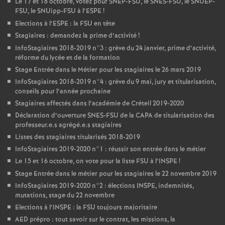
Le 17 et 18 octobre, votez pour
SNEP
-
FSU
, le
SNES
-
FSU
, le
SNUEP
-
FSU
, le SNUipp-
FSU
à l’
ESPE
!
Elections à l’
ESPE
: la
FSU
en tête
Stagiaires : demandez la prime d’activité
!
InfoStagiaires 2018-2019 n°3 : grève du 24 janvier, prime d’activité,
réforme du lycée et de la formation
Stage Entrée dans le Métier pour les stagiaires le 26 mars 2019
InfoStagiaires 2018-2019 n°4 : grève du 9 mai, jury et titularisation,
conseils pour l’année prochaine
Stagiaires affectés dans l’académie de Créteil 2019-2020
Déclaration d’ouverture
SNES
-
FSU
de la
CAPA
de titularisation des
professeur.e.s agrégé.e.s stagiaires
Listes des stagiaires titularisés 2018-2019
InfoStagiaires 2019-2020 n°1 : réussir son entrée dans le métier
Le 15 et 16 octobre, on vote pour la liste
FSU
à l’
INSPE
!
Stage Entrée dans le métier pour les stagiaires le 22 novembre 2019
InfoStagiaires 2019-2020 n°2 : élections
INSPE
, indemnités,
mutations, stage du 22 novembre
Elections à l’
INSPE
: la
FSU
toujours majoritaire
AED
prépro : tout savoir sur le contrat, les missions, la