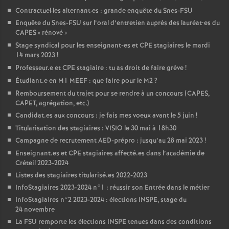
Contractuel
·
les alternant
·
es : grande enquête du Snes-
FSU
Enquête du Snes-
FSU
sur l’oral d’entretien auprès des lauréat•es du
CAPES
«
rénové
»
Stage syndical pour les enseignant-es et
CPE
stagiaires le mardi
14 mars 2023
!
Professeur.e et
CPE
stagiaire : tu as droit de faire grève
!
Étudiant.e en M1
MEEF
: que faire pour le M2
?
Remboursement du trajet pour se rendre à un concours (
CAPES
,
CAPET
, agrégation, etc.)
Candidat.es aux concours : je fais mes voeux avant le 5 juin
!
Titularisation des stagiaires :
VISIO
le 30 mai à 18h30
Campagne de recrutement
AED
-prépro : jusqu’au 28 mai 2023
!
Enseignant.es et
CPE
stagiaires affecté.es dans l’académie de
Créteil 2023-2024
Listes des stagiaires titularisé.es 2022-2023
InfoStagiaires 2023-2024 n°1 : réussir son Entrée dans le métier
InfoStagiaires n°2 2023-2024 : élections
INSPE
, stage du
24 novembre
La
FSU
remporte les élections
INSPE
tenues dans des conditions