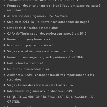
Titularisation : le
SNES
défend vos revendications
Formation des enseignant-e-s : Non à l’apprentissage, oui au pré-
recrutement
!
Affectation des stagiaires 2015-16 à Créteil
Stagiaires 2015-16 : Tout savoir sur votre année de stage
!
Liste de titularisation des stagiaires
CAPA
de Titularisation des professeurs agrégé-e-s 2015.
Formation ... sans formateur
?
Mobilisation pour la formation
!
Stage «
spécial stagiaire
» le 20 novembre 2015
Formation en danger : signez la pétition
FSU
-
UNEF
!
EAP
: à fond la précarité
!
Mutations inter-académiques
Audience à l’
ESPE
: charge de travail très importante pour les
stagiaires
Stage «
Entrée dans le métier
» le 21 mars 2016
Infos brèves stagiaires n°4 : audience à l’
ESPE
ENQUETE
CONDITIONS
DE
STAGE
ESPE
DE
L
?
ACADEMIE
DE
CRETEIL