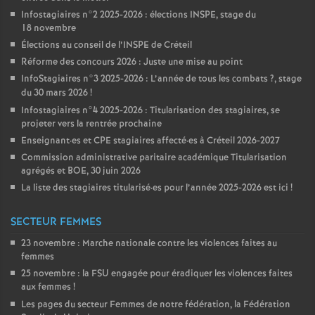
Infostagiaires n°2 2025-2026 : élections
INSPE
, stage du
18 novembre
Élections au conseil de l’
INSPE
de Créteil
Réforme des concours 2026 : Juste une mise au point
InfoStagiaires n°3 2025-2026 : L’année de tous les combats
?, stage
du 30 mars 2026
!
Infostagiaires n°4 2025-2026 : Titularisation des stagiaires, se
projeter vers la rentrée prochaine
Enseignant
·
es et
CPE
stagiaires affecté
·
es à Créteil 2026-2027
Commission administrative paritaire académique Titularisation
agrégés et
BOE
, 30 juin 2026
La liste des stagiaires titularisé
·
es pour l’année 2025-2026 est ici
!
SECTEUR FEMMES
23 novembre : Marche nationale contre les violences faites au
femmes
25 novembre : la
FSU
engagée pour éradiquer les violences faites
aux femmes
!
Les pages du secteur Femmes de notre fédération, la Fédération