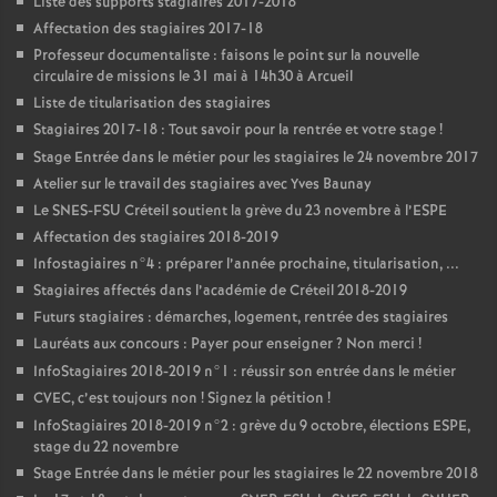
Liste des supports stagiaires 2017-2018
Affectation des stagiaires 2017-18
Professeur documentaliste : faisons le point sur la nouvelle
circulaire de missions le 31 mai à 14h30 à Arcueil
Liste de titularisation des stagiaires
Stagiaires 2017-18 : Tout savoir pour la rentrée et votre stage
!
Stage Entrée dans le métier pour les stagiaires le 24 novembre 2017
Atelier sur le travail des stagiaires avec Yves Baunay
Le
SNES
-
FSU
Créteil soutient la grève du 23 novembre à l’
ESPE
Affectation des stagiaires 2018-2019
Infostagiaires n°4 : préparer l’année prochaine, titularisation, ...
Stagiaires affectés dans l’académie de Créteil 2018-2019
Futurs stagiaires : démarches, logement, rentrée des stagiaires
Lauréats aux concours : Payer pour enseigner
? Non merci
!
InfoStagiaires 2018-2019 n°1 : réussir son entrée dans le métier
CVEC
, c’est toujours non
! Signez la pétition
!
InfoStagiaires 2018-2019 n°2 : grève du 9 octobre, élections
ESPE
,
stage du 22 novembre
Stage Entrée dans le métier pour les stagiaires le 22 novembre 2018