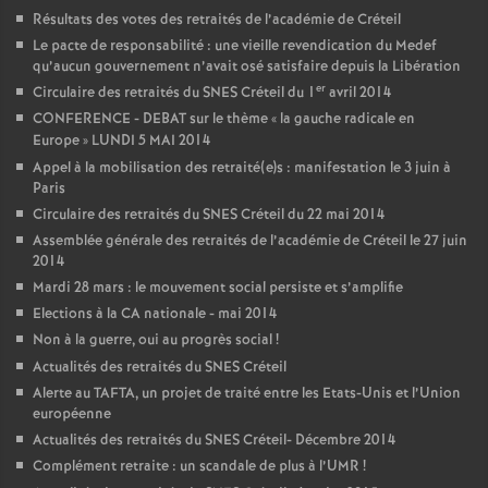
Résultats des votes des retraités de l’académie de Créteil
Le pacte de responsabilité : une vieille revendication du Medef
qu’aucun gouvernement n’avait osé satisfaire depuis la Libération
er
Circulaire des retraités du
SNES
Créteil du 1
avril 2014
CONFERENCE
-
DEBAT
sur le thème «
la gauche radicale en
Europe
»
LUNDI
5
MAI
2014
Appel à la mobilisation des retraité(e)s : manifestation le 3 juin à
Paris
Circulaire des retraités du
SNES
Créteil du 22 mai 2014
Assemblée générale des retraités de l’académie de Créteil le 27 juin
2014
Mardi 28 mars : le mouvement social persiste et s’amplifie
Elections à la
CA
nationale - mai 2014
Non à la guerre, oui au progrès social
!
Actualités des retraités du
SNES
Créteil
Alerte au
TAFTA
, un projet de traité entre les Etats-Unis et l’Union
européenne
Actualités des retraités du
SNES
Créteil- Décembre 2014
Complément retraite : un scandale de plus à l’
UMR
!