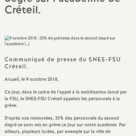
Créteil.
a
t
i
o
Communiqué de presse du
SNES
-
FSU
Créteil.
n
Arcueil, le 9 octobre 2018,
a
Ce jour, dans le cadre de l’appel à la mobilisation lancé par
la
FSU
, le
SNES
-
FSU
Créteil appelait les personnels à la
l
grève.
d
D’après nos remontées, 35% des personnels du second
degré se sont mis en grève ce jour sur notre académie. Par
ailleurs, plusieurs lycées, par exemple sur la ville de