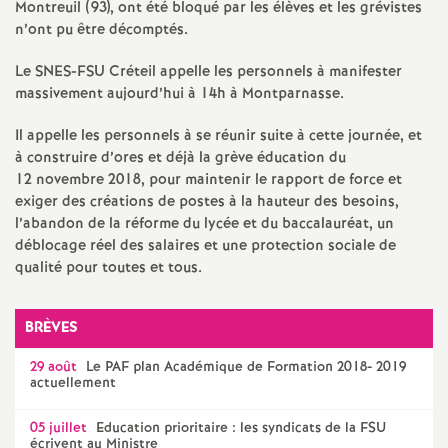
e
Montreuil (93), ont été bloqué par les élèves et les grévistes
n’ont pu être décomptés.
s
Le
SNES
-
FSU
Créteil appelle les personnels à manifester
E
massivement aujourd’hui à 14h à Montparnasse.
Il appelle les personnels à se réunir suite à cette journée, et
n
à construire d’ores et déjà la grève éducation du
12 novembre 2018, pour maintenir le rapport de force et
s
exiger des créations de postes à la hauteur des besoins,
l’abandon de la réforme du lycée et du baccalauréat, un
e
déblocage réel des salaires et une protection sociale de
qualité pour toutes et tous.
i
BRÈVES
g
29 août
Le
PAF
plan Académique de Formation 2018- 2019
actuellement
n
05 juillet
Education prioritaire : les syndicats de la
FSU
écrivent au Ministre