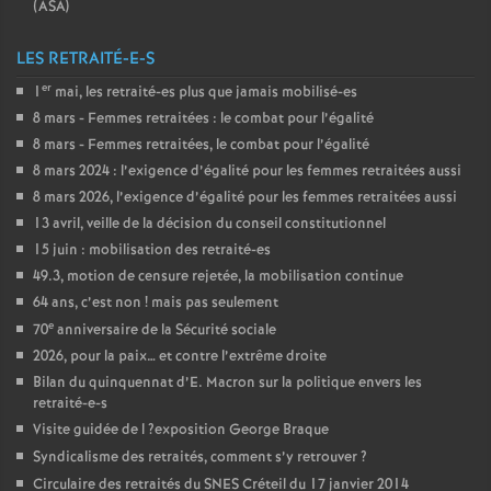
(
ASA
)
LES RETRAITÉ-E-S
er
1
mai, les retraité-es plus que jamais mobilisé-es
8 mars - Femmes retraitées : le combat pour l’égalité
8 mars - Femmes retraitées, le combat pour l’égalité
8 mars 2024 : l’exigence d’égalité pour les femmes retraitées aussi
8 mars 2026, l’exigence d’égalité pour les femmes retraitées aussi
13 avril, veille de la décision du conseil constitutionnel
15 juin : mobilisation des retraité-es
49.3, motion de censure rejetée, la mobilisation continue
64 ans, c’est non
! mais pas seulement
e
70
anniversaire de la Sécurité sociale
2026, pour la paix… et contre l’extrême droite
Bilan du quinquennat d’E. Macron sur la politique envers les
retraité-e-s
Visite guidée de l
?exposition George Braque
Syndicalisme des retraités, comment s’y retrouver
?
Circulaire des retraités du
SNES
Créteil du 17 janvier 2014