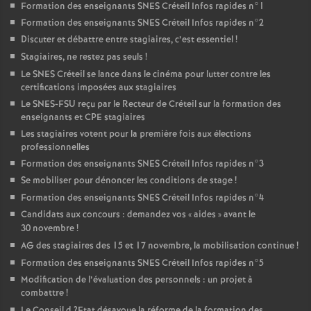
Formation des enseignants
SNES
Créteil Infos rapides n°1
Formation des enseignants
SNES
Créteil Infos rapides n°2
Discuter et débattre entre stagiaires, c’est essentiel
!
Stagiaires, ne restez pas seuls
!
Le
SNES
Créteil se lance dans le cinéma pour lutter contre les
certifications imposées aux stagiaires
Le
SNES
-
FSU
reçu par le Recteur de Créteil sur la formation des
enseignants et
CPE
stagiaires
Les stagiaires votent pour la première fois aux élections
professionnelles
Formation des enseignants
SNES
Créteil Infos rapides n°3
Se mobiliser pour dénoncer les conditions de stage
!
Formation des enseignants
SNES
Créteil Infos rapides n°4
Candidats aux concours : demandez vos «
aides
» avant le
30 novembre
!
AG
des stagiaires des 15 et 17 novembre, la mobilisation continue
!
Formation des enseignants
SNES
Créteil Infos rapides n°5
Modification de l’évaluation des personnels : un projet à
combattre
!
Le Conseil d
?Etat désavoue la réforme de la formation des