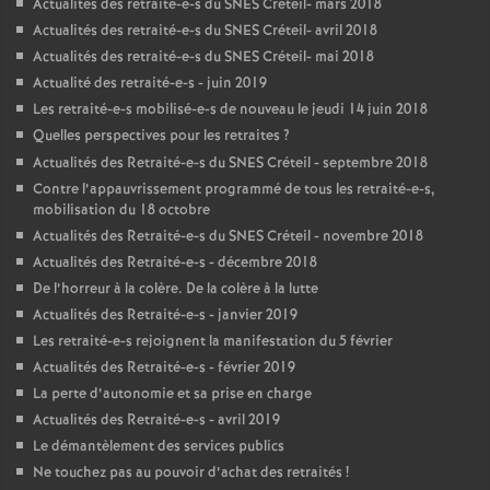
Actualités des retraité-e-s du
SNES
Créteil- mars 2018
Actualités des retraité-e-s du
SNES
Créteil- avril 2018
Actualités des retraité-e-s du
SNES
Créteil- mai 2018
Actualité des retraité-e-s - juin 2019
Les retraité-e-s mobilisé-e-s de nouveau le jeudi 14 juin 2018
Quelles perspectives pour les retraites
?
Actualités des Retraité-e-s du
SNES
Créteil - septembre 2018
Contre l’appauvrissement programmé de tous les retraité-e-s,
mobilisation du 18 octobre
Actualités des Retraité-e-s du
SNES
Créteil - novembre 2018
Actualités des Retraité-e-s - décembre 2018
De l’horreur à la colère. De la colère à la lutte
Actualités des Retraité-e-s - janvier 2019
Les retraité-e-s rejoignent la manifestation du 5 février
Actualités des Retraité-e-s - février 2019
La perte d’autonomie et sa prise en charge
Actualités des Retraité-e-s - avril 2019
Le démantèlement des services publics
Ne touchez pas au pouvoir d’achat des retraités
!