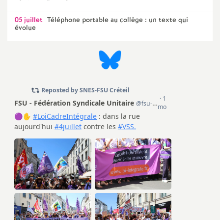
e
05 juillet
Téléphone portable au collège : un texte qui
m
évolue
e
n
t
s
d
e
S