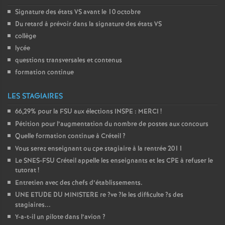
Signature des états
VS
avant le 10 octobre
Du retard à prévoir dans la signature des états
VS
collège
lycée
questions transversales et contenus
formation continue
LES STAGIAIRES
66,29% pour la
FSU
aux élections
INSPE
:
MERCI
!
Pétition pour l’augmentation du nombre de postes aux concours
Quelle formation continue à Créteil
?
Vous serez enseignant ou cpe stagiaire à la rentrée 2011
Le
SNES
-
FSU
Créteil appelle les enseignants et les
CPE
à refuser le
tutorat
!
Entretien avec des chefs d’établissements.
UNE
ETUDE
DU
MINISTERE
re
?ve
?le les difficulte
?s des
stagiaires...
Y-a-t-il un pilote dans l’avion
?