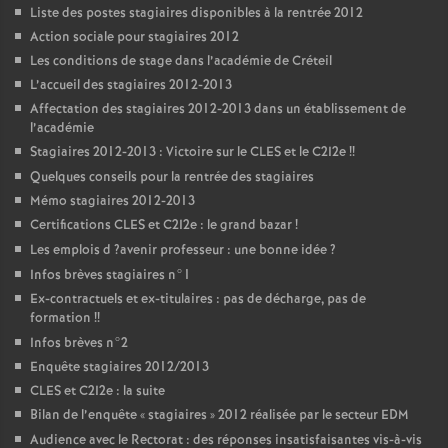
Liste des postes stagiaires disponibles à la rentrée 2012
Action sociale pour stagiaires 2012
Les conditions de stage dans l’académie de Créteil
L’accueil des stagiaires 2012-2013
Affectation des stagiaires 2012-2013 dans un établissement de
l’académie
Stagiaires 2012-2013 : Victoire sur le
CLES
et le C2I2e
!!
Quelques conseils pour la rentrée des stagiaires
Mémo stagiaires 2012-2013
Certifications
CLES
et C2I2e : le grand bazar
!
Les emplois d
?avenir professeur : une bonne idée
?
Infos brèves stagiaires n°1
Ex-contractuels et ex-titulaires : pas de décharge, pas de
formation
!!
Infos brèves n°2
Enquête stagiaires 2012/2013
CLES
et C2I2e : la suite
Bilan de l’enquête «
stagiaires
» 2012 réalisée par le secteur
EDM
Audience avec le Rectorat : des réponses insatisfaisantes vis-à-vis