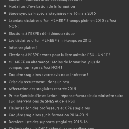
Modalités d’évaluation de la formation
Stage syndical «
spécial stagiaires
» le 16 mars 2015
Lauréats titulaires d
?un
M2MEEF
à temps plein en 2015 : c
?est
NON
!
Elections à l’
ESPE
: déni démocratique
Les titulaires d
?un
M2MEEF
à mi-temps en 2015
Infos stagiaires
!
Elections à l’
ESPE
: votez pour la liste unitaire
FSU
-
UNEF
!
M1
MEEF
en alternance : Moins de formation, plus de
compagnonnage : c
?est
NON
!
Enquête stagiaires : votre avis nous intéresse
!
Crise du recrutement : rions un peu
Affectation des stagiaires rentrée 2015
Prime Spéciale d’Installation : réponse favorable du ministère suite
aux interventions du
SNES
et de la
FSU
Titularisation des professeurs et
CPE
stagiaires
Enquête stagiaires sur la formation 2014-2015
Dernière liste des supports stagiaires 2015-16