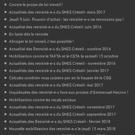
Contre le projet de loi travail
!
Actualités des retraité-e-s du
SNES
Créteil- mars 2017
Jeudi 9 juin. Pouvoir d’achat : les retraité-e-s ne renoncent pas
!
Actualité des retraité-e-s du
SNES
Créteil- juin 2016
En lutte dès la rentrée
Abroger la loi travail, c’est possible
!
Actualité des Retraité-e-s du
SNES
Créteil - octobre 2016
Mobilisation contre le
TAFTA
et le
CETA
le samedi 15 octobre
Actualités des retraité-e-s du
SNES
Créteil - novembre 2016
Actualités des retraité-e-s du
SNES
Créteil- janvier 2017
Calculez combien vous coûtera par an la hausse de la
CSG
Actualités des retraité-e-s du
SNES
Créteil- mai 2017
Inquiétudes des retraité-e-s face aux projets d’Emmanuel Macron
!
Mobilisation contre les reculs sociaux
Actualités des retraité-e-s du
SNES
Créteil- novembre 2017
Actualités des retraité-e-s du
SNES
Créteil- septembre 2017
Actualités des Retraité-e-s du
SNES
Créteil - février 2018
Nouvelle mobilisation des retraité-e-s le jeudi 15 mars 2018