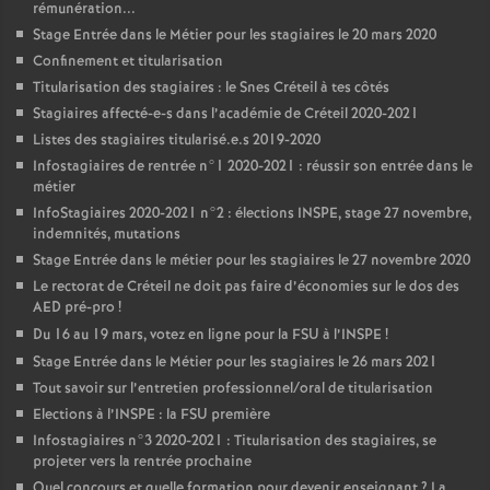
rémunération...
Stage Entrée dans le Métier pour les stagiaires le 20 mars 2020
Confinement et titularisation
Titularisation des stagiaires : le Snes Créteil à tes côtés
Stagiaires affecté-e-s dans l’académie de Créteil 2020-2021
Listes des stagiaires titularisé.e.s 2019-2020
Infostagiaires de rentrée n°1 2020-2021 : réussir son entrée dans le
métier
InfoStagiaires 2020-2021 n°2 : élections
INSPE
, stage 27 novembre,
indemnités, mutations
Stage Entrée dans le métier pour les stagiaires le 27 novembre 2020
Le rectorat de Créteil ne doit pas faire d’économies sur le dos des
AED
pré-pro
!
Du 16 au 19 mars, votez en ligne pour la
FSU
à l’
INSPE
!
Stage Entrée dans le Métier pour les stagiaires le 26 mars 2021
Tout savoir sur l’entretien professionnel/oral de titularisation
Elections à l’
INSPE
: la
FSU
première
Infostagiaires n°3 2020-2021 : Titularisation des stagiaires, se
projeter vers la rentrée prochaine
Quel concours et quelle formation pour devenir enseignant
? La