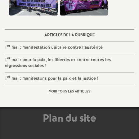
e
c
o
ARTICLES DE LA RUBRIQUE
er
1
mai : manifestation unitaire contre l’austérité
n
er
1
mai : pour la paix, les libertés et contre toutes les
régressions sociales
!
d
er
1
mai : manifestons pour la paix et la justice
!
d
VOIR TOUS LES ARTICLES
e
g
Plan du site
r