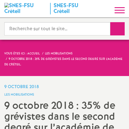
SNES
-
FSU
S
Créteil
y
Reche
n
d
VOUS ÊTES ICI :
ACCUEIL
LES MOBILISATIONS
9 OCTOBRE 2018 : 35% DE GRÉVISTES DANS LE SECOND DEGRÉ SUR L’ACADÉMIE
i
DE CRÉTEIL.
c
9 OCTOBRE 2018
a
LES MOBILISATIONS
9 octobre 2018 : 35% de
t
grévistes dans le second
N
degré sur l’académie de