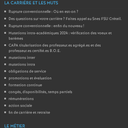
LA CARRIÈRE ET LES MUTS
o
Rupture conventionnelle : Où en est-on
?
Des questions sur votre carrière
? Faites appel au Snes
FSU
Créteil.
u
Rupture conventionnelle : enfin du nouveau
!
Mutations intra-académiques 2024 : vérification des voeux et
r
barèmes
CAPA
titularisation des professeur.es agrégé.es et des
professeur.es certifié.es
B.O.E.
s
mutations inter
mutations intra
obligations de service
promotions et évaluation
formation continue
congés, disponibilités, temps partiels
rémunérations
action sociale
fin de carrière et retraite
LE MÉTIER