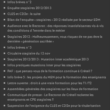
Infos brèves n°2
Enquête stagiaires 2012/2013
CLES
et C2I2e : la suite
Bilan de l’enquête «
stagiaires
» 2012 réalisée par le secteur
EDM
Audience avec le Rectorat : des réponses insatisfaisantes vis-à-vis
des conditions d
?entrée dans le métier
Stagiaires 2012 : Malheureusement, vous risquez de ne pas être la
dernière «
génération sacrifiée
»
Infos brèves n°3
Circulaire stagiaire du 12 nov
Stagiaires 2012/2013 : Mutation inter académique 2013
Infos pratiques mutations inter pour les stagiaires
PAF
: que pensez-vous de la formation continue à Créteil
?
Info brève 5 : les projets du
MEN
pour la formation des enseignants
Lettre ouverte : droit à une vraie formation pour les T1/T2
Assemblées générales des stagiaires sur les lieux de formation
Communiqué de presse : Le Rectorat de Créteil rackette les
enseignants et
CPE
stagiaires
!!
Suspension de l’exigence du
CLES
et C2I2e pour la titularisation