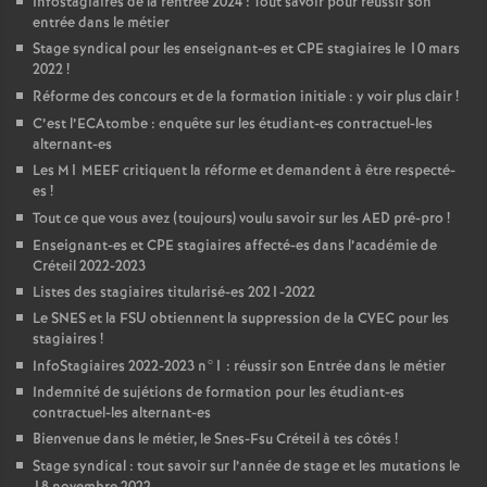
Infostagiaires de la rentrée 2024 : Tout savoir pour réussir son
entrée dans le métier
Stage syndical pour les enseignant-es et
CPE
stagiaires le 10 mars
2022
!
Réforme des concours et de la formation initiale : y voir plus clair
!
C’est l’ECAtombe : enquête sur les étudiant-es contractuel-les
alternant-es
Les M1
MEEF
critiquent la réforme et demandent à être respecté-
es
!
Tout ce que vous avez (toujours) voulu savoir sur les
AED
pré-pro
!
Enseignant-es et
CPE
stagiaires affecté-es dans l’académie de
Créteil 2022-2023
Listes des stagiaires titularisé-es 2021-2022
Le
SNES
et la
FSU
obtiennent la suppression de la
CVEC
pour les
stagiaires
!
InfoStagiaires 2022-2023 n°1 : réussir son Entrée dans le métier
Indemnité de sujétions de formation pour les étudiant-es
contractuel-les alternant-es
Bienvenue dans le métier, le Snes-Fsu Créteil à tes côtés
!
Stage syndical : tout savoir sur l’année de stage et les mutations le