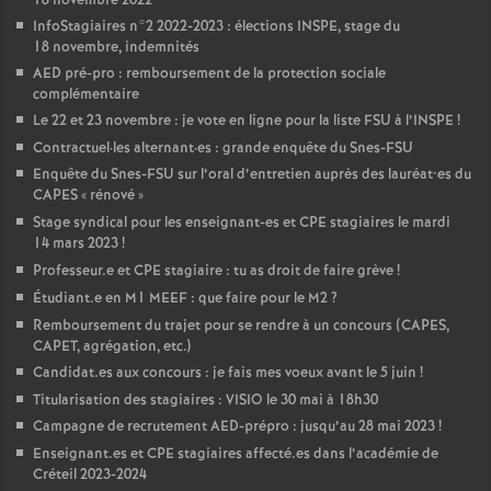
18 novembre 2022
InfoStagiaires n°2 2022-2023 : élections
INSPE
, stage du
18 novembre, indemnités
AED
pré-pro : remboursement de la protection sociale
complémentaire
Le 22 et 23 novembre : je vote en ligne pour la liste
FSU
à l’
INSPE
!
Contractuel
·
les alternant
·
es : grande enquête du Snes-
FSU
Enquête du Snes-
FSU
sur l’oral d’entretien auprès des lauréat•es du
CAPES
«
rénové
»
Stage syndical pour les enseignant-es et
CPE
stagiaires le mardi
14 mars 2023
!
Professeur.e et
CPE
stagiaire : tu as droit de faire grève
!
Étudiant.e en M1
MEEF
: que faire pour le M2
?
Remboursement du trajet pour se rendre à un concours (
CAPES
,
CAPET
, agrégation, etc.)
Candidat.es aux concours : je fais mes voeux avant le 5 juin
!
Titularisation des stagiaires :
VISIO
le 30 mai à 18h30
Campagne de recrutement
AED
-prépro : jusqu’au 28 mai 2023
!
Enseignant.es et
CPE
stagiaires affecté.es dans l’académie de
Créteil 2023-2024