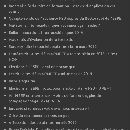
Indemnité forfaitaire de formation : le texte d’application est
connu
Compte-rendu de l’audience
FSU
auprès du Rectorat et de l’
ESPE
Mutations inter-académiques : comment ça marche
?
Bulletin mutations inter-académiques 2014
Modalités d’évaluation de la formation
Stage syndical «
spécial stagiaires
» le 16 mars 2015
Lauréats titulaires d
?un
M2MEEF
à temps plein en 2015 : c
?est
NON
!
Elections à l’
ESPE
: déni démocratique
Les titulaires d
?un
M2MEEF
à mi-temps en 2015
Infos stagiaires
!
Elections à l’
ESPE
: votez pour la liste unitaire
FSU
-
UNEF
!
M1
MEEF
en alternance : Moins de formation, plus de
compagnonnage : c
?est
NON
!
Enquête stagiaires : votre avis nous intéresse
!
Crise du recrutement : rions un peu
Affectation des stagiaires rentrée 2015
Prime Spéciale d’Installation : réponse favorable du ministère suite