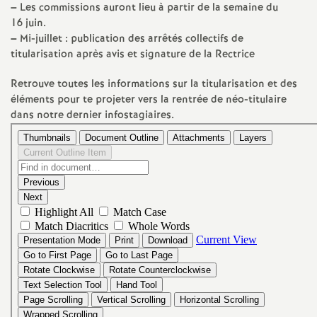
e
–
Les commissions auront lieu à partir de la semaine du
16 juin.
m
–
Mi-juillet : publication des arrêtés collectifs de
titularisation après avis et signature de la Rectrice
e
Retrouve toutes les informations sur la titularisation et des
éléments pour te projeter vers la rentrée de néo-titulaire
n
dans notre dernier infostagiaires.
t
s
d
e
S