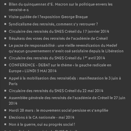
Bilan du quinquennat d’E. Macron sur la politique envers les
retraité-e-s
Visite guidée de l
?exposition George Braque
Syndicalisme des retraités, comment s’y retrouver
?
Circulaire des retraités du
SNES
Créteil du 17 janvier 2014
Résultats des votes des retraités de l’académie de Créteil
Le pacte de responsabilité : une vieille revendication du Medef
qu’aucun gouvernement n’avait osé satisfaire depuis la Libération
er
Circulaire des retraités du
SNES
Créteil du 1
avril 2014
CONFERENCE
-
DEBAT
sur le thème «
la gauche radicale en
Europe
»
LUNDI
5
MAI
2014
Appel à la mobilisation des retraité(e)s : manifestation le 3 juin à
Paris
Circulaire des retraités du
SNES
Créteil du 22 mai 2014
Assemblée générale des retraités de l’académie de Créteil le 27 juin
2014
Mardi 28 mars : le mouvement social persiste et s’amplifie
Elections à la
CA
nationale - mai 2014
Non à la guerre, oui au progrès social
!