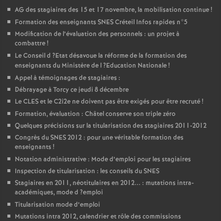
AG
des stagiaires des 15 et 17 novembre, la mobilisation continue
!
Formation des enseignants
SNES
Créteil Infos rapides n°5
Modification de l’évaluation des personnels : un projet à
combattre
!
Le Conseil d
?Etat désavoue la réforme de la formation des
enseignants du Ministère de l
?Education Nationale
!
Appel à témoignages de stagiaires :
Débrayage à Torcy ce jeudi 8 décembre
Le
CLES
et le C2i2e ne doivent pas être exigés pour être recruté
!
Formation, évaluation : Châtel conserve son triple zéro
Quelques précisions sur la titularisation des stagiaires 2011-2012
Congrès du
SNES
2012 : pour une véritable formation des
enseignants
!
Notation administrative : Mode d’emploi pour les stagiaires
Inspection de titularisation : les conseils du
SNES
Stagiaires en 2011, néotitulaires en 2012... : mutations intra-
académiques, mode d
?emploi
Titularisation mode d’emploi
Mutations intra 2012, calendrier et rôle des commissions