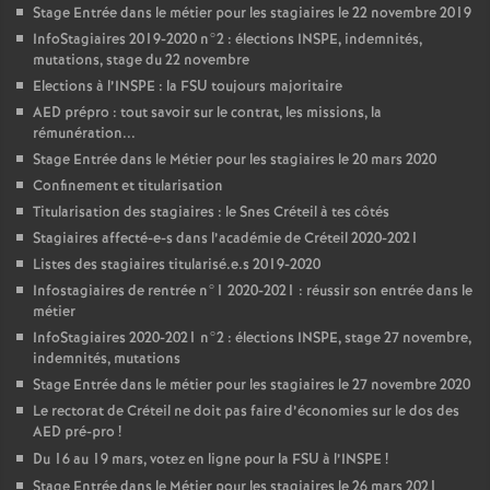
Stage Entrée dans le métier pour les stagiaires le 22 novembre 2019
InfoStagiaires 2019-2020 n°2 : élections
INSPE
, indemnités,
mutations, stage du 22 novembre
Elections à l’
INSPE
: la
FSU
toujours majoritaire
AED
prépro : tout savoir sur le contrat, les missions, la
rémunération...
Stage Entrée dans le Métier pour les stagiaires le 20 mars 2020
Confinement et titularisation
Titularisation des stagiaires : le Snes Créteil à tes côtés
Stagiaires affecté-e-s dans l’académie de Créteil 2020-2021
Listes des stagiaires titularisé.e.s 2019-2020
Infostagiaires de rentrée n°1 2020-2021 : réussir son entrée dans le
métier
InfoStagiaires 2020-2021 n°2 : élections
INSPE
, stage 27 novembre,
indemnités, mutations
Stage Entrée dans le métier pour les stagiaires le 27 novembre 2020
Le rectorat de Créteil ne doit pas faire d’économies sur le dos des
AED
pré-pro
!
Du 16 au 19 mars, votez en ligne pour la
FSU
à l’
INSPE
!
Stage Entrée dans le Métier pour les stagiaires le 26 mars 2021