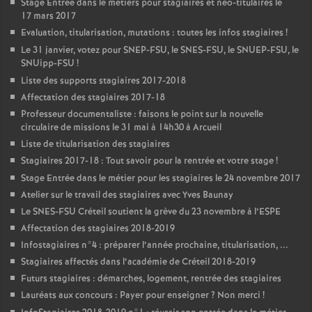
Stage Entrée dans le métiers pour stagiaires et néo-titulaires le
17 mars 2017
Evaluation, titularisation, mutations : toutes les infos stagiaires
!
Le 31 janvier, votez pour
SNEP
-
FSU
, le
SNES
-
FSU
, le
SNUEP
-
FSU
, le
SNUipp-
FSU
!
Liste des supports stagiaires 2017-2018
Affectation des stagiaires 2017-18
Professeur documentaliste : faisons le point sur la nouvelle
circulaire de missions le 31 mai à 14h30 à Arcueil
Liste de titularisation des stagiaires
Stagiaires 2017-18 : Tout savoir pour la rentrée et votre stage
!
Stage Entrée dans le métier pour les stagiaires le 24 novembre 2017
Atelier sur le travail des stagiaires avec Yves Baunay
Le
SNES
-
FSU
Créteil soutient la grève du 23 novembre à l’
ESPE
Affectation des stagiaires 2018-2019
Infostagiaires n°4 : préparer l’année prochaine, titularisation, ...
Stagiaires affectés dans l’académie de Créteil 2018-2019
Futurs stagiaires : démarches, logement, rentrée des stagiaires
Lauréats aux concours : Payer pour enseigner
? Non merci
!