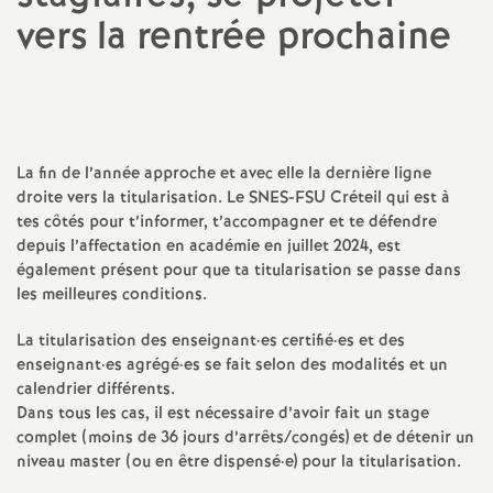
vers la rentrée prochaine
a
t
i
La fin de l’année approche et avec elle la dernière ligne
droite vers la titularisation. Le
SNES
-
FSU
Créteil qui est à
o
tes côtés pour t’informer, t’accompagner et te défendre
depuis l’affectation en académie en juillet 2024, est
n
également présent pour que ta titularisation se passe dans
les meilleures conditions.
a
La titularisation des enseignant
·
es certifié
·
es et des
enseignant
·
es agrégé
·
es se fait selon des modalités et un
l
calendrier différents.
Dans tous les cas, il est nécessaire d’avoir fait un stage
d
complet (moins de 36 jours d’arrêts/congés) et de détenir un
niveau master (ou en être dispensé
·
e) pour la titularisation.