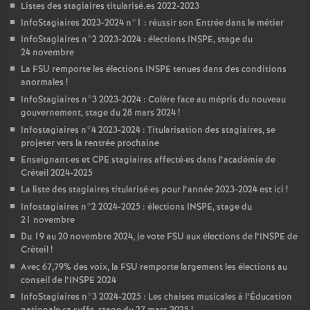
Listes des stagiaires titularisé.es 2022-2023
InfoStagiaires 2023-2024 n°1 : réussir son Entrée dans le métier
InfoStagiaires n°2 2023-2024 : élections
INSPE
, stage du
24 novembre
La
FSU
remporte les élections
INSPE
tenues dans des conditions
anormales
!
InfoStagiaires n°3 2023-2024 : Colère face au mépris du nouveau
gouvernement, stage du 28 mars 2024
!
Infostagiaires n°4 2023-2024 : Titularisation des stagiaires, se
projeter vers la rentrée prochaine
Enseignant
·
es et
CPE
stagiaires affecté
·
es dans l’académie de
Créteil 2024-2025
La liste des stagiaires titularisé
·
es pour l’année 2023-2024 est ici
!
Infostagiaires n°2 2024-2025 : élections
INSPE
, stage du
21 novembre
Du 19 au 20 novembre 2024, je vote
FSU
aux élections de l’
INSPE
de
Créteil
!
Avec 67,79% des voix, la
FSU
remporte largement les élections au
conseil de l’
INSPE
2024
InfoStagiaires n°3 2024-2025 : Les chaises musicales à l’Éducation