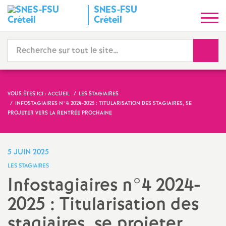
SNES
-
FSU
S
Créteil
y
Reche
n
d
VOUS ÊTES ICI :
ACCUEIL
LES STAGIAIRES
INFOSTAGIAIRES N°4 2024-2025 : TITULARISATION DES STAGIAIRES, SE
i
PROJETER VERS LA RENTRÉE PROCHAINE
c
5 JUIN 2025
a
LES STAGIAIRES
Infostagiaires n°4 2024-
t
2025 : Titularisation des
N
stagiaires, se projeter