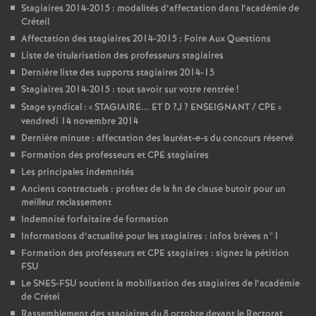
Stagiaires 2014-2015 : modalités d’affectation dans l’académie de
Créteil
Affectation des stagiaires 2014-2015 : Foire Aux Questions
Liste de titularisation des professeurs stagiaires
Dernière liste des supports stagiaires 2014-15
Stagiaires 2014-2015 : tout savoir sur votre rentrée
!
Stage syndical : «
STAGIAIRE
...
ET
D
?J
?
ENSEIGNANT
/
CPE
»
vendredi 14 novembre 2014
Dernière minute : affectation des lauréat-e-s du concours réservé
Formation des professeurs et
CPE
stagiaires
Les principales indemnités
Anciens contractuels : profitez de la fin de clause butoir pour un
meilleur reclassement
Indemnité forfaitaire de formation
Informations d’actualité pour les stagiaires : infos brèves n°1
Formation des professeurs et
CPE
stagiaires : signez la pétition
FSU
Le
SNES
-
FSU
soutient la mobilisation des stagiaires de l’académie
de Crétei
Rassemblement des stagiaires du 8 octobre devant le Rectorat