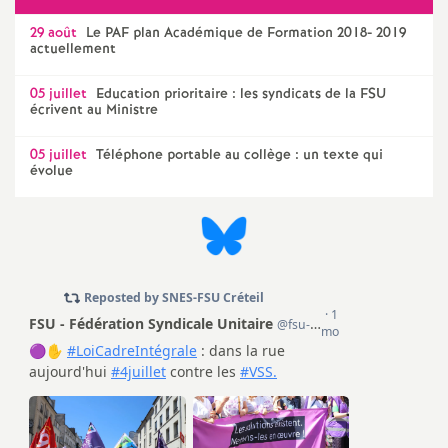
é
29 août
Le
PAF
plan Académique de Formation 2018- 2019
actuellement
O
05 juillet
Education prioritaire : les syndicats de la
FSU
écrivent au Ministre
r
05 juillet
Téléphone portable au collège : un texte qui
évolue
l
é
a
n
s
T