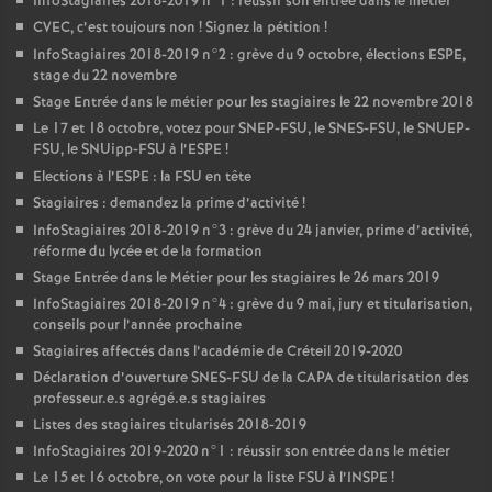
InfoStagiaires 2018-2019 n°1 : réussir son entrée dans le métier
CVEC
, c’est toujours non
! Signez la pétition
!
InfoStagiaires 2018-2019 n°2 : grève du 9 octobre, élections
ESPE
,
stage du 22 novembre
Stage Entrée dans le métier pour les stagiaires le 22 novembre 2018
Le 17 et 18 octobre, votez pour
SNEP
-
FSU
, le
SNES
-
FSU
, le
SNUEP
-
FSU
, le SNUipp-
FSU
à l’
ESPE
!
Elections à l’
ESPE
: la
FSU
en tête
Stagiaires : demandez la prime d’activité
!
InfoStagiaires 2018-2019 n°3 : grève du 24 janvier, prime d’activité,
réforme du lycée et de la formation
Stage Entrée dans le Métier pour les stagiaires le 26 mars 2019
InfoStagiaires 2018-2019 n°4 : grève du 9 mai, jury et titularisation,
conseils pour l’année prochaine
Stagiaires affectés dans l’académie de Créteil 2019-2020
Déclaration d’ouverture
SNES
-
FSU
de la
CAPA
de titularisation des
professeur.e.s agrégé.e.s stagiaires
Listes des stagiaires titularisés 2018-2019
InfoStagiaires 2019-2020 n°1 : réussir son entrée dans le métier
Le 15 et 16 octobre, on vote pour la liste
FSU
à l’
INSPE
!