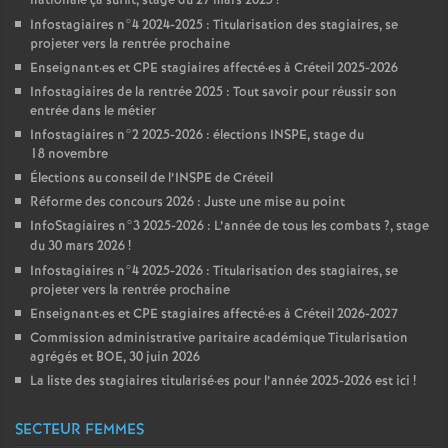
nationale ça suffit, stage du 27 mars 2025
!
Infostagiaires n°4 2024-2025 : Titularisation des stagiaires, se
projeter vers la rentrée prochaine
Enseignant
·
es et
CPE
stagiaires affecté
·
es à Créteil 2025-2026
Infostagiaires de la rentrée 2025 : Tout savoir pour réussir son
entrée dans le métier
Infostagiaires n°2 2025-2026 : élections
INSPE
, stage du
18 novembre
Élections au conseil de l’
INSPE
de Créteil
Réforme des concours 2026 : Juste une mise au point
InfoStagiaires n°3 2025-2026 : L’année de tous les combats
?, stage
du 30 mars 2026
!
Infostagiaires n°4 2025-2026 : Titularisation des stagiaires, se
projeter vers la rentrée prochaine
Enseignant
·
es et
CPE
stagiaires affecté
·
es à Créteil 2026-2027
Commission administrative paritaire académique Titularisation
agrégés et
BOE
, 30 juin 2026
La liste des stagiaires titularisé
·
es pour l’année 2025-2026 est ici
!
SECTEUR FEMMES