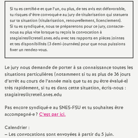
e
Si tu es certifié
·
e et que l’un, ou plus, de tes avis est défavorable,
s
tu risques d’être convoqué
·
e au jury de titularisation qui statuera
sur ta situation (titularisation, renouvellement, licenciement).
Si tu es syndiqué
·
e, nous te préparerons pour ce jury, contacte-
E
nous au plus vite lorsque tu reçois la convocation à
stagiaires@creteil.snes.edu avec tes rapports en pièces jointes
n
et tes disponibilités (3 demi-journées) pour que nous puissions
fixer un rendez-vous.
s
Le jury nous demande de porter à sa connaissance toutes les
situations particulières (notamment si tu as plus de 36 jours
e
d’arrêt au cours de l’année mais que tu as pu être évalué
·
e)
très rapidement, si tu es dans cette situation, écris-nous :
i
stagiaires@creteil.snes.edu
g
Pas encore syndiqué
·
e au
SNES
-
FSU
et tu souhaites être
accompagné
·
e
?
C’est par ici.
n
Calendrier :
–
Les convocations sont envoyées à partir du 5 juin.