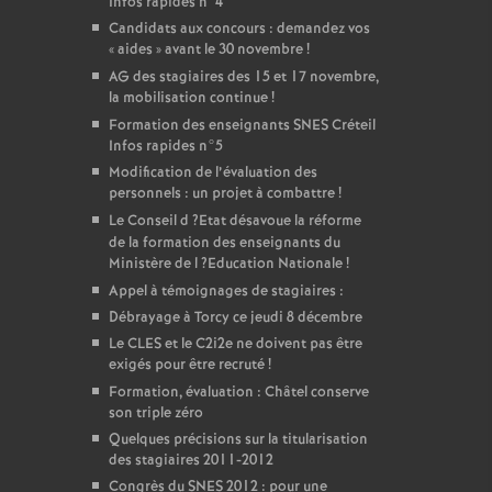
Infos rapides n°4
Candidats aux concours : demandez vos
«
aides
» avant le 30 novembre
!
AG
des stagiaires des 15 et 17 novembre,
la mobilisation continue
!
Formation des enseignants
SNES
Créteil
Infos rapides n°5
Modification de l’évaluation des
personnels : un projet à combattre
!
Le Conseil d
?Etat désavoue la réforme
de la formation des enseignants du
Ministère de l
?Education Nationale
!
Appel à témoignages de stagiaires :
Débrayage à Torcy ce jeudi 8 décembre
Le
CLES
et le C2i2e ne doivent pas être
exigés pour être recruté
!
Formation, évaluation : Châtel conserve
son triple zéro
Quelques précisions sur la titularisation
des stagiaires 2011-2012
Congrès du
SNES
2012 : pour une