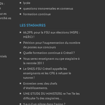
lycée
24 :
s
questions transversales et contenus
ur.es
formation continue
rtifié.es
LES STAGIAIRES
66,29% pour la
FSU
aux élections
INSPE
:
MERCI
!
Pétition pour l’augmentation du nombre
de postes aux concours
Quelle formation continue à Créteil
?
tiels
Vous serez enseignant ou cpe stagiaire à
la rentrée 2011
Le
SNES
-
FSU
Créteil appelle les
enseignants et les
CPE
à refuser le
tutorat
!
Entretien avec des chefs
d’établissements.
UNE
ETUDE
DU
MINISTERE
re
?ve
?le les
difficulte
?s des stagiaires...
Y-a-t-il un pilote dans l’avion
?