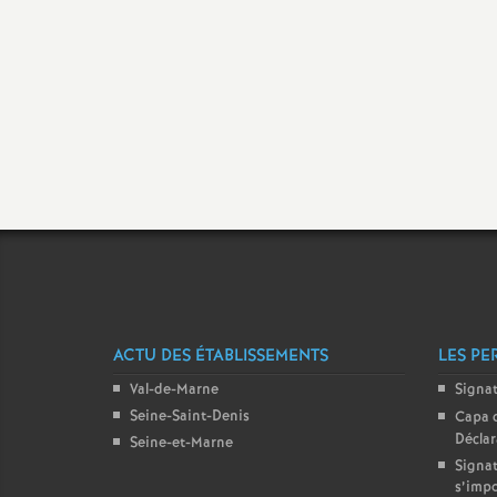
t
s
ACTU DES ÉTABLISSEMENTS
LES PE
Val-de-Marne
Signa
Seine-Saint-Denis
Capa 
Décla
Seine-et-Marne
Signat
s’imp