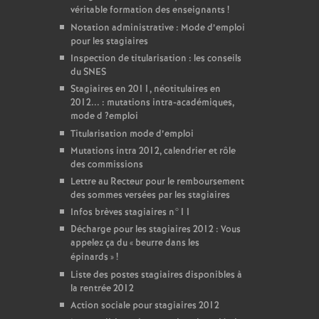
véritable formation des enseignants
!
Notation administrative : Mode d’emploi
pour les stagiaires
Inspection de titularisation : les conseils
du
SNES
Stagiaires en 2011, néotitulaires en
2012... : mutations intra-académiques,
mode d
?emploi
Titularisation mode d’emploi
Mutations intra 2012, calendrier et rôle
des commissions
Lettre au Recteur pour le remboursement
des sommes versées par les stagiaires
Infos brèves stagiaires n°11
Décharge pour les stagiaires 2012 : Vous
appelez ça du «
beurre dans les
épinards
»
!
Liste des postes stagiaires disponibles à
la rentrée 2012
Action sociale pour stagiaires 2012