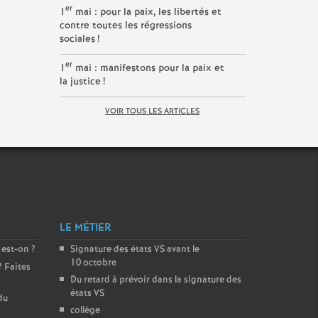
er
1
mai : pour la paix, les libertés et
contre toutes les régressions
sociales
!
er
1
mai : manifestons pour la paix et
la justice
!
VOIR TOUS LES ARTICLES
LE MÉTIER
 est-on
?
Signature des états
VS
avant le
10 octobre
? Faites
Du retard à prévoir dans la signature des
états
VS
du
collège