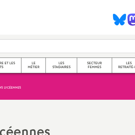
S
y
n
d
RE ET LES
LE
LES
SECTEUR
LES
TS
MÉTIER
STAGIAIRES
FEMMES
RETRAITÉ-
c
NS LYCÉENNES
collège
a
lycée
service
questions transversales et
ycéennes
contenus