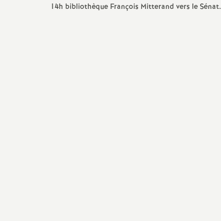
14h bibliothèque François Mitterand vers le Sénat.
s
s
i