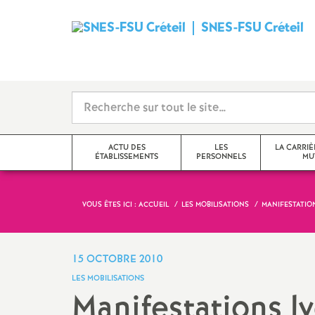
SNES
-
FSU
Créteil
ACTU DES
LES
LA CARRIÈ
ÉTABLISSEMENTS
PERSONNELS
MU
i
VOUS ÊTES ICI :
ACCUEIL
LES MOBILISATIONS
MANIFESTATIO
Val-de-Marne
Tzr
mutations inter
Seine-Saint-Denis
Cpe
mutations intra
15 OCTOBRE 2010
t
LES MOBILISATIONS
Seine-et-Marne
Professeur-e-s
obligations de 
Manifestations l
documentalistes