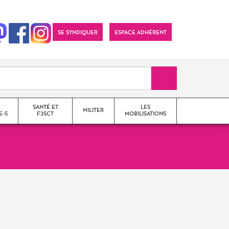
SE SYNDIQUER
ESPACE ADHÉRENT
Recherche sur le 
SANTÉ ET
LES
MILITER
E-S
F3SCT
MOBILISATIONS
formations syndicales
le snes-fsu et son
fonctionnement
Vos élu-e-s en Comité