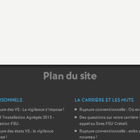
e
m
e
n
Plan du site
RSONNELS
LA CARRIÈRE ET LES MUTS
d
ture des
VS
: La vigilance s’impose
!
Rupture conventionnelle : Où en
e
d
?installation Agrégés 2015 -
Des questions sur votre carrière
ration
FSU
.
appel au Snes
FSU
Créteil.
ure des états
VS
: la vigilance
Rupture conventionnelle : enfin 
S
ose
!
nouveau
!