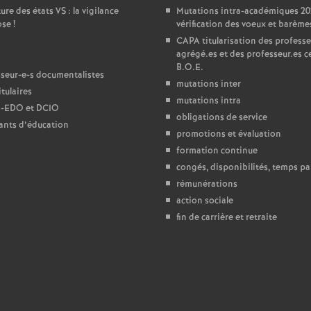
ure des états
VS
: la vigilance
Mutations intra-académiques 20
e
ose
!
vérification des voeux et barème
CAPA
titularisation des professe
agrégé.es et des professeur.es ce
c
B.O.E.
seur-e-s documentalistes
mutations inter
o
tulaires
mutations intra
-
EDO
et
DCIO
obligations de service
ants d’éducation
n
promotions et évaluation
formation continue
d
congés, disponibilités, temps par
rémunérations
d
action sociale
fin de carrière et retraite
e
g