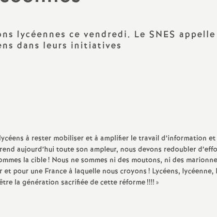
N
évaluation
formation continue
a
inue
ons lycéennes ce vendredi. Le
SNES
appelle
ns dans leurs initiatives
bilités, temps
o
n
t retraite
lycéens à rester mobiliser et à amplifier le travail d’information et
a
prend aujourd’hui toute son ampleur, nous devons redoubler d’eff
ommes la cible
! Nous ne sommes ni des moutons, ni des marionne
 et pour une France à laquelle nous croyons
! Lycéens, lycéenne,
tre la génération sacrifiée de cette réforme
!!!!
»
d