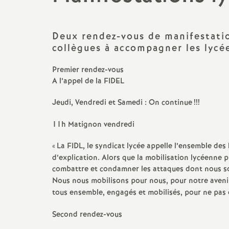
promotions et 
Non-titulaires
formation cont
Deux rendez-vous de manifestati
PsyEN-
EDO
et
DCIO
collègues à accompagner les lycée
t
congés, disponi
Assistants d’éducation
partiels
Premier rendez-vous
i
A l’appel de la
FIDEL
AESH
rémunérations
Jeudi, Vendredi et Samedi : On continue
!!!
action sociale
11h Matignon vendredi
fin de carrière e
«
La
FIDL
, le syndicat lycée appelle l’ensemble des 
d’explication. Alors que la mobilisation lycéenne 
combattre et condamner les attaques dont nous s
Nous nous mobilisons pour nous, pour notre avenir
l
tous ensemble, engagés et mobilisés, pour ne pas ê
Second rendez-vous