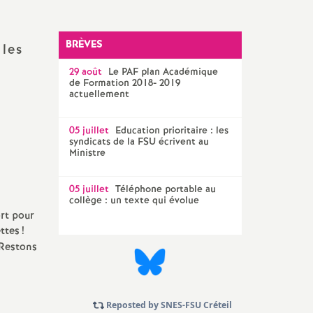
Technique Académique
outils pour les militant-e-s
BRÈVES
 les
Groupe
29 août
LGBTQIA
Le
PAF
plan Académique
+
de Formation 2018- 2019
actuellement
élections professionnelles
05 juillet
Education prioritaire : les
syndicats de la
FSU
écrivent au
Ministre
05 juillet
Téléphone portable au
collège : un texte qui évolue
ort pour
ttes
!
 Restons