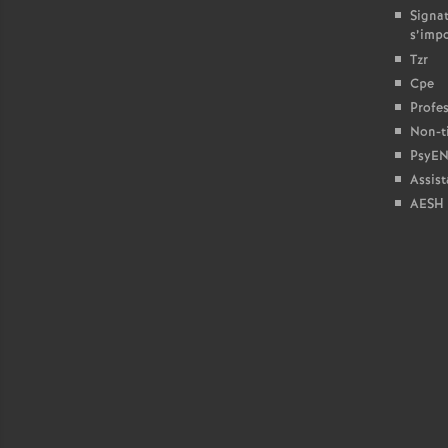
Signat
s’imp
Tzr
Cpe
Profes
Non-ti
PsyEN
Assist
AESH