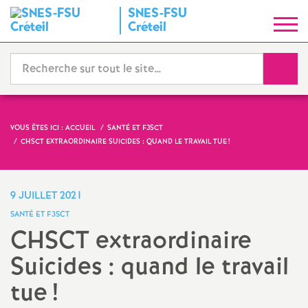
SNES
-
FSU
S
Créteil
y
Reche
n
d
VOUS ÊTES ICI :
ACCUEIL
SANTÉ ET F3SCT
CHSCT
EXTRAORDINAIRE SUICIDES : QUAND LE TRAVAIL TUE
!
i
c
9 JUILLET 2021
SANTÉ ET F3SCT
a
CHSCT
extraordinaire
Suicides : quand le travail
t
tue
!
N