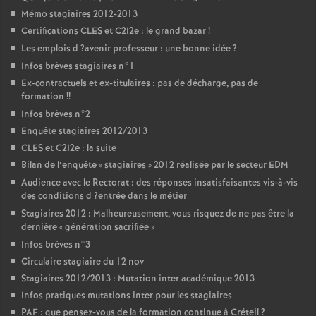
Mémo stagiaires 2012-2013
Certifications
CLES
et C2I2e : le grand bazar
!
Les emplois d
?avenir professeur : une bonne idée
?
Infos brèves stagiaires n°1
Ex-contractuels et ex-titulaires : pas de décharge, pas de
formation
!!
Infos brèves n°2
Enquête stagiaires 2012/2013
CLES
et C2I2e : la suite
Bilan de l’enquête «
stagiaires
» 2012 réalisée par le secteur
EDM
Audience avec le Rectorat : des réponses insatisfaisantes vis-à-vis
des conditions d
?entrée dans le métier
Stagiaires 2012 : Malheureusement, vous risquez de ne pas être la
dernière «
génération sacrifiée
»
Infos brèves n°3
Circulaire stagiaire du 12 nov
Stagiaires 2012/2013 : Mutation inter académique 2013
Infos pratiques mutations inter pour les stagiaires
PAF
: que pensez-vous de la formation continue à Créteil
?