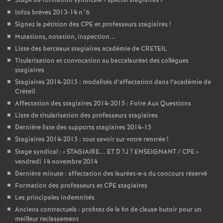
Stage de formation syndicale «
spécial stagiaires
»
Infos brèves 2013-14 n°6
Signez la pétition des
CPE
et professeurs stagiaires
!
Mutations, notation, inspection...
Liste des berceaux stagiaires académie de
CRETEIL
Titularisation et convocation au baccalauréat des collègues
stagiaires
Stagiaires 2014-2015 : modalités d’affectation dans l’académie de
Créteil
Affectation des stagiaires 2014-2015 : Foire Aux Questions
Liste de titularisation des professeurs stagiaires
Dernière liste des supports stagiaires 2014-15
Stagiaires 2014-2015 : tout savoir sur votre rentrée
!
Stage syndical : «
STAGIAIRE
...
ET
D
?J
?
ENSEIGNANT
/
CPE
»
vendredi 14 novembre 2014
Dernière minute : affectation des lauréat-e-s du concours réservé
Formation des professeurs et
CPE
stagiaires
Les principales indemnités
Anciens contractuels : profitez de la fin de clause butoir pour un
meilleur reclassement