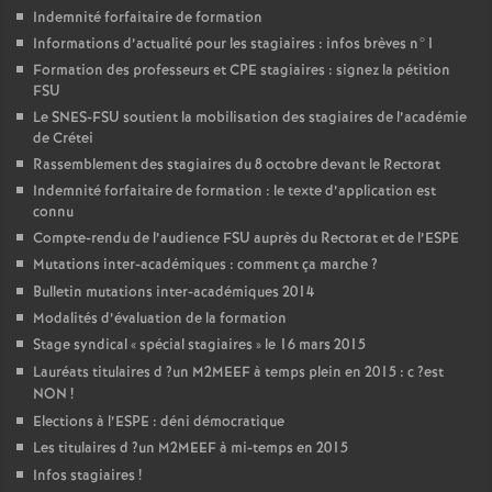
Indemnité forfaitaire de formation
Informations d’actualité pour les stagiaires : infos brèves n°1
Formation des professeurs et
CPE
stagiaires : signez la pétition
FSU
Le
SNES
-
FSU
soutient la mobilisation des stagiaires de l’académie
de Crétei
Rassemblement des stagiaires du 8 octobre devant le Rectorat
Indemnité forfaitaire de formation : le texte d’application est
connu
Compte-rendu de l’audience
FSU
auprès du Rectorat et de l’
ESPE
Mutations inter-académiques : comment ça marche
?
Bulletin mutations inter-académiques 2014
Modalités d’évaluation de la formation
Stage syndical «
spécial stagiaires
» le 16 mars 2015
Lauréats titulaires d
?un
M2MEEF
à temps plein en 2015 : c
?est
NON
!
Elections à l’
ESPE
: déni démocratique
Les titulaires d
?un
M2MEEF
à mi-temps en 2015
Infos stagiaires
!