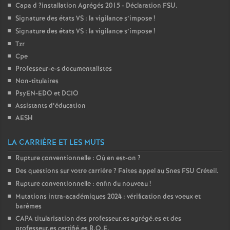
Capa d
?installation Agrégés 2015 - Déclaration
FSU
.
Signature des états
VS
: la vigilance s’impose
!
Signature des états
VS
: la vigilance s’impose
!
Tzr
Cpe
Professeur-e-s documentalistes
Non-titulaires
PsyEN-
EDO
et
DCIO
Assistants d’éducation
AESH
LA CARRIÈRE ET LES MUTS
Rupture conventionnelle : Où en est-on
?
Des questions sur votre carrière
? Faites appel au Snes
FSU
Créteil.
Rupture conventionnelle : enfin du nouveau
!
Mutations intra-académiques 2024 : vérification des voeux et
barèmes
CAPA
titularisation des professeur.es agrégé.es et des
professeur.es certifié.es
B.O.E.