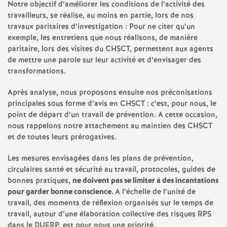
Notre objectif d’améliorer les conditions de l’activité des
é
travailleurs, se réalise, au moins en partie, lors de nos
travaux paritaires d’investigation : Pour ne citer qu’un
O
exemple, les entretiens que nous réalisons, de manière
paritaire, lors des visites du
CHSCT
, permettent aux agents
de mettre une parole sur leur activité et d’envisager des
r
transformations.
l
Après analyse, nous proposons ensuite nos préconisations
principales sous forme d’avis en
CHSCT
: c’est, pour nous, le
é
point de départ d’un travail de prévention. A cette occasion,
nous rappelons notre attachement au maintien des
CHSCT
et de toutes leurs prérogatives.
a
Les mesures envisagées dans les plans de prévention,
n
circulaires santé et sécurité au travail, protocoles, guides de
bonnes pratiques,
ne doivent pas se limiter à des incantations
pour garder bonne conscience.
A l’échelle de l’unité de
s
travail, des moments de réflexion organisés sur le temps de
travail, autour d’une élaboration collective des risques
RPS
T
dans le
DUERP
, est pour nous une priorité.