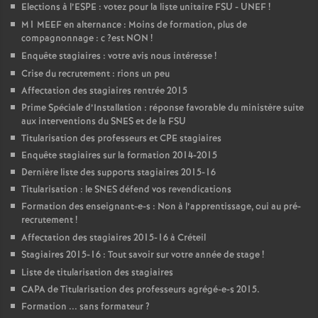
Elections à l’
ESPE
: votez pour la liste unitaire
FSU
-
UNEF
!
M1
MEEF
en alternance : Moins de formation, plus de
compagnonnage : c
?est
NON
!
Enquête stagiaires : votre avis nous intéresse
!
Crise du recrutement : rions un peu
Affectation des stagiaires rentrée 2015
Prime Spéciale d’Installation : réponse favorable du ministère suite
aux interventions du
SNES
et de la
FSU
Titularisation des professeurs et
CPE
stagiaires
Enquête stagiaires sur la formation 2014-2015
Dernière liste des supports stagiaires 2015-16
Titularisation : le
SNES
défend vos revendications
Formation des enseignant-e-s : Non à l’apprentissage, oui au pré-
recrutement
!
Affectation des stagiaires 2015-16 à Créteil
Stagiaires 2015-16 : Tout savoir sur votre année de stage
!
Liste de titularisation des stagiaires
CAPA
de Titularisation des professeurs agrégé-e-s 2015.
Formation ... sans formateur
?