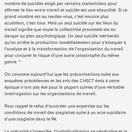
e
nombre de suicides exigé par certains statisticiens pour
affirmer le lien entre travail et suicide est une absurdité. Si ce
m
grand nombre est au rendez-vous, c’est encore plus
accablant, c’est tout. Mais un seul suicide sur les lieux du
travail signifie que toute la collectivité proximale est en
e
danger au plan psychologique. Un seul suicide mériterait
qu’on arrête la production immédiatement pour s’attaquer à
n
l’analyse et à la transformation de l’organisation du travail
pour conjurer le risque d’une autre catastrophe du même
t
genre. “
On constate aujourd’hui que les préconisations suite aux
s
enquêtes précédentes et les avis des
CHSCT
émis à cette
époque n’ont pas été pour la plupart suivies d’une véritable
d
interrogation sur les organisations de travail.
e
Pour rappel le refus d’accorder une expertise sur les
conditions de travail des stagiaires suite à un acte suicidaire
d’une stagiaire dans le 94.
S
La précarité s’intensifie, l’individualisation se généralise et la