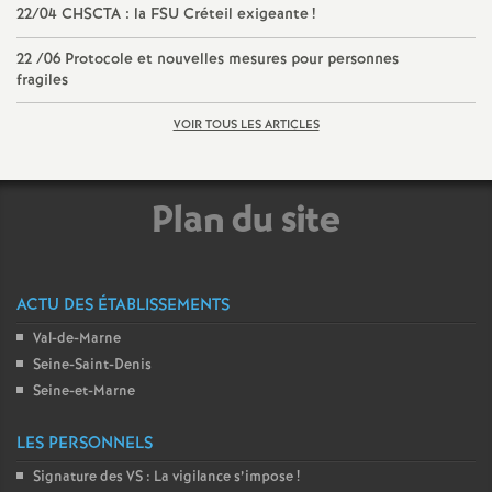
22/04
CHSCTA
: la
FSU
Créteil exigeante
!
22 /06 Protocole et nouvelles mesures pour personnes
fragiles
VOIR TOUS LES ARTICLES
Plan du site
ACTU DES ÉTABLISSEMENTS
Val-de-Marne
Seine-Saint-Denis
Seine-et-Marne
LES PERSONNELS
Signature des
VS
: La vigilance s’impose
!