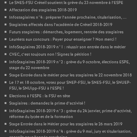
Le
SNES
-
FSU
Créteil soutient la grève du 23 novembre à l’
ESPE
Affectation des stagiaires 2018-2019
Infostagiaires n°4 : préparer l’année prochaine, titularisation, ...
Stagiaires affectés dans l’académie de Créteil 2018-2019
Futurs stagiaires : démarches, logement, rentrée des stagiaires
Lauréats aux concours : Payer pour enseigner
? Non merci
!
InfoStagiaires 2018-2019 n°1 : réussir son entrée dans le métier
CVEC
, c’est toujours non
! Signez la pétition
!
InfoStagiaires 2018-2019 n°2 : grève du 9 octobre, élections
ESPE
,
stage du 22 novembre
Stage Entrée dans le métier pour les stagiaires le 22 novembre 2018
Le 17 et 18 octobre, votez pour
SNEP
-
FSU
, le
SNES
-
FSU
, le
SNUEP
-
FSU
, le SNUipp-
FSU
à l’
ESPE
!
Elections à l’
ESPE
: la
FSU
en tête
Stagiaires : demandez la prime d’activité
!
InfoStagiaires 2018-2019 n°3 : grève du 24 janvier, prime d’activité,
réforme du lycée et de la formation
Stage Entrée dans le Métier pour les stagiaires le 26 mars 2019
InfoStagiaires 2018-2019 n°4 : grève du 9 mai, jury et titularisation,