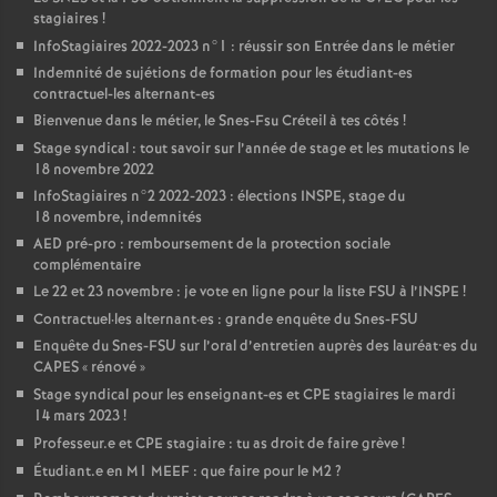
stagiaires
!
InfoStagiaires 2022-2023 n°1 : réussir son Entrée dans le métier
Indemnité de sujétions de formation pour les étudiant-es
contractuel-les alternant-es
Bienvenue dans le métier, le Snes-Fsu Créteil à tes côtés
!
Stage syndical : tout savoir sur l’année de stage et les mutations le
18 novembre 2022
InfoStagiaires n°2 2022-2023 : élections
INSPE
, stage du
18 novembre, indemnités
AED
pré-pro : remboursement de la protection sociale
complémentaire
Le 22 et 23 novembre : je vote en ligne pour la liste
FSU
à l’
INSPE
!
Contractuel
·
les alternant
·
es : grande enquête du Snes-
FSU
Enquête du Snes-
FSU
sur l’oral d’entretien auprès des lauréat•es du
CAPES
«
rénové
»
Stage syndical pour les enseignant-es et
CPE
stagiaires le mardi
14 mars 2023
!
Professeur.e et
CPE
stagiaire : tu as droit de faire grève
!
Étudiant.e en M1
MEEF
: que faire pour le M2
?