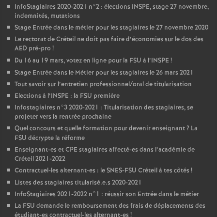
InfoStagiaires 2020-2021 n°2 : élections
INSPE
, stage 27 novembre,
indemnités, mutations
Stage Entrée dans le métier pour les stagiaires le 27 novembre 2020
Le rectorat de Créteil ne doit pas faire d’économies sur le dos des
AED
pré-pro
!
Du 16 au 19 mars, votez en ligne pour la
FSU
à l’
INSPE
!
Stage Entrée dans le Métier pour les stagiaires le 26 mars 2021
Tout savoir sur l’entretien professionnel/oral de titularisation
Elections à l’
INSPE
: la
FSU
première
Infostagiaires n°3 2020-2021 : Titularisation des stagiaires, se
projeter vers la rentrée prochaine
Quel concours et quelle formation pour devenir enseignant
? La
FSU
décrypte la réforme
Enseignant-es et
CPE
stagiaires affecté-es dans l’académie de
Créteil 2021-2022
Contractuel-les alternant-es : le
SNES
-
FSU
Créteil à tes côtés
!
Listes des stagiaires titularisé.e.s 2020-2021
InfoStagiaires 2021-2022 n°1 : réussir son Entrée dans le métier
La
FSU
demande le remboursement des frais de déplacements des
étudiant-es contractuel-les alternant-es
!