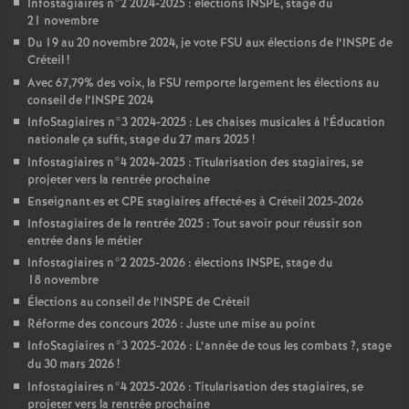
Infostagiaires n°2 2024-2025 : élections
INSPE
, stage du
21 novembre
Du 19 au 20 novembre 2024, je vote
FSU
aux élections de l’
INSPE
de
Créteil
!
Avec 67,79% des voix, la
FSU
remporte largement les élections au
conseil de l’
INSPE
2024
InfoStagiaires n°3 2024-2025 : Les chaises musicales à l’Éducation
nationale ça suffit, stage du 27 mars 2025
!
Infostagiaires n°4 2024-2025 : Titularisation des stagiaires, se
projeter vers la rentrée prochaine
Enseignant
·
es et
CPE
stagiaires affecté
·
es à Créteil 2025-2026
Infostagiaires de la rentrée 2025 : Tout savoir pour réussir son
entrée dans le métier
Infostagiaires n°2 2025-2026 : élections
INSPE
, stage du
18 novembre
Élections au conseil de l’
INSPE
de Créteil
Réforme des concours 2026 : Juste une mise au point
InfoStagiaires n°3 2025-2026 : L’année de tous les combats
?, stage
du 30 mars 2026
!
Infostagiaires n°4 2025-2026 : Titularisation des stagiaires, se
projeter vers la rentrée prochaine