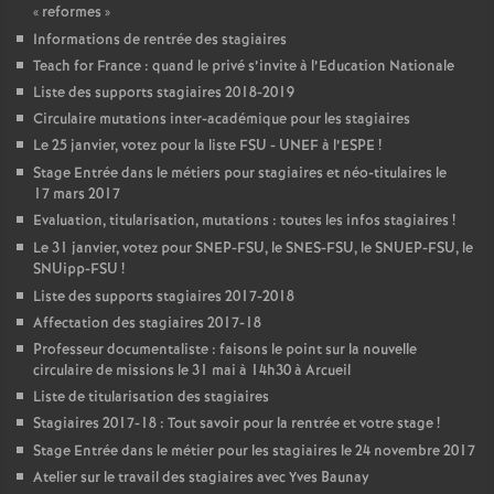
«
reformes
»
Informations de rentrée des stagiaires
Teach for France : quand le privé s’invite à l’Education Nationale
Liste des supports stagiaires 2018-2019
Circulaire mutations inter-académique pour les stagiaires
Le 25 janvier, votez pour la liste
FSU
-
UNEF
à l’
ESPE
!
Stage Entrée dans le métiers pour stagiaires et néo-titulaires le
17 mars 2017
Evaluation, titularisation, mutations : toutes les infos stagiaires
!
Le 31 janvier, votez pour
SNEP
-
FSU
, le
SNES
-
FSU
, le
SNUEP
-
FSU
, le
SNUipp-
FSU
!
Liste des supports stagiaires 2017-2018
Affectation des stagiaires 2017-18
Professeur documentaliste : faisons le point sur la nouvelle
circulaire de missions le 31 mai à 14h30 à Arcueil
Liste de titularisation des stagiaires
Stagiaires 2017-18 : Tout savoir pour la rentrée et votre stage
!
Stage Entrée dans le métier pour les stagiaires le 24 novembre 2017
Atelier sur le travail des stagiaires avec Yves Baunay