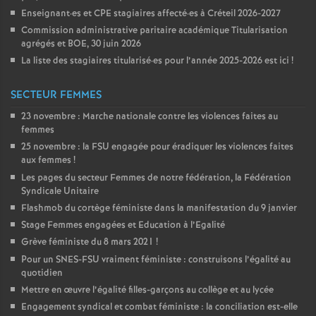
Enseignant
·
es et
CPE
stagiaires affecté
·
es à Créteil 2026-2027
Commission administrative paritaire académique Titularisation
agrégés et
BOE
, 30 juin 2026
La liste des stagiaires titularisé
·
es pour l’année 2025-2026 est ici
!
SECTEUR FEMMES
23 novembre : Marche nationale contre les violences faites au
femmes
25 novembre : la
FSU
engagée pour éradiquer les violences faites
aux femmes
!
Les pages du secteur Femmes de notre fédération, la Fédération
Syndicale Unitaire
Flashmob du cortège féministe dans la manifestation du 9 janvier
Stage Femmes engagées et Education à l’Egalité
Grève féministe du 8 mars 2021
!
Pour un
SNES
-
FSU
vraiment féministe : construisons l’égalité au
quotidien
Mettre en œuvre l’égalité filles-garçons au collège et au lycée
Engagement syndical et combat féministe : la conciliation est-elle