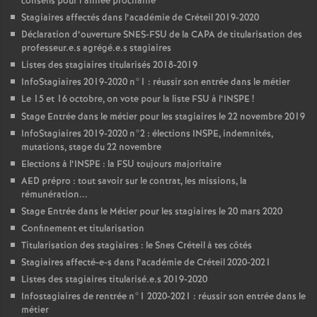
conseils pour l’année prochaine
Stagiaires affectés dans l’académie de Créteil 2019-2020
Déclaration d’ouverture
SNES
-
FSU
de la
CAPA
de titularisation des
professeur.e.s agrégé.e.s stagiaires
Listes des stagiaires titularisés 2018-2019
InfoStagiaires 2019-2020 n°1 : réussir son entrée dans le métier
Le 15 et 16 octobre, on vote pour la liste
FSU
à l’
INSPE
!
Stage Entrée dans le métier pour les stagiaires le 22 novembre 2019
InfoStagiaires 2019-2020 n°2 : élections
INSPE
, indemnités,
mutations, stage du 22 novembre
Elections à l’
INSPE
: la
FSU
toujours majoritaire
AED
prépro : tout savoir sur le contrat, les missions, la
rémunération...
Stage Entrée dans le Métier pour les stagiaires le 20 mars 2020
Confinement et titularisation
Titularisation des stagiaires : le Snes Créteil à tes côtés
Stagiaires affecté-e-s dans l’académie de Créteil 2020-2021
Listes des stagiaires titularisé.e.s 2019-2020
Infostagiaires de rentrée n°1 2020-2021 : réussir son entrée dans le
métier