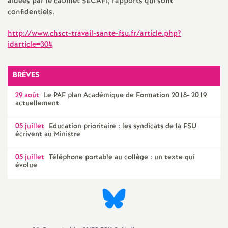
aidées par le cabinet
SECAFI
, rapports qui sont
confidentiels.
http://www.chsct-travail-sante-fsu.fr/article.php?
idarticle=304
BRÈVES
29 août
Le
PAF
plan Académique de Formation 2018- 2019
actuellement
05 juillet
Education prioritaire : les syndicats de la
FSU
écrivent au Ministre
05 juillet
Téléphone portable au collège : un texte qui
évolue