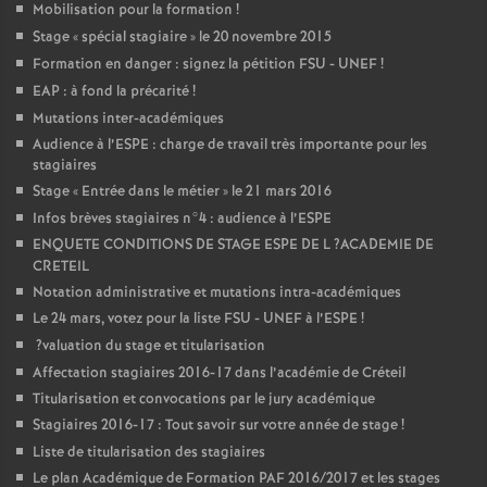
Mobilisation pour la formation
!
Stage «
spécial stagiaire
» le 20 novembre 2015
Formation en danger : signez la pétition
FSU
-
UNEF
!
EAP
: à fond la précarité
!
Mutations inter-académiques
Audience à l’
ESPE
: charge de travail très importante pour les
stagiaires
Stage «
Entrée dans le métier
» le 21 mars 2016
Infos brèves stagiaires n°4 : audience à l’
ESPE
ENQUETE
CONDITIONS
DE
STAGE
ESPE
DE
L
?
ACADEMIE
DE
CRETEIL
Notation administrative et mutations intra-académiques
Le 24 mars, votez pour la liste
FSU
-
UNEF
à l’
ESPE
!
?valuation du stage et titularisation
Affectation stagiaires 2016-17 dans l’académie de Créteil
Titularisation et convocations par le jury académique
Stagiaires 2016-17 : Tout savoir sur votre année de stage
!
Liste de titularisation des stagiaires
Le plan Académique de Formation
PAF
2016/2017 et les stages