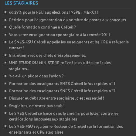
LES STAGIAIRES
66,29% pour la
FSU
aux élections
INSPE
:
MERCI
!
Pétition pour l’augmentation du nombre de postes aux concours
Quelle formation continue à Créteil
?
Vous serez enseignant ou cpe stagiaire à la rentrée 2011
Le
SNES
-
FSU
Créteil appelle les enseignants et les
CPE
à refuser le
tutorat
!
Entretien avec des chefs d’établissements.
UNE
ETUDE
DU
MINISTERE
re
?ve
?le les difficulte
?s des
stagiaires...
Y-a-t-il un pilote dans l’avion
?
Formation des enseignants
SNES
Créteil Infos rapides n°1
Formation des enseignants
SNES
Créteil Infos rapides n°2
Discuter et débattre entre stagiaires, c’est essentiel
!
Stagiaires, ne restez pas seuls
!
Le
SNES
Créteil se lance dans le cinéma pour lutter contre les
certifications imposées aux stagiaires
Le
SNES
-
FSU
reçu par le Recteur de Créteil sur la formation des
enseignants et
CPE
stagiaires