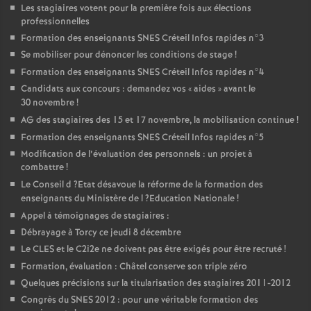
Les stagiaires votent pour la première fois aux élections
professionnelles
Formation des enseignants
SNES
Créteil Infos rapides n°3
Se mobiliser pour dénoncer les conditions de stage
!
Formation des enseignants
SNES
Créteil Infos rapides n°4
Candidats aux concours : demandez vos «
aides
» avant le
30 novembre
!
AG
des stagiaires des 15 et 17 novembre, la mobilisation continue
!
Formation des enseignants
SNES
Créteil Infos rapides n°5
Modification de l’évaluation des personnels : un projet à
combattre
!
Le Conseil d
?Etat désavoue la réforme de la formation des
enseignants du Ministère de l
?Education Nationale
!
Appel à témoignages de stagiaires :
Débrayage à Torcy ce jeudi 8 décembre
Le
CLES
et le C2i2e ne doivent pas être exigés pour être recruté
!
Formation, évaluation : Châtel conserve son triple zéro
Quelques précisions sur la titularisation des stagiaires 2011-2012
Congrès du
SNES
2012 : pour une véritable formation des