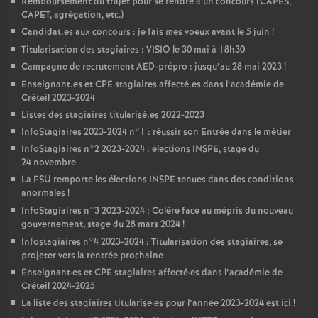
Remboursement du trajet pour se rendre à un concours (
CAPES
,
CAPET
, agrégation, etc.)
Candidat.es aux concours : je fais mes voeux avant le 5 juin
!
Titularisation des stagiaires :
VISIO
le 30 mai à 18h30
Campagne de recrutement
AED
-prépro : jusqu’au 28 mai 2023
!
Enseignant.es et
CPE
stagiaires affecté.es dans l’académie de
Créteil 2023-2024
Listes des stagiaires titularisé.es 2022-2023
InfoStagiaires 2023-2024 n°1 : réussir son Entrée dans le métier
InfoStagiaires n°2 2023-2024 : élections
INSPE
, stage du
24 novembre
La
FSU
remporte les élections
INSPE
tenues dans des conditions
anormales
!
InfoStagiaires n°3 2023-2024 : Colère face au mépris du nouveau
gouvernement, stage du 28 mars 2024
!
Infostagiaires n°4 2023-2024 : Titularisation des stagiaires, se
projeter vers la rentrée prochaine
Enseignant
·
es et
CPE
stagiaires affecté
·
es dans l’académie de
Créteil 2024-2025
La liste des stagiaires titularisé
·
es pour l’année 2023-2024 est ici
!