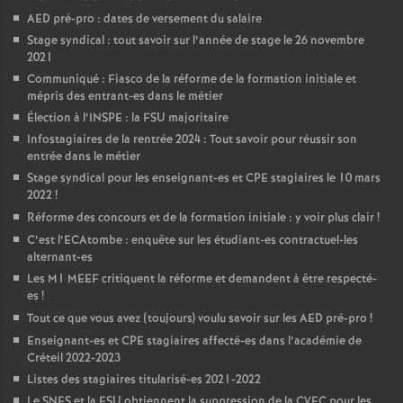
AED
pré-pro : dates de versement du salaire
Stage syndical : tout savoir sur l’année de stage le 26 novembre
2021
Communiqué : Fiasco de la réforme de la formation initiale et
mépris des entrant-es dans le métier
Élection à l’
INSPE
: la
FSU
majoritaire
Infostagiaires de la rentrée 2024 : Tout savoir pour réussir son
entrée dans le métier
Stage syndical pour les enseignant-es et
CPE
stagiaires le 10 mars
2022
!
Réforme des concours et de la formation initiale : y voir plus clair
!
C’est l’ECAtombe : enquête sur les étudiant-es contractuel-les
alternant-es
Les M1
MEEF
critiquent la réforme et demandent à être respecté-
es
!
Tout ce que vous avez (toujours) voulu savoir sur les
AED
pré-pro
!
Enseignant-es et
CPE
stagiaires affecté-es dans l’académie de
Créteil 2022-2023
Listes des stagiaires titularisé-es 2021-2022
Le
SNES
et la
FSU
obtiennent la suppression de la
CVEC
pour les