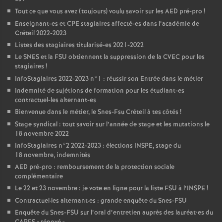
Tout ce que vous avez (toujours) voulu savoir sur les
AED
pré-pro
!
Enseignant-es et
CPE
stagiaires affecté-es dans l’académie de
Créteil 2022-2023
Listes des stagiaires titularisé-es 2021-2022
Le
SNES
et la
FSU
obtiennent la suppression de la
CVEC
pour les
stagiaires
!
InfoStagiaires 2022-2023 n°1 : réussir son Entrée dans le métier
Indemnité de sujétions de formation pour les étudiant-es
contractuel-les alternant-es
Bienvenue dans le métier, le Snes-Fsu Créteil à tes côtés
!
Stage syndical : tout savoir sur l’année de stage et les mutations le
18 novembre 2022
InfoStagiaires n°2 2022-2023 : élections
INSPE
, stage du
18 novembre, indemnités
AED
pré-pro : remboursement de la protection sociale
complémentaire
Le 22 et 23 novembre : je vote en ligne pour la liste
FSU
à l’
INSPE
!
Contractuel
·
les alternant
·
es : grande enquête du Snes-
FSU
Enquête du Snes-
FSU
sur l’oral d’entretien auprès des lauréat•es du