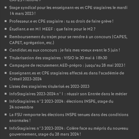
CAPES
«
rénové
»
Stage syndical pour les enseignant-es et
CPE
stagiaires le mardi
14 mars 2023
!
Professeur.e et
CPE
stagiaire : tu as droit de faire grève
!
Étudiant.e en M1
MEEF
: que faire pour le M2
?
Remboursement du trajet pour se rendre à un concours (
CAPES
,
CAPET
, agrégation, etc.)
Candidat.es aux concours : je fais mes voeux avant le 5 juin
!
Titularisation des stagiaires :
VISIO
le 30 mai à 18h30
Campagne de recrutement
AED
-prépro : jusqu’au 28 mai 2023
!
Enseignant.es et
CPE
stagiaires affecté.es dans l’académie de
Créteil 2023-2024
Listes des stagiaires titularisé.es 2022-2023
InfoStagiaires 2023-2024 n°1 : réussir son Entrée dans le métier
InfoStagiaires n°2 2023-2024 : élections
INSPE
, stage du
24 novembre
La
FSU
remporte les élections
INSPE
tenues dans des conditions
anormales
!
InfoStagiaires n°3 2023-2024 : Colère face au mépris du nouveau
gouvernement, stage du 28 mars 2024
!