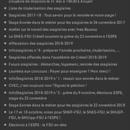
circulaire de missions le 31 mai à 14h30 à Arcueil
Liste de titularisation des stagiaires
Stagiaires 2017-18 : Tout savoir pour la rentrée et votre stage
!
Stage Entrée dans le métier pour les stagiaires le 24 novembre 2017
Atelier sur le travail des stagiaires avec Yves Baunay
Le
SNES
-
FSU
Créteil soutient la grève du 23 novembre à l’
ESPE
Affectation des stagiaires 2018-2019
Infostagiaires n°4 : préparer l’année prochaine, titularisation, ...
Stagiaires affectés dans l’académie de Créteil 2018-2019
Futurs stagiaires : démarches, logement, rentrée des stagiaires
Lauréats aux concours : Payer pour enseigner
? Non merci
!
InfoStagiaires 2018-2019 n°1 : réussir son entrée dans le métier
CVEC
, c’est toujours non
! Signez la pétition
!
InfoStagiaires 2018-2019 n°2 : grève du 9 octobre, élections
ESPE
,
stage du 22 novembre
Stage Entrée dans le métier pour les stagiaires le 22 novembre 2018
Le 17 et 18 octobre, votez pour
SNEP
-
FSU
, le
SNES
-
FSU
, le
SNUEP
-
FSU
, le SNUipp-
FSU
à l’
ESPE
!
Elections à l’
ESPE
: la
FSU
en tête