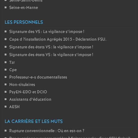
Seine-Saint-Denis
Seine-et-Marne
LES PERSONNELS
Signature des
VS
: La vigilance s’impose
!
Capa d
?installation Agrégés 2015 - Déclaration
FSU
.
Signature des états
VS
: la vigilance s’impose
!
Signature des états
VS
: la vigilance s’impose
!
Tzr
Cpe
Professeur-e-s documentalistes
Non-titulaires
PsyEN-
EDO
et
DCIO
Assistants d’éducation
AESH
LA CARRIÈRE ET LES MUTS
Rupture conventionnelle : Où en est-on
?