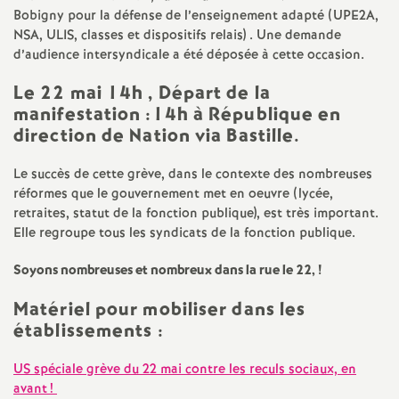
e
Bobigny pour la défense de l’enseignement adapté (
UPE2A
,
NSA
,
ULIS
, classes et dispositifs relais) . Une demande
m
d’audience intersyndicale a été déposée à cette occasion.
Le 22 mai 14h
,
Départ de la
e
manifestation :14h à République en
direction de Nation via Bastille.
n
Le succès de cette grève, dans le contexte des nombreuses
t
réformes que le gouvernement met en oeuvre (lycée,
retraites, statut de la fonction publique), est très important.
s
Elle regroupe tous les syndicats de la fonction publique.
Soyons nombreuses et nombreux dans la rue le 22,
!
d
Matériel pour mobiliser dans les
e
établissements :
S
US
spéciale grève du 22 mai contre les reculs sociaux, en
avant
!