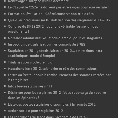
Débrayage à Torcy ce jeudi 8 décembre
Le
CLES
et le C2i2e ne doivent pas être exigés pour être recruté
!
Formation, évaluation : Châtel conserve son triple zéro
Quelques précisions sur la titularisation des stagiaires 2011-2012
Congrès du
SNES
2012 : pour une véritable formation des
enseignants
!
Notation administrative : Mode d’emploi pour les stagiaires
Inspection de titularisation : les conseils du
SNES
Stagiaires en 2011, néotitulaires en 2012... : mutations intra-
académiques, mode d
?emploi
Titularisation mode d’emploi
Mutations intra 2012, calendrier et rôle des commissions
Lettre au Recteur pour le remboursement des sommes versées par
les stagiaires
Infos brèves stagiaires n°11
Décharge pour les stagiaires 2012 : Vous appelez ça du «
beurre
dans les épinards
»
!
Liste des postes stagiaires disponibles à la rentrée 2012
Action sociale pour stagiaires 2012
Les conditions de stage dans l’académie de Créteil