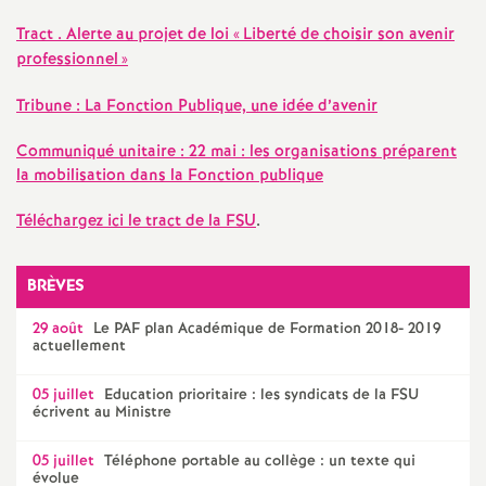
e
Tract . Alerte au projet de loi «
Liberté de choisir son avenir
professionnel
»
c
Tribune : La Fonction Publique, une idée d’avenir
o
Communiqué unitaire : 22 mai : les organisations préparent
la mobilisation dans la Fonction publique
n
Téléchargez ici le tract de la
FSU
.
d
BRÈVES
d
29 août
Le
PAF
plan Académique de Formation 2018- 2019
e
actuellement
05 juillet
Education prioritaire : les syndicats de la
FSU
g
écrivent au Ministre
r
05 juillet
Téléphone portable au collège : un texte qui
évolue