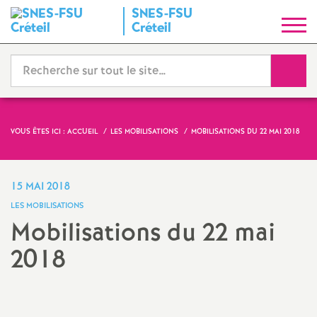
SNES
-
FSU
S
Créteil
y
Reche
n
d
VOUS ÊTES ICI :
ACCUEIL
LES MOBILISATIONS
MOBILISATIONS DU 22 MAI 2018
i
15 MAI 2018
c
LES MOBILISATIONS
Mobilisations du 22 mai
a
2018
t
N