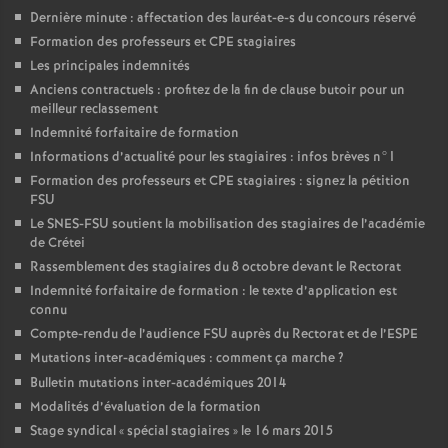
Dernière minute : affectation des lauréat-e-s du concours réservé
Formation des professeurs et
CPE
stagiaires
Les principales indemnités
Anciens contractuels : profitez de la fin de clause butoir pour un
meilleur reclassement
Indemnité forfaitaire de formation
Informations d’actualité pour les stagiaires : infos brèves n°1
Formation des professeurs et
CPE
stagiaires : signez la pétition
FSU
Le
SNES
-
FSU
soutient la mobilisation des stagiaires de l’académie
de Crétei
Rassemblement des stagiaires du 8 octobre devant le Rectorat
Indemnité forfaitaire de formation : le texte d’application est
connu
Compte-rendu de l’audience
FSU
auprès du Rectorat et de l’
ESPE
Mutations inter-académiques : comment ça marche
?
Bulletin mutations inter-académiques 2014
Modalités d’évaluation de la formation
Stage syndical «
spécial stagiaires
» le 16 mars 2015