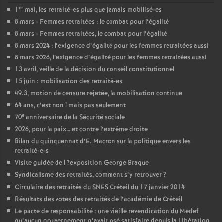
er
1
mai, les retraité-es plus que jamais mobilisé-es
8 mars - Femmes retraitées : le combat pour l’égalité
8 mars - Femmes retraitées, le combat pour l’égalité
8 mars 2024 : l’exigence d’égalité pour les femmes retraitées aussi
8 mars 2026, l’exigence d’égalité pour les femmes retraitées aussi
13 avril, veille de la décision du conseil constitutionnel
15 juin : mobilisation des retraité-es
49.3, motion de censure rejetée, la mobilisation continue
64 ans, c’est non
! mais pas seulement
e
70
anniversaire de la Sécurité sociale
2026, pour la paix… et contre l’extrême droite
Bilan du quinquennat d’E. Macron sur la politique envers les
retraité-e-s
Visite guidée de l
?exposition George Braque
Syndicalisme des retraités, comment s’y retrouver
?
Circulaire des retraités du
SNES
Créteil du 17 janvier 2014
Résultats des votes des retraités de l’académie de Créteil
Le pacte de responsabilité : une vieille revendication du Medef
qu’aucun gouvernement n’avait osé satisfaire depuis la Libération