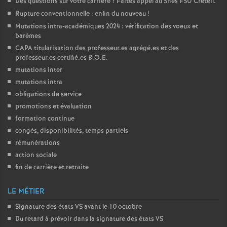
Des questions sur votre carrière
? Faites appel au Snes
FSU
Créteil.
Rupture conventionnelle : enfin du nouveau
!
Mutations intra-académiques 2024 : vérification des voeux et
barèmes
CAPA
titularisation des professeur.es agrégé.es et des
professeur.es certifié.es
B.O.E.
mutations inter
mutations intra
obligations de service
promotions et évaluation
formation continue
congés, disponibilités, temps partiels
rémunérations
action sociale
fin de carrière et retraite
LE MÉTIER
Signature des états
VS
avant le 10 octobre
Du retard à prévoir dans la signature des états
VS