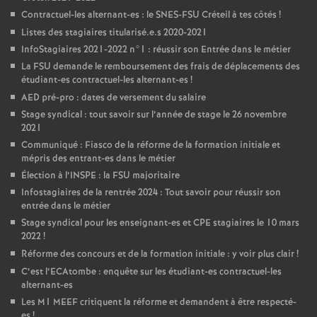
Contractuel-les alternant-es : le
SNES
-
FSU
Créteil à tes côtés
!
Listes des stagiaires titularisé.e.s 2020-2021
InfoStagiaires 2021-2022 n°1 : réussir son Entrée dans le métier
La
FSU
demande le remboursement des frais de déplacements des
étudiant-es contractuel-les alternant-es
!
AED
pré-pro : dates de versement du salaire
Stage syndical : tout savoir sur l’année de stage le 26 novembre
2021
Communiqué : Fiasco de la réforme de la formation initiale et
mépris des entrant-es dans le métier
Élection à l’
INSPE
: la
FSU
majoritaire
Infostagiaires de la rentrée 2024 : Tout savoir pour réussir son
entrée dans le métier
Stage syndical pour les enseignant-es et
CPE
stagiaires le 10 mars
2022
!
Réforme des concours et de la formation initiale : y voir plus clair
!
C’est l’ECAtombe : enquête sur les étudiant-es contractuel-les
alternant-es
Les M1
MEEF
critiquent la réforme et demandent à être respecté-
es
!