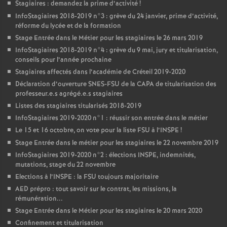
Stagiaires : demandez la prime d’activité
!
InfoStagiaires 2018-2019 n°3 : grève du 24 janvier, prime d’activité,
réforme du lycée et de la formation
Stage Entrée dans le Métier pour les stagiaires le 26 mars 2019
InfoStagiaires 2018-2019 n°4 : grève du 9 mai, jury et titularisation,
conseils pour l’année prochaine
Stagiaires affectés dans l’académie de Créteil 2019-2020
Déclaration d’ouverture
SNES
-
FSU
de la
CAPA
de titularisation des
professeur.e.s agrégé.e.s stagiaires
Listes des stagiaires titularisés 2018-2019
InfoStagiaires 2019-2020 n°1 : réussir son entrée dans le métier
Le 15 et 16 octobre, on vote pour la liste
FSU
à l’
INSPE
!
Stage Entrée dans le métier pour les stagiaires le 22 novembre 2019
InfoStagiaires 2019-2020 n°2 : élections
INSPE
, indemnités,
mutations, stage du 22 novembre
Elections à l’
INSPE
: la
FSU
toujours majoritaire
AED
prépro : tout savoir sur le contrat, les missions, la
rémunération...
Stage Entrée dans le Métier pour les stagiaires le 20 mars 2020
Confinement et titularisation