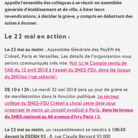
e
appelle l’ensemble des collègues à se réunir en assemblée
générale d’établissement et de ville, à lister leurs
s
revendications, à décider la grève, y compris en débattant des
suites à donner.
E
Le 22 mai en action :
n
Le 22 mai au matin
: Assemblée Générale des PsyEN de
Créteil, Paris et Versailles. Les détails de l’organisation vous
s
seront communiqués très vite.
Voir ici le Compte rendu de
l’
AG
du 12 avril 2018 à l’appel du
SNES
-
FSU
, dans les locaux
e
du SNUipp (rue cabanis) :
DE
10 à 12h :
Le mardi 22 mai 2018 sera un jour de grève et
i
de manifestation dans la fonction publique.
Le secteur
collège du
SNES
-
FSU
Créteil a choisi cette date pour
g
organiser le matin un conseil syndical à Paris,
dans les locaux
du
SNES
national au 46 avenue d’Ivry Paris 13
.
n
Le 22 mai au matin
, un rassemblement se tiendra à
10h30
devant la
DSDEN
93
: 8, rue Claude Bernard 93 000