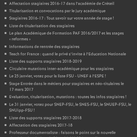
Affectation stagiaires 2016-17 dans l’académie de Créteil
Titularisation et convocations par le jury académique
Stagiaires 2016-17 : Tout savoir sur votre année de stage
!
Liste de titularisation des stagiaires
Le plan Académique de Formation
PAF
2016/2017 et les stages
«
reformes
»
Informations de rentrée des stagiaires
Teach for France : quand le privé s’invite à l’Education Nationale
Liste des supports stagiaires 2018-2019
Circulaire mutations inter-académique pour les stagiaires
Le 25 janvier, votez pour la liste
FSU
-
UNEF
à l’
ESPE
!
Stage Entrée dans le métiers pour stagiaires et néo-titulaires le
17 mars 2017
Evaluation, titularisation, mutations : toutes les infos stagiaires
!
Le 31 janvier, votez pour
SNEP
-
FSU
, le
SNES
-
FSU
, le
SNUEP
-
FSU
, le
SNUipp-
FSU
!
Liste des supports stagiaires 2017-2018
Affectation des stagiaires 2017-18
Professeur documentaliste : faisons le point sur la nouvelle