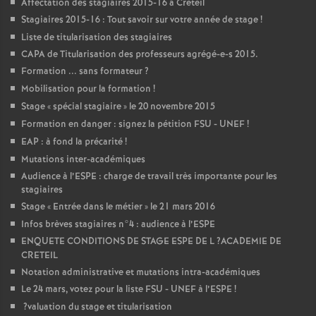
Affectation des stagiaires 2015-16 à Créteil
Stagiaires 2015-16 : Tout savoir sur votre année de stage
!
Liste de titularisation des stagiaires
CAPA
de Titularisation des professeurs agrégé-e-s 2015.
Formation ... sans formateur
?
Mobilisation pour la formation
!
Stage «
spécial stagiaire
» le 20 novembre 2015
Formation en danger : signez la pétition
FSU
-
UNEF
!
EAP
: à fond la précarité
!
Mutations inter-académiques
Audience à l’
ESPE
: charge de travail très importante pour les
stagiaires
Stage «
Entrée dans le métier
» le 21 mars 2016
Infos brèves stagiaires n°4 : audience à l’
ESPE
ENQUETE
CONDITIONS
DE
STAGE
ESPE
DE
L
?
ACADEMIE
DE
CRETEIL
Notation administrative et mutations intra-académiques
Le 24 mars, votez pour la liste
FSU
-
UNEF
à l’
ESPE
!
?valuation du stage et titularisation