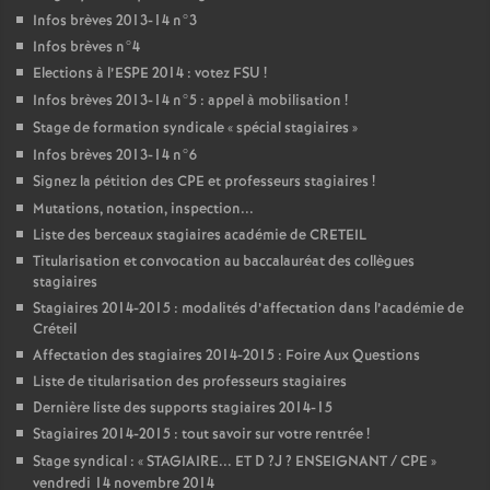
Infos brèves 2013-14 n°3
Infos brèves n°4
Elections à l’
ESPE
2014 : votez
FSU
!
Infos brèves 2013-14 n°5 : appel à mobilisation
!
Stage de formation syndicale «
spécial stagiaires
»
Infos brèves 2013-14 n°6
Signez la pétition des
CPE
et professeurs stagiaires
!
Mutations, notation, inspection...
Liste des berceaux stagiaires académie de
CRETEIL
Titularisation et convocation au baccalauréat des collègues
stagiaires
Stagiaires 2014-2015 : modalités d’affectation dans l’académie de
Créteil
Affectation des stagiaires 2014-2015 : Foire Aux Questions
Liste de titularisation des professeurs stagiaires
Dernière liste des supports stagiaires 2014-15
Stagiaires 2014-2015 : tout savoir sur votre rentrée
!
Stage syndical : «
STAGIAIRE
...
ET
D
?J
?
ENSEIGNANT
/
CPE
»
vendredi 14 novembre 2014