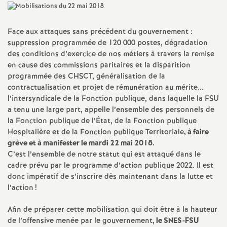
a
Face aux attaques sans précédent du gouvernement :
t
suppression programmée de 120 000 postes, dégradation
des conditions d’exercice de nos métiers à travers la remise
en cause des commissions paritaires et la disparition
i
programmée des
CHSCT
, généralisation de la
contractualisation et projet de rémunération au mérite...
o
l’intersyndicale de la Fonction publique, dans laquelle la
FSU
a tenu une large part, appelle l’ensemble des personnels de
n
la Fonction publique de l’État, de la Fonction publique
Hospitalière et de la Fonction publique Territoriale
, à faire
grève et à manifester
le mardi 22 mai 2018.
a
C’est l’ensemble de notre statut qui est attaqué dans le
cadre prévu par le programme d’action publique 2022. Il est
l
donc impératif de s’inscrire dès maintenant dans la lutte et
l’action
!
d
Afin de préparer cette mobilisation qui doit être à la hauteur
de l’offensive menée par le gouvernement,
le
SNES
-
FSU