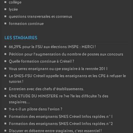
collège
lycée
questions transversales et contenus
formation continue
LES STAGIAIRES
66,29% pour la
FSU
aux élections
INSPE
:
MERCI
!
Pétition pour l’augmentation du nombre de postes aux concours
Quelle formation continue à Créteil
?
Vous serez enseignant ou cpe stagiaire à la rentrée 2011
Le
SNES
-
FSU
Créteil appelle les enseignants et les
CPE
à refuser le
tutorat
!
Entretien avec des chefs d’établissements.
UNE
ETUDE
DU
MINISTERE
re
?ve
?le les difficulte
?s des
stagiaires...
Y-a-t-il un pilote dans l’avion
?
Formation des enseignants
SNES
Créteil Infos rapides n°1
Formation des enseignants
SNES
Créteil Infos rapides n°2
Discuter et débattre entre stagiaires, c’est essentiel
!