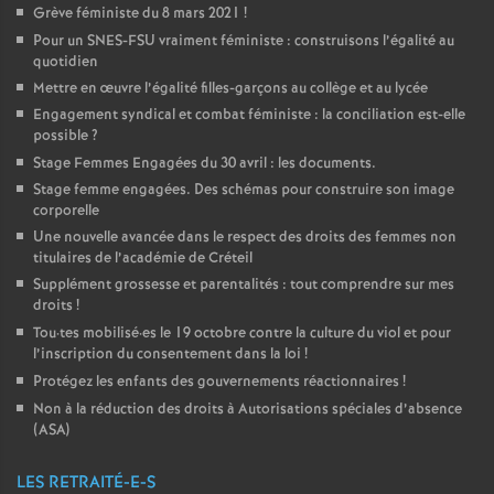
Grève féministe du 8 mars 2021
!
Pour un
SNES
-
FSU
vraiment féministe : construisons l’égalité au
quotidien
Mettre en œuvre l’égalité filles-garçons au collège et au lycée
Engagement syndical et combat féministe : la conciliation est-elle
possible
?
Stage Femmes Engagées du 30 avril : les documents.
Stage femme engagées. Des schémas pour construire son image
corporelle
Une nouvelle avancée dans le respect des droits des femmes non
titulaires de l’académie de Créteil
Supplément grossesse et parentalités : tout comprendre sur mes
droits
!
Tou
·
tes mobilisé
·
es le 19 octobre contre la culture du viol et pour
l’inscription du consentement dans la loi
!
Protégez les enfants des gouvernements réactionnaires
!
Non à la réduction des droits à Autorisations spéciales d’absence
(
ASA
)
LES RETRAITÉ-E-S