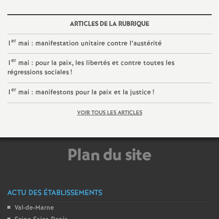
o
ARTICLES DE LA RUBRIQUE
u
er
1
mai : manifestation unitaire contre l’austérité
er
1
mai : pour la paix, les libertés et contre toutes les
r
régressions sociales
!
s
er
1
mai : manifestons pour la paix et la justice
!
VOIR TOUS LES ARTICLES
Plan du site
ACTU DES ÉTABLISSEMENTS
Val-de-Marne