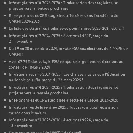
Infostagiaires n°4 2023-2024 : Titularisation des stagiaires, se
projeter vers la rentrée prochaine
Enseignant
·
es et
CPE
stagiaires affecté
·
es dans l’académie de
Créteil 2024-2025
La liste des stagiaires titularisé
·
es pour l’année 2023-2024 est ici
!
Infostagiaires n°2 2024-2025 : élections
INSPE
, stage du
21 novembre
Du 19 au 20 novembre 2024, je vote
FSU
aux élections de l’
INSPE
de
Créteil
!
Avec 67,79% des voix, la
FSU
remporte largement les élections au
conseil de l’
INSPE
2024
InfoStagiaires n°3 2024-2025 : Les chaises musicales à l’Éducation
nationale ça suffit, stage du 27 mars 2025
!
Infostagiaires n°4 2024-2025 : Titularisation des stagiaires, se
projeter vers la rentrée prochaine
Enseignant
·
es et
CPE
stagiaires affecté
·
es à Créteil 2025-2026
Infostagiaires de la rentrée 2025 : Tout savoir pour réussir son
entrée dans le métier
Infostagiaires n°2 2025-2026 : élections
INSPE
, stage du
18 novembre