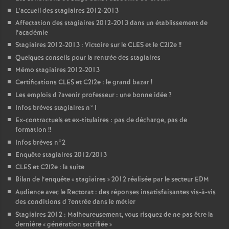
L’accueil des stagiaires 2012-2013
Affectation des stagiaires 2012-2013 dans un établissement de
l’académie
Stagiaires 2012-2013 : Victoire sur le
CLES
et le C2I2e
!!
Quelques conseils pour la rentrée des stagiaires
Mémo stagiaires 2012-2013
Certifications
CLES
et C2I2e : le grand bazar
!
Les emplois d
?avenir professeur : une bonne idée
?
Infos brèves stagiaires n°1
Ex-contractuels et ex-titulaires : pas de décharge, pas de
formation
!!
Infos brèves n°2
Enquête stagiaires 2012/2013
CLES
et C2I2e : la suite
Bilan de l’enquête «
stagiaires
» 2012 réalisée par le secteur
EDM
Audience avec le Rectorat : des réponses insatisfaisantes vis-à-vis
des conditions d
?entrée dans le métier
Stagiaires 2012 : Malheureusement, vous risquez de ne pas être la
dernière «
génération sacrifiée
»