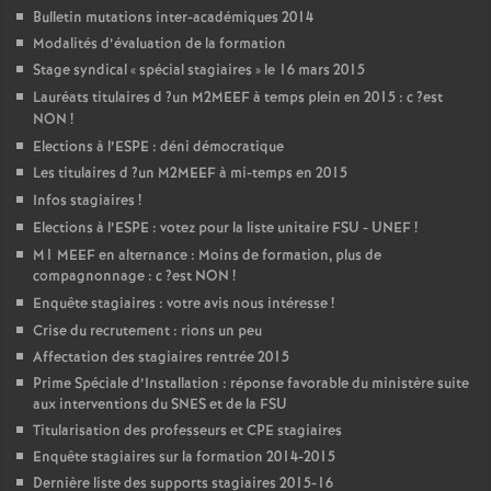
Bulletin mutations inter-académiques 2014
Modalités d’évaluation de la formation
Stage syndical «
spécial stagiaires
» le 16 mars 2015
Lauréats titulaires d
?un
M2MEEF
à temps plein en 2015 : c
?est
NON
!
Elections à l’
ESPE
: déni démocratique
Les titulaires d
?un
M2MEEF
à mi-temps en 2015
Infos stagiaires
!
Elections à l’
ESPE
: votez pour la liste unitaire
FSU
-
UNEF
!
M1
MEEF
en alternance : Moins de formation, plus de
compagnonnage : c
?est
NON
!
Enquête stagiaires : votre avis nous intéresse
!
Crise du recrutement : rions un peu
Affectation des stagiaires rentrée 2015
Prime Spéciale d’Installation : réponse favorable du ministère suite
aux interventions du
SNES
et de la
FSU
Titularisation des professeurs et
CPE
stagiaires
Enquête stagiaires sur la formation 2014-2015
Dernière liste des supports stagiaires 2015-16