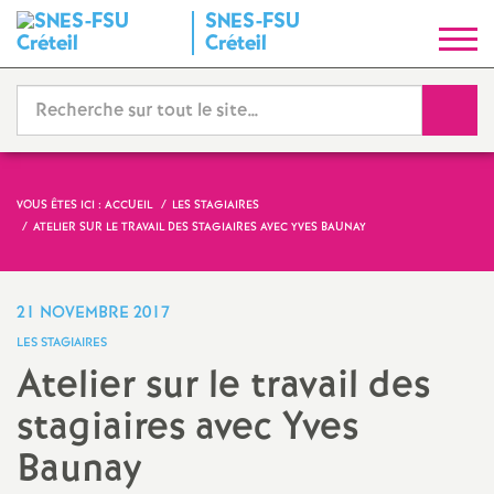
SNES
-
FSU
S
Créteil
y
Reche
n
d
VOUS ÊTES ICI :
ACCUEIL
LES STAGIAIRES
ATELIER SUR LE TRAVAIL DES STAGIAIRES AVEC YVES BAUNAY
i
c
21 NOVEMBRE 2017
LES STAGIAIRES
a
Atelier sur le travail des
stagiaires avec Yves
t
Baunay
N