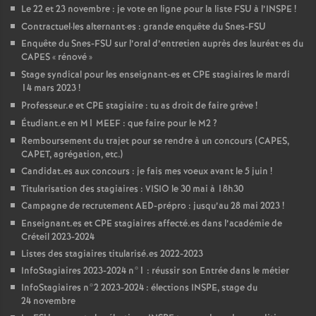
Le 22 et 23 novembre : je vote en ligne pour la liste
FSU
à l’
INSPE
!
Contractuel
·
les alternant
·
es : grande enquête du Snes-
FSU
Enquête du Snes-
FSU
sur l’oral d’entretien auprès des lauréat•es du
CAPES
«
rénové
»
Stage syndical pour les enseignant-es et
CPE
stagiaires le mardi
14 mars 2023
!
Professeur.e et
CPE
stagiaire : tu as droit de faire grève
!
Étudiant.e en M1
MEEF
: que faire pour le M2
?
Remboursement du trajet pour se rendre à un concours (
CAPES
,
CAPET
, agrégation, etc.)
Candidat.es aux concours : je fais mes voeux avant le 5 juin
!
Titularisation des stagiaires :
VISIO
le 30 mai à 18h30
Campagne de recrutement
AED
-prépro : jusqu’au 28 mai 2023
!
Enseignant.es et
CPE
stagiaires affecté.es dans l’académie de
Créteil 2023-2024
Listes des stagiaires titularisé.es 2022-2023
InfoStagiaires 2023-2024 n°1 : réussir son Entrée dans le métier
InfoStagiaires n°2 2023-2024 : élections
INSPE
, stage du
24 novembre