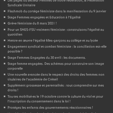
Les pages du secteur Femmes de notre fédération, la Fédération
Syndicale Unitaire
Flashmob du cortège féministe dans la manifestation du 9 janvier
Stage Femmes engagées et Education à l’Egalité
Grève féministe du 8 mars 2021
!
Pour un
SNES
-
FSU
vraiment féministe : construisons l’égalité au
quotidien
Mettre en œuvre l’égalité filles-garçons au collège et au lycée
Engagement syndical et combat féministe : la conciliation est-elle
possible
?
Stage Femmes Engagées du 30 avril : les documents.
Stage femme engagées. Des schémas pour construire son image
corporelle
Une nouvelle avancée dans le respect des droits des femmes non
titulaires de l’académie de Créteil
Supplément grossesse et parentalités : tout comprendre sur mes
droits
!
Tou
·
tes mobilisé
·
es le 19 octobre contre la culture du viol et pour
l’inscription du consentement dans la loi
!
Protégez les enfants des gouvernements réactionnaires
!