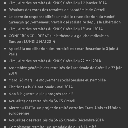
Circulaire des retraités du
SNES
Créteil du 17 janvier 2014
Résultats des votes des retraités de l’académie de Créteil
Le pacte de responsabilité : une vieille revendication du Medef
qu’aucun gouvernement n’avait osé satisfaire depuis la Libération
er
Circulaire des retraités du
SNES
Créteil du 1
avril 2014
CONFERENCE
-
DEBAT
sur le thème «
la gauche radicale en
Europe
»
LUNDI
5
MAI
2014
Appel à la mobilisation des retraité(e)s : manifestation le 3 juin à
Paris
Circulaire des retraités du
SNES
Créteil du 22 mai 2014
Assemblée générale des retraités de l’académie de Créteil le 27 juin
2014
Mardi 28 mars : le mouvement social persiste et s’amplifie
Elections à la
CA
nationale - mai 2014
Non à la guerre, oui au progrès social
!
Actualités des retraités du
SNES
Créteil
Alerte au
TAFTA
, un projet de traité entre les Etats-Unis et l’Union
européenne
Actualités des retraités du
SNES
Créteil- Décembre 2014
Complément retraite : un scandale de plus à l’
UMR
!