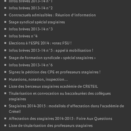
Infos brèves 2013-14 n°1
Infos brèves 2013-14 n°2
Contractuels admissibles : Réunion d’information
Stage syndical spécial stagiaires
Infos brèves 2013-14 n°3
Infos brèves n°4
Elections à l’
ESPE
2014 : votez
FSU
!
Infos brèves 2013-14 n°5 : appel à mobilisation
!
Stage de formation syndicale «
spécial stagiaires
»
Infos brèves 2013-14 n°6
Signez la pétition des
CPE
et professeurs stagiaires
!
Mutations, notation, inspection...
Liste des berceaux stagiaires académie de
CRETEIL
Titularisation et convocation au baccalauréat des collègues
stagiaires
Stagiaires 2014-2015 : modalités d’affectation dans l’académie de
Créteil
Affectation des stagiaires 2014-2015 : Foire Aux Questions
Liste de titularisation des professeurs stagiaires