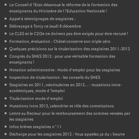
Le Conseil d
?Etat désavoue la réforme de la formation des
enseignants du Ministère de l
?Education Nationale
!
Appel à témoignages de stagiaires :
Débrayage à Torcy ce jeudi 8 décembre
Le
CLES
et le C2i2e ne doivent pas être exigés pour être recruté
!
Formation, évaluation : Châtel conserve son triple zéro
Quelques précisions sur la titularisation des stagiaires 2011-2012
Congrès du
SNES
2012 : pour une véritable formation des
enseignants
!
Notation administrative : Mode d’emploi pour les stagiaires
Inspection de titularisation : les conseils du
SNES
Stagiaires en 2011, néotitulaires en 2012... : mutations intra-
académiques, mode d
?emploi
Titularisation mode d’emploi
Mutations intra 2012, calendrier et rôle des commissions
Lettre au Recteur pour le remboursement des sommes versées par
les stagiaires
Infos brèves stagiaires n°11
Décharge pour les stagiaires 2012 : Vous appelez ça du «
beurre