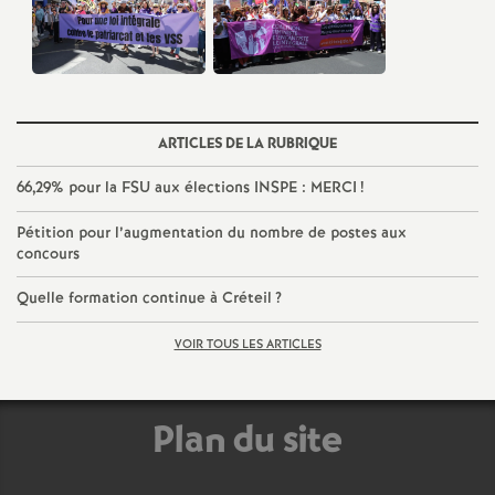
e
c
o
ARTICLES DE LA RUBRIQUE
n
66,29% pour la
FSU
aux élections
INSPE
:
MERCI
!
Pétition pour l’augmentation du nombre de postes aux
d
concours
d
Quelle formation continue à Créteil
?
VOIR TOUS LES ARTICLES
e
g
Plan du site
r