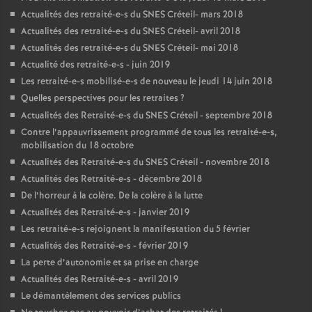
Actualités des retraité-e-s du
SNES
Créteil- mars 2018
Actualités des retraité-e-s du
SNES
Créteil- avril 2018
Actualités des retraité-e-s du
SNES
Créteil- mai 2018
Actualité des retraité-e-s - juin 2019
Les retraité-e-s mobilisé-e-s de nouveau le jeudi 14 juin 2018
Quelles perspectives pour les retraites
?
Actualités des Retraité-e-s du
SNES
Créteil - septembre 2018
Contre l’appauvrissement programmé de tous les retraité-e-s,
mobilisation du 18 octobre
Actualités des Retraité-e-s du
SNES
Créteil - novembre 2018
Actualités des Retraité-e-s - décembre 2018
De l’horreur à la colère. De la colère à la lutte
Actualités des Retraité-e-s - janvier 2019
Les retraité-e-s rejoignent la manifestation du 5 février
Actualités des Retraité-e-s - février 2019
La perte d’autonomie et sa prise en charge
Actualités des Retraité-e-s - avril 2019
Le démantèlement des services publics