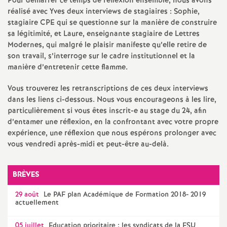
e
Pour démarrer ce temps de réflexion ensemble, nous avons
réalisé avec Yves deux interviews de stagiaires : Sophie,
s
stagiaire
CPE
qui se questionne sur la manière de construire
sa légitimité, et Laure, enseignante stagiaire de Lettres
Modernes, qui malgré le plaisir manifeste qu’elle retire de
E
son travail, s’interroge sur le cadre institutionnel et la
manière d’entretenir cette flamme.
n
Vous trouverez les retranscriptions de ces deux interviews
s
dans les liens ci-dessous. Nous vous encourageons à les lire,
particulièrement si vous êtes inscrit-e au stage du 24, afin
d’entamer une réflexion, en la confrontant avec votre propre
e
expérience, une réflexion que nous espérons prolonger avec
vous vendredi après-midi et peut-être au-delà.
i
BRÈVES
g
29 août
Le
PAF
plan Académique de Formation 2018- 2019
n
actuellement
05 juillet
Education prioritaire : les syndicats de la
FSU