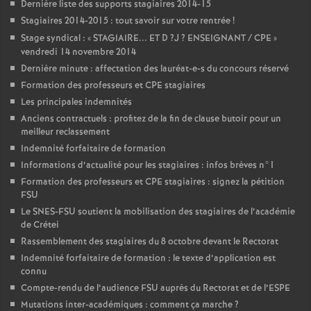
Dernière liste des supports stagiaires 2014-15
Stagiaires 2014-2015 : tout savoir sur votre rentrée
!
Stage syndical : «
STAGIAIRE
...
ET
D
?J
?
ENSEIGNANT
/
CPE
»
vendredi 14 novembre 2014
Dernière minute : affectation des lauréat-e-s du concours réservé
Formation des professeurs et
CPE
stagiaires
Les principales indemnités
Anciens contractuels : profitez de la fin de clause butoir pour un
meilleur reclassement
Indemnité forfaitaire de formation
Informations d’actualité pour les stagiaires : infos brèves n°1
Formation des professeurs et
CPE
stagiaires : signez la pétition
FSU
Le
SNES
-
FSU
soutient la mobilisation des stagiaires de l’académie
de Crétei
Rassemblement des stagiaires du 8 octobre devant le Rectorat
Indemnité forfaitaire de formation : le texte d’application est
connu
Compte-rendu de l’audience
FSU
auprès du Rectorat et de l’
ESPE
Mutations inter-académiques : comment ça marche
?