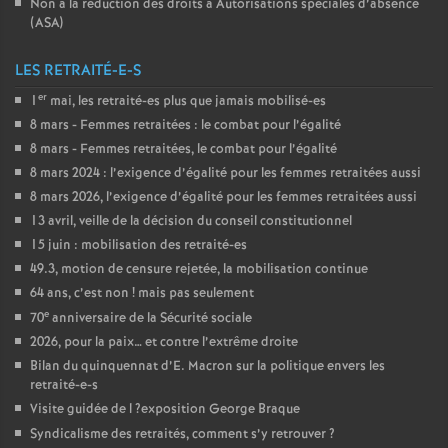
Non à la réduction des droits à Autorisations spéciales d’absence
(
ASA
)
LES RETRAITÉ-E-S
er
1
mai, les retraité-es plus que jamais mobilisé-es
8 mars - Femmes retraitées : le combat pour l’égalité
8 mars - Femmes retraitées, le combat pour l’égalité
8 mars 2024 : l’exigence d’égalité pour les femmes retraitées aussi
8 mars 2026, l’exigence d’égalité pour les femmes retraitées aussi
13 avril, veille de la décision du conseil constitutionnel
15 juin : mobilisation des retraité-es
49.3, motion de censure rejetée, la mobilisation continue
64 ans, c’est non
! mais pas seulement
e
70
anniversaire de la Sécurité sociale
2026, pour la paix… et contre l’extrême droite
Bilan du quinquennat d’E. Macron sur la politique envers les
retraité-e-s
Visite guidée de l
?exposition George Braque
Syndicalisme des retraités, comment s’y retrouver
?