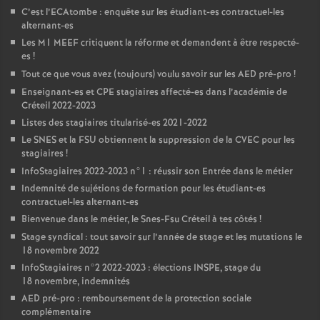
C’est l’ECAtombe : enquête sur les étudiant-es contractuel-les
alternant-es
Les M1
MEEF
critiquent la réforme et demandent à être respecté-
es
!
Tout ce que vous avez (toujours) voulu savoir sur les
AED
pré-pro
!
Enseignant-es et
CPE
stagiaires affecté-es dans l’académie de
Créteil 2022-2023
Listes des stagiaires titularisé-es 2021-2022
Le
SNES
et la
FSU
obtiennent la suppression de la
CVEC
pour les
stagiaires
!
InfoStagiaires 2022-2023 n°1 : réussir son Entrée dans le métier
Indemnité de sujétions de formation pour les étudiant-es
contractuel-les alternant-es
Bienvenue dans le métier, le Snes-Fsu Créteil à tes côtés
!
Stage syndical : tout savoir sur l’année de stage et les mutations le
18 novembre 2022
InfoStagiaires n°2 2022-2023 : élections
INSPE
, stage du
18 novembre, indemnités
AED
pré-pro : remboursement de la protection sociale
complémentaire