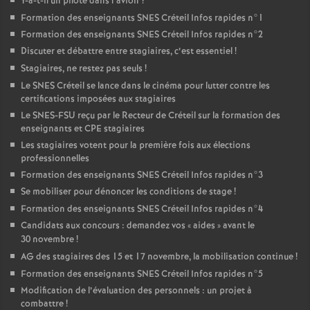
Y-a-t-il un pilote dans l’avion
?
Formation des enseignants
SNES
Créteil Infos rapides n°1
Formation des enseignants
SNES
Créteil Infos rapides n°2
Discuter et débattre entre stagiaires, c’est essentiel
!
Stagiaires, ne restez pas seuls
!
Le
SNES
Créteil se lance dans le cinéma pour lutter contre les
certifications imposées aux stagiaires
Le
SNES
-
FSU
reçu par le Recteur de Créteil sur la formation des
enseignants et
CPE
stagiaires
Les stagiaires votent pour la première fois aux élections
professionnelles
Formation des enseignants
SNES
Créteil Infos rapides n°3
Se mobiliser pour dénoncer les conditions de stage
!
Formation des enseignants
SNES
Créteil Infos rapides n°4
Candidats aux concours : demandez vos «
aides
» avant le
30 novembre
!
AG
des stagiaires des 15 et 17 novembre, la mobilisation continue
!
Formation des enseignants
SNES
Créteil Infos rapides n°5
Modification de l’évaluation des personnels : un projet à
combattre
!