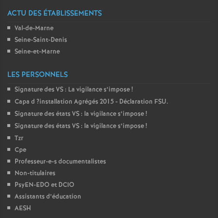
é
ACTU DES ÉTABLISSEMENTS
Val-de-Marne
O
Seine-Saint-Denis
Seine-et-Marne
r
LES PERSONNELS
l
Signature des
VS
: La vigilance s’impose
!
Capa d
?installation Agrégés 2015 - Déclaration
FSU
.
é
Signature des états
VS
: la vigilance s’impose
!
Signature des états
VS
: la vigilance s’impose
!
a
Tzr
Cpe
n
Professeur-e-s documentalistes
Non-titulaires
s
PsyEN-
EDO
et
DCIO
Assistants d’éducation
AESH
T