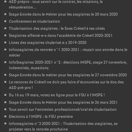
AED
prépro : tout savoir sur le contrat, les missions, la
rémunération...
Stage Entrée dans le Métier pour les stagiaires le 20 mars 2020
Confinement et titularisation
Titularisation des stagiaires : le Snes Créteil à tes côtés
Stagiaires affecté-e-s dans l’académie de Créteil 2020-2021
Listes des stagiaires titularisé.e.s 2019-2020
Infostagiaires de rentrée n°1 2020-2021 : réussir son entrée dans le
métier
InfoStagiaires 2020-2021 n°2 : élections
INSPE
, stage 27 novembre,
indemnités, mutations
Stage Entrée dans le métier pour les stagiaires le 27 novembre 2020
Le rectorat de Créteil ne doit pas faire d’économies sur le dos des
AED
pré-pro
!
Du 16 au 19 mars, votez en ligne pour la
FSU
à l’
INSPE
!
Stage Entrée dans le Métier pour les stagiaires le 26 mars 2021
Tout savoir sur l’entretien professionnel/oral de titularisation
Elections à l’
INSPE
: la
FSU
première
Infostagiaires n°3 2020-2021 : Titularisation des stagiaires, se
projeter vers la rentrée prochaine