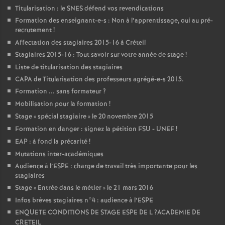
Titularisation : le
SNES
défend vos revendications
Formation des enseignant-e-s : Non à l’apprentissage, oui au pré-
recrutement
!
Affectation des stagiaires 2015-16 à Créteil
Stagiaires 2015-16 : Tout savoir sur votre année de stage
!
Liste de titularisation des stagiaires
CAPA
de Titularisation des professeurs agrégé-e-s 2015.
Formation ... sans formateur
?
Mobilisation pour la formation
!
Stage «
spécial stagiaire
» le 20 novembre 2015
Formation en danger : signez la pétition
FSU
-
UNEF
!
EAP
: à fond la précarité
!
Mutations inter-académiques
Audience à l’
ESPE
: charge de travail très importante pour les
stagiaires
Stage «
Entrée dans le métier
» le 21 mars 2016
Infos brèves stagiaires n°4 : audience à l’
ESPE
ENQUETE
CONDITIONS
DE
STAGE
ESPE
DE
L
?
ACADEMIE
DE
CRETEIL