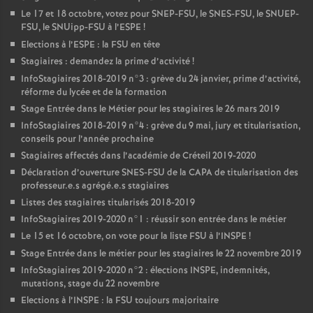
Le 17 et 18 octobre, votez pour
SNEP
-
FSU
, le
SNES
-
FSU
, le
SNUEP
-
FSU
, le SNUipp-
FSU
à l’
ESPE
!
Elections à l’
ESPE
: la
FSU
en tête
Stagiaires : demandez la prime d’activité
!
InfoStagiaires 2018-2019 n°3 : grève du 24 janvier, prime d’activité,
réforme du lycée et de la formation
Stage Entrée dans le Métier pour les stagiaires le 26 mars 2019
InfoStagiaires 2018-2019 n°4 : grève du 9 mai, jury et titularisation,
conseils pour l’année prochaine
Stagiaires affectés dans l’académie de Créteil 2019-2020
Déclaration d’ouverture
SNES
-
FSU
de la
CAPA
de titularisation des
professeur.e.s agrégé.e.s stagiaires
Listes des stagiaires titularisés 2018-2019
InfoStagiaires 2019-2020 n°1 : réussir son entrée dans le métier
Le 15 et 16 octobre, on vote pour la liste
FSU
à l’
INSPE
!
Stage Entrée dans le métier pour les stagiaires le 22 novembre 2019
InfoStagiaires 2019-2020 n°2 : élections
INSPE
, indemnités,
mutations, stage du 22 novembre
Elections à l’
INSPE
: la
FSU
toujours majoritaire