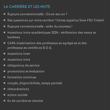
LA CARRIÈRE ET LES MUTS
o
Rupture conventionnelle : Où en est-on
?
u
Des questions sur votre carrière
? Faites appel au Snes
FSU
Créteil.
Rupture conventionnelle : enfin du nouveau
!
Mutations intra-académiques 2024 : vérification des voeux et
r
barèmes
CAPA
titularisation des professeur.es agrégé.es et des
s
professeur.es certifié.es
B.O.E.
mutations inter
mutations intra
obligations de service
promotions et évaluation
formation continue
congés, disponibilités, temps partiels
rémunérations
action sociale
fin de carrière et retraite