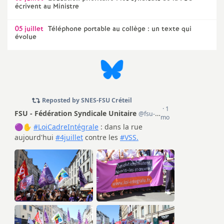
e
écrivent au Ministre
m
05 juillet
Téléphone portable au collège : un texte qui
évolue
e
n
t
s
d
e
S