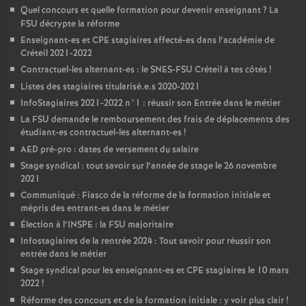
Quel concours et quelle formation pour devenir enseignant
? La
FSU
décrypte la réforme
Enseignant-es et
CPE
stagiaires affecté-es dans l’académie de
Créteil 2021-2022
Contractuel-les alternant-es : le
SNES
-
FSU
Créteil à tes côtés
!
Listes des stagiaires titularisé.e.s 2020-2021
InfoStagiaires 2021-2022 n°1 : réussir son Entrée dans le métier
La
FSU
demande le remboursement des frais de déplacements des
étudiant-es contractuel-les alternant-es
!
AED
pré-pro : dates de versement du salaire
Stage syndical : tout savoir sur l’année de stage le 26 novembre
2021
Communiqué : Fiasco de la réforme de la formation initiale et
mépris des entrant-es dans le métier
Élection à l’
INSPE
: la
FSU
majoritaire
Infostagiaires de la rentrée 2024 : Tout savoir pour réussir son
entrée dans le métier
Stage syndical pour les enseignant-es et
CPE
stagiaires le 10 mars
2022
!
Réforme des concours et de la formation initiale : y voir plus clair
!