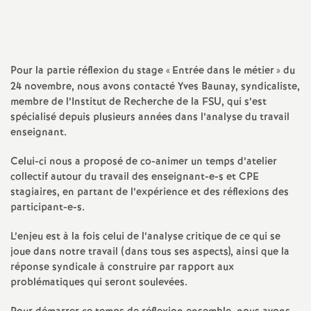
a
t
Pour la partie réflexion du stage «
Entrée dans le métier
» du
24 novembre, nous avons contacté Yves Baunay, syndicaliste,
i
membre de l’Institut de Recherche de la
FSU
, qui s’est
spécialisé depuis plusieurs années dans l’analyse du travail
o
enseignant.
Celui-ci nous a proposé de co-animer un temps d’atelier
n
collectif autour du travail des enseignant-e-s et
CPE
stagiaires, en partant de l’expérience et des réflexions des
a
participant-e-s.
l
L’enjeu est à la fois celui de l’analyse critique de ce qui se
joue dans notre travail (dans tous ses aspects), ainsi que la
réponse syndicale à construire par rapport aux
d
problématiques qui seront soulevées.