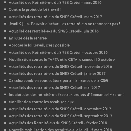
Actualité des Retraité-e-s du
SNES
Créteil- mars 2016
Contre le projet de loi travail
!
Actualités des retraité-e-s du
SNES
Créteil- mars 2017
Jeudi 9 juin. Pouvoir d’achat : les retraité-e-s ne renoncent pas
!
Actualité des retraité-e-s du
SNES
Créteil- juin 2016
En lutte dès la rentrée
Abroger la loi travail, c’est possible
!
Actualité des Retraité-e-s du
SNES
Créteil - octobre 2016
Mobilisation contre le
TAFTA
et le
CETA
le samedi 15 octobre
Actualités des retraité-e-s du
SNES
Créteil - novembre 2016
Actualités des retraité-e-s du
SNES
Créteil- janvier 2017
Calculez combien vous coûtera par an la hausse de la
CSG
Actualités des retraité-e-s du
SNES
Créteil- mai 2017
Inquiétudes des retraité-e-s face aux projets d’Emmanuel Macron
!
Mobilisation contre les reculs sociaux
Actualités des retraité-e-s du
SNES
Créteil- novembre 2017
Actualités des retraité-e-s du
SNES
Créteil- septembre 2017
Actualités des Retraité-e-s du
SNES
Créteil - février 2018
Nouvelle mobilisation des retraité-e-s le jeudi 15 mars 2018