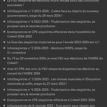
La
FSU
remporte les élections
INSPE
tenues dans des conditions
anormales
!
InfoStagiaires n°3 2023-2024 : Colère face au mépris du nouveau
gouvernement, stage du 28 mars 2024
!
Infostagiaires n°4 2023-2024 : Titularisation des stagiaires, se
projeter vers la rentrée prochaine
Enseignant
·
es et
CPE
stagiaires affecté
·
es dans l’académie de
Créteil 2024-2025
La liste des stagiaires titularisé
·
es pour l’année 2023-2024 est ici
!
Infostagiaires n°2 2024-2025 : élections
INSPE
, stage du
21 novembre
Du 19 au 20 novembre 2024, je vote
FSU
aux élections de l’
INSPE
de
Créteil
!
Avec 67,79% des voix, la
FSU
remporte largement les élections au
conseil de l’
INSPE
2024
InfoStagiaires n°3 2024-2025 : Les chaises musicales à l’Éducation
nationale ça suffit, stage du 27 mars 2025
!
Infostagiaires n°4 2024-2025 : Titularisation des stagiaires, se
projeter vers la rentrée prochaine
Enseignant
·
es et
CPE
stagiaires affecté
·
es à Créteil 2025-2026
Infostagiaires de la rentrée 2025 : Tout savoir pour réussir son