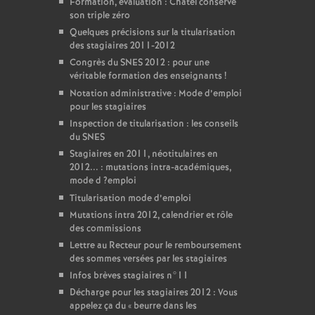
Formation, évaluation : Châtel conserve
son triple zéro
Quelques précisions sur la titularisation
des stagiaires 2011-2012
Congrès du
SNES
2012 : pour une
véritable formation des enseignants
!
Notation administrative : Mode d’emploi
pour les stagiaires
Inspection de titularisation : les conseils
du
SNES
Stagiaires en 2011, néotitulaires en
2012... : mutations intra-académiques,
mode d
?emploi
Titularisation mode d’emploi
Mutations intra 2012, calendrier et rôle
des commissions
Lettre au Recteur pour le remboursement
des sommes versées par les stagiaires
Infos brèves stagiaires n°11
Décharge pour les stagiaires 2012 : Vous
appelez ça du «
beurre dans les