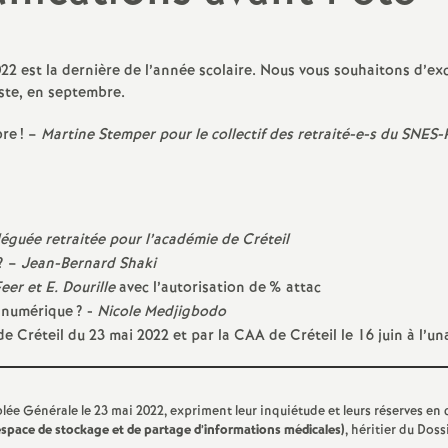
N
évaluation
formation continue
a
inue
22 est la dernière de l’année scolaire. Nous vous souhaitons d’ex
oste, en septembre.
bilités, temps
bre
! –
Martine Stemper pour le collectif des retraité-e-s du
SNES
-
o
éguée retraitée pour l’académie de Créteil
n
? –
Jean-Bernard Shaki
t retraite
eer et E. Dourille
avec l’autorisation de
% attac
a
l numérique
? -
Nicole Medjigbodo
de Créteil du 23 mai 2022 et par la
CAA
de Créteil le 16 juin à l’un
d
lée Générale le 23 mai 2022, expriment leur inquiétude et leurs réserves en 
space de stockage et de partage d’informations médicales)
, héritier du Doss