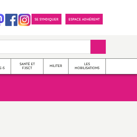
SE SYNDIQUER
ESPACE ADHÉRENT
Recherche sur le 
SANTÉ ET
LES
MILITER
E-S
F3SCT
MOBILISATIONS
formations syndicales
le snes-fsu et son
fonctionnement
Vos élu-e-s en Comité