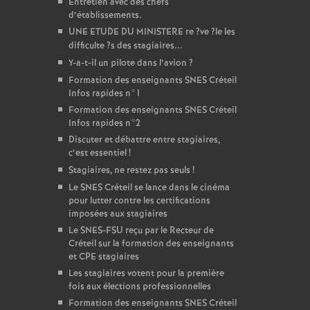
Entretien avec des chefs
d’établissements.
UNE
ETUDE
DU
MINISTERE
re
?ve
?le les
difficulte
?s des stagiaires...
Y-a-t-il un pilote dans l’avion
?
Formation des enseignants
SNES
Créteil
Infos rapides n°1
Formation des enseignants
SNES
Créteil
Infos rapides n°2
Discuter et débattre entre stagiaires,
c’est essentiel
!
Stagiaires, ne restez pas seuls
!
Le
SNES
Créteil se lance dans le cinéma
pour lutter contre les certifications
imposées aux stagiaires
Le
SNES
-
FSU
reçu par le Recteur de
Créteil sur la formation des enseignants
et
CPE
stagiaires
Les stagiaires votent pour la première
fois aux élections professionnelles
Formation des enseignants
SNES
Créteil