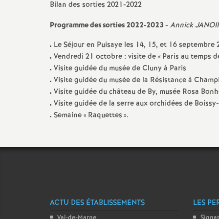
Bilan des sorties 2021-2022
Programme des sorties 2022-2023
-
Annick
JANOI
Le Séjour en Puisaye les 14, 15, et 16 septembre 
Vendredi 21 octobre : visite de «
Paris au temps 
Visite guidée du musée de Cluny à Paris
Visite guidée du musée de la Résistance à Champ
Visite guidée du château de By, musée Rosa Bonh
Visite guidée de la serre aux orchidées de Boissy
t
Semaine «
Raquettes
».
s
ACTU DES ÉTABLISSEMENTS
LES PE
Val-de-Marne
Signa