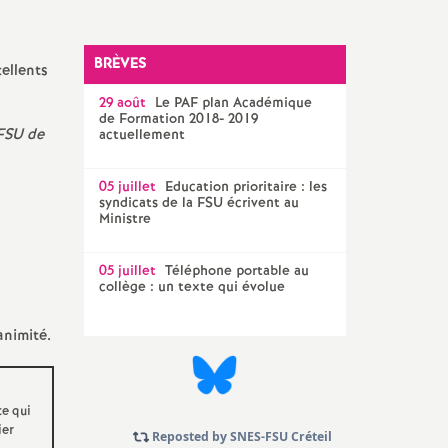
Technique Académique
outils pour les militant-e-s
BRÈVES
cellents
Groupe
29 août
LGBTQIA
Le
PAF
plan Académique
+
de Formation 2018- 2019
FSU
de
actuellement
élections professionnelles
05 juillet
Education prioritaire : les
syndicats de la
FSU
écrivent au
Ministre
05 juillet
Téléphone portable au
collège : un texte qui évolue
animité.
ce qui
ier