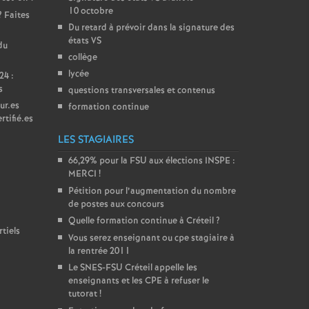
10 octobre
? Faites
Du retard à prévoir dans la signature des
états
VS
du
collège
lycée
24 :
s
questions transversales et contenus
ur.es
formation continue
rtifié.es
LES STAGIAIRES
66,29% pour la
FSU
aux élections
INSPE
:
MERCI
!
Pétition pour l’augmentation du nombre
de postes aux concours
Quelle formation continue à Créteil
?
tiels
Vous serez enseignant ou cpe stagiaire à
la rentrée 2011
Le
SNES
-
FSU
Créteil appelle les
enseignants et les
CPE
à refuser le
tutorat
!