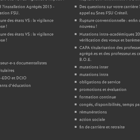
d
?installation Agrégés 2015 -
Des questions sur votre carrière
e
ration
FSU
.
appel au Snes
FSU
Créteil.
ure des états
VS
: la vigilance
Rupture conventionnelle : enfin 
c
ose
!
nouveau
!
ure des états
VS
: la vigilance
Mutations intra-académiques 20
ose
!
vérification des voeux et barème
o
CAPA
titularisation des professe
agrégé.es et des professeur.es ce
n
B.O.E.
seur-e-s documentalistes
mutations inter
tulaires
d
mutations intra
-
EDO
et
DCIO
obligations de service
ants d’éducation
d
promotions et évaluation
formation continue
e
congés, disponibilités, temps par
rémunérations
action sociale
g
fin de carrière et retraite