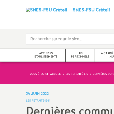
SNES
-
FSU
Créteil
ACTU DES
LES
LA CARRIÈ
ÉTABLISSEMENTS
PERSONNELS
MU
i
VOUS ÊTES ICI :
ACCUEIL
LES RETRAITÉ-E-S
DERNIÈRES COMM
Val-de-Marne
Tzr
mutations inter
Seine-Saint-Denis
Cpe
mutations intra
24 JUIN 2022
t
LES RETRAITÉ-E-S
Seine-et-Marne
Professeur-e-s
obligations de 
Dernières commun
documentalistes