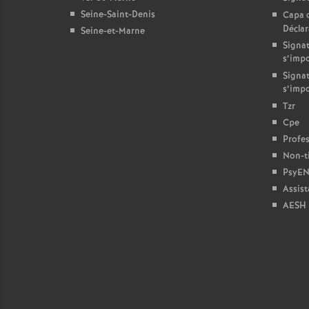
Seine-Saint-Denis
Capa 
Décla
Seine-et-Marne
Signat
s’imp
Signat
s’imp
Tzr
Cpe
Profes
Non-ti
PsyEN
Assist
AESH