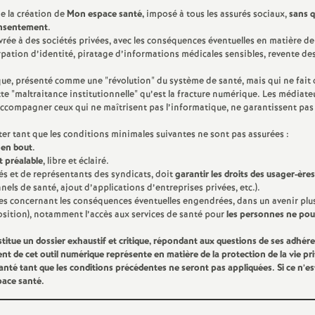
e
e la création de
Mon espace santé,
imposé à tous les assurés sociaux,
sans q
consentement
.
ée à des sociétés privées, avec les conséquences éventuelles en matière de
rpation d’identité, piratage d’informations médicales sensibles, revente de
E
ue, présenté comme une "révolution" du système de santé, mais qui ne fait
e "maltraitance institutionnelle" qu’est la fracture numérique. Les médiate
ccompagner ceux qui ne maîtrisent pas l’informatique, ne garantissent pas 
n
ister tant que les conditions minimales suivantes ne sont pas assurées :
 en bout
.
 préalable
, libre et éclairé.
és et de représentants des syndicats, doit
garantir les droits des usager-ères
e
els de santé, ajout d’applications d’entreprises privées, etc.).
ées concernant les conséquences éventuelles engendrées, dans un avenir plu
sition), notamment l’accès aux services de santé pour
les personnes ne po
titue un dossier exhaustif et critique, répondant aux questions de ses adhére
nt de cet outil numérique représente en matière de la protection de la vie pr
g
santé tant que les conditions précédentes ne seront pas appliquées. Si ce n’es
pace santé.
n