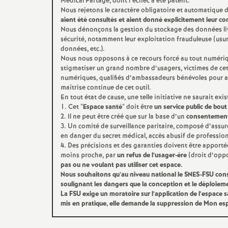
Médical Partagé, dont l’échec a été patent.
Nous rejetons le caractère obligatoire et automatique d
aient été consultés et aient donné explicitement leur 
Nous dénonçons la gestion du stockage des données livr
s
sécurité, notamment leur exploitation frauduleuse (usu
données, etc.).
Nous nous opposons à ce recours forcé au tout numériq
stigmatiser un grand nombre d’usagers, victimes de cett
numériques, qualifiés d’ambassadeurs bénévoles pour a
maîtrise continue de cet outil.
En tout état de cause, une telle initiative ne saurait ex
1. Cet "
Espace santé
" doit être
un service public de bout
s
2. Il ne peut être créé que sur la base d’un
consentement
3. Un comité de surveillance paritaire, composé d’assur
en danger du secret médical, accès abusif de professionn
4. Des précisions et des garanties doivent être apport
moins proche, par
un refus de l’usager-ère
(droit d’oppo
i
pas ou ne voulant pas utiliser cet espace.
Nous souhaitons qu’au niveau national le
SNES
-
FSU
cons
soulignant les dangers que la conception et le déploieme
La
FSU
exige un moratoire sur l’application de l’espace 
mis en pratique, elle demande la suppression de Mon es