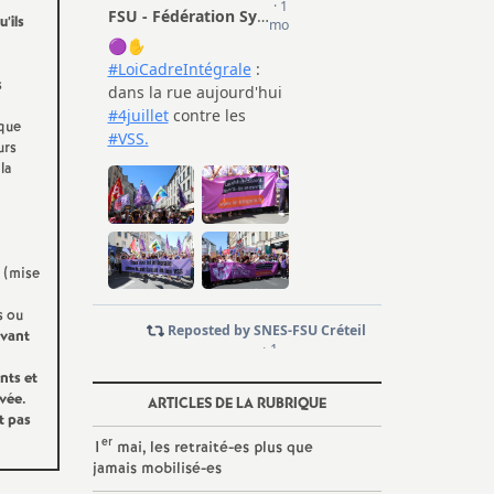
u’ils
s
 que
urs
la
(mise
s ou
uvant
nts et
ivée.
ARTICLES DE LA RUBRIQUE
t pas
er
1
mai, les retraité-es plus que
jamais mobilisé-es