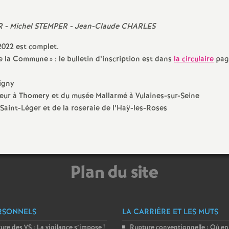
e
R
- Michel
STEMPER
- Jean-Claude
CHARLES
m
2022 est complet.
de la Commune
» : le bulletin d’inscription est dans
la circulaire
pag
e
igny
n
eur à Thomery et du musée Mallarmé à Vulaines-sur-Seine
-Saint-Léger et de la roseraie de l’Haÿ-les-Roses
Plan du site
d
e
RSONNELS
LA CARRIÈRE ET LES MUTS
S
ture des
VS
: La vigilance s’impose
!
Rupture conventionnelle : Où en