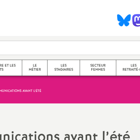
S
y
n
d
RE ET LES
LE
LES
SECTEUR
LES
TS
MÉTIER
STAGIAIRES
FEMMES
RETRAITÉ-
c
UNICATIONS AVANT L’ÉTÉ
collège
a
lycée
service
questions transversales et
ications avant l’été
contenus