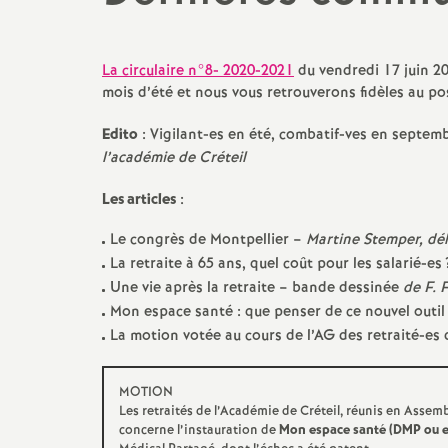
promotions et 
Non-titulaires
formation cont
La circulaire n°8- 2020-2021
du vendredi 17 juin 20
PsyEN-
EDO
et
DCIO
mois d’été et nous vous retrouverons fidèles au p
t
congés, disponi
Assistants d’éducation
partiels
Edito
: Vigilant-es en été, combatif-ves en septem
i
l’académie de Créteil
AESH
rémunérations
Les articles
:
action sociale
Le congrès de Montpellier –
Martine Stemper, dél
La retraite à 65 ans, quel coût pour les salarié-es
fin de carrière e
Une vie après la retraite – bande dessinée
de F. F
Mon espace santé : que penser de ce nouvel outi
La motion votée au cours de l’
AG
des retraité-es 
l
MOTION
Les retraités de l’Académie de Créteil, réunis en Assemb
concerne l’instauration de
Mon espace santé (
DMP
ou e