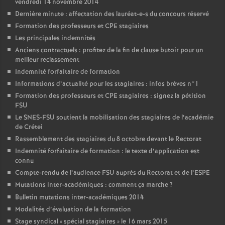
vendredi 14 novembre 2014
Dernière minute : affectation des lauréat-e-s du concours réservé
Formation des professeurs et
CPE
stagiaires
Les principales indemnités
Anciens contractuels : profitez de la fin de clause butoir pour un
meilleur reclassement
Indemnité forfaitaire de formation
Informations d’actualité pour les stagiaires : infos brèves n°1
Formation des professeurs et
CPE
stagiaires : signez la pétition
FSU
Le
SNES
-
FSU
soutient la mobilisation des stagiaires de l’académie
de Crétei
Rassemblement des stagiaires du 8 octobre devant le Rectorat
Indemnité forfaitaire de formation : le texte d’application est
connu
Compte-rendu de l’audience
FSU
auprès du Rectorat et de l’
ESPE
Mutations inter-académiques : comment ça marche
?
Bulletin mutations inter-académiques 2014
Modalités d’évaluation de la formation
Stage syndical «
spécial stagiaires
» le 16 mars 2015