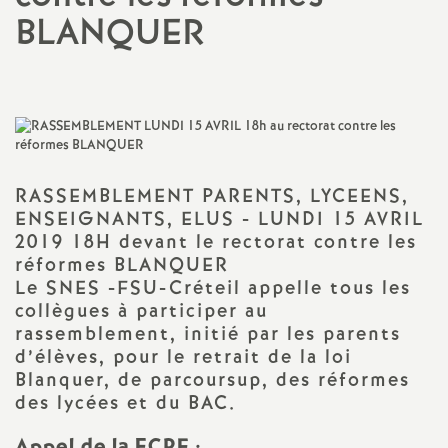
BLANQUER
a
t
i
o
RASSEMBLEMENT
PARENTS
,
LYCEENS
,
ENSEIGNANTS
,
ELUS
-
LUNDI
15
AVRIL
n
2019 18H devant le rectorat contre les
réformes
BLANQUER
a
Le
SNES
-
FSU
-Créteil appelle tous les
collègues à participer au
rassemblement, initié par les parents
l
d’élèves, pour le retrait de la loi
Blanquer, de parcoursup, des réformes
d
des lycées et du
BAC
.
Appel
de la
FCPE
: