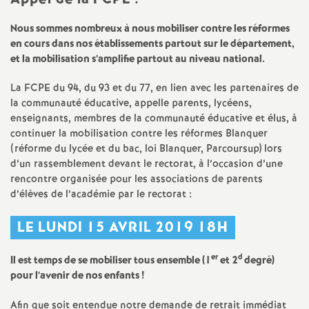
e
s
Nous sommes nombreux à nous mobiliser contre les réformes
en cours dans nos établissements partout sur le département,
et la mobilisation s’amplifie partout au niveau national.
E
La
FCPE
du 94, du 93 et du 77, en lien avec les partenaires de
n
la communauté éducative, appelle parents, lycéens,
enseignants, membres de la communauté éducative et élus, à
s
continuer la mobilisation contre les réformes Blanquer
(réforme du lycée et du bac, loi Blanquer, Parcoursup) lors
d’un rassemblement devant le rectorat, à l’occasion d’une
e
rencontre organisée pour les associations de parents
d’élèves de l’académie par le rectorat :
i
LE
LUNDI
15
AVRIL
2019 18H
g
er
d
Il est temps de se mobiliser tous ensemble (1
et 2
degré)
n
pour l’avenir de nos enfants
!
Afin que soit entendue notre demande de retrait immédiat