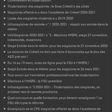
Confinement et titularisation
Titularisation des stagiaires : le Snes Créteil à tes côtés
Stagiaires affecté-e-s dans l’académie de Créteil 2020-2021
Listes des stagiaires titularisé.e.s 2019-2020
Infostagiaires de rentrée n°1 2020-2021 : réussir son entrée dans le
métier
InfoStagiaires 2020-2021 n°2 : élections
INSPE
, stage 27 novembre,
indemnités, mutations
Stage Entrée dans le métier pour les stagiaires le 27 novembre 2020
Le rectorat de Créteil ne doit pas faire d’économies sur le dos des
AED
pré-pro
!
Du 16 au 19 mars, votez en ligne pour la
FSU
à l’
INSPE
!
Stage Entrée dans le Métier pour les stagiaires le 26 mars 2021
Tout savoir sur l’entretien professionnel/oral de titularisation
Elections à l’
INSPE
: la
FSU
première
Infostagiaires n°3 2020-2021 : Titularisation des stagiaires, se
projeter vers la rentrée prochaine
Quel concours et quelle formation pour devenir enseignant
? La
FSU
décrypte la réforme
Enseignant-es et
CPE
stagiaires affecté-es dans l’académie de