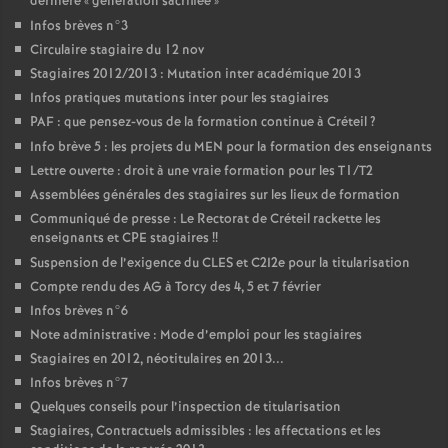
dernière «
génération sacrifiée
»
Infos brèves n°3
Circulaire stagiaire du 12 nov
Stagiaires 2012/2013 : Mutation inter académique 2013
Infos pratiques mutations inter pour les stagiaires
PAF
: que pensez-vous de la formation continue à Créteil
?
Info brève 5 : les projets du
MEN
pour la formation des enseignants
Lettre ouverte : droit à une vraie formation pour les T1/T2
Assemblées générales des stagiaires sur les lieux de formation
Communiqué de presse : Le Rectorat de Créteil rackette les
enseignants et
CPE
stagiaires
!!
Suspension de l’exigence du
CLES
et C2I2e pour la titularisation
Compte rendu des
AG
à Torcy des 4, 5 et 7 février
Infos brèves n°6
Note administrative : Mode d’emploi pour les stagiaires
Stagiaires en 2012, néotitulaires en 2013...
Infos brèves n°7
Quelques conseils pour l’inspection de titularisation
Stagiaires, Contractuels admissibles : les affectations et les