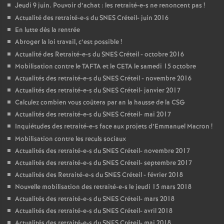
Jeudi 9 juin. Pouvoir d’achat : les retraité-e-s ne renoncent pas
!
Actualité des retraité-e-s du
SNES
Créteil- juin 2016
En lutte dès la rentrée
Abroger la loi travail, c’est possible
!
Actualité des Retraité-e-s du
SNES
Créteil - octobre 2016
Mobilisation contre le
TAFTA
et le
CETA
le samedi 15 octobre
Actualités des retraité-e-s du
SNES
Créteil - novembre 2016
Actualités des retraité-e-s du
SNES
Créteil- janvier 2017
Calculez combien vous coûtera par an la hausse de la
CSG
Actualités des retraité-e-s du
SNES
Créteil- mai 2017
Inquiétudes des retraité-e-s face aux projets d’Emmanuel Macron
!
Mobilisation contre les reculs sociaux
Actualités des retraité-e-s du
SNES
Créteil- novembre 2017
Actualités des retraité-e-s du
SNES
Créteil- septembre 2017
Actualités des Retraité-e-s du
SNES
Créteil - février 2018
Nouvelle mobilisation des retraité-e-s le jeudi 15 mars 2018
Actualités des retraité-e-s du
SNES
Créteil- mars 2018
Actualités des retraité-e-s du
SNES
Créteil- avril 2018
Actualités des retraité-e-s du
SNES
Créteil- mai 2018