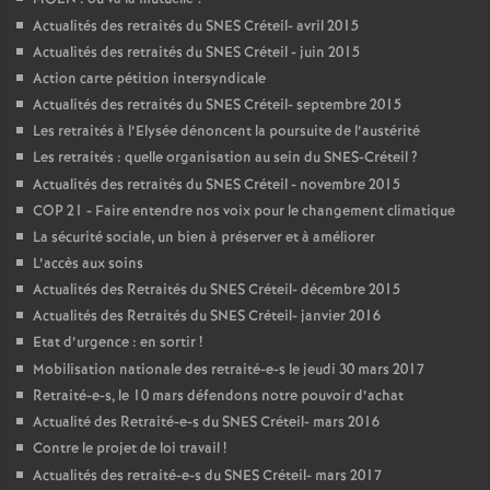
Actualités des retraités du
SNES
Créteil- avril 2015
Actualités des retraités du
SNES
Créteil - juin 2015
Action carte pétition intersyndicale
Actualités des retraités du
SNES
Créteil- septembre 2015
Les retraités à l’Elysée dénoncent la poursuite de l’austérité
Les retraités : quelle organisation au sein du
SNES
-Créteil
?
Actualités des retraités du
SNES
Créteil - novembre 2015
COP
21 - Faire entendre nos voix pour le changement climatique
La sécurité sociale, un bien à préserver et à améliorer
L’accès aux soins
Actualités des Retraités du
SNES
Créteil- décembre 2015
Actualités des Retraités du
SNES
Créteil- janvier 2016
Etat d’urgence : en sortir
!
Mobilisation nationale des retraité-e-s le jeudi 30 mars 2017
Retraité-e-s, le 10 mars défendons notre pouvoir d’achat
Actualité des Retraité-e-s du
SNES
Créteil- mars 2016
Contre le projet de loi travail
!
Actualités des retraité-e-s du
SNES
Créteil- mars 2017