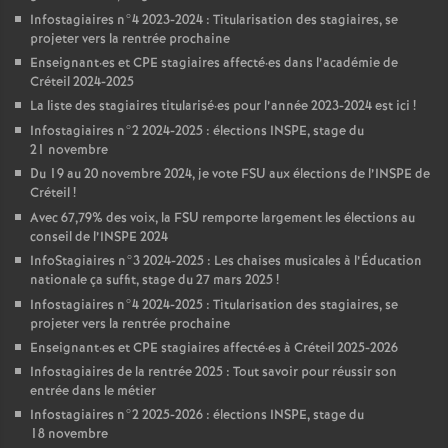
Infostagiaires n°4 2023-2024 : Titularisation des stagiaires, se
projeter vers la rentrée prochaine
Enseignant
·
es et
CPE
stagiaires affecté
·
es dans l’académie de
Créteil 2024-2025
La liste des stagiaires titularisé
·
es pour l’année 2023-2024 est ici
!
Infostagiaires n°2 2024-2025 : élections
INSPE
, stage du
21 novembre
Du 19 au 20 novembre 2024, je vote
FSU
aux élections de l’
INSPE
de
Créteil
!
Avec 67,79% des voix, la
FSU
remporte largement les élections au
conseil de l’
INSPE
2024
InfoStagiaires n°3 2024-2025 : Les chaises musicales à l’Éducation
nationale ça suffit, stage du 27 mars 2025
!
Infostagiaires n°4 2024-2025 : Titularisation des stagiaires, se
projeter vers la rentrée prochaine
Enseignant
·
es et
CPE
stagiaires affecté
·
es à Créteil 2025-2026
Infostagiaires de la rentrée 2025 : Tout savoir pour réussir son
entrée dans le métier
Infostagiaires n°2 2025-2026 : élections
INSPE
, stage du
18 novembre