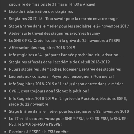
circulaire de missions le 31 mai à 14h30 à Arcueil
Liste de titularisation des stagiaires
Stagiaires 2017-18 : Tout savoir pour la rentrée et votre stage
!
Stage Entrée dans le métier pour les stagiaires le 24 novembre 2017
Atelier sur le travail des stagiaires avec Yves Baunay
Le
SNES
-
FSU
Créteil soutient la grève du 23 novembre à l’
ESPE
Affectation des stagiaires 2018-2019
Infostagiaires n°4 : préparer l’année prochaine, titularisation, ...
Stagiaires affectés dans l’académie de Créteil 2018-2019
Futurs stagiaires : démarches, logement, rentrée des stagiaires
Lauréats aux concours : Payer pour enseigner
? Non merci
!
InfoStagiaires 2018-2019 n°1 : réussir son entrée dans le métier
CVEC
, c’est toujours non
! Signez la pétition
!
InfoStagiaires 2018-2019 n°2 : grève du 9 octobre, élections
ESPE
,
stage du 22 novembre
Stage Entrée dans le métier pour les stagiaires le 22 novembre 2018
Le 17 et 18 octobre, votez pour
SNEP
-
FSU
, le
SNES
-
FSU
, le
SNUEP
-
FSU
, le SNUipp-
FSU
à l’
ESPE
!
Elections à l’
ESPE
: la
FSU
en tête