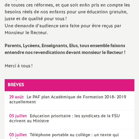
e
de toutes ces réformes, et que soit enfin pris en compte les
besoins réels de nos enfants pour une éducation gratuite,
m
juste et de qualité pour tous
!
Une demande d’audience sera faite pour être reçus par
e
Monsieur le Recteur.
Parents, Lycéens, Enseignants, Elus, tous ensemble faisons
n
entendre nos revendications devant monsieur le Recteur
!
t
Merci à tous
!
s
BRÈVES
d
29 août
Le
PAF
plan Académique de Formation 2018- 2019
actuellement
e
05 juillet
Education prioritaire : les syndicats de la
FSU
écrivent au Ministre
S
05 juillet
Téléphone portable au collège : un texte qui