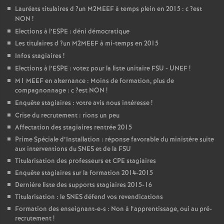
Lauréats titulaires d
?un
M2MEEF
à temps plein en 2015 : c
?est
NON
!
Elections à l’
ESPE
: déni démocratique
Les titulaires d
?un
M2MEEF
à mi-temps en 2015
Infos stagiaires
!
Elections à l’
ESPE
: votez pour la liste unitaire
FSU
-
UNEF
!
M1
MEEF
en alternance : Moins de formation, plus de
compagnonnage : c
?est
NON
!
Enquête stagiaires : votre avis nous intéresse
!
Crise du recrutement : rions un peu
Affectation des stagiaires rentrée 2015
Prime Spéciale d’Installation : réponse favorable du ministère suite
aux interventions du
SNES
et de la
FSU
Titularisation des professeurs et
CPE
stagiaires
Enquête stagiaires sur la formation 2014-2015
Dernière liste des supports stagiaires 2015-16
Titularisation : le
SNES
défend vos revendications
Formation des enseignant-e-s : Non à l’apprentissage, oui au pré-
recrutement
!