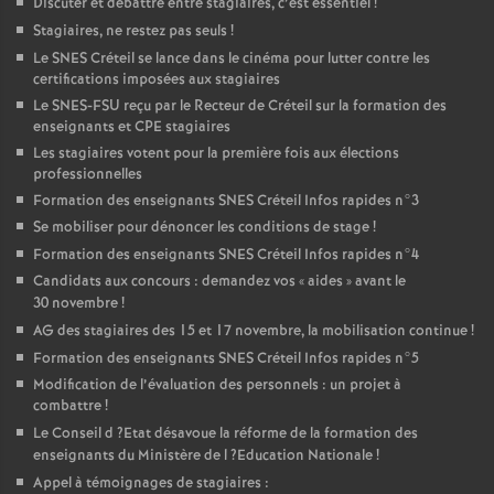
Discuter et débattre entre stagiaires, c’est essentiel
!
Stagiaires, ne restez pas seuls
!
Le
SNES
Créteil se lance dans le cinéma pour lutter contre les
certifications imposées aux stagiaires
Le
SNES
-
FSU
reçu par le Recteur de Créteil sur la formation des
enseignants et
CPE
stagiaires
Les stagiaires votent pour la première fois aux élections
professionnelles
Formation des enseignants
SNES
Créteil Infos rapides n°3
Se mobiliser pour dénoncer les conditions de stage
!
Formation des enseignants
SNES
Créteil Infos rapides n°4
Candidats aux concours : demandez vos «
aides
» avant le
30 novembre
!
AG
des stagiaires des 15 et 17 novembre, la mobilisation continue
!
Formation des enseignants
SNES
Créteil Infos rapides n°5
Modification de l’évaluation des personnels : un projet à
combattre
!
Le Conseil d
?Etat désavoue la réforme de la formation des
enseignants du Ministère de l
?Education Nationale
!
Appel à témoignages de stagiaires :