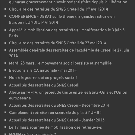
qu’aucun gouvernement n’avait osé satisfaire depuis la Libération
er
Circulaire des retraités du
SNES
Créteil du 1
avril 2014
CONFERENCE
-
DEBAT
sur le thème «
la gauche radicale en
Europe
»
LUNDI
5
MAI
2014
Appel à la mobilisation des retraité(e)s : manifestation le 3 juin à
Paris
Circulaire des retraités du
SNES
Créteil du 22 mai 2014
Assemblée générale des retraités de l’académie de Créteil le 27 juin
2014
Mardi 28 mars : le mouvement social persiste et s’amplifie
Elections à la
CA
nationale - mai 2014
Non à la guerre, oui au progrès social
!
Actualités des retraités du
SNES
Créteil
Alerte au
TAFTA
, un projet de traité entre les Etats-Unis et l’Union
européenne
Actualités des retraités du
SNES
Créteil- Décembre 2014
Complément retraite : un scandale de plus à l’
UMR
!
Actualités des retraités du
SNES
Créteil- Janvier 2015
Le 17 mars, journée de mobilisation des retraité-e-s
MGEN
: où va la mutuelle
?