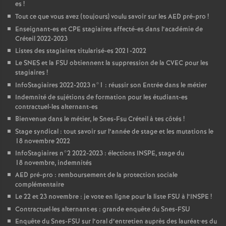
es
!
Tout ce que vous avez (toujours) voulu savoir sur les
AED
pré-pro
!
Enseignant-es et
CPE
stagiaires affecté-es dans l’académie de
Créteil 2022-2023
Listes des stagiaires titularisé-es 2021-2022
Le
SNES
et la
FSU
obtiennent la suppression de la
CVEC
pour les
stagiaires
!
InfoStagiaires 2022-2023 n°1 : réussir son Entrée dans le métier
Indemnité de sujétions de formation pour les étudiant-es
contractuel-les alternant-es
Bienvenue dans le métier, le Snes-Fsu Créteil à tes côtés
!
Stage syndical : tout savoir sur l’année de stage et les mutations le
18 novembre 2022
InfoStagiaires n°2 2022-2023 : élections
INSPE
, stage du
18 novembre, indemnités
AED
pré-pro : remboursement de la protection sociale
complémentaire
Le 22 et 23 novembre : je vote en ligne pour la liste
FSU
à l’
INSPE
!
Contractuel
·
les alternant
·
es : grande enquête du Snes-
FSU
Enquête du Snes-
FSU
sur l’oral d’entretien auprès des lauréat•es du