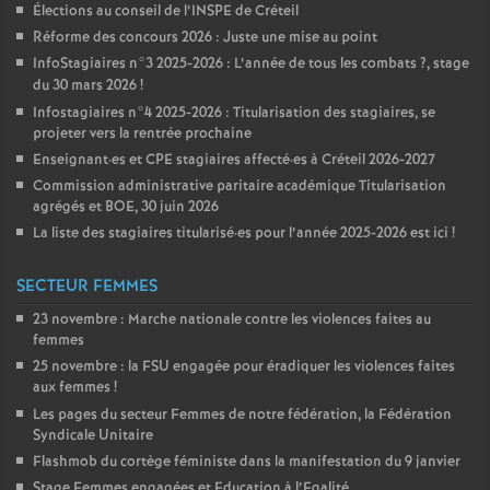
Élections au conseil de l’
INSPE
de Créteil
Réforme des concours 2026 : Juste une mise au point
InfoStagiaires n°3 2025-2026 : L’année de tous les combats
?, stage
du 30 mars 2026
!
Infostagiaires n°4 2025-2026 : Titularisation des stagiaires, se
projeter vers la rentrée prochaine
Enseignant
·
es et
CPE
stagiaires affecté
·
es à Créteil 2026-2027
Commission administrative paritaire académique Titularisation
agrégés et
BOE
, 30 juin 2026
La liste des stagiaires titularisé
·
es pour l’année 2025-2026 est ici
!
SECTEUR FEMMES
23 novembre : Marche nationale contre les violences faites au
femmes
25 novembre : la
FSU
engagée pour éradiquer les violences faites
aux femmes
!
Les pages du secteur Femmes de notre fédération, la Fédération
Syndicale Unitaire
Flashmob du cortège féministe dans la manifestation du 9 janvier
Stage Femmes engagées et Education à l’Egalité