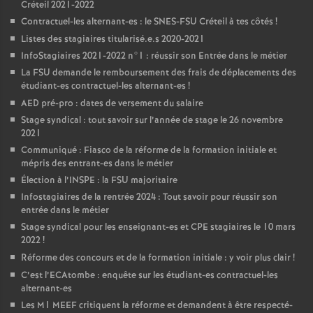
Créteil 2021-2022
Contractuel-les alternant-es : le
SNES
-
FSU
Créteil à tes côtés
!
Listes des stagiaires titularisé.e.s 2020-2021
InfoStagiaires 2021-2022 n°1 : réussir son Entrée dans le métier
La
FSU
demande le remboursement des frais de déplacements des
étudiant-es contractuel-les alternant-es
!
AED
pré-pro : dates de versement du salaire
Stage syndical : tout savoir sur l’année de stage le 26 novembre
2021
Communiqué : Fiasco de la réforme de la formation initiale et
mépris des entrant-es dans le métier
Élection à l’
INSPE
: la
FSU
majoritaire
Infostagiaires de la rentrée 2024 : Tout savoir pour réussir son
entrée dans le métier
Stage syndical pour les enseignant-es et
CPE
stagiaires le 10 mars
2022
!
Réforme des concours et de la formation initiale : y voir plus clair
!
C’est l’ECAtombe : enquête sur les étudiant-es contractuel-les
alternant-es
Les M1
MEEF
critiquent la réforme et demandent à être respecté-