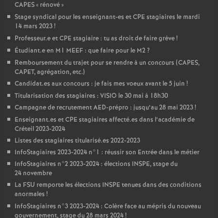
CAPES
«
rénové
»
Stage syndical pour les enseignant-es et
CPE
stagiaires le mardi
14 mars 2023
!
Professeur.e et
CPE
stagiaire : tu as droit de faire grève
!
Étudiant.e en M1
MEEF
: que faire pour le M2
?
Remboursement du trajet pour se rendre à un concours (
CAPES
,
CAPET
, agrégation, etc.)
Candidat.es aux concours : je fais mes voeux avant le 5 juin
!
Titularisation des stagiaires :
VISIO
le 30 mai à 18h30
Campagne de recrutement
AED
-prépro : jusqu’au 28 mai 2023
!
Enseignant.es et
CPE
stagiaires affecté.es dans l’académie de
Créteil 2023-2024
Listes des stagiaires titularisé.es 2022-2023
InfoStagiaires 2023-2024 n°1 : réussir son Entrée dans le métier
InfoStagiaires n°2 2023-2024 : élections
INSPE
, stage du
24 novembre
La
FSU
remporte les élections
INSPE
tenues dans des conditions
anormales
!
InfoStagiaires n°3 2023-2024 : Colère face au mépris du nouveau
gouvernement, stage du 28 mars 2024
!