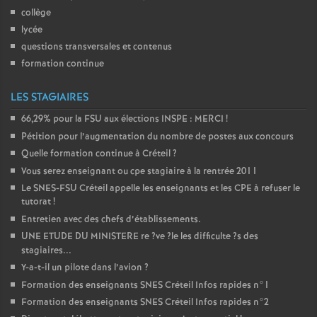
collège
lycée
questions transversales et contenus
formation continue
LES STAGIAIRES
66,29% pour la
FSU
aux élections
INSPE
:
MERCI
!
Pétition pour l’augmentation du nombre de postes aux concours
Quelle formation continue à Créteil
?
Vous serez enseignant ou cpe stagiaire à la rentrée 2011
Le
SNES
-
FSU
Créteil appelle les enseignants et les
CPE
à refuser le
tutorat
!
Entretien avec des chefs d’établissements.
UNE
ETUDE
DU
MINISTERE
re
?ve
?le les difficulte
?s des
stagiaires...
Y-a-t-il un pilote dans l’avion
?
Formation des enseignants
SNES
Créteil Infos rapides n°1
Formation des enseignants
SNES
Créteil Infos rapides n°2