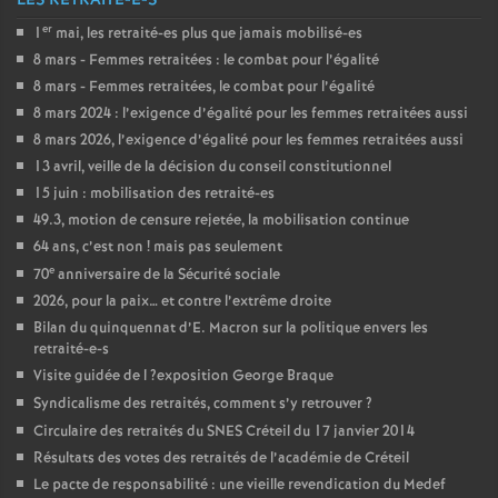
LES RETRAITÉ-E-S
er
1
mai, les retraité-es plus que jamais mobilisé-es
8 mars - Femmes retraitées : le combat pour l’égalité
8 mars - Femmes retraitées, le combat pour l’égalité
8 mars 2024 : l’exigence d’égalité pour les femmes retraitées aussi
8 mars 2026, l’exigence d’égalité pour les femmes retraitées aussi
13 avril, veille de la décision du conseil constitutionnel
15 juin : mobilisation des retraité-es
49.3, motion de censure rejetée, la mobilisation continue
64 ans, c’est non
! mais pas seulement
e
70
anniversaire de la Sécurité sociale
2026, pour la paix… et contre l’extrême droite
Bilan du quinquennat d’E. Macron sur la politique envers les
retraité-e-s
Visite guidée de l
?exposition George Braque
Syndicalisme des retraités, comment s’y retrouver
?
Circulaire des retraités du
SNES
Créteil du 17 janvier 2014
Résultats des votes des retraités de l’académie de Créteil
Le pacte de responsabilité : une vieille revendication du Medef