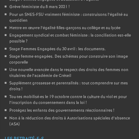
Grève féministe du 8 mars 2021
!
Pour un
SNES
-
FSU
vraiment féministe : construisons l’égalité au
quotidien
Mettre en œuvre l’égalité filles-garçons au collège et au lycée
Engagement syndical et combat féministe : la conciliation est-elle
possible
?
Stage Femmes Engagées du 30 avril : les documents.
Stage femme engagées. Des schémas pour construire son image
corporelle
Une nouvelle avancée dans le respect des droits des femmes non
titulaires de l’académie de Créteil
Supplément grossesse et parentalités : tout comprendre sur mes
droits
!
Tou
·
tes mobilisé
·
es le 19 octobre contre la culture du viol et pour
l’inscription du consentement dans la loi
!
Protégez les enfants des gouvernements réactionnaires
!
Non à la réduction des droits à Autorisations spéciales d’absence
(
ASA
)