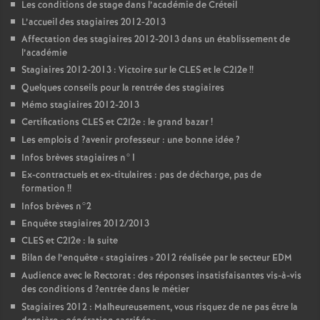
Les conditions de stage dans l’académie de Créteil
L’accueil des stagiaires 2012-2013
Affectation des stagiaires 2012-2013 dans un établissement de
l’académie
Stagiaires 2012-2013 : Victoire sur le
CLES
et le C2I2e
!!
Quelques conseils pour la rentrée des stagiaires
Mémo stagiaires 2012-2013
Certifications
CLES
et C2I2e : le grand bazar
!
Les emplois d
?avenir professeur : une bonne idée
?
Infos brèves stagiaires n°1
Ex-contractuels et ex-titulaires : pas de décharge, pas de
formation
!!
Infos brèves n°2
Enquête stagiaires 2012/2013
CLES
et C2I2e : la suite
Bilan de l’enquête «
stagiaires
» 2012 réalisée par le secteur
EDM
Audience avec le Rectorat : des réponses insatisfaisantes vis-à-vis
des conditions d
?entrée dans le métier
Stagiaires 2012 : Malheureusement, vous risquez de ne pas être la