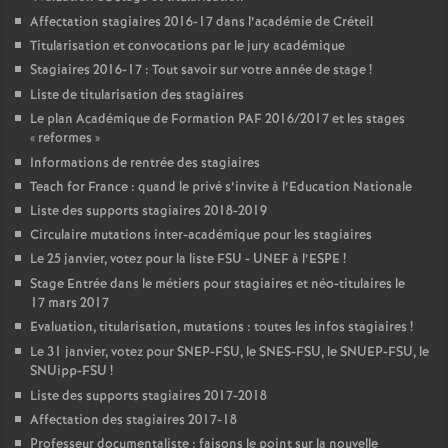
Affectation stagiaires 2016-17 dans l’académie de Créteil
Titularisation et convocations par le jury académique
Stagiaires 2016-17 : Tout savoir sur votre année de stage
!
Liste de titularisation des stagiaires
Le plan Académique de Formation
PAF
2016/2017 et les stages
«
reformes
»
Informations de rentrée des stagiaires
Teach for France : quand le privé s’invite à l’Education Nationale
Liste des supports stagiaires 2018-2019
Circulaire mutations inter-académique pour les stagiaires
Le 25 janvier, votez pour la liste
FSU
-
UNEF
à l’
ESPE
!
Stage Entrée dans le métiers pour stagiaires et néo-titulaires le
17 mars 2017
Evaluation, titularisation, mutations : toutes les infos stagiaires
!
Le 31 janvier, votez pour
SNEP
-
FSU
, le
SNES
-
FSU
, le
SNUEP
-
FSU
, le
SNUipp-
FSU
!
Liste des supports stagiaires 2017-2018
Affectation des stagiaires 2017-18
Professeur documentaliste : faisons le point sur la nouvelle