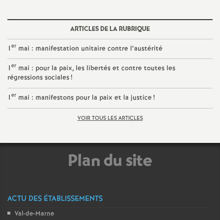
é
ARTICLES DE LA RUBRIQUE
O
er
1
mai : manifestation unitaire contre l’austérité
r
er
1
mai : pour la paix, les libertés et contre toutes les
régressions sociales
!
l
er
1
mai : manifestons pour la paix et la justice
!
é
VOIR TOUS LES ARTICLES
a
Plan du site
n
s
ACTU DES ÉTABLISSEMENTS
T
Val-de-Marne