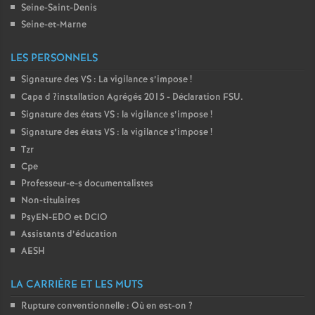
Seine-Saint-Denis
o
Seine-et-Marne
LES PERSONNELS
u
Signature des
VS
: La vigilance s’impose
!
r
Capa d
?installation Agrégés 2015 - Déclaration
FSU
.
Signature des états
VS
: la vigilance s’impose
!
s
Signature des états
VS
: la vigilance s’impose
!
Tzr
Cpe
Professeur-e-s documentalistes
Non-titulaires
PsyEN-
EDO
et
DCIO
Assistants d’éducation
AESH
LA CARRIÈRE ET LES MUTS
Rupture conventionnelle : Où en est-on
?