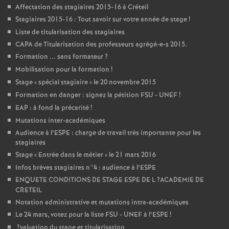
Affectation des stagiaires 2015-16 à Créteil
Stagiaires 2015-16 : Tout savoir sur votre année de stage
!
Liste de titularisation des stagiaires
CAPA
de Titularisation des professeurs agrégé-e-s 2015.
Formation ... sans formateur
?
Mobilisation pour la formation
!
Stage «
spécial stagiaire
» le 20 novembre 2015
Formation en danger : signez la pétition
FSU
-
UNEF
!
EAP
: à fond la précarité
!
Mutations inter-académiques
Audience à l’
ESPE
: charge de travail très importante pour les
stagiaires
Stage «
Entrée dans le métier
» le 21 mars 2016
Infos brèves stagiaires n°4 : audience à l’
ESPE
ENQUETE
CONDITIONS
DE
STAGE
ESPE
DE
L
?
ACADEMIE
DE
CRETEIL
Notation administrative et mutations intra-académiques
Le 24 mars, votez pour la liste
FSU
-
UNEF
à l’
ESPE
!
?valuation du stage et titularisation