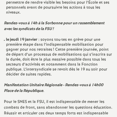
permettre de rendre visible les besoins pour l’École et ses
e
personnels avant de poursuivre les actions à tous les
niveaux.
c
Rendez-vous à 14h à la Sorbonne pour un rassemblement
avec les syndicats de la
FSU
!
o
le jeudi 19 janvier
: soyons tou
·
tes en grève pour une
n
première étape dans l’indispensable mobilisation pour
gagner pour nos retraites
! Cette première journée, point
de départ d’un processus de mobilisations qui s’inscrira sur
d
la durée, doit être la plus massive possible dans tous les
secteurs d’activités et notamment dans la Fonction
publique. L’intersyndicale se revoit dès le 19 au soir pour
d
décider de suites rapides.
e
Manifestation Unitaire Régionale - Rendez-vous à 14h00
Place de la République.
g
Pour le
SNES
et la
FSU
, il est indispensable de mener les
combats de front, sans abandonner les questions éducation.
r
Réussir et articuler ces deux temps forts est indispensable