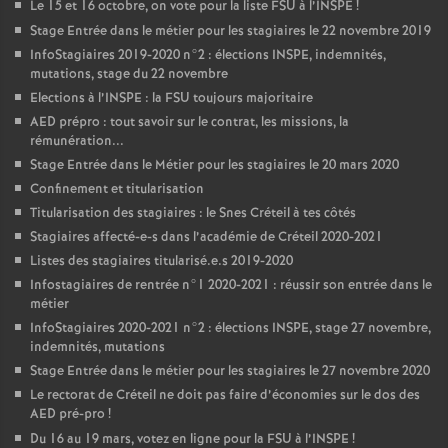
Le 15 et 16 octobre, on vote pour la liste
FSU
à l’
INSPE
!
Stage Entrée dans le métier pour les stagiaires le 22 novembre 2019
InfoStagiaires 2019-2020 n°2 : élections
INSPE
, indemnités,
mutations, stage du 22 novembre
Elections à l’
INSPE
: la
FSU
toujours majoritaire
AED
prépro : tout savoir sur le contrat, les missions, la
rémunération...
Stage Entrée dans le Métier pour les stagiaires le 20 mars 2020
Confinement et titularisation
Titularisation des stagiaires : le Snes Créteil à tes côtés
Stagiaires affecté-e-s dans l’académie de Créteil 2020-2021
Listes des stagiaires titularisé.e.s 2019-2020
Infostagiaires de rentrée n°1 2020-2021 : réussir son entrée dans le
métier
InfoStagiaires 2020-2021 n°2 : élections
INSPE
, stage 27 novembre,
indemnités, mutations
Stage Entrée dans le métier pour les stagiaires le 27 novembre 2020
Le rectorat de Créteil ne doit pas faire d’économies sur le dos des
AED
pré-pro
!
Du 16 au 19 mars, votez en ligne pour la
FSU
à l’
INSPE
!