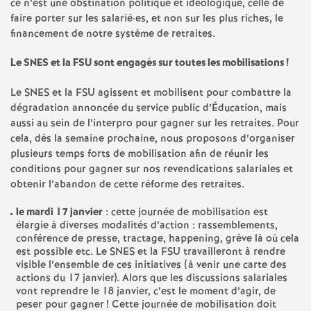
e
ce n’est une obstination politique et idéologique, celle de
faire porter sur les salarié
·
es, et non sur les plus riches, le
financement de notre système de retraites.
m
Le
SNES
et la
FSU
sont engagés sur toutes les mobilisations
!
e
Le
SNES
et la
FSU
agissent et mobilisent pour combattre la
n
dégradation annoncée du service public d’Éducation, mais
aussi au sein de l’interpro pour gagner sur les retraites. Pour
cela, dès la semaine prochaine, nous proposons d’organiser
t
plusieurs temps forts de mobilisation afin de réunir les
conditions pour gagner sur nos revendications salariales et
s
obtenir l’abandon de cette réforme des retraites.
le mardi 17 janvier
: cette journée de mobilisation est
d
élargie à diverses modalités d’action : rassemblements,
conférence de presse, tractage, happening, grève là où cela
e
est possible etc. Le
SNES
et la
FSU
travailleront à rendre
visible l’ensemble de ces initiatives (à venir une carte des
actions du 17 janvier). Alors que les discussions salariales
S
vont reprendre le 18 janvier, c’est le moment d’agir, de
peser pour gagner
! Cette journée de mobilisation doit