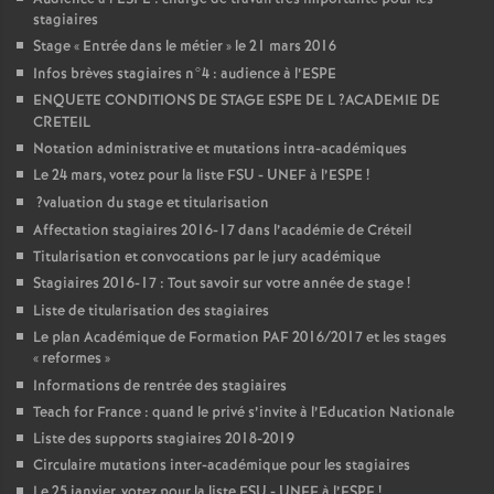
stagiaires
Stage «
Entrée dans le métier
» le 21 mars 2016
Infos brèves stagiaires n°4 : audience à l’
ESPE
ENQUETE
CONDITIONS
DE
STAGE
ESPE
DE
L
?
ACADEMIE
DE
CRETEIL
Notation administrative et mutations intra-académiques
Le 24 mars, votez pour la liste
FSU
-
UNEF
à l’
ESPE
!
?valuation du stage et titularisation
Affectation stagiaires 2016-17 dans l’académie de Créteil
Titularisation et convocations par le jury académique
Stagiaires 2016-17 : Tout savoir sur votre année de stage
!
Liste de titularisation des stagiaires
Le plan Académique de Formation
PAF
2016/2017 et les stages
«
reformes
»
Informations de rentrée des stagiaires
Teach for France : quand le privé s’invite à l’Education Nationale
Liste des supports stagiaires 2018-2019
Circulaire mutations inter-académique pour les stagiaires
Le 25 janvier, votez pour la liste
FSU
-
UNEF
à l’
ESPE
!