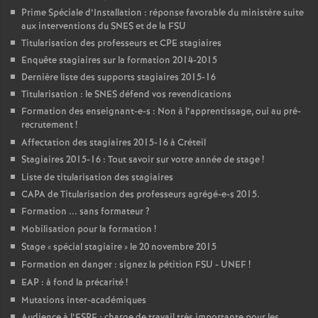
Prime Spéciale d’Installation : réponse favorable du ministère suite
aux interventions du
SNES
et de la
FSU
Titularisation des professeurs et
CPE
stagiaires
Enquête stagiaires sur la formation 2014-2015
Dernière liste des supports stagiaires 2015-16
Titularisation : le
SNES
défend vos revendications
Formation des enseignant-e-s : Non à l’apprentissage, oui au pré-
recrutement
!
Affectation des stagiaires 2015-16 à Créteil
Stagiaires 2015-16 : Tout savoir sur votre année de stage
!
Liste de titularisation des stagiaires
CAPA
de Titularisation des professeurs agrégé-e-s 2015.
Formation ... sans formateur
?
Mobilisation pour la formation
!
Stage «
spécial stagiaire
» le 20 novembre 2015
Formation en danger : signez la pétition
FSU
-
UNEF
!
EAP
: à fond la précarité
!
Mutations inter-académiques
Audience à l’
ESPE
: charge de travail très importante pour les