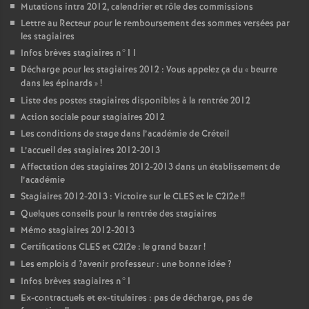
Mutations intra 2012, calendrier et rôle des commissions
Lettre au Recteur pour le remboursement des sommes versées par
les stagiaires
Infos brèves stagiaires n°11
Décharge pour les stagiaires 2012 : Vous appelez ça du «
beurre
dans les épinards
»
!
Liste des postes stagiaires disponibles à la rentrée 2012
Action sociale pour stagiaires 2012
Les conditions de stage dans l’académie de Créteil
L’accueil des stagiaires 2012-2013
Affectation des stagiaires 2012-2013 dans un établissement de
l’académie
Stagiaires 2012-2013 : Victoire sur le
CLES
et le C2I2e
!!
Quelques conseils pour la rentrée des stagiaires
Mémo stagiaires 2012-2013
Certifications
CLES
et C2I2e : le grand bazar
!
Les emplois d
?avenir professeur : une bonne idée
?
Infos brèves stagiaires n°1
Ex-contractuels et ex-titulaires : pas de décharge, pas de