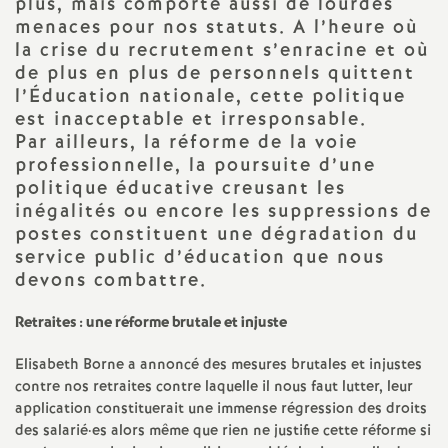
e
plus, mais comporte aussi de lourdes
menaces pour nos statuts. A l’heure où
s
la crise du recrutement s’enracine et où
de plus en plus de personnels quittent
E
l’Éducation nationale, cette politique
est inacceptable et irresponsable.
Par ailleurs, la réforme de la voie
n
professionnelle, la poursuite d’une
politique éducative creusant les
s
inégalités ou encore les suppressions de
postes constituent une dégradation du
e
service public d’éducation que nous
devons combattre.
i
Retraites : une réforme brutale et injuste
g
Elisabeth Borne a annoncé des mesures brutales et injustes
contre nos retraites contre laquelle il nous faut lutter, leur
n
application constituerait une immense régression des droits
des salarié
·
es alors même que rien ne justifie cette réforme si