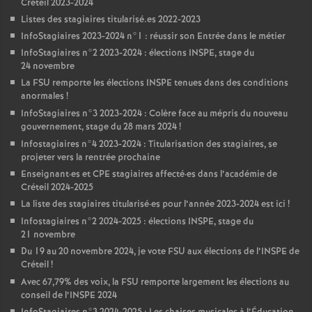
Créteil 2023-2024
Listes des stagiaires titularisé.es 2022-2023
InfoStagiaires 2023-2024 n°1 : réussir son Entrée dans le métier
InfoStagiaires n°2 2023-2024 : élections
INSPE
, stage du
24 novembre
La
FSU
remporte les élections
INSPE
tenues dans des conditions
anormales
!
InfoStagiaires n°3 2023-2024 : Colère face au mépris du nouveau
gouvernement, stage du 28 mars 2024
!
Infostagiaires n°4 2023-2024 : Titularisation des stagiaires, se
projeter vers la rentrée prochaine
Enseignant
·
es et
CPE
stagiaires affecté
·
es dans l’académie de
Créteil 2024-2025
La liste des stagiaires titularisé
·
es pour l’année 2023-2024 est ici
!
Infostagiaires n°2 2024-2025 : élections
INSPE
, stage du
21 novembre
Du 19 au 20 novembre 2024, je vote
FSU
aux élections de l’
INSPE
de
Créteil
!
Avec 67,79% des voix, la
FSU
remporte largement les élections au
conseil de l’
INSPE
2024