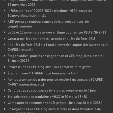
Stage syndical : tout savoir sur l’année de stage et les mutations le
18 novembre 2022
InfoStagiaires n°2 2022-2023 : élections
INSPE
, stage du
18 novembre, indemnités
AED
pré-pro : remboursement de la protection sociale
complémentaire
Le 22 et 23 novembre : je vote en ligne pour la liste
FSU
à l’
INSPE
!
Contractuel
·
les alternant
·
es : grande enquête du Snes-
FSU
Enquête du Snes-
FSU
sur l’oral d’entretien auprès des lauréat•es du
CAPES
«
rénové
»
Stage syndical pour les enseignant-es et
CPE
stagiaires le mardi
14 mars 2023
!
Professeur.e et
CPE
stagiaire : tu as droit de faire grève
!
Étudiant.e en M1
MEEF
: que faire pour le M2
?
Remboursement du trajet pour se rendre à un concours (
CAPES
,
CAPET
, agrégation, etc.)
Candidat.es aux concours : je fais mes voeux avant le 5 juin
!
Titularisation des stagiaires :
VISIO
le 30 mai à 18h30
Campagne de recrutement
AED
-prépro : jusqu’au 28 mai 2023
!
Enseignant.es et
CPE
stagiaires affecté.es dans l’académie de