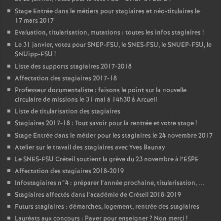
Stage Entrée dans le métiers pour stagiaires et néo-titulaires le
17 mars 2017
Evaluation, titularisation, mutations : toutes les infos stagiaires
!
Le 31 janvier, votez pour
SNEP
-
FSU
, le
SNES
-
FSU
, le
SNUEP
-
FSU
, le
SNUipp-
FSU
!
Liste des supports stagiaires 2017-2018
Affectation des stagiaires 2017-18
Professeur documentaliste : faisons le point sur la nouvelle
circulaire de missions le 31 mai à 14h30 à Arcueil
Liste de titularisation des stagiaires
Stagiaires 2017-18 : Tout savoir pour la rentrée et votre stage
!
Stage Entrée dans le métier pour les stagiaires le 24 novembre 2017
Atelier sur le travail des stagiaires avec Yves Baunay
Le
SNES
-
FSU
Créteil soutient la grève du 23 novembre à l’
ESPE
Affectation des stagiaires 2018-2019
Infostagiaires n°4 : préparer l’année prochaine, titularisation, ...
Stagiaires affectés dans l’académie de Créteil 2018-2019
Futurs stagiaires : démarches, logement, rentrée des stagiaires
Lauréats aux concours : Payer pour enseigner
? Non merci
!