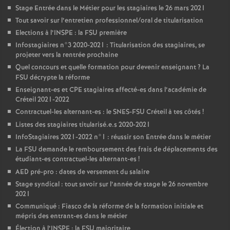
Stage Entrée dans le Métier pour les stagiaires le 26 mars 2021
Tout savoir sur l’entretien professionnel/oral de titularisation
Elections à l’
INSPE
: la
FSU
première
Infostagiaires n°3 2020-2021 : Titularisation des stagiaires, se
projeter vers la rentrée prochaine
Quel concours et quelle formation pour devenir enseignant
? La
FSU
décrypte la réforme
Enseignant-es et
CPE
stagiaires affecté-es dans l’académie de
Créteil 2021-2022
Contractuel-les alternant-es : le
SNES
-
FSU
Créteil à tes côtés
!
Listes des stagiaires titularisé.e.s 2020-2021
InfoStagiaires 2021-2022 n°1 : réussir son Entrée dans le métier
La
FSU
demande le remboursement des frais de déplacements des
étudiant-es contractuel-les alternant-es
!
AED
pré-pro : dates de versement du salaire
Stage syndical : tout savoir sur l’année de stage le 26 novembre
2021
Communiqué : Fiasco de la réforme de la formation initiale et
mépris des entrant-es dans le métier
Élection à l’
INSPE
: la
FSU
majoritaire