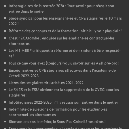
Infostagiaires de la rentrée 2024 : Tout savoir pour réussir son
entrée dans le métier
Stage syndical pour les enseignant-es et
CPE
stagiaires le 10 mars
2022
!
Réforme des concours et de la formation initiale : y voir plus clair
!
C’est l’ECAtombe : enquête sur les étudiant-es contractuel-les
alternant-es
Les M1
MEEF
critiquent la réforme et demandent à être respecté-
es
!
Tout ce que vous avez (toujours) voulu savoir sur les
AED
pré-pro
!
Enseignant-es et
CPE
stagiaires affecté-es dans l’académie de
Créteil 2022-2023
Listes des stagiaires titularisé-es 2021-2022
Le
SNES
et la
FSU
obtiennent la suppression de la
CVEC
pour les
stagiaires
!
InfoStagiaires 2022-2023 n°1 : réussir son Entrée dans le métier
Indemnité de sujétions de formation pour les étudiant-es
contractuel-les alternant-es
Bienvenue dans le métier, le Snes-Fsu Créteil à tes côtés
!