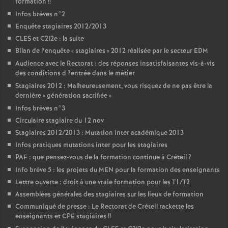
formation
!!
Infos brèves n°2
Enquête stagiaires 2012/2013
CLES
et C2I2e : la suite
Bilan de l’enquête «
stagiaires
» 2012 réalisée par le secteur
EDM
Audience avec le Rectorat : des réponses insatisfaisantes vis-à-vis
des conditions d
?entrée dans le métier
Stagiaires 2012 : Malheureusement, vous risquez de ne pas être la
dernière «
génération sacrifiée
»
Infos brèves n°3
Circulaire stagiaire du 12 nov
Stagiaires 2012/2013 : Mutation inter académique 2013
Infos pratiques mutations inter pour les stagiaires
PAF
: que pensez-vous de la formation continue à Créteil
?
Info brève 5 : les projets du
MEN
pour la formation des enseignants
Lettre ouverte : droit à une vraie formation pour les T1/T2
Assemblées générales des stagiaires sur les lieux de formation
Communiqué de presse : Le Rectorat de Créteil rackette les
enseignants et
CPE
stagiaires
!!