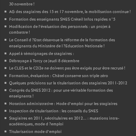
30 novembre
!
AG
des stagiaires des 15 et 17 novembre, la mobilisation continue
!
Formation des enseignants
SNES
Créteil Infos rapides n°5
Modification de l’évaluation des personnels : un projet à
combattre
!
Le Conseil d
?Etat désavoue la réforme de la formation des
enseignants du Ministère de l
?Education Nationale
!
Appel à témoignages de stagiaires :
Débrayage à Torcy ce jeudi 8 décembre
Le
CLES
et le C2i2e ne doivent pas être exigés pour être recruté
!
Formation, évaluation : Châtel conserve son triple zéro
Quelques précisions sur la titularisation des stagiaires 2011-2012
Congrès du
SNES
2012 : pour une véritable formation des
enseignants
!
Notation administrative : Mode d’emploi pour les stagiaires
Inspection de titularisation : les conseils du
SNES
Stagiaires en 2011, néotitulaires en 2012... : mutations intra-
académiques, mode d
?emploi
Titularisation mode d’emploi