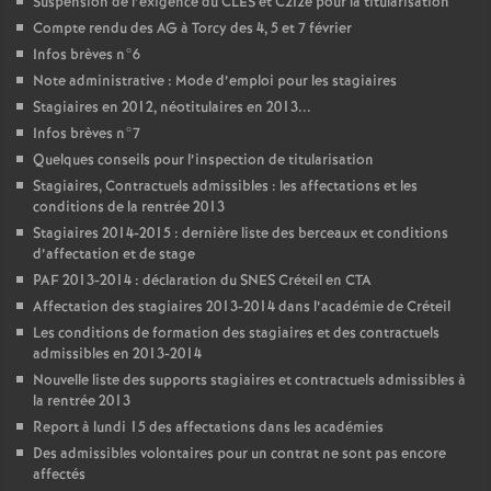
Suspension de l’exigence du
CLES
et C2I2e pour la titularisation
Compte rendu des
AG
à Torcy des 4, 5 et 7 février
Infos brèves n°6
Note administrative : Mode d’emploi pour les stagiaires
Stagiaires en 2012, néotitulaires en 2013...
Infos brèves n°7
Quelques conseils pour l’inspection de titularisation
Stagiaires, Contractuels admissibles : les affectations et les
conditions de la rentrée 2013
Stagiaires 2014-2015 : dernière liste des berceaux et conditions
d’affectation et de stage
PAF
2013-2014 : déclaration du
SNES
Créteil en
CTA
Affectation des stagiaires 2013-2014 dans l’académie de Créteil
Les conditions de formation des stagiaires et des contractuels
admissibles en 2013-2014
Nouvelle liste des supports stagiaires et contractuels admissibles à
la rentrée 2013
Report à lundi 15 des affectations dans les académies
Des admissibles volontaires pour un contrat ne sont pas encore
affectés