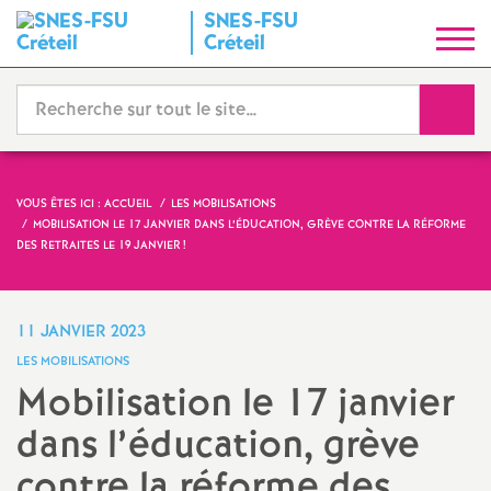
SNES
-
FSU
S
Créteil
y
Reche
n
d
VOUS ÊTES ICI :
ACCUEIL
LES MOBILISATIONS
MOBILISATION LE 17 JANVIER DANS L’ÉDUCATION, GRÈVE CONTRE LA RÉFORME
i
DES RETRAITES LE 19 JANVIER
!
c
11 JANVIER 2023
a
LES MOBILISATIONS
Mobilisation le 17 janvier
t
dans l’éducation, grève
N
contre la réforme des