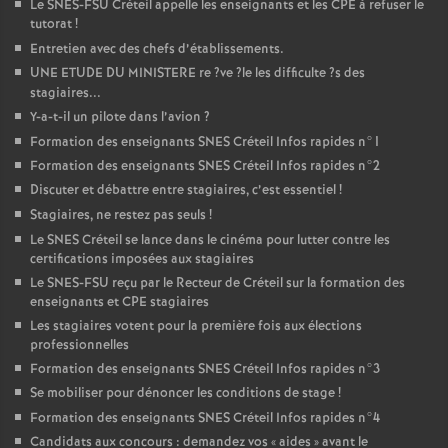
Le
SNES
-
FSU
Créteil appelle les enseignants et les
CPE
à refuser le
tutorat
!
Entretien avec des chefs d’établissements.
UNE
ETUDE
DU
MINISTERE
re
?ve
?le les difficulte
?s des
stagiaires...
Y-a-t-il un pilote dans l’avion
?
Formation des enseignants
SNES
Créteil Infos rapides n°1
Formation des enseignants
SNES
Créteil Infos rapides n°2
Discuter et débattre entre stagiaires, c’est essentiel
!
Stagiaires, ne restez pas seuls
!
Le
SNES
Créteil se lance dans le cinéma pour lutter contre les
certifications imposées aux stagiaires
Le
SNES
-
FSU
reçu par le Recteur de Créteil sur la formation des
enseignants et
CPE
stagiaires
Les stagiaires votent pour la première fois aux élections
professionnelles
Formation des enseignants
SNES
Créteil Infos rapides n°3
Se mobiliser pour dénoncer les conditions de stage
!
Formation des enseignants
SNES
Créteil Infos rapides n°4
Candidats aux concours : demandez vos «
aides
» avant le