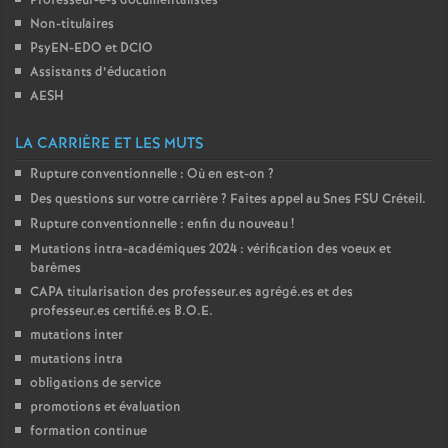
Professeur-e-s documentalistes
Non-titulaires
PsyEN-
EDO
et
DCIO
Assistants d’éducation
AESH
LA CARRIÈRE ET LES MUTS
Rupture conventionnelle : Où en est-on
?
Des questions sur votre carrière
? Faites appel au Snes
FSU
Créteil.
Rupture conventionnelle : enfin du nouveau
!
Mutations intra-académiques 2024 : vérification des voeux et
barèmes
CAPA
titularisation des professeur.es agrégé.es et des
professeur.es certifié.es
B.O.E.
mutations inter
mutations intra
obligations de service
promotions et évaluation
formation continue