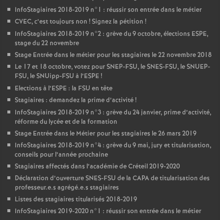
InfoStagiaires 2018-2019 n°1 : réussir son entrée dans le métier
CVEC
, c’est toujours non
! Signez la pétition
!
InfoStagiaires 2018-2019 n°2 : grève du 9 octobre, élections
ESPE
,
stage du 22 novembre
Stage Entrée dans le métier pour les stagiaires le 22 novembre 2018
Le 17 et 18 octobre, votez pour
SNEP
-
FSU
, le
SNES
-
FSU
, le
SNUEP
-
FSU
, le SNUipp-
FSU
à l’
ESPE
!
Elections à l’
ESPE
: la
FSU
en tête
Stagiaires : demandez la prime d’activité
!
InfoStagiaires 2018-2019 n°3 : grève du 24 janvier, prime d’activité,
réforme du lycée et de la formation
Stage Entrée dans le Métier pour les stagiaires le 26 mars 2019
InfoStagiaires 2018-2019 n°4 : grève du 9 mai, jury et titularisation,
conseils pour l’année prochaine
Stagiaires affectés dans l’académie de Créteil 2019-2020
Déclaration d’ouverture
SNES
-
FSU
de la
CAPA
de titularisation des
professeur.e.s agrégé.e.s stagiaires
Listes des stagiaires titularisés 2018-2019
InfoStagiaires 2019-2020 n°1 : réussir son entrée dans le métier