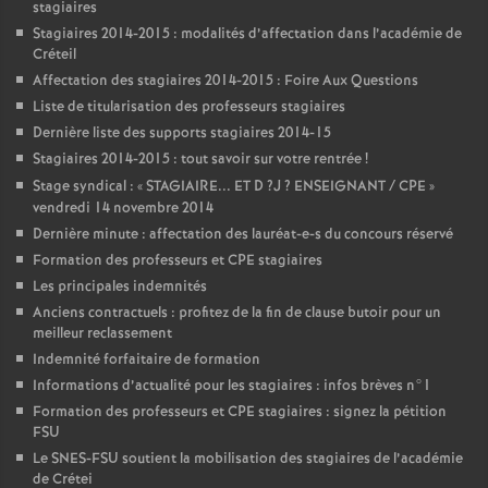
stagiaires
Stagiaires 2014-2015 : modalités d’affectation dans l’académie de
Créteil
Affectation des stagiaires 2014-2015 : Foire Aux Questions
Liste de titularisation des professeurs stagiaires
Dernière liste des supports stagiaires 2014-15
Stagiaires 2014-2015 : tout savoir sur votre rentrée
!
Stage syndical : «
STAGIAIRE
...
ET
D
?J
?
ENSEIGNANT
/
CPE
»
vendredi 14 novembre 2014
Dernière minute : affectation des lauréat-e-s du concours réservé
Formation des professeurs et
CPE
stagiaires
Les principales indemnités
Anciens contractuels : profitez de la fin de clause butoir pour un
meilleur reclassement
Indemnité forfaitaire de formation
Informations d’actualité pour les stagiaires : infos brèves n°1
Formation des professeurs et
CPE
stagiaires : signez la pétition
FSU
Le
SNES
-
FSU
soutient la mobilisation des stagiaires de l’académie
de Crétei