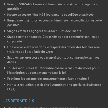
Pour un
SNES
-
FSU
vraiment féministe : construisons l’égalité au
quotidien
Mettre en œuvre l’égalité filles-garçons au collège et au lycée
Engagement syndical et combat féministe : la conciliation est-elle
possible
?
Stage Femmes Engagées du 30 avril : les documents.
Stage femme engagées. Des schémas pour construire son image
corporelle
Une nouvelle avancée dans le respect des droits des femmes non
titulaires de l’académie de Créteil
Supplément grossesse et parentalités : tout comprendre sur mes
droits
!
Tou
·
tes mobilisé
·
es le 19 octobre contre la culture du viol et pour
l’inscription du consentement dans la loi
!
Protégez les enfants des gouvernements réactionnaires
!
Non à la réduction des droits à Autorisations spéciales d’absence
(
ASA
)
LES RETRAITÉ-E-S
er