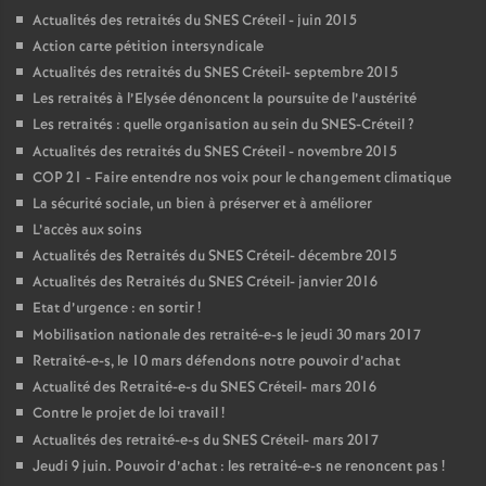
Actualités des retraités du
SNES
Créteil - juin 2015
Action carte pétition intersyndicale
Actualités des retraités du
SNES
Créteil- septembre 2015
Les retraités à l’Elysée dénoncent la poursuite de l’austérité
Les retraités : quelle organisation au sein du
SNES
-Créteil
?
Actualités des retraités du
SNES
Créteil - novembre 2015
COP
21 - Faire entendre nos voix pour le changement climatique
La sécurité sociale, un bien à préserver et à améliorer
L’accès aux soins
Actualités des Retraités du
SNES
Créteil- décembre 2015
Actualités des Retraités du
SNES
Créteil- janvier 2016
Etat d’urgence : en sortir
!
Mobilisation nationale des retraité-e-s le jeudi 30 mars 2017
Retraité-e-s, le 10 mars défendons notre pouvoir d’achat
Actualité des Retraité-e-s du
SNES
Créteil- mars 2016
Contre le projet de loi travail
!
Actualités des retraité-e-s du
SNES
Créteil- mars 2017
Jeudi 9 juin. Pouvoir d’achat : les retraité-e-s ne renoncent pas
!