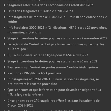
Stagiaires affecté-e-s dans l’académie de Créteil 2020-2021
Listes des stagiaires titularisé.e.s 2019-2020
Infostagiaires de rentrée n°1 2020-2021 : réussir son entrée dans le
métier
InfoStagiaires 2020-2021 n°2 : élections
INSPE
, stage 27 novembre,
indemnités, mutations
Stage Entrée dans le métier pour les stagiaires le 27 novembre 2020
Le rectorat de Créteil ne doit pas faire d’économies sur le dos des
AED
pré-pro
!
Du 16 au 19 mars, votez en ligne pour la
FSU
à l’
INSPE
!
Stage Entrée dans le Métier pour les stagiaires le 26 mars 2021
Tout savoir sur l’entretien professionnel/oral de titularisation
Elections à l’
INSPE
: la
FSU
première
Infostagiaires n°3 2020-2021 : Titularisation des stagiaires, se
projeter vers la rentrée prochaine
Quel concours et quelle formation pour devenir enseignant
? La
FSU
décrypte la réforme
Enseignant-es et
CPE
stagiaires affecté-es dans l’académie de
Créteil 2021-2022