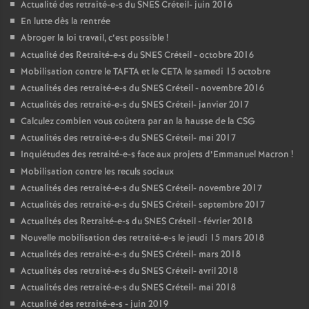
Actualité des retraité-e-s du
SNES
Créteil- juin 2016
En lutte dès la rentrée
Abroger la loi travail, c’est possible
!
Actualité des Retraité-e-s du
SNES
Créteil - octobre 2016
Mobilisation contre le
TAFTA
et le
CETA
le samedi 15 octobre
Actualités des retraité-e-s du
SNES
Créteil - novembre 2016
Actualités des retraité-e-s du
SNES
Créteil- janvier 2017
Calculez combien vous coûtera par an la hausse de la
CSG
Actualités des retraité-e-s du
SNES
Créteil- mai 2017
Inquiétudes des retraité-e-s face aux projets d’Emmanuel Macron
!
Mobilisation contre les reculs sociaux
Actualités des retraité-e-s du
SNES
Créteil- novembre 2017
Actualités des retraité-e-s du
SNES
Créteil- septembre 2017
Actualités des Retraité-e-s du
SNES
Créteil - février 2018
Nouvelle mobilisation des retraité-e-s le jeudi 15 mars 2018
Actualités des retraité-e-s du
SNES
Créteil- mars 2018
Actualités des retraité-e-s du
SNES
Créteil- avril 2018
Actualités des retraité-e-s du
SNES
Créteil- mai 2018
Actualité des retraité-e-s - juin 2019