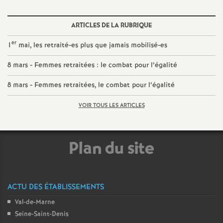
é
ARTICLES DE LA RUBRIQUE
O
er
1
mai, les retraité-es plus que jamais mobilisé-es
r
8 mars - Femmes retraitées : le combat pour l’égalité
8 mars - Femmes retraitées, le combat pour l’égalité
l
VOIR TOUS LES ARTICLES
é
a
Plan du site
n
ACTU DES ÉTABLISSEMENTS
s
Val-de-Marne
T
Seine-Saint-Denis