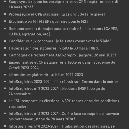
Stage syndical pour les enseignant-es et
CPE
stagiaires le mardi
14 mars 2023
!
Professeur.e et
CPE
stagiaire : tu as droit de faire grève
!
Étudiant.e en M1
MEEF
: que faire pour le M2
?
Remboursement du trajet pour se rendre à un concours (
CAPES
,
CAPET
, agrégation, etc.)
Candidat.es aux concours : je fais mes voeux avant le 5 juin
!
Titularisation des stagiaires :
VISIO
le 30 mai à 18h30
Campagne de recrutement
AED
-prépro : jusqu’au 28 mai 2023
!
Enseignant.es et
CPE
stagiaires affecté.es dans l’académie de
Créteil 2023-2024
Listes des stagiaires titularisé.es 2022-2023
InfoStagiaires 2023-2024 n°1 : réussir son Entrée dans le métier
InfoStagiaires n°2 2023-2024 : élections
INSPE
, stage du
24 novembre
La
FSU
remporte les élections
INSPE
tenues dans des conditions
anormales
!
InfoStagiaires n°3 2023-2024 : Colère face au mépris du nouveau
gouvernement, stage du 28 mars 2024
!
Infostagiaires n°4 2023-2024 : Titularisation des stagiaires, se