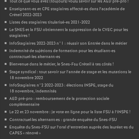
Tout ce que vous avez (toujours) voulu savoir sur les
AED
pré-pro
!
Enseignant-es et
CPE
stagiaires affecté-es dans l’académie de
Créteil 2022-2023
Listes des stagiaires titularisé-es 2021-2022
Le
SNES
et la
FSU
obtiennent la suppression de la
CVEC
pour les
stagiaires
!
InfoStagiaires 2022-2023 n°1 : réussir son Entrée dans le métier
Indemnité de sujétions de formation pour les étudiant-es
contractuel-les alternant-es
Bienvenue dans le métier, le Snes-Fsu Créteil à tes côtés
!
Stage syndical : tout savoir sur l’année de stage et les mutations le
18 novembre 2022
InfoStagiaires n°2 2022-2023 : élections
INSPE
, stage du
18 novembre, indemnités
AED
pré-pro : remboursement de la protection sociale
complémentaire
Le 22 et 23 novembre : je vote en ligne pour la liste
FSU
à l’
INSPE
!
Contractuel
·
les alternant
·
es : grande enquête du Snes-
FSU
Enquête du Snes-
FSU
sur l’oral d’entretien auprès des lauréat•es du
CAPES
«
rénové
»