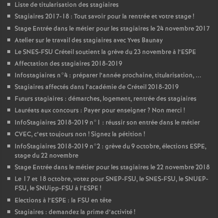
Liste de titularisation des stagiaires
Stagiaires 2017-18 : Tout savoir pour la rentrée et votre stage
!
Stage Entrée dans le métier pour les stagiaires le 24 novembre 2017
Atelier sur le travail des stagiaires avec Yves Baunay
Le
SNES
-
FSU
Créteil soutient la grève du 23 novembre à l’
ESPE
Affectation des stagiaires 2018-2019
Infostagiaires n°4 : préparer l’année prochaine, titularisation, ...
Stagiaires affectés dans l’académie de Créteil 2018-2019
Futurs stagiaires : démarches, logement, rentrée des stagiaires
Lauréats aux concours : Payer pour enseigner
? Non merci
!
InfoStagiaires 2018-2019 n°1 : réussir son entrée dans le métier
CVEC
, c’est toujours non
! Signez la pétition
!
InfoStagiaires 2018-2019 n°2 : grève du 9 octobre, élections
ESPE
,
stage du 22 novembre
Stage Entrée dans le métier pour les stagiaires le 22 novembre 2018
Le 17 et 18 octobre, votez pour
SNEP
-
FSU
, le
SNES
-
FSU
, le
SNUEP
-
FSU
, le SNUipp-
FSU
à l’
ESPE
!
Elections à l’
ESPE
: la
FSU
en tête
Stagiaires : demandez la prime d’activité
!