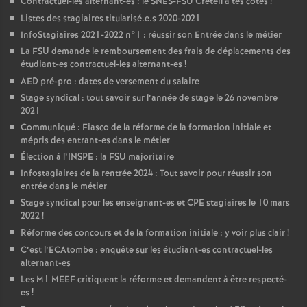
Contractuel-les alternant-es : le
SNES
-
FSU
Créteil à tes côtés
!
Listes des stagiaires titularisé.e.s 2020-2021
InfoStagiaires 2021-2022 n°1 : réussir son Entrée dans le métier
La
FSU
demande le remboursement des frais de déplacements des
étudiant-es contractuel-les alternant-es
!
AED
pré-pro : dates de versement du salaire
Stage syndical : tout savoir sur l’année de stage le 26 novembre
2021
Communiqué : Fiasco de la réforme de la formation initiale et
mépris des entrant-es dans le métier
Élection à l’
INSPE
: la
FSU
majoritaire
Infostagiaires de la rentrée 2024 : Tout savoir pour réussir son
entrée dans le métier
Stage syndical pour les enseignant-es et
CPE
stagiaires le 10 mars
2022
!
Réforme des concours et de la formation initiale : y voir plus clair
!
C’est l’ECAtombe : enquête sur les étudiant-es contractuel-les
alternant-es
Les M1
MEEF
critiquent la réforme et demandent à être respecté-
es
!