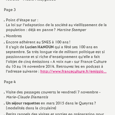
e
Page 3
s
Point d’étape sur :
E
La loi sur l’adaptation de la société au vieillissement de la
population : déjà en panne
?
Martine Stemper
Nombres
n
Encore adhérent au
SNES
à 100 ans
!
Il s’agit de
Lucien
HANOUN
qui a fêté ses 100 ans en
s
septembre. Sa très longue vie de militant politique est si
passionnante et si riche d’enseignement qu’elle a fait
l’objet de cinq émissions «
A voix nue
» sur France Culture
e
du 10 au 14 novembre 2014. Retrouvez les en podcast à
l’adresse suivante :
http://www.franceculture.fr/emissio...
i
Page 4
g
Visite des passages couverts le vendredi 7 novembre -
Marie-Claude Diamantis
n
Un séjour raquettes
en mars 2015 dans le Queyras
?
(modalités dans la circulaire)
Petits rappels des visites et sorties en préparation pour