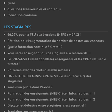
lycée
questions transversales et contenus
formation continue
LES STAGIAIRES
66,29% pour la
FSU
aux élections
INSPE
:
MERCI
!
Pétition pour l’augmentation du nombre de postes aux concours
Quelle formation continue à Créteil
?
Vous serez enseignant ou cpe stagiaire à la rentrée 2011
Le
SNES
-
FSU
Créteil appelle les enseignants et les
CPE
à refuser le
tutorat
!
Entretien avec des chefs d’établissements.
UNE
ETUDE
DU
MINISTERE
re
?ve
?le les difficulte
?s des
stagiaires...
Y-a-t-il un pilote dans l’avion
?
Formation des enseignants
SNES
Créteil Infos rapides n°1
Formation des enseignants
SNES
Créteil Infos rapides n°2
Discuter et débattre entre stagiaires, c’est essentiel
!
Stagiaires, ne restez pas seuls
!