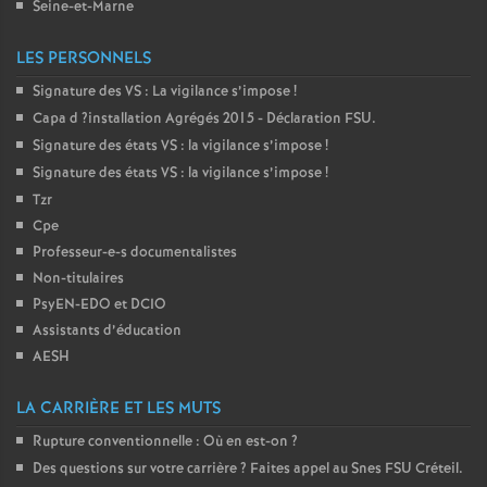
Seine-et-Marne
o
LES PERSONNELS
u
Signature des
VS
: La vigilance s’impose
!
Capa d
?installation Agrégés 2015 - Déclaration
FSU
.
r
Signature des états
VS
: la vigilance s’impose
!
Signature des états
VS
: la vigilance s’impose
!
Tzr
s
Cpe
Professeur-e-s documentalistes
Non-titulaires
PsyEN-
EDO
et
DCIO
Assistants d’éducation
AESH
LA CARRIÈRE ET LES MUTS
Rupture conventionnelle : Où en est-on
?
Des questions sur votre carrière
? Faites appel au Snes
FSU
Créteil.