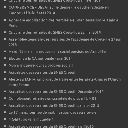
Circulaire des retraités du
SNES
Créteil du 1
avril 2014
CONFERENCE
-
DEBAT
sur le thème «
la gauche radicale en
Europe
»
LUNDI
5
MAI
2014
Appel à la mobilisation des retraité(e)s : manifestation le 3 juin à
Paris
Circulaire des retraités du
SNES
Créteil du 22 mai 2014
Assemblée générale des retraités de l’académie de Créteil le 27 juin
2014
Mardi 28 mars : le mouvement social persiste et s’amplifie
Elections à la
CA
nationale - mai 2014
Non à la guerre, oui au progrès social
!
Actualités des retraités du
SNES
Créteil
Alerte au
TAFTA
, un projet de traité entre les Etats-Unis et l’Union
européenne
Actualités des retraités du
SNES
Créteil- Décembre 2014
Complément retraite : un scandale de plus à l’
UMR
!
Actualités des retraités du
SNES
Créteil- Janvier 2015
Le 17 mars, journée de mobilisation des retraité-e-s
MGEN
: où va la mutuelle
?
Actualités des retraités du
SNES
Créteil- avril 2015