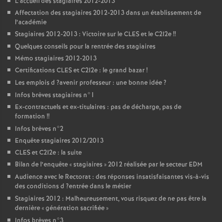
L’accueil des stagiaires 2012-2013
Affectation des stagiaires 2012-2013 dans un établissement de
l’académie
Stagiaires 2012-2013 : Victoire sur le
CLES
et le C2I2e
!!
Quelques conseils pour la rentrée des stagiaires
Mémo stagiaires 2012-2013
Certifications
CLES
et C2I2e : le grand bazar
!
Les emplois d
?avenir professeur : une bonne idée
?
Infos brèves stagiaires n°1
Ex-contractuels et ex-titulaires : pas de décharge, pas de
formation
!!
Infos brèves n°2
Enquête stagiaires 2012/2013
CLES
et C2I2e : la suite
Bilan de l’enquête «
stagiaires
» 2012 réalisée par le secteur
EDM
Audience avec le Rectorat : des réponses insatisfaisantes vis-à-vis
des conditions d
?entrée dans le métier
Stagiaires 2012 : Malheureusement, vous risquez de ne pas être la
dernière «
génération sacrifiée
»
Infos brèves n°3