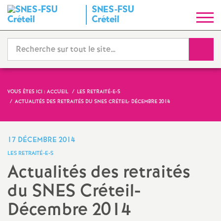
SNES
-
FSU
S
Créteil
y
Reche
n
d
VOUS ÊTES ICI :
ACCUEIL
LES RETRAITÉ-E-S
ACTUALITÉS DES RETRAITÉS DU
SNES
CRÉTEIL- DÉCEMBRE 2014
i
c
17 DÉCEMBRE 2014
LES RETRAITÉ-E-S
a
Actualités des retraités
du
SNES
Créteil-
t
Décembre 2014
N