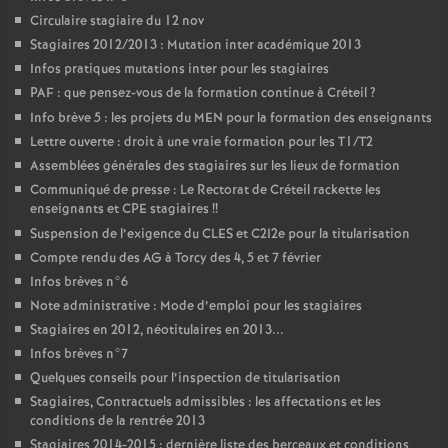
Circulaire stagiaire du 12 nov
Stagiaires 2012/2013 : Mutation inter académique 2013
Infos pratiques mutations inter pour les stagiaires
PAF
: que pensez-vous de la formation continue à Créteil
?
Info brève 5 : les projets du
MEN
pour la formation des enseignants
Lettre ouverte : droit à une vraie formation pour les T1/T2
Assemblées générales des stagiaires sur les lieux de formation
Communiqué de presse : Le Rectorat de Créteil rackette les
enseignants et
CPE
stagiaires
!!
Suspension de l’exigence du
CLES
et C2I2e pour la titularisation
Compte rendu des
AG
à Torcy des 4, 5 et 7 février
Infos brèves n°6
Note administrative : Mode d’emploi pour les stagiaires
Stagiaires en 2012, néotitulaires en 2013...
Infos brèves n°7
Quelques conseils pour l’inspection de titularisation
Stagiaires, Contractuels admissibles : les affectations et les
conditions de la rentrée 2013
Stagiaires 2014-2015 : dernière liste des berceaux et conditions