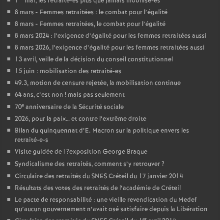
1
mai, les retraité-es plus que jamais mobilisé-es
8 mars - Femmes retraitées : le combat pour l’égalité
8 mars - Femmes retraitées, le combat pour l’égalité
8 mars 2024 : l’exigence d’égalité pour les femmes retraitées aussi
8 mars 2026, l’exigence d’égalité pour les femmes retraitées aussi
13 avril, veille de la décision du conseil constitutionnel
15 juin : mobilisation des retraité-es
49.3, motion de censure rejetée, la mobilisation continue
64 ans, c’est non
! mais pas seulement
e
70
anniversaire de la Sécurité sociale
2026, pour la paix… et contre l’extrême droite
Bilan du quinquennat d’E. Macron sur la politique envers les
retraité-e-s
Visite guidée de l
?exposition George Braque
Syndicalisme des retraités, comment s’y retrouver
?
Circulaire des retraités du
SNES
Créteil du 17 janvier 2014
Résultats des votes des retraités de l’académie de Créteil
Le pacte de responsabilité : une vieille revendication du Medef
qu’aucun gouvernement n’avait osé satisfaire depuis la Libération
er