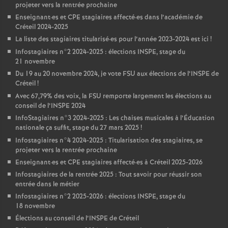
projeter vers la rentrée prochaine
Enseignant
·
es et
CPE
stagiaires affecté
·
es dans l’académie de
Créteil 2024-2025
La liste des stagiaires titularisé
·
es pour l’année 2023-2024 est ici
!
Infostagiaires n°2 2024-2025 : élections
INSPE
, stage du
21 novembre
Du 19 au 20 novembre 2024, je vote
FSU
aux élections de l’
INSPE
de
Créteil
!
Avec 67,79% des voix, la
FSU
remporte largement les élections au
conseil de l’
INSPE
2024
InfoStagiaires n°3 2024-2025 : Les chaises musicales à l’Éducation
nationale ça suffit, stage du 27 mars 2025
!
Infostagiaires n°4 2024-2025 : Titularisation des stagiaires, se
projeter vers la rentrée prochaine
Enseignant
·
es et
CPE
stagiaires affecté
·
es à Créteil 2025-2026
Infostagiaires de la rentrée 2025 : Tout savoir pour réussir son
entrée dans le métier
Infostagiaires n°2 2025-2026 : élections
INSPE
, stage du
18 novembre
Élections au conseil de l’
INSPE
de Créteil