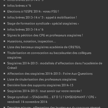
Infos brèves 2013-14 n°3
Infos brèves n°4
Elections à l’
ESPE
2014 : votez
FSU
!
Infos brèves 2013-14 n°5 : appel à mobilisation
!
Stage de formation syndicale «
spécial stagiaires
»
Infos brèves 2013-14 n°6
Signez la pétition des
CPE
et professeurs stagiaires
!
Mutations, notation, inspection...
Liste des berceaux stagiaires académie de
CRETEIL
Titularisation et convocation au baccalauréat des collègues
stagiaires
Stagiaires 2014-2015 : modalités d’affectation dans l’académie de
Créteil
Affectation des stagiaires 2014-2015 : Foire Aux Questions
Liste de titularisation des professeurs stagiaires
Dernière liste des supports stagiaires 2014-15
Stagiaires 2014-2015 : tout savoir sur votre rentrée
!
Stage syndical : «
STAGIAIRE
...
ET
D
?J
?
ENSEIGNANT
/
CPE
»
vendredi 14 novembre 2014
Dernière minute : affectation des lauréat-e-s du concours réservé