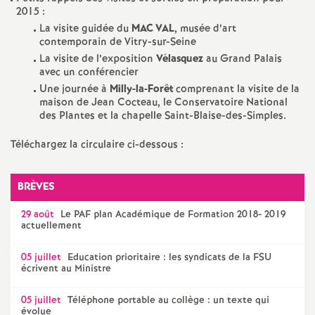
e
2015 :
La visite guidée du
MAC
VAL
, musée d’art
m
contemporain de Vitry-sur-Seine
La visite de l’exposition
Vélasquez
au Grand Palais
e
avec un conférencier
Une journée à
Milly-la-Forêt
comprenant la visite de la
maison de Jean Cocteau, le Conservatoire National
n
des Plantes et la chapelle Saint-Blaise-des-Simples.
t
Téléchargez la circulaire ci-dessous :
s
BRÈVES
29 août
Le
PAF
plan Académique de Formation 2018- 2019
d
actuellement
e
05 juillet
Education prioritaire : les syndicats de la
FSU
écrivent au Ministre
S
05 juillet
Téléphone portable au collège : un texte qui
évolue