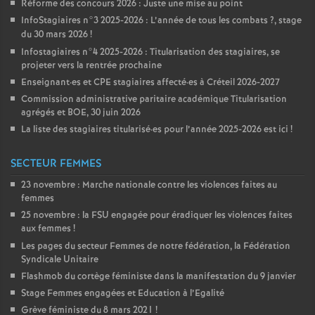
Réforme des concours 2026 : Juste une mise au point
InfoStagiaires n°3 2025-2026 : L’année de tous les combats
?, stage
du 30 mars 2026
!
Infostagiaires n°4 2025-2026 : Titularisation des stagiaires, se
projeter vers la rentrée prochaine
Enseignant
·
es et
CPE
stagiaires affecté
·
es à Créteil 2026-2027
Commission administrative paritaire académique Titularisation
agrégés et
BOE
, 30 juin 2026
La liste des stagiaires titularisé
·
es pour l’année 2025-2026 est ici
!
SECTEUR FEMMES
23 novembre : Marche nationale contre les violences faites au
femmes
25 novembre : la
FSU
engagée pour éradiquer les violences faites
aux femmes
!
Les pages du secteur Femmes de notre fédération, la Fédération
Syndicale Unitaire
Flashmob du cortège féministe dans la manifestation du 9 janvier
Stage Femmes engagées et Education à l’Egalité
Grève féministe du 8 mars 2021
!