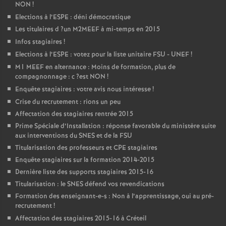
NON
!
Elections à l’
ESPE
: déni démocratique
Les titulaires d
?un
M2MEEF
à mi-temps en 2015
Infos stagiaires
!
Elections à l’
ESPE
: votez pour la liste unitaire
FSU
-
UNEF
!
M1
MEEF
en alternance : Moins de formation, plus de
compagnonnage : c
?est
NON
!
Enquête stagiaires : votre avis nous intéresse
!
Crise du recrutement : rions un peu
Affectation des stagiaires rentrée 2015
Prime Spéciale d’Installation : réponse favorable du ministère suite
aux interventions du
SNES
et de la
FSU
Titularisation des professeurs et
CPE
stagiaires
Enquête stagiaires sur la formation 2014-2015
Dernière liste des supports stagiaires 2015-16
Titularisation : le
SNES
défend vos revendications
Formation des enseignant-e-s : Non à l’apprentissage, oui au pré-
recrutement
!
Affectation des stagiaires 2015-16 à Créteil