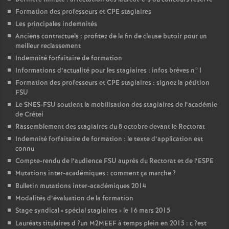
Formation des professeurs et
CPE
stagiaires
Les principales indemnités
Anciens contractuels : profitez de la fin de clause butoir pour un
meilleur reclassement
Indemnité forfaitaire de formation
Informations d’actualité pour les stagiaires : infos brèves n°1
Formation des professeurs et
CPE
stagiaires : signez la pétition
FSU
Le
SNES
-
FSU
soutient la mobilisation des stagiaires de l’académie
de Crétei
Rassemblement des stagiaires du 8 octobre devant le Rectorat
Indemnité forfaitaire de formation : le texte d’application est
connu
Compte-rendu de l’audience
FSU
auprès du Rectorat et de l’
ESPE
Mutations inter-académiques : comment ça marche
?
Bulletin mutations inter-académiques 2014
Modalités d’évaluation de la formation
Stage syndical «
spécial stagiaires
» le 16 mars 2015
Lauréats titulaires d
?un
M2MEEF
à temps plein en 2015 : c
?est