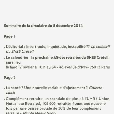
a
t
Sommaire de la circulaire du 5 décembre 2014
i
Page 1
o
L’éditorial : Incertitude, inquiétude, instabilité
??
Le collectif
du
SNES
Créteil
Le calendrier :
la prochaine
AG
des retraités du
SNES
Créteil
n
aura lieu
le lundi 2 février à 10 h au S4 - 46 avenue d’Ivry- 75013 Paris
a
Page 2
l
La santé
? Une nouvelle variable d’ajustement
?
Colette
Llech
d
Complément retraite, un scandale de plus : à l’
UMR
( Union
Mutualiste Retraite), 108 606 retraités floués une nouvelle
fois par une baisse brutale de 30% de leur complément
retraite -
Nicole Medjigbodo