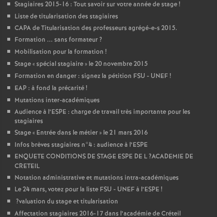
Stagiaires 2015-16 : Tout savoir sur votre année de stage
!
Liste de titularisation des stagiaires
CAPA
de Titularisation des professeurs agrégé-e-s 2015.
Formation ... sans formateur
?
Mobilisation pour la formation
!
Stage «
spécial stagiaire
» le 20 novembre 2015
Formation en danger : signez la pétition
FSU
-
UNEF
!
EAP
: à fond la précarité
!
Mutations inter-académiques
Audience à l’
ESPE
: charge de travail très importante pour les
stagiaires
Stage «
Entrée dans le métier
» le 21 mars 2016
Infos brèves stagiaires n°4 : audience à l’
ESPE
ENQUETE
CONDITIONS
DE
STAGE
ESPE
DE
L
?
ACADEMIE
DE
CRETEIL
Notation administrative et mutations intra-académiques
Le 24 mars, votez pour la liste
FSU
-
UNEF
à l’
ESPE
!
?valuation du stage et titularisation
Affectation stagiaires 2016-17 dans l’académie de Créteil