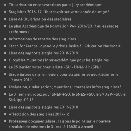
Titularisation et convocations par le jury académique
Stagiaires 2016-17 : Tout savoir sur votre année de stage
!
Liste de titularisation des stagiaires
Le plan Académique de Formation
PAF
2016/2017 et les stages
«
reformes
»
Informations de rentrée des stagiaires
Teach for France : quand le privé s’invite à l’Education Nationale
Liste des supports stagiaires 2018-2019
Circulaire mutations inter-académique pour les stagiaires
Le 25 janvier, votez pour la liste
FSU
-
UNEF
à l’
ESPE
!
Stage Entrée dans le métiers pour stagiaires et néo-titulaires le
17 mars 2017
Evaluation, titularisation, mutations : toutes les infos stagiaires
!
Le 31 janvier, votez pour
SNEP
-
FSU
, le
SNES
-
FSU
, le
SNUEP
-
FSU
, le
SNUipp-
FSU
!
Liste des supports stagiaires 2017-2018
Affectation des stagiaires 2017-18
Professeur documentaliste : faisons le point sur la nouvelle
circulaire de missions le 31 mai à 14h30 à Arcueil