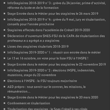
InfoStagiaires 2018-2019 n°3 : grève du 24 janvier, prime d’activité,
réforme du lycée et de la formation
Stage Entrée dans le Métier pour les stagiaires le 26 mars 2019
InfoStagiaires 2018-2019 n°4 : grève du 9 mai, jury et titularisation,
conseils pour l’année prochaine
Stagiaires affectés dans l’académie de Créteil 2019-2020
Déclaration d’ouverture
SNES
-
FSU
de la
CAPA
de titularisation des
professeur.e.s agrégé.e.s stagiaires
Listes des stagiaires titularisés 2018-2019
InfoStagiaires 2019-2020 n°1 : réussir son entrée dans le métier
Le 15 et 16 octobre, on vote pour la liste
FSU
à l’
INSPE
!
Stage Entrée dans le métier pour les stagiaires le 22 novembre 2019
InfoStagiaires 2019-2020 n°2 : élections
INSPE
, indemnités,
mutations, stage du 22 novembre
Elections à l’
INSPE
: la
FSU
toujours majoritaire
AED
prépro : tout savoir sur le contrat, les missions, la
rémunération...
Stage Entrée dans le Métier pour les stagiaires le 20 mars 2020
Confinement et titularisation
Titularisation des stagiaires : le Snes Créteil à tes côtés