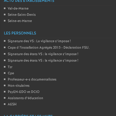
ACTU DES ÉTABLISSEMENTS
Val-de-Marne
Seine-Saint-Denis
Seine-et-Marne
LES PERSONNELS
Signature des
VS
: La vigilance s’impose
!
Capa d
?installation Agrégés 2015 - Déclaration
FSU
.
Signature des états
VS
: la vigilance s’impose
!
Signature des états
VS
: la vigilance s’impose
!
Tzr
Cpe
Professeur-e-s documentalistes
Non-titulaires
PsyEN-
EDO
et
DCIO
Assistants d’éducation
AESH