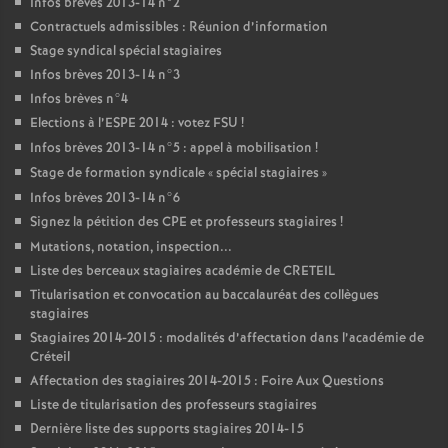
Infos brèves 2013-14 n°2
Contractuels admissibles : Réunion d’information
Stage syndical spécial stagiaires
Infos brèves 2013-14 n°3
Infos brèves n°4
Elections à l’
ESPE
2014 : votez
FSU
!
Infos brèves 2013-14 n°5 : appel à mobilisation
!
Stage de formation syndicale «
spécial stagiaires
»
Infos brèves 2013-14 n°6
Signez la pétition des
CPE
et professeurs stagiaires
!
Mutations, notation, inspection...
Liste des berceaux stagiaires académie de
CRETEIL
Titularisation et convocation au baccalauréat des collègues
stagiaires
Stagiaires 2014-2015 : modalités d’affectation dans l’académie de
Créteil
Affectation des stagiaires 2014-2015 : Foire Aux Questions
Liste de titularisation des professeurs stagiaires
Dernière liste des supports stagiaires 2014-15