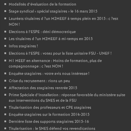
Modalités d’évaluation de la formation
Stage syndical «
spécial stagiaires
» le 16 mars 2015
Lauréats titulaires d
?un
M2MEEF
à temps plein en 2015 : c
?est
NON
!
Elections à l’
ESPE
: déni démocratique
Les titulaires d
?un
M2MEEF
à mi-temps en 2015
Infos stagiaires
!
Elections à l’
ESPE
: votez pour la liste unitaire
FSU
-
UNEF
!
M1
MEEF
en alternance : Moins de formation, plus de
compagnonnage : c
?est
NON
!
Enquête stagiaires : votre avis nous intéresse
!
Crise du recrutement : rions un peu
Affectation des stagiaires rentrée 2015
Prime Spéciale d’Installation : réponse favorable du ministère suite
aux interventions du
SNES
et de la
FSU
Titularisation des professeurs et
CPE
stagiaires
Enquête stagiaires sur la formation 2014-2015
Dernière liste des supports stagiaires 2015-16
Titularisation : le
SNES
défend vos revendications