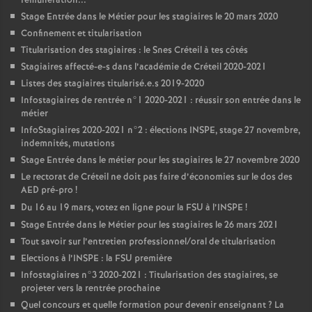
rémunération...
Stage Entrée dans le Métier pour les stagiaires le 20 mars 2020
Confinement et titularisation
Titularisation des stagiaires : le Snes Créteil à tes côtés
Stagiaires affecté-e-s dans l’académie de Créteil 2020-2021
Listes des stagiaires titularisé.e.s 2019-2020
Infostagiaires de rentrée n°1 2020-2021 : réussir son entrée dans le
métier
InfoStagiaires 2020-2021 n°2 : élections
INSPE
, stage 27 novembre,
indemnités, mutations
Stage Entrée dans le métier pour les stagiaires le 27 novembre 2020
Le rectorat de Créteil ne doit pas faire d’économies sur le dos des
AED
pré-pro
!
Du 16 au 19 mars, votez en ligne pour la
FSU
à l’
INSPE
!
Stage Entrée dans le Métier pour les stagiaires le 26 mars 2021
Tout savoir sur l’entretien professionnel/oral de titularisation
Elections à l’
INSPE
: la
FSU
première
Infostagiaires n°3 2020-2021 : Titularisation des stagiaires, se
projeter vers la rentrée prochaine
Quel concours et quelle formation pour devenir enseignant
? La