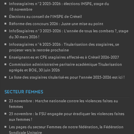
Infostagiaires n°2 2025-2026 : élections
INSPE
, stage du
18 novembre
Élections au conseil de l’
INSPE
de Créteil
Réforme des concours 2026 : Juste une mise au point
InfoStagiaires n°3 2025-2026 : L’année de tous les combats
?, stage
du 30 mars 2026
!
Infostagiaires n°4 2025-2026 : Titularisation des stagiaires, se
projeter vers la rentrée prochaine
Enseignant
·
es et
CPE
stagiaires affecté
·
es à Créteil 2026-2027
Commission administrative paritaire académique Titularisation
agrégés et
BOE
, 30 juin 2026
La liste des stagiaires titularisé
·
es pour l’année 2025-2026 est ici
!
SECTEUR FEMMES
23 novembre : Marche nationale contre les violences faites au
femmes
25 novembre : la
FSU
engagée pour éradiquer les violences faites
aux femmes
!
Les pages du secteur Femmes de notre fédération, la Fédération
Syndicale Unitaire