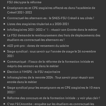
FSU
décrypte la réforme
Enseignant-es et
CPE
stagiaires affecté-es dans l’académie de
Créteil 2021-2022
Contractuel-les alternant-es : le
SNES
-
FSU
Créteil à tes côtés
!
Listes des stagiaires titularisé.e.s 2020-2021
InfoStagiaires 2021-2022 n°1 : réussir son Entrée dans le métier
La
FSU
demande le remboursement des frais de déplacements des
étudiant-es contractuel-les alternant-es
!
AED
pré-pro : dates de versement du salaire
Stage syndical : tout savoir sur l’année de stage le 26 novembre
2021
Communiqué : Fiasco de la réforme de la formation initiale et
mépris des entrant-es dans le métier
Élection à l’
INSPE
: la
FSU
majoritaire
Infostagiaires de la rentrée 2024 : Tout savoir pour réussir son
entrée dans le métier
Stage syndical pour les enseignant-es et
CPE
stagiaires le 10 mars
2022
!
Réforme des concours et de la formation initiale : y voir plus clair
!
C’est l’ECAtombe : enquête sur les étudiant-es contractuel-les