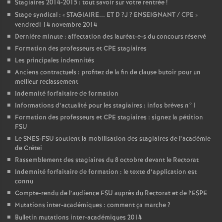
Stagiaires 2014-2015 : tout savoir sur votre rentrée
!
Stage syndical : «
STAGIAIRE
...
ET
D
?J
?
ENSEIGNANT
/
CPE
»
vendredi 14 novembre 2014
Dernière minute : affectation des lauréat-e-s du concours réservé
Formation des professeurs et
CPE
stagiaires
Les principales indemnités
Anciens contractuels : profitez de la fin de clause butoir pour un
meilleur reclassement
Indemnité forfaitaire de formation
Informations d’actualité pour les stagiaires : infos brèves n°1
Formation des professeurs et
CPE
stagiaires : signez la pétition
FSU
Le
SNES
-
FSU
soutient la mobilisation des stagiaires de l’académie
de Crétei
Rassemblement des stagiaires du 8 octobre devant le Rectorat
Indemnité forfaitaire de formation : le texte d’application est
connu
Compte-rendu de l’audience
FSU
auprès du Rectorat et de l’
ESPE
Mutations inter-académiques : comment ça marche
?
Bulletin mutations inter-académiques 2014