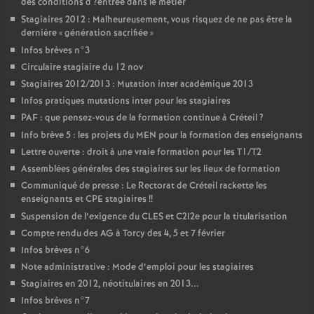
des conditions d
?entrée dans le métier
Stagiaires 2012 : Malheureusement, vous risquez de ne pas être la
dernière «
génération sacrifiée
»
Infos brèves n°3
Circulaire stagiaire du 12 nov
Stagiaires 2012/2013 : Mutation inter académique 2013
Infos pratiques mutations inter pour les stagiaires
PAF
: que pensez-vous de la formation continue à Créteil
?
Info brève 5 : les projets du
MEN
pour la formation des enseignants
Lettre ouverte : droit à une vraie formation pour les T1/T2
Assemblées générales des stagiaires sur les lieux de formation
Communiqué de presse : Le Rectorat de Créteil rackette les
enseignants et
CPE
stagiaires
!!
Suspension de l’exigence du
CLES
et C2I2e pour la titularisation
Compte rendu des
AG
à Torcy des 4, 5 et 7 février
Infos brèves n°6
Note administrative : Mode d’emploi pour les stagiaires
Stagiaires en 2012, néotitulaires en 2013...
Infos brèves n°7