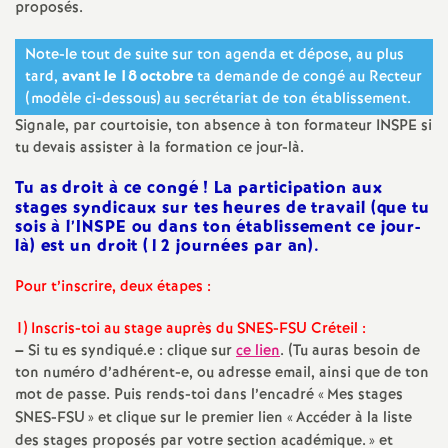
proposés.
é
Note-le tout de suite sur ton agenda et dépose, au plus
O
tard,
avant le 18 octobre
ta demande de congé au Recteur
(modèle ci-dessous) au secrétariat de ton établissement.
r
Signale, par courtoisie, ton absence à ton formateur
INSPE
si
tu devais assister à la formation ce jour-là.
l
Tu as droit à ce congé
! La participation aux
stages syndicaux sur tes heures de travail (que tu
sois à l’
INSPE
ou dans ton établissement ce jour-
é
là) est un droit (12 journées par an).
a
Pour t’inscrire, deux étapes :
n
1) Inscris-toi au stage auprès du
SNES
-
FSU
Créteil :
–
Si tu es syndiqué.e : clique sur
ce lien
. (Tu auras besoin de
ton numéro d’adhérent-e, ou adresse email, ainsi que de ton
s
mot de passe. Puis rends-toi dans l’encadré «
Mes stages
SNES
-
FSU
» et clique sur le premier lien «
Accéder à la liste
T
des stages proposés par votre section académique.
» et