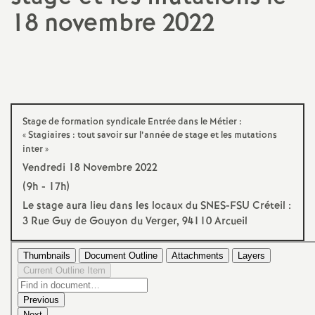
18 novembre 2022
a
t
i
Stage de formation syndicale Entrée dans le Métier :
o
«
Stagiaires : tout savoir sur l’année de stage et les mutations
inter
»
n
Vendredi 18 Novembre 2022
(9h - 17h)
a
Le stage aura lieu dans les locaux du
SNES
-
FSU
Créteil :
3 Rue Guy de Gouyon du Verger, 94110 Arcueil
l
d