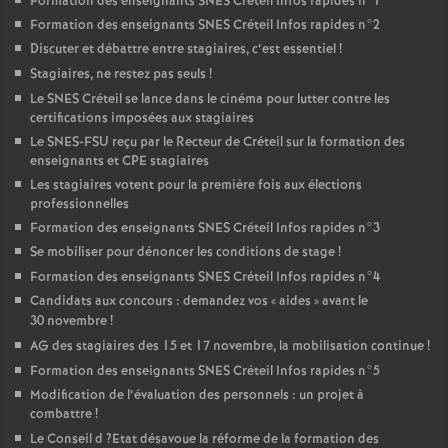
Formation des enseignants
SNES
Créteil Infos rapides n°1
Formation des enseignants
SNES
Créteil Infos rapides n°2
Discuter et débattre entre stagiaires, c’est essentiel
!
Stagiaires, ne restez pas seuls
!
Le
SNES
Créteil se lance dans le cinéma pour lutter contre les
certifications imposées aux stagiaires
Le
SNES
-
FSU
reçu par le Recteur de Créteil sur la formation des
enseignants et
CPE
stagiaires
Les stagiaires votent pour la première fois aux élections
professionnelles
Formation des enseignants
SNES
Créteil Infos rapides n°3
Se mobiliser pour dénoncer les conditions de stage
!
Formation des enseignants
SNES
Créteil Infos rapides n°4
Candidats aux concours : demandez vos «
aides
» avant le
30 novembre
!
AG
des stagiaires des 15 et 17 novembre, la mobilisation continue
!
Formation des enseignants
SNES
Créteil Infos rapides n°5
Modification de l’évaluation des personnels : un projet à
combattre
!
Le Conseil d
?Etat désavoue la réforme de la formation des