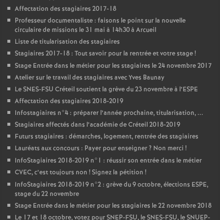
Affectation des stagiaires 2017-18
Professeur documentaliste : faisons le point sur la nouvelle
circulaire de missions le 31 mai à 14h30 à Arcueil
Liste de titularisation des stagiaires
Stagiaires 2017-18 : Tout savoir pour la rentrée et votre stage
!
Stage Entrée dans le métier pour les stagiaires le 24 novembre 2017
Atelier sur le travail des stagiaires avec Yves Baunay
Le
SNES
-
FSU
Créteil soutient la grève du 23 novembre à l’
ESPE
Affectation des stagiaires 2018-2019
Infostagiaires n°4 : préparer l’année prochaine, titularisation, ...
Stagiaires affectés dans l’académie de Créteil 2018-2019
Futurs stagiaires : démarches, logement, rentrée des stagiaires
Lauréats aux concours : Payer pour enseigner
? Non merci
!
InfoStagiaires 2018-2019 n°1 : réussir son entrée dans le métier
CVEC
, c’est toujours non
! Signez la pétition
!
InfoStagiaires 2018-2019 n°2 : grève du 9 octobre, élections
ESPE
,
stage du 22 novembre
Stage Entrée dans le métier pour les stagiaires le 22 novembre 2018
Le 17 et 18 octobre, votez pour
SNEP
-
FSU
, le
SNES
-
FSU
, le
SNUEP
-