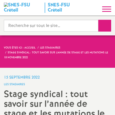
SNES
-
FSU
S
Créteil
y
Reche
n
d
VOUS ÊTES ICI :
ACCUEIL
LES STAGIAIRES
STAGE SYNDICAL : TOUT SAVOIR SUR L’ANNÉE DE STAGE ET LES MUTATIONS LE
i
18 NOVEMBRE 2022
c
15 SEPTEMBRE 2022
a
LES STAGIAIRES
Stage syndical : tout
t
savoir sur l’année de
N
stage et les mutations le