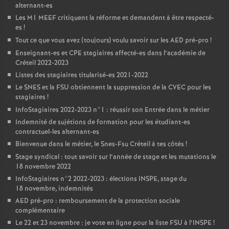
alternant-es
Les M1
MEEF
critiquent la réforme et demandent à être respecté-
es
!
Tout ce que vous avez (toujours) voulu savoir sur les
AED
pré-pro
!
Enseignant-es et
CPE
stagiaires affecté-es dans l’académie de
Créteil 2022-2023
Listes des stagiaires titularisé-es 2021-2022
Le
SNES
et la
FSU
obtiennent la suppression de la
CVEC
pour les
stagiaires
!
InfoStagiaires 2022-2023 n°1 : réussir son Entrée dans le métier
Indemnité de sujétions de formation pour les étudiant-es
contractuel-les alternant-es
Bienvenue dans le métier, le Snes-Fsu Créteil à tes côtés
!
Stage syndical : tout savoir sur l’année de stage et les mutations le
18 novembre 2022
InfoStagiaires n°2 2022-2023 : élections
INSPE
, stage du
18 novembre, indemnités
AED
pré-pro : remboursement de la protection sociale
complémentaire
Le 22 et 23 novembre : je vote en ligne pour la liste
FSU
à l’
INSPE
!