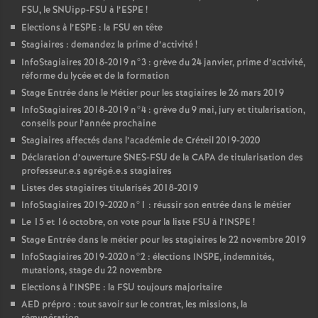
FSU
, le SNUipp-
FSU
à l’
ESPE
!
Elections à l’
ESPE
: la
FSU
en tête
Stagiaires : demandez la prime d’activité
!
InfoStagiaires 2018-2019 n°3 : grève du 24 janvier, prime d’activité,
réforme du lycée et de la formation
Stage Entrée dans le Métier pour les stagiaires le 26 mars 2019
InfoStagiaires 2018-2019 n°4 : grève du 9 mai, jury et titularisation,
conseils pour l’année prochaine
Stagiaires affectés dans l’académie de Créteil 2019-2020
Déclaration d’ouverture
SNES
-
FSU
de la
CAPA
de titularisation des
professeur.e.s agrégé.e.s stagiaires
Listes des stagiaires titularisés 2018-2019
InfoStagiaires 2019-2020 n°1 : réussir son entrée dans le métier
Le 15 et 16 octobre, on vote pour la liste
FSU
à l’
INSPE
!
Stage Entrée dans le métier pour les stagiaires le 22 novembre 2019
InfoStagiaires 2019-2020 n°2 : élections
INSPE
, indemnités,
mutations, stage du 22 novembre
Elections à l’
INSPE
: la
FSU
toujours majoritaire
AED
prépro : tout savoir sur le contrat, les missions, la