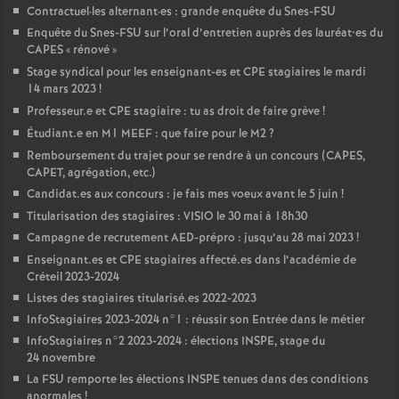
Contractuel
·
les alternant
·
es : grande enquête du Snes-
FSU
Enquête du Snes-
FSU
sur l’oral d’entretien auprès des lauréat•es du
CAPES
«
rénové
»
Stage syndical pour les enseignant-es et
CPE
stagiaires le mardi
14 mars 2023
!
Professeur.e et
CPE
stagiaire : tu as droit de faire grève
!
Étudiant.e en M1
MEEF
: que faire pour le M2
?
Remboursement du trajet pour se rendre à un concours (
CAPES
,
CAPET
, agrégation, etc.)
Candidat.es aux concours : je fais mes voeux avant le 5 juin
!
Titularisation des stagiaires :
VISIO
le 30 mai à 18h30
Campagne de recrutement
AED
-prépro : jusqu’au 28 mai 2023
!
Enseignant.es et
CPE
stagiaires affecté.es dans l’académie de
Créteil 2023-2024
Listes des stagiaires titularisé.es 2022-2023
InfoStagiaires 2023-2024 n°1 : réussir son Entrée dans le métier
InfoStagiaires n°2 2023-2024 : élections
INSPE
, stage du
24 novembre
La
FSU
remporte les élections
INSPE
tenues dans des conditions
anormales
!