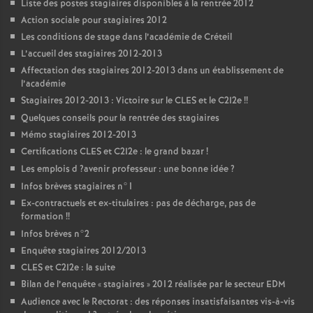
Liste des postes stagiaires disponibles à la rentrée 2012
Action sociale pour stagiaires 2012
Les conditions de stage dans l’académie de Créteil
L’accueil des stagiaires 2012-2013
Affectation des stagiaires 2012-2013 dans un établissement de
l’académie
Stagiaires 2012-2013 : Victoire sur le
CLES
et le C2I2e
!!
Quelques conseils pour la rentrée des stagiaires
Mémo stagiaires 2012-2013
Certifications
CLES
et C2I2e : le grand bazar
!
Les emplois d
?avenir professeur : une bonne idée
?
Infos brèves stagiaires n°1
Ex-contractuels et ex-titulaires : pas de décharge, pas de
formation
!!
Infos brèves n°2
Enquête stagiaires 2012/2013
CLES
et C2I2e : la suite
Bilan de l’enquête «
stagiaires
» 2012 réalisée par le secteur
EDM
Audience avec le Rectorat : des réponses insatisfaisantes vis-à-vis