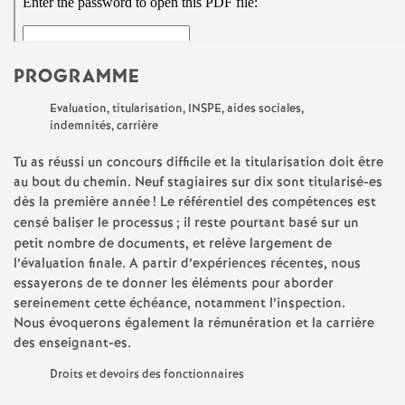
e
m
PROGRAMME
e
Evaluation, titularisation,
INSPE
, aides sociales,
indemnités, carrière
n
Tu as réussi un concours difficile et la titularisation doit être
au bout du chemin. Neuf stagiaires sur dix sont titularisé-es
t
dès la première année
! Le référentiel des compétences est
censé baliser le processus
; il reste pourtant basé sur un
s
petit nombre de documents, et relève largement de
l’évaluation finale. A partir d’expériences récentes, nous
d
essayerons de te donner les éléments pour aborder
sereinement cette échéance, notamment l’inspection.
e
Nous évoquerons également la rémunération et la carrière
des enseignant-es.
S
Droits et devoirs des fonctionnaires