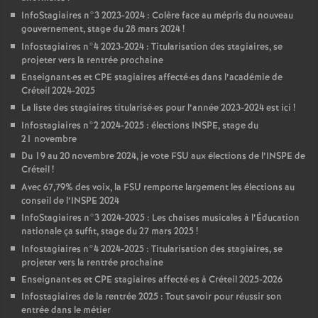
InfoStagiaires n°3 2023-2024 : Colère face au mépris du nouveau
gouvernement, stage du 28 mars 2024
!
Infostagiaires n°4 2023-2024 : Titularisation des stagiaires, se
projeter vers la rentrée prochaine
Enseignant
·
es et
CPE
stagiaires affecté
·
es dans l’académie de
Créteil 2024-2025
La liste des stagiaires titularisé
·
es pour l’année 2023-2024 est ici
!
Infostagiaires n°2 2024-2025 : élections
INSPE
, stage du
21 novembre
Du 19 au 20 novembre 2024, je vote
FSU
aux élections de l’
INSPE
de
Créteil
!
Avec 67,79% des voix, la
FSU
remporte largement les élections au
conseil de l’
INSPE
2024
InfoStagiaires n°3 2024-2025 : Les chaises musicales à l’Éducation
nationale ça suffit, stage du 27 mars 2025
!
Infostagiaires n°4 2024-2025 : Titularisation des stagiaires, se
projeter vers la rentrée prochaine
Enseignant
·
es et
CPE
stagiaires affecté
·
es à Créteil 2025-2026
Infostagiaires de la rentrée 2025 : Tout savoir pour réussir son
entrée dans le métier