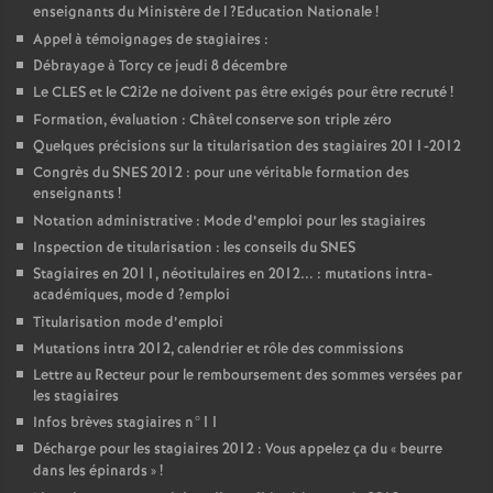
enseignants du Ministère de l
?Education Nationale
!
Appel à témoignages de stagiaires :
Débrayage à Torcy ce jeudi 8 décembre
Le
CLES
et le C2i2e ne doivent pas être exigés pour être recruté
!
Formation, évaluation : Châtel conserve son triple zéro
Quelques précisions sur la titularisation des stagiaires 2011-2012
Congrès du
SNES
2012 : pour une véritable formation des
enseignants
!
Notation administrative : Mode d’emploi pour les stagiaires
Inspection de titularisation : les conseils du
SNES
Stagiaires en 2011, néotitulaires en 2012... : mutations intra-
académiques, mode d
?emploi
Titularisation mode d’emploi
Mutations intra 2012, calendrier et rôle des commissions
Lettre au Recteur pour le remboursement des sommes versées par
les stagiaires
Infos brèves stagiaires n°11
Décharge pour les stagiaires 2012 : Vous appelez ça du «
beurre
dans les épinards
»
!