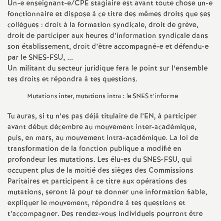
Un-e enseignant-e/
CPE
stagiaire est avant toute chose un-e
e
fonctionnaire et dispose à ce titre des mêmes droits que ses
collègues : droit à la formation syndicale, droit de grève,
c
droit de participer aux heures d’information syndicale dans
son établissement, droit d’être accompagné-e et défendu-e
o
par le
SNES
-
FSU
, ...
Un militant du secteur juridique fera le point sur l’ensemble
tes droits et répondra à tes questions.
n
Mutations inter, mutations intra : le
SNES
t’informe
d
Tu auras, si tu n’es pas déjà titulaire de l’
EN
, à participer
avant début décembre au mouvement inter-académique,
d
puis, en mars, au mouvement intra-académique. La loi de
transformation de la fonction publique a modifié en
e
profondeur les mutations. Les élu-es du
SNES
-
FSU
, qui
occupent plus de la moitié des sièges des Commissions
Paritaires et participent à ce titre aux opérations des
g
mutations, seront là pour te donner une information fiable,
expliquer le mouvement, répondre à tes questions et
r
t’accompagner. Des rendez-vous individuels pourront être