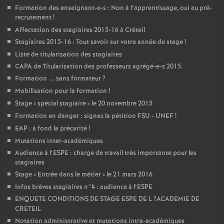
Formation des enseignant-e-s : Non à l’apprentissage, oui au pré-
recrutement
!
Affectation des stagiaires 2015-16 à Créteil
Stagiaires 2015-16 : Tout savoir sur votre année de stage
!
Liste de titularisation des stagiaires
CAPA
de Titularisation des professeurs agrégé-e-s 2015.
Formation ... sans formateur
?
Mobilisation pour la formation
!
Stage «
spécial stagiaire
» le 20 novembre 2015
Formation en danger : signez la pétition
FSU
-
UNEF
!
EAP
: à fond la précarité
!
Mutations inter-académiques
Audience à l’
ESPE
: charge de travail très importante pour les
stagiaires
Stage «
Entrée dans le métier
» le 21 mars 2016
Infos brèves stagiaires n°4 : audience à l’
ESPE
ENQUETE
CONDITIONS
DE
STAGE
ESPE
DE
L
?
ACADEMIE
DE
CRETEIL
Notation administrative et mutations intra-académiques