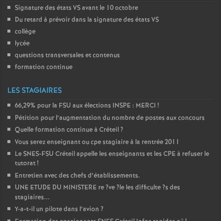
Signature des états
VS
avant le 10 octobre
Du retard à prévoir dans la signature des états
VS
collège
lycée
questions transversales et contenus
formation continue
LES STAGIAIRES
66,29% pour la
FSU
aux élections
INSPE
:
MERCI
!
Pétition pour l’augmentation du nombre de postes aux concours
Quelle formation continue à Créteil
?
Vous serez enseignant ou cpe stagiaire à la rentrée 2011
Le
SNES
-
FSU
Créteil appelle les enseignants et les
CPE
à refuser le
tutorat
!
Entretien avec des chefs d’établissements.
UNE
ETUDE
DU
MINISTERE
re
?ve
?le les difficulte
?s des
stagiaires...
Y-a-t-il un pilote dans l’avion
?