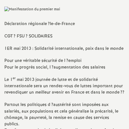
a
t
Déclaration régionale
?le-de-France
CGT
?
FSU
?
SOLIDAIRES
i
1ER
mai 2013 : Solidarité internationale, paix dans le monde
o
Pour une véritable sécurité de l
?emploi
n
Pour le progrès social, l
?augmentation des salaires
er
Le 1
mai 2013 journée de lutte et de solidarité
a
internationale sera un rendez-vous de luttes important pour
revendiquer un meilleur avenir en France et dans le monde
??
l
Partout les politiques d
?austérité sont imposées aux
d
salariés, aux populations et cela généralise la précarité, le
chômage, la pauvreté, la remise en cause des services
publics.