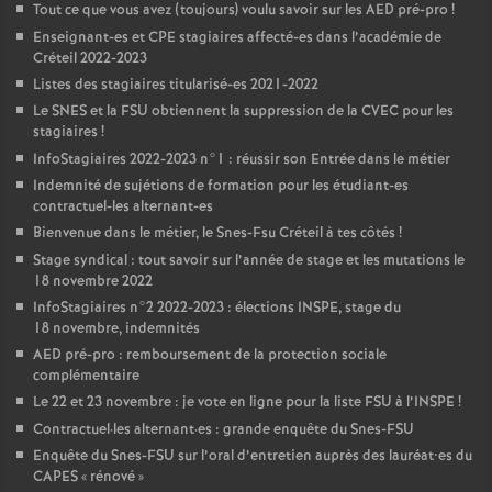
Tout ce que vous avez (toujours) voulu savoir sur les
AED
pré-pro
!
Enseignant-es et
CPE
stagiaires affecté-es dans l’académie de
Créteil 2022-2023
Listes des stagiaires titularisé-es 2021-2022
Le
SNES
et la
FSU
obtiennent la suppression de la
CVEC
pour les
stagiaires
!
InfoStagiaires 2022-2023 n°1 : réussir son Entrée dans le métier
Indemnité de sujétions de formation pour les étudiant-es
contractuel-les alternant-es
Bienvenue dans le métier, le Snes-Fsu Créteil à tes côtés
!
Stage syndical : tout savoir sur l’année de stage et les mutations le
18 novembre 2022
InfoStagiaires n°2 2022-2023 : élections
INSPE
, stage du
18 novembre, indemnités
AED
pré-pro : remboursement de la protection sociale
complémentaire
Le 22 et 23 novembre : je vote en ligne pour la liste
FSU
à l’
INSPE
!
Contractuel
·
les alternant
·
es : grande enquête du Snes-
FSU
Enquête du Snes-
FSU
sur l’oral d’entretien auprès des lauréat•es du
CAPES
«
rénové
»