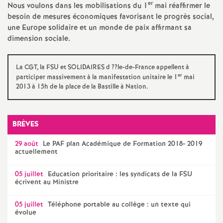
er
e
Nous voulons dans les mobilisations du 1
mai réaffirmer le
besoin de mesures économiques favorisant le progrès social,
une Europe solidaire et un monde de paix affirmant sa
c
dimension sociale.
o
La
CGT
, la
FSU
et
SOLIDAIRES
d
??le-de-France appellent à
er
participer massivement à la manifestation unitaire le 1
mai
n
2013 à 15h de la place de la Bastille à Nation.
d
BRÈVES
d
29 août
Le
PAF
plan Académique de Formation 2018- 2019
actuellement
e
05 juillet
Education prioritaire : les syndicats de la
FSU
écrivent au Ministre
g
05 juillet
Téléphone portable au collège : un texte qui
r
évolue