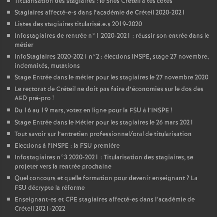
Titularisation des stagiaires : le Snes Créteil à tes côtés
Stagiaires affecté-e-s dans l’académie de Créteil 2020-2021
Listes des stagiaires titularisé.e.s 2019-2020
Infostagiaires de rentrée n°1 2020-2021 : réussir son entrée dans le
métier
InfoStagiaires 2020-2021 n°2 : élections
INSPE
, stage 27 novembre,
indemnités, mutations
Stage Entrée dans le métier pour les stagiaires le 27 novembre 2020
Le rectorat de Créteil ne doit pas faire d’économies sur le dos des
AED
pré-pro
!
Du 16 au 19 mars, votez en ligne pour la
FSU
à l’
INSPE
!
Stage Entrée dans le Métier pour les stagiaires le 26 mars 2021
Tout savoir sur l’entretien professionnel/oral de titularisation
Elections à l’
INSPE
: la
FSU
première
Infostagiaires n°3 2020-2021 : Titularisation des stagiaires, se
projeter vers la rentrée prochaine
Quel concours et quelle formation pour devenir enseignant
? La
FSU
décrypte la réforme
Enseignant-es et
CPE
stagiaires affecté-es dans l’académie de
Créteil 2021-2022