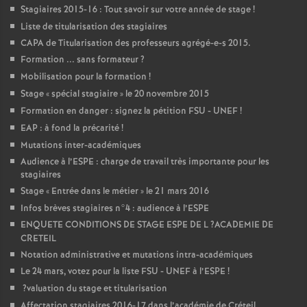
Stagiaires 2015-16 : Tout savoir sur votre année de stage
!
Liste de titularisation des stagiaires
CAPA
de Titularisation des professeurs agrégé-e-s 2015.
Formation ... sans formateur
?
Mobilisation pour la formation
!
Stage «
spécial stagiaire
» le 20 novembre 2015
Formation en danger : signez la pétition
FSU
-
UNEF
!
EAP
: à fond la précarité
!
Mutations inter-académiques
Audience à l’
ESPE
: charge de travail très importante pour les
stagiaires
Stage «
Entrée dans le métier
» le 21 mars 2016
Infos brèves stagiaires n°4 : audience à l’
ESPE
ENQUETE
CONDITIONS
DE
STAGE
ESPE
DE
L
?
ACADEMIE
DE
CRETEIL
Notation administrative et mutations intra-académiques
Le 24 mars, votez pour la liste
FSU
-
UNEF
à l’
ESPE
!
?valuation du stage et titularisation
Affectation stagiaires 2016-17 dans l’académie de Créteil