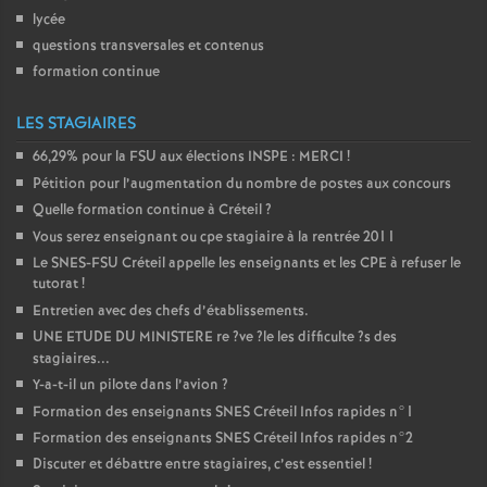
lycée
questions transversales et contenus
formation continue
LES STAGIAIRES
66,29% pour la
FSU
aux élections
INSPE
:
MERCI
!
Pétition pour l’augmentation du nombre de postes aux concours
Quelle formation continue à Créteil
?
Vous serez enseignant ou cpe stagiaire à la rentrée 2011
Le
SNES
-
FSU
Créteil appelle les enseignants et les
CPE
à refuser le
tutorat
!
Entretien avec des chefs d’établissements.
UNE
ETUDE
DU
MINISTERE
re
?ve
?le les difficulte
?s des
stagiaires...
Y-a-t-il un pilote dans l’avion
?
Formation des enseignants
SNES
Créteil Infos rapides n°1
Formation des enseignants
SNES
Créteil Infos rapides n°2
Discuter et débattre entre stagiaires, c’est essentiel
!