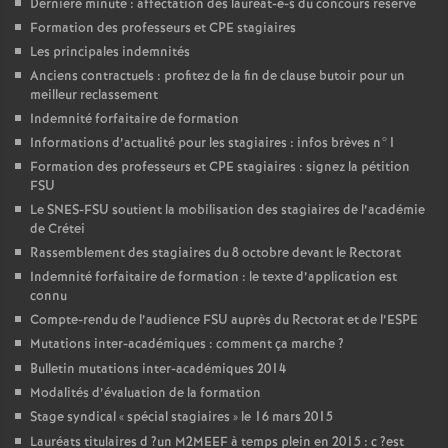
Dernière minute : affectation des lauréat-e-s du concours réservé
Formation des professeurs et
CPE
stagiaires
Les principales indemnités
Anciens contractuels : profitez de la fin de clause butoir pour un
meilleur reclassement
Indemnité forfaitaire de formation
Informations d’actualité pour les stagiaires : infos brèves n°1
Formation des professeurs et
CPE
stagiaires : signez la pétition
FSU
Le
SNES
-
FSU
soutient la mobilisation des stagiaires de l’académie
de Crétei
Rassemblement des stagiaires du 8 octobre devant le Rectorat
Indemnité forfaitaire de formation : le texte d’application est
connu
Compte-rendu de l’audience
FSU
auprès du Rectorat et de l’
ESPE
Mutations inter-académiques : comment ça marche
?
Bulletin mutations inter-académiques 2014
Modalités d’évaluation de la formation
Stage syndical «
spécial stagiaires
» le 16 mars 2015
Lauréats titulaires d
?un
M2MEEF
à temps plein en 2015 : c
?est