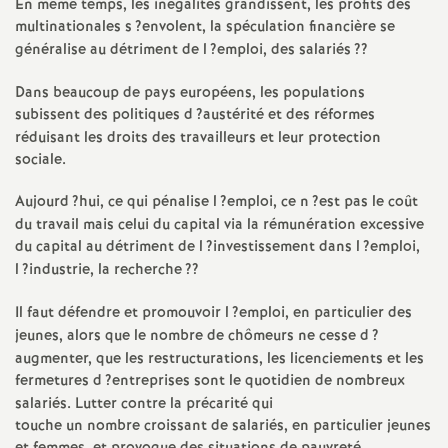
e
En même temps, les inégalités grandissent, les profits des
multinationales s
?envolent, la spéculation financière se
s
généralise au détriment de l
?emploi, des salariés
??
E
Dans beaucoup de pays européens, les populations
subissent des politiques d
?austérité et des réformes
réduisant les droits des travailleurs et leur protection
n
sociale.
s
Aujourd
?hui, ce qui pénalise l
?emploi, ce n
?est pas le coût
du travail mais celui du capital via la rémunération excessive
e
du capital au détriment de l
?investissement dans l
?emploi,
l
?industrie, la recherche
??
i
Il faut défendre et promouvoir l
?emploi, en particulier des
jeunes, alors que le nombre de chômeurs ne cesse d
?
g
augmenter, que les restructurations, les licenciements et les
fermetures d
?entreprises sont le quotidien de nombreux
n
salariés. Lutter contre la précarité qui
touche un nombre croissant de salariés, en particulier jeunes