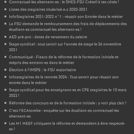
Contractuel-les alternant-es : le
SNES
-
FSU
Créteil à tes côtés
!
Listes des stagiaires titularisé.e.s 2020-2021
InfoStagiaires 2021-2022 n°1 : réussir son Entrée dans le métier
La
FSU
demande le remboursement des frais de déplacements des
étudiant-es contractuel-les alternant-es
!
AED
pré-pro : dates de versement du salaire
Stage syndical : tout savoir sur l’année de stage le 26 novembre
2021
Communiqué : Fiasco de la réforme de la formation initiale et
mépris des entrant-es dans le métier
Élection à l’
INSPE
: la
FSU
majoritaire
Infostagiaires de la rentrée 2024 : Tout savoir pour réussir son
entrée dans le métier
Stage syndical pour les enseignant-es et
CPE
stagiaires le 10 mars
2022
!
Réforme des concours et de la formation initiale : y voir plus clair
!
C’est l’ECAtombe : enquête sur les étudiant-es contractuel-les
alternant-es
Les M1
MEEF
critiquent la réforme et demandent à être respecté-
es
!