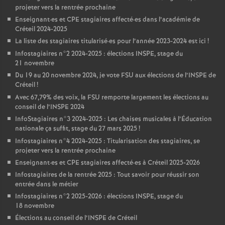
projeter vers la rentrée prochaine
Enseignant
·
es et
CPE
stagiaires affecté
·
es dans l’académie de
Créteil 2024-2025
La liste des stagiaires titularisé
·
es pour l’année 2023-2024 est ici
!
Infostagiaires n°2 2024-2025 : élections
INSPE
, stage du
21 novembre
Du 19 au 20 novembre 2024, je vote
FSU
aux élections de l’
INSPE
de
Créteil
!
Avec 67,79% des voix, la
FSU
remporte largement les élections au
conseil de l’
INSPE
2024
InfoStagiaires n°3 2024-2025 : Les chaises musicales à l’Éducation
nationale ça suffit, stage du 27 mars 2025
!
Infostagiaires n°4 2024-2025 : Titularisation des stagiaires, se
projeter vers la rentrée prochaine
Enseignant
·
es et
CPE
stagiaires affecté
·
es à Créteil 2025-2026
Infostagiaires de la rentrée 2025 : Tout savoir pour réussir son
entrée dans le métier
Infostagiaires n°2 2025-2026 : élections
INSPE
, stage du
18 novembre
Élections au conseil de l’
INSPE
de Créteil