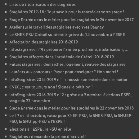
Liste de titularisation des stagiaires
Stagiaires 2017-18 : Tout savoir pour la rentrée et votre stage
!
Stage Entrée dans le métier pour les stagiaires le 24 novembre 2017
Atelier sur le travail des stagiaires avec Yves Baunay
Le
SNES
-
FSU
Créteil soutient la grève du 23 novembre à l’
ESPE
Affectation des stagiaires 2018-2019
Infostagiaires n°4 : préparer l’année prochaine, titularisation, ...
Stagiaires affectés dans l’académie de Créteil 2018-2019
Futurs stagiaires : démarches, logement, rentrée des stagiaires
Lauréats aux concours : Payer pour enseigner
? Non merci
!
InfoStagiaires 2018-2019 n°1 : réussir son entrée dans le métier
CVEC
, c’est toujours non
! Signez la pétition
!
InfoStagiaires 2018-2019 n°2 : grève du 9 octobre, élections
ESPE
,
stage du 22 novembre
Stage Entrée dans le métier pour les stagiaires le 22 novembre 2018
Le 17 et 18 octobre, votez pour
SNEP
-
FSU
, le
SNES
-
FSU
, le
SNUEP
-
FSU
, le SNUipp-
FSU
à l’
ESPE
!
Elections à l’
ESPE
: la
FSU
en tête
Stagiaires : demandez la prime d’activité
!