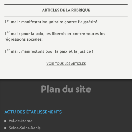
o
ARTICLES DE LA RUBRIQUE
er
1
mai : manifestation unitaire contre l’austérité
u
er
1
mai : pour la paix, les libertés et contre toutes les
régressions sociales
!
r
er
1
mai : manifestons pour la paix et la justice
!
s
VOIR TOUS LES ARTICLES
Plan du site
ACTU DES ÉTABLISSEMENTS
Val-de-Marne
Seine-Saint-Denis