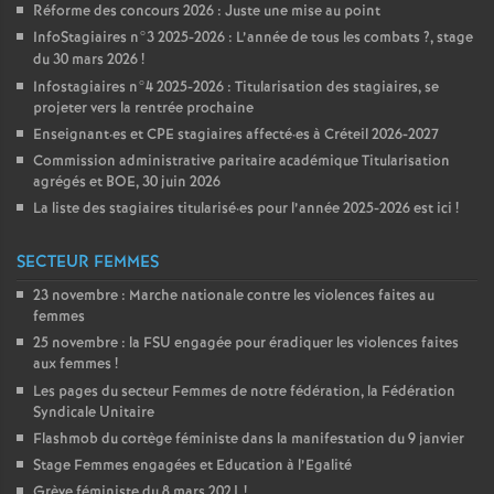
Réforme des concours 2026 : Juste une mise au point
InfoStagiaires n°3 2025-2026 : L’année de tous les combats
?, stage
du 30 mars 2026
!
Infostagiaires n°4 2025-2026 : Titularisation des stagiaires, se
projeter vers la rentrée prochaine
Enseignant
·
es et
CPE
stagiaires affecté
·
es à Créteil 2026-2027
Commission administrative paritaire académique Titularisation
agrégés et
BOE
, 30 juin 2026
La liste des stagiaires titularisé
·
es pour l’année 2025-2026 est ici
!
SECTEUR FEMMES
23 novembre : Marche nationale contre les violences faites au
femmes
25 novembre : la
FSU
engagée pour éradiquer les violences faites
aux femmes
!
Les pages du secteur Femmes de notre fédération, la Fédération
Syndicale Unitaire
Flashmob du cortège féministe dans la manifestation du 9 janvier
Stage Femmes engagées et Education à l’Egalité
Grève féministe du 8 mars 2021
!