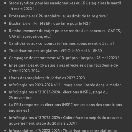
Stage syndical pour les enseignant-es et
CPE
stagiaires le mardi
14 mars 2023
!
Professeur.e et
CPE
stagiaire : tu as droit de faire grève
!
Étudiant.e en M1
MEEF
: que faire pour le M2
?
Remboursement du trajet pour se rendre à un concours (
CAPES
,
CAPET
, agrégation, etc.)
Candidat.es aux concours : je fais mes voeux avant le 5 juin
!
Titularisation des stagiaires :
VISIO
le 30 mai à 18h30
Campagne de recrutement
AED
-prépro : jusqu’au 28 mai 2023
!
Enseignant.es et
CPE
stagiaires affecté.es dans l’académie de
Créteil 2023-2024
Listes des stagiaires titularisé.es 2022-2023
InfoStagiaires 2023-2024 n°1 : réussir son Entrée dans le métier
InfoStagiaires n°2 2023-2024 : élections
INSPE
, stage du
24 novembre
La
FSU
remporte les élections
INSPE
tenues dans des conditions
anormales
!
InfoStagiaires n°3 2023-2024 : Colère face au mépris du nouveau
gouvernement, stage du 28 mars 2024
!
Infostagiaires n°4 2023-2024 : Titularisation des stagiaires, se