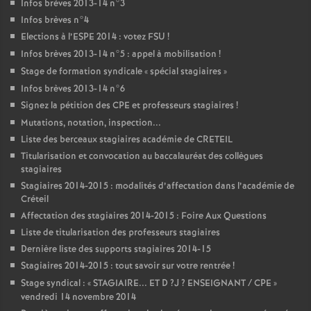
Infos brèves 2013-14 n°3
Infos brèves n°4
Elections à l’
ESPE
2014 : votez
FSU
!
Infos brèves 2013-14 n°5 : appel à mobilisation
!
Stage de formation syndicale «
spécial stagiaires
»
Infos brèves 2013-14 n°6
Signez la pétition des
CPE
et professeurs stagiaires
!
Mutations, notation, inspection...
Liste des berceaux stagiaires académie de
CRETEIL
Titularisation et convocation au baccalauréat des collègues
stagiaires
Stagiaires 2014-2015 : modalités d’affectation dans l’académie de
Créteil
Affectation des stagiaires 2014-2015 : Foire Aux Questions
Liste de titularisation des professeurs stagiaires
Dernière liste des supports stagiaires 2014-15
Stagiaires 2014-2015 : tout savoir sur votre rentrée
!
Stage syndical : «
STAGIAIRE
...
ET
D
?J
?
ENSEIGNANT
/
CPE
»
vendredi 14 novembre 2014