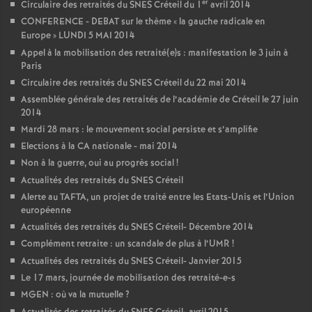
er
Circulaire des retraités du
SNES
Créteil du 1
avril 2014
CONFERENCE
-
DEBAT
sur le thème «
la gauche radicale en
Europe
»
LUNDI
5
MAI
2014
Appel à la mobilisation des retraité(e)s : manifestation le 3 juin à
Paris
Circulaire des retraités du
SNES
Créteil du 22 mai 2014
Assemblée générale des retraités de l’académie de Créteil le 27 juin
2014
Mardi 28 mars : le mouvement social persiste et s’amplifie
Elections à la
CA
nationale - mai 2014
Non à la guerre, oui au progrès social
!
Actualités des retraités du
SNES
Créteil
Alerte au
TAFTA
, un projet de traité entre les Etats-Unis et l’Union
européenne
Actualités des retraités du
SNES
Créteil- Décembre 2014
Complément retraite : un scandale de plus à l’
UMR
!
Actualités des retraités du
SNES
Créteil- Janvier 2015
Le 17 mars, journée de mobilisation des retraité-e-s
MGEN
: où va la mutuelle
?