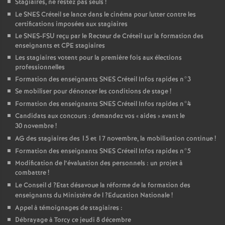
Stagiaires, ne restez pas seuls
!
Le
SNES
Créteil se lance dans le cinéma pour lutter contre les
certifications imposées aux stagiaires
Le
SNES
-
FSU
reçu par le Recteur de Créteil sur la formation des
enseignants et
CPE
stagiaires
Les stagiaires votent pour la première fois aux élections
professionnelles
Formation des enseignants
SNES
Créteil Infos rapides n°3
Se mobiliser pour dénoncer les conditions de stage
!
Formation des enseignants
SNES
Créteil Infos rapides n°4
Candidats aux concours : demandez vos «
aides
» avant le
30 novembre
!
AG
des stagiaires des 15 et 17 novembre, la mobilisation continue
!
Formation des enseignants
SNES
Créteil Infos rapides n°5
Modification de l’évaluation des personnels : un projet à
combattre
!
Le Conseil d
?Etat désavoue la réforme de la formation des
enseignants du Ministère de l
?Education Nationale
!
Appel à témoignages de stagiaires :
Débrayage à Torcy ce jeudi 8 décembre