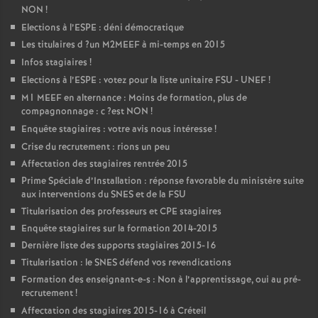
NON
!
Elections à l’
ESPE
: déni démocratique
Les titulaires d
?un
M2MEEF
à mi-temps en 2015
Infos stagiaires
!
Elections à l’
ESPE
: votez pour la liste unitaire
FSU
-
UNEF
!
M1
MEEF
en alternance : Moins de formation, plus de
compagnonnage : c
?est
NON
!
Enquête stagiaires : votre avis nous intéresse
!
Crise du recrutement : rions un peu
Affectation des stagiaires rentrée 2015
Prime Spéciale d’Installation : réponse favorable du ministère suite
aux interventions du
SNES
et de la
FSU
Titularisation des professeurs et
CPE
stagiaires
Enquête stagiaires sur la formation 2014-2015
Dernière liste des supports stagiaires 2015-16
Titularisation : le
SNES
défend vos revendications
Formation des enseignant-e-s : Non à l’apprentissage, oui au pré-
recrutement
!
Affectation des stagiaires 2015-16 à Créteil