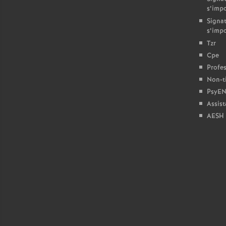
s’imp
Signat
s’imp
Tzr
Cpe
Profes
Non-ti
PsyEN
Assist
AESH