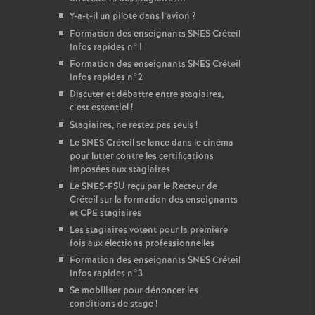
Y-a-t-il un pilote dans l’avion
?
Formation des enseignants
SNES
Créteil
Infos rapides n°1
Formation des enseignants
SNES
Créteil
Infos rapides n°2
Discuter et débattre entre stagiaires,
c’est essentiel
!
Stagiaires, ne restez pas seuls
!
Le
SNES
Créteil se lance dans le cinéma
pour lutter contre les certifications
imposées aux stagiaires
Le
SNES
-
FSU
reçu par le Recteur de
Créteil sur la formation des enseignants
et
CPE
stagiaires
Les stagiaires votent pour la première
fois aux élections professionnelles
Formation des enseignants
SNES
Créteil
Infos rapides n°3
Se mobiliser pour dénoncer les
conditions de stage
!