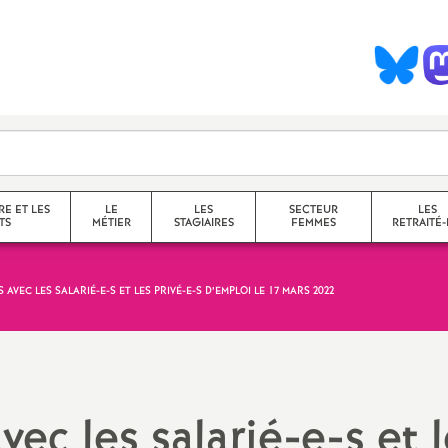
S
y
n
d
RE ET LES
LE
LES
SECTEUR
LES
TS
MÉTIER
STAGIAIRES
FEMMES
RETRAITÉ-
c
S AVEC LES SALARIÉ-E-S ET LES PRIVÉ-E-S D’EMPLOI LE 17 MARS 2022
collège
a
lycée
service
questions transversales et
vec les salarié-e-s et 
contenus