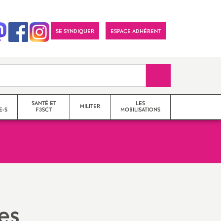
SE SYNDIQUER
ESPACE ADHÉRENT
Recherche sur le 
SANTÉ ET
LES
MILITER
E-S
F3SCT
MOBILISATIONS
formations syndicales
le snes-fsu et son
fonctionnement
les
Vos élu-e-s en Comité