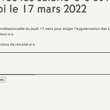
N
oi le 17 mars 2022
évaluation
formation continue
a
inue
bilités, temps
rprofessionnelle du jeudi 17 mars pour exiger l’augmentation des sa
iant-e-s.
ions de retraité-e-s.
o
n
t retraite
a
d