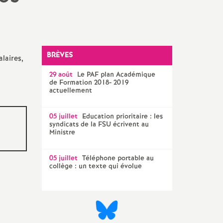
Technique Académique
outils pour les militant-e-s
Groupe
LGBTQIA
+
BRÈVES
laires,
29 août
Le
PAF
plan Académique
élections professionnelles
de Formation 2018- 2019
actuellement
05 juillet
Education prioritaire : les
syndicats de la
FSU
écrivent au
Ministre
05 juillet
Téléphone portable au
collège : un texte qui évolue