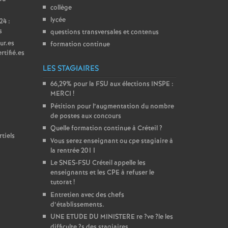
collège
lycée
24 :
s
questions transversales et contenus
ur.es
formation continue
rtifié.es
LES STAGIAIRES
66,29% pour la
FSU
aux élections
INSPE
:
MERCI
!
Pétition pour l’augmentation du nombre
de postes aux concours
Quelle formation continue à Créteil
?
tiels
Vous serez enseignant ou cpe stagiaire à
la rentrée 2011
Le
SNES
-
FSU
Créteil appelle les
enseignants et les
CPE
à refuser le
tutorat
!
Entretien avec des chefs
d’établissements.
UNE
ETUDE
DU
MINISTERE
re
?ve
?le les
difficulte
?s des stagiaires...