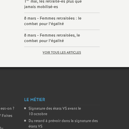
er
1
mai, les retraité-es plus que
jamais mobilisé-es
8 mars - Femmes retraitées : le
combat pour l’égalité
8 mars - Femmes retraitées, le
combat pour l’égalité
VOIR TOUS LES ARTICLES
LE MÉTIER
 est-on
?
Signature des états
VS
avant le
10 octobre
? Faites
Du retard à prévoir dans la signature des
états
VS
du