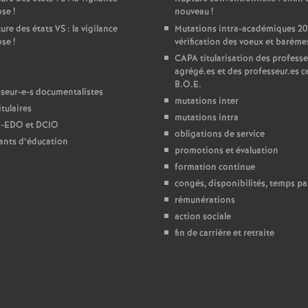
ose
!
nouveau
!
e
ure des états
VS
: la vigilance
Mutations intra-académiques 20
ose
!
vérification des voeux et barème
c
CAPA
titularisation des professe
agrégé.es et des professeur.es ce
B.O.E.
o
seur-e-s documentalistes
mutations inter
tulaires
mutations intra
-
n
EDO
et
DCIO
obligations de service
ants d’éducation
promotions et évaluation
d
formation continue
congés, disponibilités, temps par
d
rémunérations
action sociale
e
fin de carrière et retraite
g