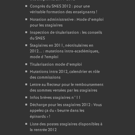
Congrès du
SNES
2012 : pour une
véritable formation des enseignants
!
Notation administrative : Mode d’emploi
pour les stagiaires
Inspection de titularisation : les conseils
du
SNES
Stagiaires en 2011, néotitulaires en
2012... : mutations intra-académiques,
mode d
?emploi
Titularisation mode d’emploi
Mutations intra 2012, calendrier et rôle
des commissions
Lettre au Recteur pour le remboursement
des sommes versées par les stagiaires
Infos brèves stagiaires n°11
Décharge pour les stagiaires 2012 : Vous
appelez ça du «
beurre dans les
épinards
»
!
Liste des postes stagiaires disponibles à
la rentrée 2012