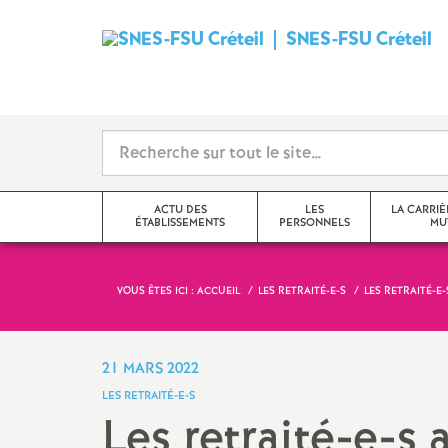
SNES
-
FSU
Créteil
ACTU DES
LES
LA CARRIÈ
ÉTABLISSEMENTS
PERSONNELS
MU
i
VOUS ÊTES ICI :
ACCUEIL
LES RETRAITÉ-E-S
LES RETRAITÉ-E-
Val-de-Marne
Tzr
mutations inter
Seine-Saint-Denis
Cpe
mutations intra
21 MARS 2022
t
LES RETRAITÉ-E-S
Seine-et-Marne
Professeur-e-s
obligations de 
Les retraité-e-s a
documentalistes