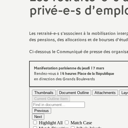
privé-e-s d’empl
promotions et 
Non-titulaires
formation cont
PsyEN-
EDO
et
DCIO
t
congés, disponi
Les retraité-e-s s’associent à la mobilisation inte
Assistants d’éducation
partiels
des pensions, des allocations et de bourses d’étud
i
Ci-dessous le Communiqué de presse des organisat
AESH
rémunérations
action sociale
Manifestation parisienne du jeudi 17 mars
Rendez-vous à
14 heures Place de la République
en direction des Grands Boulevards
fin de carrière e
l