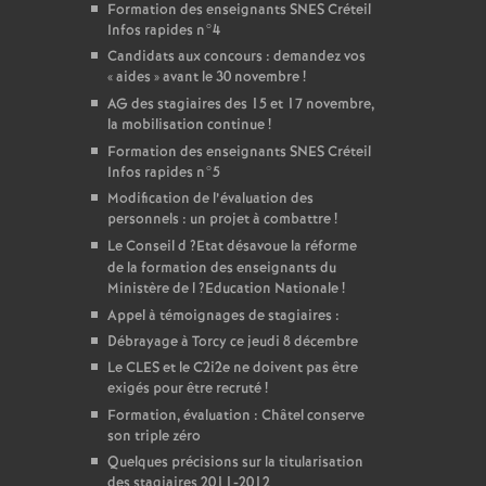
Formation des enseignants
SNES
Créteil
Infos rapides n°4
Candidats aux concours : demandez vos
«
aides
» avant le 30 novembre
!
AG
des stagiaires des 15 et 17 novembre,
la mobilisation continue
!
Formation des enseignants
SNES
Créteil
Infos rapides n°5
Modification de l’évaluation des
personnels : un projet à combattre
!
Le Conseil d
?Etat désavoue la réforme
de la formation des enseignants du
Ministère de l
?Education Nationale
!
Appel à témoignages de stagiaires :
Débrayage à Torcy ce jeudi 8 décembre
Le
CLES
et le C2i2e ne doivent pas être
exigés pour être recruté
!
Formation, évaluation : Châtel conserve
son triple zéro
Quelques précisions sur la titularisation
des stagiaires 2011-2012