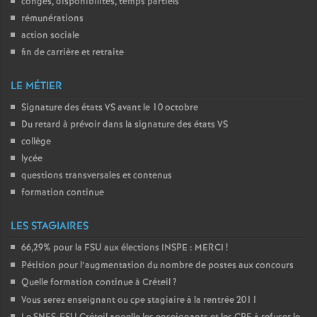
congés, disponibilités, temps partiels
rémunérations
o
action sociale
fin de carrière et retraite
u
LE MÉTIER
r
Signature des états
VS
avant le 10 octobre
Du retard à prévoir dans la signature des états
VS
s
collège
lycée
questions transversales et contenus
formation continue
LES STAGIAIRES
66,29% pour la
FSU
aux élections
INSPE
:
MERCI
!
Pétition pour l’augmentation du nombre de postes aux concours
Quelle formation continue à Créteil
?
Vous serez enseignant ou cpe stagiaire à la rentrée 2011