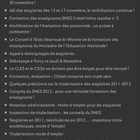
30 novembre
!
AG
des stagiaires des 15 et 17 novembre, la mobilisation continue
!
Formation des enseignants
SNES
Créteil Infos rapides n°5
Modification de l’évaluation des personnels : un projet à
combattre
!
Le Conseil d
?Etat désavoue la réforme de la formation des
enseignants du Ministère de l
?Education Nationale
!
Appel à témoignages de stagiaires :
Débrayage à Torcy ce jeudi 8 décembre
Le
CLES
et le C2i2e ne doivent pas être exigés pour être recruté
!
Formation, évaluation : Châtel conserve son triple zéro
Quelques précisions sur la titularisation des stagiaires 2011-2012
Congrès du
SNES
2012 : pour une véritable formation des
enseignants
!
Notation administrative : Mode d’emploi pour les stagiaires
Inspection de titularisation : les conseils du
SNES
Stagiaires en 2011, néotitulaires en 2012... : mutations intra-
académiques, mode d
?emploi
Titularisation mode d’emploi