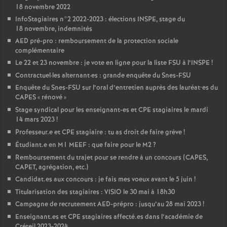
18 novembre 2022
InfoStagiaires n°2 2022-2023 : élections
INSPE
, stage du
18 novembre, indemnités
AED
pré-pro : remboursement de la protection sociale
complémentaire
Le 22 et 23 novembre : je vote en ligne pour la liste
FSU
à l’
INSPE
!
Contractuel
·
les alternant
·
es : grande enquête du Snes-
FSU
Enquête du Snes-
FSU
sur l’oral d’entretien auprès des lauréat•es du
CAPES
«
rénové
»
Stage syndical pour les enseignant-es et
CPE
stagiaires le mardi
14 mars 2023
!
Professeur.e et
CPE
stagiaire : tu as droit de faire grève
!
Étudiant.e en M1
MEEF
: que faire pour le M2
?
Remboursement du trajet pour se rendre à un concours (
CAPES
,
CAPET
, agrégation, etc.)
Candidat.es aux concours : je fais mes voeux avant le 5 juin
!
Titularisation des stagiaires :
VISIO
le 30 mai à 18h30
Campagne de recrutement
AED
-prépro : jusqu’au 28 mai 2023
!
Enseignant.es et
CPE
stagiaires affecté.es dans l’académie de
Créteil 2023-2024