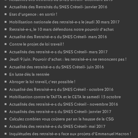
Actualités des Retraités du
SNES
Créteil- janvier 2016
Etat d’urgence : en sortir
!
Mobilisation nationale des retraité-e-s le jeudi 30 mars 2017
Retraité-e-s, le 10 mars défendons notre pouvoir d’achat
Actualité des Retraité-e-s du
SNES
Créteil- mars 2016
Contre le projet de loi travail
!
Actualités des retraité-e-s du
SNES
Créteil- mars 2017
Jeudi 9 juin. Pouvoir d’achat : les retraité-e-s ne renoncent pas
!
Actualité des retraité-e-s du
SNES
Créteil- juin 2016
En lutte dès la rentrée
Abroger la loi travail, c’est possible
!
Actualité des Retraité-e-s du
SNES
Créteil - octobre 2016
Mobilisation contre le
TAFTA
et le
CETA
le samedi 15 octobre
Actualités des retraité-e-s du
SNES
Créteil - novembre 2016
Actualités des retraité-e-s du
SNES
Créteil- janvier 2017
Calculez combien vous coûtera par an la hausse de la
CSG
Actualités des retraité-e-s du
SNES
Créteil- mai 2017
Inquiétudes des retraité-e-s face aux projets d’Emmanuel Macron
!