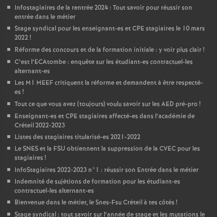
Infostagiaires de la rentrée 2024 : Tout savoir pour réussir son
entrée dans le métier
Stage syndical pour les enseignant-es et
CPE
stagiaires le 10 mars
2022
!
Réforme des concours et de la formation initiale : y voir plus clair
!
C’est l’ECAtombe : enquête sur les étudiant-es contractuel-les
alternant-es
Les M1
MEEF
critiquent la réforme et demandent à être respecté-
es
!
Tout ce que vous avez (toujours) voulu savoir sur les
AED
pré-pro
!
Enseignant-es et
CPE
stagiaires affecté-es dans l’académie de
Créteil 2022-2023
Listes des stagiaires titularisé-es 2021-2022
Le
SNES
et la
FSU
obtiennent la suppression de la
CVEC
pour les
stagiaires
!
InfoStagiaires 2022-2023 n°1 : réussir son Entrée dans le métier
Indemnité de sujétions de formation pour les étudiant-es
contractuel-les alternant-es
Bienvenue dans le métier, le Snes-Fsu Créteil à tes côtés
!
Stage syndical : tout savoir sur l’année de stage et les mutations le