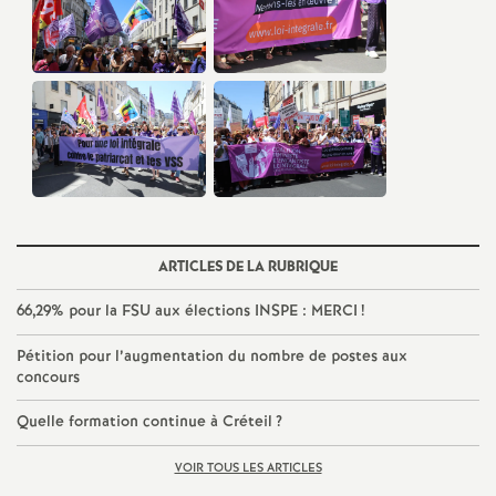
e
m
e
n
t
ARTICLES DE LA RUBRIQUE
s
66,29% pour la
FSU
aux élections
INSPE
:
MERCI
!
d
Pétition pour l’augmentation du nombre de postes aux
concours
e
Quelle formation continue à Créteil
?
S
VOIR TOUS LES ARTICLES