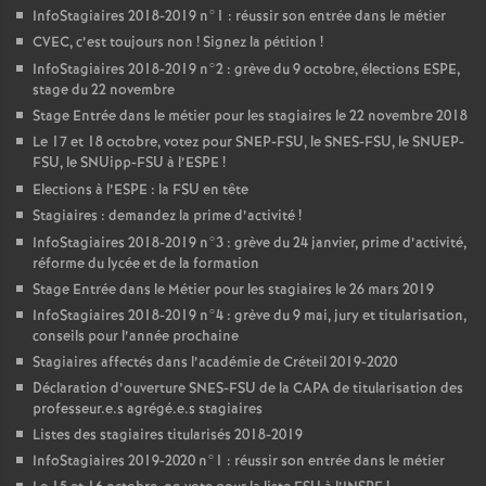
InfoStagiaires 2018-2019 n°1 : réussir son entrée dans le métier
CVEC
, c’est toujours non
! Signez la pétition
!
InfoStagiaires 2018-2019 n°2 : grève du 9 octobre, élections
ESPE
,
stage du 22 novembre
Stage Entrée dans le métier pour les stagiaires le 22 novembre 2018
Le 17 et 18 octobre, votez pour
SNEP
-
FSU
, le
SNES
-
FSU
, le
SNUEP
-
FSU
, le SNUipp-
FSU
à l’
ESPE
!
Elections à l’
ESPE
: la
FSU
en tête
Stagiaires : demandez la prime d’activité
!
InfoStagiaires 2018-2019 n°3 : grève du 24 janvier, prime d’activité,
réforme du lycée et de la formation
Stage Entrée dans le Métier pour les stagiaires le 26 mars 2019
InfoStagiaires 2018-2019 n°4 : grève du 9 mai, jury et titularisation,
conseils pour l’année prochaine
Stagiaires affectés dans l’académie de Créteil 2019-2020
Déclaration d’ouverture
SNES
-
FSU
de la
CAPA
de titularisation des
professeur.e.s agrégé.e.s stagiaires
Listes des stagiaires titularisés 2018-2019
InfoStagiaires 2019-2020 n°1 : réussir son entrée dans le métier