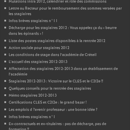
Mutations intra 2012, calendrier et rôle des commissions
Lettre au Recteur pour le remboursement des sommes versées par
les stagiaires
Infos brèves stagiaires n°11
Décharge pour les stagiaires 2012 : Vous appelez ça du «
beurre
dans les épinards
»
!
Liste des postes stagiaires disponibles à la rentrée 2012
Action sociale pour stagiaires 2012
Les conditions de stage dans l’académie de Créteil
L’accueil des stagiaires 2012-2013
Affectation des stagiaires 2012-2013 dans un établissement de
l’académie
Stagiaires 2012-2013 : Victoire sur le
CLES
et le C2I2e
!!
Quelques conseils pour la rentrée des stagiaires
Mémo stagiaires 2012-2013
Certifications
CLES
et C2I2e : le grand bazar
!
Les emplois d
?avenir professeur : une bonne idée
?
Infos brèves stagiaires n°1
Ex-contractuels et ex-titulaires : pas de décharge, pas de
formation
!!