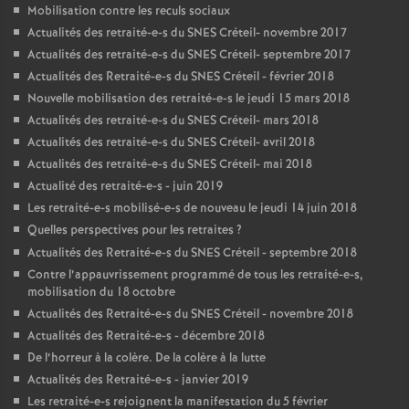
Mobilisation contre les reculs sociaux
Actualités des retraité-e-s du
SNES
Créteil- novembre 2017
Actualités des retraité-e-s du
SNES
Créteil- septembre 2017
Actualités des Retraité-e-s du
SNES
Créteil - février 2018
Nouvelle mobilisation des retraité-e-s le jeudi 15 mars 2018
Actualités des retraité-e-s du
SNES
Créteil- mars 2018
Actualités des retraité-e-s du
SNES
Créteil- avril 2018
Actualités des retraité-e-s du
SNES
Créteil- mai 2018
Actualité des retraité-e-s - juin 2019
Les retraité-e-s mobilisé-e-s de nouveau le jeudi 14 juin 2018
Quelles perspectives pour les retraites
?
Actualités des Retraité-e-s du
SNES
Créteil - septembre 2018
Contre l’appauvrissement programmé de tous les retraité-e-s,
mobilisation du 18 octobre
Actualités des Retraité-e-s du
SNES
Créteil - novembre 2018
Actualités des Retraité-e-s - décembre 2018
De l’horreur à la colère. De la colère à la lutte
Actualités des Retraité-e-s - janvier 2019
Les retraité-e-s rejoignent la manifestation du 5 février