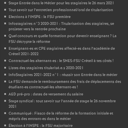
Stage Entrée dans le Métier pour les stagiaires le 26 mars 2021
Tout savoir sur l’entretien professionnel/oral de titularisation
Elections à l’
INSPE
: la
FSU
première
Infostagiaires n°3 2020-2021 : Titularisation des stagiaires, se
projeter vers la rentrée prochaine
Quel concours et quelle formation pour devenir enseignant
? La
FSU
décrypte la réforme
Enseignant-es et
CPE
stagiaires affecté-es dans l’académie de
Créteil 2021-2022
Contractuel-les alternant-es : le
SNES
-
FSU
Créteil à tes côtés
!
Listes des stagiaires titularisé.e.s 2020-2021
InfoStagiaires 2021-2022 n°1 : réussir son Entrée dans le métier
La
FSU
demande le remboursement des frais de déplacements des
étudiant-es contractuel-les alternant-es
!
AED
pré-pro : dates de versement du salaire
Stage syndical : tout savoir sur l’année de stage le 26 novembre
2021
Communiqué : Fiasco de la réforme de la formation initiale et
mépris des entrant-es dans le métier
Élection à l’
INSPE
: la
FSU
majoritaire