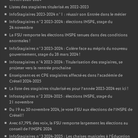
Listes des stagiaires titularisé.es 2022-2023
InfoStagiaires 2023-2024 n°1 : réussir son Entrée dans le métier
InfoStagiaires n°2 2023-2024 : élections
INSPE
, stage du
24 novembre
La
FSU
remporte les élections
INSPE
tenues dans des conditions
anormales
!
InfoStagiaires n°3 2023-2024 : Colère face au mépris du nouveau
gouvernement, stage du 28 mars 2024
!
Infostagiaires n°4 2023-2024 : Titularisation des stagiaires, se
projeter vers la rentrée prochaine
Enseignant
·
es et
CPE
stagiaires affecté
·
es dans l’académie de
Créteil 2024-2025
La liste des stagiaires titularisé
·
es pour l’année 2023-2024 est ici
!
Infostagiaires n°2 2024-2025 : élections
INSPE
, stage du
21 novembre
Du 19 au 20 novembre 2024, je vote
FSU
aux élections de l’
INSPE
de
Créteil
!
Avec 67,79% des voix, la
FSU
remporte largement les élections au
conseil de l’
INSPE
2024
InfoStagiaires n°3 2024-2025 : Les chaises musicales à l’Éducation