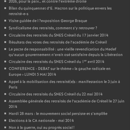
2026, pour la paix… et contre l’extrême droite
Bilan du quinquennat d’E. Macron sur la politique envers les
retraité-e-s
Visite guidée de l
?exposition George Braque
Syndicalisme des retraités, comment s’y retrouver
?
Circulaire des retraités du
SNES
Créteil du 17 janvier 2014
Résultats des votes des retraités de l’académie de Créteil
Le pacte de responsabilité : une vieille revendication du Medef
qu’aucun gouvernement n’avait osé satisfaire depuis la Libération
er
Circulaire des retraités du
SNES
Créteil du 1
avril 2014
CONFERENCE
-
DEBAT
sur le thème «
la gauche radicale en
Europe
»
LUNDI
5
MAI
2014
Appel à la mobilisation des retraité(e)s : manifestation le 3 juin à
Paris
Circulaire des retraités du
SNES
Créteil du 22 mai 2014
Assemblée générale des retraités de l’académie de Créteil le 27 juin
2014
Mardi 28 mars : le mouvement social persiste et s’amplifie
Elections à la
CA
nationale - mai 2014
Non à la guerre, oui au progrès social
!