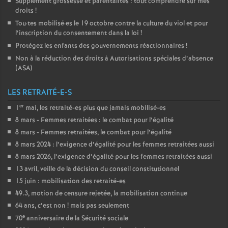
Supplément grossesse et parentalités : tout comprendre sur mes
droits
!
Tou
·
tes mobilisé
·
es le 19 octobre contre la culture du viol et pour
l’inscription du consentement dans la loi
!
Protégez les enfants des gouvernements réactionnaires
!
Non à la réduction des droits à Autorisations spéciales d’absence
(
ASA
)
LES RETRAITÉ-E-S
er
1
mai, les retraité-es plus que jamais mobilisé-es
8 mars - Femmes retraitées : le combat pour l’égalité
8 mars - Femmes retraitées, le combat pour l’égalité
8 mars 2024 : l’exigence d’égalité pour les femmes retraitées aussi
8 mars 2026, l’exigence d’égalité pour les femmes retraitées aussi
13 avril, veille de la décision du conseil constitutionnel
15 juin : mobilisation des retraité-es
49.3, motion de censure rejetée, la mobilisation continue
64 ans, c’est non
! mais pas seulement
e
70
anniversaire de la Sécurité sociale