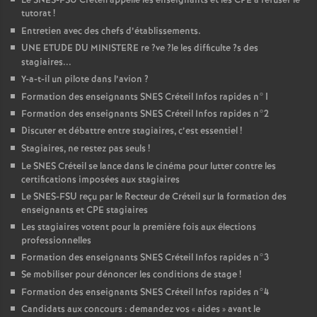
Le
SNES
-
FSU
Créteil appelle les enseignants et les
CPE
à refuser le
tutorat
!
Entretien avec des chefs d’établissements.
UNE
ETUDE
DU
MINISTERE
re
?ve
?le les difficulte
?s des
stagiaires...
Y-a-t-il un pilote dans l’avion
?
Formation des enseignants
SNES
Créteil Infos rapides n°1
Formation des enseignants
SNES
Créteil Infos rapides n°2
Discuter et débattre entre stagiaires, c’est essentiel
!
Stagiaires, ne restez pas seuls
!
Le
SNES
Créteil se lance dans le cinéma pour lutter contre les
certifications imposées aux stagiaires
Le
SNES
-
FSU
reçu par le Recteur de Créteil sur la formation des
enseignants et
CPE
stagiaires
Les stagiaires votent pour la première fois aux élections
professionnelles
Formation des enseignants
SNES
Créteil Infos rapides n°3
Se mobiliser pour dénoncer les conditions de stage
!
Formation des enseignants
SNES
Créteil Infos rapides n°4
Candidats aux concours : demandez vos «
aides
» avant le