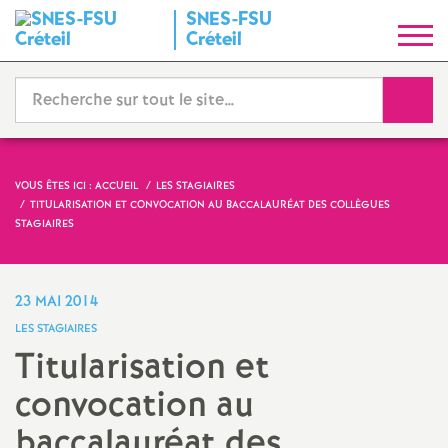
SNES
-
FSU
S
Créteil
y
Reche
n
d
VOUS ÊTES ICI :
ACCUEIL
LES STAGIAIRES
TITULARISATION ET CONVOCATION AU BACCALAURÉAT DES COLLÈGUES
i
STAGIAIRES
c
23 MAI 2014
a
LES STAGIAIRES
Titularisation et
t
convocation au
N
baccalauréat des