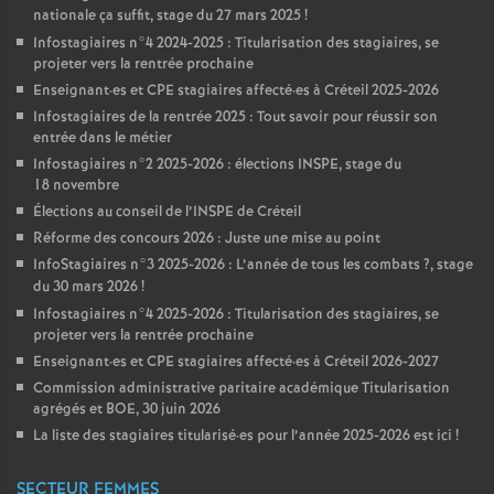
nationale ça suffit, stage du 27 mars 2025
!
Infostagiaires n°4 2024-2025 : Titularisation des stagiaires, se
projeter vers la rentrée prochaine
Enseignant
·
es et
CPE
stagiaires affecté
·
es à Créteil 2025-2026
Infostagiaires de la rentrée 2025 : Tout savoir pour réussir son
entrée dans le métier
Infostagiaires n°2 2025-2026 : élections
INSPE
, stage du
18 novembre
Élections au conseil de l’
INSPE
de Créteil
Réforme des concours 2026 : Juste une mise au point
InfoStagiaires n°3 2025-2026 : L’année de tous les combats
?, stage
du 30 mars 2026
!
Infostagiaires n°4 2025-2026 : Titularisation des stagiaires, se
projeter vers la rentrée prochaine
Enseignant
·
es et
CPE
stagiaires affecté
·
es à Créteil 2026-2027
Commission administrative paritaire académique Titularisation
agrégés et
BOE
, 30 juin 2026
La liste des stagiaires titularisé
·
es pour l’année 2025-2026 est ici
!
SECTEUR FEMMES