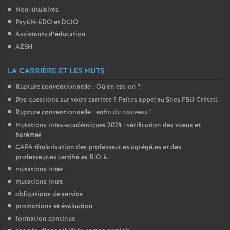
Non-titulaires
é
PsyEN-
EDO
et
DCIO
Assistants d’éducation
O
AESH
r
LA CARRIÈRE ET LES MUTS
Rupture conventionnelle : Où en est-on
?
l
Des questions sur votre carrière
? Faites appel au Snes
FSU
Créteil.
Rupture conventionnelle : enfin du nouveau
!
é
Mutations intra-académiques 2024 : vérification des voeux et
barèmes
a
CAPA
titularisation des professeur.es agrégé.es et des
professeur.es certifié.es
B.O.E.
n
mutations inter
mutations intra
s
obligations de service
promotions et évaluation
formation continue
T