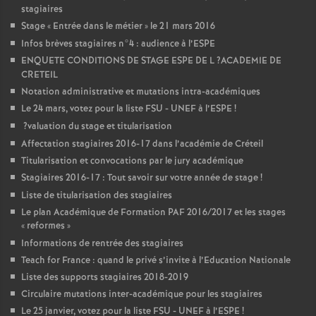
stagiaires
Stage «
Entrée dans le métier
» le 21 mars 2016
Infos brèves stagiaires n°4 : audience à l’
ESPE
ENQUETE
CONDITIONS
DE
STAGE
ESPE
DE
L
?
ACADEMIE
DE
CRETEIL
Notation administrative et mutations intra-académiques
Le 24 mars, votez pour la liste
FSU
-
UNEF
à l’
ESPE
!
?valuation du stage et titularisation
Affectation stagiaires 2016-17 dans l’académie de Créteil
Titularisation et convocations par le jury académique
Stagiaires 2016-17 : Tout savoir sur votre année de stage
!
Liste de titularisation des stagiaires
Le plan Académique de Formation
PAF
2016/2017 et les stages
«
reformes
»
Informations de rentrée des stagiaires
Teach for France : quand le privé s’invite à l’Education Nationale
Liste des supports stagiaires 2018-2019
Circulaire mutations inter-académique pour les stagiaires
Le 25 janvier, votez pour la liste
FSU
-
UNEF
à l’
ESPE
!