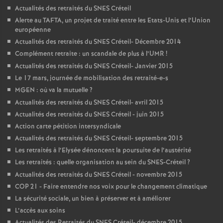
Actualités des retraités du
SNES
Créteil
Alerte au
TAFTA
, un projet de traité entre les Etats-Unis et l’Union
européenne
Actualités des retraités du
SNES
Créteil- Décembre 2014
Complément retraite : un scandale de plus à l’
UMR
!
Actualités des retraités du
SNES
Créteil- Janvier 2015
Le 17 mars, journée de mobilisation des retraité-e-s
MGEN
: où va la mutuelle
?
Actualités des retraités du
SNES
Créteil- avril 2015
Actualités des retraités du
SNES
Créteil - juin 2015
Action carte pétition intersyndicale
Actualités des retraités du
SNES
Créteil- septembre 2015
Les retraités à l’Elysée dénoncent la poursuite de l’austérité
Les retraités : quelle organisation au sein du
SNES
-Créteil
?
Actualités des retraités du
SNES
Créteil - novembre 2015
COP
21 - Faire entendre nos voix pour le changement climatique
La sécurité sociale, un bien à préserver et à améliorer
L’accès aux soins
Actualités des Retraités du
SNES
Créteil- décembre 2015