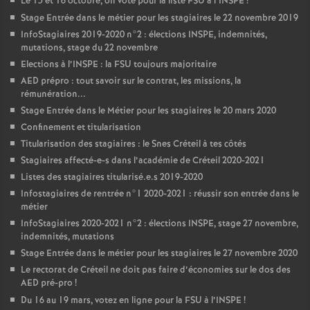
Le 15 et 16 octobre, on vote pour la liste
FSU
à l’
INSPE
!
Stage Entrée dans le métier pour les stagiaires le 22 novembre 2019
InfoStagiaires 2019-2020 n°2 : élections
INSPE
, indemnités,
mutations, stage du 22 novembre
Elections à l’
INSPE
: la
FSU
toujours majoritaire
AED
prépro : tout savoir sur le contrat, les missions, la
rémunération...
Stage Entrée dans le Métier pour les stagiaires le 20 mars 2020
Confinement et titularisation
Titularisation des stagiaires : le Snes Créteil à tes côtés
Stagiaires affecté-e-s dans l’académie de Créteil 2020-2021
Listes des stagiaires titularisé.e.s 2019-2020
Infostagiaires de rentrée n°1 2020-2021 : réussir son entrée dans le
métier
InfoStagiaires 2020-2021 n°2 : élections
INSPE
, stage 27 novembre,
indemnités, mutations
Stage Entrée dans le métier pour les stagiaires le 27 novembre 2020
Le rectorat de Créteil ne doit pas faire d’économies sur le dos des
AED
pré-pro
!
Du 16 au 19 mars, votez en ligne pour la
FSU
à l’
INSPE
!