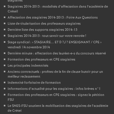
stagiaires
Stagiaires 2014-2015 : modalités d’affectation dans l’académie de
Créteil
Affectation des stagiaires 2014-2015 : Foire Aux Questions
Liste de titularisation des professeurs stagiaires
Dernière liste des supports stagiaires 2014-15
Stagiaires 2014-2015 : tout savoir sur votre rentrée
!
Stage syndical : «
STAGIAIRE
...
ET
D
?J
?
ENSEIGNANT
/
CPE
»
vendredi 14 novembre 2014
Dernière minute : affectation des lauréat-e-s du concours réservé
Formation des professeurs et
CPE
stagiaires
Les principales indemnités
Anciens contractuels : profitez de la fin de clause butoir pour un
meilleur reclassement
Indemnité forfaitaire de formation
Informations d’actualité pour les stagiaires : infos brèves n°1
Formation des professeurs et
CPE
stagiaires : signez la pétition
FSU
Le
SNES
-
FSU
soutient la mobilisation des stagiaires de l’académie
de Crétei