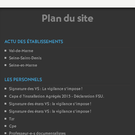
e
Plan du site
c
o
ACTU DES ÉTABLISSEMENTS
n
Val-de-Marne
Seine-Saint-Denis
d
Seine-et-Marne
LES PERSONNELS
d
Signature des
VS
: La vigilance s’impose
!
e
Capa d
?installation Agrégés 2015 - Déclaration
FSU
.
Signature des états
VS
: la vigilance s’impose
!
g
Signature des états
VS
: la vigilance s’impose
!
Tzr
r
Cpe
Professeur-e-s documentalistes