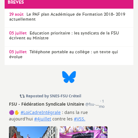
e
BRÈVES
s
29 août
Le
PAF
plan Académique de Formation 2018- 2019
actuellement
E
05 juillet
Education prioritaire : les syndicats de la
FSU
écrivent au Ministre
n
05 juillet
Téléphone portable au collège : un texte qui
évolue
s
e
i
g
n