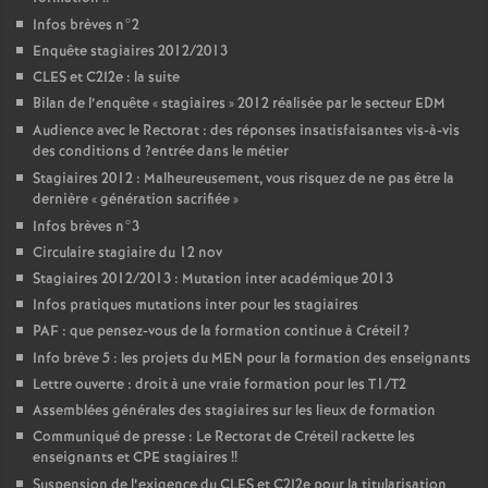
Infos brèves n°2
Enquête stagiaires 2012/2013
CLES
et C2I2e : la suite
Bilan de l’enquête «
stagiaires
» 2012 réalisée par le secteur
EDM
Audience avec le Rectorat : des réponses insatisfaisantes vis-à-vis
des conditions d
?entrée dans le métier
Stagiaires 2012 : Malheureusement, vous risquez de ne pas être la
dernière «
génération sacrifiée
»
Infos brèves n°3
Circulaire stagiaire du 12 nov
Stagiaires 2012/2013 : Mutation inter académique 2013
Infos pratiques mutations inter pour les stagiaires
PAF
: que pensez-vous de la formation continue à Créteil
?
Info brève 5 : les projets du
MEN
pour la formation des enseignants
Lettre ouverte : droit à une vraie formation pour les T1/T2
Assemblées générales des stagiaires sur les lieux de formation
Communiqué de presse : Le Rectorat de Créteil rackette les
enseignants et
CPE
stagiaires
!!
Suspension de l’exigence du
CLES
et C2I2e pour la titularisation