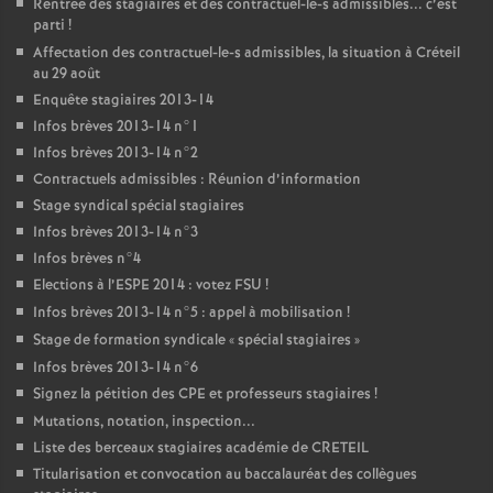
Rentrée des stagiaires et des contractuel-le-s admissibles... c’est
parti
!
Affectation des contractuel-le-s admissibles, la situation à Créteil
au 29 août
Enquête stagiaires 2013-14
Infos brèves 2013-14 n°1
Infos brèves 2013-14 n°2
Contractuels admissibles : Réunion d’information
Stage syndical spécial stagiaires
Infos brèves 2013-14 n°3
Infos brèves n°4
Elections à l’
ESPE
2014 : votez
FSU
!
Infos brèves 2013-14 n°5 : appel à mobilisation
!
Stage de formation syndicale «
spécial stagiaires
»
Infos brèves 2013-14 n°6
Signez la pétition des
CPE
et professeurs stagiaires
!
Mutations, notation, inspection...
Liste des berceaux stagiaires académie de
CRETEIL
Titularisation et convocation au baccalauréat des collègues