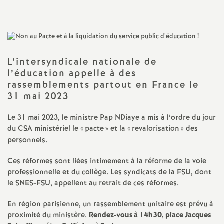
a
t
L’intersyndicale nationale de
i
l’éducation appelle à des
rassemblements partout en France le
o
31 mai 2023
n
Le 31 mai 2023, le ministre Pap NDiaye a mis à l’ordre du jour
du
CSA
ministériel le «
pacte
» et la «
revalorisation
» des
personnels.
a
Ces réformes sont liées intimement à la réforme de la voie
l
professionnelle et du collège. Les syndicats de la
FSU
, dont
le
SNES
-
FSU
, appellent au retrait de ces réformes.
d
En région parisienne, un rassemblement unitaire est prévu à
proximité du ministère.
Rendez-vous à 14h30, place Jacques