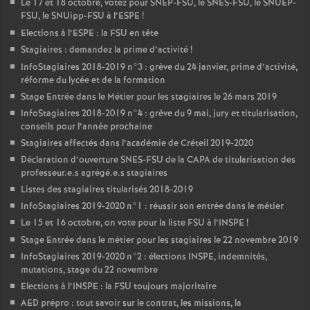
Le 17 et 18 octobre, votez pour
SNEP
-
FSU
, le
SNES
-
FSU
, le
SNUEP
-
FSU
, le SNUipp-
FSU
à l’
ESPE
!
Elections à l’
ESPE
: la
FSU
en tête
Stagiaires : demandez la prime d’activité
!
InfoStagiaires 2018-2019 n°3 : grève du 24 janvier, prime d’activité,
réforme du lycée et de la formation
Stage Entrée dans le Métier pour les stagiaires le 26 mars 2019
InfoStagiaires 2018-2019 n°4 : grève du 9 mai, jury et titularisation,
conseils pour l’année prochaine
Stagiaires affectés dans l’académie de Créteil 2019-2020
Déclaration d’ouverture
SNES
-
FSU
de la
CAPA
de titularisation des
professeur.e.s agrégé.e.s stagiaires
Listes des stagiaires titularisés 2018-2019
InfoStagiaires 2019-2020 n°1 : réussir son entrée dans le métier
Le 15 et 16 octobre, on vote pour la liste
FSU
à l’
INSPE
!
Stage Entrée dans le métier pour les stagiaires le 22 novembre 2019
InfoStagiaires 2019-2020 n°2 : élections
INSPE
, indemnités,
mutations, stage du 22 novembre
Elections à l’
INSPE
: la
FSU
toujours majoritaire
AED
prépro : tout savoir sur le contrat, les missions, la