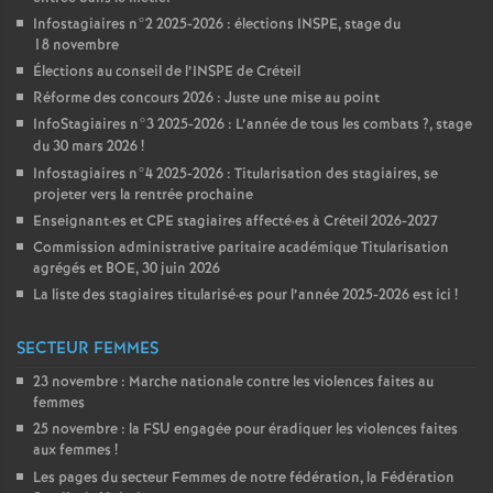
Infostagiaires n°2 2025-2026 : élections
INSPE
, stage du
18 novembre
Élections au conseil de l’
INSPE
de Créteil
Réforme des concours 2026 : Juste une mise au point
InfoStagiaires n°3 2025-2026 : L’année de tous les combats
?, stage
du 30 mars 2026
!
Infostagiaires n°4 2025-2026 : Titularisation des stagiaires, se
projeter vers la rentrée prochaine
Enseignant
·
es et
CPE
stagiaires affecté
·
es à Créteil 2026-2027
Commission administrative paritaire académique Titularisation
agrégés et
BOE
, 30 juin 2026
La liste des stagiaires titularisé
·
es pour l’année 2025-2026 est ici
!
SECTEUR FEMMES
23 novembre : Marche nationale contre les violences faites au
femmes
25 novembre : la
FSU
engagée pour éradiquer les violences faites
aux femmes
!
Les pages du secteur Femmes de notre fédération, la Fédération