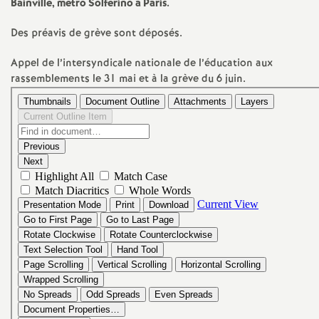
e
Bainville, métro Solférino à Paris.
s
Des préavis de grève sont déposés.
Appel de l’intersyndicale nationale de l’éducation aux
E
rassemblements le 31 mai et à la grève du 6 juin.
n
s
e
i
g
n