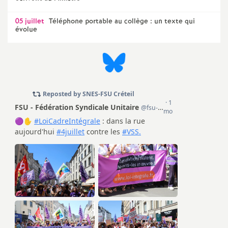
e
05 juillet
Téléphone portable au collège : un texte qui
évolue
c
o
n
d
d
e
g
r