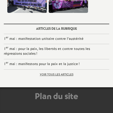
é
O
ARTICLES DE LA RUBRIQUE
r
er
1
mai : manifestation unitaire contre l’austérité
l
er
1
mai : pour la paix, les libertés et contre toutes les
régressions sociales
!
é
er
1
mai : manifestons pour la paix et la justice
!
a
VOIR TOUS LES ARTICLES
n
Plan du site
s
T