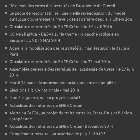
Résultats des votes des retraités de l’académie de Créteil
Le pacte de responsabilité : une vieille revendication du Medef
qu’aucun gouvernement n’avait osé satisfaire depuis la Libération
er
Circulaire des retraités du
SNES
Créteil du 1
avril 2014
CONFERENCE
-
DEBAT
sur le thème «
la gauche radicale en
Europe
»
LUNDI
5
MAI
2014
Appel à la mobilisation des retraité(e)s : manifestation le 3 juin à
Paris
Circulaire des retraités du
SNES
Créteil du 22 mai 2014
Assemblée générale des retraités de l’académie de Créteil le 27 juin
2014
Mardi 28 mars : le mouvement social persiste et s’amplifie
Elections à la
CA
nationale - mai 2014
Non à la guerre, oui au progrès social
!
Actualités des retraités du
SNES
Créteil
Alerte au
TAFTA
, un projet de traité entre les Etats-Unis et l’Union
européenne
Actualités des retraités du
SNES
Créteil- Décembre 2014
Complément retraite : un scandale de plus à l’
UMR
!