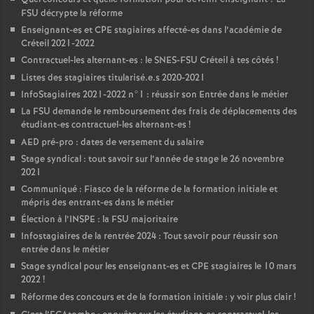
FSU
décrypte la réforme
Enseignant-es et
CPE
stagiaires affecté-es dans l’académie de
Créteil 2021-2022
Contractuel-les alternant-es : le
SNES
-
FSU
Créteil à tes côtés
!
Listes des stagiaires titularisé.e.s 2020-2021
InfoStagiaires 2021-2022 n°1 : réussir son Entrée dans le métier
La
FSU
demande le remboursement des frais de déplacements des
étudiant-es contractuel-les alternant-es
!
AED
pré-pro : dates de versement du salaire
Stage syndical : tout savoir sur l’année de stage le 26 novembre
2021
Communiqué : Fiasco de la réforme de la formation initiale et
mépris des entrant-es dans le métier
Élection à l’
INSPE
: la
FSU
majoritaire
Infostagiaires de la rentrée 2024 : Tout savoir pour réussir son
entrée dans le métier
Stage syndical pour les enseignant-es et
CPE
stagiaires le 10 mars
2022
!
Réforme des concours et de la formation initiale : y voir plus clair
!