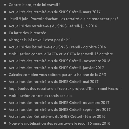
Contre le projet de loi travail
!
Actualités des retraité-e-s du
SNES
Créteil- mars 2017
Jeudi 9 juin. Pouvoir d’achat : les retraité-e-s ne renoncent pas
!
Actualité des retraité-e-s du
SNES
Créteil- juin 2016
En lutte dès la rentrée
Abroger la loi travail, c’est possible
!
Actualité des Retraité-e-s du
SNES
Créteil - octobre 2016
Mobilisation contre le
TAFTA
et le
CETA
le samedi 15 octobre
Actualités des retraité-e-s du
SNES
Créteil - novembre 2016
Actualités des retraité-e-s du
SNES
Créteil- janvier 2017
Calculez combien vous coûtera par an la hausse de la
CSG
Actualités des retraité-e-s du
SNES
Créteil- mai 2017
Inquiétudes des retraité-e-s face aux projets d’Emmanuel Macron
!
Mobilisation contre les reculs sociaux
Actualités des retraité-e-s du
SNES
Créteil- novembre 2017
Actualités des retraité-e-s du
SNES
Créteil- septembre 2017
Actualités des Retraité-e-s du
SNES
Créteil - février 2018
Nouvelle mobilisation des retraité-e-s le jeudi 15 mars 2018