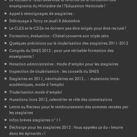
Le Conseil d
?Etat désavoue la réforme de la formation des
enseignants du Ministère de l
?Education Nationale
!
Appel à témoignages de stagiaires :
Débrayage à Torcy ce jeudi 8 décembre
Le
CLES
et le C2i2e ne doivent pas être exigés pour être recruté
!
Formation, évaluation : Châtel conserve son triple zéro
Quelques précisions sur la titularisation des stagiaires 2011-2012
Congrès du
SNES
2012 : pour une véritable formation des
enseignants
!
Notation administrative : Mode d’emploi pour les stagiaires
Inspection de titularisation : les conseils du
SNES
Stagiaires en 2011, néotitulaires en 2012... : mutations intra-
académiques, mode d
?emploi
Titularisation mode d’emploi
Mutations intra 2012, calendrier et rôle des commissions
Lettre au Recteur pour le remboursement des sommes versées par
les stagiaires
Infos brèves stagiaires n°11
Décharge pour les stagiaires 2012 : Vous appelez ça du «
beurre
dans les épinards
»
!