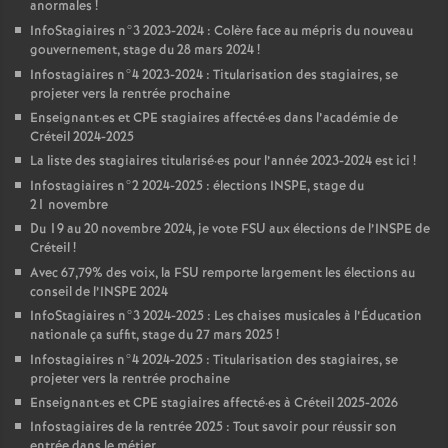
anormales
!
InfoStagiaires n°3 2023-2024 : Colère face au mépris du nouveau
gouvernement, stage du 28 mars 2024
!
Infostagiaires n°4 2023-2024 : Titularisation des stagiaires, se
projeter vers la rentrée prochaine
Enseignant
·
es et
CPE
stagiaires affecté
·
es dans l’académie de
Créteil 2024-2025
La liste des stagiaires titularisé
·
es pour l’année 2023-2024 est ici
!
Infostagiaires n°2 2024-2025 : élections
INSPE
, stage du
21 novembre
Du 19 au 20 novembre 2024, je vote
FSU
aux élections de l’
INSPE
de
Créteil
!
Avec 67,79% des voix, la
FSU
remporte largement les élections au
conseil de l’
INSPE
2024
InfoStagiaires n°3 2024-2025 : Les chaises musicales à l’Éducation
nationale ça suffit, stage du 27 mars 2025
!
Infostagiaires n°4 2024-2025 : Titularisation des stagiaires, se
projeter vers la rentrée prochaine
Enseignant
·
es et
CPE
stagiaires affecté
·
es à Créteil 2025-2026
Infostagiaires de la rentrée 2025 : Tout savoir pour réussir son
entrée dans le métier