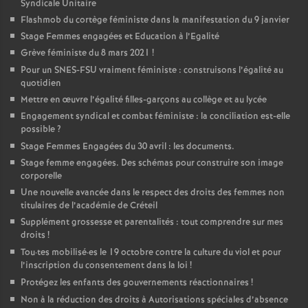
Syndicale Unitaire
Flashmob du cortège féministe dans la manifestation du 9 janvier
Stage Femmes engagées et Education à l’Egalité
Grève féministe du 8 mars 2021
!
Pour un
SNES
-
FSU
vraiment féministe : construisons l’égalité au
quotidien
Mettre en œuvre l’égalité filles-garçons au collège et au lycée
Engagement syndical et combat féministe : la conciliation est-elle
possible
?
Stage Femmes Engagées du 30 avril : les documents.
Stage femme engagées. Des schémas pour construire son image
corporelle
Une nouvelle avancée dans le respect des droits des femmes non
titulaires de l’académie de Créteil
Supplément grossesse et parentalités : tout comprendre sur mes
droits
!
Tou
·
tes mobilisé
·
es le 19 octobre contre la culture du viol et pour
l’inscription du consentement dans la loi
!
Protégez les enfants des gouvernements réactionnaires
!
Non à la réduction des droits à Autorisations spéciales d’absence