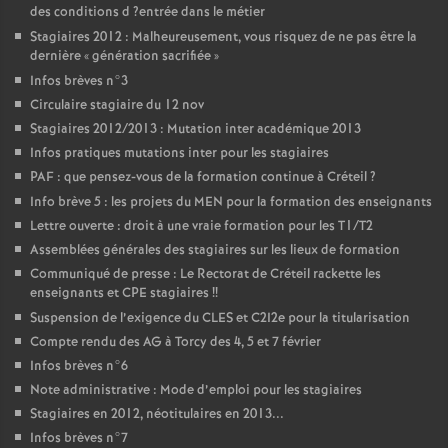
des conditions d
?entrée dans le métier
Stagiaires 2012 : Malheureusement, vous risquez de ne pas être la
dernière «
génération sacrifiée
»
Infos brèves n°3
Circulaire stagiaire du 12 nov
Stagiaires 2012/2013 : Mutation inter académique 2013
Infos pratiques mutations inter pour les stagiaires
PAF
: que pensez-vous de la formation continue à Créteil
?
Info brève 5 : les projets du
MEN
pour la formation des enseignants
Lettre ouverte : droit à une vraie formation pour les T1/T2
Assemblées générales des stagiaires sur les lieux de formation
Communiqué de presse : Le Rectorat de Créteil rackette les
enseignants et
CPE
stagiaires
!!
Suspension de l’exigence du
CLES
et C2I2e pour la titularisation
Compte rendu des
AG
à Torcy des 4, 5 et 7 février
Infos brèves n°6
Note administrative : Mode d’emploi pour les stagiaires
Stagiaires en 2012, néotitulaires en 2013...
Infos brèves n°7