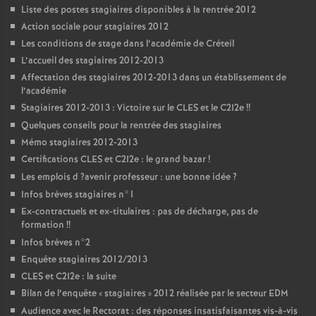
Liste des postes stagiaires disponibles à la rentrée 2012
Action sociale pour stagiaires 2012
Les conditions de stage dans l’académie de Créteil
L’accueil des stagiaires 2012-2013
Affectation des stagiaires 2012-2013 dans un établissement de
l’académie
Stagiaires 2012-2013 : Victoire sur le
CLES
et le C2I2e
!!
Quelques conseils pour la rentrée des stagiaires
Mémo stagiaires 2012-2013
Certifications
CLES
et C2I2e : le grand bazar
!
Les emplois d
?avenir professeur : une bonne idée
?
Infos brèves stagiaires n°1
Ex-contractuels et ex-titulaires : pas de décharge, pas de
formation
!!
Infos brèves n°2
Enquête stagiaires 2012/2013
CLES
et C2I2e : la suite
Bilan de l’enquête «
stagiaires
» 2012 réalisée par le secteur
EDM
Audience avec le Rectorat : des réponses insatisfaisantes vis-à-vis