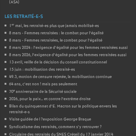
(
ASA
)
LES RETRAITÉ-E-S
er
1
mai, les retraité-es plus que jamais mobilisé-es
8 mars - Femmes retraitées : le combat pour l’égalité
8 mars - Femmes retraitées, le combat pour l’égalité
8 mars 2024 : l’exigence d’égalité pour les femmes retraitées aussi
8 mars 2026, l’exigence d’égalité pour les femmes retraitées aussi
13 avril, veille de la décision du conseil constitutionnel
15 juin : mobilisation des retraité-es
49.3, motion de censure rejetée, la mobilisation continue
64 ans, c’est non
! mais pas seulement
e
70
anniversaire de la Sécurité sociale
2026, pour la paix… et contre l’extrême droite
Bilan du quinquennat d’E. Macron sur la politique envers les
retraité-e-s
Visite guidée de l
?exposition George Braque
Syndicalisme des retraités, comment s’y retrouver
?
Circulaire des retraités du
SNES
Créteil du 17 janvier 2014