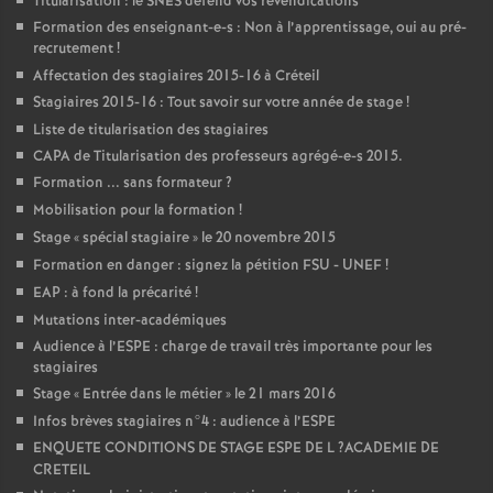
Titularisation : le
SNES
défend vos revendications
Formation des enseignant-e-s : Non à l’apprentissage, oui au pré-
recrutement
!
Affectation des stagiaires 2015-16 à Créteil
Stagiaires 2015-16 : Tout savoir sur votre année de stage
!
Liste de titularisation des stagiaires
CAPA
de Titularisation des professeurs agrégé-e-s 2015.
Formation ... sans formateur
?
Mobilisation pour la formation
!
Stage «
spécial stagiaire
» le 20 novembre 2015
Formation en danger : signez la pétition
FSU
-
UNEF
!
EAP
: à fond la précarité
!
Mutations inter-académiques
Audience à l’
ESPE
: charge de travail très importante pour les
stagiaires
Stage «
Entrée dans le métier
» le 21 mars 2016
Infos brèves stagiaires n°4 : audience à l’
ESPE
ENQUETE
CONDITIONS
DE
STAGE
ESPE
DE
L
?
ACADEMIE
DE
CRETEIL