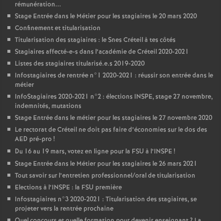
rémunération...
Stage Entrée dans le Métier pour les stagiaires le 20 mars 2020
Confinement et titularisation
Titularisation des stagiaires : le Snes Créteil à tes côtés
Stagiaires affecté-e-s dans l’académie de Créteil 2020-2021
Listes des stagiaires titularisé.e.s 2019-2020
Infostagiaires de rentrée n°1 2020-2021 : réussir son entrée dans le
métier
InfoStagiaires 2020-2021 n°2 : élections
INSPE
, stage 27 novembre,
indemnités, mutations
Stage Entrée dans le métier pour les stagiaires le 27 novembre 2020
Le rectorat de Créteil ne doit pas faire d’économies sur le dos des
AED
pré-pro
!
Du 16 au 19 mars, votez en ligne pour la
FSU
à l’
INSPE
!
Stage Entrée dans le Métier pour les stagiaires le 26 mars 2021
Tout savoir sur l’entretien professionnel/oral de titularisation
Elections à l’
INSPE
: la
FSU
première
Infostagiaires n°3 2020-2021 : Titularisation des stagiaires, se
projeter vers la rentrée prochaine
Quel concours et quelle formation pour devenir enseignant
? La