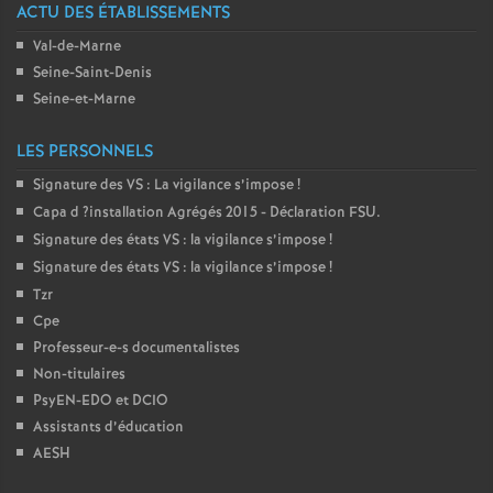
ACTU DES ÉTABLISSEMENTS
o
Val-de-Marne
Seine-Saint-Denis
u
Seine-et-Marne
r
LES PERSONNELS
Signature des
VS
: La vigilance s’impose
!
s
Capa d
?installation Agrégés 2015 - Déclaration
FSU
.
Signature des états
VS
: la vigilance s’impose
!
Signature des états
VS
: la vigilance s’impose
!
Tzr
Cpe
Professeur-e-s documentalistes
Non-titulaires
PsyEN-
EDO
et
DCIO
Assistants d’éducation
AESH