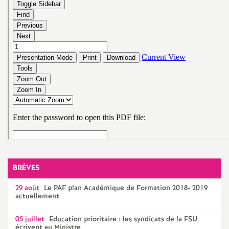
e
m
e
n
t
s
d
BRÈVES
e
29 août
Le
PAF
plan Académique de Formation 2018- 2019
actuellement
S
05 juillet
Education prioritaire : les syndicats de la
FSU
écrivent au Ministre