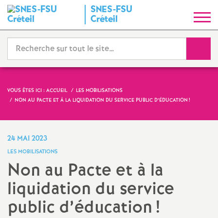
SNES
-
FSU
S
Créteil
y
Reche
n
d
VOUS ÊTES ICI :
ACCUEIL
LES MOBILISATIONS
NON AU PACTE ET À LA LIQUIDATION DU SERVICE PUBLIC D’ÉDUCATION
!
i
c
24 MAI 2023
LES MOBILISATIONS
a
Non au Pacte et à la
liquidation du service
t
public d’éducation
!
N