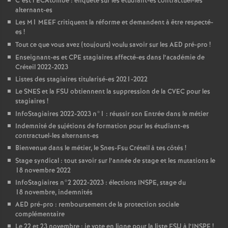
C’est l’ECAtombe : enquête sur les étudiant-es contractuel-les
alternant-es
Les M1
MEEF
critiquent la réforme et demandent à être respecté-
es
!
Tout ce que vous avez (toujours) voulu savoir sur les
AED
pré-pro
!
Enseignant-es et
CPE
stagiaires affecté-es dans l’académie de
Créteil 2022-2023
Listes des stagiaires titularisé-es 2021-2022
Le
SNES
et la
FSU
obtiennent la suppression de la
CVEC
pour les
stagiaires
!
InfoStagiaires 2022-2023 n°1 : réussir son Entrée dans le métier
Indemnité de sujétions de formation pour les étudiant-es
contractuel-les alternant-es
Bienvenue dans le métier, le Snes-Fsu Créteil à tes côtés
!
Stage syndical : tout savoir sur l’année de stage et les mutations le
18 novembre 2022
InfoStagiaires n°2 2022-2023 : élections
INSPE
, stage du
18 novembre, indemnités
AED
pré-pro : remboursement de la protection sociale
complémentaire
Le 22 et 23 novembre : je vote en ligne pour la liste
FSU
à l’
INSPE
!