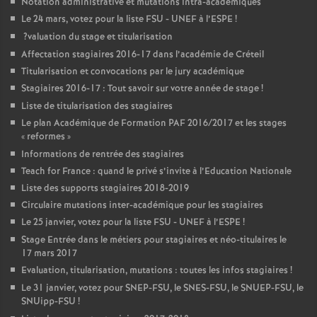
Notation administrative et mutations intra-académiques
Le 24 mars, votez pour la liste
FSU
-
UNEF
à l’
ESPE
!
?valuation du stage et titularisation
Affectation stagiaires 2016-17 dans l’académie de Créteil
Titularisation et convocations par le jury académique
Stagiaires 2016-17 : Tout savoir sur votre année de stage
!
Liste de titularisation des stagiaires
Le plan Académique de Formation
PAF
2016/2017 et les stages
«
reformes
»
Informations de rentrée des stagiaires
Teach for France : quand le privé s’invite à l’Education Nationale
Liste des supports stagiaires 2018-2019
Circulaire mutations inter-académique pour les stagiaires
Le 25 janvier, votez pour la liste
FSU
-
UNEF
à l’
ESPE
!
Stage Entrée dans le métiers pour stagiaires et néo-titulaires le
17 mars 2017
Evaluation, titularisation, mutations : toutes les infos stagiaires
!
Le 31 janvier, votez pour
SNEP
-
FSU
, le
SNES
-
FSU
, le
SNUEP
-
FSU
, le
SNUipp-
FSU
!