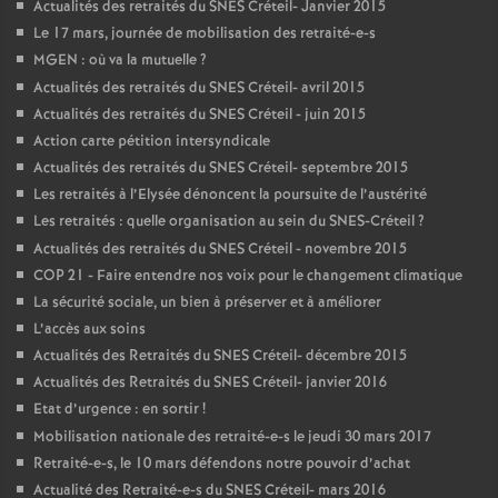
Actualités des retraités du
SNES
Créteil- Janvier 2015
Le 17 mars, journée de mobilisation des retraité-e-s
MGEN
: où va la mutuelle
?
Actualités des retraités du
SNES
Créteil- avril 2015
Actualités des retraités du
SNES
Créteil - juin 2015
Action carte pétition intersyndicale
Actualités des retraités du
SNES
Créteil- septembre 2015
Les retraités à l’Elysée dénoncent la poursuite de l’austérité
Les retraités : quelle organisation au sein du
SNES
-Créteil
?
Actualités des retraités du
SNES
Créteil - novembre 2015
COP
21 - Faire entendre nos voix pour le changement climatique
La sécurité sociale, un bien à préserver et à améliorer
L’accès aux soins
Actualités des Retraités du
SNES
Créteil- décembre 2015
Actualités des Retraités du
SNES
Créteil- janvier 2016
Etat d’urgence : en sortir
!
Mobilisation nationale des retraité-e-s le jeudi 30 mars 2017
Retraité-e-s, le 10 mars défendons notre pouvoir d’achat
Actualité des Retraité-e-s du
SNES
Créteil- mars 2016