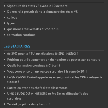
Signature des états
VS
avant le 10 octobre
Du retard à prévoir dans la signature des états
VS
collège
lycée
questions transversales et contenus
formation continue
LES STAGIAIRES
66,29% pour la
FSU
aux élections
INSPE
:
MERCI
!
Pétition pour l’augmentation du nombre de postes aux concours
Quelle formation continue à Créteil
?
Vous serez enseignant ou cpe stagiaire à la rentrée 2011
Le
SNES
-
FSU
Créteil appelle les enseignants et les
CPE
à refuser le
tutorat
!
Entretien avec des chefs d’établissements.
UNE
ETUDE
DU
MINISTERE
re
?ve
?le les difficulte
?s des
stagiaires...
Y-a-t-il un pilote dans l’avion
?