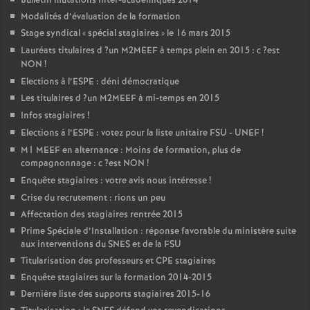
Bulletin mutations inter-académiques 2014
Modalités d’évaluation de la formation
Stage syndical «
spécial stagiaires
» le 16 mars 2015
Lauréats titulaires d
?un
M2MEEF
à temps plein en 2015 : c
?est
NON
!
Elections à l’
ESPE
: déni démocratique
Les titulaires d
?un
M2MEEF
à mi-temps en 2015
Infos stagiaires
!
Elections à l’
ESPE
: votez pour la liste unitaire
FSU
-
UNEF
!
M1
MEEF
en alternance : Moins de formation, plus de
compagnonnage : c
?est
NON
!
Enquête stagiaires : votre avis nous intéresse
!
Crise du recrutement : rions un peu
Affectation des stagiaires rentrée 2015
Prime Spéciale d’Installation : réponse favorable du ministère suite
aux interventions du
SNES
et de la
FSU
Titularisation des professeurs et
CPE
stagiaires
Enquête stagiaires sur la formation 2014-2015
Dernière liste des supports stagiaires 2015-16