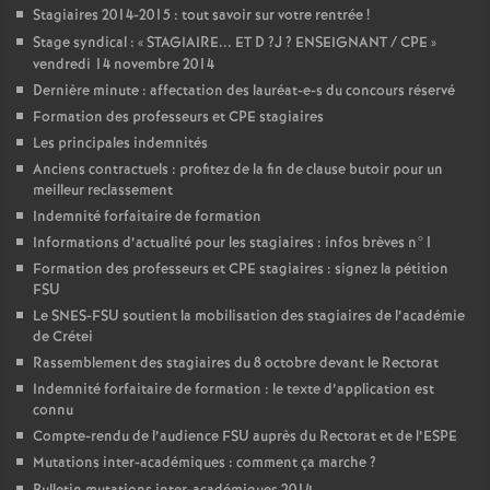
Stagiaires 2014-2015 : tout savoir sur votre rentrée
!
Stage syndical : «
STAGIAIRE
...
ET
D
?J
?
ENSEIGNANT
/
CPE
»
vendredi 14 novembre 2014
Dernière minute : affectation des lauréat-e-s du concours réservé
Formation des professeurs et
CPE
stagiaires
Les principales indemnités
Anciens contractuels : profitez de la fin de clause butoir pour un
meilleur reclassement
Indemnité forfaitaire de formation
Informations d’actualité pour les stagiaires : infos brèves n°1
Formation des professeurs et
CPE
stagiaires : signez la pétition
FSU
Le
SNES
-
FSU
soutient la mobilisation des stagiaires de l’académie
de Crétei
Rassemblement des stagiaires du 8 octobre devant le Rectorat
Indemnité forfaitaire de formation : le texte d’application est
connu
Compte-rendu de l’audience
FSU
auprès du Rectorat et de l’
ESPE
Mutations inter-académiques : comment ça marche
?