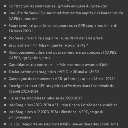
Contractuel
·
les alternant
·
es : grande enquête du Snes-
FSU
Enquête du Snes-
FSU
sur l’oral d’entretien auprès des lauréat•es du
CAPES
«
rénové
»
Stage syndical pour les enseignant-es et
CPE
stagiaires le mardi
14 mars 2023
!
Professeur.e et
CPE
stagiaire : tu as droit de faire grève
!
Étudiant.e en M1
MEEF
: que faire pour le M2
?
Remboursement du trajet pour se rendre à un concours (
CAPES
,
CAPET
, agrégation, etc.)
Candidat.es aux concours : je fais mes voeux avant le 5 juin
!
Titularisation des stagiaires :
VISIO
le 30 mai à 18h30
Campagne de recrutement
AED
-prépro : jusqu’au 28 mai 2023
!
Enseignant.es et
CPE
stagiaires affecté.es dans l’académie de
Créteil 2023-2024
Listes des stagiaires titularisé.es 2022-2023
InfoStagiaires 2023-2024 n°1 : réussir son Entrée dans le métier
InfoStagiaires n°2 2023-2024 : élections
INSPE
, stage du
24 novembre
La
FSU
remporte les élections
INSPE
tenues dans des conditions