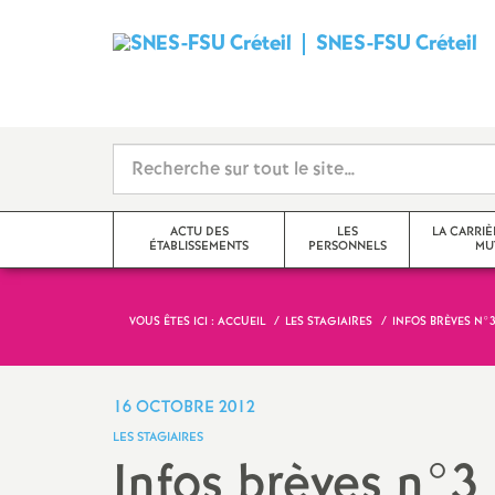
SNES
-
FSU
Créteil
ACTU DES
LES
LA CARRIÈ
ÉTABLISSEMENTS
PERSONNELS
MU
i
VOUS ÊTES ICI :
ACCUEIL
LES STAGIAIRES
INFOS BRÈVES N°3
Val-de-Marne
Tzr
mutations inter
Seine-Saint-Denis
Cpe
mutations intra
16 OCTOBRE 2012
t
LES STAGIAIRES
Seine-et-Marne
Professeur-e-s
obligations de 
Infos brèves n°3
documentalistes