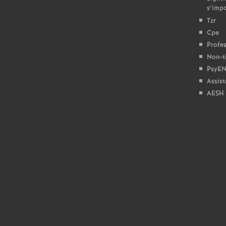
s’imp
Tzr
Cpe
Profes
Non-ti
PsyEN
Assist
AESH