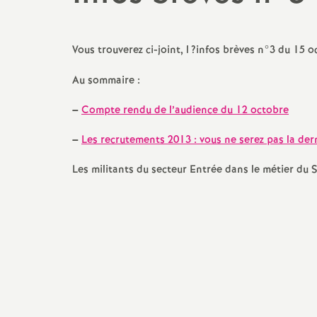
promotions et 
Non-titulaires
formation cont
Vous trouverez ci-joint, l
?infos brèves n°3 du 15 o
PsyEN-
EDO
et
DCIO
t
Au sommaire :
congés, disponi
Assistants d’éducation
partiels
i
–
Compte rendu de l’audience du 12 octobre
AESH
rémunérations
–
Les recrutements 2013 : vous ne serez pas la der
action sociale
Les militants du secteur Entrée dans le métier du
fin de carrière e
l