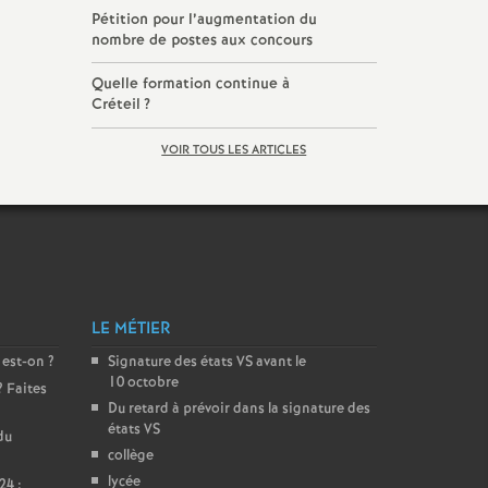
Pétition pour l’augmentation du
nombre de postes aux concours
Quelle formation continue à
Créteil
?
VOIR TOUS LES ARTICLES
LE MÉTIER
 est-on
?
Signature des états
VS
avant le
10 octobre
? Faites
Du retard à prévoir dans la signature des
états
VS
du
collège
lycée
24 :