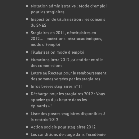
Notation administrative : Mode d’emploi
pour les stagiaires
Inspection de titularisation : les conseils
du
SNES
Stagiaires en 2011, néotitulaires en
2012... : mutations intra-académiques,
mode d
?emploi
Titularisation mode d’emploi
Mutations intra 2012, calendrier et rôle
des commissions
Lettre au Recteur pour le remboursement
des sommes versées par les stagiaires
Infos brèves stagiaires n°11
Décharge pour les stagiaires 2012 : Vous
appelez ça du «
beurre dans les
épinards
»
!
Liste des postes stagiaires disponibles à
la rentrée 2012
Action sociale pour stagiaires 2012
Les conditions de stage dans l’académie