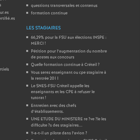
s
questions transversales et contenus
ur.es
formation continue
rtifié.es
LES STAGIAIRES
66,29% pour la
FSU
aux élections
INSPE
:
MERCI
!
Pétition pour l’augmentation du nombre
de postes aux concours
Quelle formation continue à Créteil
?
tiels
Vous serez enseignant ou cpe stagiaire à
la rentrée 2011
Le
SNES
-
FSU
Créteil appelle les
enseignants et les
CPE
à refuser le
tutorat
!
Entretien avec des chefs
d’établissements.
UNE
ETUDE
DU
MINISTERE
re
?ve
?le les
difficulte
?s des stagiaires...
Y-a-t-il un pilote dans l’avion
?