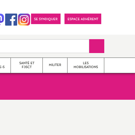
SE SYNDIQUER
ESPACE ADHÉRENT
Recherche sur le 
SANTÉ ET
LES
MILITER
E-S
F3SCT
MOBILISATIONS
formations syndicales
le snes-fsu et son
fonctionnement
Vos élu-e-s en Comité