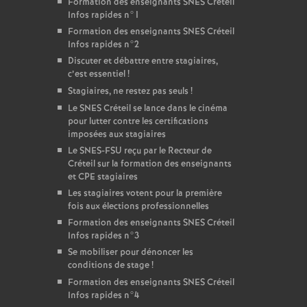
Formation des enseignants
SNES
Créteil
Infos rapides n°1
Formation des enseignants
SNES
Créteil
Infos rapides n°2
Discuter et débattre entre stagiaires,
c’est essentiel
!
Stagiaires, ne restez pas seuls
!
Le
SNES
Créteil se lance dans le cinéma
pour lutter contre les certifications
imposées aux stagiaires
Le
SNES
-
FSU
reçu par le Recteur de
Créteil sur la formation des enseignants
et
CPE
stagiaires
Les stagiaires votent pour la première
fois aux élections professionnelles
Formation des enseignants
SNES
Créteil
Infos rapides n°3
Se mobiliser pour dénoncer les
conditions de stage
!
Formation des enseignants
SNES
Créteil
Infos rapides n°4