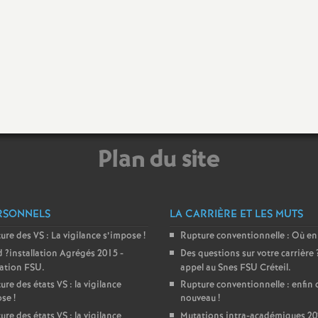
e
m
e
n
Plan du site
RSONNELS
LA CARRIÈRE ET LES MUTS
d
ture des
VS
: La vigilance s’impose
!
Rupture conventionnelle : Où en
d
?installation Agrégés 2015 -
Des questions sur votre carrière
e
ration
FSU
.
appel au Snes
FSU
Créteil.
ure des états
VS
: la vigilance
Rupture conventionnelle : enfin 
ose
!
nouveau
!
S
ure des états
VS
: la vigilance
Mutations intra-académiques 20