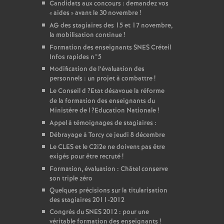
Candidats aux concours : demandez vos
«
aides
» avant le 30 novembre
!
AG
des stagiaires des 15 et 17 novembre,
la mobilisation continue
!
Formation des enseignants
SNES
Créteil
Infos rapides n°5
Modification de l’évaluation des
personnels : un projet à combattre
!
Le Conseil d
?Etat désavoue la réforme
de la formation des enseignants du
Ministère de l
?Education Nationale
!
Appel à témoignages de stagiaires :
Débrayage à Torcy ce jeudi 8 décembre
Le
CLES
et le C2i2e ne doivent pas être
exigés pour être recruté
!
Formation, évaluation : Châtel conserve
son triple zéro
Quelques précisions sur la titularisation
des stagiaires 2011-2012
Congrès du
SNES
2012 : pour une
véritable formation des enseignants
!