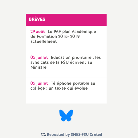
Technique Académique
outils pour les militant-e-s
BRÈVES
Groupe
29 août
LGBTQIA
Le
PAF
plan Académique
+
de Formation 2018- 2019
actuellement
élections professionnelles
05 juillet
Education prioritaire : les
syndicats de la
FSU
écrivent au
Ministre
05 juillet
Téléphone portable au
collège : un texte qui évolue