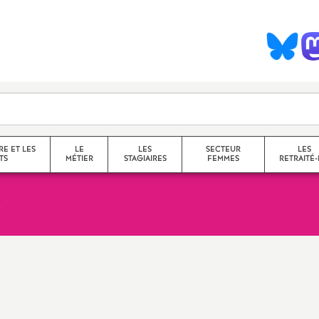
S
y
n
d
RE ET LES
LE
LES
SECTEUR
LES
TS
MÉTIER
STAGIAIRES
FEMMES
RETRAITÉ-
c
collège
a
lycée
service
questions transversales et
contenus