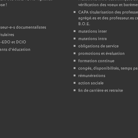
ose
!
vérification des voeux et barème
e
CAPA
titularisation des professe
agrégé.es et des professeur.es ce
B.O.E.
c
seur-e-s documentalistes
mutations inter
tulaires
mutations intra
o
-
EDO
et
DCIO
obligations de service
ants d’éducation
promotions et évaluation
n
formation continue
congés, disponibilités, temps par
d
rémunérations
action sociale
d
fin de carrière et retraite
e
g