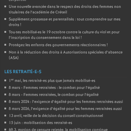
Une nouvelle avancée dans le respect des droits des femmes non
titulaires de l’académie de Créteil
Supplément grossesse et parentalités : tout comprendre sur mes
droits
!
Tou
·
tes mobilisé
·
es le 19 octobre contre la culture du viol et pour
l’inscription du consentement dans la loi
!
Protégez les enfants des gouvernements réactionnaires
!
Non à la réduction des droits à Autorisations spéciales d’absence
(
ASA
)
LES RETRAITÉ-E-S
er
1
mai, les retraité-es plus que jamais mobilisé-es
8 mars - Femmes retraitées : le combat pour l’égalité
8 mars - Femmes retraitées, le combat pour l’égalité
8 mars 2024 : l’exigence d’égalité pour les femmes retraitées aussi
8 mars 2026, l’exigence d’égalité pour les femmes retraitées aussi
13 avril, veille de la décision du conseil constitutionnel
15 juin : mobilisation des retraité-es
49.3, motion de censure rejetée, la mobilisation continue