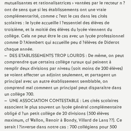
mutualisantes et rationalisatrices
» vantées par le recteur n
e
?
ont de sens que si les établissements ont une vraie
complémentarité, comme c
?est le cas dans les cités
c
scolaires : le lycée accueille l
?essentiel des élèves de
troisième, et la moitié des élèves du lycée viennent du
o
collège. Cela ne peut être le cas avec un lycée professionnel
comme D
?Alembert qui accueille peu d
?élèves de Diderot
n
chaque année.
–
DES
ETABLISSEMENTS
TROP
LOURDS
: De même, on peut
comprendre que certains collège ruraux qui peinent à
d
remplir deux divisions par niveau (soit moins de 200 élèves)
se voient affecter un adjoint seulement, et partagent un
d
principal avec un autre établissement semblable, on
comprend mal comment un principal peut disparaître dans
e
un collège 700.
–
UNE
ASSOCIATION
CONTESTABLE
: Les cités scolaires
associent le plus souvent un lycée général complémentaire
g
obligé d
?un petit collège de 20 divisions (500 élèves
maximum, cf Wallon, Renoir à Bondy, Villard de Lans
??). Ce
r
serait l
?inverse dans notre cas : 700 collégiens pour 500