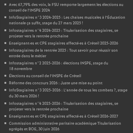
Avec 67,79% des voix, la
FSU
remporte largement les élections au
conseil de l’
INSPE
2024
InfoStagiaires n°3 2024-2025 : Les chaises musicales à l’Éducation
nationale ça suffit, stage du 27 mars 2025
!
Infostagiaires n°4 2024-2025 : Titularisation des stagiaires, se
projeter vers la rentrée prochaine
Enseignant
·
es et
CPE
stagiaires affecté
·
es à Créteil 2025-2026
Infostagiaires de la rentrée 2025 : Tout savoir pour réussir son
entrée dans le métier
Infostagiaires n°2 2025-2026 : élections
INSPE
, stage du
18 novembre
Élections au conseil de l’
INSPE
de Créteil
Réforme des concours 2026 : Juste une mise au point
InfoStagiaires n°3 2025-2026 : L’année de tous les combats
?, stage
du 30 mars 2026
!
Infostagiaires n°4 2025-2026 : Titularisation des stagiaires, se
projeter vers la rentrée prochaine
Enseignant
·
es et
CPE
stagiaires affecté
·
es à Créteil 2026-2027
Commission administrative paritaire académique Titularisation
agrégés et
BOE
, 30 juin 2026