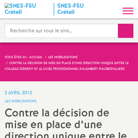
SNES
-
FSU
S
Créteil
y
Reche
n
d
VOUS ÊTES ICI :
ACCUEIL
LES MOBILISATIONS
CONTRE LA DÉCISION DE MISE EN PLACE D’UNE DIRECTION UNIQUE ENTRE LE
i
COLLÈGE DIDEROT ET LE LYCÉE PROFESSIONNEL D’ALEMBERT D’AUBERVILLIERS
c
2 AVRIL 2012
a
LES MOBILISATIONS
Contre la décision de
t
mise en place d’une
N
direction unique entre le