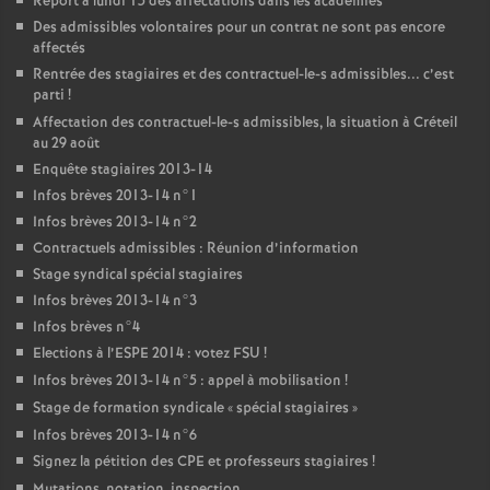
Report à lundi 15 des affectations dans les académies
Des admissibles volontaires pour un contrat ne sont pas encore
affectés
Rentrée des stagiaires et des contractuel-le-s admissibles... c’est
parti
!
Affectation des contractuel-le-s admissibles, la situation à Créteil
au 29 août
Enquête stagiaires 2013-14
Infos brèves 2013-14 n°1
Infos brèves 2013-14 n°2
Contractuels admissibles : Réunion d’information
Stage syndical spécial stagiaires
Infos brèves 2013-14 n°3
Infos brèves n°4
Elections à l’
ESPE
2014 : votez
FSU
!
Infos brèves 2013-14 n°5 : appel à mobilisation
!
Stage de formation syndicale «
spécial stagiaires
»
Infos brèves 2013-14 n°6
Signez la pétition des
CPE
et professeurs stagiaires
!
Mutations, notation, inspection...