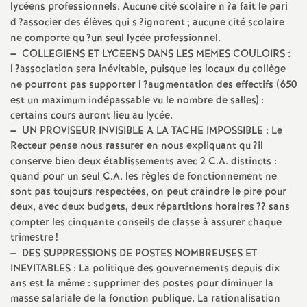
lycéens professionnels. Aucune cité scolaire n
?a fait le pari
é
d
?associer des élèves qui s
?ignorent
; aucune cité scolaire
ne comporte qu
?un seul lycée professionnel.
O
–
COLLEGIENS
ET
LYCEENS
DANS
LES
MEMES
COULOIRS
:
l
?association sera inévitable, puisque les locaux du collège
ne pourront pas supporter l
?augmentation des effectifs (650
r
est un maximum indépassable vu le nombre de salles) :
certains cours auront lieu au lycée.
l
–
UN
PROVISEUR
INVISIBLE
A
LA
TACHE
IMPOSSIBLE
: Le
Recteur pense nous rassurer en nous expliquant qu
?il
é
conserve bien deux établissements avec 2
C.A.
distincts :
quand pour un seul
C.A.
les règles de fonctionnement ne
a
sont pas toujours respectées, on peut craindre le pire pour
deux, avec deux budgets, deux répartitions horaires
?? sans
compter les cinquante conseils de classe à assurer chaque
n
trimestre
!
–
DES
SUPPRESSIONS
DE
POSTES
NOMBREUSES
ET
s
INEVITABLES
: La politique des gouvernements depuis dix
ans est la même : supprimer des postes pour diminuer la
T
masse salariale de la fonction publique. La rationalisation