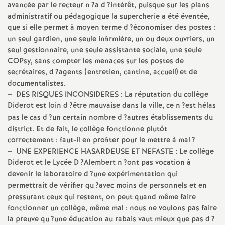
avancée par le recteur n
?a d
?intérêt, puisque sur les plans
administratif ou pédagogique la supercherie a été éventée,
o
que si elle permet à moyen terme d
?économiser des postes :
un seul gardien, une seule infirmière, un ou deux ouvriers, un
u
seul gestionnaire, une seule assistante sociale, une seule
COPsy, sans compter les menaces sur les postes de
r
secrétaires, d
?agents (entretien, cantine, accueil) et de
documentalistes.
s
–
DES
RISQUES
INCONSIDERES
: La réputation du collège
Diderot est loin d
?être mauvaise dans la ville, ce n
?est hélas
pas le cas d
?un certain nombre d
?autres établissements du
district. Et de fait, le collège fonctionne plutôt
correctement : faut-il en profiter pour le mettre à mal
?
–
UNE
EXPERIENCE
HASARDEUSE
ET
NEFASTE
: Le collège
Diderot et le Lycée D
?Alembert n
?ont pas vocation à
devenir le laboratoire d
?une expérimentation qui
permettrait de vérifier qu
?avec moins de personnels et en
pressurant ceux qui restent, on peut quand même faire
fonctionner un collège, même mal : nous ne voulons pas faire
la preuve qu
?une éducation au rabais vaut mieux que pas d
?