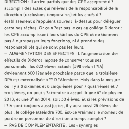
e
DIRECTION
: il arrive parfois que des
CPE
acceptent d
?
accomplir des actes qui relèvent de la responsabilité de la
m
direction (exclusions temporaires) et les chefs d
?
établissement s
?appuient souvent là-dessus pour déléguer
certaines tâches. Or ce n
?est pas le cas au collège Diderot :
e
les
CPE
accomplissent leurs tâches de
CPE
et ne tiennent
pas à outrepasser leurs fonctions, ni à prendre des
n
responsabilités qui ne sont pas les leurs.
–
AUGMENTATION
DES
EFFECTIFS
: L
?augmentation des
t
effectifs de Diderot impose de conserver tous ses
personnels : les 622 élèves actuels (598 selon l
?
IA
)
deviennent 600 l
?année prochaine parce que la troisième
s
DP6
est externalisée à
?? D
?Alembert. Mais dans la mesure
où il y a 8 sixièmes et 8 cinquièmes pour 7 quatrièmes et 7
d
e
troisièmes, on peut s
?attendre à accueillir une 4
de plus en
e
2013, et une 3
en 2014, soit 50 élèves. Et si les prévisions de
e
l
?
IA
sont toujours aussi justes, il y aura aussi 24 élèves de
plus : le collège atteindra 700. Est-ce vraiment le moment de
S
perdre un personnel de direction à temps complet
?
–
PAS
DE
COMPLEMENTARITE
: Les «
synergies