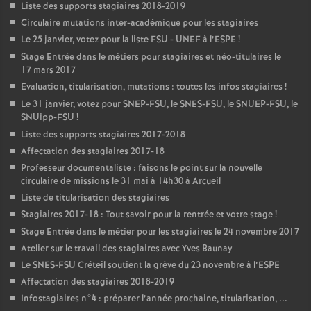
Liste des supports stagiaires 2018-2019
Circulaire mutations inter-académique pour les stagiaires
Le 25 janvier, votez pour la liste
FSU
-
UNEF
à l’
ESPE
!
Stage Entrée dans le métiers pour stagiaires et néo-titulaires le
17 mars 2017
Evaluation, titularisation, mutations : toutes les infos stagiaires
!
Le 31 janvier, votez pour
SNEP
-
FSU
, le
SNES
-
FSU
, le
SNUEP
-
FSU
, le
SNUipp-
FSU
!
Liste des supports stagiaires 2017-2018
Affectation des stagiaires 2017-18
Professeur documentaliste : faisons le point sur la nouvelle
circulaire de missions le 31 mai à 14h30 à Arcueil
Liste de titularisation des stagiaires
Stagiaires 2017-18 : Tout savoir pour la rentrée et votre stage
!
Stage Entrée dans le métier pour les stagiaires le 24 novembre 2017
Atelier sur le travail des stagiaires avec Yves Baunay
Le
SNES
-
FSU
Créteil soutient la grève du 23 novembre à l’
ESPE
Affectation des stagiaires 2018-2019
Infostagiaires n°4 : préparer l’année prochaine, titularisation, ...