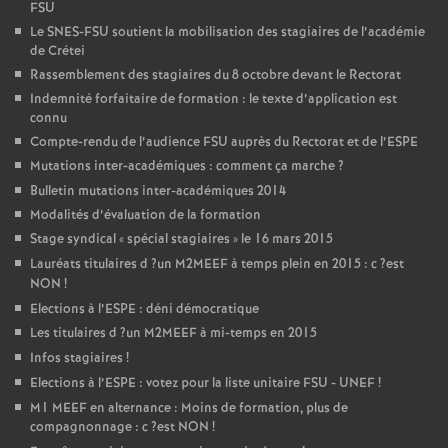
FSU
Le
SNES
-
FSU
soutient la mobilisation des stagiaires de l’académie
de Crétei
Rassemblement des stagiaires du 8 octobre devant le Rectorat
Indemnité forfaitaire de formation : le texte d’application est
connu
Compte-rendu de l’audience
FSU
auprès du Rectorat et de l’
ESPE
Mutations inter-académiques : comment ça marche
?
Bulletin mutations inter-académiques 2014
Modalités d’évaluation de la formation
Stage syndical «
spécial stagiaires
» le 16 mars 2015
Lauréats titulaires d
?un
M2MEEF
à temps plein en 2015 : c
?est
NON
!
Elections à l’
ESPE
: déni démocratique
Les titulaires d
?un
M2MEEF
à mi-temps en 2015
Infos stagiaires
!
Elections à l’
ESPE
: votez pour la liste unitaire
FSU
-
UNEF
!
M1
MEEF
en alternance : Moins de formation, plus de
compagnonnage : c
?est
NON
!