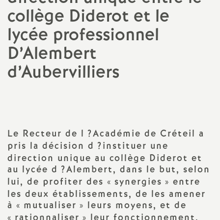
collège Diderot et le
a
lycée professionnel
t
D’Alembert
i
d’Aubervilliers
o
n
Le Recteur de l
?Académie de Créteil a
a
pris la décision d
?instituer une
direction unique au collège Diderot et
l
au lycée d
?Alembert, dans le but, selon
lui, de profiter des «
synergies
» entre
d
les deux établissements, de les amener
à «
mutualiser
» leurs moyens, et de
«
rationnaliser
» leur fonctionnement,