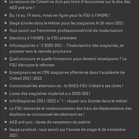
Le rectorat de Créteil ne doit pas faire d’économies sur le dos des
AED
pré-pro
!
Du 16 au 19 mars, votez en ligne pour la
FSU
à l’
INSPE
!
Stage Entrée dans le Métier pour les stagiaires le 26 mars 2021
Tout savoir sur l’entretien professionnel/oral de titularisation
Elections à l’
INSPE
: la
FSU
première
Infostagiaires n°3 2020-2021 : Titularisation des stagiaires, se
projeter vers la rentrée prochaine
Quel concours et quelle formation pour devenir enseignant
? La
FSU
décrypte la réforme
Enseignant-es et
CPE
stagiaires affecté-es dans l’académie de
Créteil 2021-2022
Contractuel-les alternant-es : le
SNES
-
FSU
Créteil à tes côtés
!
Listes des stagiaires titularisé.e.s 2020-2021
InfoStagiaires 2021-2022 n°1 : réussir son Entrée dans le métier
La
FSU
demande le remboursement des frais de déplacements des
étudiant-es contractuel-les alternant-es
!
AED
pré-pro : dates de versement du salaire
Stage syndical : tout savoir sur l’année de stage le 26 novembre
2021