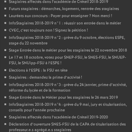
Stagiaires affectés dans l’académie de Créteil 2018-2019
Futurs stagiaires : démarches, logement, rentrée des stagiaires
Lauréats aux concours : Payer pour enseigner
? Non merci
!
InfoStagiaires 2018-2019 n°1 : réussir son entrée dans le métier
CVEC
, c’est toujours non
! Signez la pétition
!
InfoStagiaires 2018-2019 n°2 : grève du 9 octobre, élections
ESPE
,
stage du 22 novembre
Stage Entrée dans le métier pour les stagiaires le 22 novembre 2018
Le 17 et 18 octobre, votez pour
SNEP
-
FSU
, le
SNES
-
FSU
, le
SNUEP
-
FSU
, le SNUipp-
FSU
à l’
ESPE
!
Elections à l’
ESPE
: la
FSU
en tête
Stagiaires : demandez la prime d’activité
!
InfoStagiaires 2018-2019 n°3 : grève du 24 janvier, prime d’activité,
réforme du lycée et de la formation
Stage Entrée dans le Métier pour les stagiaires le 26 mars 2019
InfoStagiaires 2018-2019 n°4 : grève du 9 mai, jury et titularisation,
conseils pour l’année prochaine
Stagiaires affectés dans l’académie de Créteil 2019-2020
Déclaration d’ouverture
SNES
-
FSU
de la
CAPA
de titularisation des
professeur.e.s agrégé.e.s stagiaires