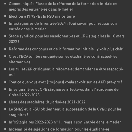
Communiqué : Fiasco de la réforme de la formation initiale et
mépris des entrant-es dans le métier
Élection à l’
INSPE
: la
FSU
majoritaire
Infostagiaires de la rentrée 2024 : Tout savoir pour réussir son
entrée dans le métier
Stage syndical pour les enseignant-es et
CPE
stagiaires le 10 mars
2022
!
Réforme des concours et de la formation initiale : y voir plus clair
!
C’est l’ECAtombe : enquête sur les étudiant-es contractuel-les
alternant-es
Les M1
MEEF
critiquent la réforme et demandent à être respecté-
es
!
Tout ce que vous avez (toujours) voulu savoir sur les
AED
pré-pro
!
Enseignant-es et
CPE
stagiaires affecté-es dans l’académie de
Créteil 2022-2023
Listes des stagiaires titularisé-es 2021-2022
Le
SNES
et la
FSU
obtiennent la suppression de la
CVEC
pour les
stagiaires
!
InfoStagiaires 2022-2023 n°1 : réussir son Entrée dans le métier
Indemnité de sujétions de formation pour les étudiant-es