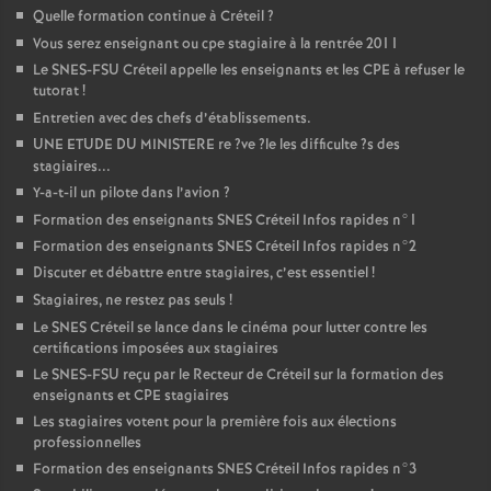
Quelle formation continue à Créteil
?
Vous serez enseignant ou cpe stagiaire à la rentrée 2011
Le
SNES
-
FSU
Créteil appelle les enseignants et les
CPE
à refuser le
tutorat
!
Entretien avec des chefs d’établissements.
UNE
ETUDE
DU
MINISTERE
re
?ve
?le les difficulte
?s des
stagiaires...
Y-a-t-il un pilote dans l’avion
?
Formation des enseignants
SNES
Créteil Infos rapides n°1
Formation des enseignants
SNES
Créteil Infos rapides n°2
Discuter et débattre entre stagiaires, c’est essentiel
!
Stagiaires, ne restez pas seuls
!
Le
SNES
Créteil se lance dans le cinéma pour lutter contre les
certifications imposées aux stagiaires
Le
SNES
-
FSU
reçu par le Recteur de Créteil sur la formation des
enseignants et
CPE
stagiaires
Les stagiaires votent pour la première fois aux élections
professionnelles
Formation des enseignants
SNES
Créteil Infos rapides n°3