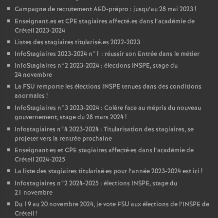
Campagne de recrutement
AED
-prépro : jusqu’au 28 mai 2023
!
Enseignant.es et
CPE
stagiaires affecté.es dans l’académie de
Créteil 2023-2024
Listes des stagiaires titularisé.es 2022-2023
InfoStagiaires 2023-2024 n°1 : réussir son Entrée dans le métier
InfoStagiaires n°2 2023-2024 : élections
INSPE
, stage du
24 novembre
La
FSU
remporte les élections
INSPE
tenues dans des conditions
anormales
!
InfoStagiaires n°3 2023-2024 : Colère face au mépris du nouveau
gouvernement, stage du 28 mars 2024
!
Infostagiaires n°4 2023-2024 : Titularisation des stagiaires, se
projeter vers la rentrée prochaine
Enseignant
·
es et
CPE
stagiaires affecté
·
es dans l’académie de
Créteil 2024-2025
La liste des stagiaires titularisé
·
es pour l’année 2023-2024 est ici
!
Infostagiaires n°2 2024-2025 : élections
INSPE
, stage du
21 novembre
Du 19 au 20 novembre 2024, je vote
FSU
aux élections de l’
INSPE
de
Créteil
!