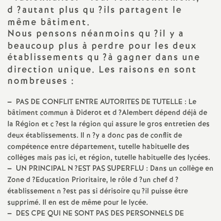
e
d
?autant plus qu
?ils partagent le
s
même bâtiment.
Nous pensons néanmoins qu
?il y a
beaucoup plus à perdre pour les deux
E
établissements qu
?à gagner dans une
direction unique. Les raisons en sont
n
nombreuses :
s
–
PAS
DE
CONFLIT
ENTRE
AUTORITES
DE
TUTELLE
: Le
bâtiment commun à Diderot et d
?Alembert dépend déjà de
e
la Région et c
?est la région qui assure le gros entretien des
deux établissements. Il n
?y a donc pas de conflit de
i
compétence entre département, tutelle habituelle des
collèges mais pas ici, et région, tutelle habituelle des lycées.
–
UN
PRINCIPAL
N
?
EST
PAS
SUPERFLU
: Dans un collège en
g
Zone d
?Education Prioritaire, le rôle d
?un chef d
?
établissement n
?est pas si dérisoire qu
?il puisse être
n
supprimé. Il en est de même pour le lycée.
–
DES
CPE
QUI
NE
SONT
PAS
DES
PERSONNELS
DE