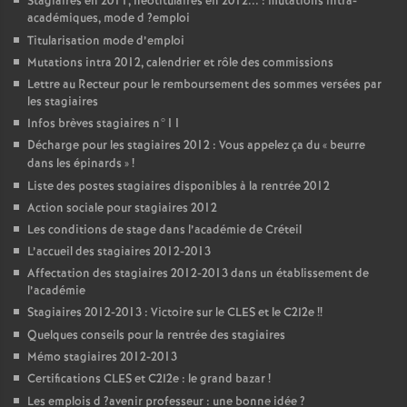
Stagiaires en 2011, néotitulaires en 2012... : mutations intra-
académiques, mode d
?emploi
Titularisation mode d’emploi
Mutations intra 2012, calendrier et rôle des commissions
Lettre au Recteur pour le remboursement des sommes versées par
les stagiaires
Infos brèves stagiaires n°11
Décharge pour les stagiaires 2012 : Vous appelez ça du «
beurre
dans les épinards
»
!
Liste des postes stagiaires disponibles à la rentrée 2012
Action sociale pour stagiaires 2012
Les conditions de stage dans l’académie de Créteil
L’accueil des stagiaires 2012-2013
Affectation des stagiaires 2012-2013 dans un établissement de
l’académie
Stagiaires 2012-2013 : Victoire sur le
CLES
et le C2I2e
!!
Quelques conseils pour la rentrée des stagiaires
Mémo stagiaires 2012-2013
Certifications
CLES
et C2I2e : le grand bazar
!
Les emplois d
?avenir professeur : une bonne idée
?