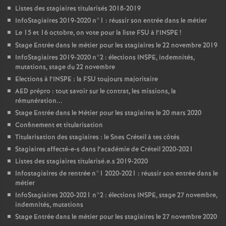
Listes des stagiaires titularisés 2018-2019
InfoStagiaires 2019-2020 n°1 : réussir son entrée dans le métier
Le 15 et 16 octobre, on vote pour la liste
FSU
à l’
INSPE
!
Stage Entrée dans le métier pour les stagiaires le 22 novembre 2019
InfoStagiaires 2019-2020 n°2 : élections
INSPE
, indemnités,
mutations, stage du 22 novembre
Elections à l’
INSPE
: la
FSU
toujours majoritaire
AED
prépro : tout savoir sur le contrat, les missions, la
rémunération...
Stage Entrée dans le Métier pour les stagiaires le 20 mars 2020
Confinement et titularisation
Titularisation des stagiaires : le Snes Créteil à tes côtés
Stagiaires affecté-e-s dans l’académie de Créteil 2020-2021
Listes des stagiaires titularisé.e.s 2019-2020
Infostagiaires de rentrée n°1 2020-2021 : réussir son entrée dans le
métier
InfoStagiaires 2020-2021 n°2 : élections
INSPE
, stage 27 novembre,
indemnités, mutations
Stage Entrée dans le métier pour les stagiaires le 27 novembre 2020