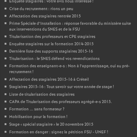
Enquête stagiaires : votre avis nous intéresse
!
Crise du recrutement : rions un peu
Affectation des stagiaires rentrée 2015
Prime Spéciale d’Installation : réponse favorable du ministère suite
aux interventions du
SNES
et de la
FSU
Titularisation des professeurs et
CPE
stagiaires
Enquête stagiaires sur la formation 2014-2015
Dernière liste des supports stagiaires 2015-16
Titularisation : le
SNES
défend vos revendications
Formation des enseignant-e-s : Non à l’apprentissage, oui au pré-
recrutement
!
Affectation des stagiaires 2015-16 à Créteil
Stagiaires 2015-16 : Tout savoir sur votre année de stage
!
Liste de titularisation des stagiaires
CAPA
de Titularisation des professeurs agrégé-e-s 2015.
Formation ... sans formateur
?
Mobilisation pour la formation
!
Stage «
spécial stagiaire
» le 20 novembre 2015
Formation en danger : signez la pétition
FSU
-
UNEF
!