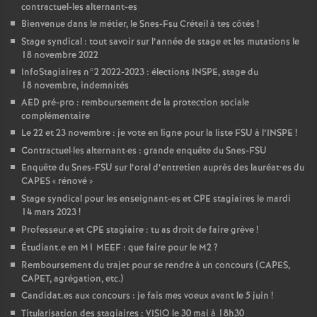
contractuel-les alternant-es
Bienvenue dans le métier, le Snes-Fsu Créteil à tes côtés
!
Stage syndical : tout savoir sur l’année de stage et les mutations le
18 novembre 2022
InfoStagiaires n°2 2022-2023 : élections
INSPE
, stage du
18 novembre, indemnités
AED
pré-pro : remboursement de la protection sociale
complémentaire
Le 22 et 23 novembre : je vote en ligne pour la liste
FSU
à l’
INSPE
!
Contractuel
·
les alternant
·
es : grande enquête du Snes-
FSU
Enquête du Snes-
FSU
sur l’oral d’entretien auprès des lauréat•es du
CAPES
«
rénové
»
Stage syndical pour les enseignant-es et
CPE
stagiaires le mardi
14 mars 2023
!
Professeur.e et
CPE
stagiaire : tu as droit de faire grève
!
Étudiant.e en M1
MEEF
: que faire pour le M2
?
Remboursement du trajet pour se rendre à un concours (
CAPES
,
CAPET
, agrégation, etc.)
Candidat.es aux concours : je fais mes voeux avant le 5 juin
!
Titularisation des stagiaires :
VISIO
le 30 mai à 18h30