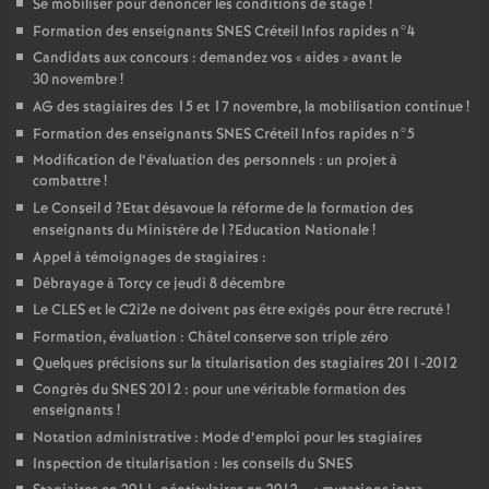
Se mobiliser pour dénoncer les conditions de stage
!
Formation des enseignants
SNES
Créteil Infos rapides n°4
Candidats aux concours : demandez vos «
aides
» avant le
30 novembre
!
AG
des stagiaires des 15 et 17 novembre, la mobilisation continue
!
Formation des enseignants
SNES
Créteil Infos rapides n°5
Modification de l’évaluation des personnels : un projet à
combattre
!
Le Conseil d
?Etat désavoue la réforme de la formation des
enseignants du Ministère de l
?Education Nationale
!
Appel à témoignages de stagiaires :
Débrayage à Torcy ce jeudi 8 décembre
Le
CLES
et le C2i2e ne doivent pas être exigés pour être recruté
!
Formation, évaluation : Châtel conserve son triple zéro
Quelques précisions sur la titularisation des stagiaires 2011-2012
Congrès du
SNES
2012 : pour une véritable formation des
enseignants
!
Notation administrative : Mode d’emploi pour les stagiaires
Inspection de titularisation : les conseils du
SNES