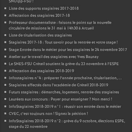
SNUipp-
FSU
!
Liste des supports stagiaires 2017-2018
Affectation des stagiaires 2017-18
Professeur documentaliste : faisons le point sur la nouvelle
circulaire de missions le 31 mai à 14h30 à Arcueil
Liste de titularisation des stagiaires
Stagiaires 2017-18 : Tout savoir pour la rentrée et votre stage
!
Stage Entrée dans le métier pour les stagiaires le 24 novembre 2017
Atelier sur le travail des stagiaires avec Yves Baunay
Le
SNES
-
FSU
Créteil soutient la grève du 23 novembre à l’
ESPE
Affectation des stagiaires 2018-2019
Infostagiaires n°4 : préparer l’année prochaine, titularisation, ...
Stagiaires affectés dans l’académie de Créteil 2018-2019
Futurs stagiaires : démarches, logement, rentrée des stagiaires
Lauréats aux concours : Payer pour enseigner
? Non merci
!
InfoStagiaires 2018-2019 n°1 : réussir son entrée dans le métier
CVEC
, c’est toujours non
! Signez la pétition
!
InfoStagiaires 2018-2019 n°2 : grève du 9 octobre, élections
ESPE
,
stage du 22 novembre