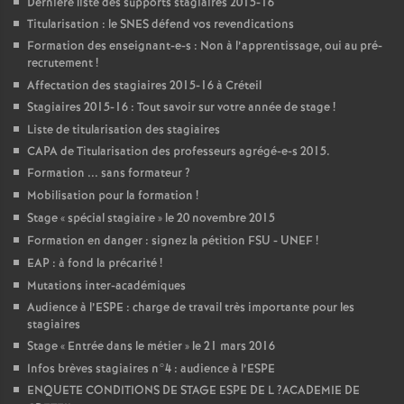
Dernière liste des supports stagiaires 2015-16
Titularisation : le
SNES
défend vos revendications
Formation des enseignant-e-s : Non à l’apprentissage, oui au pré-
recrutement
!
Affectation des stagiaires 2015-16 à Créteil
Stagiaires 2015-16 : Tout savoir sur votre année de stage
!
Liste de titularisation des stagiaires
CAPA
de Titularisation des professeurs agrégé-e-s 2015.
Formation ... sans formateur
?
Mobilisation pour la formation
!
Stage «
spécial stagiaire
» le 20 novembre 2015
Formation en danger : signez la pétition
FSU
-
UNEF
!
EAP
: à fond la précarité
!
Mutations inter-académiques
Audience à l’
ESPE
: charge de travail très importante pour les
stagiaires
Stage «
Entrée dans le métier
» le 21 mars 2016
Infos brèves stagiaires n°4 : audience à l’
ESPE
ENQUETE
CONDITIONS
DE
STAGE
ESPE
DE
L
?
ACADEMIE
DE