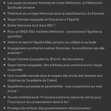
Les pages du secteur Femmes de notre fédération, la Fédération
Syndicale Unitaire
Flashmob du cortège féministe dans la manifestation du 9 janvier
Stage Femmes engagées et Education à l’Egalité
Grève féministe du 8 mars 2021
!
Pour un
SNES
-
FSU
vraiment féministe : construisons l’égalité au
quotidien
Mettre en œuvre l’égalité filles-garçons au collège et au lycée
Engagement syndical et combat féministe : la conciliation est-elle
possible
?
Stage Femmes Engagées du 30 avril : les documents.
Stage femme engagées. Des schémas pour construire son image
corporelle
Une nouvelle avancée dans le respect des droits des femmes non
titulaires de l’académie de Créteil
Supplément grossesse et parentalités : tout comprendre sur mes
droits
!
Tou
·
tes mobilisé
·
es le 19 octobre contre la culture du viol et pour
l’inscription du consentement dans la loi
!
Protégez les enfants des gouvernements réactionnaires
!