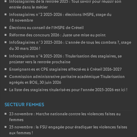
Infostagiaires de la rentrée 2025 : Tout savoir pour réussir son
entrée dans le métier
Infostagiaires n°2 2025-2026 : élections
INSPE
, stage du
18 novembre
Élections au conseil de l’
INSPE
de Créteil
Réforme des concours 2026 : Juste une mise au point
InfoStagiaires n°3 2025-2026 : L’année de tous les combats
?, stage
du 30 mars 2026
!
Infostagiaires n°4 2025-2026 : Titularisation des stagiaires, se
projeter vers la rentrée prochaine
Enseignant
·
es et
CPE
stagiaires affecté
·
es à Créteil 2026-2027
Commission administrative paritaire académique Titularisation
agrégés et
BOE
, 30 juin 2026
La liste des stagiaires titularisé
·
es pour l’année 2025-2026 est ici
!
SECTEUR FEMMES
23 novembre : Marche nationale contre les violences faites au
femmes
25 novembre : la
FSU
engagée pour éradiquer les violences faites
aux femmes
!