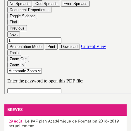
o
u
r
s
BRÈVES
29 août
Le
PAF
plan Académique de Formation 2018- 2019
actuellement