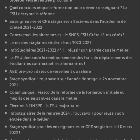
projeter vers la rentrée prochaine
Quel concours et quelle formation pour devenir enseignant
? La
FSU
décrypte la réforme
Enseignant-es et
CPE
stagiaires affecté-es dans l’académie de
Créteil 2021-2022
Contractuel-les alternant-es : le
SNES
-
FSU
Créteil à tes côtés
!
Listes des stagiaires titularisé.e.s 2020-2021
InfoStagiaires 2021-2022 n°1 : réussir son Entrée dans le métier
La
FSU
demande le remboursement des frais de déplacements des
étudiant-es contractuel-les alternant-es
!
AED
pré-pro : dates de versement du salaire
Stage syndical : tout savoir sur l’année de stage le 26 novembre
2021
Communiqué : Fiasco de la réforme de la formation initiale et
mépris des entrant-es dans le métier
Élection à l’
INSPE
: la
FSU
majoritaire
Infostagiaires de la rentrée 2024 : Tout savoir pour réussir son
entrée dans le métier
Stage syndical pour les enseignant-es et
CPE
stagiaires le 10 mars
2022
!