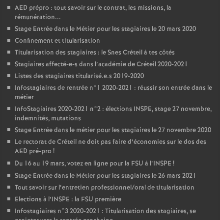
AED
prépro : tout savoir sur le contrat, les missions, la
rémunération...
Stage Entrée dans le Métier pour les stagiaires le 20 mars 2020
Confinement et titularisation
Titularisation des stagiaires : le Snes Créteil à tes côtés
Stagiaires affecté-e-s dans l’académie de Créteil 2020-2021
Listes des stagiaires titularisé.e.s 2019-2020
Infostagiaires de rentrée n°1 2020-2021 : réussir son entrée dans le
métier
InfoStagiaires 2020-2021 n°2 : élections
INSPE
, stage 27 novembre,
indemnités, mutations
Stage Entrée dans le métier pour les stagiaires le 27 novembre 2020
Le rectorat de Créteil ne doit pas faire d’économies sur le dos des
AED
pré-pro
!
Du 16 au 19 mars, votez en ligne pour la
FSU
à l’
INSPE
!
Stage Entrée dans le Métier pour les stagiaires le 26 mars 2021
Tout savoir sur l’entretien professionnel/oral de titularisation
Elections à l’
INSPE
: la
FSU
première
Infostagiaires n°3 2020-2021 : Titularisation des stagiaires, se