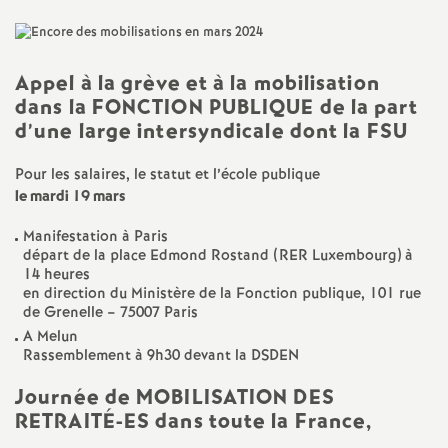
a
Appel à la grève et à la mobilisation
t
dans la
FONCTION
PUBLIQUE
de la part
d’une large intersyndicale dont la
FSU
i
Pour les salaires, le statut et l’école publique
o
le mardi 19 mars
n
Manifestation à Paris
départ de la place Edmond Rostand (
RER
Luxembourg) à
14 heures
a
en direction du Ministère de la Fonction publique, 101 rue
de Grenelle – 75007 Paris
l
A Melun
Rassemblement à 9h30 devant la
DSDEN
d
Journée de
MOBILISATION
DES
RETRAIT
É-
ES
dans toute la France,