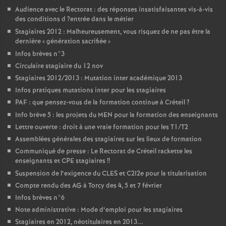
Audience avec le Rectorat : des réponses insatisfaisantes vis-à-vis
des conditions d
?entrée dans le métier
Stagiaires 2012 : Malheureusement, vous risquez de ne pas être la
dernière «
génération sacrifiée
»
Infos brèves n°3
Circulaire stagiaire du 12 nov
Stagiaires 2012/2013 : Mutation inter académique 2013
Infos pratiques mutations inter pour les stagiaires
PAF
: que pensez-vous de la formation continue à Créteil
?
Info brève 5 : les projets du
MEN
pour la formation des enseignants
Lettre ouverte : droit à une vraie formation pour les T1/T2
Assemblées générales des stagiaires sur les lieux de formation
Communiqué de presse : Le Rectorat de Créteil rackette les
enseignants et
CPE
stagiaires
!!
Suspension de l’exigence du
CLES
et C2I2e pour la titularisation
Compte rendu des
AG
à Torcy des 4, 5 et 7 février
Infos brèves n°6
Note administrative : Mode d’emploi pour les stagiaires
Stagiaires en 2012, néotitulaires en 2013...