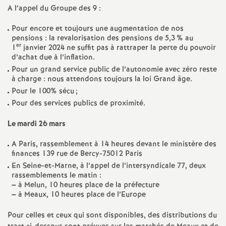
e
A l’appel du Groupe des 9 :
s
Pour encore et toujours une augmentation de nos
pensions : la revalorisation des pensions de 5,3
% au
E
er
1
janvier 2024 ne suffit pas à rattraper la perte du pouvoir
d’achat due à l’inflation.
Pour un grand service public de l’autonomie avec zéro reste
n
à charge : nous attendons toujours la loi Grand âge.
Pour le 100% sécu
;
s
Pour des services publics de proximité.
e
Le mardi 26 mars
A Paris, rassemblement à 14 heures devant le ministère des
i
finances 139 rue de Bercy-75012 Paris
En Seine-et-Marne, à l’appel de l’intersyndicale 77, deux
g
rassemblements le matin :
–
à Melun, 10 heures place de la préfecture
–
à Meaux, 10 heures place de l’Europe
n
Pour celles et ceux qui sont disponibles, des distributions du