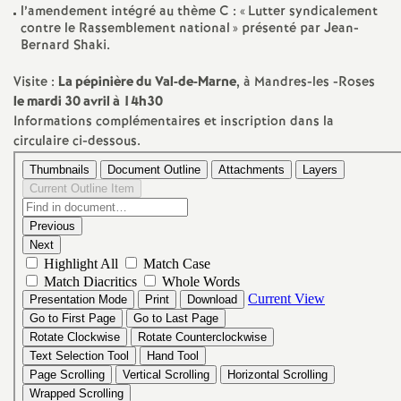
l’amendement intégré au thème C : «
Lutter syndicalement
é
contre le Rassemblement national
» présenté par Jean-
Bernard Shaki.
O
Visite :
La pépinière du Val-de-Marne
, à Mandres-les -Roses
le mardi 30 avril à 14h30
r
Informations complémentaires et inscription dans la
circulaire ci-dessous.
l
é
a
n
s
T