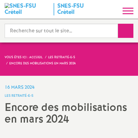
SNES
-
FSU
S
Créteil
y
Reche
n
d
VOUS ÊTES ICI :
ACCUEIL
LES RETRAITÉ-E-S
ENCORE DES MOBILISATIONS EN MARS 2024
i
c
16 MARS 2024
LES RETRAITÉ-E-S
a
Encore des mobilisations
en mars 2024
t
N