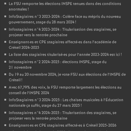
La
FSU
remporte les élections
INSPE
tenues dans des conditions
anormales
!
InfoStagiaires n°3 2023-2024 : Colère face au mépris du nouveau
gouvernement, stage du 28 mars 2024
!
Infostagiaires n°4 2023-2024 : Titularisation des stagiaires, se
projeter vers la rentrée prochaine
Enseignant
·
es et
CPE
stagiaires affecté
·
es dans l’académie de
Créteil 2024-2025
La liste des stagiaires titularisé
·
es pour l’année 2023-2024 est ici
!
Infostagiaires n°2 2024-2025 : élections
INSPE
, stage du
21 novembre
Du 19 au 20 novembre 2024, je vote
FSU
aux élections de l’
INSPE
de
Créteil
!
Avec 67,79% des voix, la
FSU
remporte largement les élections au
conseil de l’
INSPE
2024
InfoStagiaires n°3 2024-2025 : Les chaises musicales à l’Éducation
nationale ça suffit, stage du 27 mars 2025
!
Infostagiaires n°4 2024-2025 : Titularisation des stagiaires, se
projeter vers la rentrée prochaine
Enseignant
·
es et
CPE
stagiaires affecté
·
es à Créteil 2025-2026