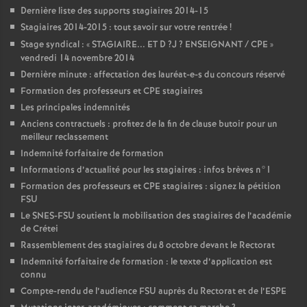
Dernière liste des supports stagiaires 2014-15
Stagiaires 2014-2015 : tout savoir sur votre rentrée
!
Stage syndical : «
STAGIAIRE
...
ET
D
?J
?
ENSEIGNANT
/
CPE
»
vendredi 14 novembre 2014
Dernière minute : affectation des lauréat-e-s du concours réservé
Formation des professeurs et
CPE
stagiaires
Les principales indemnités
Anciens contractuels : profitez de la fin de clause butoir pour un
meilleur reclassement
Indemnité forfaitaire de formation
Informations d’actualité pour les stagiaires : infos brèves n°1
Formation des professeurs et
CPE
stagiaires : signez la pétition
FSU
Le
SNES
-
FSU
soutient la mobilisation des stagiaires de l’académie
de Crétei
Rassemblement des stagiaires du 8 octobre devant le Rectorat
Indemnité forfaitaire de formation : le texte d’application est
connu
Compte-rendu de l’audience
FSU
auprès du Rectorat et de l’
ESPE