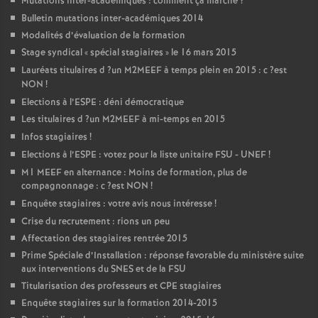
Mutations inter-académiques : comment ça marche
?
Bulletin mutations inter-académiques 2014
Modalités d’évaluation de la formation
Stage syndical «
spécial stagiaires
» le 16 mars 2015
Lauréats titulaires d
?un
M2MEEF
à temps plein en 2015 : c
?est
NON
!
Elections à l’
ESPE
: déni démocratique
Les titulaires d
?un
M2MEEF
à mi-temps en 2015
Infos stagiaires
!
Elections à l’
ESPE
: votez pour la liste unitaire
FSU
-
UNEF
!
M1
MEEF
en alternance : Moins de formation, plus de
compagnonnage : c
?est
NON
!
Enquête stagiaires : votre avis nous intéresse
!
Crise du recrutement : rions un peu
Affectation des stagiaires rentrée 2015
Prime Spéciale d’Installation : réponse favorable du ministère suite
aux interventions du
SNES
et de la
FSU
Titularisation des professeurs et
CPE
stagiaires
Enquête stagiaires sur la formation 2014-2015