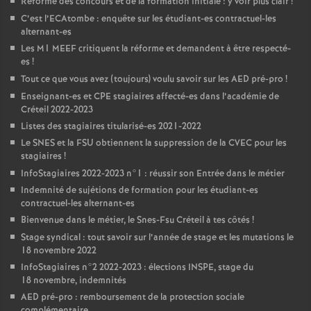
Réforme des concours et de la formation initiale : y voir plus clair
!
C’est l’ECAtombe : enquête sur les étudiant-es contractuel-les
alternant-es
Les M1
MEEF
critiquent la réforme et demandent à être respecté-
es
!
Tout ce que vous avez (toujours) voulu savoir sur les
AED
pré-pro
!
Enseignant-es et
CPE
stagiaires affecté-es dans l’académie de
Créteil 2022-2023
Listes des stagiaires titularisé-es 2021-2022
Le
SNES
et la
FSU
obtiennent la suppression de la
CVEC
pour les
stagiaires
!
InfoStagiaires 2022-2023 n°1 : réussir son Entrée dans le métier
Indemnité de sujétions de formation pour les étudiant-es
contractuel-les alternant-es
Bienvenue dans le métier, le Snes-Fsu Créteil à tes côtés
!
Stage syndical : tout savoir sur l’année de stage et les mutations le
18 novembre 2022
InfoStagiaires n°2 2022-2023 : élections
INSPE
, stage du
18 novembre, indemnités
AED
pré-pro : remboursement de la protection sociale
complémentaire