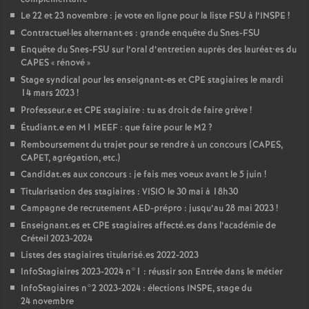
Le 22 et 23 novembre : je vote en ligne pour la liste
FSU
à l’
INSPE
!
Contractuel
·
les alternant
·
es : grande enquête du Snes-
FSU
Enquête du Snes-
FSU
sur l’oral d’entretien auprès des lauréat•es du
CAPES
«
rénové
»
Stage syndical pour les enseignant-es et
CPE
stagiaires le mardi
14 mars 2023
!
Professeur.e et
CPE
stagiaire : tu as droit de faire grève
!
Étudiant.e en M1
MEEF
: que faire pour le M2
?
Remboursement du trajet pour se rendre à un concours (
CAPES
,
CAPET
, agrégation, etc.)
Candidat.es aux concours : je fais mes voeux avant le 5 juin
!
Titularisation des stagiaires :
VISIO
le 30 mai à 18h30
Campagne de recrutement
AED
-prépro : jusqu’au 28 mai 2023
!
Enseignant.es et
CPE
stagiaires affecté.es dans l’académie de
Créteil 2023-2024
Listes des stagiaires titularisé.es 2022-2023
InfoStagiaires 2023-2024 n°1 : réussir son Entrée dans le métier
InfoStagiaires n°2 2023-2024 : élections
INSPE
, stage du
24 novembre