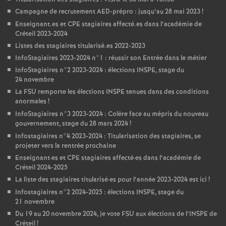
Campagne de recrutement
AED
-prépro : jusqu’au 28 mai 2023
!
Enseignant.es et
CPE
stagiaires affecté.es dans l’académie de
Créteil 2023-2024
Listes des stagiaires titularisé.es 2022-2023
InfoStagiaires 2023-2024 n°1 : réussir son Entrée dans le métier
InfoStagiaires n°2 2023-2024 : élections
INSPE
, stage du
24 novembre
La
FSU
remporte les élections
INSPE
tenues dans des conditions
anormales
!
InfoStagiaires n°3 2023-2024 : Colère face au mépris du nouveau
gouvernement, stage du 28 mars 2024
!
Infostagiaires n°4 2023-2024 : Titularisation des stagiaires, se
projeter vers la rentrée prochaine
Enseignant
·
es et
CPE
stagiaires affecté
·
es dans l’académie de
Créteil 2024-2025
La liste des stagiaires titularisé
·
es pour l’année 2023-2024 est ici
!
Infostagiaires n°2 2024-2025 : élections
INSPE
, stage du
21 novembre
Du 19 au 20 novembre 2024, je vote
FSU
aux élections de l’
INSPE
de
Créteil
!