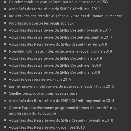
Calculez combien vous coûtera par an la hausse de la
CSG
Actualités des retraité-e-s du
SNES
Créteil- mai 2017
Inquiétudes des retraité-e-s face aux projets d’Emmanuel Macron
!
Mobilisation contre les reculs sociaux
Actualités des retraité-e-s du
SNES
Créteil- novembre 2017
Actualités des retraité-e-s du
SNES
Créteil- septembre 2017
Actualités des Retraité-e-s du
SNES
Créteil - février 2018
Nouvelle mobilisation des retraité-e-s le jeudi 15 mars 2018
Actualités des retraité-e-s du
SNES
Créteil- mars 2018
Actualités des retraité-e-s du
SNES
Créteil- avril 2018
Actualités des retraité-e-s du
SNES
Créteil- mai 2018
Actualité des retraité-e-s - juin 2019
Les retraité-e-s mobilisé-e-s de nouveau le jeudi 14 juin 2018
Quelles perspectives pour les retraites
?
Actualités des Retraité-e-s du
SNES
Créteil - septembre 2018
Contre l’appauvrissement programmé de tous les retraité-e-s,
mobilisation du 18 octobre
Actualités des Retraité-e-s du
SNES
Créteil - novembre 2018
Actualités des Retraité-e-s - décembre 2018