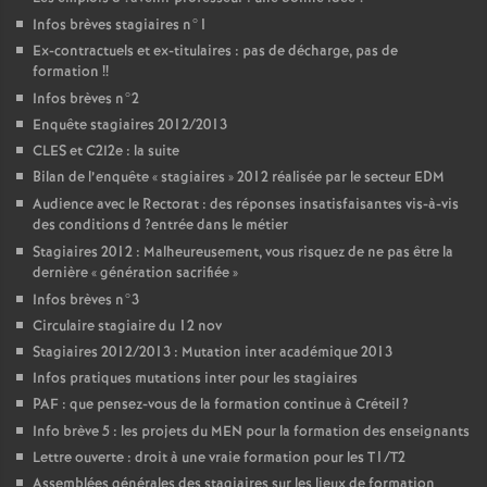
Infos brèves stagiaires n°1
Ex-contractuels et ex-titulaires : pas de décharge, pas de
formation
!!
Infos brèves n°2
Enquête stagiaires 2012/2013
CLES
et C2I2e : la suite
Bilan de l’enquête «
stagiaires
» 2012 réalisée par le secteur
EDM
Audience avec le Rectorat : des réponses insatisfaisantes vis-à-vis
des conditions d
?entrée dans le métier
Stagiaires 2012 : Malheureusement, vous risquez de ne pas être la
dernière «
génération sacrifiée
»
Infos brèves n°3
Circulaire stagiaire du 12 nov
Stagiaires 2012/2013 : Mutation inter académique 2013
Infos pratiques mutations inter pour les stagiaires
PAF
: que pensez-vous de la formation continue à Créteil
?
Info brève 5 : les projets du
MEN
pour la formation des enseignants
Lettre ouverte : droit à une vraie formation pour les T1/T2
Assemblées générales des stagiaires sur les lieux de formation