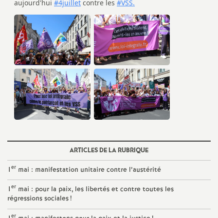
e
c
o
n
d
d
ARTICLES DE LA RUBRIQUE
e
er
1
mai : manifestation unitaire contre l’austérité
g
er
1
mai : pour la paix, les libertés et contre toutes les
régressions sociales
!
r
er