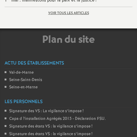
1
mai : manifestons pour la paix et la justice
!
é
VOIR TOUS LES ARTICLES
O
Plan du site
r
l
ACTU DES ÉTABLISSEMENTS
é
Val-de-Marne
Seine-Saint-Denis
a
Seine-et-Marne
n
LES PERSONNELS
Signature des
VS
: La vigilance s’impose
!
s
Capa d
?installation Agrégés 2015 - Déclaration
FSU
.
Signature des états
VS
: la vigilance s’impose
!
T
Signature des états
VS
: la vigilance s’impose
!