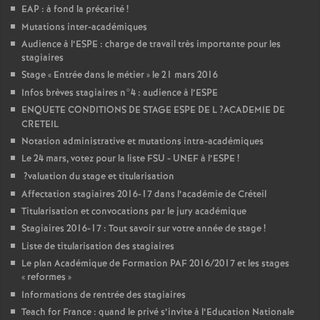
EAP
: à fond la précarité
!
Mutations inter-académiques
Audience à l’
ESPE
: charge de travail très importante pour les
stagiaires
Stage «
Entrée dans le métier
» le 21 mars 2016
Infos brèves stagiaires n°4 : audience à l’
ESPE
ENQUETE
CONDITIONS
DE
STAGE
ESPE
DE
L
?
ACADEMIE
DE
CRETEIL
Notation administrative et mutations intra-académiques
Le 24 mars, votez pour la liste
FSU
-
UNEF
à l’
ESPE
!
?valuation du stage et titularisation
Affectation stagiaires 2016-17 dans l’académie de Créteil
Titularisation et convocations par le jury académique
Stagiaires 2016-17 : Tout savoir sur votre année de stage
!
Liste de titularisation des stagiaires
Le plan Académique de Formation
PAF
2016/2017 et les stages
«
reformes
»
Informations de rentrée des stagiaires
Teach for France : quand le privé s’invite à l’Education Nationale