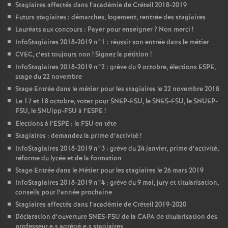
Stagiaires affectés dans l’académie de Créteil 2018-2019
Futurs stagiaires : démarches, logement, rentrée des stagiaires
Lauréats aux concours : Payer pour enseigner
? Non merci
!
InfoStagiaires 2018-2019 n°1 : réussir son entrée dans le métier
CVEC
, c’est toujours non
! Signez la pétition
!
InfoStagiaires 2018-2019 n°2 : grève du 9 octobre, élections
ESPE
,
stage du 22 novembre
Stage Entrée dans le métier pour les stagiaires le 22 novembre 2018
Le 17 et 18 octobre, votez pour
SNEP
-
FSU
, le
SNES
-
FSU
, le
SNUEP
-
FSU
, le SNUipp-
FSU
à l’
ESPE
!
Elections à l’
ESPE
: la
FSU
en tête
Stagiaires : demandez la prime d’activité
!
InfoStagiaires 2018-2019 n°3 : grève du 24 janvier, prime d’activité,
réforme du lycée et de la formation
Stage Entrée dans le Métier pour les stagiaires le 26 mars 2019
InfoStagiaires 2018-2019 n°4 : grève du 9 mai, jury et titularisation,
conseils pour l’année prochaine
Stagiaires affectés dans l’académie de Créteil 2019-2020
Déclaration d’ouverture
SNES
-
FSU
de la
CAPA
de titularisation des
professeur.e.s agrégé.e.s stagiaires