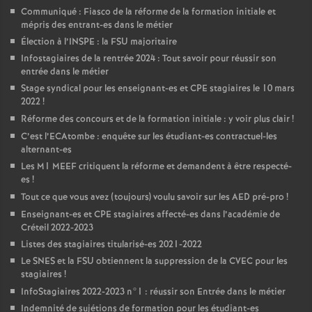
Communiqué : Fiasco de la réforme de la formation initiale et
mépris des entrant-es dans le métier
Élection à l’
INSPE
: la
FSU
majoritaire
Infostagiaires de la rentrée 2024 : Tout savoir pour réussir son
entrée dans le métier
Stage syndical pour les enseignant-es et
CPE
stagiaires le 10 mars
2022
!
Réforme des concours et de la formation initiale : y voir plus clair
!
C’est l’ECAtombe : enquête sur les étudiant-es contractuel-les
alternant-es
Les M1
MEEF
critiquent la réforme et demandent à être respecté-
es
!
Tout ce que vous avez (toujours) voulu savoir sur les
AED
pré-pro
!
Enseignant-es et
CPE
stagiaires affecté-es dans l’académie de
Créteil 2022-2023
Listes des stagiaires titularisé-es 2021-2022
Le
SNES
et la
FSU
obtiennent la suppression de la
CVEC
pour les
stagiaires
!
InfoStagiaires 2022-2023 n°1 : réussir son Entrée dans le métier
Indemnité de sujétions de formation pour les étudiant-es