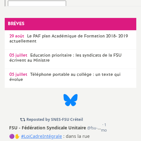
e
m
BRÈVES
e
29 août
Le
PAF
plan Académique de Formation 2018- 2019
actuellement
n
05 juillet
Education prioritaire : les syndicats de la
FSU
écrivent au Ministre
t
05 juillet
Téléphone portable au collège : un texte qui
évolue
s
d
e
S