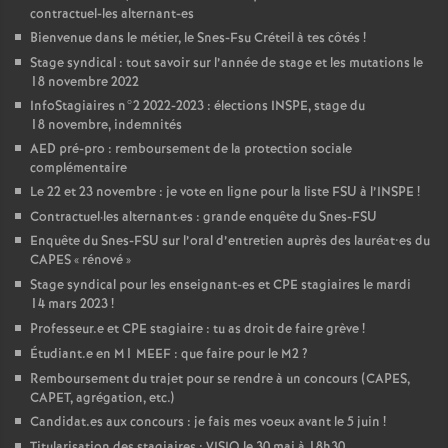
contractuel-les alternant-es
Bienvenue dans le métier, le Snes-Fsu Créteil à tes côtés
!
Stage syndical : tout savoir sur l’année de stage et les mutations le
18 novembre 2022
InfoStagiaires n°2 2022-2023 : élections
INSPE
, stage du
18 novembre, indemnités
AED
pré-pro : remboursement de la protection sociale
complémentaire
Le 22 et 23 novembre : je vote en ligne pour la liste
FSU
à l’
INSPE
!
Contractuel
·
les alternant
·
es : grande enquête du Snes-
FSU
Enquête du Snes-
FSU
sur l’oral d’entretien auprès des lauréat•es du
CAPES
«
rénové
»
Stage syndical pour les enseignant-es et
CPE
stagiaires le mardi
14 mars 2023
!
Professeur.e et
CPE
stagiaire : tu as droit de faire grève
!
Étudiant.e en M1
MEEF
: que faire pour le M2
?
Remboursement du trajet pour se rendre à un concours (
CAPES
,
CAPET
, agrégation, etc.)
Candidat.es aux concours : je fais mes voeux avant le 5 juin
!
Titularisation des stagiaires :
VISIO
le 30 mai à 18h30