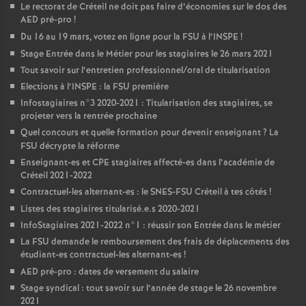
Le rectorat de Créteil ne doit pas faire d’économies sur le dos des
AED
pré-pro
!
Du 16 au 19 mars, votez en ligne pour la
FSU
à l’
INSPE
!
Stage Entrée dans le Métier pour les stagiaires le 26 mars 2021
Tout savoir sur l’entretien professionnel/oral de titularisation
Elections à l’
INSPE
: la
FSU
première
Infostagiaires n°3 2020-2021 : Titularisation des stagiaires, se
projeter vers la rentrée prochaine
Quel concours et quelle formation pour devenir enseignant
? La
FSU
décrypte la réforme
Enseignant-es et
CPE
stagiaires affecté-es dans l’académie de
Créteil 2021-2022
Contractuel-les alternant-es : le
SNES
-
FSU
Créteil à tes côtés
!
Listes des stagiaires titularisé.e.s 2020-2021
InfoStagiaires 2021-2022 n°1 : réussir son Entrée dans le métier
La
FSU
demande le remboursement des frais de déplacements des
étudiant-es contractuel-les alternant-es
!
AED
pré-pro : dates de versement du salaire
Stage syndical : tout savoir sur l’année de stage le 26 novembre
2021