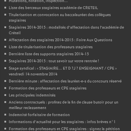
Mutations, notation, inspection...
Liste des berceaux stagiaires académie de
CRETEIL
Titularisation et convocation au baccalauréat des collègues
stagiaires
Stagiaires 2014-2015 : modalités d’affectation dans l’académie de
Créteil
Affectation des stagiaires 2014-2015 : Foire Aux Questions
Liste de titularisation des professeurs stagiaires
Dernière liste des supports stagiaires 2014-15
Stagiaires 2014-2015 : tout savoir sur votre rentrée
!
Stage syndical : «
STAGIAIRE
...
ET
D
?J
?
ENSEIGNANT
/
CPE
»
vendredi 14 novembre 2014
Dernière minute : affectation des lauréat-e-s du concours réservé
Formation des professeurs et
CPE
stagiaires
Les principales indemnités
Anciens contractuels : profitez de la fin de clause butoir pour un
meilleur reclassement
Indemnité forfaitaire de formation
Informations d’actualité pour les stagiaires : infos brèves n°1
Formation des professeurs et
CPE
stagiaires : signez la pétition