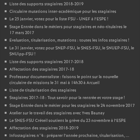
Liste des supports stagiaires 2018-2019
Circulaire mutations inter-académique pour les stagiaires
Le 25 janvier, votez pour la liste
FSU
-
UNEF
à l’
ESPE
!
Stage Entrée dans le métiers pour stagiaires et néo-titulaires le
17 mars 2017
Evaluation, titularisation, mutations : toutes les infos stagiaires
!
Le 31 janvier, votez pour
SNEP
-
FSU
, le
SNES
-
FSU
, le
SNUEP
-
FSU
, le
SNUipp-
FSU
!
Liste des supports stagiaires 2017-2018
Affectation des stagiaires 2017-18
Professeur documentaliste : faisons le point sur la nouvelle
circulaire de missions le 31 mai à 14h30 à Arcueil
Liste de titularisation des stagiaires
Stagiaires 2017-18 : Tout savoir pour la rentrée et votre stage
!
Stage Entrée dans le métier pour les stagiaires le 24 novembre 2017
Atelier sur le travail des stagiaires avec Yves Baunay
Le
SNES
-
FSU
Créteil soutient la grève du 23 novembre à l’
ESPE
Affectation des stagiaires 2018-2019
Infostagiaires n°4 : préparer l’année prochaine, titularisation, ...