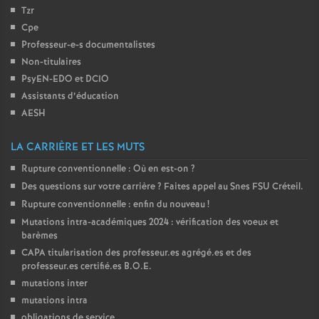
Tzr
o
Cpe
Professeur-e-s documentalistes
u
Non-titulaires
PsyEN-
EDO
et
DCIO
r
Assistants d’éducation
AESH
s
LA CARRIÈRE ET LES MUTS
Rupture conventionnelle : Où en est-on
?
Des questions sur votre carrière
? Faites appel au Snes
FSU
Créteil.
Rupture conventionnelle : enfin du nouveau
!
Mutations intra-académiques 2024 : vérification des voeux et
barèmes
CAPA
titularisation des professeur.es agrégé.es et des
professeur.es certifié.es
B.O.E.
mutations inter
mutations intra
obligations de service