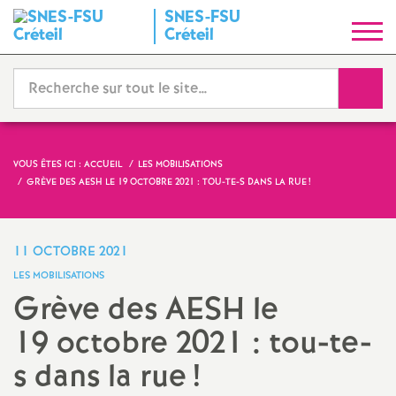
SNES
-
FSU
S
Créteil
y
Reche
n
d
VOUS ÊTES ICI :
ACCUEIL
LES MOBILISATIONS
GRÈVE DES
AESH
LE 19 OCTOBRE 2021 : TOU-TE-S DANS LA RUE
!
i
c
11 OCTOBRE 2021
LES MOBILISATIONS
a
Grève des
AESH
le
19 octobre 2021 : tou-te-
t
s dans la rue
!
N