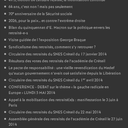
49.3, motion de censure rejetée, la mobilisation continue
64 ans, c’est non
! mais pas seulement
e
70
anniversaire de la Sécurité sociale
2026, pour la paix… et contre l’extrême droite
Bilan du quinquennat d’E. Macron sur la politique envers les
retraité-e-s
Visite guidée de l
?exposition George Braque
Syndicalisme des retraités, comment s’y retrouver
?
Circulaire des retraités du
SNES
Créteil du 17 janvier 2014
Résultats des votes des retraités de l’académie de Créteil
Le pacte de responsabilité : une vieille revendication du Medef
qu’aucun gouvernement n’avait osé satisfaire depuis la Libération
er
Circulaire des retraités du
SNES
Créteil du 1
avril 2014
CONFERENCE
-
DEBAT
sur le thème «
la gauche radicale en
Europe
»
LUNDI
5
MAI
2014
Appel à la mobilisation des retraité(e)s : manifestation le 3 juin à
Paris
Circulaire des retraités du
SNES
Créteil du 22 mai 2014
Assemblée générale des retraités de l’académie de Créteil le 27 juin
2014