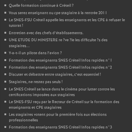
Quelle formation continue à Créteil
?
Vous serez enseignant ou cpe stagiaire à la rentrée 2011
Le
SNES
-
FSU
Créteil appelle les enseignants et les
CPE
à refuser le
tutorat
!
Entretien avec des chefs d’établissements.
UNE
ETUDE
DU
MINISTERE
re
?ve
?le les difficulte
?s des
stagiaires...
Y-a-t-il un pilote dans l’avion
?
Formation des enseignants
SNES
Créteil Infos rapides n°1
Formation des enseignants
SNES
Créteil Infos rapides n°2
Discuter et débattre entre stagiaires, c’est essentiel
!
Stagiaires, ne restez pas seuls
!
Le
SNES
Créteil se lance dans le cinéma pour lutter contre les
certifications imposées aux stagiaires
Le
SNES
-
FSU
reçu par le Recteur de Créteil sur la formation des
enseignants et
CPE
stagiaires
Les stagiaires votent pour la première fois aux élections
professionnelles
Formation des enseignants
SNES
Créteil Infos rapides n°3