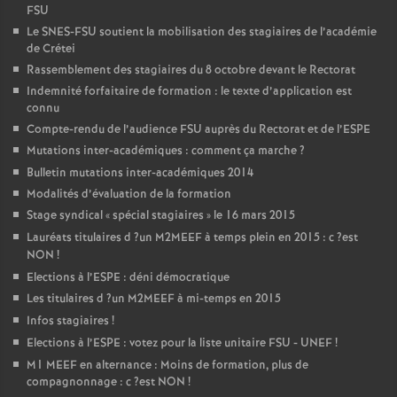
FSU
Le
SNES
-
FSU
soutient la mobilisation des stagiaires de l’académie
de Crétei
Rassemblement des stagiaires du 8 octobre devant le Rectorat
Indemnité forfaitaire de formation : le texte d’application est
connu
Compte-rendu de l’audience
FSU
auprès du Rectorat et de l’
ESPE
Mutations inter-académiques : comment ça marche
?
Bulletin mutations inter-académiques 2014
Modalités d’évaluation de la formation
Stage syndical «
spécial stagiaires
» le 16 mars 2015
Lauréats titulaires d
?un
M2MEEF
à temps plein en 2015 : c
?est
NON
!
Elections à l’
ESPE
: déni démocratique
Les titulaires d
?un
M2MEEF
à mi-temps en 2015
Infos stagiaires
!
Elections à l’
ESPE
: votez pour la liste unitaire
FSU
-
UNEF
!
M1
MEEF
en alternance : Moins de formation, plus de
compagnonnage : c
?est
NON
!