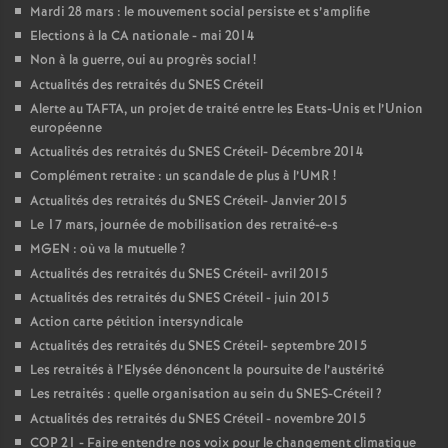
Mardi 28 mars : le mouvement social persiste et s’amplifie
Elections à la
CA
nationale - mai 2014
Non à la guerre, oui au progrès social
!
Actualités des retraités du
SNES
Créteil
Alerte au
TAFTA
, un projet de traité entre les Etats-Unis et l’Union
européenne
Actualités des retraités du
SNES
Créteil- Décembre 2014
Complément retraite : un scandale de plus à l’
UMR
!
Actualités des retraités du
SNES
Créteil- Janvier 2015
Le 17 mars, journée de mobilisation des retraité-e-s
MGEN
: où va la mutuelle
?
Actualités des retraités du
SNES
Créteil- avril 2015
Actualités des retraités du
SNES
Créteil - juin 2015
Action carte pétition intersyndicale
Actualités des retraités du
SNES
Créteil- septembre 2015
Les retraités à l’Elysée dénoncent la poursuite de l’austérité
Les retraités : quelle organisation au sein du
SNES
-Créteil
?
Actualités des retraités du
SNES
Créteil - novembre 2015
COP
21 - Faire entendre nos voix pour le changement climatique