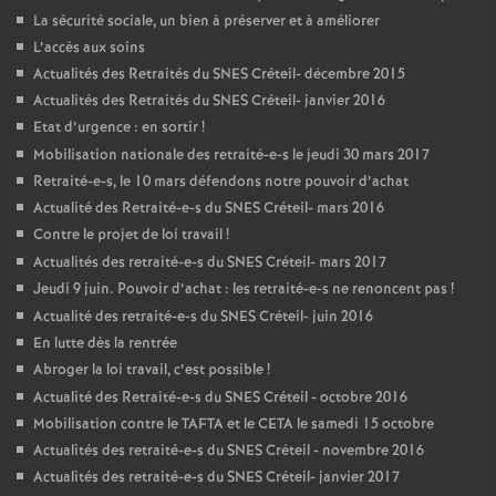
La sécurité sociale, un bien à préserver et à améliorer
L’accès aux soins
Actualités des Retraités du
SNES
Créteil- décembre 2015
Actualités des Retraités du
SNES
Créteil- janvier 2016
Etat d’urgence : en sortir
!
Mobilisation nationale des retraité-e-s le jeudi 30 mars 2017
Retraité-e-s, le 10 mars défendons notre pouvoir d’achat
Actualité des Retraité-e-s du
SNES
Créteil- mars 2016
Contre le projet de loi travail
!
Actualités des retraité-e-s du
SNES
Créteil- mars 2017
Jeudi 9 juin. Pouvoir d’achat : les retraité-e-s ne renoncent pas
!
Actualité des retraité-e-s du
SNES
Créteil- juin 2016
En lutte dès la rentrée
Abroger la loi travail, c’est possible
!
Actualité des Retraité-e-s du
SNES
Créteil - octobre 2016
Mobilisation contre le
TAFTA
et le
CETA
le samedi 15 octobre
Actualités des retraité-e-s du
SNES
Créteil - novembre 2016
Actualités des retraité-e-s du
SNES
Créteil- janvier 2017