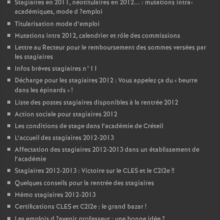
Stagiaires en 2011, néotitulaires en 2012... : mutations intra-
académiques, mode d
?emploi
Titularisation mode d’emploi
Mutations intra 2012, calendrier et rôle des commissions
Lettre au Recteur pour le remboursement des sommes versées par
les stagiaires
Infos brèves stagiaires n°11
Décharge pour les stagiaires 2012 : Vous appelez ça du «
beurre
dans les épinards
»
!
Liste des postes stagiaires disponibles à la rentrée 2012
Action sociale pour stagiaires 2012
Les conditions de stage dans l’académie de Créteil
L’accueil des stagiaires 2012-2013
Affectation des stagiaires 2012-2013 dans un établissement de
l’académie
Stagiaires 2012-2013 : Victoire sur le
CLES
et le C2I2e
!!
Quelques conseils pour la rentrée des stagiaires
Mémo stagiaires 2012-2013
Certifications
CLES
et C2I2e : le grand bazar
!
Les emplois d
?avenir professeur : une bonne idée
?