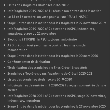
Listes des stagiaires titularisés 2018-2019
InfoStagiaires 2019-2020 n°1 : réussir son entrée dans le métier
Le 15 et 16 octobre, on vote pour la liste
FSU
à l’
INSPE
!
Stage Entrée dans le métier pour les stagiaires le 22 novembre 2019
InfoStagiaires 2019-2020 n°2 : élections
INSPE
, indemnités,
mutations, stage du 22 novembre
Elections à l’
INSPE
: la
FSU
toujours majoritaire
AED
prépro : tout savoir sur le contrat, les missions, la
rémunération...
Stage Entrée dans le Métier pour les stagiaires le 20 mars 2020
Confinement et titularisation
Titularisation des stagiaires : le Snes Créteil à tes côtés
Stagiaires affecté-e-s dans l’académie de Créteil 2020-2021
Listes des stagiaires titularisé.e.s 2019-2020
Infostagiaires de rentrée n°1 2020-2021 : réussir son entrée dans le
métier
InfoStagiaires 2020-2021 n°2 : élections
INSPE
, stage 27 novembre,
indemnités, mutations
Stage Entrée dans le métier pour les stagiaires le 27 novembre 2020