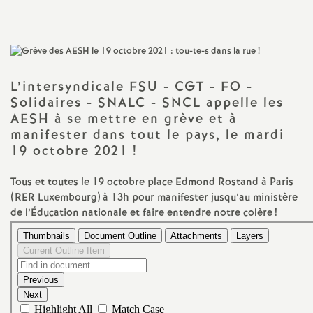
a
t
L’intersyndicale
FSU
-
CGT
-
FO
-
i
Solidaires -
SNALC
-
SNCL
appelle les
AESH
à se mettre en grève et à
o
manifester dans tout le pays, le mardi
19 octobre 2021
!
n
Tous et toutes le 19 octobre place Edmond Rostand à Paris
(
RER
Luxembourg) à 13h pour manifester jusqu’au ministère
a
de l’Éducation nationale et faire entendre notre colère
!
l
d