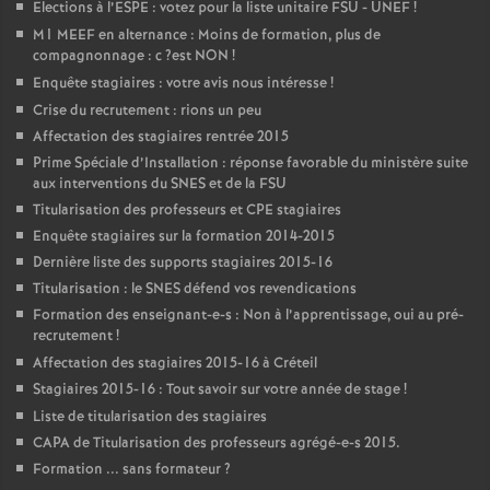
Elections à l’
ESPE
: votez pour la liste unitaire
FSU
-
UNEF
!
M1
MEEF
en alternance : Moins de formation, plus de
compagnonnage : c
?est
NON
!
Enquête stagiaires : votre avis nous intéresse
!
Crise du recrutement : rions un peu
Affectation des stagiaires rentrée 2015
Prime Spéciale d’Installation : réponse favorable du ministère suite
aux interventions du
SNES
et de la
FSU
Titularisation des professeurs et
CPE
stagiaires
Enquête stagiaires sur la formation 2014-2015
Dernière liste des supports stagiaires 2015-16
Titularisation : le
SNES
défend vos revendications
Formation des enseignant-e-s : Non à l’apprentissage, oui au pré-
recrutement
!
Affectation des stagiaires 2015-16 à Créteil
Stagiaires 2015-16 : Tout savoir sur votre année de stage
!
Liste de titularisation des stagiaires
CAPA
de Titularisation des professeurs agrégé-e-s 2015.
Formation ... sans formateur
?