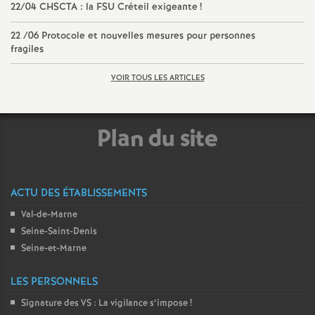
22/04
CHSCTA
: la
FSU
Créteil exigeante
!
e
22 /06 Protocole et nouvelles mesures pour personnes
c
fragiles
o
VOIR TOUS LES ARTICLES
n
Plan du site
d
d
ACTU DES ÉTABLISSEMENTS
Val-de-Marne
e
Seine-Saint-Denis
Seine-et-Marne
g
LES PERSONNELS
r
Signature des
VS
: La vigilance s’impose
!