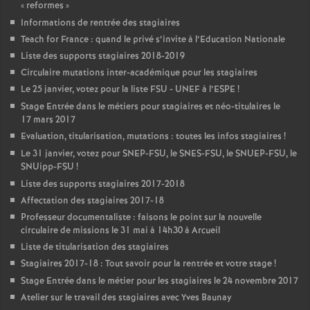
«
reformes
»
Informations de rentrée des stagiaires
Teach for France : quand le privé s’invite à l’Education Nationale
Liste des supports stagiaires 2018-2019
Circulaire mutations inter-académique pour les stagiaires
Le 25 janvier, votez pour la liste
FSU
-
UNEF
à l’
ESPE
!
Stage Entrée dans le métiers pour stagiaires et néo-titulaires le
17 mars 2017
Evaluation, titularisation, mutations : toutes les infos stagiaires
!
Le 31 janvier, votez pour
SNEP
-
FSU
, le
SNES
-
FSU
, le
SNUEP
-
FSU
, le
SNUipp-
FSU
!
Liste des supports stagiaires 2017-2018
Affectation des stagiaires 2017-18
Professeur documentaliste : faisons le point sur la nouvelle
circulaire de missions le 31 mai à 14h30 à Arcueil
Liste de titularisation des stagiaires
Stagiaires 2017-18 : Tout savoir pour la rentrée et votre stage
!
Stage Entrée dans le métier pour les stagiaires le 24 novembre 2017
Atelier sur le travail des stagiaires avec Yves Baunay