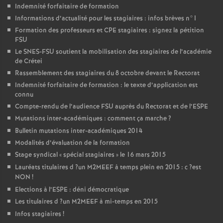
Indemnité forfaitaire de formation
Informations d’actualité pour les stagiaires : infos brèves n°1
Formation des professeurs et
CPE
stagiaires : signez la pétition
FSU
Le
SNES
-
FSU
soutient la mobilisation des stagiaires de l’académie
de Crétei
Rassemblement des stagiaires du 8 octobre devant le Rectorat
Indemnité forfaitaire de formation : le texte d’application est
connu
Compte-rendu de l’audience
FSU
auprès du Rectorat et de l’
ESPE
Mutations inter-académiques : comment ça marche
?
Bulletin mutations inter-académiques 2014
Modalités d’évaluation de la formation
Stage syndical «
spécial stagiaires
» le 16 mars 2015
Lauréats titulaires d
?un
M2MEEF
à temps plein en 2015 : c
?est
NON
!
Elections à l’
ESPE
: déni démocratique
Les titulaires d
?un
M2MEEF
à mi-temps en 2015
Infos stagiaires
!