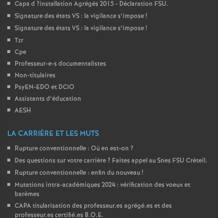
Capa d
?installation Agrégés 2015 - Déclaration
FSU
.
é
Signature des états
VS
: la vigilance s’impose
!
Signature des états
VS
: la vigilance s’impose
!
O
Tzr
Cpe
r
Professeur-e-s documentalistes
Non-titulaires
l
PsyEN-
EDO
et
DCIO
Assistants d’éducation
é
AESH
LA CARRIÈRE ET LES MUTS
a
Rupture conventionnelle : Où en est-on
?
n
Des questions sur votre carrière
? Faites appel au Snes
FSU
Créteil.
Rupture conventionnelle : enfin du nouveau
!
s
Mutations intra-académiques 2024 : vérification des voeux et
barèmes
CAPA
titularisation des professeur.es agrégé.es et des
T
professeur.es certifié.es
B.O.E.