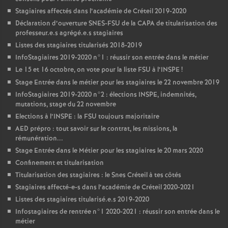
Stagiaires affectés dans l’académie de Créteil 2019-2020
Déclaration d’ouverture
SNES
-
FSU
de la
CAPA
de titularisation des
professeur.e.s agrégé.e.s stagiaires
Listes des stagiaires titularisés 2018-2019
InfoStagiaires 2019-2020 n°1 : réussir son entrée dans le métier
Le 15 et 16 octobre, on vote pour la liste
FSU
à l’
INSPE
!
Stage Entrée dans le métier pour les stagiaires le 22 novembre 2019
InfoStagiaires 2019-2020 n°2 : élections
INSPE
, indemnités,
mutations, stage du 22 novembre
Elections à l’
INSPE
: la
FSU
toujours majoritaire
AED
prépro : tout savoir sur le contrat, les missions, la
rémunération...
Stage Entrée dans le Métier pour les stagiaires le 20 mars 2020
Confinement et titularisation
Titularisation des stagiaires : le Snes Créteil à tes côtés
Stagiaires affecté-e-s dans l’académie de Créteil 2020-2021
Listes des stagiaires titularisé.e.s 2019-2020
Infostagiaires de rentrée n°1 2020-2021 : réussir son entrée dans le
métier