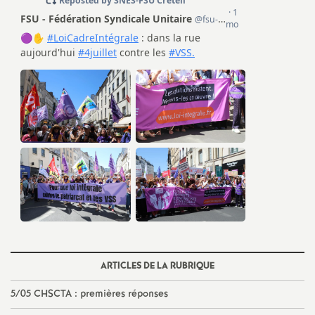
e
m
e
n
t
s
d
e
ARTICLES DE LA RUBRIQUE
S
5/05
CHSCTA
: premières réponses