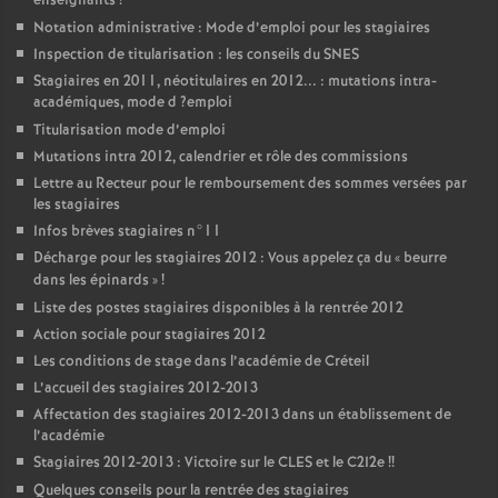
enseignants
!
Notation administrative : Mode d’emploi pour les stagiaires
Inspection de titularisation : les conseils du
SNES
Stagiaires en 2011, néotitulaires en 2012... : mutations intra-
académiques, mode d
?emploi
Titularisation mode d’emploi
Mutations intra 2012, calendrier et rôle des commissions
Lettre au Recteur pour le remboursement des sommes versées par
les stagiaires
Infos brèves stagiaires n°11
Décharge pour les stagiaires 2012 : Vous appelez ça du «
beurre
dans les épinards
»
!
Liste des postes stagiaires disponibles à la rentrée 2012
Action sociale pour stagiaires 2012
Les conditions de stage dans l’académie de Créteil
L’accueil des stagiaires 2012-2013
Affectation des stagiaires 2012-2013 dans un établissement de
l’académie
Stagiaires 2012-2013 : Victoire sur le
CLES
et le C2I2e
!!
Quelques conseils pour la rentrée des stagiaires