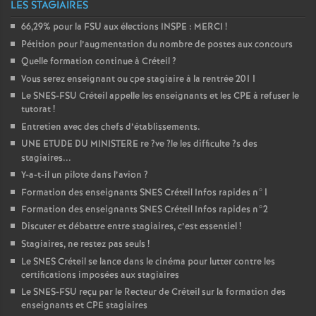
LES STAGIAIRES
66,29% pour la
FSU
aux élections
INSPE
:
MERCI
!
Pétition pour l’augmentation du nombre de postes aux concours
Quelle formation continue à Créteil
?
Vous serez enseignant ou cpe stagiaire à la rentrée 2011
Le
SNES
-
FSU
Créteil appelle les enseignants et les
CPE
à refuser le
tutorat
!
Entretien avec des chefs d’établissements.
UNE
ETUDE
DU
MINISTERE
re
?ve
?le les difficulte
?s des
stagiaires...
Y-a-t-il un pilote dans l’avion
?
Formation des enseignants
SNES
Créteil Infos rapides n°1
Formation des enseignants
SNES
Créteil Infos rapides n°2
Discuter et débattre entre stagiaires, c’est essentiel
!
Stagiaires, ne restez pas seuls
!
Le
SNES
Créteil se lance dans le cinéma pour lutter contre les
certifications imposées aux stagiaires
Le
SNES
-
FSU
reçu par le Recteur de Créteil sur la formation des
enseignants et
CPE
stagiaires