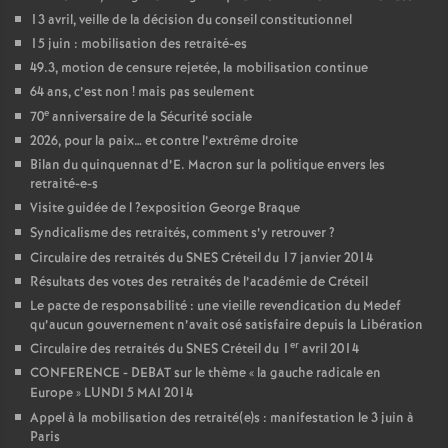
13 avril, veille de la décision du conseil constitutionnel
15 juin : mobilisation des retraité-es
49.3, motion de censure rejetée, la mobilisation continue
64 ans, c’est non
! mais pas seulement
e
70
anniversaire de la Sécurité sociale
2026, pour la paix… et contre l’extrême droite
Bilan du quinquennat d’E. Macron sur la politique envers les
retraité-e-s
Visite guidée de l
?exposition George Braque
Syndicalisme des retraités, comment s’y retrouver
?
Circulaire des retraités du
SNES
Créteil du 17 janvier 2014
Résultats des votes des retraités de l’académie de Créteil
Le pacte de responsabilité : une vieille revendication du Medef
qu’aucun gouvernement n’avait osé satisfaire depuis la Libération
er
Circulaire des retraités du
SNES
Créteil du 1
avril 2014
CONFERENCE
-
DEBAT
sur le thème «
la gauche radicale en
Europe
»
LUNDI
5
MAI
2014
Appel à la mobilisation des retraité(e)s : manifestation le 3 juin à
Paris