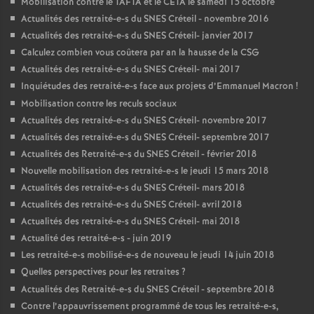
Mobilisation contre le
TAFTA
et le
CETA
le samedi 15 octobre
Actualités des retraité-e-s du
SNES
Créteil - novembre 2016
Actualités des retraité-e-s du
SNES
Créteil- janvier 2017
Calculez combien vous coûtera par an la hausse de la
CSG
Actualités des retraité-e-s du
SNES
Créteil- mai 2017
Inquiétudes des retraité-e-s face aux projets d’Emmanuel Macron
!
Mobilisation contre les reculs sociaux
Actualités des retraité-e-s du
SNES
Créteil- novembre 2017
Actualités des retraité-e-s du
SNES
Créteil- septembre 2017
Actualités des Retraité-e-s du
SNES
Créteil - février 2018
Nouvelle mobilisation des retraité-e-s le jeudi 15 mars 2018
Actualités des retraité-e-s du
SNES
Créteil- mars 2018
Actualités des retraité-e-s du
SNES
Créteil- avril 2018
Actualités des retraité-e-s du
SNES
Créteil- mai 2018
Actualité des retraité-e-s - juin 2019
Les retraité-e-s mobilisé-e-s de nouveau le jeudi 14 juin 2018
Quelles perspectives pour les retraites
?
Actualités des Retraité-e-s du
SNES
Créteil - septembre 2018
Contre l’appauvrissement programmé de tous les retraité-e-s,