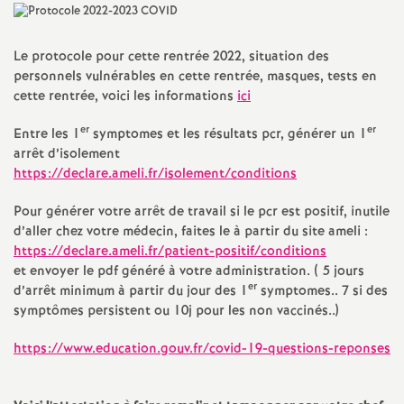
a
Le protocole pour cette rentrée 2022, situation des
t
personnels vulnérables en cette rentrée, masques, tests en
cette rentrée, voici les informations
ici
i
er
er
Entre les 1
symptomes et les résultats pcr, générer un 1
arrêt d’isolement
o
https://declare.ameli.fr/isolement/conditions
n
Pour générer votre arrêt de travail si le pcr est positif, inutile
d’aller chez votre médecin, faites le à partir du site ameli :
https://declare.ameli.fr/patient-positif/conditions
a
et envoyer le pdf généré à votre administration. ( 5 jours
er
d’arrêt minimum à partir du jour des 1
symptomes.. 7 si des
l
symptômes persistent ou 10j pour les non vaccinés..)
d
https://www.education.gouv.fr/covid-19-questions-reponses