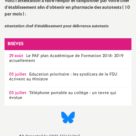
e
Voici l’attestation à faire remplir et tamponner par votre chef
d’établissement afin d’obtenir en pharmacie des autotests ( 10
s
par mois ) :
attestation chef d’établissement pour délivrance autotests
E
n
BRÈVES
29 août
Le
PAF
plan Académique de Formation 2018- 2019
s
actuellement
e
05 juillet
Education prioritaire : les syndicats de la
FSU
écrivent au Ministre
i
05 juillet
Téléphone portable au collège : un texte qui
évolue
g
n