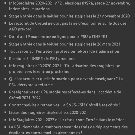
InfoStagiaires 2020-2021 n°2 : élections
INSPE
, stage 27 novembre,
indemnités, mutations
Stage Entrée dans le métier pour les stagiaires le 27 novembre 2020
Le rectorat de Créteil ne doit pas faire d’économies sur le dos des
AED
pré-pro
!
Du 16 au 19 mars, votez en ligne pour la
FSU
à l’
INSPE
!
Stage Entrée dans le Métier pour les stagiaires le 26 mars 2021
Tout savoir sur l’entretien professionnel/oral de titularisation
Elections à l’
INSPE
: la
FSU
première
Infostagiaires n°3 2020-2021 : Titularisation des stagiaires, se
projeter vers la rentrée prochaine
Quel concours et quelle formation pour devenir enseignant
? La
FSU
décrypte la réforme
Enseignant-es et
CPE
stagiaires affecté-es dans l’académie de
Créteil 2021-2022
Contractuel-les alternant-es : le
SNES
-
FSU
Créteil à tes côtés
!
Listes des stagiaires titularisé.e.s 2020-2021
InfoStagiaires 2021-2022 n°1 : réussir son Entrée dans le métier
La
FSU
demande le remboursement des frais de déplacements des
étudiant-es contractuel-les alternant-es
!