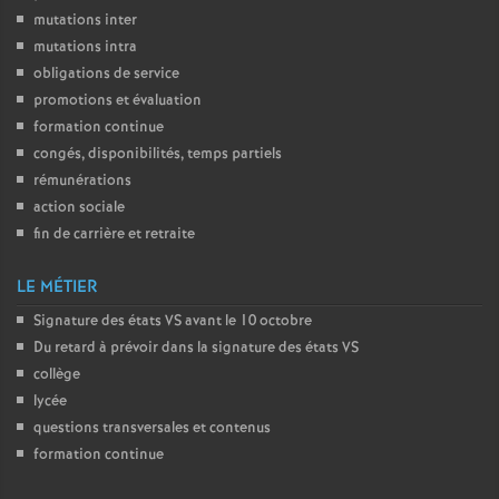
mutations inter
o
mutations intra
obligations de service
u
promotions et évaluation
formation continue
r
congés, disponibilités, temps partiels
rémunérations
s
action sociale
fin de carrière et retraite
LE MÉTIER
Signature des états
VS
avant le 10 octobre
Du retard à prévoir dans la signature des états
VS
collège
lycée
questions transversales et contenus
formation continue