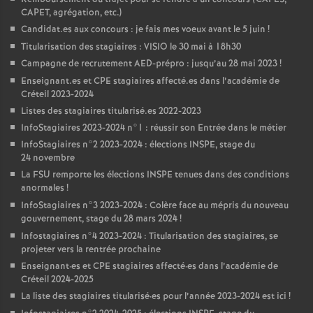
CAPET
, agrégation, etc.)
Candidat.es aux concours : je fais mes voeux avant le 5 juin
!
Titularisation des stagiaires :
VISIO
le 30 mai à 18h30
Campagne de recrutement
AED
-prépro : jusqu’au 28 mai 2023
!
Enseignant.es et
CPE
stagiaires affecté.es dans l’académie de
Créteil 2023-2024
Listes des stagiaires titularisé.es 2022-2023
InfoStagiaires 2023-2024 n°1 : réussir son Entrée dans le métier
InfoStagiaires n°2 2023-2024 : élections
INSPE
, stage du
24 novembre
La
FSU
remporte les élections
INSPE
tenues dans des conditions
anormales
!
InfoStagiaires n°3 2023-2024 : Colère face au mépris du nouveau
gouvernement, stage du 28 mars 2024
!
Infostagiaires n°4 2023-2024 : Titularisation des stagiaires, se
projeter vers la rentrée prochaine
Enseignant
·
es et
CPE
stagiaires affecté
·
es dans l’académie de
Créteil 2024-2025
La liste des stagiaires titularisé
·
es pour l’année 2023-2024 est ici
!