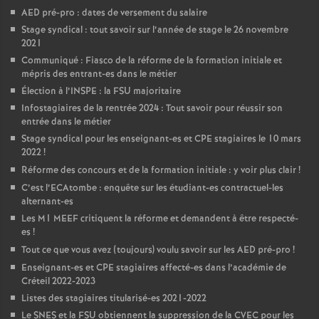
AED
pré-pro : dates de versement du salaire
Stage syndical : tout savoir sur l’année de stage le 26 novembre
2021
Communiqué : Fiasco de la réforme de la formation initiale et
mépris des entrant-es dans le métier
Élection à l’
INSPE
: la
FSU
majoritaire
Infostagiaires de la rentrée 2024 : Tout savoir pour réussir son
entrée dans le métier
Stage syndical pour les enseignant-es et
CPE
stagiaires le 10 mars
2022
!
Réforme des concours et de la formation initiale : y voir plus clair
!
C’est l’ECAtombe : enquête sur les étudiant-es contractuel-les
alternant-es
Les M1
MEEF
critiquent la réforme et demandent à être respecté-
es
!
Tout ce que vous avez (toujours) voulu savoir sur les
AED
pré-pro
!
Enseignant-es et
CPE
stagiaires affecté-es dans l’académie de
Créteil 2022-2023
Listes des stagiaires titularisé-es 2021-2022
Le
SNES
et la
FSU
obtiennent la suppression de la
CVEC
pour les