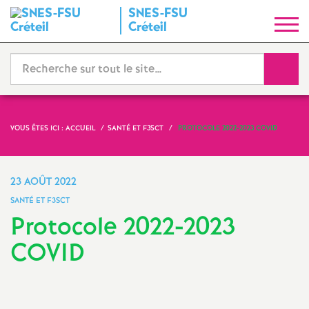
SNES
-
FSU
S
Créteil
y
Reche
n
d
VOUS ÊTES ICI :
ACCUEIL
SANTÉ ET F3SCT
PROTOCOLE 2022-2023
COVID
i
23 AOÛT 2022
c
SANTÉ ET F3SCT
Protocole 2022-2023
a
COVID
t
N