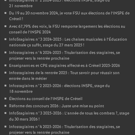
Infostagiaires n°2 2024-2025 : élections
INSPE
, stage du
21 novembre
Du 19 au 20 novembre 2024, je vote
FSU
aux élections de l’
INSPE
de
Créteil
!
Avec 67,79% des voix, la
FSU
remporte largement les élections au
conseil de l’
INSPE
2024
InfoStagiaires n°3 2024-2025 : Les chaises musicales à l’Éducation
nationale ça suffit, stage du 27 mars 2025
!
Infostagiaires n°4 2024-2025 : Titularisation des stagiaires, se
projeter vers la rentrée prochaine
Enseignant
·
es et
CPE
stagiaires affecté
·
es à Créteil 2025-2026
Infostagiaires de la rentrée 2025 : Tout savoir pour réussir son
entrée dans le métier
Infostagiaires n°2 2025-2026 : élections
INSPE
, stage du
18 novembre
Élections au conseil de l’
INSPE
de Créteil
Réforme des concours 2026 : Juste une mise au point
InfoStagiaires n°3 2025-2026 : L’année de tous les combats
?, stage
du 30 mars 2026
!
Infostagiaires n°4 2025-2026 : Titularisation des stagiaires, se
projeter vers la rentrée prochaine