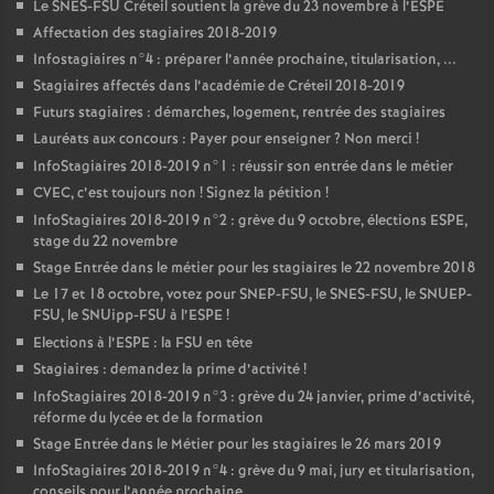
Le
SNES
-
FSU
Créteil soutient la grève du 23 novembre à l’
ESPE
Affectation des stagiaires 2018-2019
Infostagiaires n°4 : préparer l’année prochaine, titularisation, ...
Stagiaires affectés dans l’académie de Créteil 2018-2019
Futurs stagiaires : démarches, logement, rentrée des stagiaires
Lauréats aux concours : Payer pour enseigner
? Non merci
!
InfoStagiaires 2018-2019 n°1 : réussir son entrée dans le métier
CVEC
, c’est toujours non
! Signez la pétition
!
InfoStagiaires 2018-2019 n°2 : grève du 9 octobre, élections
ESPE
,
stage du 22 novembre
Stage Entrée dans le métier pour les stagiaires le 22 novembre 2018
Le 17 et 18 octobre, votez pour
SNEP
-
FSU
, le
SNES
-
FSU
, le
SNUEP
-
FSU
, le SNUipp-
FSU
à l’
ESPE
!
Elections à l’
ESPE
: la
FSU
en tête
Stagiaires : demandez la prime d’activité
!
InfoStagiaires 2018-2019 n°3 : grève du 24 janvier, prime d’activité,
réforme du lycée et de la formation
Stage Entrée dans le Métier pour les stagiaires le 26 mars 2019
InfoStagiaires 2018-2019 n°4 : grève du 9 mai, jury et titularisation,
conseils pour l’année prochaine