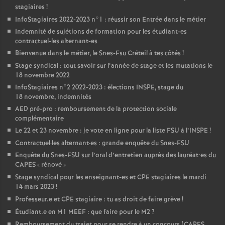
stagiaires
!
InfoStagiaires 2022-2023 n°1 : réussir son Entrée dans le métier
Indemnité de sujétions de formation pour les étudiant-es
contractuel-les alternant-es
Bienvenue dans le métier, le Snes-Fsu Créteil à tes côtés
!
Stage syndical : tout savoir sur l’année de stage et les mutations le
18 novembre 2022
InfoStagiaires n°2 2022-2023 : élections
INSPE
, stage du
18 novembre, indemnités
AED
pré-pro : remboursement de la protection sociale
complémentaire
Le 22 et 23 novembre : je vote en ligne pour la liste
FSU
à l’
INSPE
!
Contractuel
·
les alternant
·
es : grande enquête du Snes-
FSU
Enquête du Snes-
FSU
sur l’oral d’entretien auprès des lauréat•es du
CAPES
«
rénové
»
Stage syndical pour les enseignant-es et
CPE
stagiaires le mardi
14 mars 2023
!
Professeur.e et
CPE
stagiaire : tu as droit de faire grève
!
Étudiant.e en M1
MEEF
: que faire pour le M2
?
Remboursement du trajet pour se rendre à un concours (
CAPES
,