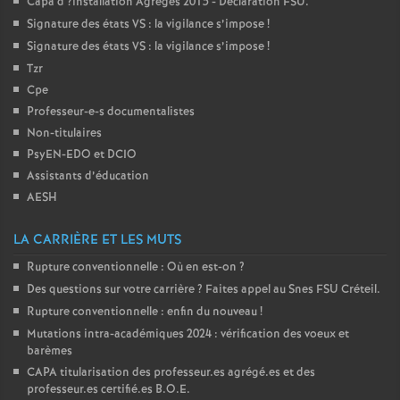
Capa d
?installation Agrégés 2015 - Déclaration
FSU
.
Signature des états
VS
: la vigilance s’impose
!
Signature des états
VS
: la vigilance s’impose
!
Tzr
Cpe
Professeur-e-s documentalistes
Non-titulaires
PsyEN-
EDO
et
DCIO
Assistants d’éducation
AESH
LA CARRIÈRE ET LES MUTS
Rupture conventionnelle : Où en est-on
?
Des questions sur votre carrière
? Faites appel au Snes
FSU
Créteil.
Rupture conventionnelle : enfin du nouveau
!
Mutations intra-académiques 2024 : vérification des voeux et
barèmes
CAPA
titularisation des professeur.es agrégé.es et des
professeur.es certifié.es
B.O.E.