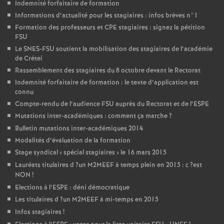
Indemnité forfaitaire de formation
Informations d’actualité pour les stagiaires : infos brèves n°1
Formation des professeurs et
CPE
stagiaires : signez la pétition
FSU
Le
SNES
-
FSU
soutient la mobilisation des stagiaires de l’académie
de Crétei
Rassemblement des stagiaires du 8 octobre devant le Rectorat
Indemnité forfaitaire de formation : le texte d’application est
connu
Compte-rendu de l’audience
FSU
auprès du Rectorat et de l’
ESPE
Mutations inter-académiques : comment ça marche
?
Bulletin mutations inter-académiques 2014
Modalités d’évaluation de la formation
Stage syndical «
spécial stagiaires
» le 16 mars 2015
Lauréats titulaires d
?un
M2MEEF
à temps plein en 2015 : c
?est
NON
!
Elections à l’
ESPE
: déni démocratique
Les titulaires d
?un
M2MEEF
à mi-temps en 2015
Infos stagiaires
!