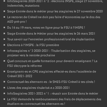
InfoStagiaires 2020-2021 n°2 : élections
INSPE
, stage 27 novembre,
indemnités, mutations
Stage Entrée dans le métier pour les stagiaires le 27 novembre 2020
Le rectorat de Créteil ne doit pas faire d’économies sur le dos des
AED
pré-pro
!
Du 16 au 19 mars, votez en ligne pour la
FSU
à l’
INSPE
!
Stage Entrée dans le Métier pour les stagiaires le 26 mars 2021
Tout savoir sur l’entretien professionnel/oral de titularisation
Elections à l’
INSPE
: la
FSU
première
Infostagiaires n°3 2020-2021 : Titularisation des stagiaires, se
projeter vers la rentrée prochaine
Quel concours et quelle formation pour devenir enseignant
? La
FSU
décrypte la réforme
Enseignant-es et
CPE
stagiaires affecté-es dans l’académie de
Créteil 2021-2022
Contractuel-les alternant-es : le
SNES
-
FSU
Créteil à tes côtés
!
Listes des stagiaires titularisé.e.s 2020-2021
InfoStagiaires 2021-2022 n°1 : réussir son Entrée dans le métier
La
FSU
demande le remboursement des frais de déplacements des
étudiant-es contractuel-les alternant-es
!