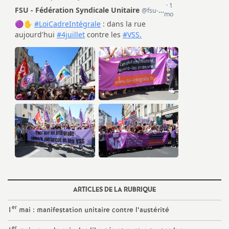
é
O
r
l
é
a
n
ARTICLES DE LA RUBRIQUE
s
er
1
mai : manifestation unitaire contre l’austérité
T
er