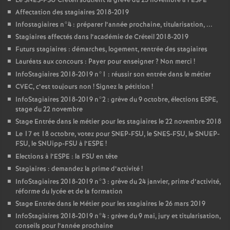
Le
SNES
-
FSU
Créteil soutient la grève du 23 novembre à l’
ESPE
Affectation des stagiaires 2018-2019
Infostagiaires n°4 : préparer l’année prochaine, titularisation, ...
Stagiaires affectés dans l’académie de Créteil 2018-2019
Futurs stagiaires : démarches, logement, rentrée des stagiaires
Lauréats aux concours : Payer pour enseigner
? Non merci
!
InfoStagiaires 2018-2019 n°1 : réussir son entrée dans le métier
CVEC
, c’est toujours non
! Signez la pétition
!
InfoStagiaires 2018-2019 n°2 : grève du 9 octobre, élections
ESPE
,
stage du 22 novembre
Stage Entrée dans le métier pour les stagiaires le 22 novembre 2018
Le 17 et 18 octobre, votez pour
SNEP
-
FSU
, le
SNES
-
FSU
, le
SNUEP
-
FSU
, le SNUipp-
FSU
à l’
ESPE
!
Elections à l’
ESPE
: la
FSU
en tête
Stagiaires : demandez la prime d’activité
!
InfoStagiaires 2018-2019 n°3 : grève du 24 janvier, prime d’activité,
réforme du lycée et de la formation
Stage Entrée dans le Métier pour les stagiaires le 26 mars 2019
InfoStagiaires 2018-2019 n°4 : grève du 9 mai, jury et titularisation,
conseils pour l’année prochaine