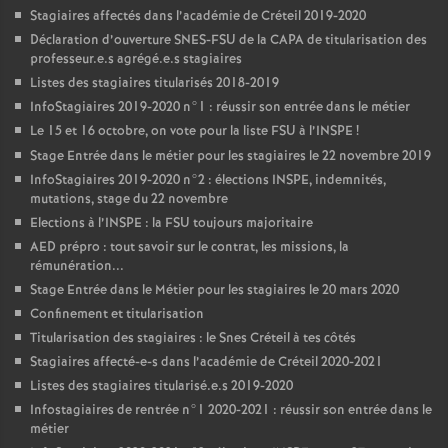
Stagiaires affectés dans l’académie de Créteil 2019-2020
Déclaration d’ouverture
SNES
-
FSU
de la
CAPA
de titularisation des
professeur.e.s agrégé.e.s stagiaires
Listes des stagiaires titularisés 2018-2019
InfoStagiaires 2019-2020 n°1 : réussir son entrée dans le métier
Le 15 et 16 octobre, on vote pour la liste
FSU
à l’
INSPE
!
Stage Entrée dans le métier pour les stagiaires le 22 novembre 2019
InfoStagiaires 2019-2020 n°2 : élections
INSPE
, indemnités,
mutations, stage du 22 novembre
Elections à l’
INSPE
: la
FSU
toujours majoritaire
AED
prépro : tout savoir sur le contrat, les missions, la
rémunération...
Stage Entrée dans le Métier pour les stagiaires le 20 mars 2020
Confinement et titularisation
Titularisation des stagiaires : le Snes Créteil à tes côtés
Stagiaires affecté-e-s dans l’académie de Créteil 2020-2021
Listes des stagiaires titularisé.e.s 2019-2020
Infostagiaires de rentrée n°1 2020-2021 : réussir son entrée dans le
métier