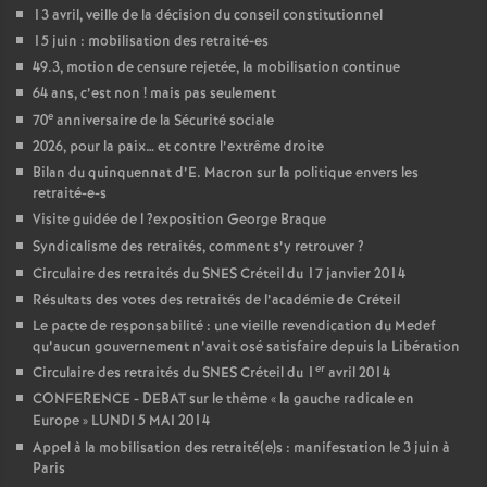
13 avril, veille de la décision du conseil constitutionnel
15 juin : mobilisation des retraité-es
49.3, motion de censure rejetée, la mobilisation continue
64 ans, c’est non
! mais pas seulement
e
70
anniversaire de la Sécurité sociale
2026, pour la paix… et contre l’extrême droite
Bilan du quinquennat d’E. Macron sur la politique envers les
retraité-e-s
Visite guidée de l
?exposition George Braque
Syndicalisme des retraités, comment s’y retrouver
?
Circulaire des retraités du
SNES
Créteil du 17 janvier 2014
Résultats des votes des retraités de l’académie de Créteil
Le pacte de responsabilité : une vieille revendication du Medef
qu’aucun gouvernement n’avait osé satisfaire depuis la Libération
er
Circulaire des retraités du
SNES
Créteil du 1
avril 2014
CONFERENCE
-
DEBAT
sur le thème «
la gauche radicale en
Europe
»
LUNDI
5
MAI
2014
Appel à la mobilisation des retraité(e)s : manifestation le 3 juin à
Paris