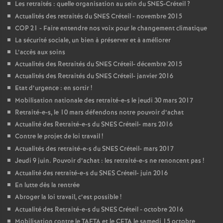
Les retraités : quelle organisation au sein du
SNES
-Créteil
?
Actualités des retraités du
SNES
Créteil - novembre 2015
COP
21 - Faire entendre nos voix pour le changement climatique
La sécurité sociale, un bien à préserver et à améliorer
L’accès aux soins
Actualités des Retraités du
SNES
Créteil- décembre 2015
Actualités des Retraités du
SNES
Créteil- janvier 2016
Etat d’urgence : en sortir
!
Mobilisation nationale des retraité-e-s le jeudi 30 mars 2017
Retraité-e-s, le 10 mars défendons notre pouvoir d’achat
Actualité des Retraité-e-s du
SNES
Créteil- mars 2016
Contre le projet de loi travail
!
Actualités des retraité-e-s du
SNES
Créteil- mars 2017
Jeudi 9 juin. Pouvoir d’achat : les retraité-e-s ne renoncent pas
!
Actualité des retraité-e-s du
SNES
Créteil- juin 2016
En lutte dès la rentrée
Abroger la loi travail, c’est possible
!
Actualité des Retraité-e-s du
SNES
Créteil - octobre 2016
Mobilisation contre le
TAFTA
et le
CETA
le samedi 15 octobre