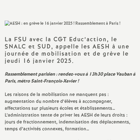
a
t
La
FSU
avec la
CGT
Educ’action, le
i
SNALC
et
SUD
, appelle les
AESH
à une
journée de mobilisation et de grève le
o
jeudi 16 janvier 2025.
n
Rassemblement parisien : rendez-vous à 13h30 place Vauban à
Paris, métro Saint-François-Xavier
!
a
Les raisons de la mobilisation ne manquent pas :
augmentation du nombre d’élèves à accompagner,
l
affectations sur plusieurs écoles et établissements…
L’administration tente de priver les
AESH
de leurs droits :
d
jours de fractionnement, indemnisation des déplacements,
temps d’activités connexes, formation…