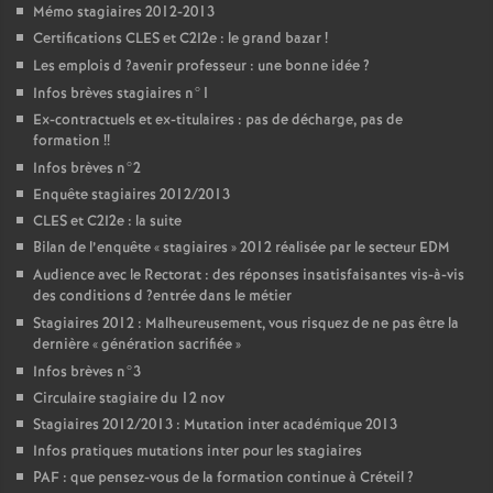
Mémo stagiaires 2012-2013
Certifications
CLES
et C2I2e : le grand bazar
!
Les emplois d
?avenir professeur : une bonne idée
?
Infos brèves stagiaires n°1
Ex-contractuels et ex-titulaires : pas de décharge, pas de
formation
!!
Infos brèves n°2
Enquête stagiaires 2012/2013
CLES
et C2I2e : la suite
Bilan de l’enquête «
stagiaires
» 2012 réalisée par le secteur
EDM
Audience avec le Rectorat : des réponses insatisfaisantes vis-à-vis
des conditions d
?entrée dans le métier
Stagiaires 2012 : Malheureusement, vous risquez de ne pas être la
dernière «
génération sacrifiée
»
Infos brèves n°3
Circulaire stagiaire du 12 nov
Stagiaires 2012/2013 : Mutation inter académique 2013
Infos pratiques mutations inter pour les stagiaires
PAF
: que pensez-vous de la formation continue à Créteil
?