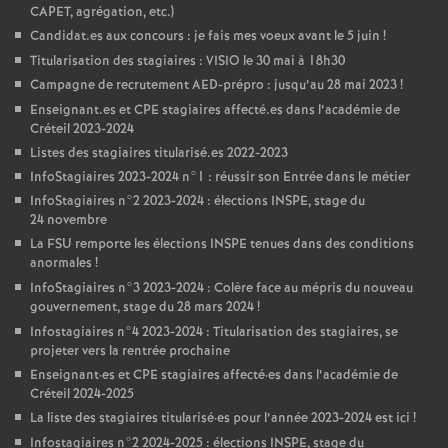
CAPET
, agrégation, etc.)
Candidat.es aux concours : je fais mes voeux avant le 5 juin
!
Titularisation des stagiaires :
VISIO
le 30 mai à 18h30
Campagne de recrutement
AED
-prépro : jusqu’au 28 mai 2023
!
Enseignant.es et
CPE
stagiaires affecté.es dans l’académie de
Créteil 2023-2024
Listes des stagiaires titularisé.es 2022-2023
InfoStagiaires 2023-2024 n°1 : réussir son Entrée dans le métier
InfoStagiaires n°2 2023-2024 : élections
INSPE
, stage du
24 novembre
La
FSU
remporte les élections
INSPE
tenues dans des conditions
anormales
!
InfoStagiaires n°3 2023-2024 : Colère face au mépris du nouveau
gouvernement, stage du 28 mars 2024
!
Infostagiaires n°4 2023-2024 : Titularisation des stagiaires, se
projeter vers la rentrée prochaine
Enseignant
·
es et
CPE
stagiaires affecté
·
es dans l’académie de
Créteil 2024-2025
La liste des stagiaires titularisé
·
es pour l’année 2023-2024 est ici
!
Infostagiaires n°2 2024-2025 : élections
INSPE
, stage du