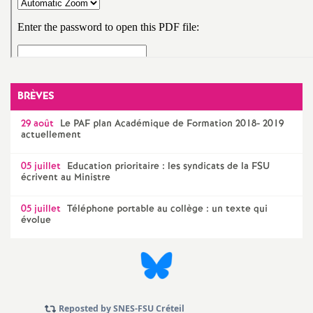
e
c
o
BRÈVES
n
29 août
Le
PAF
plan Académique de Formation 2018- 2019
actuellement
d
05 juillet
Education prioritaire : les syndicats de la
FSU
écrivent au Ministre
d
05 juillet
Téléphone portable au collège : un texte qui
évolue
e
g
r