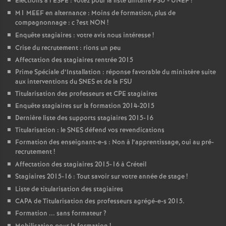
Elections à l’
ESPE
: votez pour la liste unitaire
FSU
-
UNEF
!
M1
MEEF
en alternance : Moins de formation, plus de
compagnonnage : c
?est
NON
!
Enquête stagiaires : votre avis nous intéresse
!
Crise du recrutement : rions un peu
Affectation des stagiaires rentrée 2015
Prime Spéciale d’Installation : réponse favorable du ministère suite
aux interventions du
SNES
et de la
FSU
Titularisation des professeurs et
CPE
stagiaires
Enquête stagiaires sur la formation 2014-2015
Dernière liste des supports stagiaires 2015-16
Titularisation : le
SNES
défend vos revendications
Formation des enseignant-e-s : Non à l’apprentissage, oui au pré-
recrutement
!
Affectation des stagiaires 2015-16 à Créteil
Stagiaires 2015-16 : Tout savoir sur votre année de stage
!
Liste de titularisation des stagiaires
CAPA
de Titularisation des professeurs agrégé-e-s 2015.
Formation ... sans formateur
?