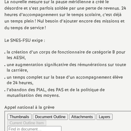
e
La nouvelle mesure sur la pause méridienne a créé le
désordre et s’est parfois soldée par une perte de revenus. 24
s
heures d’accompagnement sur le temps scolaire, c’est déjà
un temps plein
! Nul besoin d’ajouter encore des missions et
E
du temps de service
!
Le
SNES
-
FSU
exige :
n
la création d’un corps de fonctionnaire de catégorie B pour
s
les
AESH
,
une augmentation significative des rémunérations sur toute
la carrière,
e
un temps complet sur la base d’un accompagnement élève
de 24 heures,
i
l’abandon des
PIAL
, des
PAS
et de la politique de
mutualisation des moyens.
g
Appel national à la grève
n