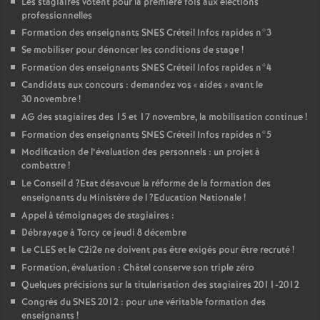
Les stagiaires votent pour la première fois aux élections
professionnelles
Formation des enseignants
SNES
Créteil Infos rapides n°3
Se mobiliser pour dénoncer les conditions de stage
!
Formation des enseignants
SNES
Créteil Infos rapides n°4
Candidats aux concours : demandez vos «
aides
» avant le
30 novembre
!
AG
des stagiaires des 15 et 17 novembre, la mobilisation continue
!
Formation des enseignants
SNES
Créteil Infos rapides n°5
Modification de l’évaluation des personnels : un projet à
combattre
!
Le Conseil d
?Etat désavoue la réforme de la formation des
enseignants du Ministère de l
?Education Nationale
!
Appel à témoignages de stagiaires :
Débrayage à Torcy ce jeudi 8 décembre
Le
CLES
et le C2i2e ne doivent pas être exigés pour être recruté
!
Formation, évaluation : Châtel conserve son triple zéro
Quelques précisions sur la titularisation des stagiaires 2011-2012
Congrès du
SNES
2012 : pour une véritable formation des
enseignants
!