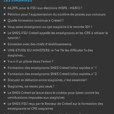
LES STAGIAIRES
66,29% pour la
FSU
aux élections
INSPE
:
MERCI
!
Pétition pour l’augmentation du nombre de postes aux concours
Quelle formation continue à Créteil
?
Vous serez enseignant ou cpe stagiaire à la rentrée 2011
Le
SNES
-
FSU
Créteil appelle les enseignants et les
CPE
à refuser le
tutorat
!
Entretien avec des chefs d’établissements.
UNE
ETUDE
DU
MINISTERE
re
?ve
?le les difficulte
?s des
stagiaires...
Y-a-t-il un pilote dans l’avion
?
Formation des enseignants
SNES
Créteil Infos rapides n°1
Formation des enseignants
SNES
Créteil Infos rapides n°2
Discuter et débattre entre stagiaires, c’est essentiel
!
Stagiaires, ne restez pas seuls
!
Le
SNES
Créteil se lance dans le cinéma pour lutter contre les
certifications imposées aux stagiaires
Le
SNES
-
FSU
reçu par le Recteur de Créteil sur la formation des
enseignants et
CPE
stagiaires