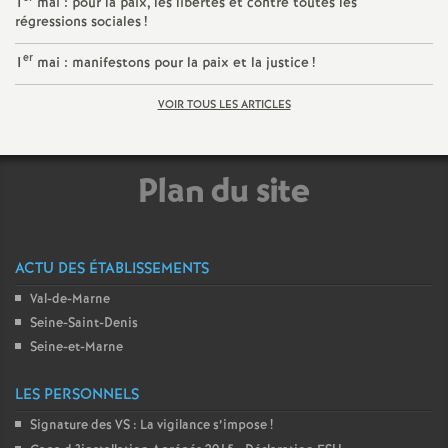
1
mai : pour la paix, les libertés et contre toutes les
régressions sociales
!
o
er
1
mai : manifestons pour la paix et la justice
!
u
VOIR TOUS LES ARTICLES
r
Plan du site
s
ACTU DES ÉTABLISSEMENTS
Val-de-Marne
Seine-Saint-Denis
Seine-et-Marne
LES PERSONNELS
Signature des
VS
: La vigilance s’impose
!