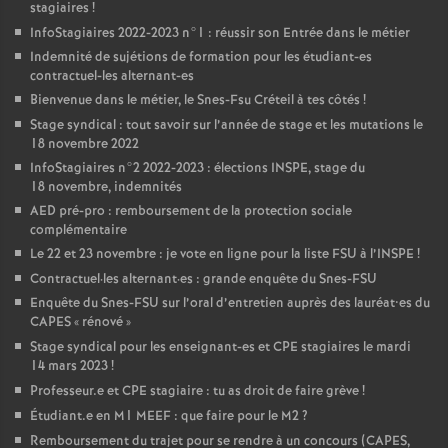
stagiaires
!
InfoStagiaires 2022-2023 n°1 : réussir son Entrée dans le métier
Indemnité de sujétions de formation pour les étudiant-es
contractuel-les alternant-es
Bienvenue dans le métier, le Snes-Fsu Créteil à tes côtés
!
Stage syndical : tout savoir sur l’année de stage et les mutations le
18 novembre 2022
InfoStagiaires n°2 2022-2023 : élections
INSPE
, stage du
18 novembre, indemnités
AED
pré-pro : remboursement de la protection sociale
complémentaire
Le 22 et 23 novembre : je vote en ligne pour la liste
FSU
à l’
INSPE
!
Contractuel
·
les alternant
·
es : grande enquête du Snes-
FSU
Enquête du Snes-
FSU
sur l’oral d’entretien auprès des lauréat•es du
CAPES
«
rénové
»
Stage syndical pour les enseignant-es et
CPE
stagiaires le mardi
14 mars 2023
!
Professeur.e et
CPE
stagiaire : tu as droit de faire grève
!
Étudiant.e en M1
MEEF
: que faire pour le M2
?
Remboursement du trajet pour se rendre à un concours (
CAPES
,