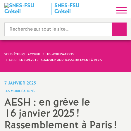
SNES
-
FSU
S
Créteil
y
Reche
n
d
VOUS ÊTES ICI :
ACCUEIL
LES MOBILISATIONS
AESH
: EN GRÈVE LE 16 JANVIER 2025
! RASSEMBLEMENT À PARIS
!
i
c
7 JANVIER 2025
LES MOBILISATIONS
a
AESH
: en grève le
16 janvier 2025
!
t
Rassemblement à Paris
!
N