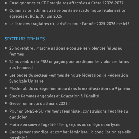
Enseignant
·
es et
CPE
stagiaires affecté
·
es à Créteil 2026-2027
Commission administrative paritaire académique Titularisation
agrégés et
BOE
, 30 juin 2026
La liste des stagiaires titularisé
·
es pour l’année 2025-2026 est ici
!
SECTEUR FEMMES
23 novembre : Marche nationale contre les violences faites au
femmes
25 novembre : la
FSU
engagée pour éradiquer les violences faites
aux femmes
!
Les pages du secteur Femmes de notre fédération, la Fédération
Syndicale Unitaire
Flashmob du cortège féministe dans la manifestation du 9 janvier
Stage Femmes engagées et Education à l’Egalité
Grève féministe du 8 mars 2021
!
Pour un
SNES
-
FSU
vraiment féministe : construisons l’égalité au
quotidien
Mettre en œuvre l’égalité filles-garçons au collège et au lycée
Engagement syndical et combat féministe : la conciliation est-elle
possible
?