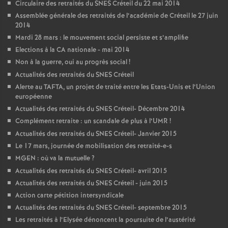
Circulaire des retraités du
SNES
Créteil du 22 mai 2014
Assemblée générale des retraités de l’académie de Créteil le 27 juin
2014
Mardi 28 mars : le mouvement social persiste et s’amplifie
Elections à la
CA
nationale - mai 2014
Non à la guerre, oui au progrès social
!
Actualités des retraités du
SNES
Créteil
Alerte au
TAFTA
, un projet de traité entre les Etats-Unis et l’Union
européenne
Actualités des retraités du
SNES
Créteil- Décembre 2014
Complément retraite : un scandale de plus à l’
UMR
!
Actualités des retraités du
SNES
Créteil- Janvier 2015
Le 17 mars, journée de mobilisation des retraité-e-s
MGEN
: où va la mutuelle
?
Actualités des retraités du
SNES
Créteil- avril 2015
Actualités des retraités du
SNES
Créteil - juin 2015
Action carte pétition intersyndicale
Actualités des retraités du
SNES
Créteil- septembre 2015
Les retraités à l’Elysée dénoncent la poursuite de l’austérité