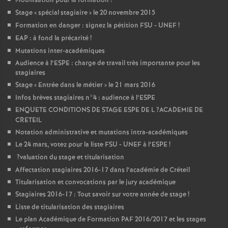
Mobilisation pour la formation
!
Stage «
spécial stagiaire
» le 20 novembre 2015
Formation en danger : signez la pétition
FSU
-
UNEF
!
EAP
: à fond la précarité
!
Mutations inter-académiques
Audience à l’
ESPE
: charge de travail très importante pour les
stagiaires
Stage «
Entrée dans le métier
» le 21 mars 2016
Infos brèves stagiaires n°4 : audience à l’
ESPE
ENQUETE
CONDITIONS
DE
STAGE
ESPE
DE
L
?
ACADEMIE
DE
CRETEIL
Notation administrative et mutations intra-académiques
Le 24 mars, votez pour la liste
FSU
-
UNEF
à l’
ESPE
!
?valuation du stage et titularisation
Affectation stagiaires 2016-17 dans l’académie de Créteil
Titularisation et convocations par le jury académique
Stagiaires 2016-17 : Tout savoir sur votre année de stage
!
Liste de titularisation des stagiaires
Le plan Académique de Formation
PAF
2016/2017 et les stages