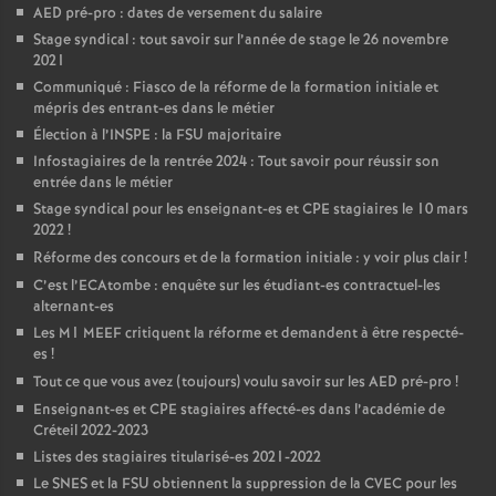
AED
pré-pro : dates de versement du salaire
Stage syndical : tout savoir sur l’année de stage le 26 novembre
2021
Communiqué : Fiasco de la réforme de la formation initiale et
mépris des entrant-es dans le métier
Élection à l’
INSPE
: la
FSU
majoritaire
Infostagiaires de la rentrée 2024 : Tout savoir pour réussir son
entrée dans le métier
Stage syndical pour les enseignant-es et
CPE
stagiaires le 10 mars
2022
!
Réforme des concours et de la formation initiale : y voir plus clair
!
C’est l’ECAtombe : enquête sur les étudiant-es contractuel-les
alternant-es
Les M1
MEEF
critiquent la réforme et demandent à être respecté-
es
!
Tout ce que vous avez (toujours) voulu savoir sur les
AED
pré-pro
!
Enseignant-es et
CPE
stagiaires affecté-es dans l’académie de
Créteil 2022-2023
Listes des stagiaires titularisé-es 2021-2022
Le
SNES
et la
FSU
obtiennent la suppression de la
CVEC
pour les