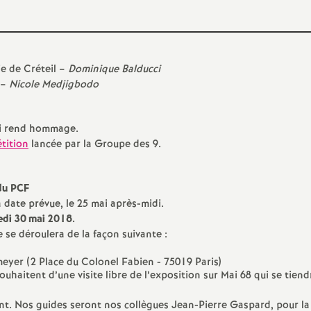
e
m
e de Créteil –
Dominique Balducci
 –
e
Nicole Medjigbodo
n
i rend hommage.
étition
lancée par la Groupe des 9.
 du
PCF
 date prévue, le 25 mai après-midi.
edi 30 mai 2018.
d
 se déroulera de la façon suivante :
e
meyer (2 Place du Colonel Fabien - 75019 Paris)
souhaitent d’une visite libre de l’exposition sur Mai 68 qui se tien
S
t. Nos guides seront nos collègues Jean-Pierre Gaspard, pour la