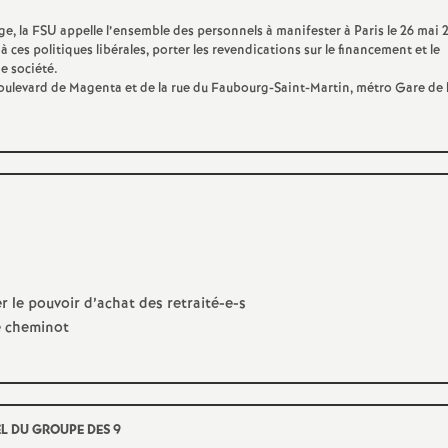
e
ge, la
FSU
appelle l’ensemble des personnels à manifester à Paris le 26 mai 
 à ces politiques libérales, porter les revendications sur le financement et le
e société.
Boulevard de Magenta et de la rue du Faubourg-Saint-Martin, métro Gare de l
E
n
e
r le pouvoir d’achat des retraité-e-s
e cheminot
g
n
EL
DU
GROUPE
DES
9