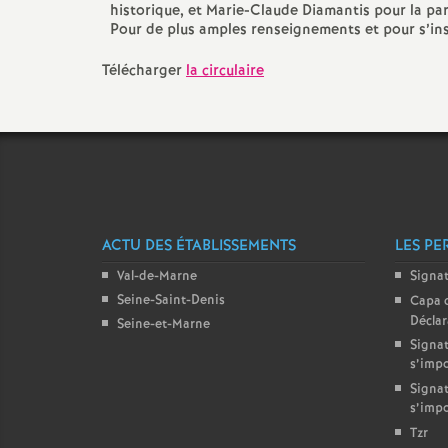
historique, et Marie-Claude Diamantis pour la par
Pour de plus amples renseignements et pour s’inscr
Télécharger
la circulaire
ACTU DES ÉTABLISSEMENTS
LES PE
Val-de-Marne
Signa
Seine-Saint-Denis
Capa 
Décla
Seine-et-Marne
Signat
s’imp
Signat
s’imp
Tzr