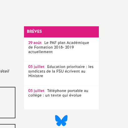
Technique Académique
outils pour les militant-e-s
Groupe
LGBTQIA
+
BRÈVES
29 août
Le
PAF
plan Académique
élections professionnelles
de Formation 2018- 2019
actuellement
05 juillet
Education prioritaire : les
éteil
syndicats de la
FSU
écrivent au
Ministre
05 juillet
Téléphone portable au
collège : un texte qui évolue