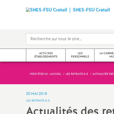
SNES
-
FSU
Créteil
ACTU DES
LES
LA CARRIÈ
ÉTABLISSEMENTS
PERSONNELS
MU
i
VOUS ÊTES ICI :
ACCUEIL
LES RETRAITÉ-E-S
ACTUALITÉS DES
Val-de-Marne
Tzr
mutations inter
Seine-Saint-Denis
Cpe
mutations intra
20 MAI 2018
t
LES RETRAITÉ-E-S
Seine-et-Marne
Professeur-e-s
obligations de 
Actualités des re
documentalistes