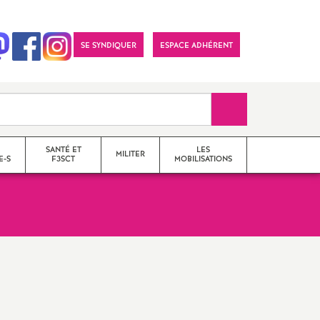
SE SYNDIQUER
ESPACE ADHÉRENT
Recherche sur le 
SANTÉ ET
LES
MILITER
E-S
F3SCT
MOBILISATIONS
formations syndicales
le snes-fsu et son
fonctionnement
Vos élu-e-s en Comité