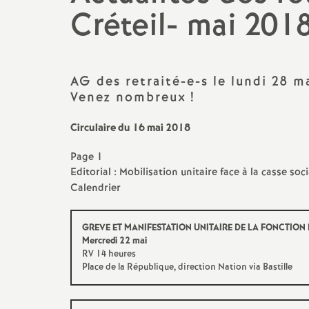
Créteil- mai 201
promotions et 
Non-titulaires
formation cont
PsyEN-
EDO
et
DCIO
t
congés, disponi
AG
des retraité-e-s le lundi 28 ma
Assistants d’éducation
partiels
Venez nombreux
!
i
AESH
rémunérations
Circulaire du 16 mai 2018
Page 1
action sociale
Editorial : Mobilisation unitaire face à la casse soci
Calendrier
fin de carrière e
GREVE
ET
MANIFESTATION
UNITAIRE
DE
LA
FONCTION
Mercredi 22 mai
l
RV
14 heures
Place de la République, direction Nation via Bastille