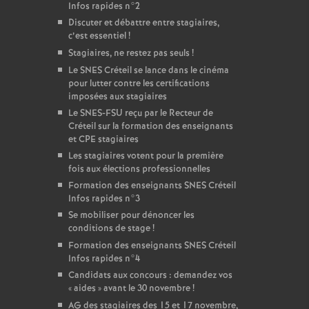
Infos rapides n°2
Discuter et débattre entre stagiaires,
c’est essentiel
!
Stagiaires, ne restez pas seuls
!
Le
SNES
Créteil se lance dans le cinéma
pour lutter contre les certifications
imposées aux stagiaires
Le
SNES
-
FSU
reçu par le Recteur de
Créteil sur la formation des enseignants
et
CPE
stagiaires
Les stagiaires votent pour la première
fois aux élections professionnelles
Formation des enseignants
SNES
Créteil
Infos rapides n°3
Se mobiliser pour dénoncer les
conditions de stage
!
Formation des enseignants
SNES
Créteil
Infos rapides n°4
Candidats aux concours : demandez vos
«
aides
» avant le 30 novembre
!
AG
des stagiaires des 15 et 17 novembre,