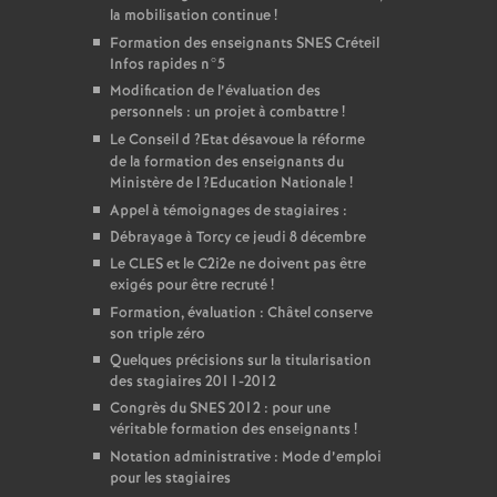
la mobilisation continue
!
Formation des enseignants
SNES
Créteil
Infos rapides n°5
Modification de l’évaluation des
personnels : un projet à combattre
!
Le Conseil d
?Etat désavoue la réforme
de la formation des enseignants du
Ministère de l
?Education Nationale
!
Appel à témoignages de stagiaires :
Débrayage à Torcy ce jeudi 8 décembre
Le
CLES
et le C2i2e ne doivent pas être
exigés pour être recruté
!
Formation, évaluation : Châtel conserve
son triple zéro
Quelques précisions sur la titularisation
des stagiaires 2011-2012
Congrès du
SNES
2012 : pour une
véritable formation des enseignants
!
Notation administrative : Mode d’emploi
pour les stagiaires