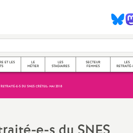
S
y
n
d
RE ET LES
LE
LES
SECTEUR
LES
TS
MÉTIER
STAGIAIRES
FEMMES
RETRAITÉ-
c
 RETRAITÉ-E-S DU
SNES
CRÉTEIL- MAI 2018
collège
a
lycée
service
questions transversales et
traité-e-s du
SNES
contenus