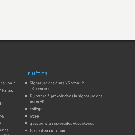
LE MÉTIER
 est-on
?
Signature des états
VS
avant le
10 octobre
? Faites
Du retard à prévoir dans la signature des
états
VS
du
collège
lycée
24 :
s
questions transversales et contenus
ur.es
formation continue