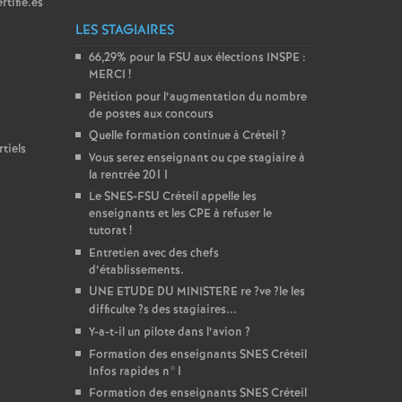
rtifié.es
LES STAGIAIRES
66,29% pour la
FSU
aux élections
INSPE
:
MERCI
!
Pétition pour l’augmentation du nombre
de postes aux concours
Quelle formation continue à Créteil
?
tiels
Vous serez enseignant ou cpe stagiaire à
la rentrée 2011
Le
SNES
-
FSU
Créteil appelle les
enseignants et les
CPE
à refuser le
tutorat
!
Entretien avec des chefs
d’établissements.
UNE
ETUDE
DU
MINISTERE
re
?ve
?le les
difficulte
?s des stagiaires...
Y-a-t-il un pilote dans l’avion
?
Formation des enseignants
SNES
Créteil
Infos rapides n°1
Formation des enseignants
SNES
Créteil