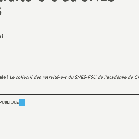
N
8
évaluation
formation continue
a
inue
bilités, temps
i -
o
ale
!
Le collectif des retraité-e-s du
SNES
-
FSU
de l’académie de Cr
n
t retraite
a
PUBLIQUE
d