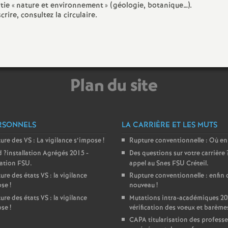
tie «
nature et environnement
» (géologie, botanique…).
ire, consultez la circulaire.
e
c
o
Plan du site
n
d
RSONNELS
LA CARRIÈRE ET LES MUTS
ture des
VS
: La vigilance s’impose
!
Rupture conventionnelle : Où en
d
d
?installation Agrégés 2015 -
Des questions sur votre carrière
ration
FSU
.
appel au Snes
FSU
Créteil.
e
ure des états
VS
: la vigilance
Rupture conventionnelle : enfin 
ose
!
nouveau
!
g
ure des états
VS
: la vigilance
Mutations intra-académiques 20
ose
!
vérification des voeux et barème
CAPA
titularisation des professe