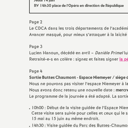
Jeudi 14 juin
RV
14h30 place de l’Opéra en direction de République
Page 2
Le
CDCA
dans les trois départements de l’académi
Avancer masqué, pour mieux s’attaquer à la laïcité
Page 3
Lucien Hanoun, décédé en avril –
Danièle Primel
lu
Retraité-e-s en colère : signez et faites signer
la p
t
Page 4
Sortie Buttes Chaumont - Espace Niemeyer / siège
s
Nous ne pouvons pas visiter l’espace Niemeyer à la
Nous avons donc retenu une nouvelle date :
mercr
Le programme de la journée a été adapté. La sortie
10h00 : Début de la visite guidée de l’Espace Nie
Cette visite sera suivie pour celles et ceux qui le 
15 mai au 15 juin au même endroit.
14h30 : Visite guidée du Parc des Buttes-Chaumon