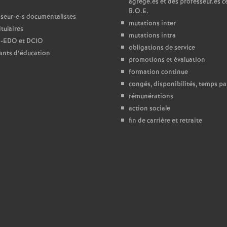
agrégé.es et des professeur.es ce
B.O.E.
seur-e-s documentalistes
é
mutations inter
tulaires
mutations intra
-
EDO
et
DCIO
O
obligations de service
ants d’éducation
promotions et évaluation
formation continue
congés, disponibilités, temps par
rémunérations
action sociale
fin de carrière et retraite
é
a
n