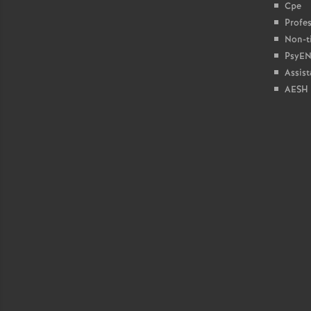
r
Cpe
Profes
Non-ti
PsyEN
Assist
AESH
r
l
s