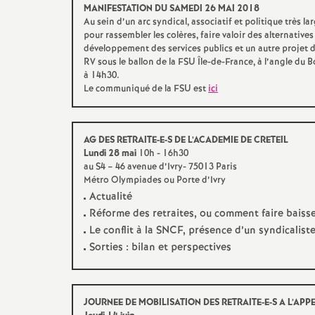
MANIFESTATION
DU
SAMEDI
26
MAI
2018
Au sein d’un arc syndical, associatif et politique très lar
pour rassembler les colères, faire valoir des alternatives
s
développement des services publics et un autre projet d
RV
sous le ballon de la
FSU
Île-de-France, à l’angle du 
à 14h30.
Le communiqué de la
FSU
est
ici
AG
DES
RETRAITE
-E-S
DE
L’
ACADEMIE
DE
CRETEIL
s
Lundi 28 mai
10h - 16h30
au S4 – 46 avenue d’Ivry- 75013 Paris
Métro Olympiades ou Porte d’Ivry
Actualité
Réforme des retraites, ou comment faire baisse
i
Le conflit à la
SNCF
, présence d’un syndicalist
Sorties : bilan et perspectives
JOURNEE
DE
MOBILISATION
DES
RETRAITE
-E-S A L’
APP