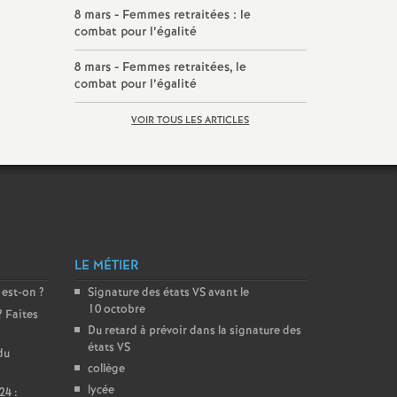
8 mars - Femmes retraitées : le
combat pour l’égalité
8 mars - Femmes retraitées, le
combat pour l’égalité
VOIR TOUS LES ARTICLES
LE MÉTIER
 est-on
?
Signature des états
VS
avant le
10 octobre
? Faites
Du retard à prévoir dans la signature des
états
VS
du
collège
lycée
24 :