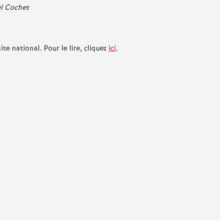
e
l Cochet
te national. Pour le lire, cliquez
ici
.
E
n
e
g
n