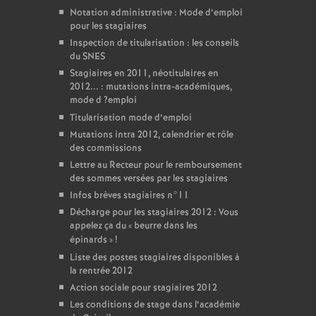
Notation administrative : Mode d’emploi
pour les stagiaires
Inspection de titularisation : les conseils
du
SNES
Stagiaires en 2011, néotitulaires en
2012... : mutations intra-académiques,
mode d
?emploi
Titularisation mode d’emploi
Mutations intra 2012, calendrier et rôle
des commissions
Lettre au Recteur pour le remboursement
des sommes versées par les stagiaires
Infos brèves stagiaires n°11
Décharge pour les stagiaires 2012 : Vous
appelez ça du «
beurre dans les
épinards
»
!
Liste des postes stagiaires disponibles à
la rentrée 2012
Action sociale pour stagiaires 2012
Les conditions de stage dans l’académie