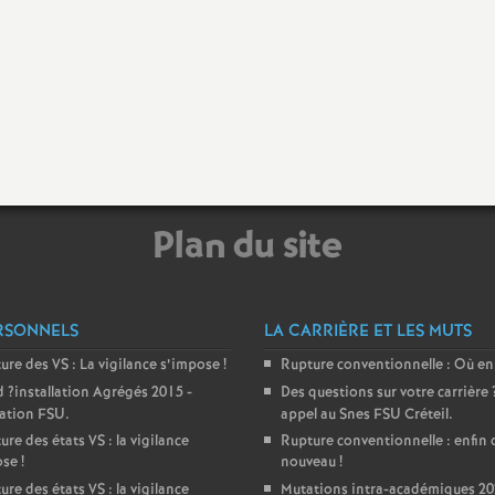
e
m
e
n
Plan du site
RSONNELS
LA CARRIÈRE ET LES MUTS
d
ture des
VS
: La vigilance s’impose
!
Rupture conventionnelle : Où en
d
?installation Agrégés 2015 -
Des questions sur votre carrière
ration
e
FSU
.
appel au Snes
FSU
Créteil.
ure des états
VS
: la vigilance
Rupture conventionnelle : enfin 
ose
!
nouveau
!
S
ure des états
VS
: la vigilance
Mutations intra-académiques 20