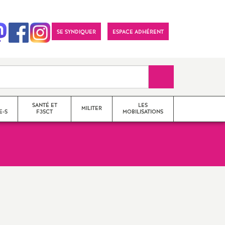
SE SYNDIQUER
ESPACE ADHÉRENT
Recherche sur le 
SANTÉ ET
LES
MILITER
E-S
F3SCT
MOBILISATIONS
formations syndicales
le snes-fsu et son
fonctionnement
Vos élu-e-s en Comité