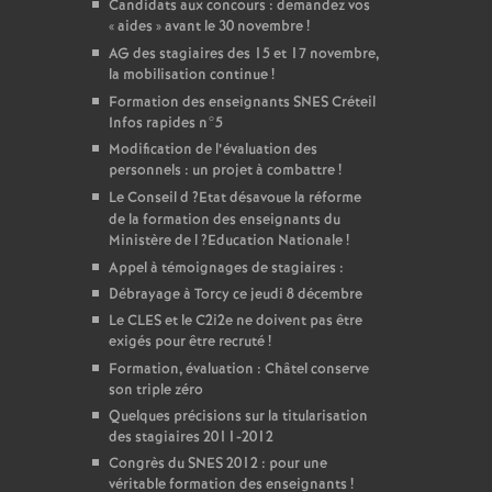
Candidats aux concours : demandez vos
«
aides
» avant le 30 novembre
!
AG
des stagiaires des 15 et 17 novembre,
la mobilisation continue
!
Formation des enseignants
SNES
Créteil
Infos rapides n°5
Modification de l’évaluation des
personnels : un projet à combattre
!
Le Conseil d
?Etat désavoue la réforme
de la formation des enseignants du
Ministère de l
?Education Nationale
!
Appel à témoignages de stagiaires :
Débrayage à Torcy ce jeudi 8 décembre
Le
CLES
et le C2i2e ne doivent pas être
exigés pour être recruté
!
Formation, évaluation : Châtel conserve
son triple zéro
Quelques précisions sur la titularisation
des stagiaires 2011-2012
Congrès du
SNES
2012 : pour une
véritable formation des enseignants
!