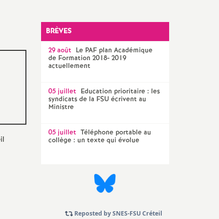
Technique Académique
outils pour les militant-e-s
BRÈVES
Groupe
29 août
LGBTQIA
Le
PAF
plan Académique
+
de Formation 2018- 2019
actuellement
élections professionnelles
05 juillet
Education prioritaire : les
syndicats de la
FSU
écrivent au
Ministre
05 juillet
Téléphone portable au
il
collège : un texte qui évolue