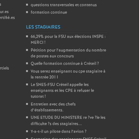
s
questions transversales et contenus
ur.es
formation continue
rtifié.es
LES STAGIAIRES
66,29% pour la
FSU
aux élections
INSPE
:
MERCI
!
Pétition pour l’augmentation du nombre
de postes aux concours
Quelle formation continue à Créteil
?
tiels
Vous serez enseignant ou cpe stagiaire à
la rentrée 2011
Le
SNES
-
FSU
Créteil appelle les
enseignants et les
CPE
à refuser le
tutorat
!
Entretien avec des chefs
d’établissements.
UNE
ETUDE
DU
MINISTERE
re
?ve
?le les
difficulte
?s des stagiaires...
Y-a-t-il un pilote dans l’avion
?