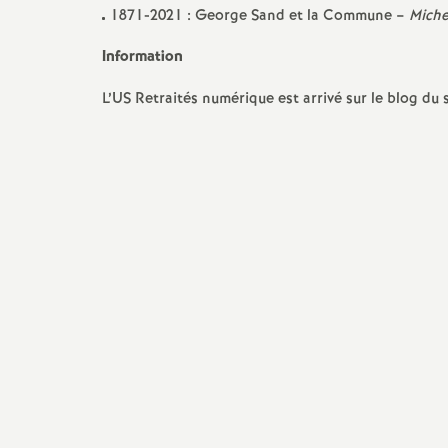
1871-2021 : George Sand et la Commune –
Miche
Information
s
L’
US
Retraités numérique est arrivé sur le blog du si
s
i