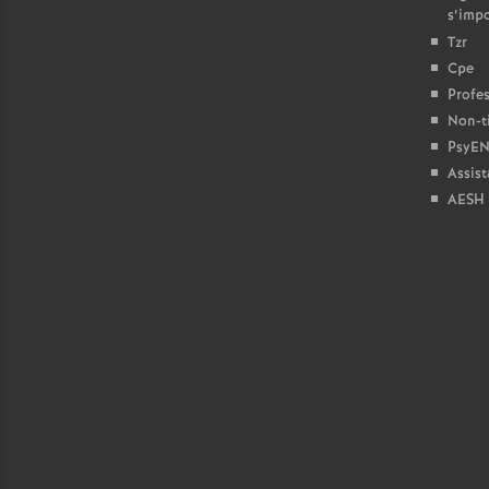
s’imp
Tzr
Cpe
Profes
Non-ti
PsyEN
Assist
AESH