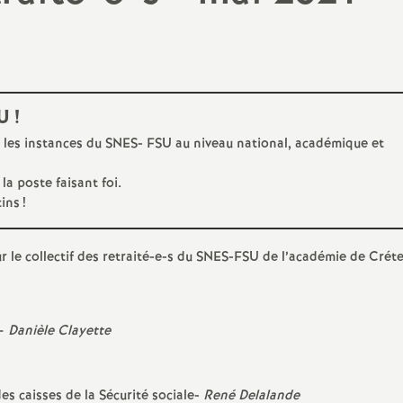
N
évaluation
formation continue
a
inue
bilités, temps
U
!
r les instances du
SNES
-
FSU
au niveau national, académique et
o
 la poste faisant foi.
tins
!
n
t retraite
 le collectif des retraité-e-s du
SNES
-
FSU
de l’académie de Créte
a
 –
Danièle Clayette
d
es caisses de la Sécurité sociale-
René Delalande