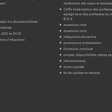
ose
!
vérification des voeux et barème
e
CAPA
titularisation des professe
agrégé.es et des professeur.es ce
B.O.E.
c
seur-e-s documentalistes
mutations inter
tulaires
mutations intra
o
-
EDO
et
DCIO
obligations de service
ants d’éducation
promotions et évaluation
n
formation continue
congés, disponibilités, temps par
d
rémunérations
action sociale
d
fin de carrière et retraite
e
g