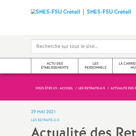
SNES
-
FSU
Créteil
ACTU DES
LES
LA CARRIÈ
ÉTABLISSEMENTS
PERSONNELS
MU
i
VOUS ÊTES ICI :
ACCUEIL
LES RETRAITÉ-E-S
ACTUALITÉ DES R
Val-de-Marne
Tzr
mutations inter
Seine-Saint-Denis
Cpe
mutations intra
29 MAI 2021
t
LES RETRAITÉ-E-S
Seine-et-Marne
Professeur-e-s
obligations de 
Actualité des Ret
documentalistes