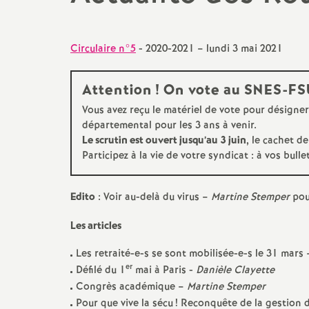
promotions et 
Non-titulaires
formation cont
Circulaire n°5
- 2020-2021 – lundi 3 mai 2021
PsyEN-
EDO
et
DCIO
t
congés, disponi
Attention
! On vote au
SNES
-
FS
Assistants d’éducation
partiels
i
Vous avez reçu le matériel de vote pour désigne
départemental pour les 3 ans à venir.
AESH
rémunérations
Le scrutin est ouvert jusqu’au 3 juin
, le cachet de
Participez à la vie de votre syndicat : à vos bulle
action sociale
fin de carrière e
Edito
: Voir au-delà du virus –
Martine Stemper
pour
Les articles
l
Les retraité-e-s se sont mobilisée-e-s le 31 mars
er
Défilé du 1
mai à Paris -
Danièle Clayette
Congrès académique –
Martine Stemper
Pour que vive la sécu
! Reconquête de la gestion d