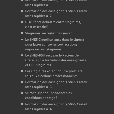
Formation des enseignants
SNES
Créteil
Infos rapides n°1
Formation des enseignants
SNES
Créteil
Infos rapides n°2
Discuter et débattre entre stagiaires,
c’est essentiel
!
Stagiaires, ne restez pas seuls
!
Le
SNES
Créteil se lance dans le cinéma
pour lutter contre les certifications
imposées aux stagiaires
Le
SNES
-
FSU
reçu par le Recteur de
Créteil sur la formation des enseignants
et
CPE
stagiaires
Les stagiaires votent pour la première
fois aux élections professionnelles
Formation des enseignants
SNES
Créteil
Infos rapides n°3
Se mobiliser pour dénoncer les
conditions de stage
!
Formation des enseignants
SNES
Créteil
Infos rapides n°4