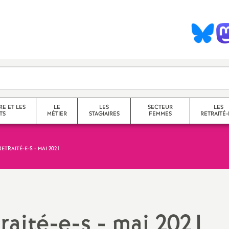
S
y
n
d
RE ET LES
LE
LES
SECTEUR
LES
TS
MÉTIER
STAGIAIRES
FEMMES
RETRAITÉ-
c
ETRAITÉ-E-S - MAI 2021
collège
a
lycée
service
questions transversales et
raité-e-s - mai 2021
contenus