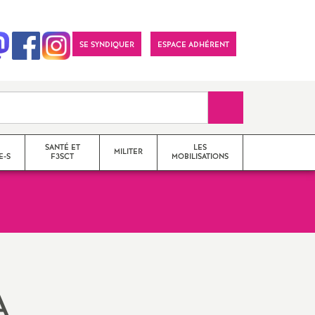
SE SYNDIQUER
ESPACE ADHÉRENT
Recherche sur le 
SANTÉ ET
LES
MILITER
E-S
F3SCT
MOBILISATIONS
formations syndicales
le snes-fsu et son
fonctionnement
A
Vos élu-e-s en Comité