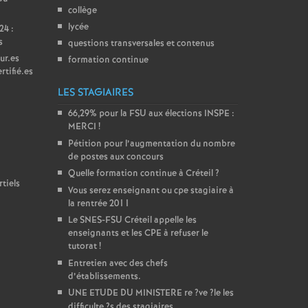
collège
lycée
24 :
s
questions transversales et contenus
ur.es
formation continue
rtifié.es
LES STAGIAIRES
66,29% pour la
FSU
aux élections
INSPE
:
MERCI
!
Pétition pour l’augmentation du nombre
de postes aux concours
Quelle formation continue à Créteil
?
tiels
Vous serez enseignant ou cpe stagiaire à
la rentrée 2011
Le
SNES
-
FSU
Créteil appelle les
enseignants et les
CPE
à refuser le
tutorat
!
Entretien avec des chefs
d’établissements.
UNE
ETUDE
DU
MINISTERE
re
?ve
?le les
difficulte
?s des stagiaires...