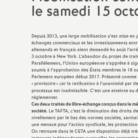
le samedi 15 oct
promotions et 
Non-titulaires
formation cont
PsyEN-
EDO
et
DCIO
t
congés, disponi
Depuis 2013, une large mobilisation s’est mise en 
Assistants d’éducation
partiels
échanges commerciaux et les investissements entr
i
allemands et français aient demandé fin août l’arrê
AESH
rémunérations
3 octobre à New York. L’abandon du projet de trait
Parallèlement, l’Union européenne s’apprête à sign
soumis à l’approbation des États membres le 18 oct
action sociale
Parlement européen début 2017. Présenté comme d
«
provisoire
» car la ratification à l’unanimité par
fin de carrière e
processus est inadmissible. C’est une atteinte au 
réglementer.
Ces deux traités de libre-échange conçus dans le m
l
société.
Le
TAFTA
, c’est la diminution des droits 
nivellement par le bas des normes sociales, sanitai
une menace pour l’action syndicale, les protections 
On retrouve dans le
CETA
une disposition déjà tr