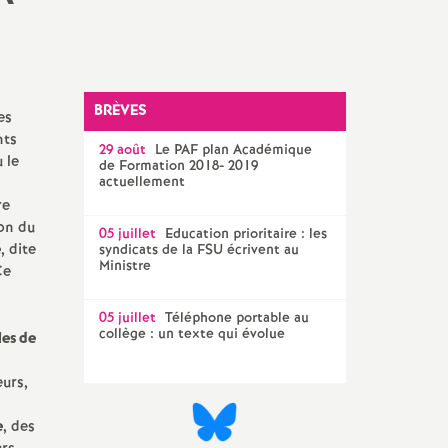
Technique Académique
outils pour les militant-e-s
Groupe
LGBTQIA
+
BRÈVES
es
nts
29 août
Le
PAF
plan Académique
élections professionnelles
 le
de Formation 2018- 2019
actuellement
re
ion du
05 juillet
Education prioritaire : les
e
, dite
syndicats de la
FSU
écrivent au
Ministre
Ce
05 juillet
Téléphone portable au
collège : un texte qui évolue
les de
eurs,
e
, des