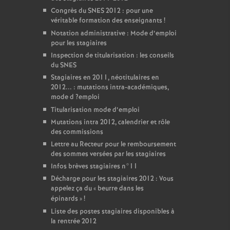
Congrès du
SNES
2012 : pour une
véritable formation des enseignants
!
Notation administrative : Mode d’emploi
pour les stagiaires
Inspection de titularisation : les conseils
du
SNES
Stagiaires en 2011, néotitulaires en
2012... : mutations intra-académiques,
mode d
?emploi
Titularisation mode d’emploi
Mutations intra 2012, calendrier et rôle
des commissions
Lettre au Recteur pour le remboursement
des sommes versées par les stagiaires
Infos brèves stagiaires n°11
Décharge pour les stagiaires 2012 : Vous
appelez ça du «
beurre dans les
épinards
»
!
Liste des postes stagiaires disponibles à
la rentrée 2012