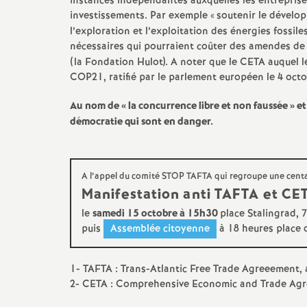
instances indépendantes auxquelles les entreprises
investissements. Par exemple «
soutenir le dévelo
l’exploration et l’exploitation des énergies fossi
s
nécessaires qui pourraient coûter des amendes de d
(la Fondation Hulot). A noter que le
CETA
auquel le
COP21
, ratifié par le parlement européen le 4 oct
Au nom de «
la concurrence libre et non faussée
» et
démocratie qui sont en danger.
s
A l’appel du comité
STOP
TAFTA
qui regroupe une centa
Manifestation anti
TAFTA
et
CE
le
samedi 15 octobre à 15h30
place Stalingrad, 
i
puis
Assemblée citoyenne
à 18 heures place 
1-
TAFTA
: Trans-Atlantic Free Trade Agreeement, 
2-
CETA
: Comprehensive Economic and Trade Ag