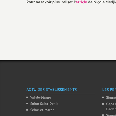
Pour ne savoir plus,
relisez l’
article
de Nicole Medji
t
s
ACTU DES ÉTABLISSEMENTS
LES PE
Val-de-Marne
Signa
Seine-Saint-Denis
Capa 
Décla
Seine-et-Marne
Signat