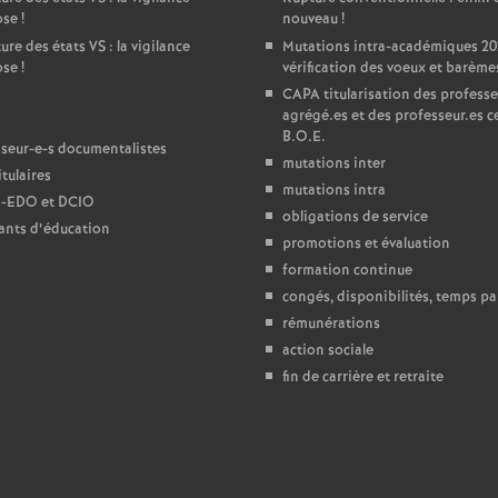
ose
!
nouveau
!
e
ure des états
VS
: la vigilance
Mutations intra-académiques 20
ose
!
vérification des voeux et barème
c
CAPA
titularisation des professe
agrégé.es et des professeur.es ce
B.O.E.
o
seur-e-s documentalistes
mutations inter
tulaires
mutations intra
-
n
EDO
et
DCIO
obligations de service
ants d’éducation
promotions et évaluation
d
formation continue
congés, disponibilités, temps par
d
rémunérations
action sociale
e
fin de carrière et retraite
g