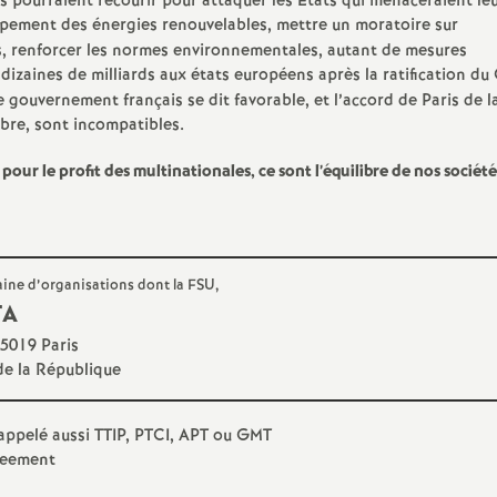
 pourraient recourir pour attaquer les États qui menaceraient le
e
ppement des énergies renouvelables, mettre un moratoire sur
les, renforcer les normes environnementales, autant de mesures
izaines de milliards aux états européens après la ratification du
 gouvernement français se dit favorable, et l’accord de Paris de l
E
obre, sont incompatibles.
 pour le profit des multinationales, ce sont l’équilibre de nos société
n
ine d’organisations dont la
FSU
,
e
TA
75019 Paris
de la République
g
appelé aussi
TTIP
,
PTCI
,
APT
ou
GMT
reement
n