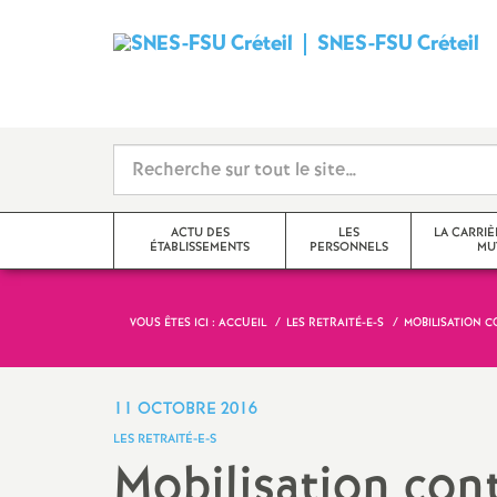
SNES
-
FSU
Créteil
ACTU DES
LES
LA CARRIÈ
ÉTABLISSEMENTS
PERSONNELS
MU
i
VOUS ÊTES ICI :
ACCUEIL
LES RETRAITÉ-E-S
MOBILISATION C
Val-de-Marne
Tzr
mutations inter
Seine-Saint-Denis
Cpe
mutations intra
11 OCTOBRE 2016
t
LES RETRAITÉ-E-S
Seine-et-Marne
Professeur-e-s
obligations de 
Mobilisation con
documentalistes