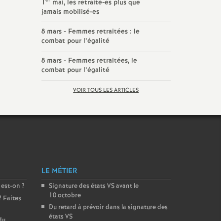
er
1
mai, les retraité-es plus que
jamais mobilisé-es
8 mars - Femmes retraitées : le
combat pour l’égalité
8 mars - Femmes retraitées, le
combat pour l’égalité
VOIR TOUS LES ARTICLES
LE MÉTIER
 est-on
?
Signature des états
VS
avant le
10 octobre
? Faites
Du retard à prévoir dans la signature des
états
VS
du