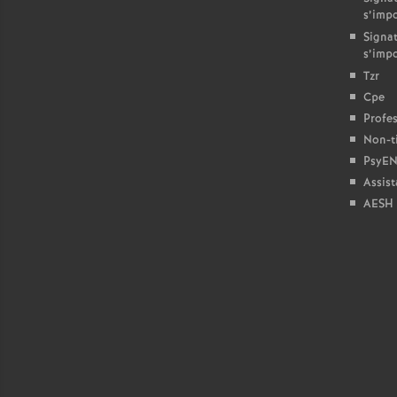
s’imp
Signat
s’imp
Tzr
Cpe
Profes
Non-ti
PsyEN
Assist
AESH