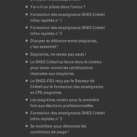
Y-a-t-il un pilote dans l’avion
?
Formation des enseignants
SNES
Créteil
Infos rapides n°1
Formation des enseignants
SNES
Créteil
Infos rapides n°2
Discuter et débattre entre stagiaires,
c’est essentiel
!
Stagiaires, ne restez pas seuls
!
Le
SNES
Créteil se lance dans le cinéma
pour lutter contre les certifications
imposées aux stagiaires
Le
SNES
-
FSU
reçu par le Recteur de
Créteil sur la formation des enseignants
et
CPE
stagiaires
Les stagiaires votent pour la première
fois aux élections professionnelles
Formation des enseignants
SNES
Créteil
Infos rapides n°3
Se mobiliser pour dénoncer les
conditions de stage
!