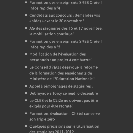
Formation des enseignants
SNES
Créteil
Infos rapides n°4
Candidats aux concours : demandez vos
«
aides
» avant le 30 novembre
!
AG
des stagiaires des 15 et 17 novembre,
la mobilisation continue
!
Formation des enseignants
SNES
Créteil
Infos rapides n°5
Modification de l’évaluation des
personnels : un projet à combattre
!
Le Conseil d
?Etat désavoue la réforme
de la formation des enseignants du
Ministère de l
?Education Nationale
!
Appel à témoignages de stagiaires :
Débrayage à Torcy ce jeudi 8 décembre
Le
CLES
et le C2i2e ne doivent pas être
exigés pour être recruté
!
Formation, évaluation : Châtel conserve
son triple zéro
Quelques précisions sur la titularisation
des stagiaires 2011-2012