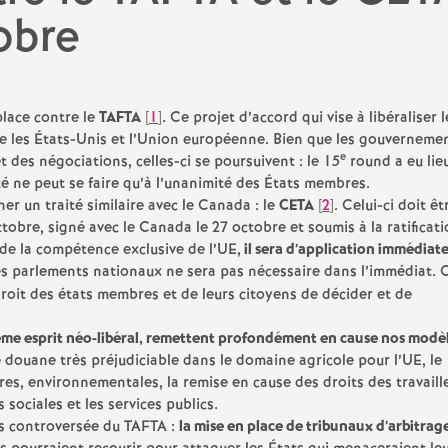
N
obre
évaluation
formation continue
a
inue
bilités, temps
place contre le
TAFTA
[
1
]
. Ce projet d’accord qui vise à libéraliser l
e les États-Unis et l’Union européenne. Bien que les gouverneme
e
t des négociations, celles-ci se poursuivent : le 15
round a eu lieu
é ne peut se faire qu’à l’unanimité des États membres.
o
er un traité similaire avec le Canada : le
CETA
[
2
]
. Celui-ci doit êt
obre, signé avec le Canada le 27 octobre et soumis à la ratificat
e la compétence exclusive de l’
UE
,
il sera d’application immédiat
n
 des parlements nationaux ne sera pas nécessaire dans l’immédiat. 
t retraite
droit des états membres et de leurs citoyens de décider et de
a
ême esprit néo-libéral, remettent profondément en cause nos modè
de douane très préjudiciable dans le domaine agricole pour l’
UE
, le
res, environnementales, la remise en cause des droits des travaill
sociales et les services publics.
d
ès controversée du
TAFTA
:
la mise en place de tribunaux d’arbitrag