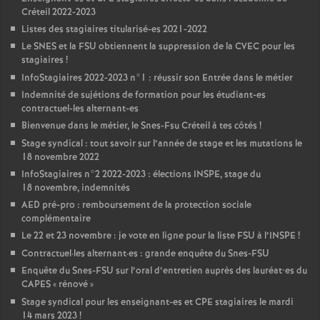
Créteil 2022-2023
Listes des stagiaires titularisé-es 2021-2022
Le
SNES
et la
FSU
obtiennent la suppression de la
CVEC
pour les
stagiaires
!
InfoStagiaires 2022-2023 n°1 : réussir son Entrée dans le métier
Indemnité de sujétions de formation pour les étudiant-es
contractuel-les alternant-es
Bienvenue dans le métier, le Snes-Fsu Créteil à tes côtés
!
Stage syndical : tout savoir sur l’année de stage et les mutations le
18 novembre 2022
InfoStagiaires n°2 2022-2023 : élections
INSPE
, stage du
18 novembre, indemnités
AED
pré-pro : remboursement de la protection sociale
complémentaire
Le 22 et 23 novembre : je vote en ligne pour la liste
FSU
à l’
INSPE
!
Contractuel
·
les alternant
·
es : grande enquête du Snes-
FSU
Enquête du Snes-
FSU
sur l’oral d’entretien auprès des lauréat•es du
CAPES
«
rénové
»
Stage syndical pour les enseignant-es et
CPE
stagiaires le mardi
14 mars 2023
!