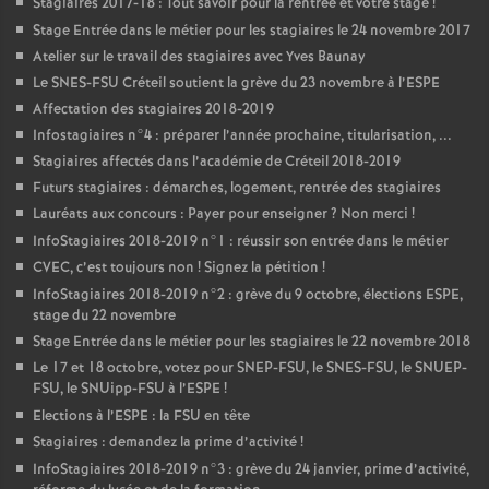
Stagiaires 2017-18 : Tout savoir pour la rentrée et votre stage
!
Stage Entrée dans le métier pour les stagiaires le 24 novembre 2017
Atelier sur le travail des stagiaires avec Yves Baunay
Le
SNES
-
FSU
Créteil soutient la grève du 23 novembre à l’
ESPE
Affectation des stagiaires 2018-2019
Infostagiaires n°4 : préparer l’année prochaine, titularisation, ...
Stagiaires affectés dans l’académie de Créteil 2018-2019
Futurs stagiaires : démarches, logement, rentrée des stagiaires
Lauréats aux concours : Payer pour enseigner
? Non merci
!
InfoStagiaires 2018-2019 n°1 : réussir son entrée dans le métier
CVEC
, c’est toujours non
! Signez la pétition
!
InfoStagiaires 2018-2019 n°2 : grève du 9 octobre, élections
ESPE
,
stage du 22 novembre
Stage Entrée dans le métier pour les stagiaires le 22 novembre 2018
Le 17 et 18 octobre, votez pour
SNEP
-
FSU
, le
SNES
-
FSU
, le
SNUEP
-
FSU
, le SNUipp-
FSU
à l’
ESPE
!
Elections à l’
ESPE
: la
FSU
en tête
Stagiaires : demandez la prime d’activité
!
InfoStagiaires 2018-2019 n°3 : grève du 24 janvier, prime d’activité,