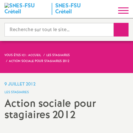
SNES
-
FSU
S
Créteil
y
Reche
n
d
VOUS ÊTES ICI :
ACCUEIL
LES STAGIAIRES
ACTION SOCIALE POUR STAGIAIRES 2012
i
c
9 JUILLET 2012
LES STAGIAIRES
a
Action sociale pour
stagiaires 2012
t
N