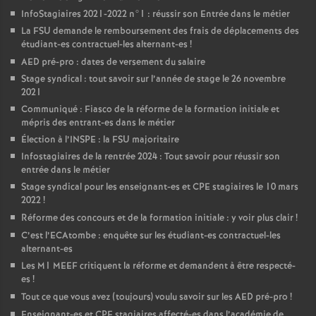
InfoStagiaires 2021-2022 n°1 : réussir son Entrée dans le métier
La
FSU
demande le remboursement des frais de déplacements des
étudiant-es contractuel-les alternant-es
!
AED
pré-pro : dates de versement du salaire
Stage syndical : tout savoir sur l’année de stage le 26 novembre
2021
Communiqué : Fiasco de la réforme de la formation initiale et
mépris des entrant-es dans le métier
Élection à l’
INSPE
: la
FSU
majoritaire
Infostagiaires de la rentrée 2024 : Tout savoir pour réussir son
entrée dans le métier
Stage syndical pour les enseignant-es et
CPE
stagiaires le 10 mars
2022
!
Réforme des concours et de la formation initiale : y voir plus clair
!
C’est l’ECAtombe : enquête sur les étudiant-es contractuel-les
alternant-es
Les M1
MEEF
critiquent la réforme et demandent à être respecté-
es
!
Tout ce que vous avez (toujours) voulu savoir sur les
AED
pré-pro
!
Enseignant-es et
CPE
stagiaires affecté-es dans l’académie de