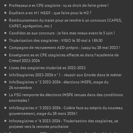
Professeur.e et
CPE
stagiaire : tu as droit de faire grève
!
Étudiant.e en M1
MEEF
: que faire pour le M2
?
Remboursement du trajet pour se rendre à un concours (
CAPES
,
CAPET
, agrégation, etc.)
Candidat.es aux concours : je fais mes voeux avant le 5 juin
!
Titularisation des stagiaires :
VISIO
le 30 mai à 18h30
Campagne de recrutement
AED
-prépro : jusqu’au 28 mai 2023
!
Enseignant.es et
CPE
stagiaires affecté.es dans l’académie de
Créteil 2023-2024
Listes des stagiaires titularisé.es 2022-2023
InfoStagiaires 2023-2024 n°1 : réussir son Entrée dans le métier
InfoStagiaires n°2 2023-2024 : élections
INSPE
, stage du
24 novembre
La
FSU
remporte les élections
INSPE
tenues dans des conditions
anormales
!
InfoStagiaires n°3 2023-2024 : Colère face au mépris du nouveau
gouvernement, stage du 28 mars 2024
!
Infostagiaires n°4 2023-2024 : Titularisation des stagiaires, se
projeter vers la rentrée prochaine