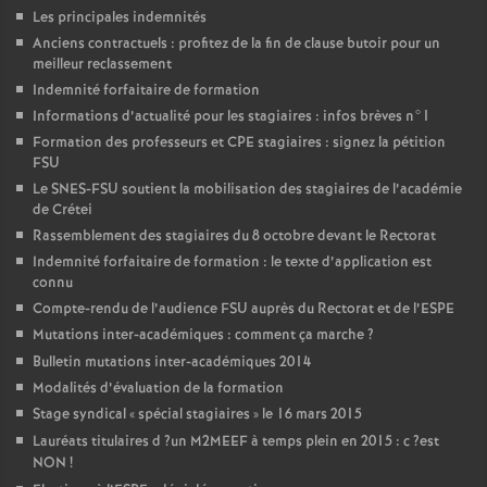
Les principales indemnités
Anciens contractuels : profitez de la fin de clause butoir pour un
meilleur reclassement
Indemnité forfaitaire de formation
Informations d’actualité pour les stagiaires : infos brèves n°1
Formation des professeurs et
CPE
stagiaires : signez la pétition
FSU
Le
SNES
-
FSU
soutient la mobilisation des stagiaires de l’académie
de Crétei
Rassemblement des stagiaires du 8 octobre devant le Rectorat
Indemnité forfaitaire de formation : le texte d’application est
connu
Compte-rendu de l’audience
FSU
auprès du Rectorat et de l’
ESPE
Mutations inter-académiques : comment ça marche
?
Bulletin mutations inter-académiques 2014
Modalités d’évaluation de la formation
Stage syndical «
spécial stagiaires
» le 16 mars 2015
Lauréats titulaires d
?un
M2MEEF
à temps plein en 2015 : c
?est
NON
!