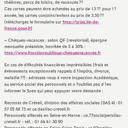
théâtres, parcs de loisirs, de vacances
??
Ces cartes peuvent être achetées au prix de 13
?? pour l
?
o
année, les cartes conjoint/enfant au prix de 3.50
??
(téléchargez le formulaire sur
http://srias.ile-de-
u
france.gouv.fr
)
r
–
Chèques-vacances : selon
QF
(revalorisé), épargne
mensuelle préalable, bonifiée de 5 à 30% :
http://www.fonctionpublique-chequesvacances.fr
s
En cas de difficultés financières imprévisibles (frais et
évènements exceptionnels rappels d
?impôts, divorce,
maladie
??) : adressez-vous à votre Inspection Académique,
au service social des personnels et n
?oubliez pas d
?en
informer le Snes qui peut appuyer votre demande :
Rectorat de Créteil, division des affaires sociales (
DAS
4) : 01
57 02 68 75 et ce.das@ac-creteil.fr
Personnels affectés en Seine-et-Marne : ce.77socialpers@ac-
creteil.fr - tél. : 01 64 41 30 90