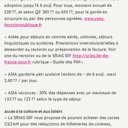
adoption jusqu
?à 6 ans). Pour tous, montant annuel de
é
220
??, et selon
QF
385
?? ou 655
??, pour la garde en
structure ou par des personnes agréées.
www.cesu-
O
fonctionpublique.fr
r
–
Aides pour séjours en centres aérés, colonies, séjours
linguistiques ou scolaires. Prestations interministérielles à
demander au rectorat sur présentation de la facture. Voir
l
site du rectorat ou de la
SRIAS
IDF
http://srias.ile-de-
france.gouv.fr
rubrique «
Guide des
PIM
»
é
–
ASIA
garderie péri scolaire (enfant de + de 6 ans) : maxi
a
2.60
?? / par jour.
–
ASIA
vacances : 30% des dépenses avec un maximum de
n
153
?? ou 122
?? selon le type de séjour.
s
Accès à la culture et aux loisirs
–
La
SRIAS
IDF
vous propose de pouvoir acheter des cartes
T
CEZAM
pour des réductions de billetteries de cinémas,