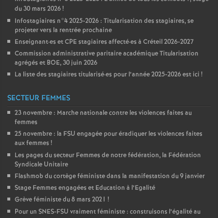
du 30 mars 2026
!
Infostagiaires n°4 2025-2026 : Titularisation des stagiaires, se
projeter vers la rentrée prochaine
Enseignant
·
es et
CPE
stagiaires affecté
·
es à Créteil 2026-2027
Commission administrative paritaire académique Titularisation
agrégés et
BOE
, 30 juin 2026
La liste des stagiaires titularisé
·
es pour l’année 2025-2026 est ici
!
SECTEUR FEMMES
23 novembre : Marche nationale contre les violences faites au
femmes
25 novembre : la
FSU
engagée pour éradiquer les violences faites
aux femmes
!
Les pages du secteur Femmes de notre fédération, la Fédération
Syndicale Unitaire
Flashmob du cortège féministe dans la manifestation du 9 janvier
Stage Femmes engagées et Education à l’Egalité
Grève féministe du 8 mars 2021
!
Pour un
SNES
-
FSU
vraiment féministe : construisons l’égalité au