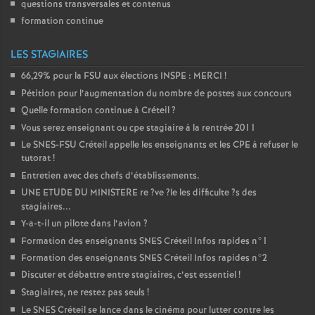
questions transversales et contenus
formation continue
LES STAGIAIRES
66,29% pour la
FSU
aux élections
INSPE
:
MERCI
!
Pétition pour l’augmentation du nombre de postes aux concours
Quelle formation continue à Créteil
?
Vous serez enseignant ou cpe stagiaire à la rentrée 2011
Le
SNES
-
FSU
Créteil appelle les enseignants et les
CPE
à refuser le
tutorat
!
Entretien avec des chefs d’établissements.
UNE
ETUDE
DU
MINISTERE
re
?ve
?le les difficulte
?s des
stagiaires...
Y-a-t-il un pilote dans l’avion
?
Formation des enseignants
SNES
Créteil Infos rapides n°1
Formation des enseignants
SNES
Créteil Infos rapides n°2
Discuter et débattre entre stagiaires, c’est essentiel
!
Stagiaires, ne restez pas seuls
!
Le
SNES
Créteil se lance dans le cinéma pour lutter contre les