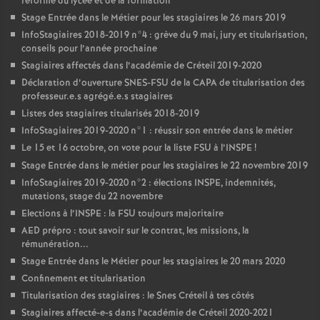
réforme du lycée et de la formation
Stage Entrée dans le Métier pour les stagiaires le 26 mars 2019
InfoStagiaires 2018-2019 n°4 : grève du 9 mai, jury et titularisation,
conseils pour l’année prochaine
Stagiaires affectés dans l’académie de Créteil 2019-2020
Déclaration d’ouverture
SNES
-
FSU
de la
CAPA
de titularisation des
professeur.e.s agrégé.e.s stagiaires
Listes des stagiaires titularisés 2018-2019
InfoStagiaires 2019-2020 n°1 : réussir son entrée dans le métier
Le 15 et 16 octobre, on vote pour la liste
FSU
à l’
INSPE
!
Stage Entrée dans le métier pour les stagiaires le 22 novembre 2019
InfoStagiaires 2019-2020 n°2 : élections
INSPE
, indemnités,
mutations, stage du 22 novembre
Elections à l’
INSPE
: la
FSU
toujours majoritaire
AED
prépro : tout savoir sur le contrat, les missions, la
rémunération...
Stage Entrée dans le Métier pour les stagiaires le 20 mars 2020
Confinement et titularisation
Titularisation des stagiaires : le Snes Créteil à tes côtés
Stagiaires affecté-e-s dans l’académie de Créteil 2020-2021