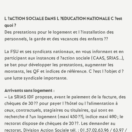
a
L
?
ACTION
SOCIALE
DANS
L
?
EDUCATION
NATIONALE
C
?est
t
quoi
?
Des prestations pour le logement et l
?installation des
i
personnels, la garde et des vacances des enfants
??
La
FSU
et ses syndicats nationaux, en vous informant et en
o
participant aux instances d
?action sociale (
CAAS
,
SRIAS
...),
se bat pour développer les prestations, augmenter les
n
montants, les
QF
et indices de référence. C
?est l
?objet d
?
une lutte syndicale importante.
a
Arrivants sans logement :
–
La
SRIAS
IDF
propose, avant le paiement de la facture, des
l
chèques de 30
?? pour payer l
?hôtel ou l
?alimentation à
ceux, contractuels, stagiaires ou titulaires, qui sont en
d
recherche d
?un logement (maxi 450
??), indice maxi 490
; le
rectorat dispose de chèques de 20
??. Les demander au
rectorat, Division Action Sociale tél. : 01.57.02.63.96 / 63.97 /