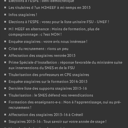
Elections à l’
ESPE
: déni démocratique
Les titulaires d
?un
M2MEEF
à mi-temps en 2015
Infos stagiaires
!
Elections à l’
ESPE
: votez pour la liste unitaire
FSU
-
UNEF
!
M1
MEEF
en alternance : Moins de formation, plus de
compagnonnage : c
?est
NON
!
Enquête stagiaires : votre avis nous intéresse
!
Crise du recrutement : rions un peu
Affectation des stagiaires rentrée 2015
Prime Spéciale d’Installation : réponse favorable du ministère suite
aux interventions du
SNES
et de la
FSU
Titularisation des professeurs et
CPE
stagiaires
Enquête stagiaires sur la formation 2014-2015
Dernière liste des supports stagiaires 2015-16
Titularisation : le
SNES
défend vos revendications
Formation des enseignant-e-s : Non à l’apprentissage, oui au pré-
recrutement
!
Affectation des stagiaires 2015-16 à Créteil
Stagiaires 2015-16 : Tout savoir sur votre année de stage
!