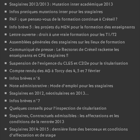
Stagiaires 2012/2013 : Mutation inter académique 2013
Infos pratiques mutations inter pour les stagiaires
PAF
: que pensez-vous de la formation continue à Créteil
?
Info brève 5 : les projets du
MEN
pour la formation des enseignants
Lettre ouverte : droit à une vraie formation pour les T1/T2
Assemblées générales des stagiaires sur les lieux de formation
Communiqué de presse : Le Rectorat de Créteil rackette les
enseignants et
CPE
stagiaires
!!
Suspension de l’exigence du
CLES
et C2I2e pour la titularisation
Compte rendu des
AG
à Torcy des 4, 5 et 7 février
Infos brèves n°6
Note administrative : Mode d’emploi pour les stagiaires
Stagiaires en 2012, néotitulaires en 2013...
Infos brèves n°7
Quelques conseils pour l’inspection de titularisation
Stagiaires, Contractuels admissibles : les affectations et les
conditions de la rentrée 2013
Stagiaires 2014-2015 : dernière liste des berceaux et conditions
d’affectation et de stage