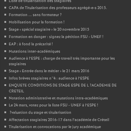
Liste de titularisation des stagiaires
CAPA
de Titularisation des professeurs agrégé-e-s 2015.
Formation ... sans formateur
?
Mobilisation pour la formation
!
Stage «
spécial stagiaire
» le 20 novembre 2015
Formation en danger : signez la pétition
FSU
-
UNEF
!
EAP
: à fond la précarité
!
Mutations inter-académiques
Audience à l’
ESPE
: charge de travail très importante pour les
stagiaires
Stage «
Entrée dans le métier
» le 21 mars 2016
Infos brèves stagiaires n°4 : audience à l’
ESPE
ENQUETE
CONDITIONS
DE
STAGE
ESPE
DE
L
?
ACADEMIE
DE
CRETEIL
Notation administrative et mutations intra-académiques
Le 24 mars, votez pour la liste
FSU
-
UNEF
à l’
ESPE
!
?valuation du stage et titularisation
Affectation stagiaires 2016-17 dans l’académie de Créteil
Titularisation et convocations par le jury académique