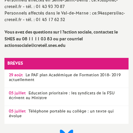
Personnels affectés en Seine-Saint-Denis : ce.93ssp@ac-
creteil.fr - tél. : 01 43 93 70 87
Personnels affectés dans le Val-de-Marne : ce.94aspers@ac-
creteil.fr - tél. : 01 45 17 62 52
Vous avez des questions sur l
?action sociale, contactez le
SNES
au 08 11 11 03 83 ou par courriel
actionsociale@creteil.snes.edu
BRÈVES
29 août
Le
PAF
plan Académique de Formation 2018- 2019
actuellement
05 juillet
Education prioritaire : les syndicats de la
FSU
écrivent au Ministre
05 juillet
Téléphone portable au collège : un texte qui
évolue