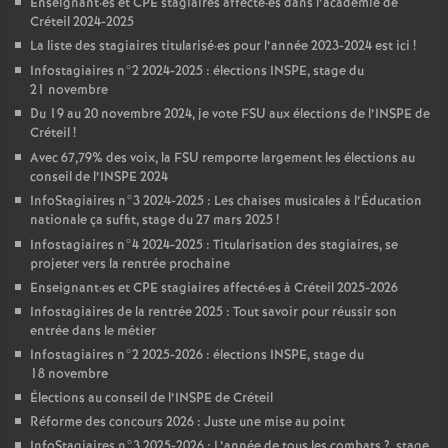
Enseignant
·
es et
CPE
stagiaires affecté
·
es dans l’académie de
Créteil 2024-2025
La liste des stagiaires titularisé
·
es pour l’année 2023-2024 est ici
!
Infostagiaires n°2 2024-2025 : élections
INSPE
, stage du
21 novembre
Du 19 au 20 novembre 2024, je vote
FSU
aux élections de l’
INSPE
de
Créteil
!
Avec 67,79% des voix, la
FSU
remporte largement les élections au
conseil de l’
INSPE
2024
InfoStagiaires n°3 2024-2025 : Les chaises musicales à l’Éducation
nationale ça suffit, stage du 27 mars 2025
!
Infostagiaires n°4 2024-2025 : Titularisation des stagiaires, se
projeter vers la rentrée prochaine
Enseignant
·
es et
CPE
stagiaires affecté
·
es à Créteil 2025-2026
Infostagiaires de la rentrée 2025 : Tout savoir pour réussir son
entrée dans le métier
Infostagiaires n°2 2025-2026 : élections
INSPE
, stage du
18 novembre
Élections au conseil de l’
INSPE
de Créteil
Réforme des concours 2026 : Juste une mise au point
InfoStagiaires n°3 2025-2026 : L’année de tous les combats
?, stage