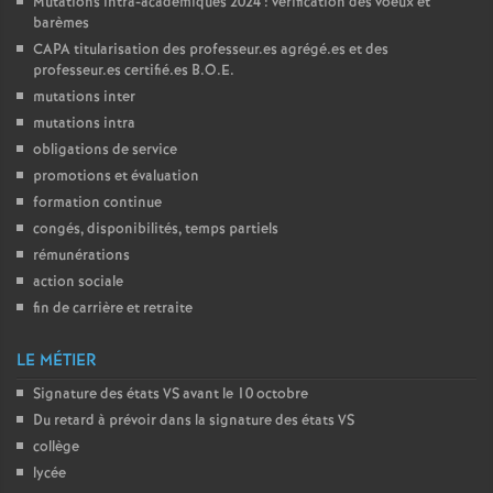
Mutations intra-académiques 2024 : vérification des voeux et
barèmes
CAPA
titularisation des professeur.es agrégé.es et des
professeur.es certifié.es
B.O.E.
mutations inter
mutations intra
obligations de service
promotions et évaluation
formation continue
congés, disponibilités, temps partiels
rémunérations
action sociale
fin de carrière et retraite
LE MÉTIER
Signature des états
VS
avant le 10 octobre
Du retard à prévoir dans la signature des états
VS
collège
lycée