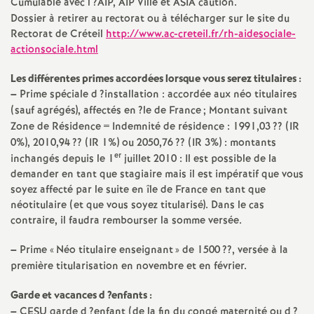
Cumulable avec l
?
AIP
,
AIP
Ville et
ASIA
caution.
e
Dossier à retirer au rectorat ou à télécharger sur le site du
Rectorat de Créteil
http://www.ac-creteil.fr/rh-aidesociale-
c
actionsociale.html
Les différentes primes accordées lorsque vous serez titulaires :
o
–
Prime spéciale d
?installation : accordée aux néo titulaires
(sauf agrégés), affectés en
?le de France
; Montant suivant
n
Zone de Résidence = Indemnité de résidence : 1991,03
?? (
IR
0%), 2010,94
?? (
IR
1%) ou 2050,76
?? (
IR
3%) : montants
d
er
inchangés depuis le 1
juillet 2010 : Il est possible de la
demander en tant que stagiaire mais il est impératif que vous
d
soyez affecté par le suite en île de France en tant que
néotitulaire (et que vous soyez titularisé). Dans le cas
contraire, il faudra rembourser la somme versée.
e
–
Prime «
Néo titulaire enseignant
» de 1500
??, versée à la
g
première titularisation en novembre et en février.
r
Garde et vacances d
?enfants :
–
CESU
garde d
?enfant (de la fin du congé maternité ou d
?