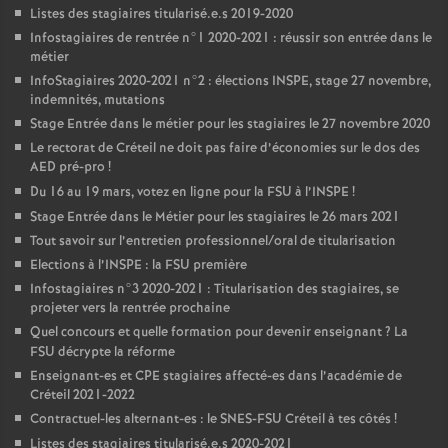
Listes des stagiaires titularisé.e.s 2019-2020
Infostagiaires de rentrée n°1 2020-2021 : réussir son entrée dans le
métier
InfoStagiaires 2020-2021 n°2 : élections
INSPE
, stage 27 novembre,
indemnités, mutations
Stage Entrée dans le métier pour les stagiaires le 27 novembre 2020
Le rectorat de Créteil ne doit pas faire d’économies sur le dos des
AED
pré-pro
!
Du 16 au 19 mars, votez en ligne pour la
FSU
à l’
INSPE
!
Stage Entrée dans le Métier pour les stagiaires le 26 mars 2021
Tout savoir sur l’entretien professionnel/oral de titularisation
Elections à l’
INSPE
: la
FSU
première
Infostagiaires n°3 2020-2021 : Titularisation des stagiaires, se
projeter vers la rentrée prochaine
Quel concours et quelle formation pour devenir enseignant
? La
FSU
décrypte la réforme
Enseignant-es et
CPE
stagiaires affecté-es dans l’académie de
Créteil 2021-2022
Contractuel-les alternant-es : le
SNES
-
FSU
Créteil à tes côtés
!
Listes des stagiaires titularisé.e.s 2020-2021