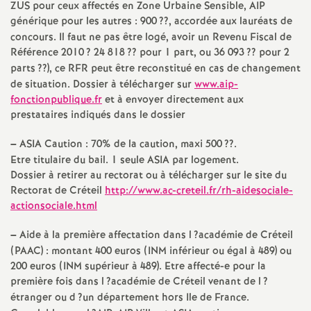
e
ZUS
pour ceux affectés en Zone Urbaine Sensible,
AIP
générique pour les autres : 900
??, accordée aux lauréats de
m
concours. Il faut ne pas être logé, avoir un Revenu Fiscal de
Référence 2010
? 24 818
?? pour 1 part, ou 36 093
?? pour 2
parts
??), ce
RFR
peut être reconstitué en cas de changement
e
de situation. Dossier à télécharger sur
www.aip-
fonctionpublique.fr
et à envoyer directement aux
n
prestataires indiqués dans le dossier
t
–
ASIA
Caution : 70% de la caution, maxi 500
??.
Etre titulaire du bail. 1 seule
ASIA
par logement.
Dossier à retirer au rectorat ou à télécharger sur le site du
s
Rectorat de Créteil
http://www.ac-creteil.fr/rh-aidesociale-
actionsociale.html
d
–
Aide à la première affectation dans l
?académie de Créteil
e
(
PAAC
) : montant 400 euros (
INM
inférieur ou égal à 489) ou
200 euros (
INM
supérieur à 489). Etre affecté-e pour la
première fois dans l
?académie de Créteil venant de l
?
S
étranger ou d
?un département hors Ile de France.