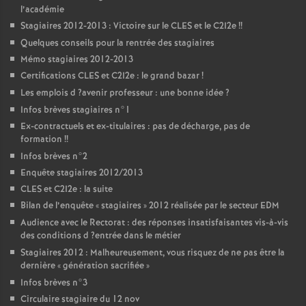
l’académie
Stagiaires 2012-2013 : Victoire sur le
CLES
et le C2I2e
!!
Quelques conseils pour la rentrée des stagiaires
Mémo stagiaires 2012-2013
Certifications
CLES
et C2I2e : le grand bazar
!
Les emplois d
?avenir professeur : une bonne idée
?
Infos brèves stagiaires n°1
Ex-contractuels et ex-titulaires : pas de décharge, pas de
formation
!!
Infos brèves n°2
Enquête stagiaires 2012/2013
CLES
et C2I2e : la suite
Bilan de l’enquête «
stagiaires
» 2012 réalisée par le secteur
EDM
Audience avec le Rectorat : des réponses insatisfaisantes vis-à-vis
des conditions d
?entrée dans le métier
Stagiaires 2012 : Malheureusement, vous risquez de ne pas être la
dernière «
génération sacrifiée
»
Infos brèves n°3
Circulaire stagiaire du 12 nov