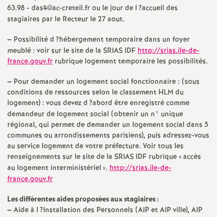
e
63.98 - das4@ac-creteil.fr ou le jour de l
?accueil des
stagiaires par le Recteur le 27 aout.
s
–
Possibilité d
?hébergement temporaire dans un foyer
E
meublé : voir sur le site de la
SRIAS
IDF
http://srias.ile-de-
france.gouv.fr
rubrique logement temporaire les possibilités.
n
–
Pour demander un logement social fonctionnaire : (sous
conditions de ressources selon le classement
HLM
du
s
logement) : vous devez d
?abord être enregistré comme
demandeur de logement social (obtenir un n° unique
e
régional, qui permet de demander un logement social dans 5
communes ou arrondissements parisiens), puis adressez-vous
i
au service logement de votre préfecture. Voir tous les
renseignements sur le site de la
SRIAS
IDF
rubrique «
accès
g
au logement interministériel
».
http://srias.ile-de-
france.gouv.fr
n
Les différentes aides proposées aux stagiaires :
–
Aide à l
?Installation des Personnels (
AIP
et
AIP
ville),
AIP