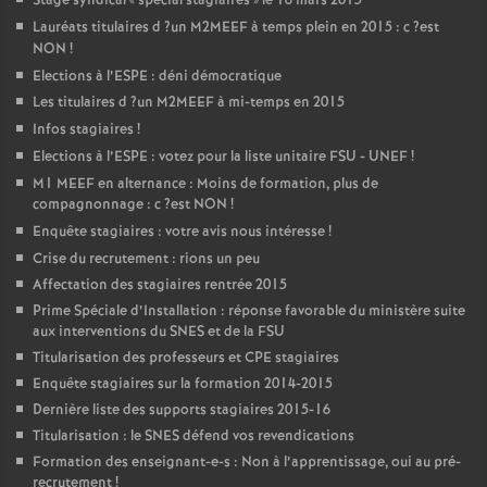
Stage syndical «
spécial stagiaires
» le 16 mars 2015
Lauréats titulaires d
?un
M2MEEF
à temps plein en 2015 : c
?est
NON
!
Elections à l’
ESPE
: déni démocratique
Les titulaires d
?un
M2MEEF
à mi-temps en 2015
Infos stagiaires
!
Elections à l’
ESPE
: votez pour la liste unitaire
FSU
-
UNEF
!
M1
MEEF
en alternance : Moins de formation, plus de
compagnonnage : c
?est
NON
!
Enquête stagiaires : votre avis nous intéresse
!
Crise du recrutement : rions un peu
Affectation des stagiaires rentrée 2015
Prime Spéciale d’Installation : réponse favorable du ministère suite
aux interventions du
SNES
et de la
FSU
Titularisation des professeurs et
CPE
stagiaires
Enquête stagiaires sur la formation 2014-2015
Dernière liste des supports stagiaires 2015-16
Titularisation : le
SNES
défend vos revendications
Formation des enseignant-e-s : Non à l’apprentissage, oui au pré-
recrutement
!