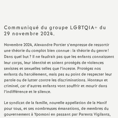
a
t
Communiqué du groupe
LGBTQIA
+ du
29 novembre 2024.
i
Novembre 2024, Alexandre Portier s’empresse de ressortir
o
une théorie du complot bien connue : la théorie du genre
!
Dans quel but
? Il ne faudrait pas que les enfants connaissent
n
leur corps, leur identité et soient protégés de violences
sexistes et sexuelles telles que l’inceste. Protégez nos
enfants du harcèlement, mais pas au point de respecter leur
a
parole ou de lutter contre les discriminations. Honteux et
criminel, car d’autres enfants vont souffrir et mourir dans
l
l’indifférence et le silence.
d
Le syndicat de la famille, nouvelle appellation de la Manif
pour tous, et ses nombreuses émanations, de membres du
gouvernement à Ypomoni en passant par Parents Vigilants,