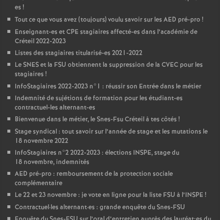
es
!
Tout ce que vous avez (toujours) voulu savoir sur les
AED
pré-pro
!
Enseignant-es et
CPE
stagiaires affecté-es dans l’académie de
Créteil 2022-2023
Listes des stagiaires titularisé-es 2021-2022
Le
SNES
et la
FSU
obtiennent la suppression de la
CVEC
pour les
stagiaires
!
InfoStagiaires 2022-2023 n°1 : réussir son Entrée dans le métier
Indemnité de sujétions de formation pour les étudiant-es
contractuel-les alternant-es
Bienvenue dans le métier, le Snes-Fsu Créteil à tes côtés
!
Stage syndical : tout savoir sur l’année de stage et les mutations le
18 novembre 2022
InfoStagiaires n°2 2022-2023 : élections
INSPE
, stage du
18 novembre, indemnités
AED
pré-pro : remboursement de la protection sociale
complémentaire
Le 22 et 23 novembre : je vote en ligne pour la liste
FSU
à l’
INSPE
!
Contractuel
·
les alternant
·
es : grande enquête du Snes-
FSU
Enquête du Snes-
FSU
sur l’oral d’entretien auprès des lauréat•es du