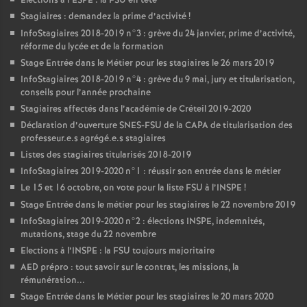
Elections à l’
ESPE
: la
FSU
en tête
Stagiaires : demandez la prime d’activité
!
InfoStagiaires 2018-2019 n°3 : grève du 24 janvier, prime d’activité,
réforme du lycée et de la formation
Stage Entrée dans le Métier pour les stagiaires le 26 mars 2019
InfoStagiaires 2018-2019 n°4 : grève du 9 mai, jury et titularisation,
conseils pour l’année prochaine
Stagiaires affectés dans l’académie de Créteil 2019-2020
Déclaration d’ouverture
SNES
-
FSU
de la
CAPA
de titularisation des
professeur.e.s agrégé.e.s stagiaires
Listes des stagiaires titularisés 2018-2019
InfoStagiaires 2019-2020 n°1 : réussir son entrée dans le métier
Le 15 et 16 octobre, on vote pour la liste
FSU
à l’
INSPE
!
Stage Entrée dans le métier pour les stagiaires le 22 novembre 2019
InfoStagiaires 2019-2020 n°2 : élections
INSPE
, indemnités,
mutations, stage du 22 novembre
Elections à l’
INSPE
: la
FSU
toujours majoritaire
AED
prépro : tout savoir sur le contrat, les missions, la
rémunération...
Stage Entrée dans le Métier pour les stagiaires le 20 mars 2020