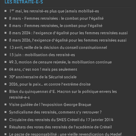
LES RETRAITÉ-E-S
er
1
mai, les retraité-es plus que jamais mobilisé-es
8 mars - Femmes retraitées : le combat pour l’égalité
8 mars - Femmes retraitées, le combat pour l’égalité
8 mars 2024 : l’exigence d’égalité pour les femmes retraitées aussi
8 mars 2026, l’exigence d’égalité pour les femmes retraitées aussi
13 avril, veille de la décision du conseil constitutionnel
15 juin : mobilisation des retraité-es
49.3, motion de censure rejetée, la mobilisation continue
64 ans, c’est non
! mais pas seulement
e
70
anniversaire de la Sécurité sociale
2026, pour la paix… et contre l’extrême droite
Bilan du quinquennat d’E. Macron sur la politique envers les
retraité-e-s
Visite guidée de l
?exposition George Braque
Syndicalisme des retraités, comment s’y retrouver
?
Circulaire des retraités du
SNES
Créteil du 17 janvier 2014
Résultats des votes des retraités de l’académie de Créteil
Le pacte de responsabilité : une vieille revendication du Medef