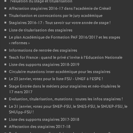
?valuation du stage et titularisation
Affectation stagiaires 2016-17 dans l’académie de Créteil
Titularisation et convocations par le jury académique
Stagiaires 2016-17 : Tout savoir sur votre année de stage
!
Liste de titularisation des stagiaires
Le plan Académique de Formation
PAF
2016/2017 et les stages
«
reformes
»
Informations de rentrée des stagiaires
Teach for France : quand le privé s’invite à l’Education Nationale
Liste des supports stagiaires 2018-2019
Circulaire mutations inter-académique pour les stagiaires
Le 25 janvier, votez pour la liste
FSU
-
UNEF
à l’
ESPE
!
Stage Entrée dans le métiers pour stagiaires et néo-titulaires le
17 mars 2017
Evaluation, titularisation, mutations : toutes les infos stagiaires
!
Le 31 janvier, votez pour
SNEP
-
FSU
, le
SNES
-
FSU
, le
SNUEP
-
FSU
, le
SNUipp-
FSU
!
Liste des supports stagiaires 2017-2018
Affectation des stagiaires 2017-18