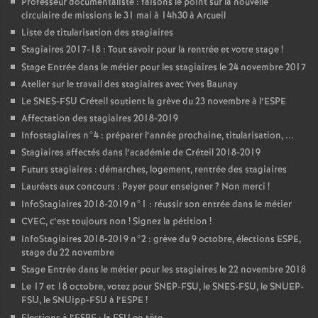
Professeur documentaliste : faisons le point sur la nouvelle
circulaire de missions le 31 mai à 14h30 à Arcueil
Liste de titularisation des stagiaires
Stagiaires 2017-18 : Tout savoir pour la rentrée et votre stage
!
Stage Entrée dans le métier pour les stagiaires le 24 novembre 2017
Atelier sur le travail des stagiaires avec Yves Baunay
Le
SNES
-
FSU
Créteil soutient la grève du 23 novembre à l’
ESPE
Affectation des stagiaires 2018-2019
Infostagiaires n°4 : préparer l’année prochaine, titularisation, ...
Stagiaires affectés dans l’académie de Créteil 2018-2019
Futurs stagiaires : démarches, logement, rentrée des stagiaires
Lauréats aux concours : Payer pour enseigner
? Non merci
!
InfoStagiaires 2018-2019 n°1 : réussir son entrée dans le métier
CVEC
, c’est toujours non
! Signez la pétition
!
InfoStagiaires 2018-2019 n°2 : grève du 9 octobre, élections
ESPE
,
stage du 22 novembre
Stage Entrée dans le métier pour les stagiaires le 22 novembre 2018
Le 17 et 18 octobre, votez pour
SNEP
-
FSU
, le
SNES
-
FSU
, le
SNUEP
-
FSU
, le SNUipp-
FSU
à l’
ESPE
!