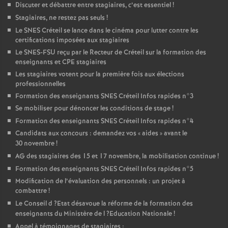
Discuter et débattre entre stagiaires, c’est essentiel
!
Stagiaires, ne restez pas seuls
!
Le
SNES
Créteil se lance dans le cinéma pour lutter contre les
certifications imposées aux stagiaires
Le
SNES
-
FSU
reçu par le Recteur de Créteil sur la formation des
enseignants et
CPE
stagiaires
Les stagiaires votent pour la première fois aux élections
professionnelles
Formation des enseignants
SNES
Créteil Infos rapides n°3
Se mobiliser pour dénoncer les conditions de stage
!
Formation des enseignants
SNES
Créteil Infos rapides n°4
Candidats aux concours : demandez vos «
aides
» avant le
30 novembre
!
AG
des stagiaires des 15 et 17 novembre, la mobilisation continue
!
Formation des enseignants
SNES
Créteil Infos rapides n°5
Modification de l’évaluation des personnels : un projet à
combattre
!
Le Conseil d
?Etat désavoue la réforme de la formation des
enseignants du Ministère de l
?Education Nationale
!
Appel à témoignages de stagiaires :