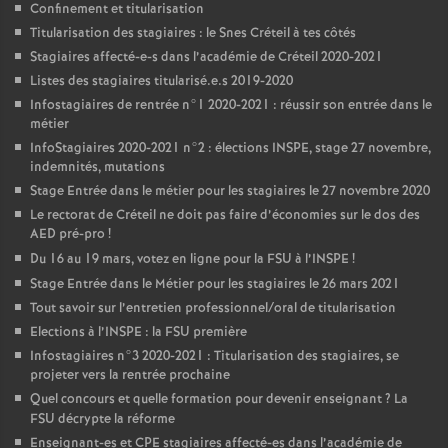
Confinement et titularisation
Titularisation des stagiaires : le Snes Créteil à tes côtés
Stagiaires affecté-e-s dans l’académie de Créteil 2020-2021
Listes des stagiaires titularisé.e.s 2019-2020
Infostagiaires de rentrée n°1 2020-2021 : réussir son entrée dans le
métier
InfoStagiaires 2020-2021 n°2 : élections
INSPE
, stage 27 novembre,
indemnités, mutations
Stage Entrée dans le métier pour les stagiaires le 27 novembre 2020
Le rectorat de Créteil ne doit pas faire d’économies sur le dos des
AED
pré-pro
!
Du 16 au 19 mars, votez en ligne pour la
FSU
à l’
INSPE
!
Stage Entrée dans le Métier pour les stagiaires le 26 mars 2021
Tout savoir sur l’entretien professionnel/oral de titularisation
Elections à l’
INSPE
: la
FSU
première
Infostagiaires n°3 2020-2021 : Titularisation des stagiaires, se
projeter vers la rentrée prochaine
Quel concours et quelle formation pour devenir enseignant
? La
FSU
décrypte la réforme
Enseignant-es et
CPE
stagiaires affecté-es dans l’académie de