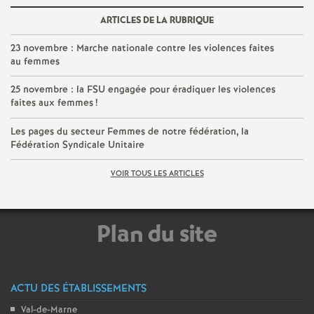
e
ARTICLES DE LA RUBRIQUE
c
23 novembre : Marche nationale contre les violences faites
au femmes
o
25 novembre : la
FSU
engagée pour éradiquer les violences
faites aux femmes
!
n
Les pages du secteur Femmes de notre fédération, la
Fédération Syndicale Unitaire
d
VOIR TOUS LES ARTICLES
d
e
Plan du site
g
ACTU DES ÉTABLISSEMENTS
r
Val-de-Marne