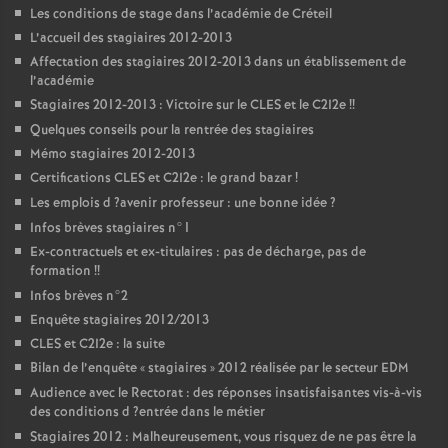
Les conditions de stage dans l’académie de Créteil
L’accueil des stagiaires 2012-2013
Affectation des stagiaires 2012-2013 dans un établissement de
l’académie
Stagiaires 2012-2013 : Victoire sur le
CLES
et le C2I2e
!!
Quelques conseils pour la rentrée des stagiaires
Mémo stagiaires 2012-2013
Certifications
CLES
et C2I2e : le grand bazar
!
Les emplois d
?avenir professeur : une bonne idée
?
Infos brèves stagiaires n°1
Ex-contractuels et ex-titulaires : pas de décharge, pas de
formation
!!
Infos brèves n°2
Enquête stagiaires 2012/2013
CLES
et C2I2e : la suite
Bilan de l’enquête «
stagiaires
» 2012 réalisée par le secteur
EDM
Audience avec le Rectorat : des réponses insatisfaisantes vis-à-vis
des conditions d
?entrée dans le métier
Stagiaires 2012 : Malheureusement, vous risquez de ne pas être la