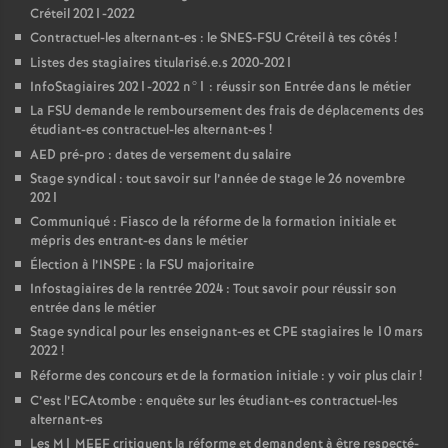
Créteil 2021-2022
Contractuel-les alternant-es : le
SNES
-
FSU
Créteil à tes côtés
!
Listes des stagiaires titularisé.e.s 2020-2021
InfoStagiaires 2021-2022 n°1 : réussir son Entrée dans le métier
La
FSU
demande le remboursement des frais de déplacements des
étudiant-es contractuel-les alternant-es
!
AED
pré-pro : dates de versement du salaire
Stage syndical : tout savoir sur l’année de stage le 26 novembre
2021
Communiqué : Fiasco de la réforme de la formation initiale et
mépris des entrant-es dans le métier
Élection à l’
INSPE
: la
FSU
majoritaire
Infostagiaires de la rentrée 2024 : Tout savoir pour réussir son
entrée dans le métier
Stage syndical pour les enseignant-es et
CPE
stagiaires le 10 mars
2022
!
Réforme des concours et de la formation initiale : y voir plus clair
!
C’est l’ECAtombe : enquête sur les étudiant-es contractuel-les
alternant-es
Les M1
MEEF
critiquent la réforme et demandent à être respecté-