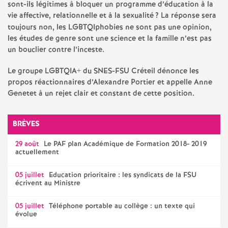
e
sont-ils légitimes à bloquer un programme d’éducation à la
vie affective, relationnelle et à la sexualité
? La réponse sera
s
toujours non, les LGBTQIphobies ne sont pas une opinion,
les études de genre sont une science et la famille n’est pas
E
un bouclier contre l’inceste.
Le groupe
LGBTQIA
+ du
SNES
-
FSU
Créteil dénonce les
n
propos réactionnaires d’Alexandre Portier et appelle Anne
Genetet à un rejet clair et constant de cette position.
s
BRÈVES
e
29 août
Le
PAF
plan Académique de Formation 2018- 2019
i
actuellement
05 juillet
Education prioritaire : les syndicats de la
FSU
g
écrivent au Ministre
n
05 juillet
Téléphone portable au collège : un texte qui
évolue