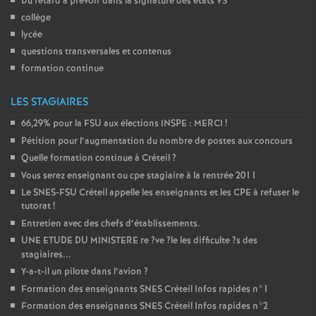
Du retard à prévoir dans la signature des états
VS
collège
lycée
questions transversales et contenus
formation continue
LES STAGIAIRES
66,29% pour la
FSU
aux élections
INSPE
:
MERCI
!
Pétition pour l’augmentation du nombre de postes aux concours
Quelle formation continue à Créteil
?
Vous serez enseignant ou cpe stagiaire à la rentrée 2011
Le
SNES
-
FSU
Créteil appelle les enseignants et les
CPE
à refuser le
tutorat
!
Entretien avec des chefs d’établissements.
UNE
ETUDE
DU
MINISTERE
re
?ve
?le les difficulte
?s des
stagiaires...
Y-a-t-il un pilote dans l’avion
?
Formation des enseignants
SNES
Créteil Infos rapides n°1
Formation des enseignants
SNES
Créteil Infos rapides n°2