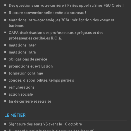
Des questions sur votre carrière
? Faites appel au Snes
FSU
Créteil.
o
Rupture conventionnelle : enfin du nouveau
!
Mutations intra-académiques 2024 : vérification des voeux et
u
barèmes
CAPA
titularisation des professeur.es agrégé.es et des
professeur.es certifié.es
B.O.E.
r
mutations inter
mutations intra
s
obligations de service
promotions et évaluation
formation continue
congés, disponibilités, temps partiels
rémunérations
action sociale
fin de carrière et retraite
LE MÉTIER
Signature des états
VS
avant le 10 octobre