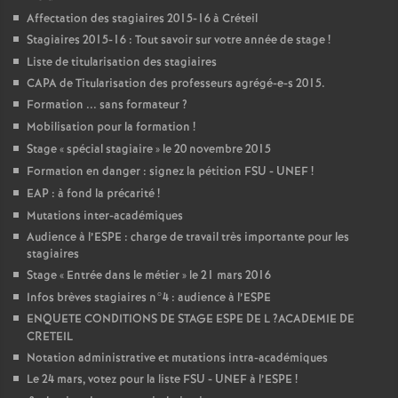
Affectation des stagiaires 2015-16 à Créteil
Stagiaires 2015-16 : Tout savoir sur votre année de stage
!
Liste de titularisation des stagiaires
CAPA
de Titularisation des professeurs agrégé-e-s 2015.
Formation ... sans formateur
?
Mobilisation pour la formation
!
Stage «
spécial stagiaire
» le 20 novembre 2015
Formation en danger : signez la pétition
FSU
-
UNEF
!
EAP
: à fond la précarité
!
Mutations inter-académiques
Audience à l’
ESPE
: charge de travail très importante pour les
stagiaires
Stage «
Entrée dans le métier
» le 21 mars 2016
Infos brèves stagiaires n°4 : audience à l’
ESPE
ENQUETE
CONDITIONS
DE
STAGE
ESPE
DE
L
?
ACADEMIE
DE
CRETEIL
Notation administrative et mutations intra-académiques
Le 24 mars, votez pour la liste
FSU
-
UNEF
à l’
ESPE
!