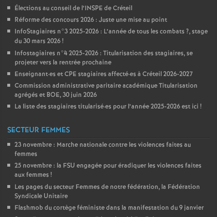
Élections au conseil de l’
INSPE
de Créteil
Réforme des concours 2026 : Juste une mise au point
InfoStagiaires n°3 2025-2026 : L’année de tous les combats
?, stage
du 30 mars 2026
!
Infostagiaires n°4 2025-2026 : Titularisation des stagiaires, se
projeter vers la rentrée prochaine
Enseignant
·
es et
CPE
stagiaires affecté
·
es à Créteil 2026-2027
Commission administrative paritaire académique Titularisation
agrégés et
BOE
, 30 juin 2026
La liste des stagiaires titularisé
·
es pour l’année 2025-2026 est ici
!
SECTEUR FEMMES
23 novembre : Marche nationale contre les violences faites au
femmes
25 novembre : la
FSU
engagée pour éradiquer les violences faites
aux femmes
!
Les pages du secteur Femmes de notre fédération, la Fédération
Syndicale Unitaire
Flashmob du cortège féministe dans la manifestation du 9 janvier