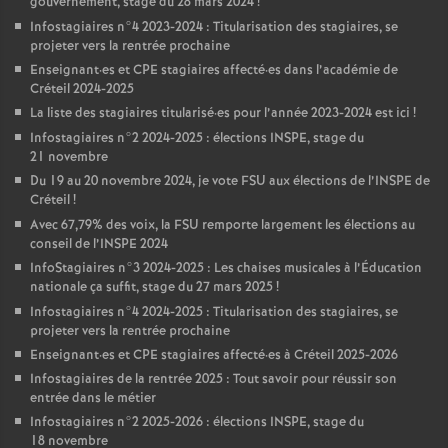
gouvernement, stage du 28 mars 2024
!
Infostagiaires n°4 2023-2024 : Titularisation des stagiaires, se
projeter vers la rentrée prochaine
Enseignant
·
es et
CPE
stagiaires affecté
·
es dans l’académie de
Créteil 2024-2025
La liste des stagiaires titularisé
·
es pour l’année 2023-2024 est ici
!
Infostagiaires n°2 2024-2025 : élections
INSPE
, stage du
21 novembre
Du 19 au 20 novembre 2024, je vote
FSU
aux élections de l’
INSPE
de
Créteil
!
Avec 67,79% des voix, la
FSU
remporte largement les élections au
conseil de l’
INSPE
2024
InfoStagiaires n°3 2024-2025 : Les chaises musicales à l’Éducation
nationale ça suffit, stage du 27 mars 2025
!
Infostagiaires n°4 2024-2025 : Titularisation des stagiaires, se
projeter vers la rentrée prochaine
Enseignant
·
es et
CPE
stagiaires affecté
·
es à Créteil 2025-2026
Infostagiaires de la rentrée 2025 : Tout savoir pour réussir son
entrée dans le métier
Infostagiaires n°2 2025-2026 : élections
INSPE
, stage du
18 novembre