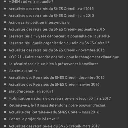
MGEN
: où va la mutuelle
?
Actualités des retraités du
SNES
Créteil- avril 2015
Actualités des retraités du
SNES
Créteil - juin 2015
Action carte pétition intersyndicale
Actualités des retraités du
SNES
Créteil- septembre 2015
Les retraités à l’Elysée dénoncent la poursuite de l’austérité
Les retraités : quelle organisation au sein du
SNES
-Créteil
?
Actualités des retraités du
SNES
Créteil - novembre 2015
COP
21 - Faire entendre nos voix pour le changement climatique
La sécurité sociale, un bien à préserver et à améliorer
L’accès aux soins
Actualités des Retraités du
SNES
Créteil- décembre 2015
Actualités des Retraités du
SNES
Créteil- janvier 2016
Etat d’urgence : en sortir
!
Mobilisation nationale des retraité-e-s le jeudi 30 mars 2017
Retraité-e-s, le 10 mars défendons notre pouvoir d’achat
Actualité des Retraité-e-s du
SNES
Créteil- mars 2016
Contre le projet de loi travail
!
Actualités des retraité-e-s du
SNES
Créteil- mars 2017