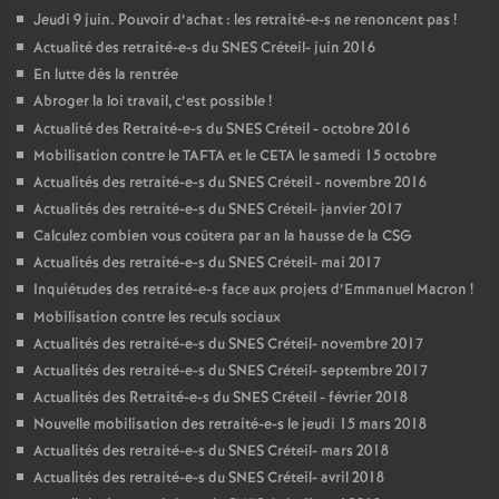
Jeudi 9 juin. Pouvoir d’achat : les retraité-e-s ne renoncent pas
!
Actualité des retraité-e-s du
SNES
Créteil- juin 2016
En lutte dès la rentrée
Abroger la loi travail, c’est possible
!
Actualité des Retraité-e-s du
SNES
Créteil - octobre 2016
Mobilisation contre le
TAFTA
et le
CETA
le samedi 15 octobre
Actualités des retraité-e-s du
SNES
Créteil - novembre 2016
Actualités des retraité-e-s du
SNES
Créteil- janvier 2017
Calculez combien vous coûtera par an la hausse de la
CSG
Actualités des retraité-e-s du
SNES
Créteil- mai 2017
Inquiétudes des retraité-e-s face aux projets d’Emmanuel Macron
!
Mobilisation contre les reculs sociaux
Actualités des retraité-e-s du
SNES
Créteil- novembre 2017
Actualités des retraité-e-s du
SNES
Créteil- septembre 2017
Actualités des Retraité-e-s du
SNES
Créteil - février 2018
Nouvelle mobilisation des retraité-e-s le jeudi 15 mars 2018
Actualités des retraité-e-s du
SNES
Créteil- mars 2018
Actualités des retraité-e-s du
SNES
Créteil- avril 2018