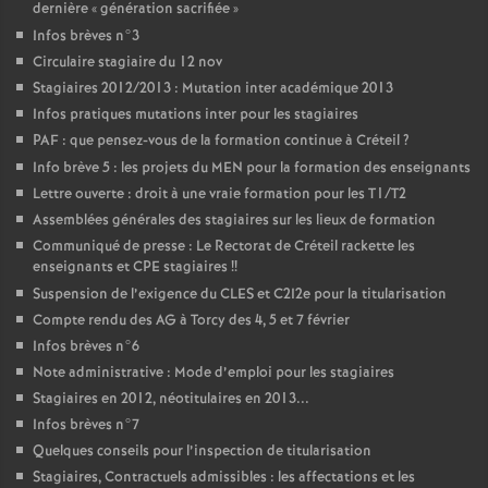
dernière «
génération sacrifiée
»
Infos brèves n°3
Circulaire stagiaire du 12 nov
Stagiaires 2012/2013 : Mutation inter académique 2013
Infos pratiques mutations inter pour les stagiaires
PAF
: que pensez-vous de la formation continue à Créteil
?
Info brève 5 : les projets du
MEN
pour la formation des enseignants
Lettre ouverte : droit à une vraie formation pour les T1/T2
Assemblées générales des stagiaires sur les lieux de formation
Communiqué de presse : Le Rectorat de Créteil rackette les
enseignants et
CPE
stagiaires
!!
Suspension de l’exigence du
CLES
et C2I2e pour la titularisation
Compte rendu des
AG
à Torcy des 4, 5 et 7 février
Infos brèves n°6
Note administrative : Mode d’emploi pour les stagiaires
Stagiaires en 2012, néotitulaires en 2013...
Infos brèves n°7
Quelques conseils pour l’inspection de titularisation
Stagiaires, Contractuels admissibles : les affectations et les