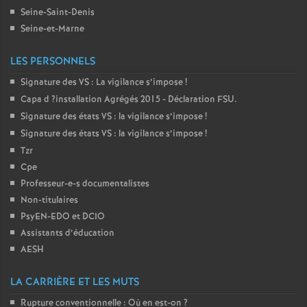
Seine-Saint-Denis
é
Seine-et-Marne
O
LES PERSONNELS
Signature des
VS
: La vigilance s’impose
!
r
Capa d
?installation Agrégés 2015 - Déclaration
FSU
.
Signature des états
VS
: la vigilance s’impose
!
l
Signature des états
VS
: la vigilance s’impose
!
Tzr
é
Cpe
Professeur-e-s documentalistes
a
Non-titulaires
PsyEN-
EDO
et
DCIO
n
Assistants d’éducation
AESH
s
LA CARRIÈRE ET LES MUTS
T
Rupture conventionnelle : Où en est-on
?