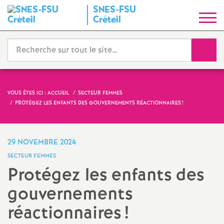
SNES
-
FSU
S
Créteil
y
Reche
n
d
VOUS ÊTES ICI :
ACCUEIL
SECTEUR FEMMES
PROTÉGEZ LES ENFANTS DES GOUVERNEMENTS RÉACTIONNAIRES
!
i
c
29 NOVEMBRE 2024
SECTEUR FEMMES
a
Protégez les enfants des
gouvernements
t
réactionnaires
!
N