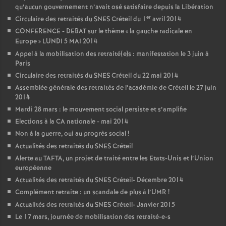
qu’aucun gouvernement n’avait osé satisfaire depuis la Libération
er
Circulaire des retraités du
SNES
Créteil du 1
avril 2014
CONFERENCE
-
DEBAT
sur le thème «
la gauche radicale en
Europe
»
LUNDI
5
MAI
2014
Appel à la mobilisation des retraité(e)s : manifestation le 3 juin à
Paris
Circulaire des retraités du
SNES
Créteil du 22 mai 2014
Assemblée générale des retraités de l’académie de Créteil le 27 juin
2014
Mardi 28 mars : le mouvement social persiste et s’amplifie
Elections à la
CA
nationale - mai 2014
Non à la guerre, oui au progrès social
!
Actualités des retraités du
SNES
Créteil
Alerte au
TAFTA
, un projet de traité entre les Etats-Unis et l’Union
européenne
Actualités des retraités du
SNES
Créteil- Décembre 2014
Complément retraite : un scandale de plus à l’
UMR
!
Actualités des retraités du
SNES
Créteil- Janvier 2015
Le 17 mars, journée de mobilisation des retraité-e-s