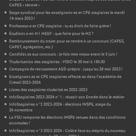
CAPES
«
rénové
»
Stage syndical pour les enseignant-es et
CPE
stagiaires le mardi
14 mars 2023
!
Professeur.e et
CPE
stagiaire : tu as droit de faire grève
!
Étudiant.e en M1
MEEF
: que faire pour le M2
?
Remboursement du trajet pour se rendre à un concours (
CAPES
,
CAPET
, agrégation, etc.)
Candidat.es aux concours : je fais mes voeux avant le 5 juin
!
Titularisation des stagiaires :
VISIO
le 30 mai à 18h30
Campagne de recrutement
AED
-prépro : jusqu’au 28 mai 2023
!
Enseignant.es et
CPE
stagiaires affecté.es dans l’académie de
Créteil 2023-2024
Listes des stagiaires titularisé.es 2022-2023
InfoStagiaires 2023-2024 n°1 : réussir son Entrée dans le métier
InfoStagiaires n°2 2023-2024 : élections
INSPE
, stage du
24 novembre
La
FSU
remporte les élections
INSPE
tenues dans des conditions
anormales
!
InfoStagiaires n°3 2023-2024 : Colère face au mépris du nouveau