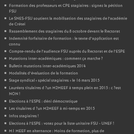
Formation des professeurs et
CPE
stagiaires : signez la pétition
FSU
Le
SNES
-
FSU
soutient la mobilisation des stagiaires de l’académie
de Crétei
Rassemblement des stagiaires du 8 octobre devant le Rectorat
Indemnité forfaitaire de formation : le texte d’application est
connu
Compte-rendu de l’audience
FSU
auprès du Rectorat et de l’
ESPE
Mutations inter-académiques : comment ça marche
?
Bulletin mutations inter-académiques 2014
Modalités d’évaluation de la formation
Stage syndical «
spécial stagiaires
» le 16 mars 2015
Lauréats titulaires d
?un
M2MEEF
à temps plein en 2015 : c
?est
NON
!
Elections à l’
ESPE
: déni démocratique
Les titulaires d
?un
M2MEEF
à mi-temps en 2015
Infos stagiaires
!
Elections à l’
ESPE
: votez pour la liste unitaire
FSU
-
UNEF
!
M1
MEEF
en alternance : Moins de formation, plus de