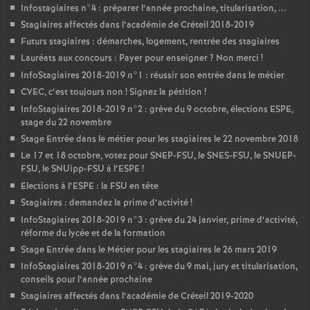
Infostagiaires n°4 : préparer l’année prochaine, titularisation, ...
Stagiaires affectés dans l’académie de Créteil 2018-2019
Futurs stagiaires : démarches, logement, rentrée des stagiaires
Lauréats aux concours : Payer pour enseigner
? Non merci
!
InfoStagiaires 2018-2019 n°1 : réussir son entrée dans le métier
CVEC
, c’est toujours non
! Signez la pétition
!
InfoStagiaires 2018-2019 n°2 : grève du 9 octobre, élections
ESPE
,
stage du 22 novembre
Stage Entrée dans le métier pour les stagiaires le 22 novembre 2018
Le 17 et 18 octobre, votez pour
SNEP
-
FSU
, le
SNES
-
FSU
, le
SNUEP
-
FSU
, le SNUipp-
FSU
à l’
ESPE
!
Elections à l’
ESPE
: la
FSU
en tête
Stagiaires : demandez la prime d’activité
!
InfoStagiaires 2018-2019 n°3 : grève du 24 janvier, prime d’activité,
réforme du lycée et de la formation
Stage Entrée dans le Métier pour les stagiaires le 26 mars 2019
InfoStagiaires 2018-2019 n°4 : grève du 9 mai, jury et titularisation,
conseils pour l’année prochaine
Stagiaires affectés dans l’académie de Créteil 2019-2020