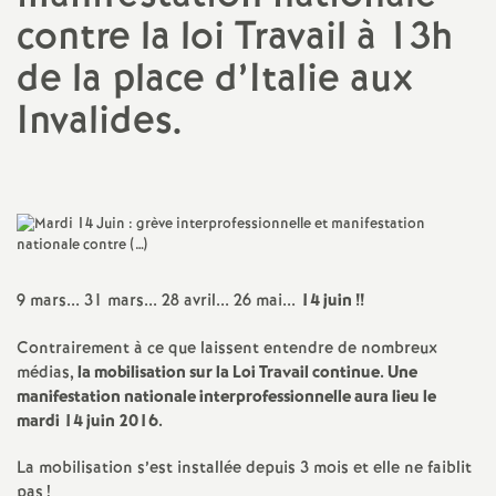
contre la loi Travail à 13h
a
de la place d’Italie aux
t
Invalides.
i
o
n
9 mars... 31 mars... 28 avril... 26 mai...
14 juin
!!
a
Contrairement à ce que laissent entendre de nombreux
l
médias,
la mobilisation sur la Loi Travail continue. Une
manifestation nationale interprofessionnelle aura lieu le
mardi 14 juin 2016.
d
La mobilisation s’est installée depuis 3 mois et elle ne faiblit
pas
!