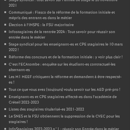
Stage syndical : tout savoir sur l’année de stage le 26 novembre
2021
Communiqué : Fiasco de la réforme de la formation initiale et
mépris des entrant-es dans le métier
Élection à l’
INSPE
: la
FSU
majoritaire
Infostagiaires de la rentrée 2024 : Tout savoir pour réussir son
entrée dans le métier
Stage syndical pour les enseignant-es et
CPE
stagiaires le 10 mars
2022
!
Réforme des concours et de la formation initiale : y voir plus clair
!
C’est l’ECAtombe : enquête sur les étudiant-es contractuel-les
alternant-es
Les M1
MEEF
critiquent la réforme et demandent à être respecté-
es
!
Tout ce que vous avez (toujours) voulu savoir sur les
AED
pré-pro
!
Enseignant-es et
CPE
stagiaires affecté-es dans l’académie de
Créteil 2022-2023
Listes des stagiaires titularisé-es 2021-2022
Le
SNES
et la
FSU
obtiennent la suppression de la
CVEC
pour les
stagiaires
!
InfoStagiaires 2022-2023 n°1 : réussir son Entrée dans le métier