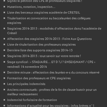
Signez la pétition des
CPE
et professeurs stagiaires
!
Mutations, notation, inspection...
Liste des berceaux stagiaires académie de
CRETEIL
Titularisation et convocation au baccalauréat des collègues
stagiaires
Stagiaires 2014-2015 : modalités d’affectation dans l’académie de
Créteil
Affectation des stagiaires 2014-2015 : Foire Aux Questions
Liste de titularisation des professeurs stagiaires
Dernière liste des supports stagiaires 2014-15
Stagiaires 2014-2015 : tout savoir sur votre rentrée
!
Stage syndical : «
STAGIAIRE
...
ET
D
?J
?
ENSEIGNANT
/
CPE
»
vendredi 14 novembre 2014
Dernière minute : affectation des lauréat-e-s du concours réservé
Formation des professeurs et
CPE
stagiaires
Les principales indemnités
Anciens contractuels : profitez de la fin de clause butoir pour un
meilleur reclassement
Indemnité forfaitaire de formation
Informations d’actualité pour les stagiaires : infos brèves n°1