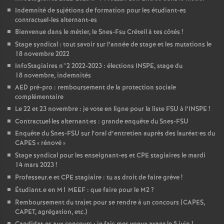
Indemnité de sujétions de formation pour les étudiant-es
contractuel-les alternant-es
Bienvenue dans le métier, le Snes-Fsu Créteil à tes côtés
!
Stage syndical : tout savoir sur l’année de stage et les mutations le
18 novembre 2022
InfoStagiaires n°2 2022-2023 : élections
INSPE
, stage du
18 novembre, indemnités
AED
pré-pro : remboursement de la protection sociale
complémentaire
Le 22 et 23 novembre : je vote en ligne pour la liste
FSU
à l’
INSPE
!
Contractuel
·
les alternant
·
es : grande enquête du Snes-
FSU
Enquête du Snes-
FSU
sur l’oral d’entretien auprès des lauréat•es du
CAPES
«
rénové
»
Stage syndical pour les enseignant-es et
CPE
stagiaires le mardi
14 mars 2023
!
Professeur.e et
CPE
stagiaire : tu as droit de faire grève
!
Étudiant.e en M1
MEEF
: que faire pour le M2
?
Remboursement du trajet pour se rendre à un concours (
CAPES
,
CAPET
, agrégation, etc.)