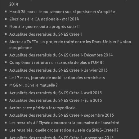
2014
Mardi 28 mars : le mouvement social persiste et s’amplifie
Elections à la
CA
nationale - mai 2014
Non à la guerre, oui au progrès social
!
Actualités des retraités du
SNES
Créteil
Alerte au
TAFTA
, un projet de traité entre les Etats-Unis et l’Union
européenne
Actualités des retraités du
SNES
Créteil- Décembre 2014
Complément retraite : un scandale de plus à l’
UMR
!
Actualités des retraités du
SNES
Créteil- Janvier 2015
Le 17 mars, journée de mobilisation des retraité-e-s
MGEN
: où va la mutuelle
?
Actualités des retraités du
SNES
Créteil- avril 2015
Actualités des retraités du
SNES
Créteil - juin 2015
Action carte pétition intersyndicale
Actualités des retraités du
SNES
Créteil- septembre 2015
Les retraités à l’Elysée dénoncent la poursuite de l’austérité
Les retraités : quelle organisation au sein du
SNES
-Créteil
?
Actualités des retraités du
SNES
Créteil - novembre 2015