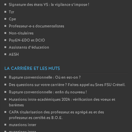
Signature des états
VS
: la vigilance s’impose
!
Tzr
Cpe
Professeur-e-s documentalistes
Non-titulaires
PsyEN-
EDO
et
DCIO
Assistants d’éducation
AESH
LA CARRIÈRE ET LES MUTS
Rupture conventionnelle : Où en est-on
?
Des questions sur votre carrière
? Faites appel au Snes
FSU
Créteil.
Rupture conventionnelle : enfin du nouveau
!
Mutations intra-académiques 2024 : vérification des voeux et
barèmes
CAPA
titularisation des professeur.es agrégé.es et des
professeur.es certifié.es
B.O.E.
mutations inter