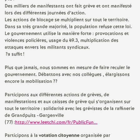
e
Des milliers de manifestants ont fait grève et ont manifesté
s
lors des différentes journées d’action.
Les actions de blocage se multiplient sur tout le territoire.
Dans sa très grande majorité, la population refuse cette loi.
E
Le gouvernement utilise la manière forte : provocations et
violences policières, usage du 49.3, multiplication des
n
attaques envers les militants syndicaux.
?a suffit
!
s
Plus que jamais, nous sommes en mesure de faire reculer le
gouvernement. Débattons avec nos collègues , élargissons
e
encore la mobilisation
??
i
Participons aux différentes actions de grèves, de
manifestations et aux caisses de grève qui s’organisent sur
g
tout le territoire : solidarité avec les grévistes de la raffinerie
de Grandpuits -Gargenville
(77) :
http://www.leetchi.com/fr/PublicFun...
n
Participons à la
votation citoyenne
organisée par