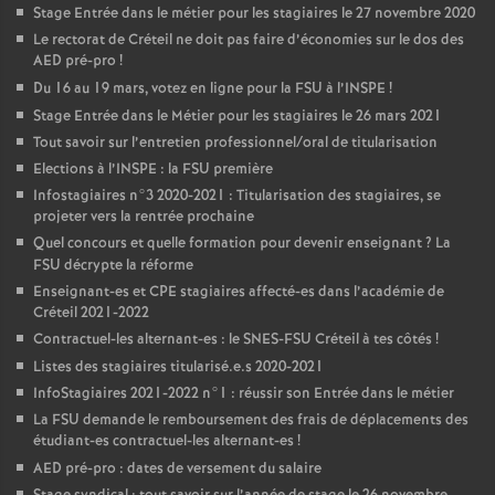
Stage Entrée dans le métier pour les stagiaires le 27 novembre 2020
Le rectorat de Créteil ne doit pas faire d’économies sur le dos des
AED
pré-pro
!
Du 16 au 19 mars, votez en ligne pour la
FSU
à l’
INSPE
!
Stage Entrée dans le Métier pour les stagiaires le 26 mars 2021
Tout savoir sur l’entretien professionnel/oral de titularisation
Elections à l’
INSPE
: la
FSU
première
Infostagiaires n°3 2020-2021 : Titularisation des stagiaires, se
projeter vers la rentrée prochaine
Quel concours et quelle formation pour devenir enseignant
? La
FSU
décrypte la réforme
Enseignant-es et
CPE
stagiaires affecté-es dans l’académie de
Créteil 2021-2022
Contractuel-les alternant-es : le
SNES
-
FSU
Créteil à tes côtés
!
Listes des stagiaires titularisé.e.s 2020-2021
InfoStagiaires 2021-2022 n°1 : réussir son Entrée dans le métier
La
FSU
demande le remboursement des frais de déplacements des
étudiant-es contractuel-les alternant-es
!
AED
pré-pro : dates de versement du salaire