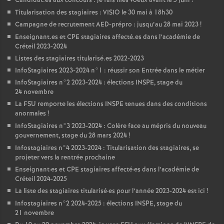
Candidat.es aux concours : je fais mes voeux avant le 5 juin
!
Titularisation des stagiaires :
VISIO
le 30 mai à 18h30
Campagne de recrutement
AED
-prépro : jusqu’au 28 mai 2023
!
Enseignant.es et
CPE
stagiaires affecté.es dans l’académie de
Créteil 2023-2024
Listes des stagiaires titularisé.es 2022-2023
InfoStagiaires 2023-2024 n°1 : réussir son Entrée dans le métier
InfoStagiaires n°2 2023-2024 : élections
INSPE
, stage du
24 novembre
La
FSU
remporte les élections
INSPE
tenues dans des conditions
anormales
!
InfoStagiaires n°3 2023-2024 : Colère face au mépris du nouveau
gouvernement, stage du 28 mars 2024
!
Infostagiaires n°4 2023-2024 : Titularisation des stagiaires, se
projeter vers la rentrée prochaine
Enseignant
·
es et
CPE
stagiaires affecté
·
es dans l’académie de
Créteil 2024-2025
La liste des stagiaires titularisé
·
es pour l’année 2023-2024 est ici
!
Infostagiaires n°2 2024-2025 : élections
INSPE
, stage du
21 novembre