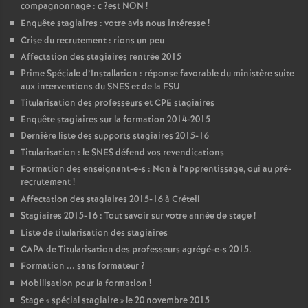
compagnonnage : c
?est
NON
!
Enquête stagiaires : votre avis nous intéresse
!
Crise du recrutement : rions un peu
Affectation des stagiaires rentrée 2015
Prime Spéciale d’Installation : réponse favorable du ministère suite
aux interventions du
SNES
et de la
FSU
Titularisation des professeurs et
CPE
stagiaires
Enquête stagiaires sur la formation 2014-2015
Dernière liste des supports stagiaires 2015-16
Titularisation : le
SNES
défend vos revendications
Formation des enseignant-e-s : Non à l’apprentissage, oui au pré-
recrutement
!
Affectation des stagiaires 2015-16 à Créteil
Stagiaires 2015-16 : Tout savoir sur votre année de stage
!
Liste de titularisation des stagiaires
CAPA
de Titularisation des professeurs agrégé-e-s 2015.
Formation ... sans formateur
?
Mobilisation pour la formation
!
Stage «
spécial stagiaire
» le 20 novembre 2015