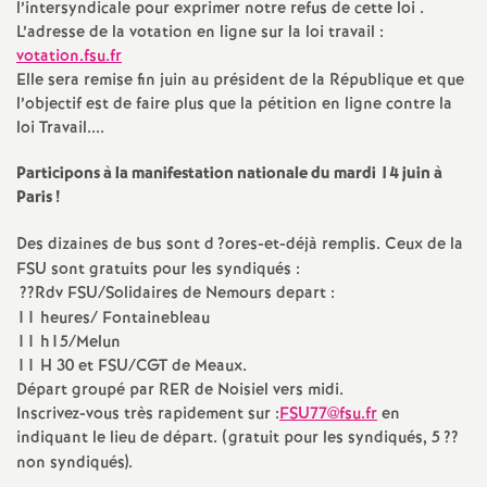
e
l’intersyndicale pour exprimer notre refus de cette loi .
L’adresse de la votation en ligne sur la loi travail :
m
votation.fsu.fr
Elle sera remise fin juin au président de la République et que
l’objectif est de faire plus que la pétition en ligne contre la
e
loi Travail....
n
Participons à la manifestation nationale du mardi 14 juin à
Paris
!
t
Des dizaines de bus sont d
?ores-et-déjà remplis. Ceux de la
FSU
sont gratuits pour les syndiqués :
s
??Rdv
FSU
/Solidaires de Nemours depart :
11 heures/ Fontainebleau
d
11 h15/Melun
11 H 30 et
FSU
/
CGT
de Meaux.
e
Départ groupé par
RER
de Noisiel vers midi.
Inscrivez-vous très rapidement sur :
FSU77@fsu.fr
en
indiquant le lieu de départ. (gratuit pour les syndiqués, 5
??
S
non syndiqués).