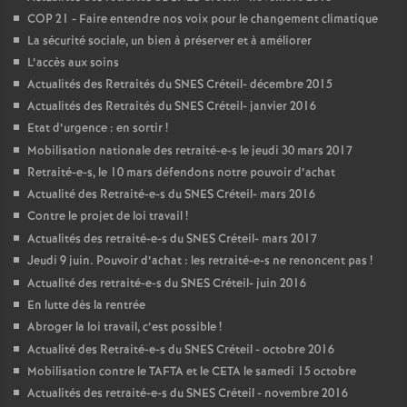
COP
21 - Faire entendre nos voix pour le changement climatique
La sécurité sociale, un bien à préserver et à améliorer
L’accès aux soins
Actualités des Retraités du
SNES
Créteil- décembre 2015
Actualités des Retraités du
SNES
Créteil- janvier 2016
Etat d’urgence : en sortir
!
Mobilisation nationale des retraité-e-s le jeudi 30 mars 2017
Retraité-e-s, le 10 mars défendons notre pouvoir d’achat
Actualité des Retraité-e-s du
SNES
Créteil- mars 2016
Contre le projet de loi travail
!
Actualités des retraité-e-s du
SNES
Créteil- mars 2017
Jeudi 9 juin. Pouvoir d’achat : les retraité-e-s ne renoncent pas
!
Actualité des retraité-e-s du
SNES
Créteil- juin 2016
En lutte dès la rentrée
Abroger la loi travail, c’est possible
!
Actualité des Retraité-e-s du
SNES
Créteil - octobre 2016
Mobilisation contre le
TAFTA
et le
CETA
le samedi 15 octobre
Actualités des retraité-e-s du
SNES
Créteil - novembre 2016