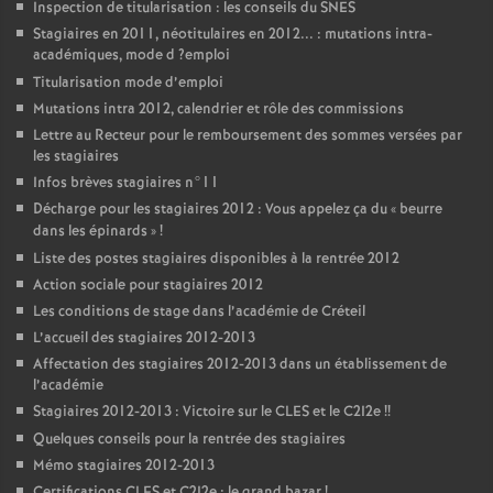
Inspection de titularisation : les conseils du
SNES
Stagiaires en 2011, néotitulaires en 2012... : mutations intra-
académiques, mode d
?emploi
Titularisation mode d’emploi
Mutations intra 2012, calendrier et rôle des commissions
Lettre au Recteur pour le remboursement des sommes versées par
les stagiaires
Infos brèves stagiaires n°11
Décharge pour les stagiaires 2012 : Vous appelez ça du «
beurre
dans les épinards
»
!
Liste des postes stagiaires disponibles à la rentrée 2012
Action sociale pour stagiaires 2012
Les conditions de stage dans l’académie de Créteil
L’accueil des stagiaires 2012-2013
Affectation des stagiaires 2012-2013 dans un établissement de
l’académie
Stagiaires 2012-2013 : Victoire sur le
CLES
et le C2I2e
!!
Quelques conseils pour la rentrée des stagiaires
Mémo stagiaires 2012-2013
Certifications
CLES
et C2I2e : le grand bazar
!