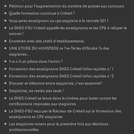
Pétition pour l’augmentation du nombre de postes aux concours
Quelle formation continue à Créteil
?
Vous serez enseignant ou cpe stagiaire à la rentrée 2011
Le
SNES
-
FSU
Créteil appelle les enseignants et les
CPE
à refuser le
tutorat
!
Entretien avec des chefs d’établissements.
UNE
ETUDE
DU
MINISTERE
re
?ve
?le les difficulte
?s des
stagiaires...
Y-a-t-il un pilote dans l’avion
?
Formation des enseignants
SNES
Créteil Infos rapides n°1
Formation des enseignants
SNES
Créteil Infos rapides n°2
Discuter et débattre entre stagiaires, c’est essentiel
!
Stagiaires, ne restez pas seuls
!
Le
SNES
Créteil se lance dans le cinéma pour lutter contre les
certifications imposées aux stagiaires
Le
SNES
-
FSU
reçu par le Recteur de Créteil sur la formation des
enseignants et
CPE
stagiaires
Les stagiaires votent pour la première fois aux élections
professionnelles