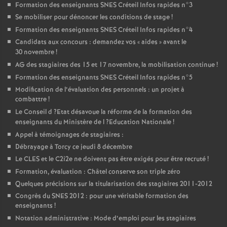
Formation des enseignants
SNES
Créteil Infos rapides n°3
Se mobiliser pour dénoncer les conditions de stage
!
Formation des enseignants
SNES
Créteil Infos rapides n°4
Candidats aux concours : demandez vos «
aides
» avant le
30 novembre
!
AG
des stagiaires des 15 et 17 novembre, la mobilisation continue
!
Formation des enseignants
SNES
Créteil Infos rapides n°5
Modification de l’évaluation des personnels : un projet à
combattre
!
Le Conseil d
?Etat désavoue la réforme de la formation des
enseignants du Ministère de l
?Education Nationale
!
Appel à témoignages de stagiaires :
Débrayage à Torcy ce jeudi 8 décembre
Le
CLES
et le C2i2e ne doivent pas être exigés pour être recruté
!
Formation, évaluation : Châtel conserve son triple zéro
Quelques précisions sur la titularisation des stagiaires 2011-2012
Congrès du
SNES
2012 : pour une véritable formation des
enseignants
!
Notation administrative : Mode d’emploi pour les stagiaires