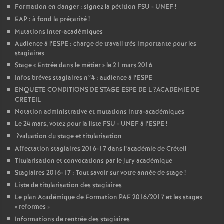
Formation en danger : signez la pétition
FSU
-
UNEF
!
EAP
: à fond la précarité
!
Mutations inter-académiques
Audience à l’
ESPE
: charge de travail très importante pour les
stagiaires
Stage «
Entrée dans le métier
» le 21 mars 2016
Infos brèves stagiaires n°4 : audience à l’
ESPE
ENQUETE
CONDITIONS
DE
STAGE
ESPE
DE
L
?
ACADEMIE
DE
CRETEIL
Notation administrative et mutations intra-académiques
Le 24 mars, votez pour la liste
FSU
-
UNEF
à l’
ESPE
!
?valuation du stage et titularisation
Affectation stagiaires 2016-17 dans l’académie de Créteil
Titularisation et convocations par le jury académique
Stagiaires 2016-17 : Tout savoir sur votre année de stage
!
Liste de titularisation des stagiaires
Le plan Académique de Formation
PAF
2016/2017 et les stages
«
reformes
»
Informations de rentrée des stagiaires