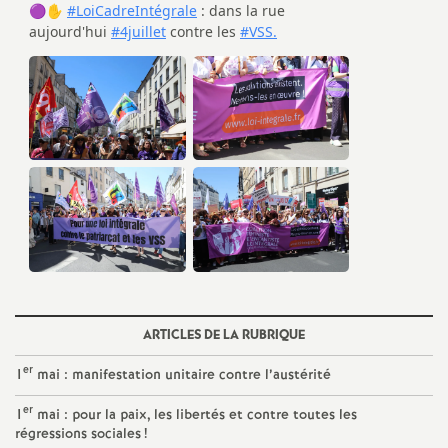
é
O
r
l
é
a
n
ARTICLES DE LA RUBRIQUE
er
1
mai : manifestation unitaire contre l’austérité
s
er
1
mai : pour la paix, les libertés et contre toutes les
T
régressions sociales
!