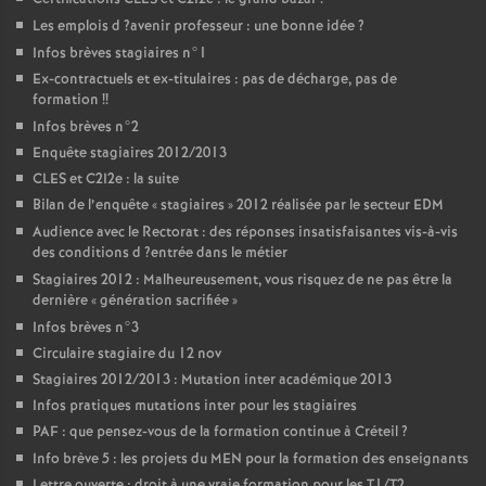
Les emplois d
?avenir professeur : une bonne idée
?
Infos brèves stagiaires n°1
Ex-contractuels et ex-titulaires : pas de décharge, pas de
formation
!!
Infos brèves n°2
Enquête stagiaires 2012/2013
CLES
et C2I2e : la suite
Bilan de l’enquête «
stagiaires
» 2012 réalisée par le secteur
EDM
Audience avec le Rectorat : des réponses insatisfaisantes vis-à-vis
des conditions d
?entrée dans le métier
Stagiaires 2012 : Malheureusement, vous risquez de ne pas être la
dernière «
génération sacrifiée
»
Infos brèves n°3
Circulaire stagiaire du 12 nov
Stagiaires 2012/2013 : Mutation inter académique 2013
Infos pratiques mutations inter pour les stagiaires
PAF
: que pensez-vous de la formation continue à Créteil
?
Info brève 5 : les projets du
MEN
pour la formation des enseignants
Lettre ouverte : droit à une vraie formation pour les T1/T2