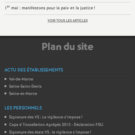
er
1
mai : manifestons pour la paix et la justice
!
o
VOIR TOUS LES ARTICLES
u
r
Plan du site
s
ACTU DES ÉTABLISSEMENTS
Val-de-Marne
Seine-Saint-Denis
Seine-et-Marne
LES PERSONNELS
Signature des
VS
: La vigilance s’impose
!
Capa d
?installation Agrégés 2015 - Déclaration
FSU
.
Signature des états
VS
: la vigilance s’impose
!