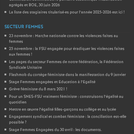
agrégés et
BOE
, 30 juin 2026
La liste des stagiaires titularisé
·
es pour l’année 2025-2026 est ici
!
SECTEUR FEMMES
23 novembre : Marche nationale contre les violences faites au
femmes
25 novembre : la
FSU
engagée pour éradiquer les violences faites
aux femmes
!
Les pages du secteur Femmes de notre fédération, la Fédération
Syndicale Unitaire
Flashmob du cortège féministe dans la manifestation du 9 janvier
Stage Femmes engagées et Education à l’Egalité
Grève féministe du 8 mars 2021
!
Pour un
SNES
-
FSU
vraiment féministe : construisons l’égalité au
quotidien
Mettre en œuvre l’égalité filles-garçons au collège et au lycée
Engagement syndical et combat féministe : la conciliation est-elle
possible
?
Stage Femmes Engagées du 30 avril : les documents.