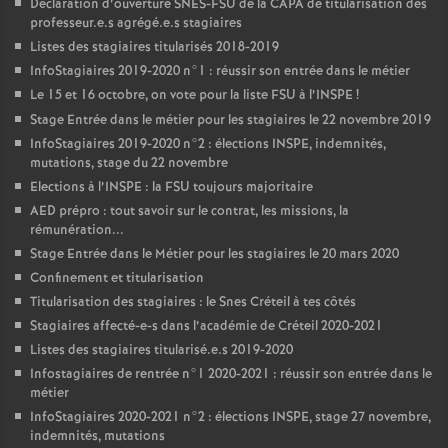
Déclaration d’ouverture
SNES
-
FSU
de la
CAPA
de titularisation des
professeur.e.s agrégé.e.s stagiaires
Listes des stagiaires titularisés 2018-2019
InfoStagiaires 2019-2020 n°1 : réussir son entrée dans le métier
Le 15 et 16 octobre, on vote pour la liste
FSU
à l’
INSPE
!
Stage Entrée dans le métier pour les stagiaires le 22 novembre 2019
InfoStagiaires 2019-2020 n°2 : élections
INSPE
, indemnités,
mutations, stage du 22 novembre
Elections à l’
INSPE
: la
FSU
toujours majoritaire
AED
prépro : tout savoir sur le contrat, les missions, la
rémunération...
Stage Entrée dans le Métier pour les stagiaires le 20 mars 2020
Confinement et titularisation
Titularisation des stagiaires : le Snes Créteil à tes côtés
Stagiaires affecté-e-s dans l’académie de Créteil 2020-2021
Listes des stagiaires titularisé.e.s 2019-2020
Infostagiaires de rentrée n°1 2020-2021 : réussir son entrée dans le
métier
InfoStagiaires 2020-2021 n°2 : élections
INSPE
, stage 27 novembre,
indemnités, mutations