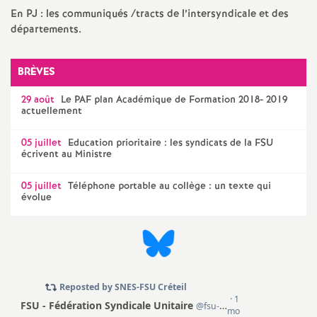
e
En
PJ
: les communiqués /tracts de l’intersyndicale et des
départements.
c
BRÈVES
o
29 août
Le
PAF
plan Académique de Formation 2018- 2019
actuellement
n
05 juillet
Education prioritaire : les syndicats de la
FSU
d
écrivent au Ministre
05 juillet
Téléphone portable au collège : un texte qui
d
évolue
e
g
r