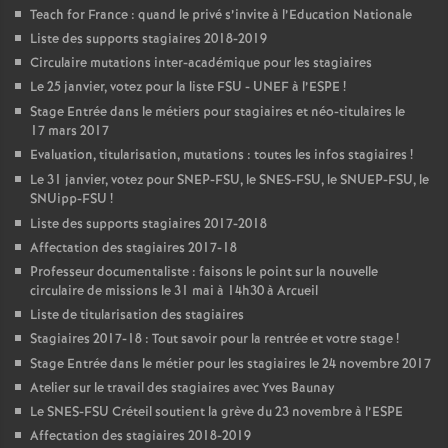
Teach for France : quand le privé s’invite à l’Education Nationale
Liste des supports stagiaires 2018-2019
Circulaire mutations inter-académique pour les stagiaires
Le 25 janvier, votez pour la liste
FSU
-
UNEF
à l’
ESPE
!
Stage Entrée dans le métiers pour stagiaires et néo-titulaires le
17 mars 2017
Evaluation, titularisation, mutations : toutes les infos stagiaires
!
Le 31 janvier, votez pour
SNEP
-
FSU
, le
SNES
-
FSU
, le
SNUEP
-
FSU
, le
SNUipp-
FSU
!
Liste des supports stagiaires 2017-2018
Affectation des stagiaires 2017-18
Professeur documentaliste : faisons le point sur la nouvelle
circulaire de missions le 31 mai à 14h30 à Arcueil
Liste de titularisation des stagiaires
Stagiaires 2017-18 : Tout savoir pour la rentrée et votre stage
!
Stage Entrée dans le métier pour les stagiaires le 24 novembre 2017
Atelier sur le travail des stagiaires avec Yves Baunay
Le
SNES
-
FSU
Créteil soutient la grève du 23 novembre à l’
ESPE
Affectation des stagiaires 2018-2019