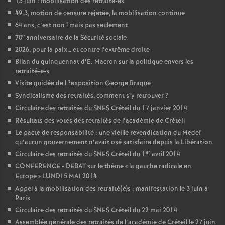
15 juin : mobilisation des retraité-es
49.3, motion de censure rejetée, la mobilisation continue
64 ans, c’est non
! mais pas seulement
e
70
anniversaire de la Sécurité sociale
2026, pour la paix… et contre l’extrême droite
Bilan du quinquennat d’E. Macron sur la politique envers les
retraité-e-s
Visite guidée de l
?exposition George Braque
Syndicalisme des retraités, comment s’y retrouver
?
Circulaire des retraités du
SNES
Créteil du 17 janvier 2014
Résultats des votes des retraités de l’académie de Créteil
Le pacte de responsabilité : une vieille revendication du Medef
qu’aucun gouvernement n’avait osé satisfaire depuis la Libération
er
Circulaire des retraités du
SNES
Créteil du 1
avril 2014
CONFERENCE
-
DEBAT
sur le thème «
la gauche radicale en
Europe
»
LUNDI
5
MAI
2014
Appel à la mobilisation des retraité(e)s : manifestation le 3 juin à
Paris
Circulaire des retraités du
SNES
Créteil du 22 mai 2014
Assemblée générale des retraités de l’académie de Créteil le 27 juin