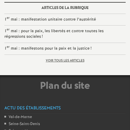
e
ARTICLES DE LA RUBRIQUE
c
er
1
mai : manifestation unitaire contre l’austérité
er
1
mai : pour la paix, les libertés et contre toutes les
o
régressions sociales
!
n
er
1
mai : manifestons pour la paix et la justice
!
VOIR TOUS LES ARTICLES
d
d
Plan du site
e
g
ACTU DES ÉTABLISSEMENTS
Val-de-Marne
r
Seine-Saint-Denis