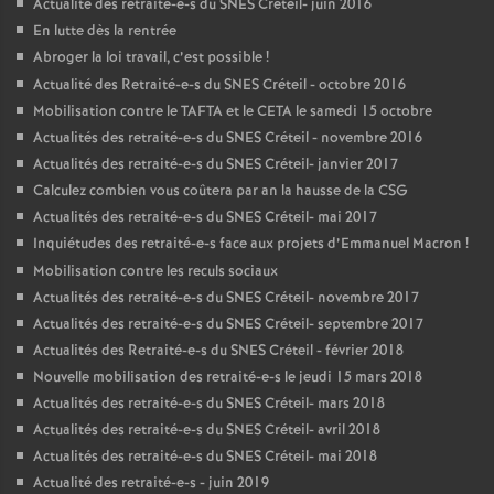
Actualité des retraité-e-s du
SNES
Créteil- juin 2016
En lutte dès la rentrée
Abroger la loi travail, c’est possible
!
Actualité des Retraité-e-s du
SNES
Créteil - octobre 2016
Mobilisation contre le
TAFTA
et le
CETA
le samedi 15 octobre
Actualités des retraité-e-s du
SNES
Créteil - novembre 2016
Actualités des retraité-e-s du
SNES
Créteil- janvier 2017
Calculez combien vous coûtera par an la hausse de la
CSG
Actualités des retraité-e-s du
SNES
Créteil- mai 2017
Inquiétudes des retraité-e-s face aux projets d’Emmanuel Macron
!
Mobilisation contre les reculs sociaux
Actualités des retraité-e-s du
SNES
Créteil- novembre 2017
Actualités des retraité-e-s du
SNES
Créteil- septembre 2017
Actualités des Retraité-e-s du
SNES
Créteil - février 2018
Nouvelle mobilisation des retraité-e-s le jeudi 15 mars 2018
Actualités des retraité-e-s du
SNES
Créteil- mars 2018
Actualités des retraité-e-s du
SNES
Créteil- avril 2018
Actualités des retraité-e-s du
SNES
Créteil- mai 2018
Actualité des retraité-e-s - juin 2019