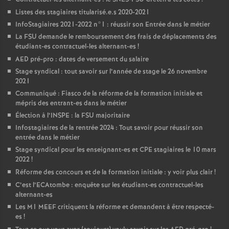
Listes des stagiaires titularisé.e.s 2020-2021
InfoStagiaires 2021-2022 n°1 : réussir son Entrée dans le métier
La
FSU
demande le remboursement des frais de déplacements des
étudiant-es contractuel-les alternant-es
!
AED
pré-pro : dates de versement du salaire
Stage syndical : tout savoir sur l’année de stage le 26 novembre
2021
Communiqué : Fiasco de la réforme de la formation initiale et
mépris des entrant-es dans le métier
Élection à l’
INSPE
: la
FSU
majoritaire
Infostagiaires de la rentrée 2024 : Tout savoir pour réussir son
entrée dans le métier
Stage syndical pour les enseignant-es et
CPE
stagiaires le 10 mars
2022
!
Réforme des concours et de la formation initiale : y voir plus clair
!
C’est l’ECAtombe : enquête sur les étudiant-es contractuel-les
alternant-es
Les M1
MEEF
critiquent la réforme et demandent à être respecté-
es
!