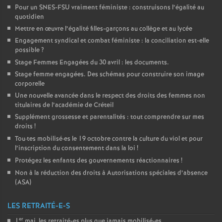
Pour un
SNES
-
FSU
vraiment féministe : construisons l’égalité au
quotidien
Mettre en œuvre l’égalité filles-garçons au collège et au lycée
Engagement syndical et combat féministe : la conciliation est-elle
possible
?
Stage Femmes Engagées du 30 avril : les documents.
Stage femme engagées. Des schémas pour construire son image
corporelle
Une nouvelle avancée dans le respect des droits des femmes non
titulaires de l’académie de Créteil
Supplément grossesse et parentalités : tout comprendre sur mes
droits
!
Tou
·
tes mobilisé
·
es le 19 octobre contre la culture du viol et pour
l’inscription du consentement dans la loi
!
Protégez les enfants des gouvernements réactionnaires
!
Non à la réduction des droits à Autorisations spéciales d’absence
(
ASA
)
LES RETRAITÉ-E-S
er
1
mai, les retraité-es plus que jamais mobilisé-es