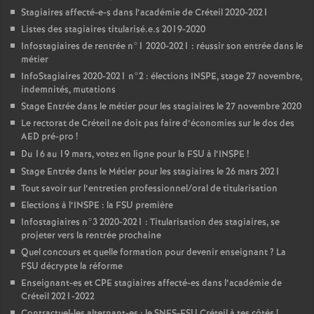
Stagiaires affecté-e-s dans l’académie de Créteil 2020-2021
Listes des stagiaires titularisé.e.s 2019-2020
Infostagiaires de rentrée n°1 2020-2021 : réussir son entrée dans le
métier
InfoStagiaires 2020-2021 n°2 : élections
INSPE
, stage 27 novembre,
indemnités, mutations
Stage Entrée dans le métier pour les stagiaires le 27 novembre 2020
Le rectorat de Créteil ne doit pas faire d’économies sur le dos des
AED
pré-pro
!
Du 16 au 19 mars, votez en ligne pour la
FSU
à l’
INSPE
!
Stage Entrée dans le Métier pour les stagiaires le 26 mars 2021
Tout savoir sur l’entretien professionnel/oral de titularisation
Elections à l’
INSPE
: la
FSU
première
Infostagiaires n°3 2020-2021 : Titularisation des stagiaires, se
projeter vers la rentrée prochaine
Quel concours et quelle formation pour devenir enseignant
? La
FSU
décrypte la réforme
Enseignant-es et
CPE
stagiaires affecté-es dans l’académie de
Créteil 2021-2022
Contractuel-les alternant-es : le
SNES
-
FSU
Créteil à tes côtés
!