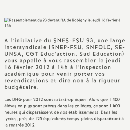
a
t
i
A l’initiative du
SNES
-
FSU
93, une large
intersyndicale (
SNEP
-
FSU
,
SNFOLC
,
SE
-
o
UNSA
,
CGT
Educ’action, Sud Education)
vous appelle à vous rassembler le jeudi
16 février 2012 à 14h à l’Inspection
n
académique pour venir porter vos
revendications et dire non à la rigueur
a
budgétaire.
l
Les
DHG
pour 2012 sont catastrophiques. Alors que 1 400
élèves en plus sont prévus dans les collèges, ce sont 1 400
d
heures qui disparaissent de nos établissements. Dans les
lycées, près de 125 équivalents temps-pleins disparaîtront à
la rentrée 2012