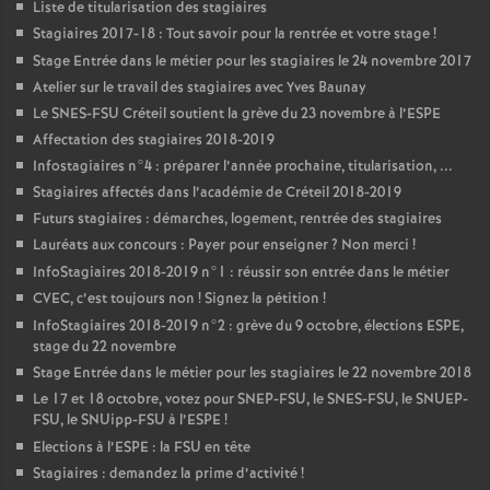
Liste de titularisation des stagiaires
Stagiaires 2017-18 : Tout savoir pour la rentrée et votre stage
!
Stage Entrée dans le métier pour les stagiaires le 24 novembre 2017
Atelier sur le travail des stagiaires avec Yves Baunay
Le
SNES
-
FSU
Créteil soutient la grève du 23 novembre à l’
ESPE
Affectation des stagiaires 2018-2019
Infostagiaires n°4 : préparer l’année prochaine, titularisation, ...
Stagiaires affectés dans l’académie de Créteil 2018-2019
Futurs stagiaires : démarches, logement, rentrée des stagiaires
Lauréats aux concours : Payer pour enseigner
? Non merci
!
InfoStagiaires 2018-2019 n°1 : réussir son entrée dans le métier
CVEC
, c’est toujours non
! Signez la pétition
!
InfoStagiaires 2018-2019 n°2 : grève du 9 octobre, élections
ESPE
,
stage du 22 novembre
Stage Entrée dans le métier pour les stagiaires le 22 novembre 2018
Le 17 et 18 octobre, votez pour
SNEP
-
FSU
, le
SNES
-
FSU
, le
SNUEP
-
FSU
, le SNUipp-
FSU
à l’
ESPE
!
Elections à l’
ESPE
: la
FSU
en tête
Stagiaires : demandez la prime d’activité
!