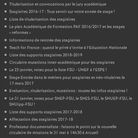
Titularisation et convocations par le jury académique
Stagiaires 2016-17 : Tout savoir sur votre année de stage
!
Liste de titularisation des stagiaires
Le plan Académique de Formation
PAF
2016/2017 et les stages
«
reformes
»
Informations de rentrée des stagiaires
Teach for France : quand le privé s’invite à l’Education Nationale
Liste des supports stagiaires 2018-2019
Circulaire mutations inter-académique pour les stagiaires
Le 25 janvier, votez pour la liste
FSU
-
UNEF
à l’
ESPE
!
Stage Entrée dans le métiers pour stagiaires et néo-titulaires le
17 mars 2017
Evaluation, titularisation, mutations : toutes les infos stagiaires
!
Le 31 janvier, votez pour
SNEP
-
FSU
, le
SNES
-
FSU
, le
SNUEP
-
FSU
, le
SNUipp-
FSU
!
Liste des supports stagiaires 2017-2018
Affectation des stagiaires 2017-18
Professeur documentaliste : faisons le point sur la nouvelle
circulaire de missions le 31 mai à 14h30 à Arcueil