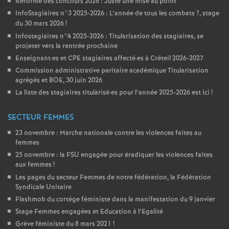
Réforme des concours 2026 : Juste une mise au point
InfoStagiaires n°3 2025-2026 : L’année de tous les combats
?, stage
du 30 mars 2026
!
Infostagiaires n°4 2025-2026 : Titularisation des stagiaires, se
projeter vers la rentrée prochaine
Enseignant
·
es et
CPE
stagiaires affecté
·
es à Créteil 2026-2027
Commission administrative paritaire académique Titularisation
agrégés et
BOE
, 30 juin 2026
La liste des stagiaires titularisé
·
es pour l’année 2025-2026 est ici
!
SECTEUR FEMMES
23 novembre : Marche nationale contre les violences faites au
femmes
25 novembre : la
FSU
engagée pour éradiquer les violences faites
aux femmes
!
Les pages du secteur Femmes de notre fédération, la Fédération
Syndicale Unitaire
Flashmob du cortège féministe dans la manifestation du 9 janvier
Stage Femmes engagées et Education à l’Egalité
Grève féministe du 8 mars 2021
!