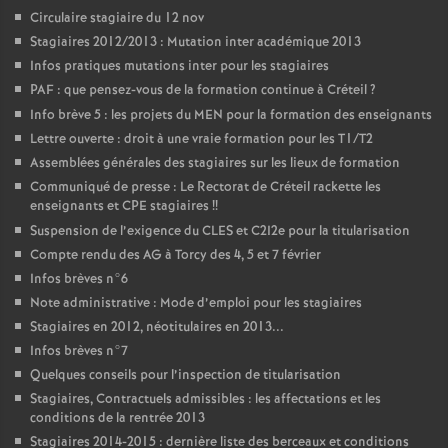
Circulaire stagiaire du 12 nov
Stagiaires 2012/2013 : Mutation inter académique 2013
Infos pratiques mutations inter pour les stagiaires
PAF
: que pensez-vous de la formation continue à Créteil
?
Info brève 5 : les projets du
MEN
pour la formation des enseignants
Lettre ouverte : droit à une vraie formation pour les T1/T2
Assemblées générales des stagiaires sur les lieux de formation
Communiqué de presse : Le Rectorat de Créteil rackette les
enseignants et
CPE
stagiaires
!!
Suspension de l’exigence du
CLES
et C2I2e pour la titularisation
Compte rendu des
AG
à Torcy des 4, 5 et 7 février
Infos brèves n°6
Note administrative : Mode d’emploi pour les stagiaires
Stagiaires en 2012, néotitulaires en 2013...
Infos brèves n°7
Quelques conseils pour l’inspection de titularisation
Stagiaires, Contractuels admissibles : les affectations et les
conditions de la rentrée 2013
Stagiaires 2014-2015 : dernière liste des berceaux et conditions