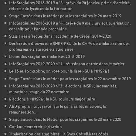
InfoStagiaires 2018-2019 n°3 : grève du 24 janvier, prime d’activité,
réforme du lycée et de la formation
Stage Entrée dans le Métier pour les stagiaires le 26 mars 2019
InfoStagiaires 2018-2019 n°4 : grève du 9 mai, jury et titularisation,
conseils pour l’année prochaine
Stagiaires affectés dans l’académie de Créteil 2019-2020
Déclaration d’ouverture
SNES
-
FSU
de la
CAPA
de titularisation des
professeur.e.s agrégé.e.s stagiaires
Listes des stagiaires titularisés 2018-2019
InfoStagiaires 2019-2020 n°1 : réussir son entrée dans le métier
Le 15 et 16 octobre, on vote pour la liste
FSU
à l’
INSPE
!
Stage Entrée dans le métier pour les stagiaires le 22 novembre 2019
InfoStagiaires 2019-2020 n°2 : élections
INSPE
, indemnités,
mutations, stage du 22 novembre
Elections à l’
INSPE
: la
FSU
toujours majoritaire
AED
prépro : tout savoir sur le contrat, les missions, la
rémunération...
Stage Entrée dans le Métier pour les stagiaires le 20 mars 2020
Confinement et titularisation
Titularisation des stagiaires : le Snes Créteil à tes côtés