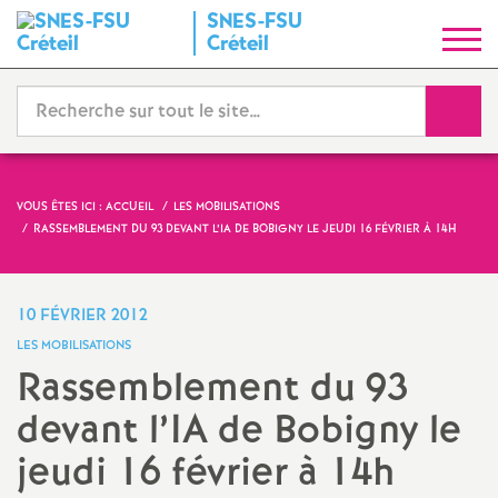
SNES
-
FSU
S
Créteil
y
Reche
n
d
VOUS ÊTES ICI :
ACCUEIL
LES MOBILISATIONS
RASSEMBLEMENT DU 93 DEVANT L’
IA
DE BOBIGNY LE JEUDI 16 FÉVRIER À 14H
i
c
10 FÉVRIER 2012
LES MOBILISATIONS
a
Rassemblement du 93
devant l’
IA
de Bobigny le
t
jeudi 16 février à 14h
N