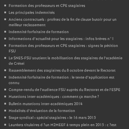
Formation des professeurs et
CPE
stagiaires
Les principales indemnités
Anciens contractuels : profitez de la fin de clause butoir pour un
meilleur reclassement
Indemnité forfaitaire de formation
Informations d’actualité pour les stagiaires : infos brèves n°1
Formation des professeurs et
CPE
stagiaires : signez la pétition
FSU
Le
SNES
-
FSU
soutient la mobilisation des stagiaires de l’académie
de Crétei
Rassemblement des stagiaires du 8 octobre devant le Rectorat
Indemnité forfaitaire de formation : le texte d’application est
connu
Compte-rendu de l’audience
FSU
auprès du Rectorat et de l’
ESPE
Mutations inter-académiques : comment ça marche
?
Bulletin mutations inter-académiques 2014
Modalités d’évaluation de la formation
Stage syndical «
spécial stagiaires
» le 16 mars 2015
Lauréats titulaires d
?un
M2MEEF
à temps plein en 2015 : c
?est