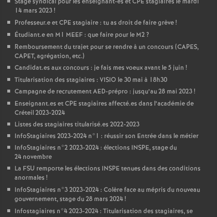
Stage syndical pour les enseignant-es et
CPE
stagiaires le mardi
14 mars 2023
!
Professeur.e et
CPE
stagiaire : tu as droit de faire grève
!
Étudiant.e en M1
MEEF
: que faire pour le M2
?
Remboursement du trajet pour se rendre à un concours (
CAPES
,
CAPET
, agrégation, etc.)
Candidat.es aux concours : je fais mes voeux avant le 5 juin
!
Titularisation des stagiaires :
VISIO
le 30 mai à 18h30
Campagne de recrutement
AED
-prépro : jusqu’au 28 mai 2023
!
Enseignant.es et
CPE
stagiaires affecté.es dans l’académie de
Créteil 2023-2024
Listes des stagiaires titularisé.es 2022-2023
InfoStagiaires 2023-2024 n°1 : réussir son Entrée dans le métier
InfoStagiaires n°2 2023-2024 : élections
INSPE
, stage du
24 novembre
La
FSU
remporte les élections
INSPE
tenues dans des conditions
anormales
!
InfoStagiaires n°3 2023-2024 : Colère face au mépris du nouveau
gouvernement, stage du 28 mars 2024
!
Infostagiaires n°4 2023-2024 : Titularisation des stagiaires, se