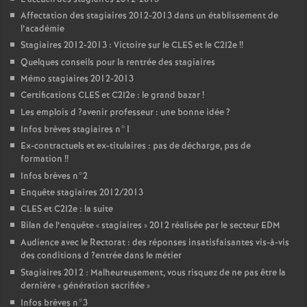
Affectation des stagiaires 2012-2013 dans un établissement de
l’académie
Stagiaires 2012-2013 : Victoire sur le
CLES
et le C2I2e
!!
Quelques conseils pour la rentrée des stagiaires
Mémo stagiaires 2012-2013
Certifications
CLES
et C2I2e : le grand bazar
!
Les emplois d
?avenir professeur : une bonne idée
?
Infos brèves stagiaires n°1
Ex-contractuels et ex-titulaires : pas de décharge, pas de
formation
!!
Infos brèves n°2
Enquête stagiaires 2012/2013
CLES
et C2I2e : la suite
Bilan de l’enquête «
stagiaires
» 2012 réalisée par le secteur
EDM
Audience avec le Rectorat : des réponses insatisfaisantes vis-à-vis
des conditions d
?entrée dans le métier
Stagiaires 2012 : Malheureusement, vous risquez de ne pas être la
dernière «
génération sacrifiée
»
Infos brèves n°3