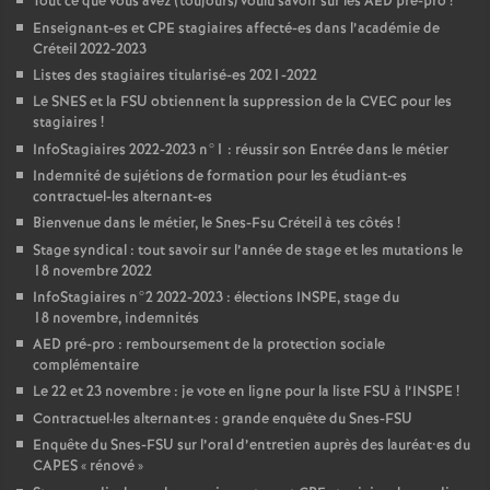
Tout ce que vous avez (toujours) voulu savoir sur les
AED
pré-pro
!
Enseignant-es et
CPE
stagiaires affecté-es dans l’académie de
Créteil 2022-2023
Listes des stagiaires titularisé-es 2021-2022
Le
SNES
et la
FSU
obtiennent la suppression de la
CVEC
pour les
stagiaires
!
InfoStagiaires 2022-2023 n°1 : réussir son Entrée dans le métier
Indemnité de sujétions de formation pour les étudiant-es
contractuel-les alternant-es
Bienvenue dans le métier, le Snes-Fsu Créteil à tes côtés
!
Stage syndical : tout savoir sur l’année de stage et les mutations le
18 novembre 2022
InfoStagiaires n°2 2022-2023 : élections
INSPE
, stage du
18 novembre, indemnités
AED
pré-pro : remboursement de la protection sociale
complémentaire
Le 22 et 23 novembre : je vote en ligne pour la liste
FSU
à l’
INSPE
!
Contractuel
·
les alternant
·
es : grande enquête du Snes-
FSU
Enquête du Snes-
FSU
sur l’oral d’entretien auprès des lauréat•es du
CAPES
«
rénové
»