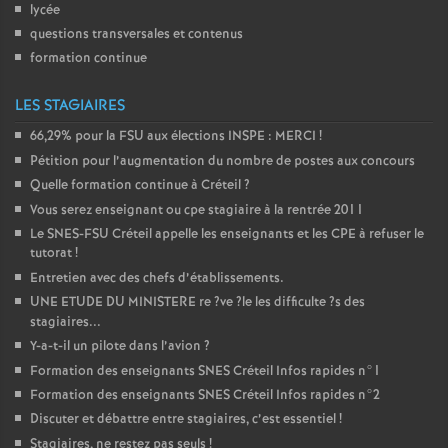
lycée
questions transversales et contenus
formation continue
LES STAGIAIRES
66,29% pour la
FSU
aux élections
INSPE
:
MERCI
!
Pétition pour l’augmentation du nombre de postes aux concours
Quelle formation continue à Créteil
?
Vous serez enseignant ou cpe stagiaire à la rentrée 2011
Le
SNES
-
FSU
Créteil appelle les enseignants et les
CPE
à refuser le
tutorat
!
Entretien avec des chefs d’établissements.
UNE
ETUDE
DU
MINISTERE
re
?ve
?le les difficulte
?s des
stagiaires...
Y-a-t-il un pilote dans l’avion
?
Formation des enseignants
SNES
Créteil Infos rapides n°1
Formation des enseignants
SNES
Créteil Infos rapides n°2
Discuter et débattre entre stagiaires, c’est essentiel
!
Stagiaires, ne restez pas seuls
!