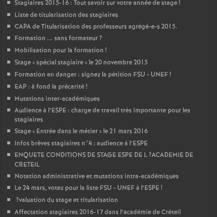
Stagiaires 2015-16 : Tout savoir sur votre année de stage
!
Liste de titularisation des stagiaires
CAPA
de Titularisation des professeurs agrégé-e-s 2015.
Formation ... sans formateur
?
Mobilisation pour la formation
!
Stage «
spécial stagiaire
» le 20 novembre 2015
Formation en danger : signez la pétition
FSU
-
UNEF
!
EAP
: à fond la précarité
!
Mutations inter-académiques
Audience à l’
ESPE
: charge de travail très importante pour les
stagiaires
Stage «
Entrée dans le métier
» le 21 mars 2016
Infos brèves stagiaires n°4 : audience à l’
ESPE
ENQUETE
CONDITIONS
DE
STAGE
ESPE
DE
L
?
ACADEMIE
DE
CRETEIL
Notation administrative et mutations intra-académiques
Le 24 mars, votez pour la liste
FSU
-
UNEF
à l’
ESPE
!
?valuation du stage et titularisation
Affectation stagiaires 2016-17 dans l’académie de Créteil