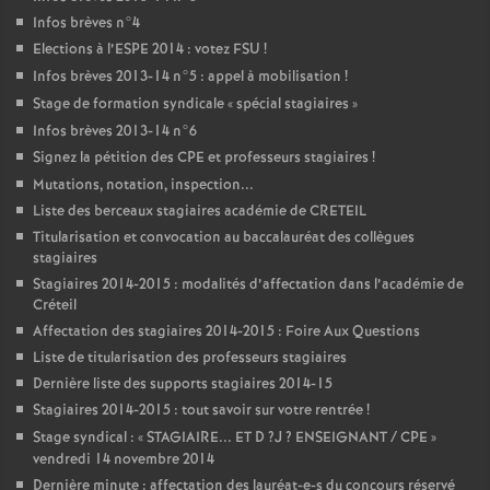
Infos brèves n°4
Elections à l’
ESPE
2014 : votez
FSU
!
Infos brèves 2013-14 n°5 : appel à mobilisation
!
Stage de formation syndicale «
spécial stagiaires
»
Infos brèves 2013-14 n°6
Signez la pétition des
CPE
et professeurs stagiaires
!
Mutations, notation, inspection...
Liste des berceaux stagiaires académie de
CRETEIL
Titularisation et convocation au baccalauréat des collègues
stagiaires
Stagiaires 2014-2015 : modalités d’affectation dans l’académie de
Créteil
Affectation des stagiaires 2014-2015 : Foire Aux Questions
Liste de titularisation des professeurs stagiaires
Dernière liste des supports stagiaires 2014-15
Stagiaires 2014-2015 : tout savoir sur votre rentrée
!
Stage syndical : «
STAGIAIRE
...
ET
D
?J
?
ENSEIGNANT
/
CPE
»
vendredi 14 novembre 2014
Dernière minute : affectation des lauréat-e-s du concours réservé