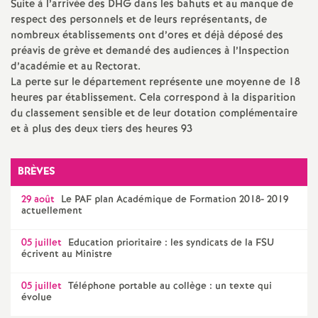
e
Suite à l’arrivée des
DHG
dans les bahuts et au manque de
respect des personnels et de leurs représentants, de
s
nombreux établissements ont d’ores et déjà déposé des
préavis de grève et demandé des audiences à l’Inspection
E
d’académie et au Rectorat.
La perte sur le département représente une moyenne de 18
heures par établissement. Cela correspond à la disparition
n
du classement sensible et de leur dotation complémentaire
et à plus des deux tiers des heures 93
s
BRÈVES
e
29 août
Le
PAF
plan Académique de Formation 2018- 2019
i
actuellement
05 juillet
Education prioritaire : les syndicats de la
FSU
g
écrivent au Ministre
n
05 juillet
Téléphone portable au collège : un texte qui
évolue