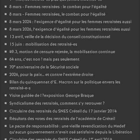
8 mars - Femmes retraitées : le combat pour l’égalité
8 mars - Femmes retraitées, le combat pour l’égalité
8 mars 2024 : l’exigence d’égalité pour les femmes retraitées aussi
8 mars 2026, l’exigence d’égalité pour les femmes retraitées aussi
13 avril, veille de la décision du conseil constitutionnel
15 juin : mobilisation des retraité-es
49.3, motion de censure rejetée, la mobilisation continue
64 ans, c’est non
! mais pas seulement
e
70
anniversaire de la Sécurité sociale
2026, pour la paix… et contre l’extrême droite
Bilan du quinquennat d’E. Macron sur la politique envers les
retraité-e-s
Visite guidée de l
?exposition George Braque
Syndicalisme des retraités, comment s’y retrouver
?
Circulaire des retraités du
SNES
Créteil du 17 janvier 2014
Résultats des votes des retraités de l’académie de Créteil
Le pacte de responsabilité : une vieille revendication du Medef
qu’aucun gouvernement n’avait osé satisfaire depuis la Libération
er
Circulaire des retraités du
SNES
Créteil du 1
avril 2014