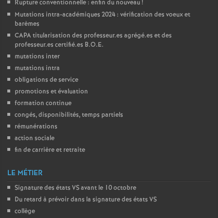
Rupture conventionnelle : enfin du nouveau
!
Mutations intra-académiques 2024 : vérification des voeux et
o
barèmes
CAPA
titularisation des professeur.es agrégé.es et des
u
professeur.es certifié.es
B.O.E.
mutations inter
r
mutations intra
obligations de service
s
promotions et évaluation
formation continue
congés, disponibilités, temps partiels
rémunérations
action sociale
fin de carrière et retraite
LE MÉTIER
Signature des états
VS
avant le 10 octobre
Du retard à prévoir dans la signature des états
VS
collège