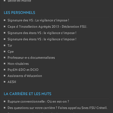
Seine-et-Marne
é
LES PERSONNELS
O
Signature des
VS
: La vigilance s’impose
!
Capa d
?installation Agrégés 2015 - Déclaration
FSU
.
r
Signature des états
VS
: la vigilance s’impose
!
Signature des états
VS
: la vigilance s’impose
!
l
Tzr
Cpe
é
Professeur-e-s documentalistes
Non-titulaires
a
PsyEN-
EDO
et
DCIO
Assistants d’éducation
AESH
n
LA CARRIÈRE ET LES MUTS
s
Rupture conventionnelle : Où en est-on
?
Des questions sur votre carrière
? Faites appel au Snes
T
FSU
Créteil.