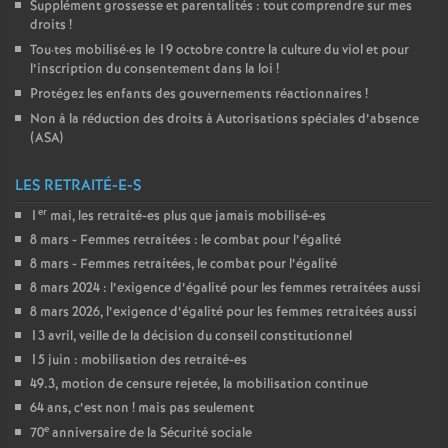
Supplément grossesse et parentalités : tout comprendre sur mes
droits
!
Tou
·
tes mobilisé
·
es le 19 octobre contre la culture du viol et pour
l’inscription du consentement dans la loi
!
Protégez les enfants des gouvernements réactionnaires
!
Non à la réduction des droits à Autorisations spéciales d’absence
(
ASA
)
LES RETRAITÉ-E-S
er
1
mai, les retraité-es plus que jamais mobilisé-es
8 mars - Femmes retraitées : le combat pour l’égalité
8 mars - Femmes retraitées, le combat pour l’égalité
8 mars 2024 : l’exigence d’égalité pour les femmes retraitées aussi
8 mars 2026, l’exigence d’égalité pour les femmes retraitées aussi
13 avril, veille de la décision du conseil constitutionnel
15 juin : mobilisation des retraité-es
49.3, motion de censure rejetée, la mobilisation continue
64 ans, c’est non
! mais pas seulement
e
70
anniversaire de la Sécurité sociale