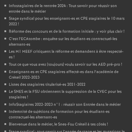
Infostagiaires de la rentrée 2024 : Tout savoir pour réussir son
entrée dans le métier
Stage syndical pour les enseignant-es et
CPE
stagiaires le 10 mars
2022
!
Réforme des concours et de la formation initiale : y voir plus clair
!
C’est l’ECAtombe : enquête sur les étudiant-es contractuel-les
alternant-es
Les M1
MEEF
critiquent la réforme et demandent à être respecté-
es
!
Tout ce que vous avez (toujours) voulu savoir sur les
AED
pré-pro
!
Enseignant-es et
CPE
stagiaires affecté-es dans l’académie de
Créteil 2022-2023
Listes des stagiaires titularisé-es 2021-2022
Le
SNES
et la
FSU
obtiennent la suppression de la
CVEC
pour les
stagiaires
!
InfoStagiaires 2022-2023 n°1 : réussir son Entrée dans le métier
Indemnité de sujétions de formation pour les étudiant-es
contractuel-les alternant-es
Bienvenue dans le métier, le Snes-Fsu Créteil à tes côtés
!
Stage syndical : tout savoir sur l’année de stage et les mutations le