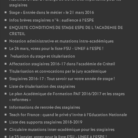
stagiaires
Stage «
Entrée dans le métier
» le 21 mars 2016
Infos brèves stagiaires n°4 : audience à l’
ESPE
ENQUETE
CONDITIONS
DE
STAGE
ESPE
DE
L
?
ACADEMIE
DE
CRETEIL
Notation administrative et mutations intra-académiques
Le 24 mars, votez pour la liste
FSU
-
UNEF
à l’
ESPE
!
?valuation du stage et titularisation
Affectation stagiaires 2016-17 dans l’académie de Créteil
Titularisation et convocations par le jury académique
Stagiaires 2016-17 : Tout savoir sur votre année de stage
!
Liste de titularisation des stagiaires
Le plan Académique de Formation
PAF
2016/2017 et les stages
«
reformes
»
Informations de rentrée des stagiaires
Teach for France : quand le privé s’invite à l’Education Nationale
Liste des supports stagiaires 2018-2019
Circulaire mutations inter-académique pour les stagiaires
Le 25 janvier, votez pour la liste
FSU
-
UNEF
à l’
ESPE
!