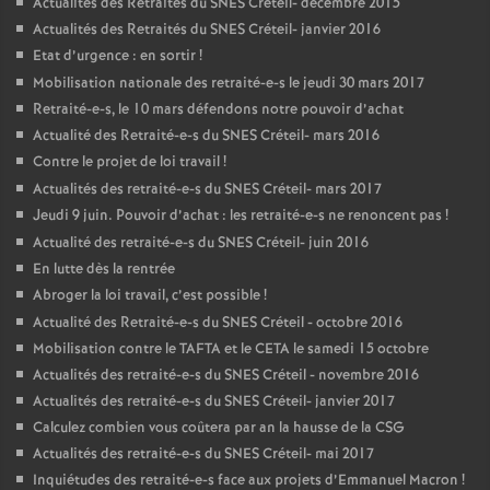
Actualités des Retraités du
SNES
Créteil- décembre 2015
Actualités des Retraités du
SNES
Créteil- janvier 2016
Etat d’urgence : en sortir
!
Mobilisation nationale des retraité-e-s le jeudi 30 mars 2017
Retraité-e-s, le 10 mars défendons notre pouvoir d’achat
Actualité des Retraité-e-s du
SNES
Créteil- mars 2016
Contre le projet de loi travail
!
Actualités des retraité-e-s du
SNES
Créteil- mars 2017
Jeudi 9 juin. Pouvoir d’achat : les retraité-e-s ne renoncent pas
!
Actualité des retraité-e-s du
SNES
Créteil- juin 2016
En lutte dès la rentrée
Abroger la loi travail, c’est possible
!
Actualité des Retraité-e-s du
SNES
Créteil - octobre 2016
Mobilisation contre le
TAFTA
et le
CETA
le samedi 15 octobre
Actualités des retraité-e-s du
SNES
Créteil - novembre 2016
Actualités des retraité-e-s du
SNES
Créteil- janvier 2017
Calculez combien vous coûtera par an la hausse de la
CSG
Actualités des retraité-e-s du
SNES
Créteil- mai 2017
Inquiétudes des retraité-e-s face aux projets d’Emmanuel Macron
!