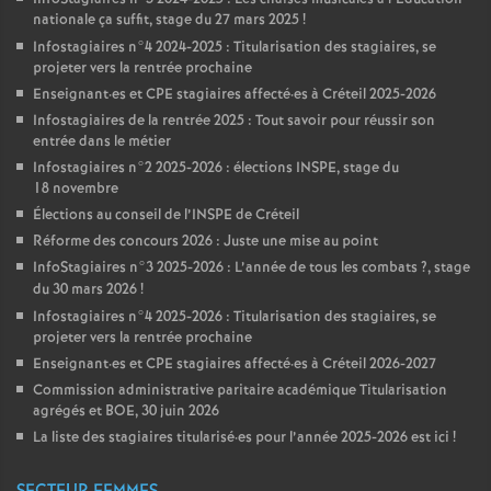
nationale ça suffit, stage du 27 mars 2025
!
Infostagiaires n°4 2024-2025 : Titularisation des stagiaires, se
projeter vers la rentrée prochaine
Enseignant
·
es et
CPE
stagiaires affecté
·
es à Créteil 2025-2026
Infostagiaires de la rentrée 2025 : Tout savoir pour réussir son
entrée dans le métier
Infostagiaires n°2 2025-2026 : élections
INSPE
, stage du
18 novembre
Élections au conseil de l’
INSPE
de Créteil
Réforme des concours 2026 : Juste une mise au point
InfoStagiaires n°3 2025-2026 : L’année de tous les combats
?, stage
du 30 mars 2026
!
Infostagiaires n°4 2025-2026 : Titularisation des stagiaires, se
projeter vers la rentrée prochaine
Enseignant
·
es et
CPE
stagiaires affecté
·
es à Créteil 2026-2027
Commission administrative paritaire académique Titularisation
agrégés et
BOE
, 30 juin 2026
La liste des stagiaires titularisé
·
es pour l’année 2025-2026 est ici
!