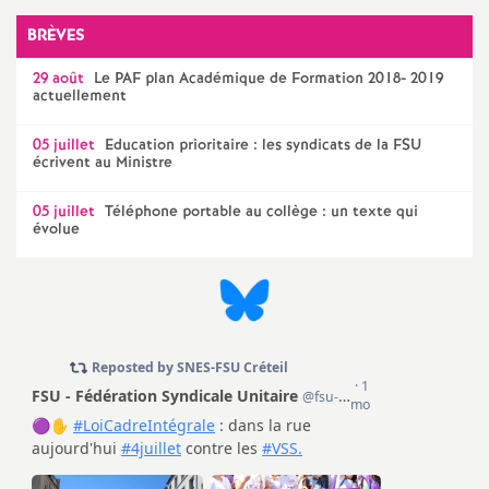
e
BRÈVES
m
29 août
Le
PAF
plan Académique de Formation 2018- 2019
actuellement
e
05 juillet
Education prioritaire : les syndicats de la
FSU
écrivent au Ministre
n
05 juillet
Téléphone portable au collège : un texte qui
t
évolue
s
d
e
S