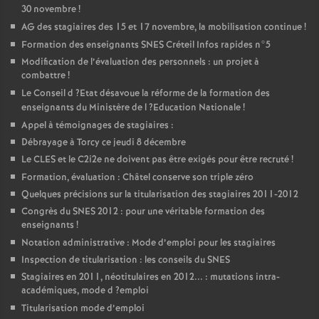
30 novembre
!
AG
des stagiaires des 15 et 17 novembre, la mobilisation continue
!
Formation des enseignants
SNES
Créteil Infos rapides n°5
Modification de l’évaluation des personnels : un projet à
combattre
!
Le Conseil d
?Etat désavoue la réforme de la formation des
enseignants du Ministère de l
?Education Nationale
!
Appel à témoignages de stagiaires :
Débrayage à Torcy ce jeudi 8 décembre
Le
CLES
et le C2i2e ne doivent pas être exigés pour être recruté
!
Formation, évaluation : Châtel conserve son triple zéro
Quelques précisions sur la titularisation des stagiaires 2011-2012
Congrès du
SNES
2012 : pour une véritable formation des
enseignants
!
Notation administrative : Mode d’emploi pour les stagiaires
Inspection de titularisation : les conseils du
SNES
Stagiaires en 2011, néotitulaires en 2012... : mutations intra-
académiques, mode d
?emploi
Titularisation mode d’emploi