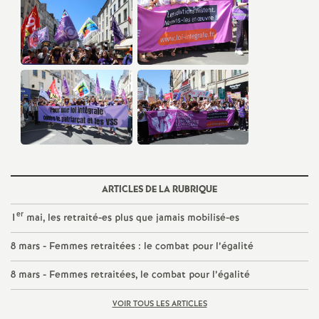
e
c
o
n
d
d
ARTICLES DE LA RUBRIQUE
er
1
mai, les retraité-es plus que jamais mobilisé-es
e
8 mars - Femmes retraitées : le combat pour l’égalité
g
8 mars - Femmes retraitées, le combat pour l’égalité
r
VOIR TOUS LES ARTICLES