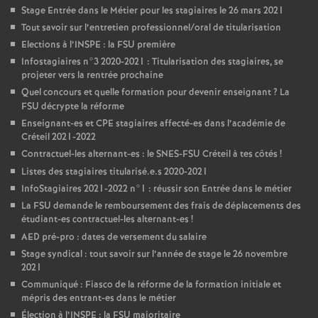
Stage Entrée dans le Métier pour les stagiaires le 26 mars 2021
Tout savoir sur l’entretien professionnel/oral de titularisation
Elections à l’
INSPE
: la
FSU
première
Infostagiaires n°3 2020-2021 : Titularisation des stagiaires, se
projeter vers la rentrée prochaine
Quel concours et quelle formation pour devenir enseignant
? La
FSU
décrypte la réforme
Enseignant-es et
CPE
stagiaires affecté-es dans l’académie de
Créteil 2021-2022
Contractuel-les alternant-es : le
SNES
-
FSU
Créteil à tes côtés
!
Listes des stagiaires titularisé.e.s 2020-2021
InfoStagiaires 2021-2022 n°1 : réussir son Entrée dans le métier
La
FSU
demande le remboursement des frais de déplacements des
étudiant-es contractuel-les alternant-es
!
AED
pré-pro : dates de versement du salaire
Stage syndical : tout savoir sur l’année de stage le 26 novembre
2021
Communiqué : Fiasco de la réforme de la formation initiale et
mépris des entrant-es dans le métier
Élection à l’
INSPE
: la
FSU
majoritaire