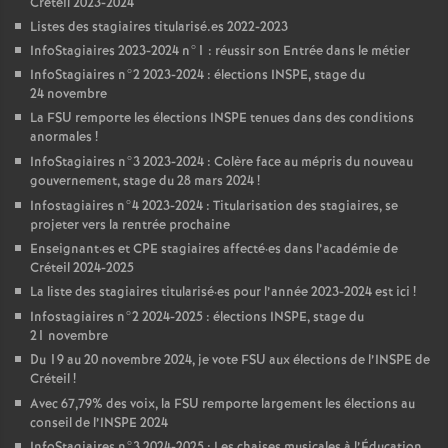
Créteil 2023-2024
Listes des stagiaires titularisé.es 2022-2023
InfoStagiaires 2023-2024 n°1 : réussir son Entrée dans le métier
InfoStagiaires n°2 2023-2024 : élections
INSPE
, stage du
24 novembre
La
FSU
remporte les élections
INSPE
tenues dans des conditions
anormales
!
InfoStagiaires n°3 2023-2024 : Colère face au mépris du nouveau
gouvernement, stage du 28 mars 2024
!
Infostagiaires n°4 2023-2024 : Titularisation des stagiaires, se
projeter vers la rentrée prochaine
Enseignant
·
es et
CPE
stagiaires affecté
·
es dans l’académie de
Créteil 2024-2025
La liste des stagiaires titularisé
·
es pour l’année 2023-2024 est ici
!
Infostagiaires n°2 2024-2025 : élections
INSPE
, stage du
21 novembre
Du 19 au 20 novembre 2024, je vote
FSU
aux élections de l’
INSPE
de
Créteil
!
Avec 67,79% des voix, la
FSU
remporte largement les élections au
conseil de l’
INSPE
2024
InfoStagiaires n°3 2024-2025 : Les chaises musicales à l’Éducation