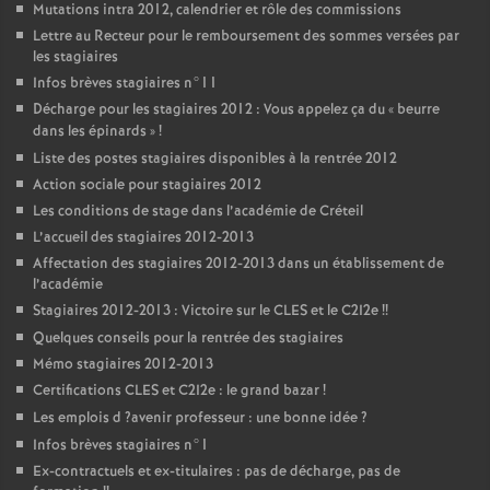
Mutations intra 2012, calendrier et rôle des commissions
Lettre au Recteur pour le remboursement des sommes versées par
les stagiaires
Infos brèves stagiaires n°11
Décharge pour les stagiaires 2012 : Vous appelez ça du «
beurre
dans les épinards
»
!
Liste des postes stagiaires disponibles à la rentrée 2012
Action sociale pour stagiaires 2012
Les conditions de stage dans l’académie de Créteil
L’accueil des stagiaires 2012-2013
Affectation des stagiaires 2012-2013 dans un établissement de
l’académie
Stagiaires 2012-2013 : Victoire sur le
CLES
et le C2I2e
!!
Quelques conseils pour la rentrée des stagiaires
Mémo stagiaires 2012-2013
Certifications
CLES
et C2I2e : le grand bazar
!
Les emplois d
?avenir professeur : une bonne idée
?
Infos brèves stagiaires n°1
Ex-contractuels et ex-titulaires : pas de décharge, pas de