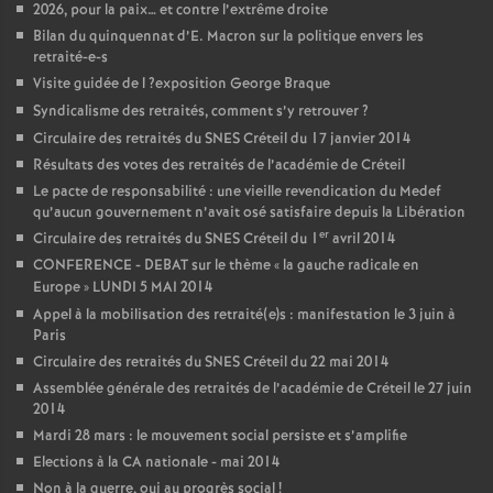
2026, pour la paix… et contre l’extrême droite
Bilan du quinquennat d’E. Macron sur la politique envers les
retraité-e-s
Visite guidée de l
?exposition George Braque
Syndicalisme des retraités, comment s’y retrouver
?
Circulaire des retraités du
SNES
Créteil du 17 janvier 2014
Résultats des votes des retraités de l’académie de Créteil
Le pacte de responsabilité : une vieille revendication du Medef
qu’aucun gouvernement n’avait osé satisfaire depuis la Libération
er
Circulaire des retraités du
SNES
Créteil du 1
avril 2014
CONFERENCE
-
DEBAT
sur le thème «
la gauche radicale en
Europe
»
LUNDI
5
MAI
2014
Appel à la mobilisation des retraité(e)s : manifestation le 3 juin à
Paris
Circulaire des retraités du
SNES
Créteil du 22 mai 2014
Assemblée générale des retraités de l’académie de Créteil le 27 juin
2014
Mardi 28 mars : le mouvement social persiste et s’amplifie
Elections à la
CA
nationale - mai 2014
Non à la guerre, oui au progrès social
!