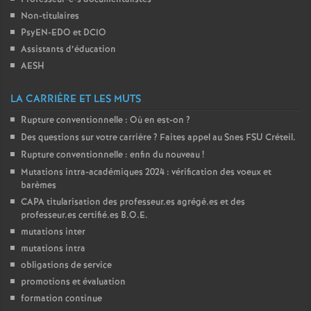
Non-titulaires
o
PsyEN-
EDO
et
DCIO
Assistants d’éducation
u
AESH
r
LA CARRIÈRE ET LES MUTS
Rupture conventionnelle : Où en est-on
?
s
Des questions sur votre carrière
? Faites appel au Snes
FSU
Créteil.
Rupture conventionnelle : enfin du nouveau
!
Mutations intra-académiques 2024 : vérification des voeux et
barèmes
CAPA
titularisation des professeur.es agrégé.es et des
professeur.es certifié.es
B.O.E.
mutations inter
mutations intra
obligations de service
promotions et évaluation
formation continue