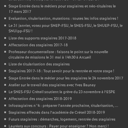
Stage Entrée dans le métiers pour stagiaires et néo-titulaires le
17 mars 2017
Evaluation, titularisation, mutations : toutes les infos stagiaires
!
Le 31 janvier, votez pour
SNEP
-
FSU
, le
SNES
-
FSU
, le
SNUEP
-
FSU
, le
SNUipp-
FSU
!
Liste des supports stagiaires 2017-2018
Affectation des stagiaires 2017-18
Professeur documentaliste : faisons le point sur la nouvelle
circulaire de missions le 31 mai à 14h30 à Arcueil
Liste de titularisation des stagiaires
Stagiaires 2017-18 : Tout savoir pour la rentrée et votre stage
!
Stage Entrée dans le métier pour les stagiaires le 24 novembre 2017
Atelier sur le travail des stagiaires avec Yves Baunay
Le
SNES
-
FSU
Créteil soutient la grève du 23 novembre à l’
ESPE
Affectation des stagiaires 2018-2019
Infostagiaires n°4 : préparer l’année prochaine, titularisation, ...
Stagiaires affectés dans l’académie de Créteil 2018-2019
Futurs stagiaires : démarches, logement, rentrée des stagiaires
Lauréats aux concours : Payer pour enseigner
? Non merci
!