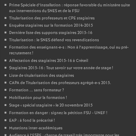
Prime Spéciale d’Installation : réponse favorable du ministère suite
aux interventions du
SNES
et de la
FSU
Titularisation des professeurs et
CPE
stagiaires
Enquête stagiaires sur la formation 2014-2015
Dernière liste des supports stagiaires 2015-16
Titularisation : le
SNES
défend vos revendications
Formation des enseignant-e-s : Non à l’apprentissage, oui au pré-
recrutement
!
Affectation des stagiaires 2015-16 à Créteil
Stagiaires 2015-16 : Tout savoir sur votre année de stage
!
Liste de titularisation des stagiaires
CAPA
de Titularisation des professeurs agrégé-e-s 2015.
Formation ... sans formateur
?
Mobilisation pour la formation
!
Stage «
spécial stagiaire
» le 20 novembre 2015
Formation en danger : signez la pétition
FSU
-
UNEF
!
EAP
: à fond la précarité
!
Mutations inter-académiques
Audience à l’
ESPE
: charge de travail très importante pour les