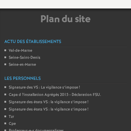
é
Plan du site
O
r
ACTU DES ÉTABLISSEMENTS
Val-de-Marne
l
Seine-Saint-Denis
Seine-et-Marne
é
LES PERSONNELS
a
Signature des
VS
: La vigilance s’impose
!
Capa d
?installation Agrégés 2015 - Déclaration
FSU
.
n
Signature des états
VS
: la vigilance s’impose
!
Signature des états
VS
: la vigilance s’impose
!
s
Tzr
Cpe
T
Professeur-e-s documentalistes