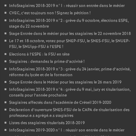
InfoStagiaires 2018-2019 n°1 : réussir son entrée dans le métier
CVEC
, c’est toujours non
! Signez la pétition
!
InfoStagiaires 2018-2019 n°2 : grève du 9 octobre, élections
ESPE
,
stage du 22 novembre
Stage Entrée dans le métier pour les stagiaires le 22 novembre 2018
Le 17 et 18 octobre, votez pour
SNEP
-
FSU
, le
SNES
-
FSU
, le
SNUEP
-
FSU
, le SNUipp-
FSU
à l’
ESPE
!
Elections à l’
ESPE
: la
FSU
en tête
Stagiaires : demandez la prime d’activité
!
InfoStagiaires 2018-2019 n°3 : grève du 24 janvier, prime d’activité,
réforme du lycée et de la formation
Stage Entrée dans le Métier pour les stagiaires le 26 mars 2019
InfoStagiaires 2018-2019 n°4 : grève du 9 mai, jury et titularisation,
conseils pour l’année prochaine
Stagiaires affectés dans l’académie de Créteil 2019-2020
Déclaration d’ouverture
SNES
-
FSU
de la
CAPA
de titularisation des
professeur.e.s agrégé.e.s stagiaires
Listes des stagiaires titularisés 2018-2019
InfoStagiaires 2019-2020 n°1 : réussir son entrée dans le métier