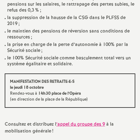
e
pensions sur les salaires, le rattrapage des pertes subies, le
refus des 0,3
%
;
s
la suppression de la hausse de la
CSG
dans le
PLFSS
de
2019
;
E
le maintien des pensions de réversion sans conditions de
ressources
;
n
la prise en charge de la perte d’autonomie à 100% par la
Sécurité sociale
;
le 100% Sécurité sociale comme basculement total vers un
s
système égalitaire et solidaire.
e
MANIFESTATION
DES
RETRAITE
-E-S
le jeudi 18 octobre
i
Rendez-vous à
14h30 place de l’Opéra
(en direction de la place de la République)
g
n
Consultez et distribuez l
’appel du groupe des 9
à la
mobilisation générale
!