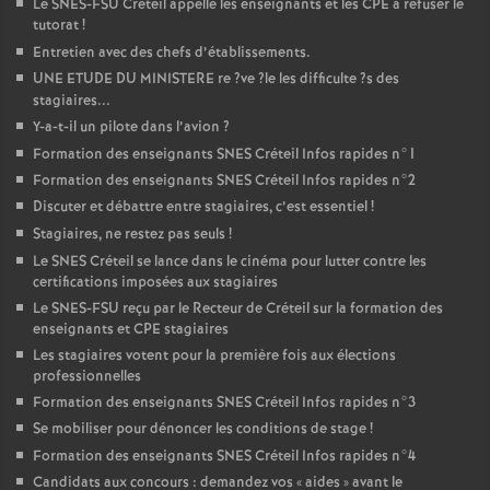
Le
SNES
-
FSU
Créteil appelle les enseignants et les
CPE
à refuser le
tutorat
!
Entretien avec des chefs d’établissements.
UNE
ETUDE
DU
MINISTERE
re
?ve
?le les difficulte
?s des
stagiaires...
Y-a-t-il un pilote dans l’avion
?
Formation des enseignants
SNES
Créteil Infos rapides n°1
Formation des enseignants
SNES
Créteil Infos rapides n°2
Discuter et débattre entre stagiaires, c’est essentiel
!
Stagiaires, ne restez pas seuls
!
Le
SNES
Créteil se lance dans le cinéma pour lutter contre les
certifications imposées aux stagiaires
Le
SNES
-
FSU
reçu par le Recteur de Créteil sur la formation des
enseignants et
CPE
stagiaires
Les stagiaires votent pour la première fois aux élections
professionnelles
Formation des enseignants
SNES
Créteil Infos rapides n°3
Se mobiliser pour dénoncer les conditions de stage
!
Formation des enseignants
SNES
Créteil Infos rapides n°4
Candidats aux concours : demandez vos «
aides
» avant le