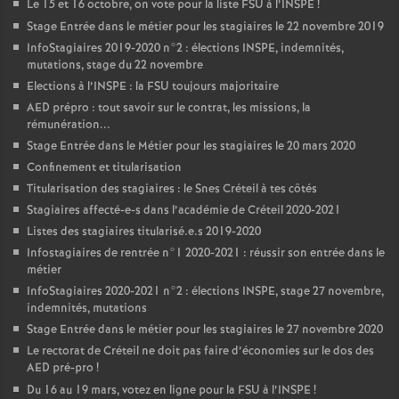
Le 15 et 16 octobre, on vote pour la liste
FSU
à l’
INSPE
!
Stage Entrée dans le métier pour les stagiaires le 22 novembre 2019
InfoStagiaires 2019-2020 n°2 : élections
INSPE
, indemnités,
mutations, stage du 22 novembre
Elections à l’
INSPE
: la
FSU
toujours majoritaire
AED
prépro : tout savoir sur le contrat, les missions, la
rémunération...
Stage Entrée dans le Métier pour les stagiaires le 20 mars 2020
Confinement et titularisation
Titularisation des stagiaires : le Snes Créteil à tes côtés
Stagiaires affecté-e-s dans l’académie de Créteil 2020-2021
Listes des stagiaires titularisé.e.s 2019-2020
Infostagiaires de rentrée n°1 2020-2021 : réussir son entrée dans le
métier
InfoStagiaires 2020-2021 n°2 : élections
INSPE
, stage 27 novembre,
indemnités, mutations
Stage Entrée dans le métier pour les stagiaires le 27 novembre 2020
Le rectorat de Créteil ne doit pas faire d’économies sur le dos des
AED
pré-pro
!
Du 16 au 19 mars, votez en ligne pour la
FSU
à l’
INSPE
!