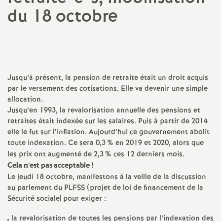
du 18 octobre
a
t
i
Jusqu’à présent, la pension de retraite était un droit acquis
par le versement des cotisations. Elle va devenir une simple
o
allocation.
Jusqu’en 1993, la revalorisation annuelle des pensions et
n
retraites était indexée sur les salaires. Puis à partir de 2014
elle le fut sur l’inflation. Aujourd’hui ce gouvernement abolit
a
toute indexation. Ce sera 0,3
% en 2019 et 2020, alors que
les prix ont augmenté de 2,3
% ces 12 derniers mois.
l
Cela n’est pas acceptable
!
Le jeudi 18 octobre, manifestons à la veille de la discussion
au parlement du
PLFSS
(projet de loi de financement de la
d
Sécurité sociale) pour exiger :
la revalorisation de toutes les pensions par l’indexation des