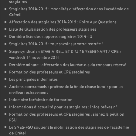
stagiaires
Stagiaires 2014-2015 : modalités d’affectation dans l’académie de
Créteil
Affectation des stagiaires 2014-2015 : Foire Aux Questions
Liste de titularisation des professeurs stagiaires
Dernière liste des supports stagiaires 2014-15
Stagiaires 2014-2015 : tout savoir sur votre rentrée
!
Stage syndical : «
STAGIAIRE
...
ET
D
?J
?
ENSEIGNANT
/
CPE
»
vendredi 14 novembre 2014
Dernière minute : affectation des lauréat-e-s du concours réservé
Formation des professeurs et
CPE
stagiaires
Les principales indemnités
Anciens contractuels : profitez de la fin de clause butoir pour un
meilleur reclassement
Indemnité forfaitaire de formation
Informations d’actualité pour les stagiaires : infos brèves n°1
Formation des professeurs et
CPE
stagiaires : signez la pétition
FSU
Le
SNES
-
FSU
soutient la mobilisation des stagiaires de l’académie
de Crétei