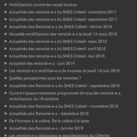
Mobilisation contre les reculs sociaux
Actualités des retraité-e-s du
SNES
Créteil- novembre 2017
Actualités des retraité-e-s du
SNES
Créteil- septembre 2017
Actualités des Retraité-e-s du
SNES
Créteil - février 2018
Nouvelle mobilisation des retraité-e-s le jeudi 15 mars 2018
Actualités des retraité-e-s du
SNES
Créteil- mars 2018
Actualités des retraité-e-s du
SNES
Créteil- avril 2018
Actualités des retraité-e-s du
SNES
Créteil- mai 2018
Actualité des retraité-e-s - juin 2019
Les retraité-e-s mobilisé-e-s de nouveau le jeudi 14 juin 2018
Quelles perspectives pour les retraites
?
Actualités des Retraité-e-s du
SNES
Créteil - septembre 2018
Contre l’appauvrissement programmé de tous les retraité-e-s,
mobilisation du 18 octobre
Actualités des Retraité-e-s du
SNES
Créteil - novembre 2018
Actualités des Retraité-e-s - décembre 2018
De l’horreur à la colère. De la colère à la lutte
Actualités des Retraité-e-s - janvier 2019
Les retraité-e-s rejoignent la manifestation du 5 février