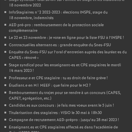
18 novembre 2022
InfoStagiaires n°2 2022-2023 : élections
INSPE
, stage du
18 novembre, indemnités
AED
pré-pro : remboursement de la protection sociale
complémentaire
Le 22 et 23 novembre : je vote en ligne pour la liste
FSU
à l’
INSPE
!
Contractuel
·
les alternant
·
es : grande enquête du Snes-
FSU
Enquête du Snes-
FSU
sur l’oral d’entretien auprès des lauréat•es du
CAPES
«
rénové
»
Stage syndical pour les enseignant-es et
CPE
stagiaires le mardi
14 mars 2023
!
Professeur.e et
CPE
stagiaire : tu as droit de faire grève
!
Étudiant.e en M1
MEEF
: que faire pour le M2
?
Remboursement du trajet pour se rendre à un concours (
CAPES
,
CAPET
, agrégation, etc.)
Candidat.es aux concours : je fais mes voeux avant le 5 juin
!
Titularisation des stagiaires :
VISIO
le 30 mai à 18h30
Campagne de recrutement
AED
-prépro : jusqu’au 28 mai 2023
!
Enseignant.es et
CPE
stagiaires affecté.es dans l’académie de