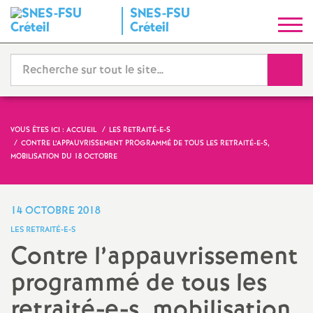
SNES
-
FSU
S
Créteil
y
Reche
n
d
VOUS ÊTES ICI :
ACCUEIL
LES RETRAITÉ-E-S
CONTRE L’APPAUVRISSEMENT PROGRAMMÉ DE TOUS LES RETRAITÉ-E-S,
i
MOBILISATION DU 18 OCTOBRE
c
14 OCTOBRE 2018
a
LES RETRAITÉ-E-S
Contre l’appauvrissement
t
programmé de tous les
N
retraité-e-s, mobilisation