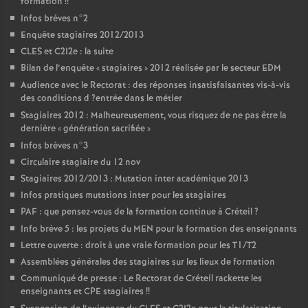
formation
!!
Infos brèves n°2
Enquête stagiaires 2012/2013
CLES
et C2I2e : la suite
Bilan de l’enquête «
stagiaires
» 2012 réalisée par le secteur
EDM
Audience avec le Rectorat : des réponses insatisfaisantes vis-à-vis
des conditions d
?entrée dans le métier
Stagiaires 2012 : Malheureusement, vous risquez de ne pas être la
dernière «
génération sacrifiée
»
Infos brèves n°3
Circulaire stagiaire du 12 nov
Stagiaires 2012/2013 : Mutation inter académique 2013
Infos pratiques mutations inter pour les stagiaires
PAF
: que pensez-vous de la formation continue à Créteil
?
Info brève 5 : les projets du
MEN
pour la formation des enseignants
Lettre ouverte : droit à une vraie formation pour les T1/T2
Assemblées générales des stagiaires sur les lieux de formation
Communiqué de presse : Le Rectorat de Créteil rackette les
enseignants et
CPE
stagiaires
!!