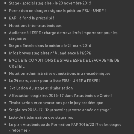
Stage «
spécial stagiaire
» le 20 novembre 2015
Formation en danger : signez la pétition
FSU
-
UNEF
!
EAP
: à fond la précarité
!
Mutations inter-académiques
Audience à l’
ESPE
: charge de travail très importante pour les
stagiaires
Stage «
Entrée dans le métier
» le 21 mars 2016
Infos brèves stagiaires n°4 : audience à l’
ESPE
ENQUETE
CONDITIONS
DE
STAGE
ESPE
DE
L
?
ACADEMIE
DE
CRETEIL
Notation administrative et mutations intra-académiques
Le 24 mars, votez pour la liste
FSU
-
UNEF
à l’
ESPE
!
?valuation du stage et titularisation
Affectation stagiaires 2016-17 dans l’académie de Créteil
Titularisation et convocations par le jury académique
Stagiaires 2016-17 : Tout savoir sur votre année de stage
!
Liste de titularisation des stagiaires
Le plan Académique de Formation
PAF
2016/2017 et les stages
«
reformes
»