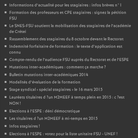
Informations d’actualité pour les stagiaires : infos brèves n°1
Formation des professeurs et
CPE
stagiaires : signez la pétition
FSU
Le
SNES
-
FSU
soutient la mobilisation des stagiaires de l’académie
de Crétei
Rassemblement des stagiaires du 8 octobre devant le Rectorat
Indemnité forfaitaire de formation : le texte d’application est
connu
Compte-rendu de l’audience
FSU
auprès du Rectorat et de l’
ESPE
Mutations inter-académiques : comment ça marche
?
Bulletin mutations inter-académiques 2014
Modalités d’évaluation de la formation
Stage syndical «
spécial stagiaires
» le 16 mars 2015
Lauréats titulaires d
?un
M2MEEF
à temps plein en 2015 : c
?est
NON
!
Elections à l’
ESPE
: déni démocratique
Les titulaires d
?un
M2MEEF
à mi-temps en 2015
Infos stagiaires
!
Elections à l’
ESPE
: votez pour la liste unitaire
FSU
-
UNEF
!