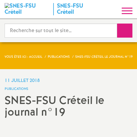
SNES
-
FSU
S
Créteil
y
Reche
n
d
VOUS ÊTES ICI :
ACCUEIL
PUBLICATIONS
SNES
-
FSU
CRÉTEIL LE JOURNAL N°19
i
11 JUILLET 2018
c
PUBLICATIONS
SNES
-
FSU
Créteil le
a
journal n°19
t
N