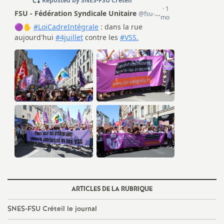
e
s
E
n
s
e
i
g
ARTICLES DE LA RUBRIQUE
n
SNES
-
FSU
Créteil le journal