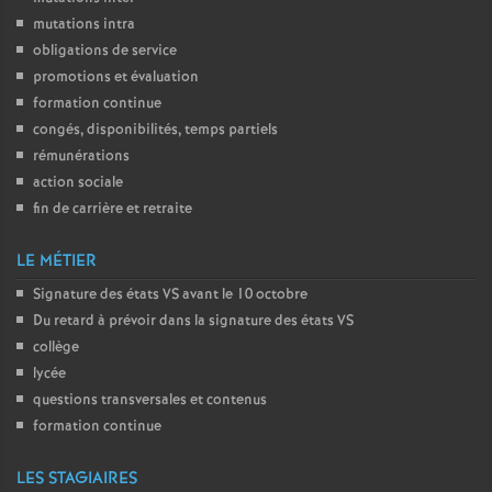
é
mutations intra
obligations de service
promotions et évaluation
O
formation continue
congés, disponibilités, temps partiels
r
rémunérations
action sociale
l
fin de carrière et retraite
é
LE MÉTIER
Signature des états
VS
avant le 10 octobre
a
Du retard à prévoir dans la signature des états
VS
collège
n
lycée
questions transversales et contenus
s
formation continue
T
LES STAGIAIRES