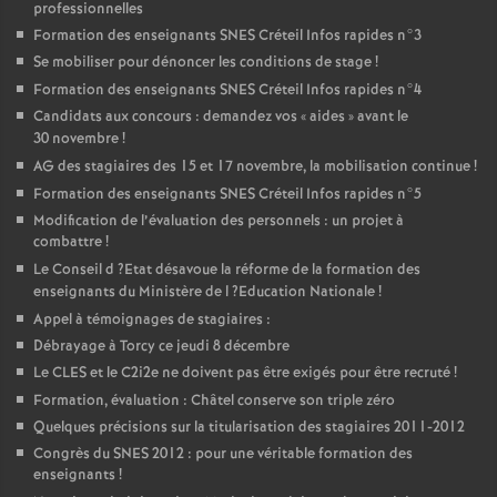
professionnelles
Formation des enseignants
SNES
Créteil Infos rapides n°3
Se mobiliser pour dénoncer les conditions de stage
!
Formation des enseignants
SNES
Créteil Infos rapides n°4
Candidats aux concours : demandez vos «
aides
» avant le
30 novembre
!
AG
des stagiaires des 15 et 17 novembre, la mobilisation continue
!
Formation des enseignants
SNES
Créteil Infos rapides n°5
Modification de l’évaluation des personnels : un projet à
combattre
!
Le Conseil d
?Etat désavoue la réforme de la formation des
enseignants du Ministère de l
?Education Nationale
!
Appel à témoignages de stagiaires :
Débrayage à Torcy ce jeudi 8 décembre
Le
CLES
et le C2i2e ne doivent pas être exigés pour être recruté
!
Formation, évaluation : Châtel conserve son triple zéro
Quelques précisions sur la titularisation des stagiaires 2011-2012
Congrès du
SNES
2012 : pour une véritable formation des
enseignants
!