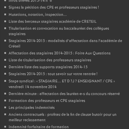
Infos brèves 2013-14 n°6
Signez la pétition des
CPE
et professeurs stagiaires
!
Mutations, notation, inspection...
Liste des berceaux stagiaires académie de
CRETEIL
Titularisation et convocation au baccalauréat des collègues
stagiaires
Stagiaires 2014-2015 : modalités d’affectation dans l’académie de
Créteil
Affectation des stagiaires 2014-2015 : Foire Aux Questions
Liste de titularisation des professeurs stagiaires
Dernière liste des supports stagiaires 2014-15
Stagiaires 2014-2015 : tout savoir sur votre rentrée
!
Stage syndical : «
STAGIAIRE
...
ET
D
?J
?
ENSEIGNANT
/
CPE
»
vendredi 14 novembre 2014
Dernière minute : affectation des lauréat-e-s du concours réservé
Formation des professeurs et
CPE
stagiaires
Les principales indemnités
Anciens contractuels : profitez de la fin de clause butoir pour un
meilleur reclassement
Indemnité forfaitaire de formation