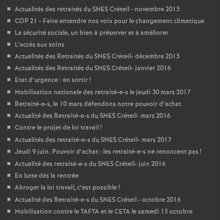
Actualités des retraités du
SNES
Créteil - novembre 2015
COP
21 - Faire entendre nos voix pour le changement climatique
La sécurité sociale, un bien à préserver et à améliorer
L’accès aux soins
Actualités des Retraités du
SNES
Créteil- décembre 2015
Actualités des Retraités du
SNES
Créteil- janvier 2016
Etat d’urgence : en sortir
!
Mobilisation nationale des retraité-e-s le jeudi 30 mars 2017
Retraité-e-s, le 10 mars défendons notre pouvoir d’achat
Actualité des Retraité-e-s du
SNES
Créteil- mars 2016
Contre le projet de loi travail
!
Actualités des retraité-e-s du
SNES
Créteil- mars 2017
Jeudi 9 juin. Pouvoir d’achat : les retraité-e-s ne renoncent pas
!
Actualité des retraité-e-s du
SNES
Créteil- juin 2016
En lutte dès la rentrée
Abroger la loi travail, c’est possible
!
Actualité des Retraité-e-s du
SNES
Créteil - octobre 2016
Mobilisation contre le
TAFTA
et le
CETA
le samedi 15 octobre