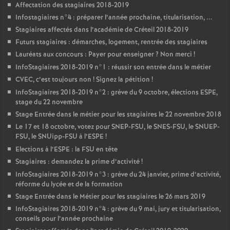
Affectation des stagiaires 2018-2019
Infostagiaires n°4 : préparer l’année prochaine, titularisation, ...
Stagiaires affectés dans l’académie de Créteil 2018-2019
Futurs stagiaires : démarches, logement, rentrée des stagiaires
Lauréats aux concours : Payer pour enseigner
? Non merci
!
InfoStagiaires 2018-2019 n°1 : réussir son entrée dans le métier
CVEC
, c’est toujours non
! Signez la pétition
!
InfoStagiaires 2018-2019 n°2 : grève du 9 octobre, élections
ESPE
,
stage du 22 novembre
Stage Entrée dans le métier pour les stagiaires le 22 novembre 2018
Le 17 et 18 octobre, votez pour
SNEP
-
FSU
, le
SNES
-
FSU
, le
SNUEP
-
FSU
, le SNUipp-
FSU
à l’
ESPE
!
Elections à l’
ESPE
: la
FSU
en tête
Stagiaires : demandez la prime d’activité
!
InfoStagiaires 2018-2019 n°3 : grève du 24 janvier, prime d’activité,
réforme du lycée et de la formation
Stage Entrée dans le Métier pour les stagiaires le 26 mars 2019
InfoStagiaires 2018-2019 n°4 : grève du 9 mai, jury et titularisation,
conseils pour l’année prochaine