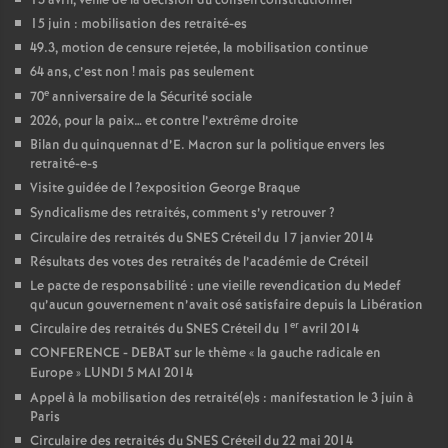
13 avril, veille de la décision du conseil constitutionnel
15 juin : mobilisation des retraité-es
49.3, motion de censure rejetée, la mobilisation continue
64 ans, c’est non
! mais pas seulement
e
70
anniversaire de la Sécurité sociale
2026, pour la paix… et contre l’extrême droite
Bilan du quinquennat d’E. Macron sur la politique envers les
retraité-e-s
Visite guidée de l
?exposition George Braque
Syndicalisme des retraités, comment s’y retrouver
?
Circulaire des retraités du
SNES
Créteil du 17 janvier 2014
Résultats des votes des retraités de l’académie de Créteil
Le pacte de responsabilité : une vieille revendication du Medef
qu’aucun gouvernement n’avait osé satisfaire depuis la Libération
er
Circulaire des retraités du
SNES
Créteil du 1
avril 2014
CONFERENCE
-
DEBAT
sur le thème «
la gauche radicale en
Europe
»
LUNDI
5
MAI
2014
Appel à la mobilisation des retraité(e)s : manifestation le 3 juin à
Paris
Circulaire des retraités du
SNES
Créteil du 22 mai 2014