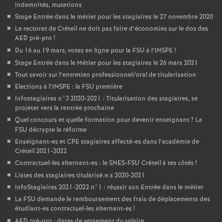
indemnités, mutations
Stage Entrée dans le métier pour les stagiaires le 27 novembre 2020
Le rectorat de Créteil ne doit pas faire d’économies sur le dos des
AED
pré-pro
!
Du 16 au 19 mars, votez en ligne pour la
FSU
à l’
INSPE
!
Stage Entrée dans le Métier pour les stagiaires le 26 mars 2021
Tout savoir sur l’entretien professionnel/oral de titularisation
Elections à l’
INSPE
: la
FSU
première
Infostagiaires n°3 2020-2021 : Titularisation des stagiaires, se
projeter vers la rentrée prochaine
Quel concours et quelle formation pour devenir enseignant
? La
FSU
décrypte la réforme
Enseignant-es et
CPE
stagiaires affecté-es dans l’académie de
Créteil 2021-2022
Contractuel-les alternant-es : le
SNES
-
FSU
Créteil à tes côtés
!
Listes des stagiaires titularisé.e.s 2020-2021
InfoStagiaires 2021-2022 n°1 : réussir son Entrée dans le métier
La
FSU
demande le remboursement des frais de déplacements des
étudiant-es contractuel-les alternant-es
!
AED
pré-pro : dates de versement du salaire