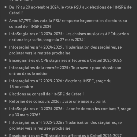
21 novembre
Du 19 au 20 novembre 2024, je vote
FSU
aux élections de l’
INSPE
de
Créteil
!
Avec 67,79% des voix, la
FSU
remporte largement les élections au
conseil de l’
INSPE
2024
InfoStagiaires n°3 2024-2025 : Les chaises musicales à l’Éducation
nationale ça suffit, stage du 27 mars 2025
!
Infostagiaires n°4 2024-2025 : Titularisation des stagiaires, se
projeter vers la rentrée prochaine
Enseignant
·
es et
CPE
stagiaires affecté
·
es à Créteil 2025-2026
Infostagiaires de la rentrée 2025 : Tout savoir pour réussir son
entrée dans le métier
Infostagiaires n°2 2025-2026 : élections
INSPE
, stage du
18 novembre
Élections au conseil de l’
INSPE
de Créteil
Réforme des concours 2026 : Juste une mise au point
InfoStagiaires n°3 2025-2026 : L’année de tous les combats
?, stage
du 30 mars 2026
!
Infostagiaires n°4 2025-2026 : Titularisation des stagiaires, se
projeter vers la rentrée prochaine
Enseignant
·
es et
CPE
stagiaires affecté
·
es à Créteil 2026-2027