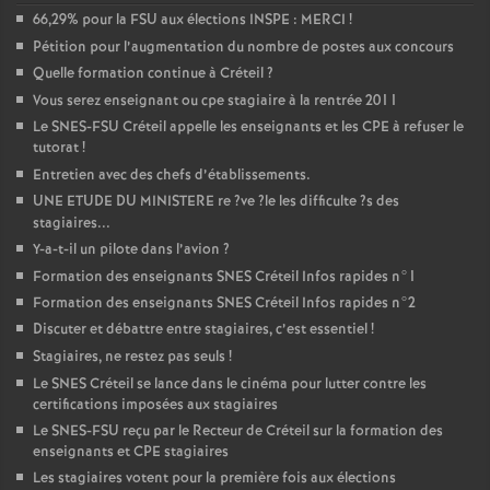
66,29% pour la
FSU
aux élections
INSPE
:
MERCI
!
o
Pétition pour l’augmentation du nombre de postes aux concours
Quelle formation continue à Créteil
?
u
Vous serez enseignant ou cpe stagiaire à la rentrée 2011
Le
SNES
-
FSU
Créteil appelle les enseignants et les
CPE
à refuser le
r
tutorat
!
Entretien avec des chefs d’établissements.
UNE
ETUDE
DU
MINISTERE
re
?ve
?le les difficulte
s
?s des
stagiaires...
Y-a-t-il un pilote dans l’avion
?
Formation des enseignants
SNES
Créteil Infos rapides n°1
Formation des enseignants
SNES
Créteil Infos rapides n°2
Discuter et débattre entre stagiaires, c’est essentiel
!
Stagiaires, ne restez pas seuls
!
Le
SNES
Créteil se lance dans le cinéma pour lutter contre les
certifications imposées aux stagiaires
Le
SNES
-
FSU
reçu par le Recteur de Créteil sur la formation des
enseignants et
CPE
stagiaires
Les stagiaires votent pour la première fois aux élections