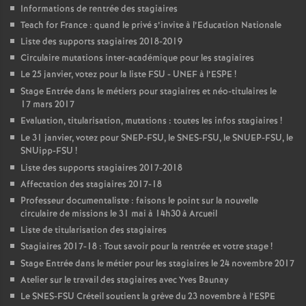
Informations de rentrée des stagiaires
Teach for France : quand le privé s’invite à l’Education Nationale
Liste des supports stagiaires 2018-2019
Circulaire mutations inter-académique pour les stagiaires
Le 25 janvier, votez pour la liste
FSU
-
UNEF
à l’
ESPE
!
Stage Entrée dans le métiers pour stagiaires et néo-titulaires le
17 mars 2017
Evaluation, titularisation, mutations : toutes les infos stagiaires
!
Le 31 janvier, votez pour
SNEP
-
FSU
, le
SNES
-
FSU
, le
SNUEP
-
FSU
, le
SNUipp-
FSU
!
Liste des supports stagiaires 2017-2018
Affectation des stagiaires 2017-18
Professeur documentaliste : faisons le point sur la nouvelle
circulaire de missions le 31 mai à 14h30 à Arcueil
Liste de titularisation des stagiaires
Stagiaires 2017-18 : Tout savoir pour la rentrée et votre stage
!
Stage Entrée dans le métier pour les stagiaires le 24 novembre 2017
Atelier sur le travail des stagiaires avec Yves Baunay
Le
SNES
-
FSU
Créteil soutient la grève du 23 novembre à l’
ESPE