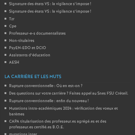
e
Signature des états
VS
: la vigilance s’impose
!
Signature des états
VS
: la vigilance s’impose
!
c
Tzr
Cpe
Professeur-e-s documentalistes
o
Non-titulaires
PsyEN-
EDO
et
DCIO
n
Assistants d’éducation
AESH
d
LA CARRIÈRE ET LES MUTS
d
Rupture conventionnelle : Où en est-on
?
Des questions sur votre carrière
? Faites appel au Snes
FSU
Créteil.
e
Rupture conventionnelle : enfin du nouveau
!
Mutations intra-académiques 2024 : vérification des voeux et
g
barèmes
CAPA
titularisation des professeur.es agrégé.es et des
r
professeur.es certifié.es
B.O.E.
mutations inter