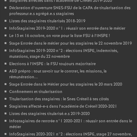
Stagiaires affectés dans l’académie de Créteil 2019-2020
Déclaration d’ouverture
SNES
-
FSU
de la
CAPA
de titularisation des
professeur.e.s agrégé.e.s stagiaires
Listes des stagiaires titularisés 2018-2019
InfoStagiaires 2019-2020 n°1 : réussir son entrée dans le métier
Le 15 et 16 octobre, on vote pour la liste
FSU
à l’
INSPE
!
Stage Entrée dans le métier pour les stagiaires le 22 novembre 2019
InfoStagiaires 2019-2020 n°2 : élections
INSPE
, indemnités,
mutations, stage du 22 novembre
Elections à l’
INSPE
: la
FSU
toujours majoritaire
AED
prépro : tout savoir sur le contrat, les missions, la
rémunération...
Stage Entrée dans le Métier pour les stagiaires le 20 mars 2020
Confinement et titularisation
Titularisation des stagiaires : le Snes Créteil à tes côtés
Stagiaires affecté-e-s dans l’académie de Créteil 2020-2021
Listes des stagiaires titularisé.e.s 2019-2020
Infostagiaires de rentrée n°1 2020-2021 : réussir son entrée dans le
métier
InfoStagiaires 2020-2021 n°2 : élections
INSPE
, stage 27 novembre,