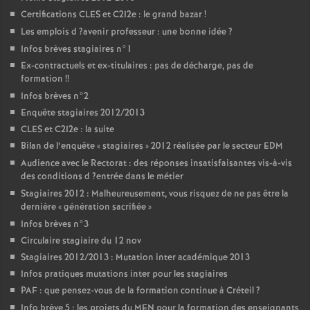
Certifications
CLES
et C2I2e : le grand bazar
!
Les emplois d
?avenir professeur : une bonne idée
?
Infos brèves stagiaires n°1
Ex-contractuels et ex-titulaires : pas de décharge, pas de
formation
!!
Infos brèves n°2
Enquête stagiaires 2012/2013
CLES
et C2I2e : la suite
Bilan de l’enquête «
stagiaires
» 2012 réalisée par le secteur
EDM
Audience avec le Rectorat : des réponses insatisfaisantes vis-à-vis
des conditions d
?entrée dans le métier
Stagiaires 2012 : Malheureusement, vous risquez de ne pas être la
dernière «
génération sacrifiée
»
Infos brèves n°3
Circulaire stagiaire du 12 nov
Stagiaires 2012/2013 : Mutation inter académique 2013
Infos pratiques mutations inter pour les stagiaires
PAF
: que pensez-vous de la formation continue à Créteil
?
Info brève 5 : les projets du
MEN
pour la formation des enseignants