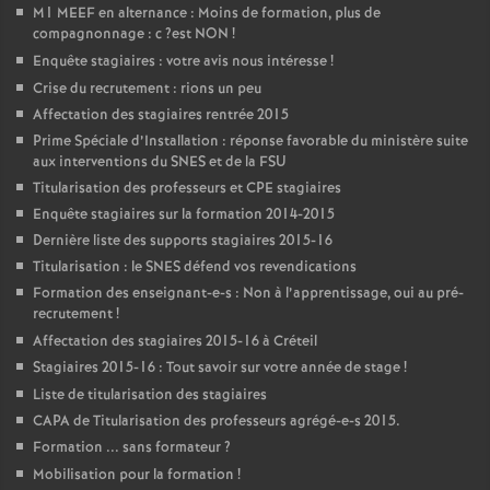
M1
MEEF
en alternance : Moins de formation, plus de
compagnonnage : c
?est
NON
!
Enquête stagiaires : votre avis nous intéresse
!
Crise du recrutement : rions un peu
Affectation des stagiaires rentrée 2015
Prime Spéciale d’Installation : réponse favorable du ministère suite
aux interventions du
SNES
et de la
FSU
Titularisation des professeurs et
CPE
stagiaires
Enquête stagiaires sur la formation 2014-2015
Dernière liste des supports stagiaires 2015-16
Titularisation : le
SNES
défend vos revendications
Formation des enseignant-e-s : Non à l’apprentissage, oui au pré-
recrutement
!
Affectation des stagiaires 2015-16 à Créteil
Stagiaires 2015-16 : Tout savoir sur votre année de stage
!
Liste de titularisation des stagiaires
CAPA
de Titularisation des professeurs agrégé-e-s 2015.
Formation ... sans formateur
?
Mobilisation pour la formation
!