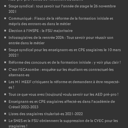
Stage syndical : tout savoir sur l’année de stage le 26 novembre
2021
Communiqué : Fiasco de la réforme de la formation initiale et
mépris des entrant-es dans le métier
Élection à l’
INSPE
: la
FSU
majoritaire
Infostagiaires de la rentrée 2024 : Tout savoir pour réussir son
entrée dans le métier
Stage syndical pour les enseignant-es et
CPE
stagiaires le 10 mars
2022
!
Réforme des concours et de la formation initiale : y voir plus clair
!
C’est l’ECAtombe : enquête sur les étudiant-es contractuel-les
alternant-es
Les M1
MEEF
critiquent la réforme et demandent à être respecté-
es
!
Tout ce que vous avez (toujours) voulu savoir sur les
AED
pré-pro
!
Enseignant-es et
CPE
stagiaires affecté-es dans l’académie de
Créteil 2022-2023
Listes des stagiaires titularisé-es 2021-2022
Le
SNES
et la
FSU
obtiennent la suppression de la
CVEC
pour les
stagiaires
!