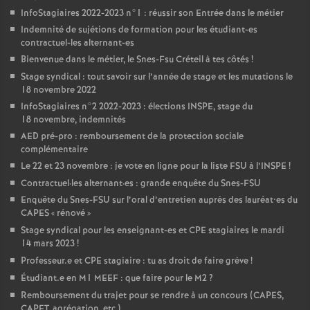
InfoStagiaires 2022-2023 n°1 : réussir son Entrée dans le métier
Indemnité de sujétions de formation pour les étudiant-es
contractuel-les alternant-es
Bienvenue dans le métier, le Snes-Fsu Créteil à tes côtés
!
Stage syndical : tout savoir sur l’année de stage et les mutations le
18 novembre 2022
InfoStagiaires n°2 2022-2023 : élections
INSPE
, stage du
18 novembre, indemnités
AED
pré-pro : remboursement de la protection sociale
complémentaire
Le 22 et 23 novembre : je vote en ligne pour la liste
FSU
à l’
INSPE
!
Contractuel
·
les alternant
·
es : grande enquête du Snes-
FSU
Enquête du Snes-
FSU
sur l’oral d’entretien auprès des lauréat•es du
CAPES
«
rénové
»
Stage syndical pour les enseignant-es et
CPE
stagiaires le mardi
14 mars 2023
!
Professeur.e et
CPE
stagiaire : tu as droit de faire grève
!
Étudiant.e en M1
MEEF
: que faire pour le M2
?
Remboursement du trajet pour se rendre à un concours (
CAPES
,
CAPET
, agrégation, etc.)