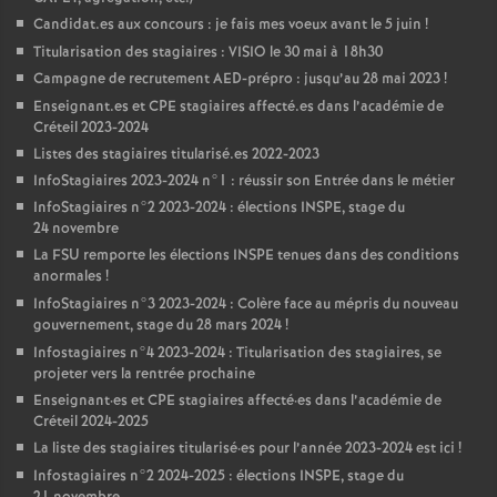
Candidat.es aux concours : je fais mes voeux avant le 5 juin
!
Titularisation des stagiaires :
VISIO
le 30 mai à 18h30
Campagne de recrutement
AED
-prépro : jusqu’au 28 mai 2023
!
Enseignant.es et
CPE
stagiaires affecté.es dans l’académie de
Créteil 2023-2024
Listes des stagiaires titularisé.es 2022-2023
InfoStagiaires 2023-2024 n°1 : réussir son Entrée dans le métier
InfoStagiaires n°2 2023-2024 : élections
INSPE
, stage du
24 novembre
La
FSU
remporte les élections
INSPE
tenues dans des conditions
anormales
!
InfoStagiaires n°3 2023-2024 : Colère face au mépris du nouveau
gouvernement, stage du 28 mars 2024
!
Infostagiaires n°4 2023-2024 : Titularisation des stagiaires, se
projeter vers la rentrée prochaine
Enseignant
·
es et
CPE
stagiaires affecté
·
es dans l’académie de
Créteil 2024-2025
La liste des stagiaires titularisé
·
es pour l’année 2023-2024 est ici
!
Infostagiaires n°2 2024-2025 : élections
INSPE
, stage du