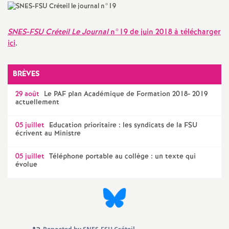
a
SNES
-
FSU
Créteil Le Journal
n°19 de juin 2018 à télécharger
t
ici
.
i
BRÈVES
o
29 août
Le
PAF
plan Académique de Formation 2018- 2019
actuellement
n
05 juillet
Education prioritaire : les syndicats de la
FSU
écrivent au Ministre
a
05 juillet
Téléphone portable au collège : un texte qui
évolue
l
d