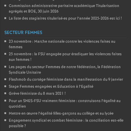
Commission administrative paritaire académique Titularisation
agrégés et
BOE
, 30 juin 2026
La liste des stagiaires titularisé
·
es pour l’année 2025-2026 est ici
!
SECTEUR FEMMES
23 novembre : Marche nationale contre les violences faites au
femmes
25 novembre : la
FSU
engagée pour éradiquer les violences faites
aux femmes
!
Les pages du secteur Femmes de notre fédération, la Fédération
Syndicale Unitaire
Flashmob du cortège féministe dans la manifestation du 9 janvier
Stage Femmes engagées et Education à l’Egalité
Grève féministe du 8 mars 2021
!
Pour un
SNES
-
FSU
vraiment féministe : construisons l’égalité au
quotidien
Mettre en œuvre l’égalité filles-garçons au collège et au lycée
Engagement syndical et combat féministe : la conciliation est-elle
possible
?