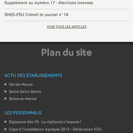
e
Supplément au numéro 17 - élections internes
SNES
-
FSU
Créteil le journal n°18
m
VOIR TOUS LES ARTICLES
e
n
Plan du site
t
ACTU DES ÉTABLISSEMENTS
s
Val-de-Marne
d
Seine-Saint-Denis
Seine-et-Marne
e
LES PERSONNELS
S
Signature des
VS
: La vigilance s’impose
!
Capa d
?installation Agrégés 2015 - Déclaration
FSU
.