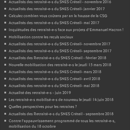
Actualités des retraité-e-s du
SNES
Créteil - novembre 2016
Actualités des retraité-e-s du
SNES
Créteil- janvier 2017
Calculez combien vous coûtera par an la hausse de la
CSG
Actualités des retraité-e-s du
SNES
Créteil- mai 2017
Inquiétudes des retraité-e-s face aux projets d’Emmanuel Macron
!
Mobilisation contre les reculs sociaux
Actualités des retraité-e-s du
SNES
Créteil- novembre 2017
Actualités des retraité-e-s du
SNES
Créteil- septembre 2017
Actualités des Retraité-e-s du
SNES
Créteil - février 2018
Nouvelle mobilisation des retraité-e-s le jeudi 15 mars 2018
Actualités des retraité-e-s du
SNES
Créteil- mars 2018
Actualités des retraité-e-s du
SNES
Créteil- avril 2018
Actualités des retraité-e-s du
SNES
Créteil- mai 2018
Actualité des retraité-e-s - juin 2019
Les retraité-e-s mobilisé-e-s de nouveau le jeudi 14 juin 2018
Quelles perspectives pour les retraites
?
Actualités des Retraité-e-s du
SNES
Créteil - septembre 2018
Contre l’appauvrissement programmé de tous les retraité-e-s,
mobilisation du 18 octobre