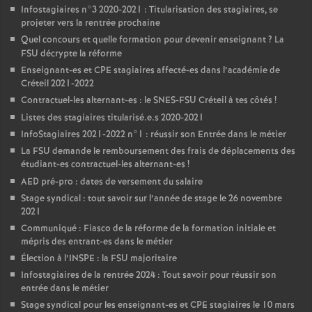
Infostagiaires n°3 2020-2021 : Titularisation des stagiaires, se
projeter vers la rentrée prochaine
Quel concours et quelle formation pour devenir enseignant
? La
FSU
décrypte la réforme
Enseignant-es et
CPE
stagiaires affecté-es dans l’académie de
Créteil 2021-2022
Contractuel-les alternant-es : le
SNES
-
FSU
Créteil à tes côtés
!
Listes des stagiaires titularisé.e.s 2020-2021
InfoStagiaires 2021-2022 n°1 : réussir son Entrée dans le métier
La
FSU
demande le remboursement des frais de déplacements des
étudiant-es contractuel-les alternant-es
!
AED
pré-pro : dates de versement du salaire
Stage syndical : tout savoir sur l’année de stage le 26 novembre
2021
Communiqué : Fiasco de la réforme de la formation initiale et
mépris des entrant-es dans le métier
Élection à l’
INSPE
: la
FSU
majoritaire
Infostagiaires de la rentrée 2024 : Tout savoir pour réussir son
entrée dans le métier
Stage syndical pour les enseignant-es et
CPE
stagiaires le 10 mars