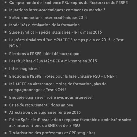
Compte-rendu de l’audience
FSU
auprès du Rectorat et de l’
ESPE
Mutations inter-académiques : comment ça marche
?
Bulletin mutations inter-académiques 2014
Modalités d’évaluation de la formation
Stage syndical «
spécial stagiaires
» le 16 mars 2015
Lauréats titulaires d
?un
M2MEEF
à temps plein en 2015 : c
?est
NON
!
Elections à l’
ESPE
: déni démocratique
Les titulaires d
?un
M2MEEF
à mi-temps en 2015
Infos stagiaires
!
Elections à l’
ESPE
: votez pour la liste unitaire
FSU
-
UNEF
!
M1
MEEF
en alternance : Moins de formation, plus de
compagnonnage : c
?est
NON
!
Enquête stagiaires : votre avis nous intéresse
!
Crise du recrutement : rions un peu
Affectation des stagiaires rentrée 2015
Prime Spéciale d’Installation : réponse favorable du ministère suite
aux interventions du
SNES
et de la
FSU
Titularisation des professeurs et
CPE
stagiaires