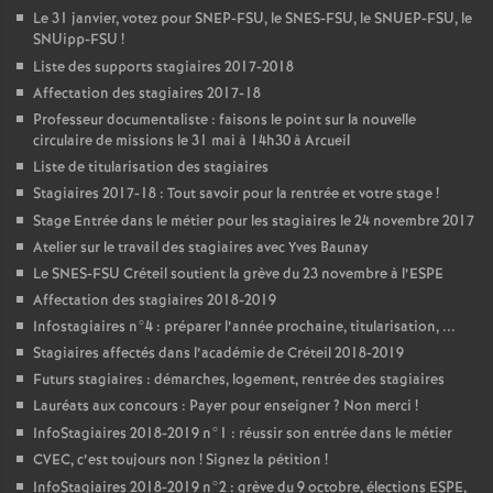
Le 31 janvier, votez pour
SNEP
-
FSU
, le
SNES
-
FSU
, le
SNUEP
-
FSU
, le
SNUipp-
FSU
!
Liste des supports stagiaires 2017-2018
Affectation des stagiaires 2017-18
Professeur documentaliste : faisons le point sur la nouvelle
circulaire de missions le 31 mai à 14h30 à Arcueil
Liste de titularisation des stagiaires
Stagiaires 2017-18 : Tout savoir pour la rentrée et votre stage
!
Stage Entrée dans le métier pour les stagiaires le 24 novembre 2017
Atelier sur le travail des stagiaires avec Yves Baunay
Le
SNES
-
FSU
Créteil soutient la grève du 23 novembre à l’
ESPE
Affectation des stagiaires 2018-2019
Infostagiaires n°4 : préparer l’année prochaine, titularisation, ...
Stagiaires affectés dans l’académie de Créteil 2018-2019
Futurs stagiaires : démarches, logement, rentrée des stagiaires
Lauréats aux concours : Payer pour enseigner
? Non merci
!
InfoStagiaires 2018-2019 n°1 : réussir son entrée dans le métier
CVEC
, c’est toujours non
! Signez la pétition
!
InfoStagiaires 2018-2019 n°2 : grève du 9 octobre, élections
ESPE
,