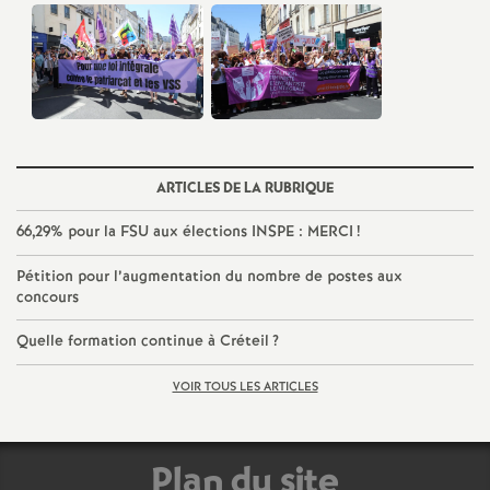
é
O
r
ARTICLES DE LA RUBRIQUE
l
66,29% pour la
FSU
aux élections
INSPE
:
MERCI
!
é
Pétition pour l’augmentation du nombre de postes aux
concours
a
Quelle formation continue à Créteil
?
n
VOIR TOUS LES ARTICLES
s
Plan du site
T