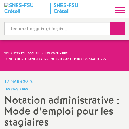
SNES
-
FSU
S
Créteil
y
Reche
n
d
VOUS ÊTES ICI :
ACCUEIL
LES STAGIAIRES
NOTATION ADMINISTRATIVE : MODE D’EMPLOI POUR LES STAGIAIRES
i
c
17 MARS 2012
LES STAGIAIRES
a
Notation administrative :
Mode d’emploi pour les
t
stagiaires
N