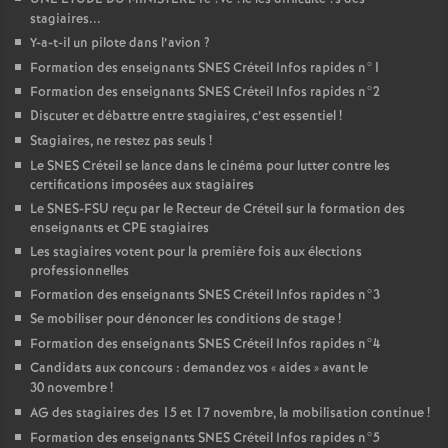
stagiaires...
Y-a-t-il un pilote dans l’avion
?
Formation des enseignants
SNES
Créteil Infos rapides n°1
Formation des enseignants
SNES
Créteil Infos rapides n°2
Discuter et débattre entre stagiaires, c’est essentiel
!
Stagiaires, ne restez pas seuls
!
Le
SNES
Créteil se lance dans le cinéma pour lutter contre les
certifications imposées aux stagiaires
Le
SNES
-
FSU
reçu par le Recteur de Créteil sur la formation des
enseignants et
CPE
stagiaires
Les stagiaires votent pour la première fois aux élections
professionnelles
Formation des enseignants
SNES
Créteil Infos rapides n°3
Se mobiliser pour dénoncer les conditions de stage
!
Formation des enseignants
SNES
Créteil Infos rapides n°4
Candidats aux concours : demandez vos «
aides
» avant le
30 novembre
!
AG
des stagiaires des 15 et 17 novembre, la mobilisation continue
!
Formation des enseignants
SNES
Créteil Infos rapides n°5