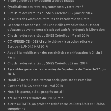
Visite guidée de l
?exposition George Braque
Syndicalisme des retraités, comment s’y retrouver
?
Circulaire des retraités du
SNES
Créteil du 17 janvier 2014
Résultats des votes des retraités de l’académie de Créteil
Le pacte de responsabilité : une vieille revendication du Medef
qu’aucun gouvernement n’avait osé satisfaire depuis la Libération
er
Circulaire des retraités du
SNES
Créteil du 1
avril 2014
CONFERENCE
-
DEBAT
sur le thème «
la gauche radicale en
Europe
»
LUNDI
5
MAI
2014
Appel à la mobilisation des retraité(e)s : manifestation le 3 juin à
Paris
Circulaire des retraités du
SNES
Créteil du 22 mai 2014
Assemblée générale des retraités de l’académie de Créteil le 27 juin
2014
Mardi 28 mars : le mouvement social persiste et s’amplifie
Elections à la
CA
nationale - mai 2014
Non à la guerre, oui au progrès social
!
Actualités des retraités du
SNES
Créteil
Alerte au
TAFTA
, un projet de traité entre les Etats-Unis et l’Union
européenne