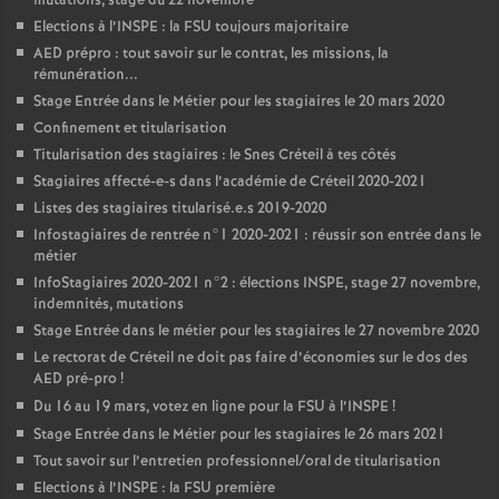
mutations, stage du 22 novembre
Elections à l’
INSPE
: la
FSU
toujours majoritaire
AED
prépro : tout savoir sur le contrat, les missions, la
rémunération...
Stage Entrée dans le Métier pour les stagiaires le 20 mars 2020
Confinement et titularisation
Titularisation des stagiaires : le Snes Créteil à tes côtés
Stagiaires affecté-e-s dans l’académie de Créteil 2020-2021
Listes des stagiaires titularisé.e.s 2019-2020
Infostagiaires de rentrée n°1 2020-2021 : réussir son entrée dans le
métier
InfoStagiaires 2020-2021 n°2 : élections
INSPE
, stage 27 novembre,
indemnités, mutations
Stage Entrée dans le métier pour les stagiaires le 27 novembre 2020
Le rectorat de Créteil ne doit pas faire d’économies sur le dos des
AED
pré-pro
!
Du 16 au 19 mars, votez en ligne pour la
FSU
à l’
INSPE
!
Stage Entrée dans le Métier pour les stagiaires le 26 mars 2021
Tout savoir sur l’entretien professionnel/oral de titularisation
Elections à l’
INSPE
: la
FSU
première