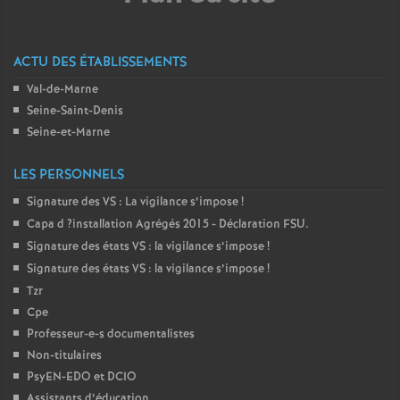
o
ACTU DES ÉTABLISSEMENTS
u
Val-de-Marne
Seine-Saint-Denis
r
Seine-et-Marne
s
LES PERSONNELS
Signature des
VS
: La vigilance s’impose
!
Capa d
?installation Agrégés 2015 - Déclaration
FSU
.
Signature des états
VS
: la vigilance s’impose
!
Signature des états
VS
: la vigilance s’impose
!
Tzr
Cpe
Professeur-e-s documentalistes
Non-titulaires
PsyEN-
EDO
et
DCIO
Assistants d’éducation