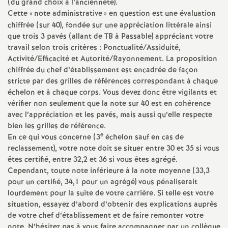
e
(du grand choix à l’ancienneté).
Cette «
note administrative
» en question est une évaluation
s
chiffrée (sur 40), fondée sur une appréciation littérale ainsi
que trois 3 pavés (allant de
TB
à Passable) appréciant votre
E
travail selon trois critères : Ponctualité/Assiduité,
Activité/Efficacité et Autorité/Rayonnement. La proposition
chiffrée du chef d’établissement est encadrée de façon
n
stricte par des grilles de références correspondant à chaque
échelon et à chaque corps. Vous devez donc être vigilants et
s
vérifier non seulement que la note sur 40 est en cohérence
avec l’appréciation et les pavés, mais aussi qu’elle respecte
e
bien les grilles de référence.
e
En ce qui vous concerne (3
échelon sauf en cas de
reclassement), votre note doit se situer entre 30 et 35 si vous
i
êtes certifié, entre 32,2 et 36 si vous êtes agrégé.
Cependant, toute note inférieure à la note moyenne (33,3
g
pour un certifié, 34,1 pour un agrégé) vous pénaliserait
lourdement pour la suite de votre carrière. Si telle est votre
n
situation, essayez d’abord d’obtenir des explications auprès
de votre chef d’établissement et de faire remonter votre
note. N’hésitez pas à vous faire accompagner par un collègue