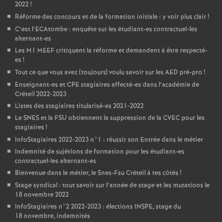
2022
!
Réforme des concours et de la formation initiale : y voir plus clair
!
C’est l’ECAtombe : enquête sur les étudiant-es contractuel-les
alternant-es
Les M1
MEEF
critiquent la réforme et demandent à être respecté-
es
!
Tout ce que vous avez (toujours) voulu savoir sur les
AED
pré-pro
!
Enseignant-es et
CPE
stagiaires affecté-es dans l’académie de
Créteil 2022-2023
Listes des stagiaires titularisé-es 2021-2022
Le
SNES
et la
FSU
obtiennent la suppression de la
CVEC
pour les
stagiaires
!
InfoStagiaires 2022-2023 n°1 : réussir son Entrée dans le métier
Indemnité de sujétions de formation pour les étudiant-es
contractuel-les alternant-es
Bienvenue dans le métier, le Snes-Fsu Créteil à tes côtés
!
Stage syndical : tout savoir sur l’année de stage et les mutations le
18 novembre 2022
InfoStagiaires n°2 2022-2023 : élections
INSPE
, stage du
18 novembre, indemnités