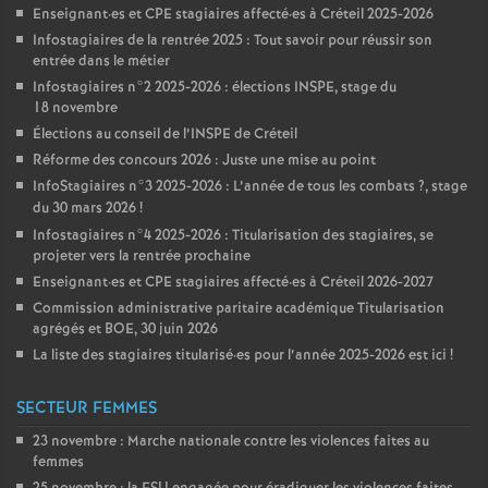
Enseignant
·
es et
CPE
stagiaires affecté
·
es à Créteil 2025-2026
Infostagiaires de la rentrée 2025 : Tout savoir pour réussir son
entrée dans le métier
Infostagiaires n°2 2025-2026 : élections
INSPE
, stage du
18 novembre
Élections au conseil de l’
INSPE
de Créteil
Réforme des concours 2026 : Juste une mise au point
InfoStagiaires n°3 2025-2026 : L’année de tous les combats
?, stage
du 30 mars 2026
!
Infostagiaires n°4 2025-2026 : Titularisation des stagiaires, se
projeter vers la rentrée prochaine
Enseignant
·
es et
CPE
stagiaires affecté
·
es à Créteil 2026-2027
Commission administrative paritaire académique Titularisation
agrégés et
BOE
, 30 juin 2026
La liste des stagiaires titularisé
·
es pour l’année 2025-2026 est ici
!
SECTEUR FEMMES
23 novembre : Marche nationale contre les violences faites au
femmes