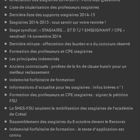
Affectation des stagiaires 2014-2015 : Foire Aux Questions
Liste de titularisation des professeurs stagiaires
Dernière liste des supports stagiaires 2014-15
Stagiaires 2014-2015 : tout savoir sur votre rentrée
!
Stage syndical : «
STAGIAIRE
...
ET
D
?J
?
ENSEIGNANT
/
CPE
»
vendredi 14 novembre 2014
Dernière minute : affectation des lauréat-e-s du concours réservé
Formation des professeurs et
CPE
stagiaires
Les principales indemnités
Anciens contractuels : profitez de la fin de clause butoir pour un
meilleur reclassement
Indemnité forfaitaire de formation
Informations d’actualité pour les stagiaires : infos brèves n°1
Formation des professeurs et
CPE
stagiaires : signez la pétition
FSU
Le
SNES
-
FSU
soutient la mobilisation des stagiaires de l’académie
de Crétei
Rassemblement des stagiaires du 8 octobre devant le Rectorat
Indemnité forfaitaire de formation : le texte d’application est
connu