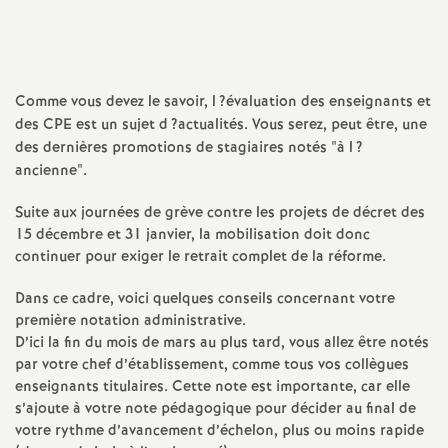
a
t
Comme vous devez le savoir, l
?évaluation des enseignants et
des
CPE
est un sujet d
?actualités. Vous serez, peut être, une
i
des dernières promotions de stagiaires notés "à l
?
ancienne".
o
Suite aux journées de grève contre les projets de décret des
n
15 décembre et 31 janvier, la mobilisation doit donc
continuer pour exiger le retrait complet de la réforme.
a
Dans ce cadre, voici quelques conseils concernant votre
première notation administrative.
l
D’ici la fin du mois de mars au plus tard, vous allez être notés
par votre chef d’établissement, comme tous vos collègues
d
enseignants titulaires. Cette note est importante, car elle
s’ajoute à votre note pédagogique pour décider au final de
votre rythme d’avancement d’échelon, plus ou moins rapide