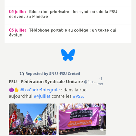
e
05 juillet
Education prioritaire : les syndicats de la
FSU
écrivent au Ministre
c
05 juillet
Téléphone portable au collège : un texte qui
o
évolue
n
d
d
e
g
r