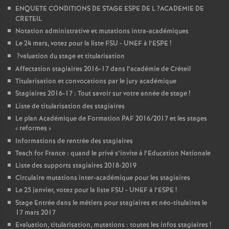
ENQUETE
CONDITIONS
DE
STAGE
ESPE
DE
L
?
ACADEMIE
DE
CRETEIL
Notation administrative et mutations intra-académiques
Le 24 mars, votez pour la liste
FSU
-
UNEF
à l’
ESPE
!
?valuation du stage et titularisation
Affectation stagiaires 2016-17 dans l’académie de Créteil
Titularisation et convocations par le jury académique
Stagiaires 2016-17 : Tout savoir sur votre année de stage
!
Liste de titularisation des stagiaires
Le plan Académique de Formation
PAF
2016/2017 et les stages
«
reformes
»
Informations de rentrée des stagiaires
Teach for France : quand le privé s’invite à l’Education Nationale
Liste des supports stagiaires 2018-2019
Circulaire mutations inter-académique pour les stagiaires
Le 25 janvier, votez pour la liste
FSU
-
UNEF
à l’
ESPE
!
Stage Entrée dans le métiers pour stagiaires et néo-titulaires le
17 mars 2017
Evaluation, titularisation, mutations : toutes les infos stagiaires
!