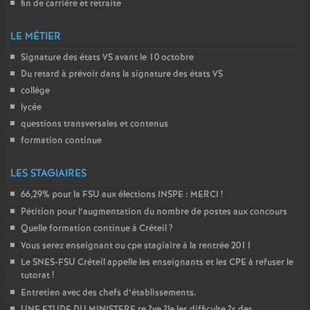
fin de carrière et retraite
LE MÉTIER
Signature des états
VS
avant le 10 octobre
Du retard à prévoir dans la signature des états
VS
collège
lycée
questions transversales et contenus
formation continue
LES STAGIAIRES
66,29% pour la
FSU
aux élections
INSPE
:
MERCI
!
Pétition pour l’augmentation du nombre de postes aux concours
Quelle formation continue à Créteil
?
Vous serez enseignant ou cpe stagiaire à la rentrée 2011
Le
SNES
-
FSU
Créteil appelle les enseignants et les
CPE
à refuser le
tutorat
!
Entretien avec des chefs d’établissements.
UNE
ETUDE
DU
MINISTERE
re
?ve
?le les difficulte
?s des