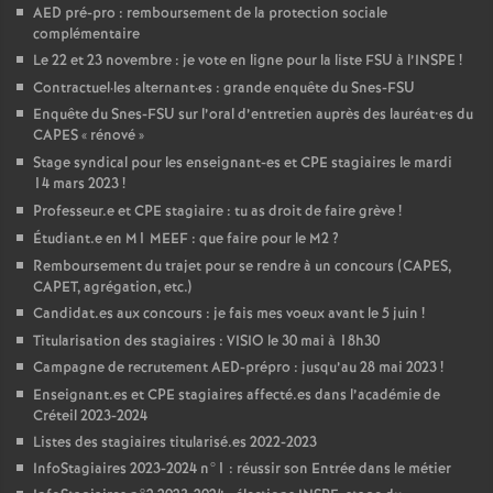
AED
pré-pro : remboursement de la protection sociale
complémentaire
Le 22 et 23 novembre : je vote en ligne pour la liste
FSU
à l’
INSPE
!
Contractuel
·
les alternant
·
es : grande enquête du Snes-
FSU
Enquête du Snes-
FSU
sur l’oral d’entretien auprès des lauréat•es du
CAPES
«
rénové
»
Stage syndical pour les enseignant-es et
CPE
stagiaires le mardi
14 mars 2023
!
Professeur.e et
CPE
stagiaire : tu as droit de faire grève
!
Étudiant.e en M1
MEEF
: que faire pour le M2
?
Remboursement du trajet pour se rendre à un concours (
CAPES
,
CAPET
, agrégation, etc.)
Candidat.es aux concours : je fais mes voeux avant le 5 juin
!
Titularisation des stagiaires :
VISIO
le 30 mai à 18h30
Campagne de recrutement
AED
-prépro : jusqu’au 28 mai 2023
!
Enseignant.es et
CPE
stagiaires affecté.es dans l’académie de
Créteil 2023-2024
Listes des stagiaires titularisé.es 2022-2023
InfoStagiaires 2023-2024 n°1 : réussir son Entrée dans le métier