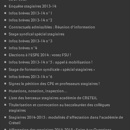
Enquête stagiaires 2013-14
Infos brèves 2013-14 n°1
Infos brèves 2013-14 n°2
Contractuels admissibles : Réunion d’information
Stage syndical spécial stagiaires
Infos brèves 2013-14 n°3
Infos brèves n°4
Elections à l’
ESPE
2014 : votez
FSU
!
Infos brèves 2013-14 n°5 : appel à mobilisation
!
Stage de formation syndicale «
spécial stagiaires
»
Infos brèves 2013-14 n°6
Signez la pétition des
CPE
et professeurs stagiaires
!
Mutations, notation, inspection...
Liste des berceaux stagiaires académie de
CRETEIL
Titularisation et convocation au baccalauréat des collègues
stagiaires
Stagiaires 2014-2015 : modalités d’affectation dans l’académie de
Créteil