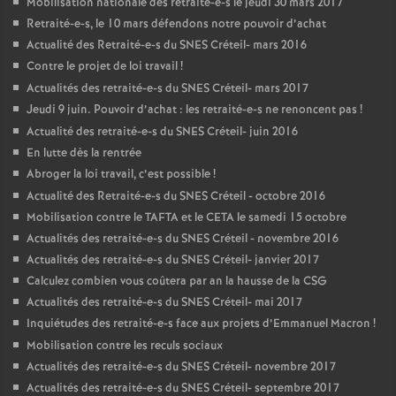
Mobilisation nationale des retraité-e-s le jeudi 30 mars 2017
Retraité-e-s, le 10 mars défendons notre pouvoir d’achat
Actualité des Retraité-e-s du
SNES
Créteil- mars 2016
Contre le projet de loi travail
!
Actualités des retraité-e-s du
SNES
Créteil- mars 2017
Jeudi 9 juin. Pouvoir d’achat : les retraité-e-s ne renoncent pas
!
Actualité des retraité-e-s du
SNES
Créteil- juin 2016
En lutte dès la rentrée
Abroger la loi travail, c’est possible
!
Actualité des Retraité-e-s du
SNES
Créteil - octobre 2016
Mobilisation contre le
TAFTA
et le
CETA
le samedi 15 octobre
Actualités des retraité-e-s du
SNES
Créteil - novembre 2016
Actualités des retraité-e-s du
SNES
Créteil- janvier 2017
Calculez combien vous coûtera par an la hausse de la
CSG
Actualités des retraité-e-s du
SNES
Créteil- mai 2017
Inquiétudes des retraité-e-s face aux projets d’Emmanuel Macron
!
Mobilisation contre les reculs sociaux
Actualités des retraité-e-s du
SNES
Créteil- novembre 2017
Actualités des retraité-e-s du
SNES
Créteil- septembre 2017