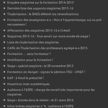
Enquête stagiaires sur la formation 2014-2015
Dernière liste des supports stagiaires 2015-16
Titularisation : le
SNES
défend vos revendications
Formation des enseignant-e-s : Non à l’apprentissage, oui au pré-
recrutement
!
Affectation des stagiaires 2015-16 à Créteil
Stagiaires 2015-16 : Tout savoir sur votre année de stage
!
Liste de titularisation des stagiaires
CAPA
de Titularisation des professeurs agrégé-e-s 2015.
Formation ... sans formateur
?
Mobilisation pour la formation
!
Stage «
spécial stagiaire
» le 20 novembre 2015
Formation en danger : signez la pétition
FSU
-
UNEF
!
EAP
: à fond la précarité
!
Mutations inter-académiques
Audience à l’
ESPE
: charge de travail très importante pour les
stagiaires
Stage «
Entrée dans le métier
» le 21 mars 2016
Infos brèves stagiaires n°4 : audience à l’
ESPE