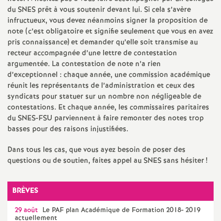
e
du
SNES
prêt à vous soutenir devant lui. Si cela s’avère
infructueux, vous devez néanmoins signer la proposition de
m
note (c’est obligatoire et signifie seulement que vous en avez
pris connaissance) et demander qu’elle soit transmise au
e
recteur accompagnée d’une lettre de contestation
argumentée. La contestation de note n’a rien
d’exceptionnel : chaque année, une commission académique
n
réunit les représentants de l’administration et ceux des
syndicats pour statuer sur un nombre non négligeable de
t
contestations. Et chaque année, les commissaires paritaires
du
SNES
-
FSU
parviennent à faire remonter des notes trop
s
basses pour des raisons injustifiées.
Dans tous les cas, que vous ayez besoin de poser des
d
questions ou de soutien, faites appel au
SNES
sans hésiter
!
e
BRÈVES
S
29 août
Le
PAF
plan Académique de Formation 2018- 2019
actuellement