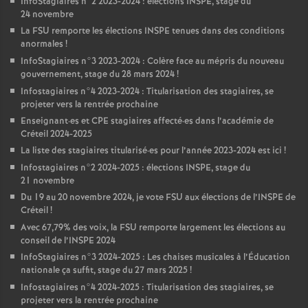
InfoStagiaires n°2 2023-2024 : élections
INSPE
, stage du
24 novembre
La
FSU
remporte les élections
INSPE
tenues dans des conditions
anormales
!
InfoStagiaires n°3 2023-2024 : Colère face au mépris du nouveau
gouvernement, stage du 28 mars 2024
!
Infostagiaires n°4 2023-2024 : Titularisation des stagiaires, se
projeter vers la rentrée prochaine
Enseignant
·
es et
CPE
stagiaires affecté
·
es dans l’académie de
Créteil 2024-2025
La liste des stagiaires titularisé
·
es pour l’année 2023-2024 est ici
!
Infostagiaires n°2 2024-2025 : élections
INSPE
, stage du
21 novembre
Du 19 au 20 novembre 2024, je vote
FSU
aux élections de l’
INSPE
de
Créteil
!
Avec 67,79% des voix, la
FSU
remporte largement les élections au
conseil de l’
INSPE
2024
InfoStagiaires n°3 2024-2025 : Les chaises musicales à l’Éducation
nationale ça suffit, stage du 27 mars 2025
!
Infostagiaires n°4 2024-2025 : Titularisation des stagiaires, se
projeter vers la rentrée prochaine