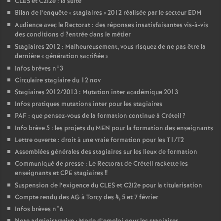
CLES
et C2I2e : la suite
Bilan de l’enquête «
stagiaires
» 2012 réalisée par le secteur
EDM
Audience avec le Rectorat : des réponses insatisfaisantes vis-à-vis
des conditions d
?entrée dans le métier
Stagiaires 2012 : Malheureusement, vous risquez de ne pas être la
dernière «
génération sacrifiée
»
Infos brèves n°3
Circulaire stagiaire du 12 nov
Stagiaires 2012/2013 : Mutation inter académique 2013
Infos pratiques mutations inter pour les stagiaires
PAF
: que pensez-vous de la formation continue à Créteil
?
Info brève 5 : les projets du
MEN
pour la formation des enseignants
Lettre ouverte : droit à une vraie formation pour les T1/T2
Assemblées générales des stagiaires sur les lieux de formation
Communiqué de presse : Le Rectorat de Créteil rackette les
enseignants et
CPE
stagiaires
!!
Suspension de l’exigence du
CLES
et C2I2e pour la titularisation
Compte rendu des
AG
à Torcy des 4, 5 et 7 février
Infos brèves n°6