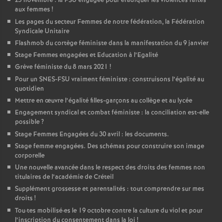
25 novembre : la
FSU
engagée pour éradiquer les violences faites
aux femmes
!
Les pages du secteur Femmes de notre fédération, la Fédération
Syndicale Unitaire
Flashmob du cortège féministe dans la manifestation du 9 janvier
Stage Femmes engagées et Education à l’Egalité
Grève féministe du 8 mars 2021
!
Pour un
SNES
-
FSU
vraiment féministe : construisons l’égalité au
quotidien
Mettre en œuvre l’égalité filles-garçons au collège et au lycée
Engagement syndical et combat féministe : la conciliation est-elle
possible
?
Stage Femmes Engagées du 30 avril : les documents.
Stage femme engagées. Des schémas pour construire son image
corporelle
Une nouvelle avancée dans le respect des droits des femmes non
titulaires de l’académie de Créteil
Supplément grossesse et parentalités : tout comprendre sur mes
droits
!
Tou
·
tes mobilisé
·
es le 19 octobre contre la culture du viol et pour
l’inscription du consentement dans la loi
!