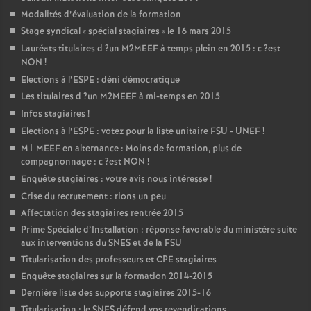
Modalités d’évaluation de la formation
Stage syndical «
spécial stagiaires
» le 16 mars 2015
Lauréats titulaires d
?un
M2MEEF
à temps plein en 2015 : c
?est
NON
!
Elections à l’
ESPE
: déni démocratique
Les titulaires d
?un
M2MEEF
à mi-temps en 2015
Infos stagiaires
!
Elections à l’
ESPE
: votez pour la liste unitaire
FSU
-
UNEF
!
M1
MEEF
en alternance : Moins de formation, plus de
compagnonnage : c
?est
NON
!
Enquête stagiaires : votre avis nous intéresse
!
Crise du recrutement : rions un peu
Affectation des stagiaires rentrée 2015
Prime Spéciale d’Installation : réponse favorable du ministère suite
aux interventions du
SNES
et de la
FSU
Titularisation des professeurs et
CPE
stagiaires
Enquête stagiaires sur la formation 2014-2015
Dernière liste des supports stagiaires 2015-16
Titularisation : le
SNES
défend vos revendications