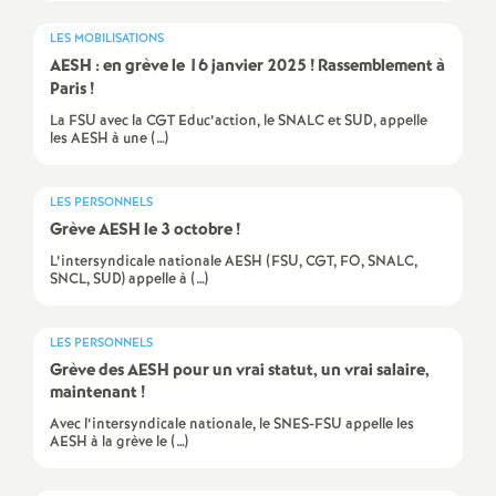
e
LES MOBILISATIONS
s
AESH
: en grève le 16 janvier 2025
! Rassemblement à
Paris
!
E
La FSU avec la CGT Educ’action, le SNALC et SUD, appelle
les AESH à une (…)
n
LES PERSONNELS
s
Grève
AESH
le 3 octobre
!
L’intersyndicale nationale AESH (FSU, CGT, FO, SNALC,
e
SNCL, SUD) appelle à (…)
i
LES PERSONNELS
Grève des
AESH
pour un vrai statut, un vrai salaire,
g
maintenant
!
Avec l’intersyndicale nationale, le SNES-FSU appelle les
n
AESH à la grève le (…)