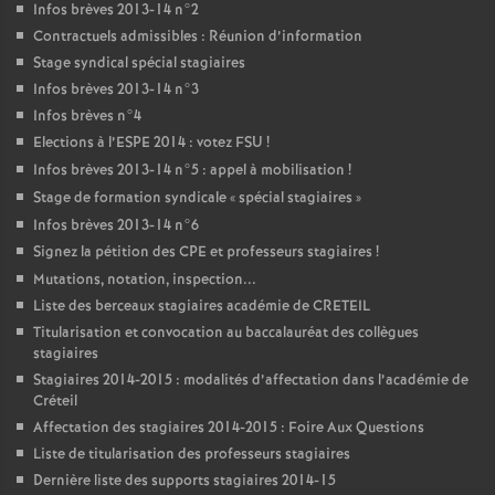
Infos brèves 2013-14 n°2
Contractuels admissibles : Réunion d’information
Stage syndical spécial stagiaires
Infos brèves 2013-14 n°3
Infos brèves n°4
Elections à l’
ESPE
2014 : votez
FSU
!
Infos brèves 2013-14 n°5 : appel à mobilisation
!
Stage de formation syndicale «
spécial stagiaires
»
Infos brèves 2013-14 n°6
Signez la pétition des
CPE
et professeurs stagiaires
!
Mutations, notation, inspection...
Liste des berceaux stagiaires académie de
CRETEIL
Titularisation et convocation au baccalauréat des collègues
stagiaires
Stagiaires 2014-2015 : modalités d’affectation dans l’académie de
Créteil
Affectation des stagiaires 2014-2015 : Foire Aux Questions
Liste de titularisation des professeurs stagiaires
Dernière liste des supports stagiaires 2014-15