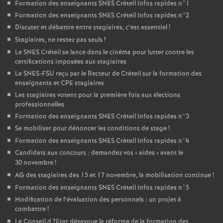
Formation des enseignants
SNES
Créteil Infos rapides n°1
Formation des enseignants
SNES
Créteil Infos rapides n°2
Discuter et débattre entre stagiaires, c’est essentiel
!
Stagiaires, ne restez pas seuls
!
Le
SNES
Créteil se lance dans le cinéma pour lutter contre les
certifications imposées aux stagiaires
Le
SNES
-
FSU
reçu par le Recteur de Créteil sur la formation des
enseignants et
CPE
stagiaires
Les stagiaires votent pour la première fois aux élections
professionnelles
Formation des enseignants
SNES
Créteil Infos rapides n°3
Se mobiliser pour dénoncer les conditions de stage
!
Formation des enseignants
SNES
Créteil Infos rapides n°4
Candidats aux concours : demandez vos «
aides
» avant le
30 novembre
!
AG
des stagiaires des 15 et 17 novembre, la mobilisation continue
!
Formation des enseignants
SNES
Créteil Infos rapides n°5
Modification de l’évaluation des personnels : un projet à
combattre
!
Le Conseil d
?Etat désavoue la réforme de la formation des