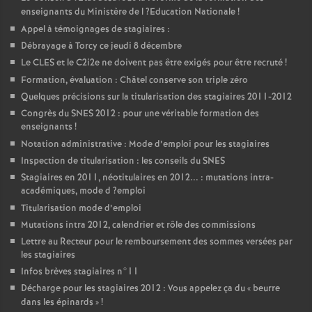
enseignants du Ministère de l
?Education Nationale
!
Appel à témoignages de stagiaires :
Débrayage à Torcy ce jeudi 8 décembre
Le
CLES
et le C2i2e ne doivent pas être exigés pour être recruté
!
Formation, évaluation : Châtel conserve son triple zéro
Quelques précisions sur la titularisation des stagiaires 2011-2012
Congrès du
SNES
2012 : pour une véritable formation des
enseignants
!
Notation administrative : Mode d’emploi pour les stagiaires
Inspection de titularisation : les conseils du
SNES
Stagiaires en 2011, néotitulaires en 2012... : mutations intra-
académiques, mode d
?emploi
Titularisation mode d’emploi
Mutations intra 2012, calendrier et rôle des commissions
Lettre au Recteur pour le remboursement des sommes versées par
les stagiaires
Infos brèves stagiaires n°11
Décharge pour les stagiaires 2012 : Vous appelez ça du «
beurre
dans les épinards
»
!