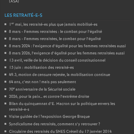
(
ASA
)
LES RETRAITÉ-E-S
er
1
mai, les retraité-es plus que jamais mobilisé-es
8 mars - Femmes retraitées : le combat pour l’égalité
8 mars - Femmes retraitées, le combat pour l’égalité
8 mars 2024 : l’exigence d’égalité pour les femmes retraitées aussi
8 mars 2026, l’exigence d’égalité pour les femmes retraitées aussi
13 avril, veille de la décision du conseil constitutionnel
15 juin : mobilisation des retraité-es
49.3, motion de censure rejetée, la mobilisation continue
64 ans, c’est non
! mais pas seulement
e
70
anniversaire de la Sécurité sociale
2026, pour la paix… et contre l’extrême droite
Bilan du quinquennat d’E. Macron sur la politique envers les
retraité-e-s
Visite guidée de l
?exposition George Braque
Syndicalisme des retraités, comment s’y retrouver
?
Circulaire des retraités du
SNES
Créteil du 17 janvier 2014