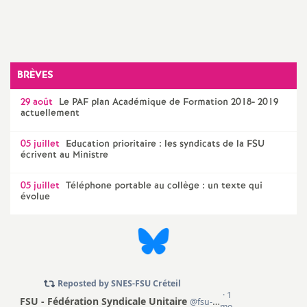
é
O
BRÈVES
r
29 août
Le
PAF
plan Académique de Formation 2018- 2019
actuellement
l
05 juillet
Education prioritaire : les syndicats de la
FSU
é
écrivent au Ministre
05 juillet
Téléphone portable au collège : un texte qui
a
évolue
n
s
T