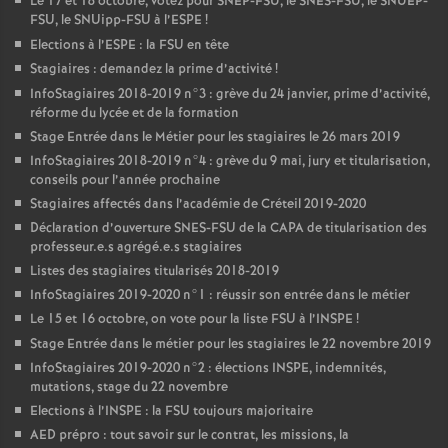
Le 17 et 18 octobre, votez pour
SNEP
-
FSU
, le
SNES
-
FSU
, le
SNUEP
-
FSU
, le SNUipp-
FSU
à l’
ESPE
!
Elections à l’
ESPE
: la
FSU
en tête
Stagiaires : demandez la prime d’activité
!
InfoStagiaires 2018-2019 n°3 : grève du 24 janvier, prime d’activité,
réforme du lycée et de la formation
Stage Entrée dans le Métier pour les stagiaires le 26 mars 2019
InfoStagiaires 2018-2019 n°4 : grève du 9 mai, jury et titularisation,
conseils pour l’année prochaine
Stagiaires affectés dans l’académie de Créteil 2019-2020
Déclaration d’ouverture
SNES
-
FSU
de la
CAPA
de titularisation des
professeur.e.s agrégé.e.s stagiaires
Listes des stagiaires titularisés 2018-2019
InfoStagiaires 2019-2020 n°1 : réussir son entrée dans le métier
Le 15 et 16 octobre, on vote pour la liste
FSU
à l’
INSPE
!
Stage Entrée dans le métier pour les stagiaires le 22 novembre 2019
InfoStagiaires 2019-2020 n°2 : élections
INSPE
, indemnités,
mutations, stage du 22 novembre
Elections à l’
INSPE
: la
FSU
toujours majoritaire
AED
prépro : tout savoir sur le contrat, les missions, la