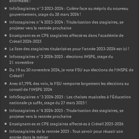
anormales
!
InfoStagiaires n°3 2023-2024 : Colère face au mépris du nouveau
gouvernement, stage du 28 mars 2024
!
Infostagiaires n°4 2023-2024 : Titularisation des stagiaires, se
projeter vers la rentrée prochaine
Enseignant
·
es et
CPE
stagiaires affecté
·
es dans l’académie de
Créteil 2024-2025
La liste des stagiaires titularisé
·
es pour l’année 2023-2024 est ici
!
Infostagiaires n°2 2024-2025 : élections
INSPE
, stage du
21 novembre
Du 19 au 20 novembre 2024, je vote
FSU
aux élections de l’
INSPE
de
Créteil
!
Avec 67,79% des voix, la
FSU
remporte largement les élections au
conseil de l’
INSPE
2024
InfoStagiaires n°3 2024-2025 : Les chaises musicales à l’Éducation
nationale ça suffit, stage du 27 mars 2025
!
Infostagiaires n°4 2024-2025 : Titularisation des stagiaires, se
projeter vers la rentrée prochaine
Enseignant
·
es et
CPE
stagiaires affecté
·
es à Créteil 2025-2026
Infostagiaires de la rentrée 2025 : Tout savoir pour réussir son
entrée dans le métier