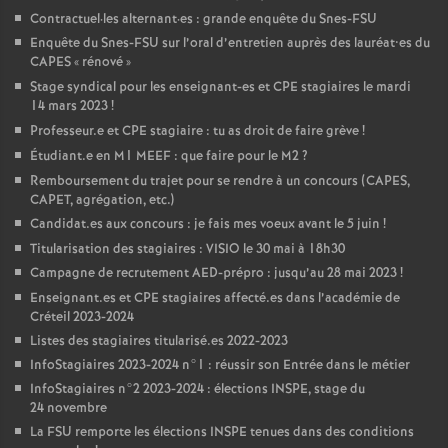
Contractuel
·
les alternant
·
es : grande enquête du Snes-
FSU
Enquête du Snes-
FSU
sur l’oral d’entretien auprès des lauréat•es du
CAPES
«
rénové
»
Stage syndical pour les enseignant-es et
CPE
stagiaires le mardi
14 mars 2023
!
Professeur.e et
CPE
stagiaire : tu as droit de faire grève
!
Étudiant.e en M1
MEEF
: que faire pour le M2
?
Remboursement du trajet pour se rendre à un concours (
CAPES
,
CAPET
, agrégation, etc.)
Candidat.es aux concours : je fais mes voeux avant le 5 juin
!
Titularisation des stagiaires :
VISIO
le 30 mai à 18h30
Campagne de recrutement
AED
-prépro : jusqu’au 28 mai 2023
!
Enseignant.es et
CPE
stagiaires affecté.es dans l’académie de
Créteil 2023-2024
Listes des stagiaires titularisé.es 2022-2023
InfoStagiaires 2023-2024 n°1 : réussir son Entrée dans le métier
InfoStagiaires n°2 2023-2024 : élections
INSPE
, stage du
24 novembre
La
FSU
remporte les élections
INSPE
tenues dans des conditions