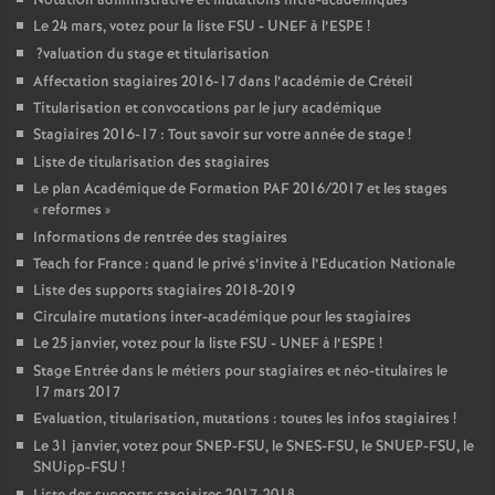
Notation administrative et mutations intra-académiques
Le 24 mars, votez pour la liste
FSU
-
UNEF
à l’
ESPE
!
?valuation du stage et titularisation
Affectation stagiaires 2016-17 dans l’académie de Créteil
Titularisation et convocations par le jury académique
Stagiaires 2016-17 : Tout savoir sur votre année de stage
!
Liste de titularisation des stagiaires
Le plan Académique de Formation
PAF
2016/2017 et les stages
«
reformes
»
Informations de rentrée des stagiaires
Teach for France : quand le privé s’invite à l’Education Nationale
Liste des supports stagiaires 2018-2019
Circulaire mutations inter-académique pour les stagiaires
Le 25 janvier, votez pour la liste
FSU
-
UNEF
à l’
ESPE
!
Stage Entrée dans le métiers pour stagiaires et néo-titulaires le
17 mars 2017
Evaluation, titularisation, mutations : toutes les infos stagiaires
!
Le 31 janvier, votez pour
SNEP
-
FSU
, le
SNES
-
FSU
, le
SNUEP
-
FSU
, le
SNUipp-
FSU
!