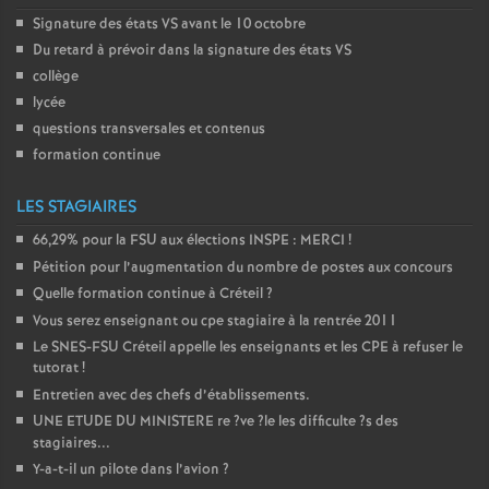
Signature des états
VS
avant le 10 octobre
Du retard à prévoir dans la signature des états
VS
collège
lycée
questions transversales et contenus
formation continue
LES STAGIAIRES
66,29% pour la
FSU
aux élections
INSPE
:
MERCI
!
Pétition pour l’augmentation du nombre de postes aux concours
Quelle formation continue à Créteil
?
Vous serez enseignant ou cpe stagiaire à la rentrée 2011
Le
SNES
-
FSU
Créteil appelle les enseignants et les
CPE
à refuser le
tutorat
!
Entretien avec des chefs d’établissements.
UNE
ETUDE
DU
MINISTERE
re
?ve
?le les difficulte
?s des
stagiaires...
Y-a-t-il un pilote dans l’avion
?