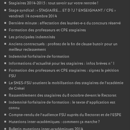
Stagiaires 2014-2015 : tout savoir sur votre rentrée
!
Stage syndical : «
STAGIAIRE
...
ET
D
?J
?
ENSEIGNANT
/
CPE
»
vendredi 14 novembre 2014
Dernière minute : affectation des lauréat-e-s du concours réservé
Formation des professeurs et
CPE
stagiaires
Les principales indemnités
Anciens contractuels : profitez de la fin de clause butoir pour un
meilleur reclassement
Indemnité forfaitaire de formation
Informations d’actualité pour les stagiaires : infos brèves n°1
Formation des professeurs et
CPE
stagiaires : signez la pétition
FSU
Le
SNES
-
FSU
soutient la mobilisation des stagiaires de l’académie
de Crétei
Rassemblement des stagiaires du 8 octobre devant le Rectorat
Indemnité forfaitaire de formation : le texte d’application est
connu
Compte-rendu de l’audience
FSU
auprès du Rectorat et de l’
ESPE
Mutations inter-académiques : comment ça marche
?
Bulletin mutations inter-académiques 2014