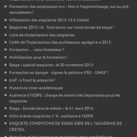
Formation des enseignant-e-s : Non à l’apprentissage, oui au pré-
recrutement
!
Affectation des stagiaires 2015-16 à Créteil
Stagiaires 2015-16 : Tout savoir sur votre année de stage
!
Liste de titularisation des stagiaires
CAPA
de Titularisation des professeurs agrégé-e-s 2015.
Formation ... sans formateur
?
Mobilisation pour la formation
!
Stage «
spécial stagiaire
» le 20 novembre 2015
Formation en danger : signez la pétition
FSU
-
UNEF
!
EAP
: à fond la précarité
!
Mutations inter-académiques
Audience à l’
ESPE
: charge de travail très importante pour les
stagiaires
Stage «
Entrée dans le métier
» le 21 mars 2016
Infos brèves stagiaires n°4 : audience à l’
ESPE
ENQUETE
CONDITIONS
DE
STAGE
ESPE
DE
L
?
ACADEMIE
DE
CRETEIL