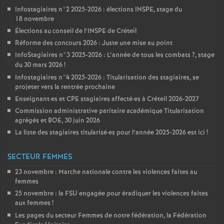
Infostagiaires n°2 2025-2026 : élections
INSPE
, stage du
18 novembre
Élections au conseil de l’
INSPE
de Créteil
Réforme des concours 2026 : Juste une mise au point
InfoStagiaires n°3 2025-2026 : L’année de tous les combats
?, stage
du 30 mars 2026
!
Infostagiaires n°4 2025-2026 : Titularisation des stagiaires, se
projeter vers la rentrée prochaine
Enseignant
·
es et
CPE
stagiaires affecté
·
es à Créteil 2026-2027
Commission administrative paritaire académique Titularisation
agrégés et
BOE
, 30 juin 2026
La liste des stagiaires titularisé
·
es pour l’année 2025-2026 est ici
!
SECTEUR FEMMES
23 novembre : Marche nationale contre les violences faites au
femmes
25 novembre : la
FSU
engagée pour éradiquer les violences faites
aux femmes
!
Les pages du secteur Femmes de notre fédération, la Fédération