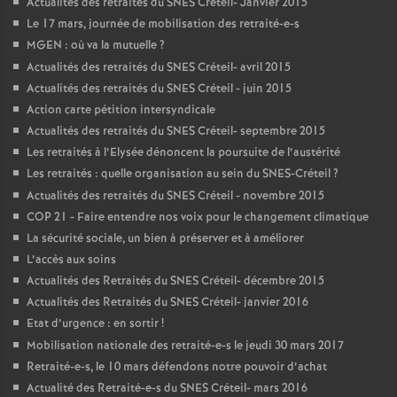
Actualités des retraités du
SNES
Créteil- Janvier 2015
Le 17 mars, journée de mobilisation des retraité-e-s
MGEN
: où va la mutuelle
?
Actualités des retraités du
SNES
Créteil- avril 2015
Actualités des retraités du
SNES
Créteil - juin 2015
Action carte pétition intersyndicale
Actualités des retraités du
SNES
Créteil- septembre 2015
Les retraités à l’Elysée dénoncent la poursuite de l’austérité
Les retraités : quelle organisation au sein du
SNES
-Créteil
?
Actualités des retraités du
SNES
Créteil - novembre 2015
COP
21 - Faire entendre nos voix pour le changement climatique
La sécurité sociale, un bien à préserver et à améliorer
L’accès aux soins
Actualités des Retraités du
SNES
Créteil- décembre 2015
Actualités des Retraités du
SNES
Créteil- janvier 2016
Etat d’urgence : en sortir
!
Mobilisation nationale des retraité-e-s le jeudi 30 mars 2017
Retraité-e-s, le 10 mars défendons notre pouvoir d’achat
Actualité des Retraité-e-s du
SNES
Créteil- mars 2016