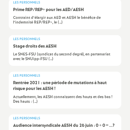
e
LES PERSONNELS
Prime
REP
/
REP
+ pour les
AED
/
AESH
m
Contraint d’élargir aux AED et AESH le bénéfice de
l’indemnité REP/REP+, le (…)
e
LES PERSONNELS
n
Stage droits des
AESH
Le SNES-FSU (syndicat du second degré), en partenariat
t
avec le SNUipp-FSU (…)
s
LES PERSONNELS
Rentrée 2021 : une période de mutations à haut
risque pour les
AESH
!
d
Actuellement, les AESH connaissent des hauts et des bas !
Des hauts : (…)
e
S
LES PERSONNELS
Audience intersyndicale
AESH
du 26 juin : 0 + 0 = ...?