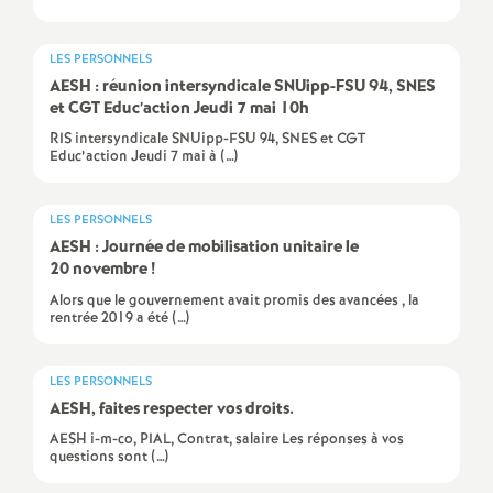
e
LES PERSONNELS
c
AESH
: réunion intersyndicale SNUipp-
FSU
94,
SNES
et
CGT
Educ’action Jeudi 7 mai 10h
o
RIS intersyndicale SNUipp-FSU 94, SNES et CGT
Educ’action Jeudi 7 mai à (…)
n
LES PERSONNELS
d
AESH
: Journée de mobilisation unitaire le
20 novembre
!
d
Alors que le gouvernement avait promis des avancées , la
rentrée 2019 a été (…)
e
LES PERSONNELS
g
AESH
, faites respecter vos droits.
AESH i-m-co, PIAL, Contrat, salaire Les réponses à vos
questions sont (…)
r