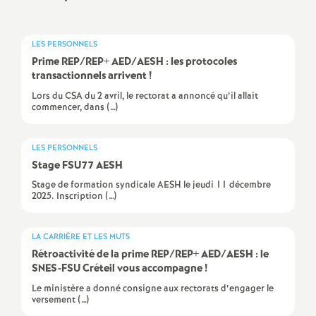
a
LES PERSONNELS
t
Prime
REP
/
REP
+
AED
/
AESH
: les protocoles
transactionnels arrivent
!
i
Lors du CSA du 2 avril, le rectorat a annoncé qu’il allait
commencer, dans (…)
o
LES PERSONNELS
n
Stage
FSU77
AESH
Stage de formation syndicale AESH le jeudi 11 décembre
2025. Inscription (…)
a
l
LA CARRIÈRE ET LES MUTS
Rétroactivité de la prime
REP
/
REP
+
AED
/
AESH
: le
SNES
-
FSU
Créteil vous accompagne
!
d
Le ministère a donné consigne aux rectorats d’engager le
versement (…)