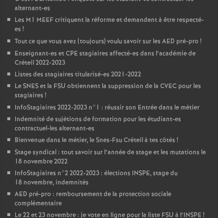
alternant-es
Les M1
MEEF
critiquent la réforme et demandent à être respecté-
es
!
Tout ce que vous avez (toujours) voulu savoir sur les
AED
pré-pro
!
Enseignant-es et
CPE
stagiaires affecté-es dans l’académie de
Créteil 2022-2023
Listes des stagiaires titularisé-es 2021-2022
Le
SNES
et la
FSU
obtiennent la suppression de la
CVEC
pour les
stagiaires
!
InfoStagiaires 2022-2023 n°1 : réussir son Entrée dans le métier
Indemnité de sujétions de formation pour les étudiant-es
contractuel-les alternant-es
Bienvenue dans le métier, le Snes-Fsu Créteil à tes côtés
!
Stage syndical : tout savoir sur l’année de stage et les mutations le
18 novembre 2022
InfoStagiaires n°2 2022-2023 : élections
INSPE
, stage du
18 novembre, indemnités
AED
pré-pro : remboursement de la protection sociale
complémentaire
Le 22 et 23 novembre : je vote en ligne pour la liste
FSU
à l’
INSPE
!