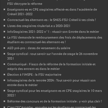
FSU
décrypte la réforme
Enseignant-es et
CPE
stagiaires affecté-es dans l’académie de
Créteil 2021-2022
Contractuel-les alternant-es : le
SNES
-
FSU
Créteil à tes côtés
!
Listes des stagiaires titularisé.e.s 2020-2021
InfoStagiaires 2021-2022 n°1 : réussir son Entrée dans le métier
La
FSU
demande le remboursement des frais de déplacements des
étudiant-es contractuel-les alternant-es
!
AED
pré-pro : dates de versement du salaire
Stage syndical : tout savoir sur l’année de stage le 26 novembre
2021
Communiqué : Fiasco de la réforme de la formation initiale et
mépris des entrant-es dans le métier
Élection à l’
INSPE
: la
FSU
majoritaire
Infostagiaires de la rentrée 2024 : Tout savoir pour réussir son
entrée dans le métier
Stage syndical pour les enseignant-es et
CPE
stagiaires le 10 mars
2022
!
Réforme des concours et de la formation initiale : y voir plus clair
!
C’est l’ECAtombe : enquête sur les étudiant-es contractuel-les