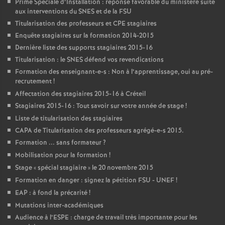
Prime Spéciale d’Installation : réponse favorable du ministère suite
aux interventions du
SNES
et de la
FSU
Titularisation des professeurs et
CPE
stagiaires
Enquête stagiaires sur la formation 2014-2015
Dernière liste des supports stagiaires 2015-16
Titularisation : le
SNES
défend vos revendications
Formation des enseignant-e-s : Non à l’apprentissage, oui au pré-
recrutement
!
Affectation des stagiaires 2015-16 à Créteil
Stagiaires 2015-16 : Tout savoir sur votre année de stage
!
Liste de titularisation des stagiaires
CAPA
de Titularisation des professeurs agrégé-e-s 2015.
Formation ... sans formateur
?
Mobilisation pour la formation
!
Stage «
spécial stagiaire
» le 20 novembre 2015
Formation en danger : signez la pétition
FSU
-
UNEF
!
EAP
: à fond la précarité
!
Mutations inter-académiques
Audience à l’
ESPE
: charge de travail très importante pour les