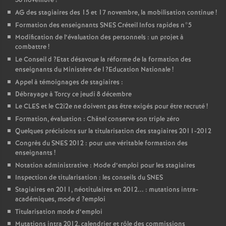
30 novembre
!
AG
des stagiaires des 15 et 17 novembre, la mobilisation continue
!
Formation des enseignants
SNES
Créteil Infos rapides n°5
Modification de l’évaluation des personnels : un projet à
combattre
!
Le Conseil d
?Etat désavoue la réforme de la formation des
enseignants du Ministère de l
?Education Nationale
!
Appel à témoignages de stagiaires :
Débrayage à Torcy ce jeudi 8 décembre
Le
CLES
et le C2i2e ne doivent pas être exigés pour être recruté
!
Formation, évaluation : Châtel conserve son triple zéro
Quelques précisions sur la titularisation des stagiaires 2011-2012
Congrès du
SNES
2012 : pour une véritable formation des
enseignants
!
Notation administrative : Mode d’emploi pour les stagiaires
Inspection de titularisation : les conseils du
SNES
Stagiaires en 2011, néotitulaires en 2012... : mutations intra-
académiques, mode d
?emploi
Titularisation mode d’emploi
Mutations intra 2012, calendrier et rôle des commissions