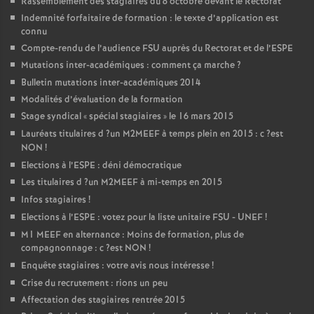
Rassemblement des stagiaires du 8 octobre devant le Rectorat
Indemnité forfaitaire de formation : le texte d’application est
connu
Compte-rendu de l’audience
FSU
auprès du Rectorat et de l’
ESPE
Mutations inter-académiques : comment ça marche
?
Bulletin mutations inter-académiques 2014
Modalités d’évaluation de la formation
Stage syndical «
spécial stagiaires
» le 16 mars 2015
Lauréats titulaires d
?un
M2MEEF
à temps plein en 2015 : c
?est
NON
!
Elections à l’
ESPE
: déni démocratique
Les titulaires d
?un
M2MEEF
à mi-temps en 2015
Infos stagiaires
!
Elections à l’
ESPE
: votez pour la liste unitaire
FSU
-
UNEF
!
M1
MEEF
en alternance : Moins de formation, plus de
compagnonnage : c
?est
NON
!
Enquête stagiaires : votre avis nous intéresse
!
Crise du recrutement : rions un peu
Affectation des stagiaires rentrée 2015