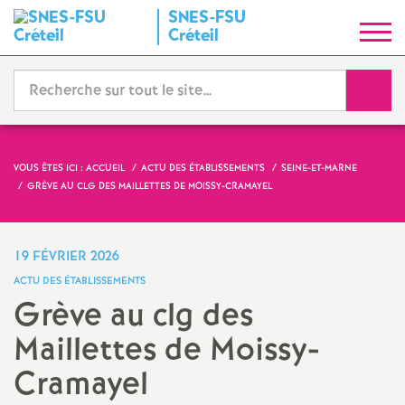
SNES
-
FSU
S
Créteil
y
Reche
n
d
VOUS ÊTES ICI :
ACCUEIL
ACTU DES ÉTABLISSEMENTS
SEINE-ET-MARNE
GRÈVE AU CLG DES MAILLETTES DE MOISSY-CRAMAYEL
i
c
19 FÉVRIER 2026
ACTU DES ÉTABLISSEMENTS
a
Grève au clg des
Maillettes de Moissy-
t
Cramayel
N