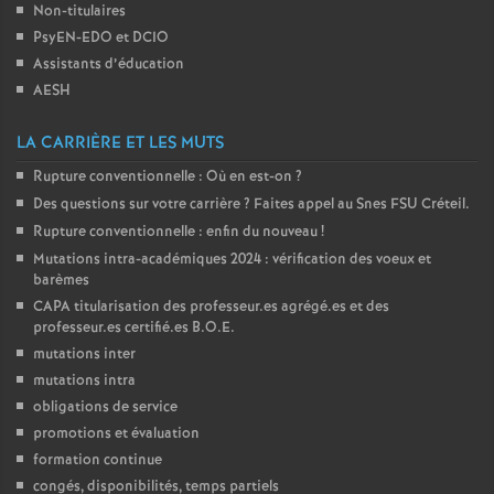
Non-titulaires
PsyEN-
EDO
et
DCIO
Assistants d’éducation
AESH
LA CARRIÈRE ET LES MUTS
Rupture conventionnelle : Où en est-on
?
Des questions sur votre carrière
? Faites appel au Snes
FSU
Créteil.
Rupture conventionnelle : enfin du nouveau
!
Mutations intra-académiques 2024 : vérification des voeux et
barèmes
CAPA
titularisation des professeur.es agrégé.es et des
professeur.es certifié.es
B.O.E.
mutations inter
mutations intra
obligations de service
promotions et évaluation
formation continue
congés, disponibilités, temps partiels