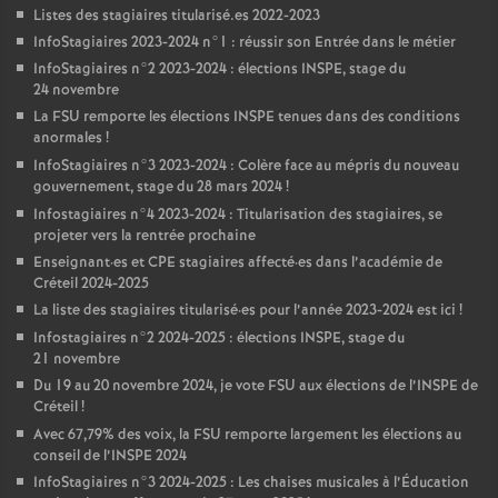
Listes des stagiaires titularisé.es 2022-2023
InfoStagiaires 2023-2024 n°1 : réussir son Entrée dans le métier
InfoStagiaires n°2 2023-2024 : élections
INSPE
, stage du
24 novembre
La
FSU
remporte les élections
INSPE
tenues dans des conditions
anormales
!
InfoStagiaires n°3 2023-2024 : Colère face au mépris du nouveau
gouvernement, stage du 28 mars 2024
!
Infostagiaires n°4 2023-2024 : Titularisation des stagiaires, se
projeter vers la rentrée prochaine
Enseignant
·
es et
CPE
stagiaires affecté
·
es dans l’académie de
Créteil 2024-2025
La liste des stagiaires titularisé
·
es pour l’année 2023-2024 est ici
!
Infostagiaires n°2 2024-2025 : élections
INSPE
, stage du
21 novembre
Du 19 au 20 novembre 2024, je vote
FSU
aux élections de l’
INSPE
de
Créteil
!
Avec 67,79% des voix, la
FSU
remporte largement les élections au
conseil de l’
INSPE
2024
InfoStagiaires n°3 2024-2025 : Les chaises musicales à l’Éducation