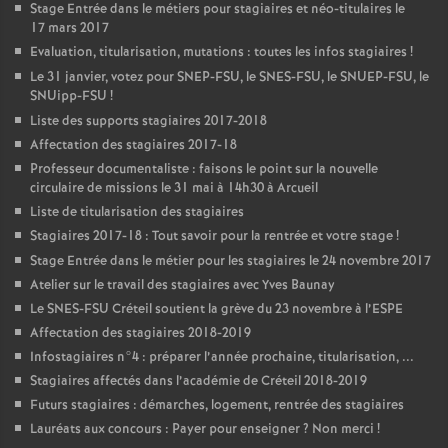
Stage Entrée dans le métiers pour stagiaires et néo-titulaires le
17 mars 2017
Evaluation, titularisation, mutations : toutes les infos stagiaires
!
Le 31 janvier, votez pour
SNEP
-
FSU
, le
SNES
-
FSU
, le
SNUEP
-
FSU
, le
SNUipp-
FSU
!
Liste des supports stagiaires 2017-2018
Affectation des stagiaires 2017-18
Professeur documentaliste : faisons le point sur la nouvelle
circulaire de missions le 31 mai à 14h30 à Arcueil
Liste de titularisation des stagiaires
Stagiaires 2017-18 : Tout savoir pour la rentrée et votre stage
!
Stage Entrée dans le métier pour les stagiaires le 24 novembre 2017
Atelier sur le travail des stagiaires avec Yves Baunay
Le
SNES
-
FSU
Créteil soutient la grève du 23 novembre à l’
ESPE
Affectation des stagiaires 2018-2019
Infostagiaires n°4 : préparer l’année prochaine, titularisation, ...
Stagiaires affectés dans l’académie de Créteil 2018-2019
Futurs stagiaires : démarches, logement, rentrée des stagiaires
Lauréats aux concours : Payer pour enseigner
? Non merci
!