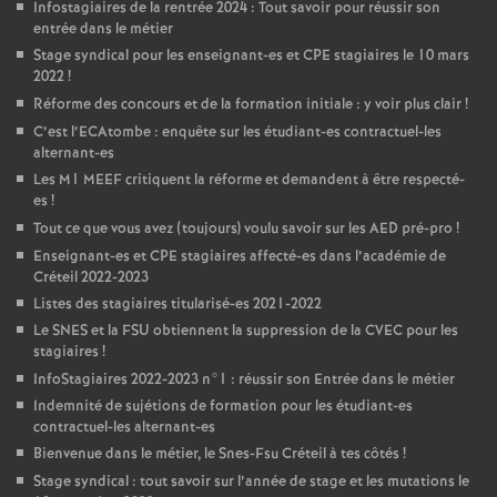
Infostagiaires de la rentrée 2024 : Tout savoir pour réussir son
entrée dans le métier
Stage syndical pour les enseignant-es et
CPE
stagiaires le 10 mars
2022
!
Réforme des concours et de la formation initiale : y voir plus clair
!
C’est l’ECAtombe : enquête sur les étudiant-es contractuel-les
alternant-es
Les M1
MEEF
critiquent la réforme et demandent à être respecté-
es
!
Tout ce que vous avez (toujours) voulu savoir sur les
AED
pré-pro
!
Enseignant-es et
CPE
stagiaires affecté-es dans l’académie de
Créteil 2022-2023
Listes des stagiaires titularisé-es 2021-2022
Le
SNES
et la
FSU
obtiennent la suppression de la
CVEC
pour les
stagiaires
!
InfoStagiaires 2022-2023 n°1 : réussir son Entrée dans le métier
Indemnité de sujétions de formation pour les étudiant-es
contractuel-les alternant-es
Bienvenue dans le métier, le Snes-Fsu Créteil à tes côtés
!
Stage syndical : tout savoir sur l’année de stage et les mutations le