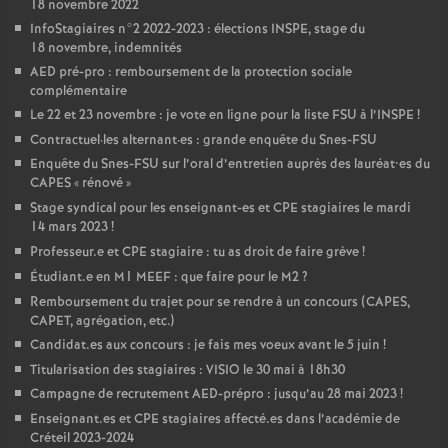
18 novembre 2022
InfoStagiaires n°2 2022-2023 : élections
INSPE
, stage du
18 novembre, indemnités
AED
pré-pro : remboursement de la protection sociale
complémentaire
Le 22 et 23 novembre : je vote en ligne pour la liste
FSU
à l’
INSPE
!
Contractuel
·
les alternant
·
es : grande enquête du Snes-
FSU
Enquête du Snes-
FSU
sur l’oral d’entretien auprès des lauréat•es du
CAPES
«
rénové
»
Stage syndical pour les enseignant-es et
CPE
stagiaires le mardi
14 mars 2023
!
Professeur.e et
CPE
stagiaire : tu as droit de faire grève
!
Étudiant.e en M1
MEEF
: que faire pour le M2
?
Remboursement du trajet pour se rendre à un concours (
CAPES
,
CAPET
, agrégation, etc.)
Candidat.es aux concours : je fais mes voeux avant le 5 juin
!
Titularisation des stagiaires :
VISIO
le 30 mai à 18h30
Campagne de recrutement
AED
-prépro : jusqu’au 28 mai 2023
!
Enseignant.es et
CPE
stagiaires affecté.es dans l’académie de
Créteil 2023-2024