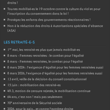
droits
!
Tou
·
tes mobilisé
·
es le 19 octobre contre la culture du viol et pour
l’inscription du consentement dans la loi
!
Protégez les enfants des gouvernements réactionnaires
!
Non à la réduction des droits à Autorisations spéciales d’absence
(
ASA
)
LES RETRAITÉ-E-S
er
1
mai, les retraité-es plus que jamais mobilisé-es
8 mars - Femmes retraitées : le combat pour l’égalité
8 mars - Femmes retraitées, le combat pour l’égalité
8 mars 2024 : l’exigence d’égalité pour les femmes retraitées aussi
8 mars 2026, l’exigence d’égalité pour les femmes retraitées aussi
13 avril, veille de la décision du conseil constitutionnel
15 juin : mobilisation des retraité-es
49.3, motion de censure rejetée, la mobilisation continue
64 ans, c’est non
! mais pas seulement
e
70
anniversaire de la Sécurité sociale
2026, pour la paix… et contre l’extrême droite