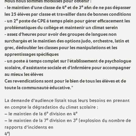
e
Nous nous sommes mobilisés pour obtenir :
e
e
- le maintien d’une classe de 4
et de 3
afin de ne pas dépasser
s
les 25 élèves par classe et travailler dans de bonnes conditions
e
- un 2
poste de
CPE
à temps plein pour gérer efficacement les
E
problématiques du collège et maintenir un climat serein
- assez d’heures pour avoir des groupes de langues non
surchargés et le maintien des options judo, orchestre, latin et
n
grec, dédoubler les classes pour les manipulations et les
apprentissages spécifiques
s
- un poste à temps complet sur l’établissement de psychologue
scolaire, d’assistante sociale et d’infirmière pour accompagner
e
au mieux les élèves
Ces revendications sont pour le bien de tous les élèves et de
toute la communauté éducative."
i
La demande d’audience listait tous leurs besoins en prenant
g
en compte la dégradation du climat scolaire :
e
e
–
le maintien de la 6
division en 4
e
e
n
–
le maintien de la 7
division en 3
(explosion du nombre de
rapports d’incidents en
e
4
)