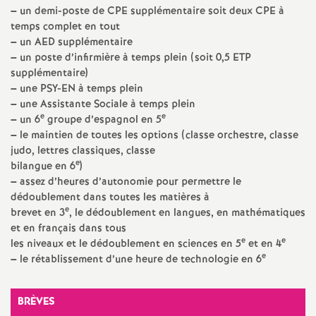
e
–
un demi-poste de
CPE
supplémentaire soit deux
CPE
à
temps complet en tout
m
–
un
AED
supplémentaire
–
un poste d’infirmière à temps plein (soit 0,5
ETP
e
supplémentaire)
–
une
PSY
-
EN
à temps plein
–
une Assistante Sociale à temps plein
n
e
e
–
un 6
groupe d’espagnol en 5
–
le maintien de toutes les options (classe orchestre, classe
t
judo, lettres classiques, classe
e
bilangue en 6
)
s
–
assez d’heures d’autonomie pour permettre le
dédoublement dans toutes les matières à
e
brevet en 3
, le dédoublement en langues, en mathématiques
d
et en français dans tous
e
e
les niveaux et le dédoublement en sciences en 5
et en 4
e
e
–
le rétablissement d’une heure de technologie en 6
S
BRÈVES