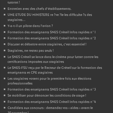
tutorat
!
Entretien avec des chefs d’établissements.
UNE
ETUDE
DU
MINISTERE
re
?ve
?le les difficulte
?s des
stagiaires...
Y-a-t-il un pilote dans l’avion
?
Formation des enseignants
SNES
Créteil Infos rapides n°1
Formation des enseignants
SNES
Créteil Infos rapides n°2
Discuter et débattre entre stagiaires, c’est essentiel
!
Stagiaires, ne restez pas seuls
!
Le
SNES
Créteil se lance dans le cinéma pour lutter contre les
certifications imposées aux stagiaires
Le
SNES
-
FSU
reçu par le Recteur de Créteil sur la formation des
enseignants et
CPE
stagiaires
Les stagiaires votent pour la première fois aux élections
professionnelles
Formation des enseignants
SNES
Créteil Infos rapides n°3
Se mobiliser pour dénoncer les conditions de stage
!
Formation des enseignants
SNES
Créteil Infos rapides n°4
Candidats aux concours : demandez vos «
aides
» avant le