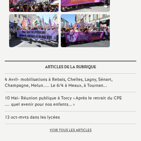
é
O
r
l
ARTICLES DE LA RUBRIQUE
é
4 Avril- mobilisations à Rebais, Chelles, Lagny, Sénart,
Champagne, Melun..... Le 6/4 à Meaux, à Tournan...
a
10 Mai- Réunion publique à Torcy «
Après le retrait du
CPE
n
.... quel avenir pour nos enfants...
»
12 oct-mvts dans les lycées
s
VOIR TOUS LES ARTICLES
T