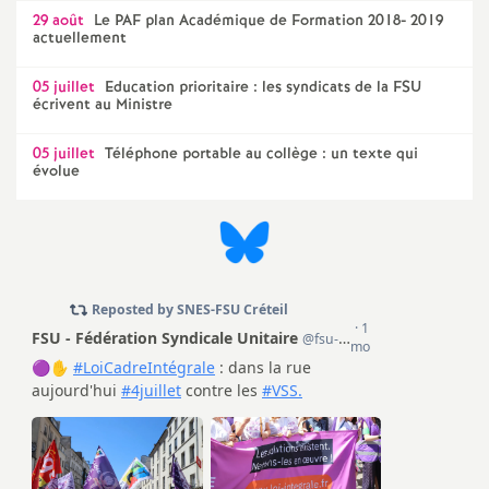
e
29 août
Le
PAF
plan Académique de Formation 2018- 2019
actuellement
c
05 juillet
Education prioritaire : les syndicats de la
FSU
écrivent au Ministre
o
05 juillet
Téléphone portable au collège : un texte qui
évolue
n
d
d
e
g
r