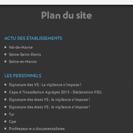
o
Plan du site
u
ACTU DES ÉTABLISSEMENTS
r
Val-de-Marne
Seine-Saint-Denis
s
Seine-et-Marne
LES PERSONNELS
Signature des
VS
: La vigilance s’impose
!
Capa d
?installation Agrégés 2015 - Déclaration
FSU
.
Signature des états
VS
: la vigilance s’impose
!
Signature des états
VS
: la vigilance s’impose
!
Tzr
Cpe
Professeur-e-s documentalistes