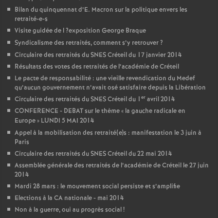
Bilan du quinquennat d’E. Macron sur la politique envers les
retraité-e-s
Visite guidée de l
?exposition George Braque
Syndicalisme des retraités, comment s’y retrouver
?
Circulaire des retraités du
SNES
Créteil du 17 janvier 2014
Résultats des votes des retraités de l’académie de Créteil
Le pacte de responsabilité : une vieille revendication du Medef
qu’aucun gouvernement n’avait osé satisfaire depuis la Libération
er
Circulaire des retraités du
SNES
Créteil du 1
avril 2014
CONFERENCE
-
DEBAT
sur le thème «
la gauche radicale en
Europe
»
LUNDI
5
MAI
2014
Appel à la mobilisation des retraité(e)s : manifestation le 3 juin à
Paris
Circulaire des retraités du
SNES
Créteil du 22 mai 2014
Assemblée générale des retraités de l’académie de Créteil le 27 juin
2014
Mardi 28 mars : le mouvement social persiste et s’amplifie
Elections à la
CA
nationale - mai 2014
Non à la guerre, oui au progrès social
!