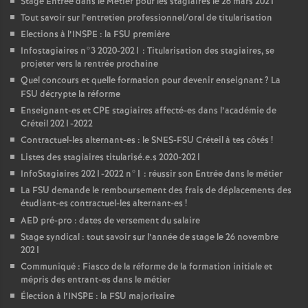
Stage Entrée dans le Métier pour les stagiaires le 26 mars 2021
Tout savoir sur l’entretien professionnel/oral de titularisation
Elections à l’
INSPE
: la
FSU
première
Infostagiaires n°3 2020-2021 : Titularisation des stagiaires, se
projeter vers la rentrée prochaine
Quel concours et quelle formation pour devenir enseignant
? La
FSU
décrypte la réforme
Enseignant-es et
CPE
stagiaires affecté-es dans l’académie de
Créteil 2021-2022
Contractuel-les alternant-es : le
SNES
-
FSU
Créteil à tes côtés
!
Listes des stagiaires titularisé.e.s 2020-2021
InfoStagiaires 2021-2022 n°1 : réussir son Entrée dans le métier
La
FSU
demande le remboursement des frais de déplacements des
étudiant-es contractuel-les alternant-es
!
AED
pré-pro : dates de versement du salaire
Stage syndical : tout savoir sur l’année de stage le 26 novembre
2021
Communiqué : Fiasco de la réforme de la formation initiale et
mépris des entrant-es dans le métier
Élection à l’
INSPE
: la
FSU
majoritaire