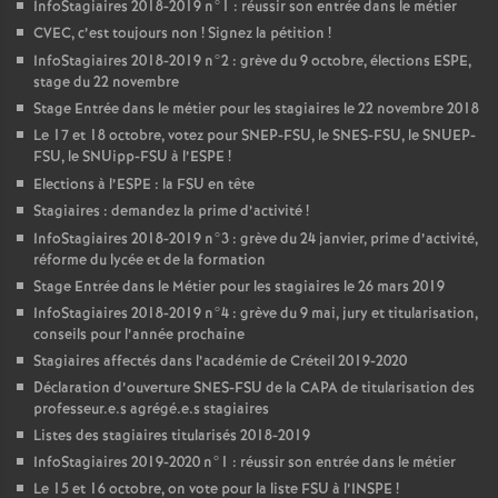
InfoStagiaires 2018-2019 n°1 : réussir son entrée dans le métier
CVEC
, c’est toujours non
! Signez la pétition
!
InfoStagiaires 2018-2019 n°2 : grève du 9 octobre, élections
ESPE
,
stage du 22 novembre
Stage Entrée dans le métier pour les stagiaires le 22 novembre 2018
Le 17 et 18 octobre, votez pour
SNEP
-
FSU
, le
SNES
-
FSU
, le
SNUEP
-
FSU
, le SNUipp-
FSU
à l’
ESPE
!
Elections à l’
ESPE
: la
FSU
en tête
Stagiaires : demandez la prime d’activité
!
InfoStagiaires 2018-2019 n°3 : grève du 24 janvier, prime d’activité,
réforme du lycée et de la formation
Stage Entrée dans le Métier pour les stagiaires le 26 mars 2019
InfoStagiaires 2018-2019 n°4 : grève du 9 mai, jury et titularisation,
conseils pour l’année prochaine
Stagiaires affectés dans l’académie de Créteil 2019-2020
Déclaration d’ouverture
SNES
-
FSU
de la
CAPA
de titularisation des
professeur.e.s agrégé.e.s stagiaires
Listes des stagiaires titularisés 2018-2019
InfoStagiaires 2019-2020 n°1 : réussir son entrée dans le métier
Le 15 et 16 octobre, on vote pour la liste
FSU
à l’
INSPE
!