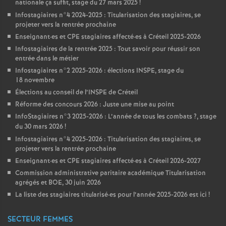
nationale ça suffit, stage du 27 mars 2025
!
Infostagiaires n°4 2024-2025 : Titularisation des stagiaires, se
projeter vers la rentrée prochaine
Enseignant
·
es et
CPE
stagiaires affecté
·
es à Créteil 2025-2026
Infostagiaires de la rentrée 2025 : Tout savoir pour réussir son
entrée dans le métier
Infostagiaires n°2 2025-2026 : élections
INSPE
, stage du
18 novembre
Élections au conseil de l’
INSPE
de Créteil
Réforme des concours 2026 : Juste une mise au point
InfoStagiaires n°3 2025-2026 : L’année de tous les combats
?, stage
du 30 mars 2026
!
Infostagiaires n°4 2025-2026 : Titularisation des stagiaires, se
projeter vers la rentrée prochaine
Enseignant
·
es et
CPE
stagiaires affecté
·
es à Créteil 2026-2027
Commission administrative paritaire académique Titularisation
agrégés et
BOE
, 30 juin 2026
La liste des stagiaires titularisé
·
es pour l’année 2025-2026 est ici
!
SECTEUR FEMMES