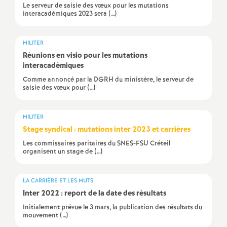
e
Le serveur de saisie des vœux pour les mutations
interacadémiques 2023 sera (…)
m
MILITER
e
Réunions en visio pour les mutations
interacadémiques
n
Comme annoncé par la DGRH du ministère, le serveur de
saisie des vœux pour (…)
t
MILITER
s
Stage syndical : mutations inter 2023 et carrières
Les commissaires paritaires du SNES-FSU Créteil
organisent un stage de (…)
d
e
LA CARRIÈRE ET LES MUTS
Inter 2022 : report de la date des résultats
S
Initialement prévue le 3 mars, la publication des résultats du
mouvement (…)