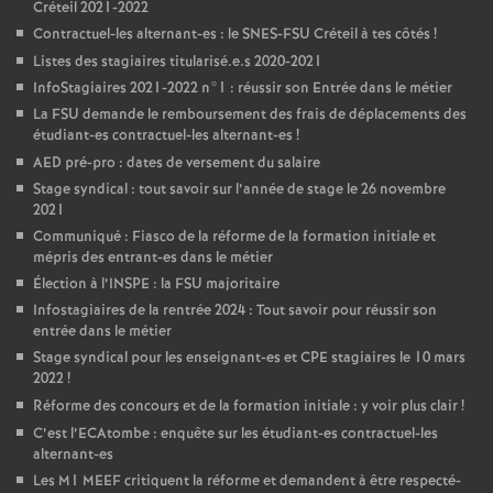
Créteil 2021-2022
Contractuel-les alternant-es : le
SNES
-
FSU
Créteil à tes côtés
!
Listes des stagiaires titularisé.e.s 2020-2021
InfoStagiaires 2021-2022 n°1 : réussir son Entrée dans le métier
La
FSU
demande le remboursement des frais de déplacements des
étudiant-es contractuel-les alternant-es
!
AED
pré-pro : dates de versement du salaire
Stage syndical : tout savoir sur l’année de stage le 26 novembre
2021
Communiqué : Fiasco de la réforme de la formation initiale et
mépris des entrant-es dans le métier
Élection à l’
INSPE
: la
FSU
majoritaire
Infostagiaires de la rentrée 2024 : Tout savoir pour réussir son
entrée dans le métier
Stage syndical pour les enseignant-es et
CPE
stagiaires le 10 mars
2022
!
Réforme des concours et de la formation initiale : y voir plus clair
!
C’est l’ECAtombe : enquête sur les étudiant-es contractuel-les
alternant-es
Les M1
MEEF
critiquent la réforme et demandent à être respecté-