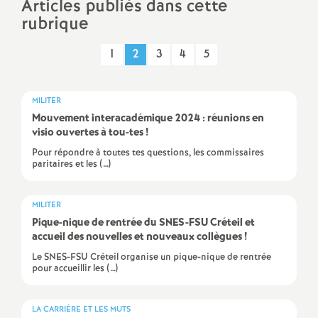
Articles publiés dans cette
rubrique
a
1
2
3
4
5
t
i
MILITER
Mouvement interacadémique 2024 : réunions en
o
visio ouvertes à tou-tes
!
Pour répondre à toutes tes questions, les commissaires
paritaires et les (…)
n
a
MILITER
Pique-nique de rentrée du
SNES
-
FSU
Créteil et
accueil des nouvelles et nouveaux collègues
!
l
Le SNES-FSU Créteil organise un pique-nique de rentrée
pour accueillir les (…)
d
LA CARRIÈRE ET LES MUTS