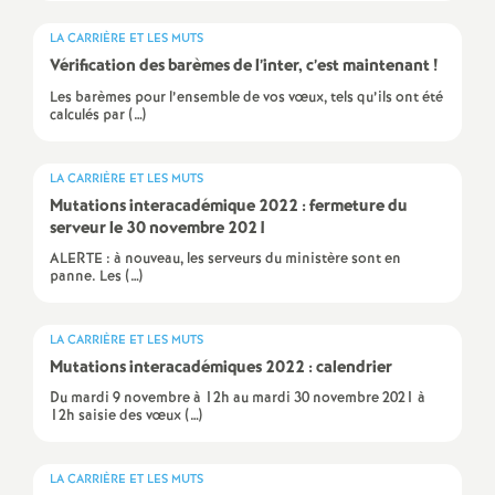
e
LA CARRIÈRE ET LES MUTS
Vérification des barèmes de l’inter, c’est maintenant
!
c
Les barèmes pour l’ensemble de vos vœux, tels qu’ils ont été
calculés par (…)
o
n
LA CARRIÈRE ET LES MUTS
Mutations interacadémique 2022 : fermeture du
serveur le 30 novembre 2021
d
ALERTE : à nouveau, les serveurs du ministère sont en
panne. Les (…)
d
LA CARRIÈRE ET LES MUTS
e
Mutations interacadémiques 2022 : calendrier
Du mardi 9 novembre à 12h au mardi 30 novembre 2021 à
g
12h saisie des vœux (…)
r
LA CARRIÈRE ET LES MUTS