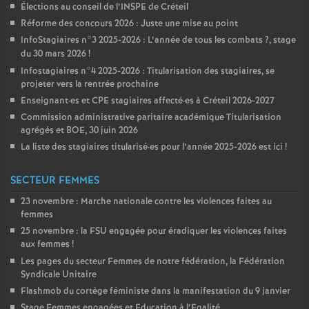
Élections au conseil de l’
INSPE
de Créteil
Réforme des concours 2026 : Juste une mise au point
InfoStagiaires n°3 2025-2026 : L’année de tous les combats
?, stage
du 30 mars 2026
!
Infostagiaires n°4 2025-2026 : Titularisation des stagiaires, se
projeter vers la rentrée prochaine
Enseignant
·
es et
CPE
stagiaires affecté
·
es à Créteil 2026-2027
Commission administrative paritaire académique Titularisation
agrégés et
BOE
, 30 juin 2026
La liste des stagiaires titularisé
·
es pour l’année 2025-2026 est ici
!
SECTEUR FEMMES
23 novembre : Marche nationale contre les violences faites au
femmes
25 novembre : la
FSU
engagée pour éradiquer les violences faites
aux femmes
!
Les pages du secteur Femmes de notre fédération, la Fédération
Syndicale Unitaire
Flashmob du cortège féministe dans la manifestation du 9 janvier
Stage Femmes engagées et Education à l’Egalité