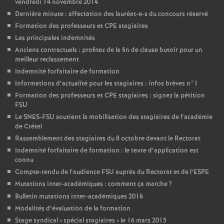
vendredi 14 novembre 2014
Dernière minute : affectation des lauréat-e-s du concours réservé
Formation des professeurs et
CPE
stagiaires
Les principales indemnités
Anciens contractuels : profitez de la fin de clause butoir pour un
meilleur reclassement
Indemnité forfaitaire de formation
Informations d’actualité pour les stagiaires : infos brèves n°1
Formation des professeurs et
CPE
stagiaires : signez la pétition
FSU
Le
SNES
-
FSU
soutient la mobilisation des stagiaires de l’académie
de Crétei
Rassemblement des stagiaires du 8 octobre devant le Rectorat
Indemnité forfaitaire de formation : le texte d’application est
connu
Compte-rendu de l’audience
FSU
auprès du Rectorat et de l’
ESPE
Mutations inter-académiques : comment ça marche
?
Bulletin mutations inter-académiques 2014
Modalités d’évaluation de la formation
Stage syndical «
spécial stagiaires
» le 16 mars 2015