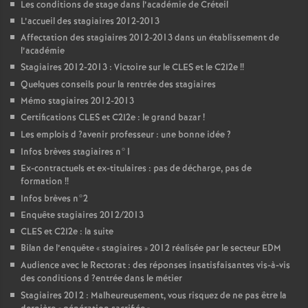
Les conditions de stage dans l’académie de Créteil
L’accueil des stagiaires 2012-2013
Affectation des stagiaires 2012-2013 dans un établissement de
l’académie
Stagiaires 2012-2013 : Victoire sur le
CLES
et le C2I2e
!!
Quelques conseils pour la rentrée des stagiaires
Mémo stagiaires 2012-2013
Certifications
CLES
et C2I2e : le grand bazar
!
Les emplois d
?avenir professeur : une bonne idée
?
Infos brèves stagiaires n°1
Ex-contractuels et ex-titulaires : pas de décharge, pas de
formation
!!
Infos brèves n°2
Enquête stagiaires 2012/2013
CLES
et C2I2e : la suite
Bilan de l’enquête «
stagiaires
» 2012 réalisée par le secteur
EDM
Audience avec le Rectorat : des réponses insatisfaisantes vis-à-vis
des conditions d
?entrée dans le métier
Stagiaires 2012 : Malheureusement, vous risquez de ne pas être la