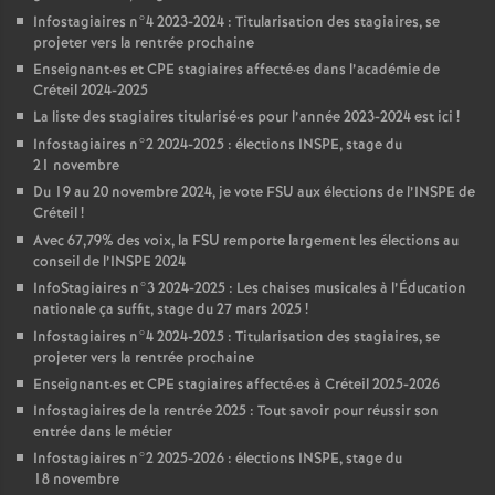
Infostagiaires n°4 2023-2024 : Titularisation des stagiaires, se
projeter vers la rentrée prochaine
Enseignant
·
es et
CPE
stagiaires affecté
·
es dans l’académie de
Créteil 2024-2025
La liste des stagiaires titularisé
·
es pour l’année 2023-2024 est ici
!
Infostagiaires n°2 2024-2025 : élections
INSPE
, stage du
21 novembre
Du 19 au 20 novembre 2024, je vote
FSU
aux élections de l’
INSPE
de
Créteil
!
Avec 67,79% des voix, la
FSU
remporte largement les élections au
conseil de l’
INSPE
2024
InfoStagiaires n°3 2024-2025 : Les chaises musicales à l’Éducation
nationale ça suffit, stage du 27 mars 2025
!
Infostagiaires n°4 2024-2025 : Titularisation des stagiaires, se
projeter vers la rentrée prochaine
Enseignant
·
es et
CPE
stagiaires affecté
·
es à Créteil 2025-2026
Infostagiaires de la rentrée 2025 : Tout savoir pour réussir son
entrée dans le métier
Infostagiaires n°2 2025-2026 : élections
INSPE
, stage du
18 novembre