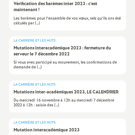
e
Vérification des barèmes inter 2023 : c’est
maintenant
!
s
Les barèmes pour l’ensemble de vos vœux, tels qu’ils ont été
calculés par (…)
E
LA CARRIÈRE ET LES MUTS
n
Mutations interacadémique 2023 : fermeture du
serveur le 7 décembre 2022
s
Si vous avez participé au mouvement, les confirmations de
demande de (…)
e
LA CARRIÈRE ET LES MUTS
i
Mutations inter-académiques 2023,
LE
CALENDRIER
Du mercredi 16 novembre à 12h au mercredi 7 décembre
g
2022 à 12h : saisie des (…)
n
LA CARRIÈRE ET LES MUTS
Mutation interacadémique 2023