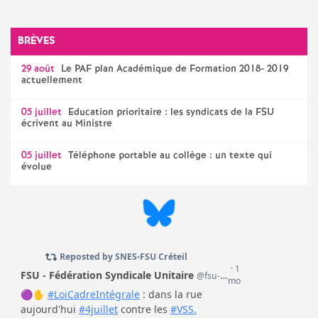
o
BRÈVES
u
29 août
Le
PAF
plan Académique de Formation 2018- 2019
actuellement
r
05 juillet
Education prioritaire : les syndicats de la
FSU
écrivent au Ministre
s
05 juillet
Téléphone portable au collège : un texte qui
évolue