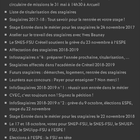
circulaire de missions le 31 mai à 14h30 à Arcueil
Liste de titularisation des stagiaires
Stagiaires 2017-18 : Tout savoir pour la rentrée et votre stage
!
Stage Entrée dans le métier pour les stagiaires le 24 novembre 2017
Atelier sur le travail des stagiaires avec Yves Baunay
Le
SNES
-
FSU
Créteil soutient la grève du 23 novembre à l’
ESPE
Affectation des stagiaires 2018-2019
Infostagiaires n°4 : préparer l’année prochaine, titularisation, ...
Stagiaires affectés dans l’académie de Créteil 2018-2019
Futurs stagiaires : démarches, logement, rentrée des stagiaires
Lauréats aux concours : Payer pour enseigner
? Non merci
!
InfoStagiaires 2018-2019 n°1 : réussir son entrée dans le métier
CVEC
, c’est toujours non
! Signez la pétition
!
InfoStagiaires 2018-2019 n°2 : grève du 9 octobre, élections
ESPE
,
stage du 22 novembre
Stage Entrée dans le métier pour les stagiaires le 22 novembre 2018
Le 17 et 18 octobre, votez pour
SNEP
-
FSU
, le
SNES
-
FSU
, le
SNUEP
-
FSU
, le SNUipp-
FSU
à l’
ESPE
!
Elections à l’
ESPE
: la
FSU
en tête