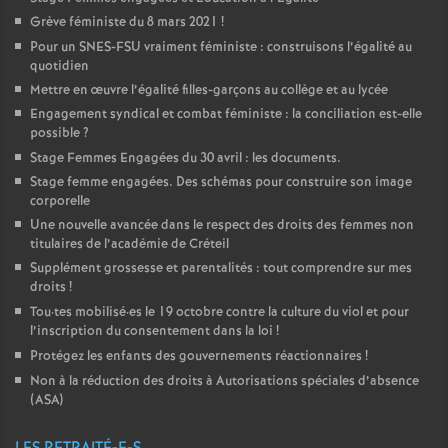
Grève féministe du 8 mars 2021
!
Pour un
SNES
-
FSU
vraiment féministe : construisons l’égalité au
quotidien
Mettre en œuvre l’égalité filles-garçons au collège et au lycée
Engagement syndical et combat féministe : la conciliation est-elle
possible
?
Stage Femmes Engagées du 30 avril : les documents.
Stage femme engagées. Des schémas pour construire son image
corporelle
Une nouvelle avancée dans le respect des droits des femmes non
titulaires de l’académie de Créteil
Supplément grossesse et parentalités : tout comprendre sur mes
droits
!
Tou
·
tes mobilisé
·
es le 19 octobre contre la culture du viol et pour
l’inscription du consentement dans la loi
!
Protégez les enfants des gouvernements réactionnaires
!
Non à la réduction des droits à Autorisations spéciales d’absence
(
ASA
)