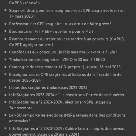
CAPES
«
rénové
»
Stage syndical pour les enseignant-es et
CPE
stagiaires le mardi
14 mars 2023
!
Professeur.e et
CPE
stagiaire : tu as droit de faire grève
!
Étudiant.e en M1
MEEF
: que faire pour le M2
?
Remboursement du trajet pour se rendre à un concours (
CAPES
,
CAPET
, agrégation, etc.)
Candidat.es aux concours : je fais mes voeux avant le 5 juin
!
Titularisation des stagiaires :
VISIO
le 30 mai à 18h30
Campagne de recrutement
AED
-prépro : jusqu’au 28 mai 2023
!
Enseignant.es et
CPE
stagiaires affecté.es dans l’académie de
Créteil 2023-2024
Listes des stagiaires titularisé.es 2022-2023
InfoStagiaires 2023-2024 n°1 : réussir son Entrée dans le métier
InfoStagiaires n°2 2023-2024 : élections
INSPE
, stage du
24 novembre
La
FSU
remporte les élections
INSPE
tenues dans des conditions
anormales
!
InfoStagiaires n°3 2023-2024 : Colère face au mépris du nouveau
gouvernement, stage du 28 mars 2024
!