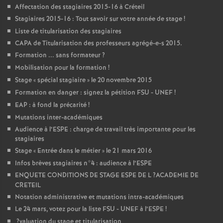
Affectation des stagiaires 2015-16 à Créteil
Stagiaires 2015-16 : Tout savoir sur votre année de stage
!
Liste de titularisation des stagiaires
CAPA
de Titularisation des professeurs agrégé-e-s 2015.
Formation ... sans formateur
?
Mobilisation pour la formation
!
Stage «
spécial stagiaire
» le 20 novembre 2015
Formation en danger : signez la pétition
FSU
-
UNEF
!
EAP
: à fond la précarité
!
Mutations inter-académiques
Audience à l’
ESPE
: charge de travail très importante pour les
stagiaires
Stage «
Entrée dans le métier
» le 21 mars 2016
Infos brèves stagiaires n°4 : audience à l’
ESPE
ENQUETE
CONDITIONS
DE
STAGE
ESPE
DE
L
?
ACADEMIE
DE
CRETEIL
Notation administrative et mutations intra-académiques
Le 24 mars, votez pour la liste
FSU
-
UNEF
à l’
ESPE
!
?valuation du stage et titularisation