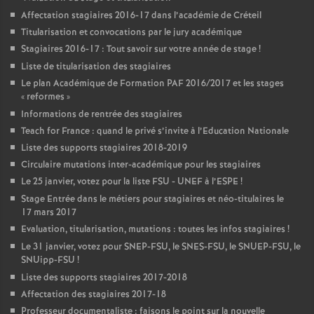
Affectation stagiaires 2016-17 dans l’académie de Créteil
Titularisation et convocations par le jury académique
Stagiaires 2016-17 : Tout savoir sur votre année de stage
!
Liste de titularisation des stagiaires
Le plan Académique de Formation
PAF
2016/2017 et les stages
«
reformes
»
Informations de rentrée des stagiaires
Teach for France : quand le privé s’invite à l’Education Nationale
Liste des supports stagiaires 2018-2019
Circulaire mutations inter-académique pour les stagiaires
Le 25 janvier, votez pour la liste
FSU
-
UNEF
à l’
ESPE
!
Stage Entrée dans le métiers pour stagiaires et néo-titulaires le
17 mars 2017
Evaluation, titularisation, mutations : toutes les infos stagiaires
!
Le 31 janvier, votez pour
SNEP
-
FSU
, le
SNES
-
FSU
, le
SNUEP
-
FSU
, le
SNUipp-
FSU
!
Liste des supports stagiaires 2017-2018
Affectation des stagiaires 2017-18
Professeur documentaliste : faisons le point sur la nouvelle