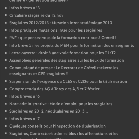
dernière «
génération sacrifiée
»
Infos brèves n°3
Circulaire stagiaire du 12 nov
Stagiaires 2012/2013 : Mutation inter académique 2013
Infos pratiques mutations inter pour les stagiaires
PAF
: que pensez-vous de la formation continue à Créteil
?
Info brève 5 : les projets du
MEN
pour la formation des enseignants
Lettre ouverte : droit à une vraie formation pour les T1/T2
Assemblées générales des stagiaires sur les lieux de formation
Communiqué de presse : Le Rectorat de Créteil rackette les
enseignants et
CPE
stagiaires
!!
Suspension de l’exigence du
CLES
et C2I2e pour la titularisation
Compte rendu des
AG
à Torcy des 4, 5 et 7 février
Infos brèves n°6
Note administrative : Mode d’emploi pour les stagiaires
Stagiaires en 2012, néotitulaires en 2013...
Infos brèves n°7
Quelques conseils pour l’inspection de titularisation
Stagiaires, Contractuels admissibles : les affectations et les