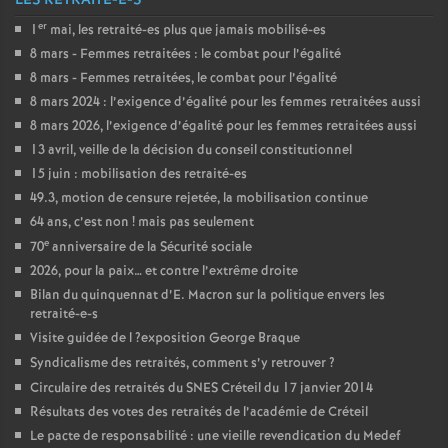
LES RETRAITÉ-E-S
er
1
mai, les retraité-es plus que jamais mobilisé-es
8 mars - Femmes retraitées : le combat pour l’égalité
8 mars - Femmes retraitées, le combat pour l’égalité
8 mars 2024 : l’exigence d’égalité pour les femmes retraitées aussi
8 mars 2026, l’exigence d’égalité pour les femmes retraitées aussi
13 avril, veille de la décision du conseil constitutionnel
15 juin : mobilisation des retraité-es
49.3, motion de censure rejetée, la mobilisation continue
64 ans, c’est non
! mais pas seulement
e
70
anniversaire de la Sécurité sociale
2026, pour la paix… et contre l’extrême droite
Bilan du quinquennat d’E. Macron sur la politique envers les
retraité-e-s
Visite guidée de l
?exposition George Braque
Syndicalisme des retraités, comment s’y retrouver
?
Circulaire des retraités du
SNES
Créteil du 17 janvier 2014
Résultats des votes des retraités de l’académie de Créteil
Le pacte de responsabilité : une vieille revendication du Medef