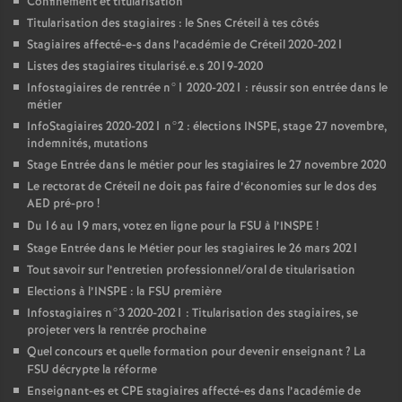
Confinement et titularisation
Titularisation des stagiaires : le Snes Créteil à tes côtés
Stagiaires affecté-e-s dans l’académie de Créteil 2020-2021
Listes des stagiaires titularisé.e.s 2019-2020
Infostagiaires de rentrée n°1 2020-2021 : réussir son entrée dans le
métier
InfoStagiaires 2020-2021 n°2 : élections
INSPE
, stage 27 novembre,
indemnités, mutations
Stage Entrée dans le métier pour les stagiaires le 27 novembre 2020
Le rectorat de Créteil ne doit pas faire d’économies sur le dos des
AED
pré-pro
!
Du 16 au 19 mars, votez en ligne pour la
FSU
à l’
INSPE
!
Stage Entrée dans le Métier pour les stagiaires le 26 mars 2021
Tout savoir sur l’entretien professionnel/oral de titularisation
Elections à l’
INSPE
: la
FSU
première
Infostagiaires n°3 2020-2021 : Titularisation des stagiaires, se
projeter vers la rentrée prochaine
Quel concours et quelle formation pour devenir enseignant
? La
FSU
décrypte la réforme
Enseignant-es et
CPE
stagiaires affecté-es dans l’académie de