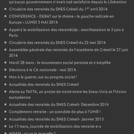
qu’aucun gouvernement n’avait osé satisfaire depuis la Libération
er
Circulaire des retraités du
SNES
Créteil du 1
avril 2014
CONFERENCE
-
DEBAT
sur le thème «
la gauche radicale en
Europe
»
LUNDI
5
MAI
2014
Appel à la mobilisation des retraité(e)s : manifestation le 3 juin à
Paris
Circulaire des retraités du
SNES
Créteil du 22 mai 2014
Assemblée générale des retraités de l’académie de Créteil le 27 juin
2014
Mardi 28 mars : le mouvement social persiste et s’amplifie
Elections à la
CA
nationale - mai 2014
Non à la guerre, oui au progrès social
!
Actualités des retraités du
SNES
Créteil
Alerte au
TAFTA
, un projet de traité entre les Etats-Unis et l’Union
européenne
Actualités des retraités du
SNES
Créteil- Décembre 2014
Complément retraite : un scandale de plus à l’
UMR
!
Actualités des retraités du
SNES
Créteil- Janvier 2015
Le 17 mars, journée de mobilisation des retraité-e-s
MGEN
: où va la mutuelle
?