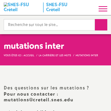
SNES
-
FSU
S
Créteil
y
Reche
n
d
mutations inter
i
VOUS ÊTES ICI :
ACCUEIL
LA CARRIÈRE ET LES MUTS
MUTATIONS INTER
c
a
Des questions sur les mutations
?
t
Pour nous contacter :
mutations@creteil.snes.edu
N