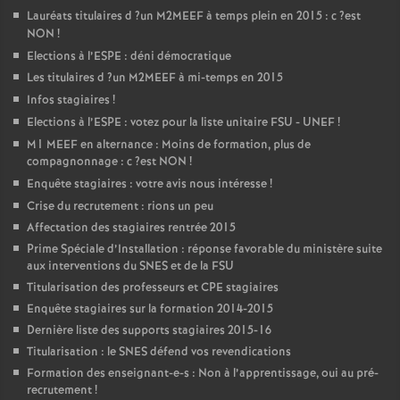
Lauréats titulaires d
?un
M2MEEF
à temps plein en 2015 : c
?est
NON
!
Elections à l’
ESPE
: déni démocratique
Les titulaires d
?un
M2MEEF
à mi-temps en 2015
Infos stagiaires
!
Elections à l’
ESPE
: votez pour la liste unitaire
FSU
-
UNEF
!
M1
MEEF
en alternance : Moins de formation, plus de
compagnonnage : c
?est
NON
!
Enquête stagiaires : votre avis nous intéresse
!
Crise du recrutement : rions un peu
Affectation des stagiaires rentrée 2015
Prime Spéciale d’Installation : réponse favorable du ministère suite
aux interventions du
SNES
et de la
FSU
Titularisation des professeurs et
CPE
stagiaires
Enquête stagiaires sur la formation 2014-2015
Dernière liste des supports stagiaires 2015-16
Titularisation : le
SNES
défend vos revendications
Formation des enseignant-e-s : Non à l’apprentissage, oui au pré-
recrutement
!