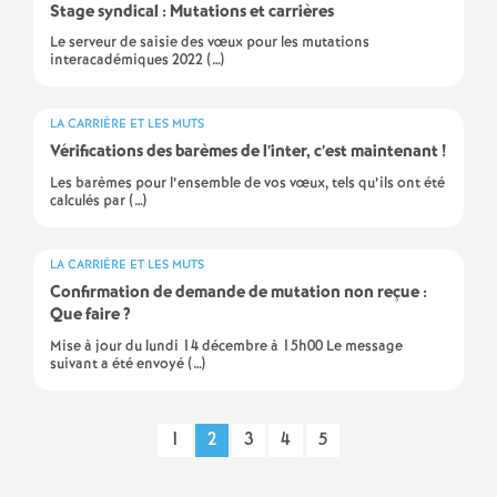
Stage syndical : Mutations et carrières
é
Le serveur de saisie des vœux pour les mutations
interacadémiques 2022 (…)
O
LA CARRIÈRE ET LES MUTS
r
Vérifications des barèmes de l’inter, c’est maintenant
!
Les barèmes pour l’ensemble de vos vœux, tels qu’ils ont été
l
calculés par (…)
é
LA CARRIÈRE ET LES MUTS
Confirmation de demande de mutation non reçue :
a
Que faire
?
Mise à jour du lundi 14 décembre à 15h00 Le message
n
suivant a été envoyé (…)
s
1
2
3
4
5
T