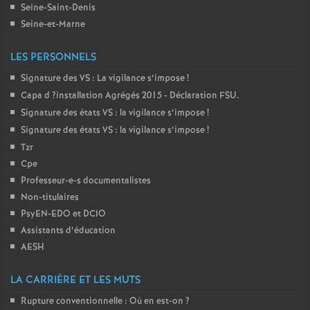
Seine-Saint-Denis
Seine-et-Marne
LES PERSONNELS
Signature des
VS
: La vigilance s’impose
!
Capa d
?installation Agrégés 2015 - Déclaration
FSU
.
Signature des états
VS
: la vigilance s’impose
!
Signature des états
VS
: la vigilance s’impose
!
Tzr
Cpe
Professeur-e-s documentalistes
Non-titulaires
PsyEN-
EDO
et
DCIO
Assistants d’éducation
AESH
LA CARRIÈRE ET LES MUTS
Rupture conventionnelle : Où en est-on
?