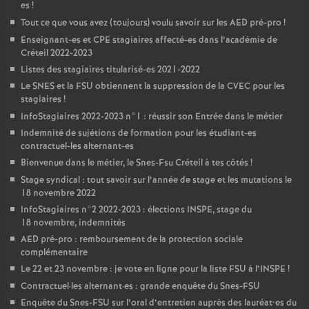
es
!
Tout ce que vous avez (toujours) voulu savoir sur les
AED
pré-pro
!
Enseignant-es et
CPE
stagiaires affecté-es dans l’académie de
Créteil 2022-2023
Listes des stagiaires titularisé-es 2021-2022
Le
SNES
et la
FSU
obtiennent la suppression de la
CVEC
pour les
stagiaires
!
InfoStagiaires 2022-2023 n°1 : réussir son Entrée dans le métier
Indemnité de sujétions de formation pour les étudiant-es
contractuel-les alternant-es
Bienvenue dans le métier, le Snes-Fsu Créteil à tes côtés
!
Stage syndical : tout savoir sur l’année de stage et les mutations le
18 novembre 2022
InfoStagiaires n°2 2022-2023 : élections
INSPE
, stage du
18 novembre, indemnités
AED
pré-pro : remboursement de la protection sociale
complémentaire
Le 22 et 23 novembre : je vote en ligne pour la liste
FSU
à l’
INSPE
!
Contractuel
·
les alternant
·
es : grande enquête du Snes-
FSU
Enquête du Snes-
FSU
sur l’oral d’entretien auprès des lauréat•es du