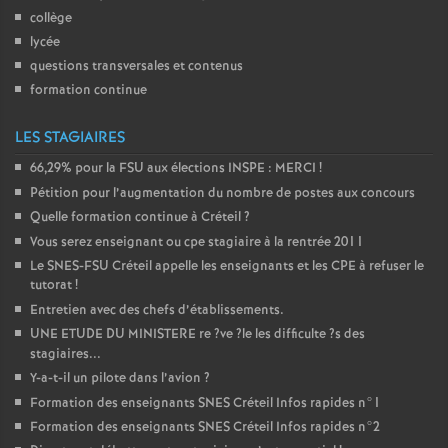
collège
lycée
questions transversales et contenus
formation continue
LES STAGIAIRES
66,29% pour la
FSU
aux élections
INSPE
:
MERCI
!
Pétition pour l’augmentation du nombre de postes aux concours
Quelle formation continue à Créteil
?
Vous serez enseignant ou cpe stagiaire à la rentrée 2011
Le
SNES
-
FSU
Créteil appelle les enseignants et les
CPE
à refuser le
tutorat
!
Entretien avec des chefs d’établissements.
UNE
ETUDE
DU
MINISTERE
re
?ve
?le les difficulte
?s des
stagiaires...
Y-a-t-il un pilote dans l’avion
?
Formation des enseignants
SNES
Créteil Infos rapides n°1
Formation des enseignants
SNES
Créteil Infos rapides n°2