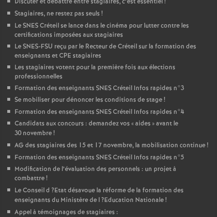
Discuter et débattre entre stagiaires, c’est essentiel
!
Stagiaires, ne restez pas seuls
!
Le
SNES
Créteil se lance dans le cinéma pour lutter contre les
certifications imposées aux stagiaires
Le
SNES
-
FSU
reçu par le Recteur de Créteil sur la formation des
enseignants et
CPE
stagiaires
Les stagiaires votent pour la première fois aux élections
professionnelles
Formation des enseignants
SNES
Créteil Infos rapides n°3
Se mobiliser pour dénoncer les conditions de stage
!
Formation des enseignants
SNES
Créteil Infos rapides n°4
Candidats aux concours : demandez vos «
aides
» avant le
30 novembre
!
AG
des stagiaires des 15 et 17 novembre, la mobilisation continue
!
Formation des enseignants
SNES
Créteil Infos rapides n°5
Modification de l’évaluation des personnels : un projet à
combattre
!
Le Conseil d
?Etat désavoue la réforme de la formation des
enseignants du Ministère de l
?Education Nationale
!
Appel à témoignages de stagiaires :