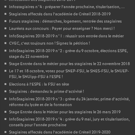
Infostagiaires n°4 : préparer l’année prochaine, titularisation, ...
Stagiaires affectés dans l’académie de Créteil 2018-2019
Futurs stagiaires : démarches, logement, rentrée des stagiaires
Lauréats aux concours : Payer pour enseigner
? Non merci
!
InfoStagiaires 2018-2019 n°1 : réussir son entrée dans le métier
CVEC
, c’est toujours non
! Signez la pétition
!
InfoStagiaires 2018-2019 n°2 : grève du 9 octobre, élections
ESPE
,
stage du 22 novembre
Stage Entrée dans le métier pour les stagiaires le 22 novembre 2018
Le 17 et 18 octobre, votez pour
SNEP
-
FSU
, le
SNES
-
FSU
, le
SNUEP
-
FSU
, le SNUipp-
FSU
à l’
ESPE
!
Elections à l’
ESPE
: la
FSU
en tête
Stagiaires : demandez la prime d’activité
!
InfoStagiaires 2018-2019 n°3 : grève du 24 janvier, prime d’activité,
réforme du lycée et de la formation
Stage Entrée dans le Métier pour les stagiaires le 26 mars 2019
InfoStagiaires 2018-2019 n°4 : grève du 9 mai, jury et titularisation,
conseils pour l’année prochaine
Stagiaires affectés dans l’académie de Créteil 2019-2020