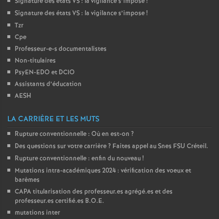
Signature des états
VS
: la vigilance s’impose
!
Signature des états
VS
: la vigilance s’impose
!
Tzr
Cpe
Professeur-e-s documentalistes
Non-titulaires
PsyEN-
EDO
et
DCIO
Assistants d’éducation
AESH
LA CARRIÈRE ET LES MUTS
Rupture conventionnelle : Où en est-on
?
Des questions sur votre carrière
? Faites appel au Snes
FSU
Créteil.
Rupture conventionnelle : enfin du nouveau
!
Mutations intra-académiques 2024 : vérification des voeux et
barèmes
CAPA
titularisation des professeur.es agrégé.es et des
professeur.es certifié.es
B.O.E.
mutations inter