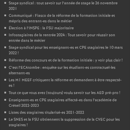
Stage syndical : tout savoir sur l’année de stage le 26 novembre
2021
Communiqué : Fiasco de la réforme de la formation initiale et
mépris des entrant-es dans le métier
Élection à l’
INSPE
: la
FSU
majoritaire
Infostagiaires de la rentrée 2024 : Tout savoir pour réussir son
entrée dans le métier
Stage syndical pour les enseignant-es et
CPE
stagiaires le 10 mars
2022
!
Réforme des concours et de la formation initiale : y voir plus clair
!
C’est l’ECAtombe : enquête sur les étudiant-es contractuel-les
alternant-es
Les M1
MEEF
critiquent la réforme et demandent à être respecté-
es
!
Tout ce que vous avez (toujours) voulu savoir sur les
AED
pré-pro
!
Enseignant-es et
CPE
stagiaires affecté-es dans l’académie de
Créteil 2022-2023
Listes des stagiaires titularisé-es 2021-2022
Le
SNES
et la
FSU
obtiennent la suppression de la
CVEC
pour les
stagiaires
!