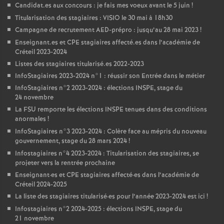
Candidat.es aux concours : je fais mes voeux avant le 5 juin
!
Titularisation des stagiaires :
VISIO
le 30 mai à 18h30
Campagne de recrutement
AED
-prépro : jusqu’au 28 mai 2023
!
Enseignant.es et
CPE
stagiaires affecté.es dans l’académie de
Créteil 2023-2024
Listes des stagiaires titularisé.es 2022-2023
InfoStagiaires 2023-2024 n°1 : réussir son Entrée dans le métier
InfoStagiaires n°2 2023-2024 : élections
INSPE
, stage du
24 novembre
La
FSU
remporte les élections
INSPE
tenues dans des conditions
anormales
!
InfoStagiaires n°3 2023-2024 : Colère face au mépris du nouveau
gouvernement, stage du 28 mars 2024
!
Infostagiaires n°4 2023-2024 : Titularisation des stagiaires, se
projeter vers la rentrée prochaine
Enseignant
·
es et
CPE
stagiaires affecté
·
es dans l’académie de
Créteil 2024-2025
La liste des stagiaires titularisé
·
es pour l’année 2023-2024 est ici
!
Infostagiaires n°2 2024-2025 : élections
INSPE
, stage du
21 novembre