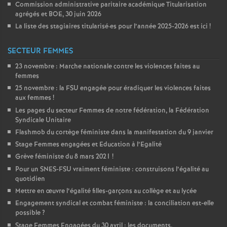
Commission administrative paritaire académique Titularisation
agrégés et
BOE
, 30 juin 2026
La liste des stagiaires titularisé
·
es pour l’année 2025-2026 est ici
!
SECTEUR FEMMES
23 novembre : Marche nationale contre les violences faites au
femmes
25 novembre : la
FSU
engagée pour éradiquer les violences faites
aux femmes
!
Les pages du secteur Femmes de notre fédération, la Fédération
Syndicale Unitaire
Flashmob du cortège féministe dans la manifestation du 9 janvier
Stage Femmes engagées et Education à l’Egalité
Grève féministe du 8 mars 2021
!
Pour un
SNES
-
FSU
vraiment féministe : construisons l’égalité au
quotidien
Mettre en œuvre l’égalité filles-garçons au collège et au lycée
Engagement syndical et combat féministe : la conciliation est-elle
possible
?
Stage Femmes Engagées du 30 avril : les documents.