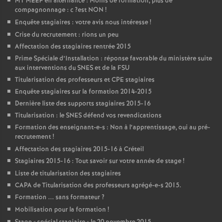
M1
MEEF
en alternance : Moins de formation, plus de
compagnonnage : c
?est
NON
!
Enquête stagiaires : votre avis nous intéresse
!
Crise du recrutement : rions un peu
Affectation des stagiaires rentrée 2015
Prime Spéciale d’Installation : réponse favorable du ministère suite
aux interventions du
SNES
et de la
FSU
Titularisation des professeurs et
CPE
stagiaires
Enquête stagiaires sur la formation 2014-2015
Dernière liste des supports stagiaires 2015-16
Titularisation : le
SNES
défend vos revendications
Formation des enseignant-e-s : Non à l’apprentissage, oui au pré-
recrutement
!
Affectation des stagiaires 2015-16 à Créteil
Stagiaires 2015-16 : Tout savoir sur votre année de stage
!
Liste de titularisation des stagiaires
CAPA
de Titularisation des professeurs agrégé-e-s 2015.
Formation ... sans formateur
?
Mobilisation pour la formation
!