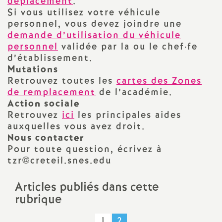
déplacement
.
e
Si vous utilisez votre véhicule
personnel, vous devez joindre une
m
demande d’utilisation du véhicule
personnel
validée par la ou le chef
·
fe
e
d’établissement.
Mutations
n
Retrouvez toutes les
cartes des Zones
de remplacement
de l’académie.
t
Action sociale
Retrouvez
ici
les principales aides
auxquelles vous avez droit.
s
Nous contacter
Pour toute question, écrivez à
d
tzr@creteil.snes.edu
e
Articles publiés dans cette
rubrique
S
1
2