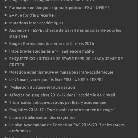
Stage «
spécial stagiaire
» le 20 novembre 2015
Formation en danger : signez la pétition
FSU
-
UNEF
!
EAP
: à fond la précarité
!
Mutations inter-académiques
Audience à l’
ESPE
: charge de travail très importante pour les
stagiaires
Stage «
Entrée dans le métier
» le 21 mars 2016
Infos brèves stagiaires n°4 : audience à l’
ESPE
ENQUETE
CONDITIONS
DE
STAGE
ESPE
DE
L
?
ACADEMIE
DE
CRETEIL
Notation administrative et mutations intra-académiques
Le 24 mars, votez pour la liste
FSU
-
UNEF
à l’
ESPE
!
?valuation du stage et titularisation
Affectation stagiaires 2016-17 dans l’académie de Créteil
Titularisation et convocations par le jury académique
Stagiaires 2016-17 : Tout savoir sur votre année de stage
!
Liste de titularisation des stagiaires
Le plan Académique de Formation
PAF
2016/2017 et les stages
«
reformes
»