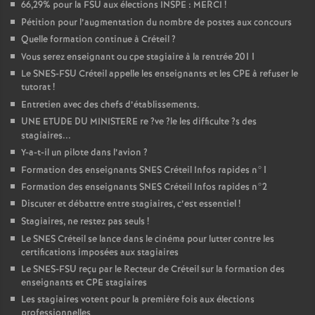
66,29% pour la
FSU
aux élections
INSPE
:
MERCI
!
Pétition pour l’augmentation du nombre de postes aux concours
Quelle formation continue à Créteil
?
Vous serez enseignant ou cpe stagiaire à la rentrée 2011
Le
SNES
-
FSU
Créteil appelle les enseignants et les
CPE
à refuser le
tutorat
!
Entretien avec des chefs d’établissements.
UNE
ETUDE
DU
MINISTERE
re
?ve
?le les difficulte
?s des
stagiaires...
Y-a-t-il un pilote dans l’avion
?
Formation des enseignants
SNES
Créteil Infos rapides n°1
Formation des enseignants
SNES
Créteil Infos rapides n°2
Discuter et débattre entre stagiaires, c’est essentiel
!
Stagiaires, ne restez pas seuls
!
Le
SNES
Créteil se lance dans le cinéma pour lutter contre les
certifications imposées aux stagiaires
Le
SNES
-
FSU
reçu par le Recteur de Créteil sur la formation des
enseignants et
CPE
stagiaires
Les stagiaires votent pour la première fois aux élections
professionnelles