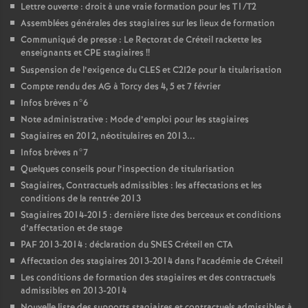
Lettre ouverte : droit à une vraie formation pour les T1/T2
Assemblées générales des stagiaires sur les lieux de formation
Communiqué de presse : Le Rectorat de Créteil rackette les
enseignants et
CPE
stagiaires
!!
Suspension de l’exigence du
CLES
et C2I2e pour la titularisation
Compte rendu des
AG
à Torcy des 4, 5 et 7 février
Infos brèves n°6
Note administrative : Mode d’emploi pour les stagiaires
Stagiaires en 2012, néotitulaires en 2013...
Infos brèves n°7
Quelques conseils pour l’inspection de titularisation
Stagiaires, Contractuels admissibles : les affectations et les
conditions de la rentrée 2013
Stagiaires 2014-2015 : dernière liste des berceaux et conditions
d’affectation et de stage
PAF
2013-2014 : déclaration du
SNES
Créteil en
CTA
Affectation des stagiaires 2013-2014 dans l’académie de Créteil
Les conditions de formation des stagiaires et des contractuels
admissibles en 2013-2014
Nouvelle liste des supports stagiaires et contractuels admissibles à