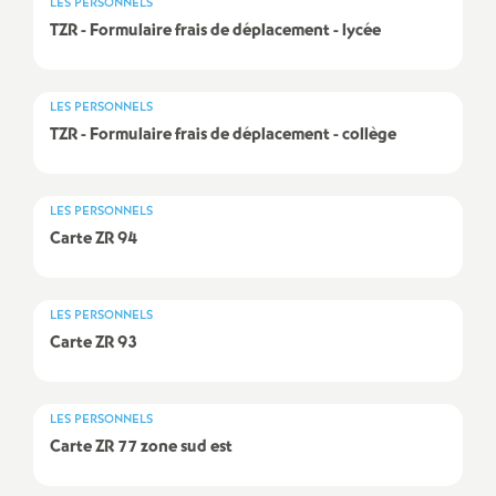
LES PERSONNELS
é
TZR
- Formulaire frais de déplacement - lycée
O
LES PERSONNELS
TZR
- Formulaire frais de déplacement - collège
r
l
LES PERSONNELS
Carte
ZR
94
é
a
LES PERSONNELS
Carte
ZR
93
n
s
LES PERSONNELS
Carte
ZR
77 zone sud est
T