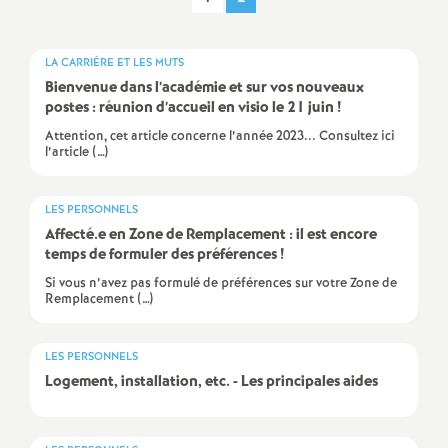
e
c
LA CARRIÈRE ET LES MUTS
Bienvenue dans l’académie et sur vos nouveaux
postes : réunion d’accueil en visio le 21 juin
!
o
Attention, cet article concerne l’année 2023... Consultez ici
l’article (…)
n
LES PERSONNELS
d
Affecté.e en Zone de Remplacement : il est encore
temps de formuler des préférences
!
d
Si vous n’avez pas formulé de préférences sur votre Zone de
Remplacement (…)
e
LES PERSONNELS
g
Logement, installation, etc. - Les principales aides
r