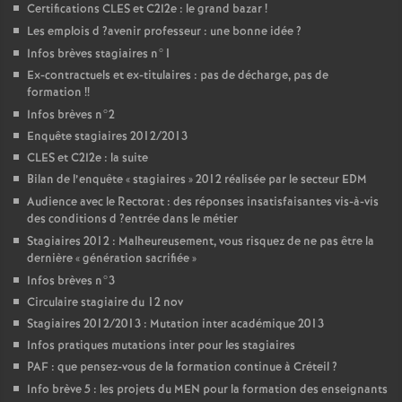
Certifications
CLES
et C2I2e : le grand bazar
!
Les emplois d
?avenir professeur : une bonne idée
?
Infos brèves stagiaires n°1
Ex-contractuels et ex-titulaires : pas de décharge, pas de
formation
!!
Infos brèves n°2
Enquête stagiaires 2012/2013
CLES
et C2I2e : la suite
Bilan de l’enquête «
stagiaires
» 2012 réalisée par le secteur
EDM
Audience avec le Rectorat : des réponses insatisfaisantes vis-à-vis
des conditions d
?entrée dans le métier
Stagiaires 2012 : Malheureusement, vous risquez de ne pas être la
dernière «
génération sacrifiée
»
Infos brèves n°3
Circulaire stagiaire du 12 nov
Stagiaires 2012/2013 : Mutation inter académique 2013
Infos pratiques mutations inter pour les stagiaires
PAF
: que pensez-vous de la formation continue à Créteil
?
Info brève 5 : les projets du
MEN
pour la formation des enseignants