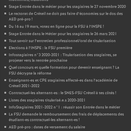
Stage Entrée dans le métier pour les stagiaires le 27 novembre 2020
Le rectorat de Créteil ne doit pas faire d’économies sur le dos des
AED
pré-pro
!
Du 16 au 19 mars, votez en ligne pour la
FSU
à l’
INSPE
!
Stage Entrée dans le Métier pour les stagiaires le 26 mars 2021
Tout savoir sur l’entretien professionnel/oral de titularisation
Elections à l’
INSPE
: la
FSU
première
Infostagiaires n°3 2020-2021 : Titularisation des stagiaires, se
projeter vers la rentrée prochaine
Quel concours et quelle formation pour devenir enseignant
? La
FSU
décrypte la réforme
Enseignant-es et
CPE
stagiaires affecté-es dans l’académie de
Créteil 2021-2022
Contractuel-les alternant-es : le
SNES
-
FSU
Créteil à tes côtés
!
Listes des stagiaires titularisé.e.s 2020-2021
InfoStagiaires 2021-2022 n°1 : réussir son Entrée dans le métier
La
FSU
demande le remboursement des frais de déplacements des
étudiant-es contractuel-les alternant-es
!
AED
pré-pro : dates de versement du salaire