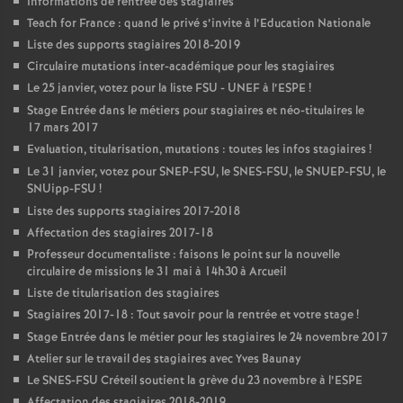
Informations de rentrée des stagiaires
Teach for France : quand le privé s’invite à l’Education Nationale
Liste des supports stagiaires 2018-2019
Circulaire mutations inter-académique pour les stagiaires
Le 25 janvier, votez pour la liste
FSU
-
UNEF
à l’
ESPE
!
Stage Entrée dans le métiers pour stagiaires et néo-titulaires le
17 mars 2017
Evaluation, titularisation, mutations : toutes les infos stagiaires
!
Le 31 janvier, votez pour
SNEP
-
FSU
, le
SNES
-
FSU
, le
SNUEP
-
FSU
, le
SNUipp-
FSU
!
Liste des supports stagiaires 2017-2018
Affectation des stagiaires 2017-18
Professeur documentaliste : faisons le point sur la nouvelle
circulaire de missions le 31 mai à 14h30 à Arcueil
Liste de titularisation des stagiaires
Stagiaires 2017-18 : Tout savoir pour la rentrée et votre stage
!
Stage Entrée dans le métier pour les stagiaires le 24 novembre 2017
Atelier sur le travail des stagiaires avec Yves Baunay
Le
SNES
-
FSU
Créteil soutient la grève du 23 novembre à l’
ESPE
Affectation des stagiaires 2018-2019