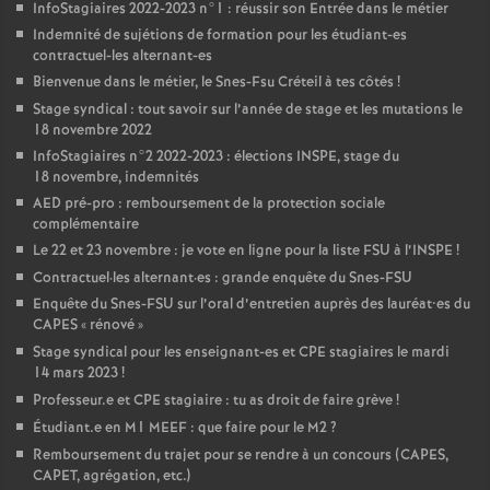
InfoStagiaires 2022-2023 n°1 : réussir son Entrée dans le métier
Indemnité de sujétions de formation pour les étudiant-es
contractuel-les alternant-es
Bienvenue dans le métier, le Snes-Fsu Créteil à tes côtés
!
Stage syndical : tout savoir sur l’année de stage et les mutations le
18 novembre 2022
InfoStagiaires n°2 2022-2023 : élections
INSPE
, stage du
18 novembre, indemnités
AED
pré-pro : remboursement de la protection sociale
complémentaire
Le 22 et 23 novembre : je vote en ligne pour la liste
FSU
à l’
INSPE
!
Contractuel
·
les alternant
·
es : grande enquête du Snes-
FSU
Enquête du Snes-
FSU
sur l’oral d’entretien auprès des lauréat•es du
CAPES
«
rénové
»
Stage syndical pour les enseignant-es et
CPE
stagiaires le mardi
14 mars 2023
!
Professeur.e et
CPE
stagiaire : tu as droit de faire grève
!
Étudiant.e en M1
MEEF
: que faire pour le M2
?
Remboursement du trajet pour se rendre à un concours (
CAPES
,
CAPET
, agrégation, etc.)