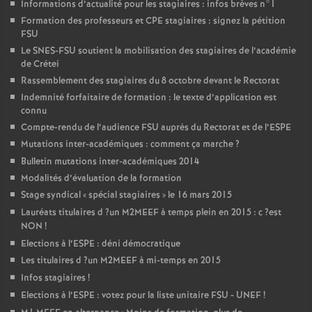
Informations d’actualité pour les stagiaires : infos brèves n°1
Formation des professeurs et
CPE
stagiaires : signez la pétition
FSU
Le
SNES
-
FSU
soutient la mobilisation des stagiaires de l’académie
de Crétei
Rassemblement des stagiaires du 8 octobre devant le Rectorat
Indemnité forfaitaire de formation : le texte d’application est
connu
Compte-rendu de l’audience
FSU
auprès du Rectorat et de l’
ESPE
Mutations inter-académiques : comment ça marche
?
Bulletin mutations inter-académiques 2014
Modalités d’évaluation de la formation
Stage syndical «
spécial stagiaires
» le 16 mars 2015
Lauréats titulaires d
?un
M2MEEF
à temps plein en 2015 : c
?est
NON
!
Elections à l’
ESPE
: déni démocratique
Les titulaires d
?un
M2MEEF
à mi-temps en 2015
Infos stagiaires
!
Elections à l’
ESPE
: votez pour la liste unitaire
FSU
-
UNEF
!