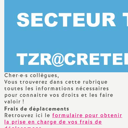
e
s
E
n
s
e
Cher
·
e
·
s collègues,
Vous trouverez dans cette rubrique
i
toutes les informations nécessaires
pour connaitre vos droits et les faire
g
valoir
!
Frais de déplacements
n
Retrouvez ici le
formulaire pour obtenir
la prise en charge de vos frais de