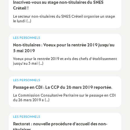
e
Inscrivez-vous au stage non-titulaires du
SNES
Créteil
!
m
Le secteur non-titulaires du SNES Créteil organise un stage
le lundi (…)
e
LES PERSONNELS
n
Non-titulaires : Voeux pour la rentrée 2019 jusqu’au
5 mai 2019
t
Voeux pour la rentrée 2019 et avis des chefs d’établissement
jusqu’au 5 mai (…)
s
LES PERSONNELS
Passage en
CDI
: La
CCP
du 26 mars 2019 reportée.
d
La Commission Consultative Paritaire sur le passage en CDI
du 26 mars 2019 a (…)
e
LES PERSONNELS
S
Rectorat : nouvelle procédure d’accueil des non-