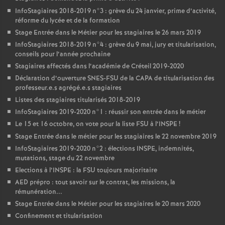
InfoStagiaires 2018-2019 n°3 : grève du 24 janvier, prime d’activité,
réforme du lycée et de la formation
Stage Entrée dans le Métier pour les stagiaires le 26 mars 2019
InfoStagiaires 2018-2019 n°4 : grève du 9 mai, jury et titularisation,
conseils pour l’année prochaine
Stagiaires affectés dans l’académie de Créteil 2019-2020
Déclaration d’ouverture
SNES
-
FSU
de la
CAPA
de titularisation des
professeur.e.s agrégé.e.s stagiaires
Listes des stagiaires titularisés 2018-2019
InfoStagiaires 2019-2020 n°1 : réussir son entrée dans le métier
Le 15 et 16 octobre, on vote pour la liste
FSU
à l’
INSPE
!
Stage Entrée dans le métier pour les stagiaires le 22 novembre 2019
InfoStagiaires 2019-2020 n°2 : élections
INSPE
, indemnités,
mutations, stage du 22 novembre
Elections à l’
INSPE
: la
FSU
toujours majoritaire
AED
prépro : tout savoir sur le contrat, les missions, la
rémunération...
Stage Entrée dans le Métier pour les stagiaires le 20 mars 2020
Confinement et titularisation