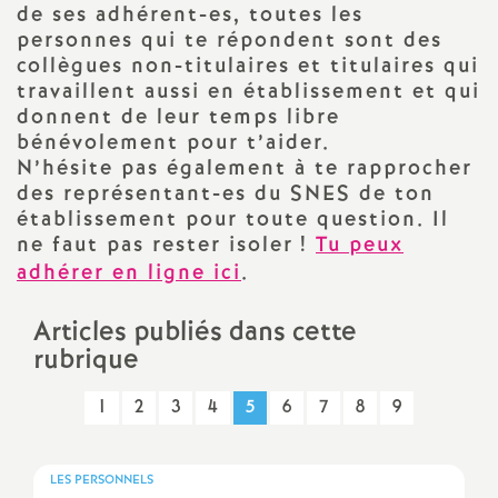
e
de ses adhérent-es, toutes les
personnes qui te répondent sont des
s
collègues non-titulaires et titulaires qui
travaillent aussi en établissement et qui
E
donnent de leur temps libre
bénévolement pour t’aider.
n
N’hésite pas également à te rapprocher
des représentant-es du
SNES
de ton
s
établissement pour toute question. Il
ne faut pas rester isoler
!
Tu peux
adhérer en ligne ici
.
e
Articles publiés dans cette
i
rubrique
g
1
2
3
4
5
6
7
8
9
n
LES PERSONNELS