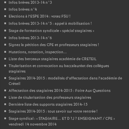
Infos brèves 2013-14 n°3
Infos brèves n°4
Elections à l’
ESPE
2014 : votez
FSU
!
Infos brèves 2013-14 n°5 : appel à mobilisation
!
Stage de formation syndicale «
spécial stagiaires
»
Infos brèves 2013-14 n°6
Signez la pétition des
CPE
et professeurs stagiaires
!
Mutations, notation, inspection...
Liste des berceaux stagiaires académie de
CRETEIL
Titularisation et convocation au baccalauréat des collègues
stagiaires
Stagiaires 2014-2015 : modalités d’affectation dans l’académie de
Créteil
Affectation des stagiaires 2014-2015 : Foire Aux Questions
Liste de titularisation des professeurs stagiaires
Dernière liste des supports stagiaires 2014-15
Stagiaires 2014-2015 : tout savoir sur votre rentrée
!
Stage syndical : «
STAGIAIRE
...
ET
D
?J
?
ENSEIGNANT
/
CPE
»
vendredi 14 novembre 2014