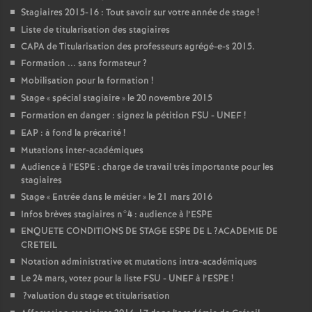
Stagiaires 2015-16 : Tout savoir sur votre année de stage
!
Liste de titularisation des stagiaires
CAPA
de Titularisation des professeurs agrégé-e-s 2015.
Formation ... sans formateur
?
Mobilisation pour la formation
!
Stage «
spécial stagiaire
» le 20 novembre 2015
Formation en danger : signez la pétition
FSU
-
UNEF
!
EAP
: à fond la précarité
!
Mutations inter-académiques
Audience à l’
ESPE
: charge de travail très importante pour les
stagiaires
Stage «
Entrée dans le métier
» le 21 mars 2016
Infos brèves stagiaires n°4 : audience à l’
ESPE
ENQUETE
CONDITIONS
DE
STAGE
ESPE
DE
L
?
ACADEMIE
DE
CRETEIL
Notation administrative et mutations intra-académiques
Le 24 mars, votez pour la liste
FSU
-
UNEF
à l’
ESPE
!
?valuation du stage et titularisation