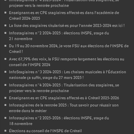
Infostagiaires n°4 2023-2024 : Titularisation des stagiaires, se
projeter vers la rentrée prochaine
Enseignant
·
es et
CPE
stagiaires affecté
·
es dans l’académie de
Créteil 2024-2025
La liste des stagiaires titularisé
·
es pour l’année 2023-2024 est ici
!
Infostagiaires n°2 2024-2025 : élections
INSPE
, stage du
21 novembre
Du 19 au 20 novembre 2024, je vote
FSU
aux élections de l’
INSPE
de
Créteil
!
Avec 67,79% des voix, la
FSU
remporte largement les élections au
conseil de l’
INSPE
2024
InfoStagiaires n°3 2024-2025 : Les chaises musicales à l’Éducation
nationale ça suffit, stage du 27 mars 2025
!
Infostagiaires n°4 2024-2025 : Titularisation des stagiaires, se
projeter vers la rentrée prochaine
Enseignant
·
es et
CPE
stagiaires affecté
·
es à Créteil 2025-2026
Infostagiaires de la rentrée 2025 : Tout savoir pour réussir son
entrée dans le métier
Infostagiaires n°2 2025-2026 : élections
INSPE
, stage du
18 novembre
Élections au conseil de l’
INSPE
de Créteil