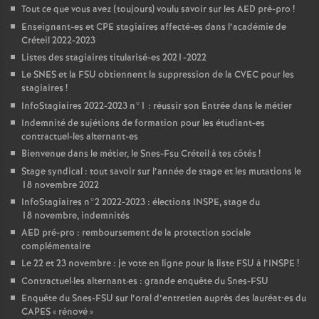
Tout ce que vous avez (toujours) voulu savoir sur les
AED
pré-pro
!
Enseignant-es et
CPE
stagiaires affecté-es dans l’académie de
Créteil 2022-2023
Listes des stagiaires titularisé-es 2021-2022
Le
SNES
et la
FSU
obtiennent la suppression de la
CVEC
pour les
stagiaires
!
InfoStagiaires 2022-2023 n°1 : réussir son Entrée dans le métier
Indemnité de sujétions de formation pour les étudiant-es
contractuel-les alternant-es
Bienvenue dans le métier, le Snes-Fsu Créteil à tes côtés
!
Stage syndical : tout savoir sur l’année de stage et les mutations le
18 novembre 2022
InfoStagiaires n°2 2022-2023 : élections
INSPE
, stage du
18 novembre, indemnités
AED
pré-pro : remboursement de la protection sociale
complémentaire
Le 22 et 23 novembre : je vote en ligne pour la liste
FSU
à l’
INSPE
!
Contractuel
·
les alternant
·
es : grande enquête du Snes-
FSU
Enquête du Snes-
FSU
sur l’oral d’entretien auprès des lauréat•es du
CAPES
«
rénové
»