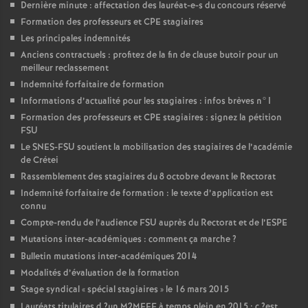
Dernière minute : affectation des lauréat-e-s du concours réservé
Formation des professeurs et
CPE
stagiaires
Les principales indemnités
Anciens contractuels : profitez de la fin de clause butoir pour un
meilleur reclassement
Indemnité forfaitaire de formation
Informations d’actualité pour les stagiaires : infos brèves n°1
Formation des professeurs et
CPE
stagiaires : signez la pétition
FSU
Le
SNES
-
FSU
soutient la mobilisation des stagiaires de l’académie
de Crétei
Rassemblement des stagiaires du 8 octobre devant le Rectorat
Indemnité forfaitaire de formation : le texte d’application est
connu
Compte-rendu de l’audience
FSU
auprès du Rectorat et de l’
ESPE
Mutations inter-académiques : comment ça marche
?
Bulletin mutations inter-académiques 2014
Modalités d’évaluation de la formation
Stage syndical «
spécial stagiaires
» le 16 mars 2015
Lauréats titulaires d
?un
M2MEEF
à temps plein en 2015 : c
?est