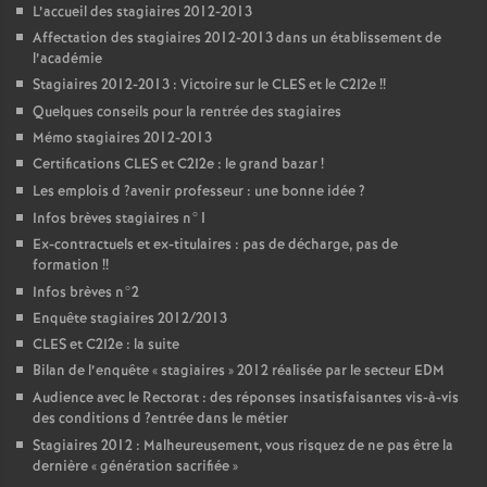
L’accueil des stagiaires 2012-2013
Affectation des stagiaires 2012-2013 dans un établissement de
l’académie
Stagiaires 2012-2013 : Victoire sur le
CLES
et le C2I2e
!!
Quelques conseils pour la rentrée des stagiaires
Mémo stagiaires 2012-2013
Certifications
CLES
et C2I2e : le grand bazar
!
Les emplois d
?avenir professeur : une bonne idée
?
Infos brèves stagiaires n°1
Ex-contractuels et ex-titulaires : pas de décharge, pas de
formation
!!
Infos brèves n°2
Enquête stagiaires 2012/2013
CLES
et C2I2e : la suite
Bilan de l’enquête «
stagiaires
» 2012 réalisée par le secteur
EDM
Audience avec le Rectorat : des réponses insatisfaisantes vis-à-vis
des conditions d
?entrée dans le métier
Stagiaires 2012 : Malheureusement, vous risquez de ne pas être la
dernière «
génération sacrifiée
»