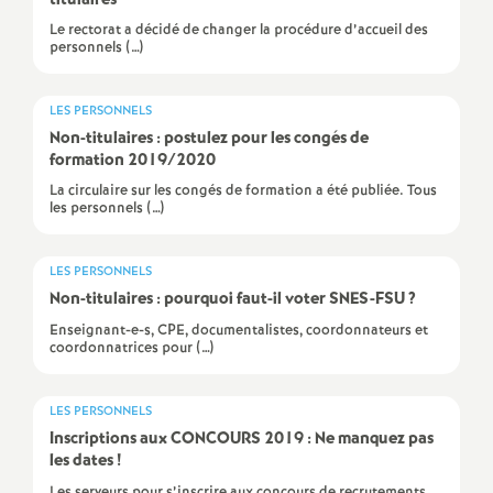
titulaires
e
Le rectorat a décidé de changer la procédure d’accueil des
personnels (…)
c
LES PERSONNELS
o
Non-titulaires : postulez pour les congés de
formation 2019/2020
n
La circulaire sur les congés de formation a été publiée. Tous
les personnels (…)
d
LES PERSONNELS
d
Non-titulaires : pourquoi faut-il voter
SNES
-
FSU
?
Enseignant-e-s, CPE, documentalistes, coordonnateurs et
e
coordonnatrices pour (…)
g
LES PERSONNELS
Inscriptions aux
CONCOURS
2019 : Ne manquez pas
les dates
!
r
Les serveurs pour s’inscrire aux concours de recrutements