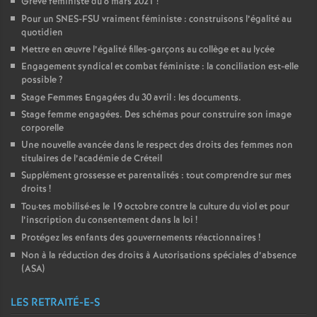
Grève féministe du 8 mars 2021
!
Pour un
SNES
-
FSU
vraiment féministe : construisons l’égalité au
quotidien
Mettre en œuvre l’égalité filles-garçons au collège et au lycée
Engagement syndical et combat féministe : la conciliation est-elle
possible
?
Stage Femmes Engagées du 30 avril : les documents.
Stage femme engagées. Des schémas pour construire son image
corporelle
Une nouvelle avancée dans le respect des droits des femmes non
titulaires de l’académie de Créteil
Supplément grossesse et parentalités : tout comprendre sur mes
droits
!
Tou
·
tes mobilisé
·
es le 19 octobre contre la culture du viol et pour
l’inscription du consentement dans la loi
!
Protégez les enfants des gouvernements réactionnaires
!
Non à la réduction des droits à Autorisations spéciales d’absence
(
ASA
)
LES RETRAITÉ-E-S