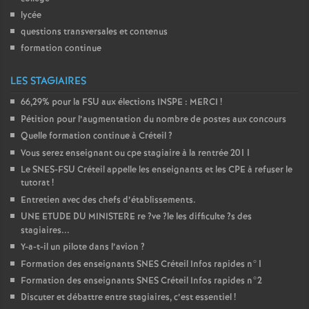
lycée
questions transversales et contenus
formation continue
LES STAGIAIRES
66,29% pour la
FSU
aux élections
INSPE
:
MERCI
!
Pétition pour l’augmentation du nombre de postes aux concours
Quelle formation continue à Créteil
?
Vous serez enseignant ou cpe stagiaire à la rentrée 2011
Le
SNES
-
FSU
Créteil appelle les enseignants et les
CPE
à refuser le
tutorat
!
Entretien avec des chefs d’établissements.
UNE
ETUDE
DU
MINISTERE
re
?ve
?le les difficulte
?s des
stagiaires...
Y-a-t-il un pilote dans l’avion
?
Formation des enseignants
SNES
Créteil Infos rapides n°1
Formation des enseignants
SNES
Créteil Infos rapides n°2
Discuter et débattre entre stagiaires, c’est essentiel
!