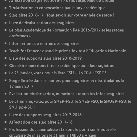
Affectation stagiaires 2016-17 dans l’académie de Créteil
Titularisation et convocations par le jury académique
Stagiaires 2016-17 : Tout savoir sur votre année de stage
!
Liste de titularisation des stagiaires
Le plan Académique de Formation
PAF
2016/2017 et les stages
«
reformes
»
Informations de rentrée des stagiaires
Teach for France : quand le privé s’invite à l’Education Nationale
Liste des supports stagiaires 2018-2019
Circulaire mutations inter-académique pour les stagiaires
Le 25 janvier, votez pour la liste
FSU
-
UNEF
à l’
ESPE
!
Stage Entrée dans le métiers pour stagiaires et néo-titulaires le
17 mars 2017
Evaluation, titularisation, mutations : toutes les infos stagiaires
!
Le 31 janvier, votez pour
SNEP
-
FSU
, le
SNES
-
FSU
, le
SNUEP
-
FSU
, le
SNUipp-
FSU
!
Liste des supports stagiaires 2017-2018
Affectation des stagiaires 2017-18
Professeur documentaliste : faisons le point sur la nouvelle
circulaire de missions le 31 mai à 14h30 à Arcueil