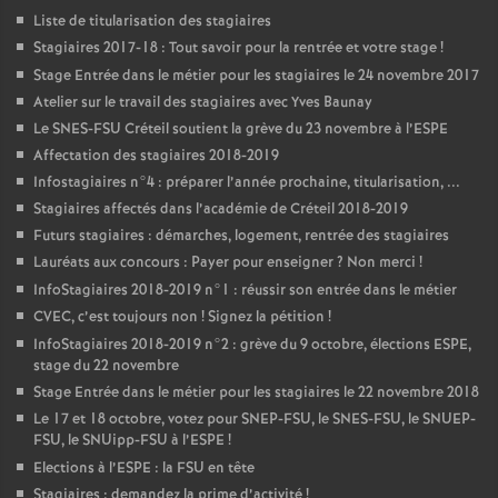
Liste de titularisation des stagiaires
Stagiaires 2017-18 : Tout savoir pour la rentrée et votre stage
!
Stage Entrée dans le métier pour les stagiaires le 24 novembre 2017
Atelier sur le travail des stagiaires avec Yves Baunay
Le
SNES
-
FSU
Créteil soutient la grève du 23 novembre à l’
ESPE
Affectation des stagiaires 2018-2019
Infostagiaires n°4 : préparer l’année prochaine, titularisation, ...
Stagiaires affectés dans l’académie de Créteil 2018-2019
Futurs stagiaires : démarches, logement, rentrée des stagiaires
Lauréats aux concours : Payer pour enseigner
? Non merci
!
InfoStagiaires 2018-2019 n°1 : réussir son entrée dans le métier
CVEC
, c’est toujours non
! Signez la pétition
!
InfoStagiaires 2018-2019 n°2 : grève du 9 octobre, élections
ESPE
,
stage du 22 novembre
Stage Entrée dans le métier pour les stagiaires le 22 novembre 2018
Le 17 et 18 octobre, votez pour
SNEP
-
FSU
, le
SNES
-
FSU
, le
SNUEP
-
FSU
, le SNUipp-
FSU
à l’
ESPE
!
Elections à l’
ESPE
: la
FSU
en tête
Stagiaires : demandez la prime d’activité
!