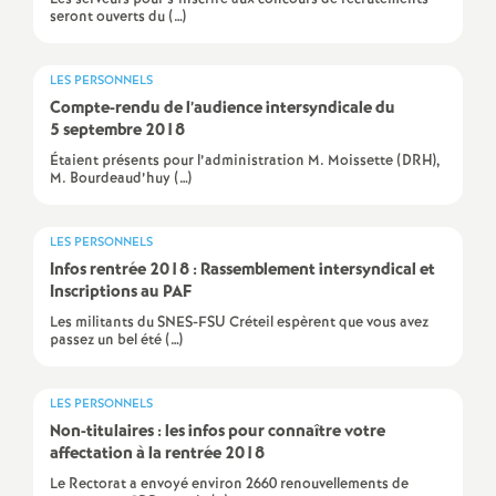
seront ouverts du (…)
é
O
LES PERSONNELS
Compte-rendu de l’audience intersyndicale du
5 septembre 2018
r
Étaient présents pour l’administration M. Moissette (DRH),
M. Bourdeaud’huy (…)
l
LES PERSONNELS
é
Infos rentrée 2018 : Rassemblement intersyndical et
Inscriptions au
PAF
a
Les militants du SNES-FSU Créteil espèrent que vous avez
passez un bel été (…)
n
LES PERSONNELS
s
Non-titulaires : les infos pour connaître votre
affectation à la rentrée 2018
T
Le Rectorat a envoyé environ 2660 renouvellements de