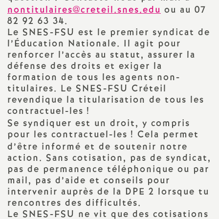
nontitulaires@creteil.snes.edu
ou au 07
a
82 92 63 34.
Le
SNES
-
FSU
est le premier syndicat de
t
l’Éducation Nationale. Il agit pour
renforcer l’accès au statut, assurer la
i
défense des droits et exiger la
formation de tous les agents non-
titulaires. Le
SNES
-
FSU
Créteil
o
revendique la titularisation de tous les
contractuel-les
!
n
Se syndiquer est un droit, y compris
pour les contractuel-les
! Cela permet
a
d’être informé et de soutenir notre
action. Sans cotisation, pas de syndicat,
l
pas de permanence téléphonique ou par
mail, pas d’aide et conseils pour
d
intervenir auprès de la
DPE
2 lorsque tu
rencontres des difficultés.
Le
SNES
-
FSU
ne vit que des cotisations