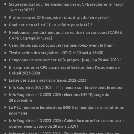
Stage syndical pour les enseignant-es et
CPE
stagiaires le mardi
14 mars 2023
!
Professeur.e et
CPE
stagiaire : tu as droit de faire grève
!
Étudiant.e en M1
MEEF
: que faire pour le M2
?
Remboursement du trajet pour se rendre à un concours (
CAPES
,
CAPET
, agrégation, etc.)
Candidat.es aux concours : je fais mes voeux avant le 5 juin
!
Titularisation des stagiaires :
VISIO
le 30 mai à 18h30
Campagne de recrutement
AED
-prépro : jusqu’au 28 mai 2023
!
Enseignant.es et
CPE
stagiaires affecté.es dans l’académie de
Créteil 2023-2024
Listes des stagiaires titularisé.es 2022-2023
InfoStagiaires 2023-2024 n°1 : réussir son Entrée dans le métier
InfoStagiaires n°2 2023-2024 : élections
INSPE
, stage du
24 novembre
La
FSU
remporte les élections
INSPE
tenues dans des conditions
anormales
!
InfoStagiaires n°3 2023-2024 : Colère face au mépris du nouveau
gouvernement, stage du 28 mars 2024
!