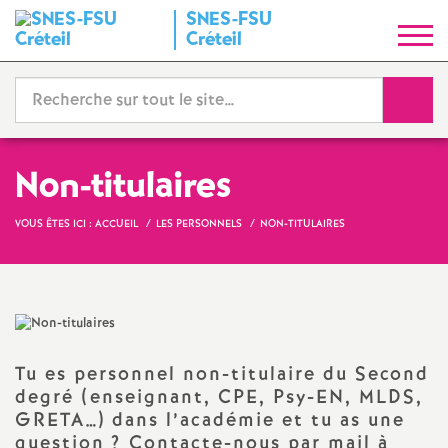
SNES
-
FSU
S
Créteil
y
Reche
n
d
Non-titulaires
i
VOUS ÊTES ICI :
ACCUEIL
LES PERSONNELS
NON-TITULAIRES
c
a
Tu es personnel non-titulaire du Second
t
degré (enseignant,
CPE
, Psy-
EN
,
MLDS
,
GRETA
…) dans l’académie et tu as une
N
question
? Contacte-nous par mail à