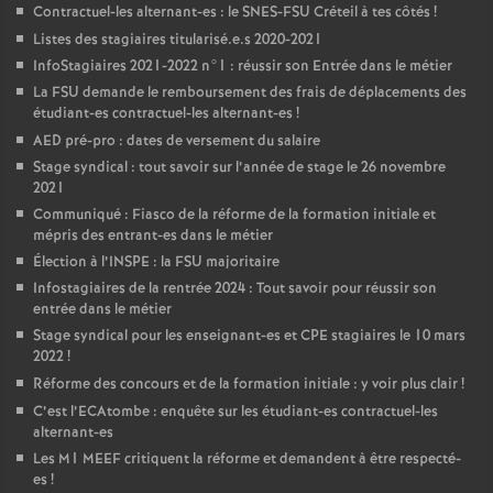
Contractuel-les alternant-es : le
SNES
-
FSU
Créteil à tes côtés
!
Listes des stagiaires titularisé.e.s 2020-2021
InfoStagiaires 2021-2022 n°1 : réussir son Entrée dans le métier
La
FSU
demande le remboursement des frais de déplacements des
étudiant-es contractuel-les alternant-es
!
AED
pré-pro : dates de versement du salaire
Stage syndical : tout savoir sur l’année de stage le 26 novembre
2021
Communiqué : Fiasco de la réforme de la formation initiale et
mépris des entrant-es dans le métier
Élection à l’
INSPE
: la
FSU
majoritaire
Infostagiaires de la rentrée 2024 : Tout savoir pour réussir son
entrée dans le métier
Stage syndical pour les enseignant-es et
CPE
stagiaires le 10 mars
2022
!
Réforme des concours et de la formation initiale : y voir plus clair
!
C’est l’ECAtombe : enquête sur les étudiant-es contractuel-les
alternant-es
Les M1
MEEF
critiquent la réforme et demandent à être respecté-
es
!