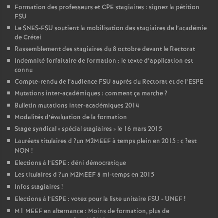
Formation des professeurs et
CPE
stagiaires : signez la pétition
FSU
Le
SNES
-
FSU
soutient la mobilisation des stagiaires de l’académie
de Crétei
Rassemblement des stagiaires du 8 octobre devant le Rectorat
Indemnité forfaitaire de formation : le texte d’application est
connu
Compte-rendu de l’audience
FSU
auprès du Rectorat et de l’
ESPE
Mutations inter-académiques : comment ça marche
?
Bulletin mutations inter-académiques 2014
Modalités d’évaluation de la formation
Stage syndical «
spécial stagiaires
» le 16 mars 2015
Lauréats titulaires d
?un
M2MEEF
à temps plein en 2015 : c
?est
NON
!
Elections à l’
ESPE
: déni démocratique
Les titulaires d
?un
M2MEEF
à mi-temps en 2015
Infos stagiaires
!
Elections à l’
ESPE
: votez pour la liste unitaire
FSU
-
UNEF
!
M1
MEEF
en alternance : Moins de formation, plus de