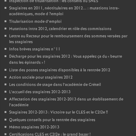
Inspection de titularisation : les conseils du
SNES
Stagiaires en 2011, néotitulaires en 2012... : mutations intra-
académiques, mode d
?emploi
Titularisation mode d’emploi
Mutations intra 2012, calendrier et rôle des commissions
Lettre au Recteur pour le remboursement des sommes versées par
les stagiaires
Infos brèves stagiaires n°11
Décharge pour les stagiaires 2012 : Vous appelez ça du «
beurre
dans les épinards
»
!
Liste des postes stagiaires disponibles à la rentrée 2012
Action sociale pour stagiaires 2012
Les conditions de stage dans l’académie de Créteil
L’accueil des stagiaires 2012-2013
Affectation des stagiaires 2012-2013 dans un établissement de
l’académie
Stagiaires 2012-2013 : Victoire sur le
CLES
et le C2I2e
!!
Quelques conseils pour la rentrée des stagiaires
Mémo stagiaires 2012-2013
Certifications
CLES
et C2I2e : le grand bazar
!