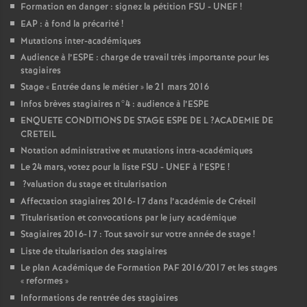
Formation en danger : signez la pétition
FSU
-
UNEF
!
EAP
: à fond la précarité
!
Mutations inter-académiques
Audience à l’
ESPE
: charge de travail très importante pour les
stagiaires
Stage «
Entrée dans le métier
» le 21 mars 2016
Infos brèves stagiaires n°4 : audience à l’
ESPE
ENQUETE
CONDITIONS
DE
STAGE
ESPE
DE
L
?
ACADEMIE
DE
CRETEIL
Notation administrative et mutations intra-académiques
Le 24 mars, votez pour la liste
FSU
-
UNEF
à l’
ESPE
!
?valuation du stage et titularisation
Affectation stagiaires 2016-17 dans l’académie de Créteil
Titularisation et convocations par le jury académique
Stagiaires 2016-17 : Tout savoir sur votre année de stage
!
Liste de titularisation des stagiaires
Le plan Académique de Formation
PAF
2016/2017 et les stages
«
reformes
»
Informations de rentrée des stagiaires