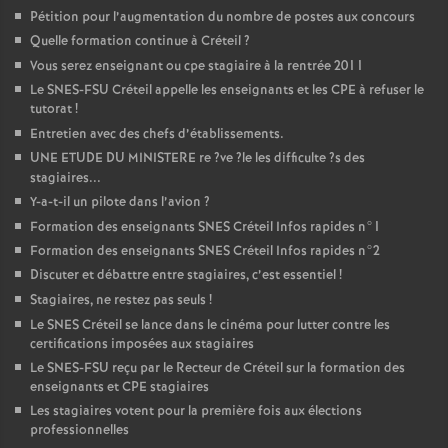
Pétition pour l’augmentation du nombre de postes aux concours
Quelle formation continue à Créteil
?
Vous serez enseignant ou cpe stagiaire à la rentrée 2011
Le
SNES
-
FSU
Créteil appelle les enseignants et les
CPE
à refuser le
tutorat
!
Entretien avec des chefs d’établissements.
UNE
ETUDE
DU
MINISTERE
re
?ve
?le les difficulte
?s des
stagiaires...
Y-a-t-il un pilote dans l’avion
?
Formation des enseignants
SNES
Créteil Infos rapides n°1
Formation des enseignants
SNES
Créteil Infos rapides n°2
Discuter et débattre entre stagiaires, c’est essentiel
!
Stagiaires, ne restez pas seuls
!
Le
SNES
Créteil se lance dans le cinéma pour lutter contre les
certifications imposées aux stagiaires
Le
SNES
-
FSU
reçu par le Recteur de Créteil sur la formation des
enseignants et
CPE
stagiaires
Les stagiaires votent pour la première fois aux élections
professionnelles