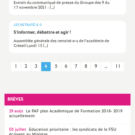
Extrait du communiqué de presse du Groupe des 9 du
17 novembre 2021 : (…)
LES RETRAITÉ-E-S
S’informer, débattre et agir
!
Assemblée générale des retraité-e-s de l’académie de
Créteil Lundi 15 (…)
1
2
3
4
5
6
7
8
9
…
11
BRÈVES
29 août
Le
PAF
plan Académique de Formation 2018- 2019
actuellement
05 juillet
Education prioritaire : les syndicats de la
FSU
écrivent au Ministre