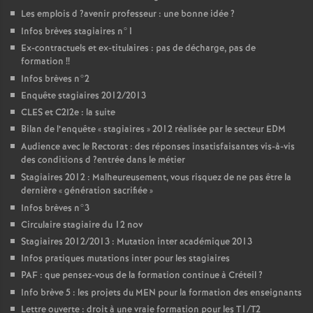
Les emplois d
?avenir professeur : une bonne idée
?
Infos brèves stagiaires n°1
Ex-contractuels et ex-titulaires : pas de décharge, pas de
formation
!!
Infos brèves n°2
Enquête stagiaires 2012/2013
CLES
et C2I2e : la suite
Bilan de l’enquête «
stagiaires
» 2012 réalisée par le secteur
EDM
Audience avec le Rectorat : des réponses insatisfaisantes vis-à-vis
des conditions d
?entrée dans le métier
Stagiaires 2012 : Malheureusement, vous risquez de ne pas être la
dernière «
génération sacrifiée
»
Infos brèves n°3
Circulaire stagiaire du 12 nov
Stagiaires 2012/2013 : Mutation inter académique 2013
Infos pratiques mutations inter pour les stagiaires
PAF
: que pensez-vous de la formation continue à Créteil
?
Info brève 5 : les projets du
MEN
pour la formation des enseignants
Lettre ouverte : droit à une vraie formation pour les T1/T2