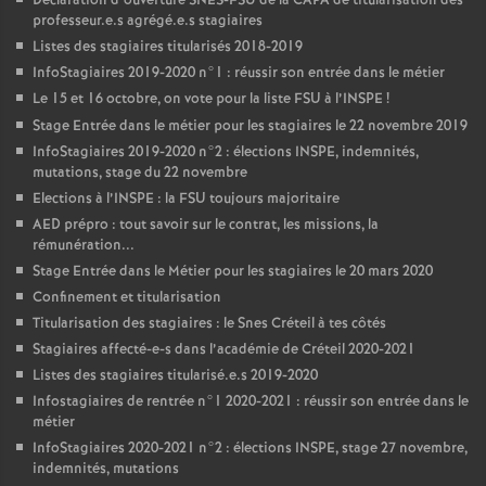
Déclaration d’ouverture
SNES
-
FSU
de la
CAPA
de titularisation des
professeur.e.s agrégé.e.s stagiaires
Listes des stagiaires titularisés 2018-2019
InfoStagiaires 2019-2020 n°1 : réussir son entrée dans le métier
Le 15 et 16 octobre, on vote pour la liste
FSU
à l’
INSPE
!
Stage Entrée dans le métier pour les stagiaires le 22 novembre 2019
InfoStagiaires 2019-2020 n°2 : élections
INSPE
, indemnités,
mutations, stage du 22 novembre
Elections à l’
INSPE
: la
FSU
toujours majoritaire
AED
prépro : tout savoir sur le contrat, les missions, la
rémunération...
Stage Entrée dans le Métier pour les stagiaires le 20 mars 2020
Confinement et titularisation
Titularisation des stagiaires : le Snes Créteil à tes côtés
Stagiaires affecté-e-s dans l’académie de Créteil 2020-2021
Listes des stagiaires titularisé.e.s 2019-2020
Infostagiaires de rentrée n°1 2020-2021 : réussir son entrée dans le
métier
InfoStagiaires 2020-2021 n°2 : élections
INSPE
, stage 27 novembre,
indemnités, mutations