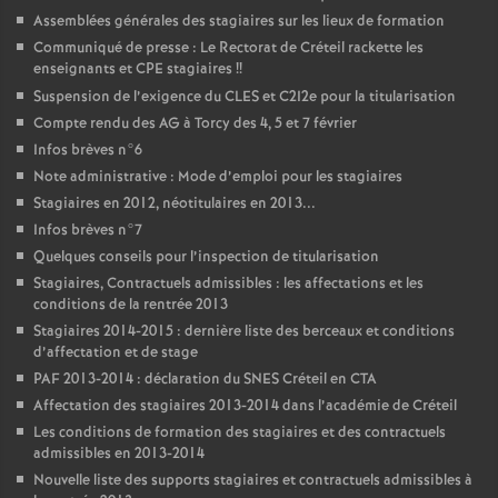
Assemblées générales des stagiaires sur les lieux de formation
Communiqué de presse : Le Rectorat de Créteil rackette les
enseignants et
CPE
stagiaires
!!
Suspension de l’exigence du
CLES
et C2I2e pour la titularisation
Compte rendu des
AG
à Torcy des 4, 5 et 7 février
Infos brèves n°6
Note administrative : Mode d’emploi pour les stagiaires
Stagiaires en 2012, néotitulaires en 2013...
Infos brèves n°7
Quelques conseils pour l’inspection de titularisation
Stagiaires, Contractuels admissibles : les affectations et les
conditions de la rentrée 2013
Stagiaires 2014-2015 : dernière liste des berceaux et conditions
d’affectation et de stage
PAF
2013-2014 : déclaration du
SNES
Créteil en
CTA
Affectation des stagiaires 2013-2014 dans l’académie de Créteil
Les conditions de formation des stagiaires et des contractuels
admissibles en 2013-2014
Nouvelle liste des supports stagiaires et contractuels admissibles à