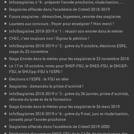
Infostagiaires n°4 : préparer l’année prochaine, titularisation, ...
Stagiaires affectés dans l’académie de Créteil 2018-2019
Futurs stagiaires : démarches, logement, rentrée des stagiaires
Lauréats aux concours : Payer pour enseigner
? Non merci
!
InfoStagiaires 2018-2019 n°1 : réussir son entrée dans le métier
CVEC
, c’est toujours non
! Signez la pétition
!
InfoStagiaires 2018-2019 n°2 : grève du 9 octobre, élections
ESPE
,
stage du 22 novembre
Stage Entrée dans le métier pour les stagiaires le 22 novembre 2018
Le 17 et 18 octobre, votez pour
SNEP
-
FSU
, le
SNES
-
FSU
, le
SNUEP
-
FSU
, le SNUipp-
FSU
à l’
ESPE
!
Elections à l’
ESPE
: la
FSU
en tête
Stagiaires : demandez la prime d’activité
!
InfoStagiaires 2018-2019 n°3 : grève du 24 janvier, prime d’activité,
réforme du lycée et de la formation
Stage Entrée dans le Métier pour les stagiaires le 26 mars 2019
InfoStagiaires 2018-2019 n°4 : grève du 9 mai, jury et titularisation,
conseils pour l’année prochaine
Stagiaires affectés dans l’académie de Créteil 2019-2020