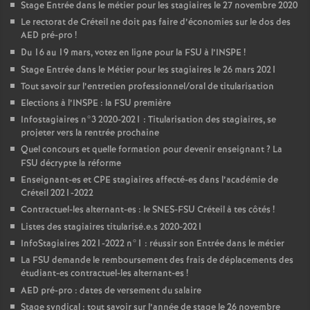
Stage Entrée dans le métier pour les stagiaires le 27 novembre 2020
Le rectorat de Créteil ne doit pas faire d’économies sur le dos des
AED
pré-pro
!
Du 16 au 19 mars, votez en ligne pour la
FSU
à l’
INSPE
!
Stage Entrée dans le Métier pour les stagiaires le 26 mars 2021
Tout savoir sur l’entretien professionnel/oral de titularisation
Elections à l’
INSPE
: la
FSU
première
Infostagiaires n°3 2020-2021 : Titularisation des stagiaires, se
projeter vers la rentrée prochaine
Quel concours et quelle formation pour devenir enseignant
? La
FSU
décrypte la réforme
Enseignant-es et
CPE
stagiaires affecté-es dans l’académie de
Créteil 2021-2022
Contractuel-les alternant-es : le
SNES
-
FSU
Créteil à tes côtés
!
Listes des stagiaires titularisé.e.s 2020-2021
InfoStagiaires 2021-2022 n°1 : réussir son Entrée dans le métier
La
FSU
demande le remboursement des frais de déplacements des
étudiant-es contractuel-les alternant-es
!
AED
pré-pro : dates de versement du salaire
Stage syndical : tout savoir sur l’année de stage le 26 novembre