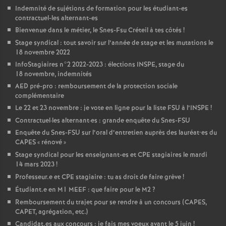
Indemnité de sujétions de formation pour les étudiant-es
contractuel-les alternant-es
Bienvenue dans le métier, le Snes-Fsu Créteil à tes côtés
!
Stage syndical : tout savoir sur l’année de stage et les mutations le
18 novembre 2022
InfoStagiaires n°2 2022-2023 : élections
INSPE
, stage du
18 novembre, indemnités
AED
pré-pro : remboursement de la protection sociale
complémentaire
Le 22 et 23 novembre : je vote en ligne pour la liste
FSU
à l’
INSPE
!
Contractuel
·
les alternant
·
es : grande enquête du Snes-
FSU
Enquête du Snes-
FSU
sur l’oral d’entretien auprès des lauréat•es du
CAPES
«
rénové
»
Stage syndical pour les enseignant-es et
CPE
stagiaires le mardi
14 mars 2023
!
Professeur.e et
CPE
stagiaire : tu as droit de faire grève
!
Étudiant.e en M1
MEEF
: que faire pour le M2
?
Remboursement du trajet pour se rendre à un concours (
CAPES
,
CAPET
, agrégation, etc.)
Candidat.es aux concours : je fais mes voeux avant le 5 juin
!