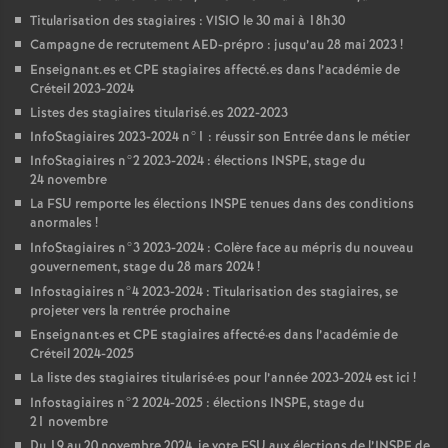
Titularisation des stagiaires :
VISIO
le 30 mai à 18h30
Campagne de recrutement
AED
-prépro : jusqu’au 28 mai 2023
!
Enseignant.es et
CPE
stagiaires affecté.es dans l’académie de
Créteil 2023-2024
Listes des stagiaires titularisé.es 2022-2023
InfoStagiaires 2023-2024 n°1 : réussir son Entrée dans le métier
InfoStagiaires n°2 2023-2024 : élections
INSPE
, stage du
24 novembre
La
FSU
remporte les élections
INSPE
tenues dans des conditions
anormales
!
InfoStagiaires n°3 2023-2024 : Colère face au mépris du nouveau
gouvernement, stage du 28 mars 2024
!
Infostagiaires n°4 2023-2024 : Titularisation des stagiaires, se
projeter vers la rentrée prochaine
Enseignant
·
es et
CPE
stagiaires affecté
·
es dans l’académie de
Créteil 2024-2025
La liste des stagiaires titularisé
·
es pour l’année 2023-2024 est ici
!
Infostagiaires n°2 2024-2025 : élections
INSPE
, stage du
21 novembre
Du 19 au 20 novembre 2024, je vote
FSU
aux élections de l’
INSPE
de