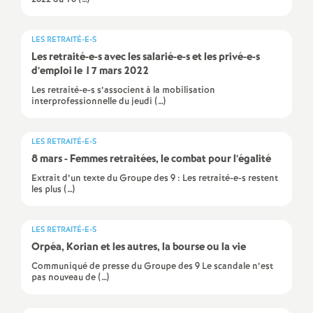
é
LES RETRAITÉ-E-S
O
Les retraité-e-s avec les salarié-e-s et les privé-e-s
d’emploi le 17 mars 2022
r
Les retraité-e-s s’associent à la mobilisation
interprofessionnelle du jeudi (…)
l
LES RETRAITÉ-E-S
é
8 mars - Femmes retraitées, le combat pour l’égalité
Extrait d’un texte du Groupe des 9 : Les retraité-e-s restent
les plus (…)
a
n
LES RETRAITÉ-E-S
Orpéa, Korian et les autres, la bourse ou la vie
s
Communiqué de presse du Groupe des 9 Le scandale n’est
pas nouveau de (…)
T