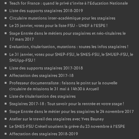
Teach for France : quand le privé s’invite à l’Education Nationale
Liste des supports stagiaires 2018-2019
Circulaire mutations inter-académique pour les stagiaires
Le 25 janvier, votez pour la liste
FSU
-
UNEF
à l’
ESPE
!
Stage Entrée dans le métiers pour stagiaires et néo-titulaires le
17 mars 2017
Evaluation, titularisation, mutations : toutes les infos stagiaires
!
Le 31 janvier, votez pour
SNEP
-
FSU
, le
SNES
-
FSU
, le
SNUEP
-
FSU
, le
SNUipp-
FSU
!
Liste des supports stagiaires 2017-2018
Affectation des stagiaires 2017-18
Professeur documentaliste : faisons le point sur la nouvelle
circulaire de missions le 31 mai à 14h30 à Arcueil
Liste de titularisation des stagiaires
Stagiaires 2017-18 : Tout savoir pour la rentrée et votre stage
!
Stage Entrée dans le métier pour les stagiaires le 24 novembre 2017
Atelier sur le travail des stagiaires avec Yves Baunay
Le
SNES
-
FSU
Créteil soutient la grève du 23 novembre à l’
ESPE
Affectation des stagiaires 2018-2019