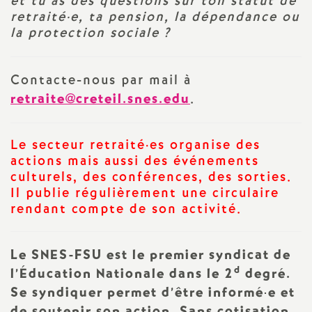
et tu as des questions sur ton statut de
retraité
·
e, ta pension, la dépendance ou
a
la protection sociale
?
t
Contacte-nous par mail à
i
retraite@creteil.snes.edu
.
o
Le secteur retraité
·
es organise des
actions mais aussi des événements
n
culturels, des conférences, des sorties.
Il publie régulièrement une circulaire
a
rendant compte de son activité.
l
Le
SNES
-
FSU
est le premier syndicat de
d
d
l’Éducation Nationale dans le 2
degré.
Se syndiquer permet d’être informé
·
e et
de soutenir son action. Sans cotisation,