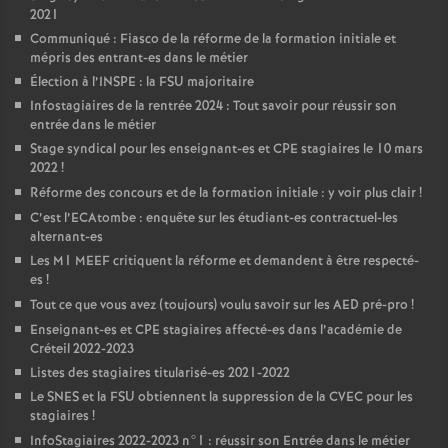
2021
Communiqué : Fiasco de la réforme de la formation initiale et
mépris des entrant-es dans le métier
Élection à l’
INSPE
: la
FSU
majoritaire
Infostagiaires de la rentrée 2024 : Tout savoir pour réussir son
entrée dans le métier
Stage syndical pour les enseignant-es et
CPE
stagiaires le 10 mars
2022
!
Réforme des concours et de la formation initiale : y voir plus clair
!
C’est l’ECAtombe : enquête sur les étudiant-es contractuel-les
alternant-es
Les M1
MEEF
critiquent la réforme et demandent à être respecté-
es
!
Tout ce que vous avez (toujours) voulu savoir sur les
AED
pré-pro
!
Enseignant-es et
CPE
stagiaires affecté-es dans l’académie de
Créteil 2022-2023
Listes des stagiaires titularisé-es 2021-2022
Le
SNES
et la
FSU
obtiennent la suppression de la
CVEC
pour les
stagiaires
!
InfoStagiaires 2022-2023 n°1 : réussir son Entrée dans le métier