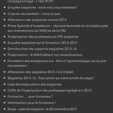
compagnonnage : c
?est
NON
!
Enquête stagiaires : votre avis nous intéresse
!
Crise du recrutement : rions un peu
Affectation des stagiaires rentrée 2015
Prime Spéciale d’Installation : réponse favorable du ministère suite
aux interventions du
SNES
et de la
FSU
Titularisation des professeurs et
CPE
stagiaires
Enquête stagiaires sur la formation 2014-2015
Dernière liste des supports stagiaires 2015-16
Titularisation : le
SNES
défend vos revendications
Formation des enseignant-e-s : Non à l’apprentissage, oui au pré-
recrutement
!
Affectation des stagiaires 2015-16 à Créteil
Stagiaires 2015-16 : Tout savoir sur votre année de stage
!
Liste de titularisation des stagiaires
CAPA
de Titularisation des professeurs agrégé-e-s 2015.
Formation ... sans formateur
?
Mobilisation pour la formation
!
Stage «
spécial stagiaire
» le 20 novembre 2015