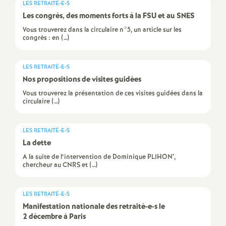
LES RETRAITÉ-E-S
Les congrès, des moments forts à la
FSU
et au
SNES
o
Vous trouverez dans la circulaire n°5, un article sur les
congrès : en (…)
u
r
LES RETRAITÉ-E-S
Nos propositions de visites guidées
s
Vous trouverez la présentation de ces visites guidées dans la
circulaire (…)
LES RETRAITÉ-E-S
La dette
A la suite de l’intervention de Dominique PLIHON*,
chercheur au CNRS et (…)
LES RETRAITÉ-E-S
Manifestation nationale des retraité-e-s le
2 décembre à Paris