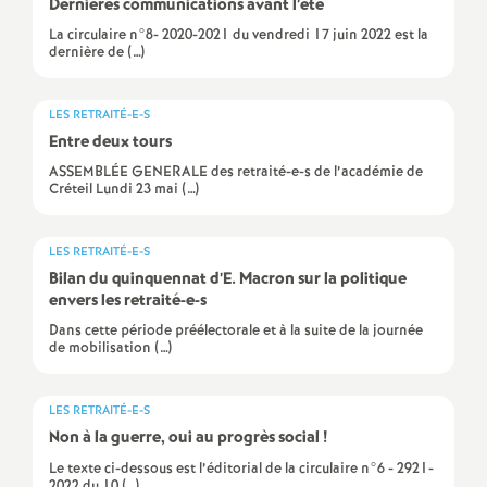
Dernières communications avant l’été
e
La circulaire n°8- 2020-2021 du vendredi 17 juin 2022 est la
dernière de (…)
c
LES RETRAITÉ-E-S
o
Entre deux tours
ASSEMBLÉE GENERALE des retraité-e-s de l’académie de
n
Créteil Lundi 23 mai (…)
d
LES RETRAITÉ-E-S
Bilan du quinquennat d’E. Macron sur la politique
d
envers les retraité-e-s
Dans cette période préélectorale et à la suite de la journée
e
de mobilisation (…)
g
LES RETRAITÉ-E-S
Non à la guerre, oui au progrès social
!
r
Le texte ci-dessous est l’éditorial de la circulaire n°6 - 2921-
2022 du 10 (…)