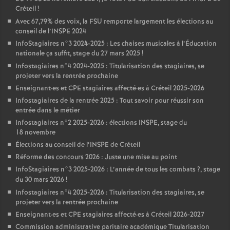
Créteil
!
Avec 67,79% des voix, la
FSU
remporte largement les élections au
conseil de l’
INSPE
2024
InfoStagiaires n°3 2024-2025 : Les chaises musicales à l’Éducation
nationale ça suffit, stage du 27 mars 2025
!
Infostagiaires n°4 2024-2025 : Titularisation des stagiaires, se
projeter vers la rentrée prochaine
Enseignant
·
es et
CPE
stagiaires affecté
·
es à Créteil 2025-2026
Infostagiaires de la rentrée 2025 : Tout savoir pour réussir son
entrée dans le métier
Infostagiaires n°2 2025-2026 : élections
INSPE
, stage du
18 novembre
Élections au conseil de l’
INSPE
de Créteil
Réforme des concours 2026 : Juste une mise au point
InfoStagiaires n°3 2025-2026 : L’année de tous les combats
?, stage
du 30 mars 2026
!
Infostagiaires n°4 2025-2026 : Titularisation des stagiaires, se
projeter vers la rentrée prochaine
Enseignant
·
es et
CPE
stagiaires affecté
·
es à Créteil 2026-2027
Commission administrative paritaire académique Titularisation