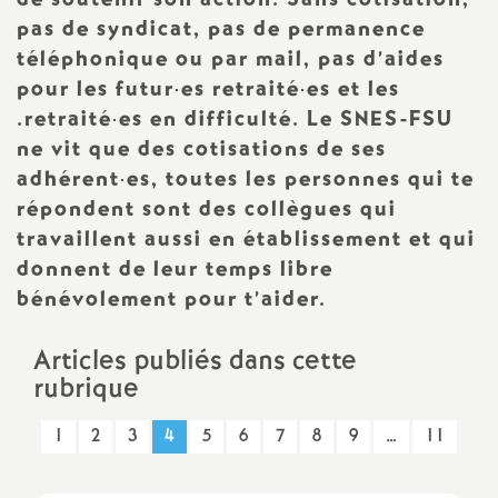
e
pas de syndicat, pas de permanence
s
téléphonique ou par mail, pas d’aides
pour les futur
·
es retraité
·
es et les
E
.retraité
·
es en difficulté. Le
SNES
-
FSU
ne vit que des cotisations de ses
n
adhérent
·
es, toutes les personnes qui te
répondent sont des collègues qui
s
travaillent aussi en établissement et qui
donnent de leur temps libre
e
bénévolement pour t’aider.
i
Articles publiés dans cette
rubrique
g
1
2
3
4
5
6
7
8
9
…
11
n