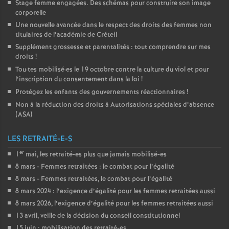
Stage femme engagées. Des schémas pour construire son image
corporelle
Une nouvelle avancée dans le respect des droits des femmes non
titulaires de l’académie de Créteil
Supplément grossesse et parentalités : tout comprendre sur mes
droits
!
Tou
·
tes mobilisé
·
es le 19 octobre contre la culture du viol et pour
l’inscription du consentement dans la loi
!
Protégez les enfants des gouvernements réactionnaires
!
Non à la réduction des droits à Autorisations spéciales d’absence
(
ASA
)
LES RETRAITÉ-E-S
er
1
mai, les retraité-es plus que jamais mobilisé-es
8 mars - Femmes retraitées : le combat pour l’égalité
8 mars - Femmes retraitées, le combat pour l’égalité
8 mars 2024 : l’exigence d’égalité pour les femmes retraitées aussi
8 mars 2026, l’exigence d’égalité pour les femmes retraitées aussi
13 avril, veille de la décision du conseil constitutionnel
15 juin : mobilisation des retraité-es