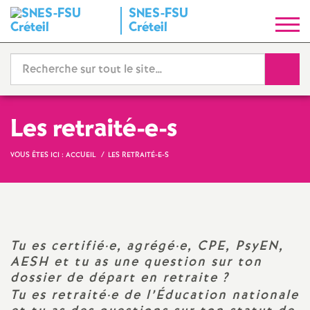
SNES
-
FSU
S
Créteil
y
Reche
n
d
Les retraité-e-s
i
VOUS ÊTES ICI :
ACCUEIL
LES RETRAITÉ-E-S
c
a
Tu es certifié
·
e, agrégé
·
e,
CPE
, PsyEN,
t
AESH
et tu as une question sur ton
dossier de départ en retraite
?
Tu es retraité
·
e de l’Éducation nationale
N