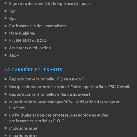
Signature des états
VS
: la vigilance s’impose
!
Tzr
Cpe
Professeur-e-s documentalistes
Non-titulaires
PsyEN-
EDO
et
DCIO
Assistants d’éducation
AESH
LA CARRIÈRE ET LES MUTS
Rupture conventionnelle : Où en est-on
?
Des questions sur votre carrière
? Faites appel au Snes
FSU
Créteil.
Rupture conventionnelle : enfin du nouveau
!
Mutations intra-académiques 2024 : vérification des voeux et
barèmes
CAPA
titularisation des professeur.es agrégé.es et des
professeur.es certifié.es
B.O.E.
mutations inter
mutations intra