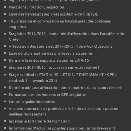
Signez la pétition des
CPE
et professeurs stagiaires
!
Mutations, notation, inspection...
Liste des berceaux stagiaires académie de
CRETEIL
Titularisation et convocation au baccalauréat des collègues
stagiaires
Stagiaires 2014-2015 : modalités d’affectation dans l’académie de
Créteil
Affectation des stagiaires 2014-2015 : Foire Aux Questions
Liste de titularisation des professeurs stagiaires
Dernière liste des supports stagiaires 2014-15
Stagiaires 2014-2015 : tout savoir sur votre rentrée
!
Stage syndical : «
STAGIAIRE
...
ET
D
?J
?
ENSEIGNANT
/
CPE
»
vendredi 14 novembre 2014
Dernière minute : affectation des lauréat-e-s du concours réservé
Formation des professeurs et
CPE
stagiaires
Les principales indemnités
Anciens contractuels : profitez de la fin de clause butoir pour un
meilleur reclassement
Indemnité forfaitaire de formation
Informations d’actualité pour les stagiaires : infos brèves n°1