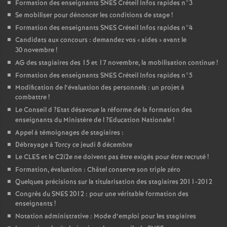
Formation des enseignants
SNES
Créteil Infos rapides n°3
Se mobiliser pour dénoncer les conditions de stage
!
Formation des enseignants
SNES
Créteil Infos rapides n°4
Candidats aux concours : demandez vos «
aides
» avant le
30 novembre
!
AG
des stagiaires des 15 et 17 novembre, la mobilisation continue
!
Formation des enseignants
SNES
Créteil Infos rapides n°5
Modification de l’évaluation des personnels : un projet à
combattre
!
Le Conseil d
?Etat désavoue la réforme de la formation des
enseignants du Ministère de l
?Education Nationale
!
Appel à témoignages de stagiaires :
Débrayage à Torcy ce jeudi 8 décembre
Le
CLES
et le C2i2e ne doivent pas être exigés pour être recruté
!
Formation, évaluation : Châtel conserve son triple zéro
Quelques précisions sur la titularisation des stagiaires 2011-2012
Congrès du
SNES
2012 : pour une véritable formation des
enseignants
!
Notation administrative : Mode d’emploi pour les stagiaires