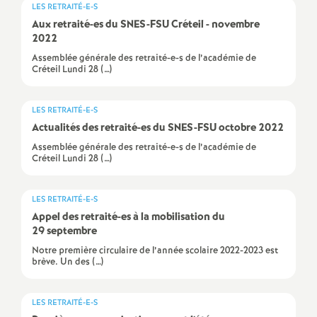
e
LES RETRAITÉ-E-S
Aux retraité-es du
SNES
-
FSU
Créteil - novembre
m
2022
Assemblée générale des retraité-e-s de l’académie de
Créteil Lundi 28 (…)
e
n
LES RETRAITÉ-E-S
Actualités des retraité-es du
SNES
-
FSU
octobre 2022
t
Assemblée générale des retraité-e-s de l’académie de
Créteil Lundi 28 (…)
s
LES RETRAITÉ-E-S
d
Appel des retraité-es à la mobilisation du
29 septembre
Notre première circulaire de l’année scolaire 2022-2023 est
e
brève. Un des (…)
S
LES RETRAITÉ-E-S