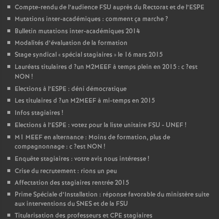
Compte-rendu de l’audience
FSU
auprès du Rectorat et de l’
ESPE
Mutations inter-académiques : comment ça marche
?
Bulletin mutations inter-académiques 2014
Modalités d’évaluation de la formation
Stage syndical «
spécial stagiaires
» le 16 mars 2015
Lauréats titulaires d
?un
M2MEEF
à temps plein en 2015 : c
?est
NON
!
Elections à l’
ESPE
: déni démocratique
Les titulaires d
?un
M2MEEF
à mi-temps en 2015
Infos stagiaires
!
Elections à l’
ESPE
: votez pour la liste unitaire
FSU
-
UNEF
!
M1
MEEF
en alternance : Moins de formation, plus de
compagnonnage : c
?est
NON
!
Enquête stagiaires : votre avis nous intéresse
!
Crise du recrutement : rions un peu
Affectation des stagiaires rentrée 2015
Prime Spéciale d’Installation : réponse favorable du ministère suite
aux interventions du
SNES
et de la
FSU
Titularisation des professeurs et
CPE
stagiaires