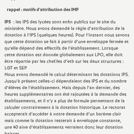
é
rappel : motifs d’attribution des
IMP
O
IPS
: les
IPS
des lycées sont enfin publics sur le site du
ministère. Nous avons demandé la règle d’attribution de la
dotation à l’
IPS
(quelques heures). Pour l’instant nous savons
r
que cette dotation se fait à partir d’une enveloppe fermée et
qu’elle dépend des effectifs de l’établissement. Lorsque
l
cette dotation est donnée globalement aux
LPO
, elle doit
être répartie par les chef.fes d’etb sur les deux structures :
é
LGT
et
SEP
Nous avons demandé le calcul déterminant les dotations
IPS
.
Jusqu’à présent celles-ci dépendaient des
IPS
et du nombre
a
d’élèves de l’établissement. Mais depuis l’an dernier, des
heures supplémentaires ont été rajoutées à la demande des
n
établissements, et il n’y a plus de formule permettant de la
calculer contrairement à la dotation historique. Le rectorat
s
accepterait d’accéder à notre demande d’un barème clair
mais comme la dotation resterait à enveloppe constante,
une 40 aine d’établissements verraient donc leur dotation
T