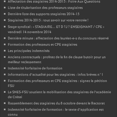
Affectation des stagiaires 2014-2015 : Foire Aux Questions
Liste de titularisation des professeurs stagiaires
Dernière liste des supports stagiaires 2014-15
Stagiaires 2014-2015 : tout savoir sur votre rentrée
!
Stage syndical : «
STAGIAIRE
...
ET
D
?J
?
ENSEIGNANT
/
CPE
»
vendredi 14 novembre 2014
Dernière minute : affectation des lauréat-e-s du concours réservé
Formation des professeurs et
CPE
stagiaires
Les principales indemnités
Anciens contractuels : profitez de la fin de clause butoir pour un
meilleur reclassement
Indemnité forfaitaire de formation
Informations d’actualité pour les stagiaires : infos brèves n°1
Formation des professeurs et
CPE
stagiaires : signez la pétition
FSU
Le
SNES
-
FSU
soutient la mobilisation des stagiaires de l’académie
de Crétei
Rassemblement des stagiaires du 8 octobre devant le Rectorat
Indemnité forfaitaire de formation : le texte d’application est
connu