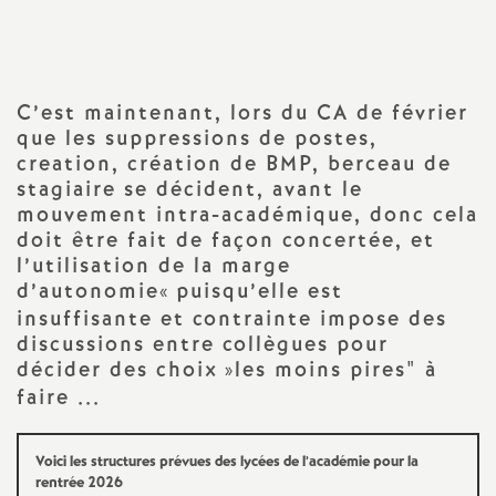
a
t
C’est maintenant, lors du
CA
de février
que les suppressions de postes,
i
creation, création de
BMP
, berceau de
stagiaire se décident, avant le
o
mouvement intra-académique, donc cela
doit être fait de façon concertée, et
n
l’utilisation de la marge
d’autonomie«
puisqu’elle est
a
insuffisante et contrainte impose des
discussions entre collègues pour
décider des choix
»les moins pires" à
l
faire ...
d
Voici les structures prévues des lycées de l’académie pour la
rentrée 2026