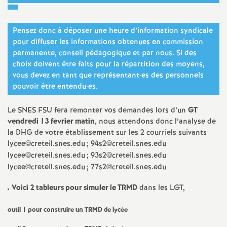
e
m
Pensez donc à déposer une heure d’information syndicale
pour diffuser les informations obtenues en commission
e
permanente, conseil pédagogique et par nous. Si des
choix doivent être faits pour la répartition des moyens,
vous devez en tant que représentant
·
es des personnels
n
pouvoir être entendu
·
es.
t
Le
SNES
FSU
fera remonter vos demandes lors d’un
GT
vendredi 13 fevrier matin
, nous attendons donc l’analyse de
s
la
DHG
de votre établissement sur les 2 courriels suivants
lycee@creteil.snes.edu
; 94s2@creteil.snes.edu
d
lycee@creteil.snes.edu
; 93s2@creteil.snes.edu
lycee@creteil.snes.edu
; 77s2@creteil.snes.edu
e
Voici 2 tableurs pour simuler le
TRMD
dans les
LGT
,
S
outil 1 pour construire un
TRMD
de lycée