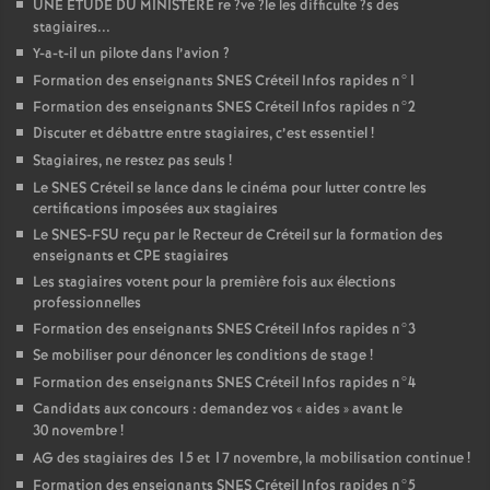
UNE
ETUDE
DU
MINISTERE
re
?ve
?le les difficulte
?s des
stagiaires...
Y-a-t-il un pilote dans l’avion
?
Formation des enseignants
SNES
Créteil Infos rapides n°1
Formation des enseignants
SNES
Créteil Infos rapides n°2
Discuter et débattre entre stagiaires, c’est essentiel
!
Stagiaires, ne restez pas seuls
!
Le
SNES
Créteil se lance dans le cinéma pour lutter contre les
certifications imposées aux stagiaires
Le
SNES
-
FSU
reçu par le Recteur de Créteil sur la formation des
enseignants et
CPE
stagiaires
Les stagiaires votent pour la première fois aux élections
professionnelles
Formation des enseignants
SNES
Créteil Infos rapides n°3
Se mobiliser pour dénoncer les conditions de stage
!
Formation des enseignants
SNES
Créteil Infos rapides n°4
Candidats aux concours : demandez vos «
aides
» avant le
30 novembre
!
AG
des stagiaires des 15 et 17 novembre, la mobilisation continue
!
Formation des enseignants
SNES
Créteil Infos rapides n°5