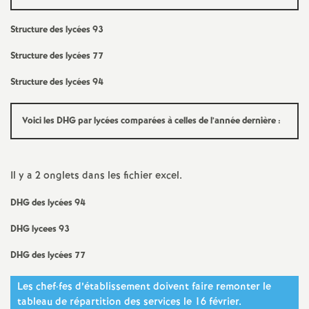
e
s
Structure des lycées 93
Structure des lycées 77
E
Structure des lycées 94
n
Voici les
DHG
par lycées comparées à celles de l’année dernière :
s
e
Il y a 2 onglets dans les fichier excel.
i
DHG
des lycées 94
DHG
lycees 93
g
DHG
des lycées 77
n
Les chef
·
fes d’établissement doivent faire remonter le
tableau de répartition des services le 16 février.