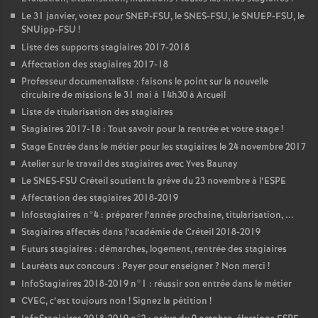
Le 31 janvier, votez pour
SNEP
-
FSU
, le
SNES
-
FSU
, le
SNUEP
-
FSU
, le
SNUipp-
FSU
!
Liste des supports stagiaires 2017-2018
Affectation des stagiaires 2017-18
Professeur documentaliste : faisons le point sur la nouvelle
circulaire de missions le 31 mai à 14h30 à Arcueil
Liste de titularisation des stagiaires
Stagiaires 2017-18 : Tout savoir pour la rentrée et votre stage
!
Stage Entrée dans le métier pour les stagiaires le 24 novembre 2017
Atelier sur le travail des stagiaires avec Yves Baunay
Le
SNES
-
FSU
Créteil soutient la grève du 23 novembre à l’
ESPE
Affectation des stagiaires 2018-2019
Infostagiaires n°4 : préparer l’année prochaine, titularisation, ...
Stagiaires affectés dans l’académie de Créteil 2018-2019
Futurs stagiaires : démarches, logement, rentrée des stagiaires
Lauréats aux concours : Payer pour enseigner
? Non merci
!
InfoStagiaires 2018-2019 n°1 : réussir son entrée dans le métier
CVEC
, c’est toujours non
! Signez la pétition
!