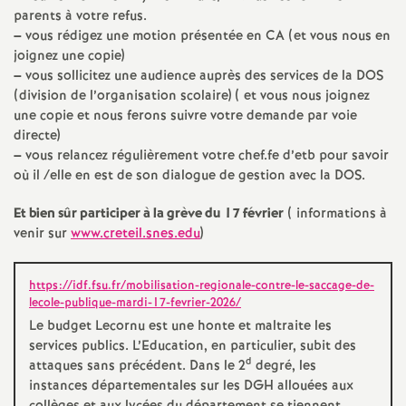
parents à votre refus.
–
vous rédigez une motion présentée en
CA
(et vous nous en
joignez une copie)
–
vous sollicitez une audience auprès des services de la
DOS
(division de l’organisation scolaire) ( et vous nous joignez
une copie et nous ferons suivre votre demande par voie
directe)
–
vous relancez régulièrement votre chef.fe d’etb pour savoir
où il /elle en est de son dialogue de gestion avec la
DOS
.
Et bien sûr participer à la grève du 17 février
( informations à
venir sur
www.creteil.snes.edu
)
https://idf.fsu.fr/mobilisation-regionale-contre-le-saccage-de-
lecole-publique-mardi-17-fevrier-2026/
Le budget Lecornu est une honte et maltraite les
services publics. L’Education, en particulier, subit des
d
attaques sans précédent. Dans le 2
degré, les
instances départementales sur les
DGH
allouées aux