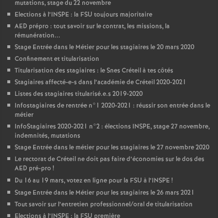
mutations, stage du 22 novembre
Elections à l’
INSPE
: la
FSU
toujours majoritaire
AED
prépro : tout savoir sur le contrat, les missions, la
rémunération...
Stage Entrée dans le Métier pour les stagiaires le 20 mars 2020
Confinement et titularisation
Titularisation des stagiaires : le Snes Créteil à tes côtés
Stagiaires affecté-e-s dans l’académie de Créteil 2020-2021
Listes des stagiaires titularisé.e.s 2019-2020
Infostagiaires de rentrée n°1 2020-2021 : réussir son entrée dans le
métier
InfoStagiaires 2020-2021 n°2 : élections
INSPE
, stage 27 novembre,
indemnités, mutations
Stage Entrée dans le métier pour les stagiaires le 27 novembre 2020
Le rectorat de Créteil ne doit pas faire d’économies sur le dos des
AED
pré-pro
!
Du 16 au 19 mars, votez en ligne pour la
FSU
à l’
INSPE
!
Stage Entrée dans le Métier pour les stagiaires le 26 mars 2021
Tout savoir sur l’entretien professionnel/oral de titularisation
Elections à l’
INSPE
: la
FSU
première