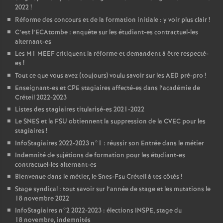
2022
!
Réforme des concours et de la formation initiale : y voir plus clair
!
C’est l’ECAtombe : enquête sur les étudiant-es contractuel-les
alternant-es
Les M1
MEEF
critiquent la réforme et demandent à être respecté-
es
!
Tout ce que vous avez (toujours) voulu savoir sur les
AED
pré-pro
!
Enseignant-es et
CPE
stagiaires affecté-es dans l’académie de
Créteil 2022-2023
Listes des stagiaires titularisé-es 2021-2022
Le
SNES
et la
FSU
obtiennent la suppression de la
CVEC
pour les
stagiaires
!
InfoStagiaires 2022-2023 n°1 : réussir son Entrée dans le métier
Indemnité de sujétions de formation pour les étudiant-es
contractuel-les alternant-es
Bienvenue dans le métier, le Snes-Fsu Créteil à tes côtés
!
Stage syndical : tout savoir sur l’année de stage et les mutations le
18 novembre 2022
InfoStagiaires n°2 2022-2023 : élections
INSPE
, stage du
18 novembre, indemnités