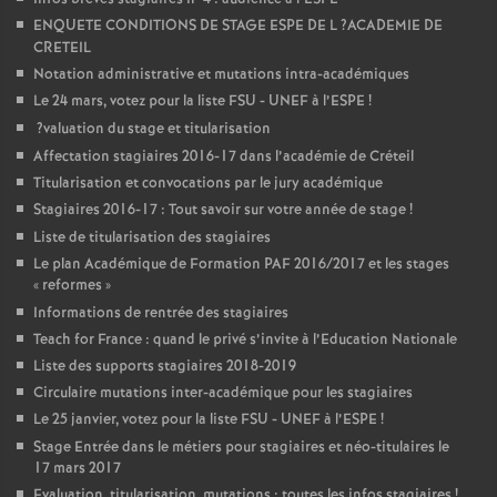
ENQUETE
CONDITIONS
DE
STAGE
ESPE
DE
L
?
ACADEMIE
DE
CRETEIL
Notation administrative et mutations intra-académiques
Le 24 mars, votez pour la liste
FSU
-
UNEF
à l’
ESPE
!
?valuation du stage et titularisation
Affectation stagiaires 2016-17 dans l’académie de Créteil
Titularisation et convocations par le jury académique
Stagiaires 2016-17 : Tout savoir sur votre année de stage
!
Liste de titularisation des stagiaires
Le plan Académique de Formation
PAF
2016/2017 et les stages
«
reformes
»
Informations de rentrée des stagiaires
Teach for France : quand le privé s’invite à l’Education Nationale
Liste des supports stagiaires 2018-2019
Circulaire mutations inter-académique pour les stagiaires
Le 25 janvier, votez pour la liste
FSU
-
UNEF
à l’
ESPE
!
Stage Entrée dans le métiers pour stagiaires et néo-titulaires le
17 mars 2017
Evaluation, titularisation, mutations : toutes les infos stagiaires
!