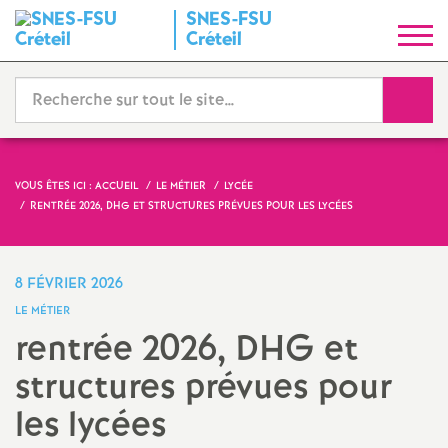
SNES
-
FSU
S
Créteil
y
Reche
n
d
VOUS ÊTES ICI :
ACCUEIL
LE MÉTIER
LYCÉE
RENTRÉE 2026,
DHG
ET STRUCTURES PRÉVUES POUR LES LYCÉES
i
c
8 FÉVRIER 2026
LE MÉTIER
a
rentrée 2026,
DHG
et
structures prévues pour
t
les lycées
N