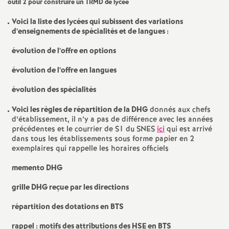
outil 2 pour construire un
TRMD
de lycée
e
Voici la liste des lycées qui subissent des variations
d’enseignements de spécialités et de langues :
c
évolution de l’offre en options
o
évolution de l’offre en langues
n
évolution des spécialités
Voici les règles de répartition de la
DHG
donnés aux chefs
d
d’établissement, il n’y a pas de différence avec les années
précédentes et le courrier de S1 du
SNES
ici
qui est arrivé
d
dans tous les établissements sous forme papier en 2
exemplaires qui rappelle les horaires officiels
e
memento
DHG
grille
DHG
reçue par les directions
g
répartition des dotations en
BTS
r
rappel : motifs des attributions des
HSE
en
BTS