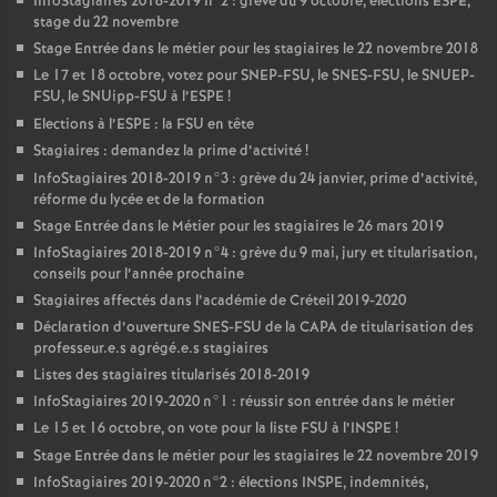
InfoStagiaires 2018-2019 n°2 : grève du 9 octobre, élections
ESPE
,
stage du 22 novembre
Stage Entrée dans le métier pour les stagiaires le 22 novembre 2018
Le 17 et 18 octobre, votez pour
SNEP
-
FSU
, le
SNES
-
FSU
, le
SNUEP
-
FSU
, le SNUipp-
FSU
à l’
ESPE
!
Elections à l’
ESPE
: la
FSU
en tête
Stagiaires : demandez la prime d’activité
!
InfoStagiaires 2018-2019 n°3 : grève du 24 janvier, prime d’activité,
réforme du lycée et de la formation
Stage Entrée dans le Métier pour les stagiaires le 26 mars 2019
InfoStagiaires 2018-2019 n°4 : grève du 9 mai, jury et titularisation,
conseils pour l’année prochaine
Stagiaires affectés dans l’académie de Créteil 2019-2020
Déclaration d’ouverture
SNES
-
FSU
de la
CAPA
de titularisation des
professeur.e.s agrégé.e.s stagiaires
Listes des stagiaires titularisés 2018-2019
InfoStagiaires 2019-2020 n°1 : réussir son entrée dans le métier
Le 15 et 16 octobre, on vote pour la liste
FSU
à l’
INSPE
!
Stage Entrée dans le métier pour les stagiaires le 22 novembre 2019
InfoStagiaires 2019-2020 n°2 : élections
INSPE
, indemnités,