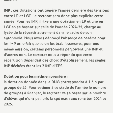
baisser.
o
IMP
: ces dotations ont généré l’année dernière des tensions
entre
LP
et
LGT
. Le rectorat sera donc plus explicite cette
u
année. Pour les
IMP
, il fixera une dotation en
LP
et une en
LGT
en se basant sur celle de l’année 2024-25, charge au
lycée de la répartir autrement dans le cadre de son
r
autonomie. Nous avons dénoncé l’absence de barème pour
les
IMP
et le fait que selon les établissements, pour une
s
même mission, certains personnels perçoivent une
IMP
et
d’autres non. Le rectorat nous a répondu que cette
répartition dépendait des choix d’établissement, les seules
IMP
fléchées étant les 2
IMP
d’
EPS
.
Dotation pour les maths en première :
la dotation donnée dans la
DHG
correspondra à 1,5 h par
groupe de 35. Pour estimer à ce stade de l’année le nombre
de groupes à financer, le rectorat va se baser sur le nombre
d’élèves qui n’ont pas pris la spé math aux rentrées 2024 et
2025.