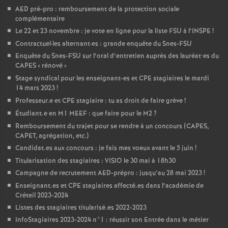
AED
pré-pro : remboursement de la protection sociale
complémentaire
Le 22 et 23 novembre : je vote en ligne pour la liste
FSU
à l’
INSPE
!
Contractuel
·
les alternant
·
es : grande enquête du Snes-
FSU
Enquête du Snes-
FSU
sur l’oral d’entretien auprès des lauréat•es du
CAPES
«
rénové
»
Stage syndical pour les enseignant-es et
CPE
stagiaires le mardi
14 mars 2023
!
Professeur.e et
CPE
stagiaire : tu as droit de faire grève
!
Étudiant.e en M1
MEEF
: que faire pour le M2
?
Remboursement du trajet pour se rendre à un concours (
CAPES
,
CAPET
, agrégation, etc.)
Candidat.es aux concours : je fais mes voeux avant le 5 juin
!
Titularisation des stagiaires :
VISIO
le 30 mai à 18h30
Campagne de recrutement
AED
-prépro : jusqu’au 28 mai 2023
!
Enseignant.es et
CPE
stagiaires affecté.es dans l’académie de
Créteil 2023-2024
Listes des stagiaires titularisé.es 2022-2023
InfoStagiaires 2023-2024 n°1 : réussir son Entrée dans le métier