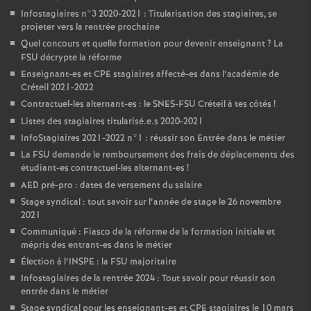
Infostagiaires n°3 2020-2021 : Titularisation des stagiaires, se
projeter vers la rentrée prochaine
Quel concours et quelle formation pour devenir enseignant
? La
FSU
décrypte la réforme
Enseignant-es et
CPE
stagiaires affecté-es dans l’académie de
Créteil 2021-2022
Contractuel-les alternant-es : le
SNES
-
FSU
Créteil à tes côtés
!
Listes des stagiaires titularisé.e.s 2020-2021
InfoStagiaires 2021-2022 n°1 : réussir son Entrée dans le métier
La
FSU
demande le remboursement des frais de déplacements des
étudiant-es contractuel-les alternant-es
!
AED
pré-pro : dates de versement du salaire
Stage syndical : tout savoir sur l’année de stage le 26 novembre
2021
Communiqué : Fiasco de la réforme de la formation initiale et
mépris des entrant-es dans le métier
Élection à l’
INSPE
: la
FSU
majoritaire
Infostagiaires de la rentrée 2024 : Tout savoir pour réussir son
entrée dans le métier
Stage syndical pour les enseignant-es et
CPE
stagiaires le 10 mars