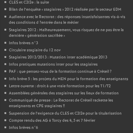
CLES
et C2I2e : la suite
Bilan de l’enquête «
stagiaires
» 2012 réalisée par le secteur
EDM
Audience avec le Rectorat : des réponses insatisfaisantes vis-à-vis
des conditions d
?entrée dans le métier
Stagiaires 2012 : Malheureusement, vous risquez de ne pas être la
dernière «
génération sacrifiée
»
Infos brèves n°3
Circulaire stagiaire du 12 nov
Stagiaires 2012/2013 : Mutation inter académique 2013
Infos pratiques mutations inter pour les stagiaires
PAF
: que pensez-vous de la formation continue à Créteil
?
Info brève 5 : les projets du
MEN
pour la formation des enseignants
Lettre ouverte : droit à une vraie formation pour les T1/T2
Assemblées générales des stagiaires sur les lieux de formation
Communiqué de presse : Le Rectorat de Créteil rackette les
enseignants et
CPE
stagiaires
!!
Suspension de l’exigence du
CLES
et C2I2e pour la titularisation
Compte rendu des
AG
à Torcy des 4, 5 et 7 février
Infos brèves n°6