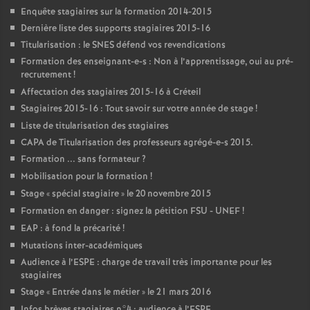
Enquête stagiaires sur la formation 2014-2015
Dernière liste des supports stagiaires 2015-16
Titularisation : le
SNES
défend vos revendications
Formation des enseignant-e-s : Non à l’apprentissage, oui au pré-
recrutement
!
Affectation des stagiaires 2015-16 à Créteil
Stagiaires 2015-16 : Tout savoir sur votre année de stage
!
Liste de titularisation des stagiaires
CAPA
de Titularisation des professeurs agrégé-e-s 2015.
Formation ... sans formateur
?
Mobilisation pour la formation
!
Stage «
spécial stagiaire
» le 20 novembre 2015
Formation en danger : signez la pétition
FSU
-
UNEF
!
EAP
: à fond la précarité
!
Mutations inter-académiques
Audience à l’
ESPE
: charge de travail très importante pour les
stagiaires
Stage «
Entrée dans le métier
» le 21 mars 2016
Infos brèves stagiaires n°4 : audience à l’
ESPE