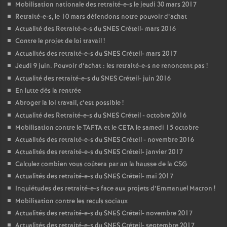
Mobilisation nationale des retraité-e-s le jeudi 30 mars 2017
Retraité-e-s, le 10 mars défendons notre pouvoir d’achat
Actualité des Retraité-e-s du
SNES
Créteil- mars 2016
Contre le projet de loi travail
!
Actualités des retraité-e-s du
SNES
Créteil- mars 2017
Jeudi 9 juin. Pouvoir d’achat : les retraité-e-s ne renoncent pas
!
Actualité des retraité-e-s du
SNES
Créteil- juin 2016
En lutte dès la rentrée
Abroger la loi travail, c’est possible
!
Actualité des Retraité-e-s du
SNES
Créteil - octobre 2016
Mobilisation contre le
TAFTA
et le
CETA
le samedi 15 octobre
Actualités des retraité-e-s du
SNES
Créteil - novembre 2016
Actualités des retraité-e-s du
SNES
Créteil- janvier 2017
Calculez combien vous coûtera par an la hausse de la
CSG
Actualités des retraité-e-s du
SNES
Créteil- mai 2017
Inquiétudes des retraité-e-s face aux projets d’Emmanuel Macron
!
Mobilisation contre les reculs sociaux
Actualités des retraité-e-s du
SNES
Créteil- novembre 2017
Actualités des retraité-e-s du
SNES
Créteil- septembre 2017