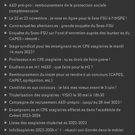
AED
pré-pro : remboursement de la protection sociale
complémentaire
Le 22 et 23 novembre : je vote en ligne pour la liste
FSU
à l’
INSPE
!
Contractuel
·
les alternant
·
es : grande enquête du Snes-
FSU
Enquête du Snes-
FSU
sur l’oral d’entretien auprès des lauréat•es du
CAPES
«
rénové
»
Stage syndical pour les enseignant-es et
CPE
stagiaires le mardi
14 mars 2023
!
Professeur.e et
CPE
stagiaire : tu as droit de faire grève
!
Étudiant.e en M1
MEEF
: que faire pour le M2
?
Remboursement du trajet pour se rendre à un concours (
CAPES
,
CAPET
, agrégation, etc.)
Candidat.es aux concours : je fais mes voeux avant le 5 juin
!
Titularisation des stagiaires :
VISIO
le 30 mai à 18h30
Campagne de recrutement
AED
-prépro : jusqu’au 28 mai 2023
!
Enseignant.es et
CPE
stagiaires affecté.es dans l’académie de
Créteil 2023-2024
Listes des stagiaires titularisé.es 2022-2023
InfoStagiaires 2023-2024 n°1 : réussir son Entrée dans le métier