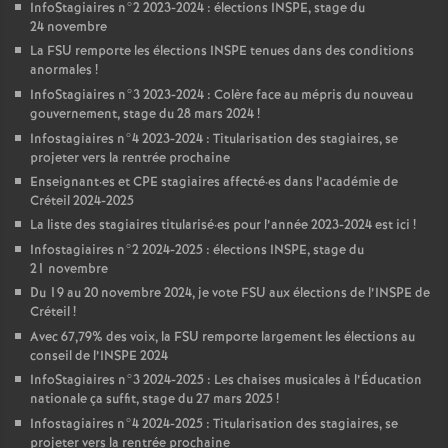
InfoStagiaires n°2 2023-2024 : élections
INSPE
, stage du
24 novembre
La
FSU
remporte les élections
INSPE
tenues dans des conditions
anormales
!
InfoStagiaires n°3 2023-2024 : Colère face au mépris du nouveau
gouvernement, stage du 28 mars 2024
!
Infostagiaires n°4 2023-2024 : Titularisation des stagiaires, se
projeter vers la rentrée prochaine
Enseignant
·
es et
CPE
stagiaires affecté
·
es dans l’académie de
Créteil 2024-2025
La liste des stagiaires titularisé
·
es pour l’année 2023-2024 est ici
!
Infostagiaires n°2 2024-2025 : élections
INSPE
, stage du
21 novembre
Du 19 au 20 novembre 2024, je vote
FSU
aux élections de l’
INSPE
de
Créteil
!
Avec 67,79% des voix, la
FSU
remporte largement les élections au
conseil de l’
INSPE
2024
InfoStagiaires n°3 2024-2025 : Les chaises musicales à l’Éducation
nationale ça suffit, stage du 27 mars 2025
!
Infostagiaires n°4 2024-2025 : Titularisation des stagiaires, se
projeter vers la rentrée prochaine