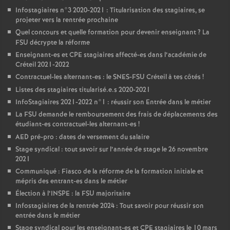
Infostagiaires n°3 2020-2021 : Titularisation des stagiaires, se
projeter vers la rentrée prochaine
Quel concours et quelle formation pour devenir enseignant
? La
FSU
décrypte la réforme
Enseignant-es et
CPE
stagiaires affecté-es dans l’académie de
Créteil 2021-2022
Contractuel-les alternant-es : le
SNES
-
FSU
Créteil à tes côtés
!
Listes des stagiaires titularisé.e.s 2020-2021
InfoStagiaires 2021-2022 n°1 : réussir son Entrée dans le métier
La
FSU
demande le remboursement des frais de déplacements des
étudiant-es contractuel-les alternant-es
!
AED
pré-pro : dates de versement du salaire
Stage syndical : tout savoir sur l’année de stage le 26 novembre
2021
Communiqué : Fiasco de la réforme de la formation initiale et
mépris des entrant-es dans le métier
Élection à l’
INSPE
: la
FSU
majoritaire
Infostagiaires de la rentrée 2024 : Tout savoir pour réussir son
entrée dans le métier
Stage syndical pour les enseignant-es et
CPE
stagiaires le 10 mars