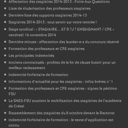
Affectation des stagiaires 2014-2015 : Foire Aux Questions
Liste de titularisation des professeurs stagiaires
Dernière liste des supports stagiaires 2014-15
Stagiaires 2014-2015 : tout savoir sur votre rentrée
!
Stage syndical : «
STAGIAIRE
...
ET
D
?J
?
ENSEIGNANT
/
CPE
»
vendredi 14 novembre 2014
Dernière minute : affectation des lauréat-e-s du concours réservé
Formation des professeurs et
CPE
stagiaires
Les principales indemnités
Anciens contractuels : profitez de la fin de clause butoir pour un
meilleur reclassement
Indemnité forfaitaire de formation
Informations d’actualité pour les stagiaires : infos brèves n°1
Formation des professeurs et
CPE
stagiaires : signez la pétition
FSU
Le
SNES
-
FSU
soutient la mobilisation des stagiaires de l’académie
de Crétei
Rassemblement des stagiaires du 8 octobre devant le Rectorat
Indemnité forfaitaire de formation : le texte d’application est
connu