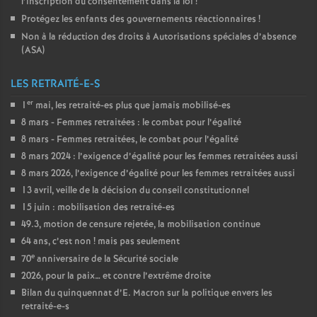
l’inscription du consentement dans la loi
!
Protégez les enfants des gouvernements réactionnaires
!
Non à la réduction des droits à Autorisations spéciales d’absence
(
ASA
)
LES RETRAITÉ-E-S
er
1
mai, les retraité-es plus que jamais mobilisé-es
8 mars - Femmes retraitées : le combat pour l’égalité
8 mars - Femmes retraitées, le combat pour l’égalité
8 mars 2024 : l’exigence d’égalité pour les femmes retraitées aussi
8 mars 2026, l’exigence d’égalité pour les femmes retraitées aussi
13 avril, veille de la décision du conseil constitutionnel
15 juin : mobilisation des retraité-es
49.3, motion de censure rejetée, la mobilisation continue
64 ans, c’est non
! mais pas seulement
e
70
anniversaire de la Sécurité sociale
2026, pour la paix… et contre l’extrême droite
Bilan du quinquennat d’E. Macron sur la politique envers les
retraité-e-s