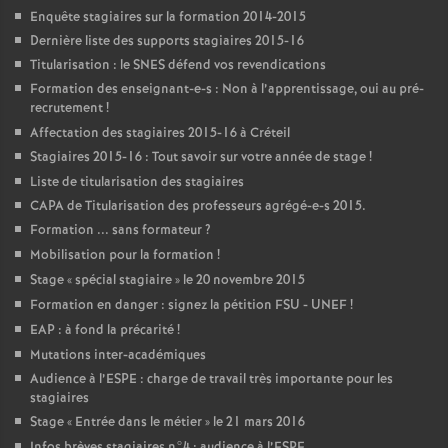
Enquête stagiaires sur la formation 2014-2015
Dernière liste des supports stagiaires 2015-16
Titularisation : le
SNES
défend vos revendications
Formation des enseignant-e-s : Non à l’apprentissage, oui au pré-
recrutement
!
Affectation des stagiaires 2015-16 à Créteil
Stagiaires 2015-16 : Tout savoir sur votre année de stage
!
Liste de titularisation des stagiaires
CAPA
de Titularisation des professeurs agrégé-e-s 2015.
Formation ... sans formateur
?
Mobilisation pour la formation
!
Stage «
spécial stagiaire
» le 20 novembre 2015
Formation en danger : signez la pétition
FSU
-
UNEF
!
EAP
: à fond la précarité
!
Mutations inter-académiques
Audience à l’
ESPE
: charge de travail très importante pour les
stagiaires
Stage «
Entrée dans le métier
» le 21 mars 2016
Infos brèves stagiaires n°4 : audience à l’
ESPE