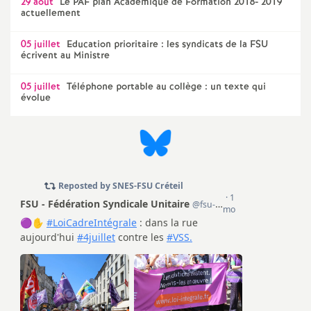
29 août
Le
PAF
plan Académique de Formation 2018- 2019
e
actuellement
c
05 juillet
Education prioritaire : les syndicats de la
FSU
écrivent au Ministre
o
05 juillet
Téléphone portable au collège : un texte qui
évolue
n
d
d
e
g
r