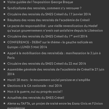
Visite guidée de l
?exposition George Braque
Syndicalisme des retraités, comment s’y retrouver
?
Circulaire des retraités du
SNES
Créteil du 17 janvier 2014
Résultats des votes des retraités de l’académie de Créteil
Le pacte de responsabilité : une vieille revendication du Medef
qu’aucun gouvernement n’avait osé satisfaire depuis la Libération
er
Circulaire des retraités du
SNES
Créteil du 1
avril 2014
CONFERENCE
-
DEBAT
sur le thème «
la gauche radicale en
Europe
»
LUNDI
5
MAI
2014
Appel à la mobilisation des retraité(e)s : manifestation le 3 juin à
Paris
Circulaire des retraités du
SNES
Créteil du 22 mai 2014
Assemblée générale des retraités de l’académie de Créteil le 27 juin
2014
Mardi 28 mars : le mouvement social persiste et s’amplifie
Elections à la
CA
nationale - mai 2014
Non à la guerre, oui au progrès social
!
Actualités des retraités du
SNES
Créteil
Alerte au
TAFTA
, un projet de traité entre les Etats-Unis et l’Union
européenne