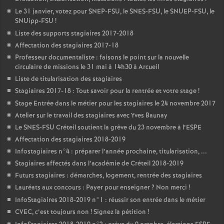
Le 31 janvier, votez pour
SNEP
-
FSU
, le
SNES
-
FSU
, le
SNUEP
-
FSU
, le
SNUipp-
FSU
!
Liste des supports stagiaires 2017-2018
Affectation des stagiaires 2017-18
Professeur documentaliste : faisons le point sur la nouvelle
circulaire de missions le 31 mai à 14h30 à Arcueil
Liste de titularisation des stagiaires
Stagiaires 2017-18 : Tout savoir pour la rentrée et votre stage
!
Stage Entrée dans le métier pour les stagiaires le 24 novembre 2017
Atelier sur le travail des stagiaires avec Yves Baunay
Le
SNES
-
FSU
Créteil soutient la grève du 23 novembre à l’
ESPE
Affectation des stagiaires 2018-2019
Infostagiaires n°4 : préparer l’année prochaine, titularisation, ...
Stagiaires affectés dans l’académie de Créteil 2018-2019
Futurs stagiaires : démarches, logement, rentrée des stagiaires
Lauréats aux concours : Payer pour enseigner
? Non merci
!
InfoStagiaires 2018-2019 n°1 : réussir son entrée dans le métier
CVEC
, c’est toujours non
! Signez la pétition
!