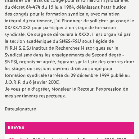
e
titulaires de l’Etat du congé pour la formation syndicale et
du décret 84-474 du 15 juin 1984, définissant l’attribution
des congés pour la formation syndicale, avec maintien
m
intégral du traitement, j’ai l’honneur de solliciter un congé le
XX
/
XX
/
20XX
pour participer à un stage de formation
e
syndicale. Ce stage se déroulera à
XXXX
. Il est organisé par
la section académique du
SNES
-
FSU
sous l’égide de
n
l’
I.R.H.S.E.S.
(Institut de Recherches Historiques sur le
Syndicalisme dans les enseignements de Second degré -
SNES
), organisme agréé, figurant sur la liste des centres dont
t
les stages ou sessions ouvrent droit au congé pour
formation syndicale (arrêté du 29 décembre 1999 publié au
s
J.O.R.F.
du 6 janvier 2000).
Je vous prie d’agréer, Monsieur le Recteur, l’expression de
d
mes sentiments respectueux.
Date,signature
e
S
BRÈVES