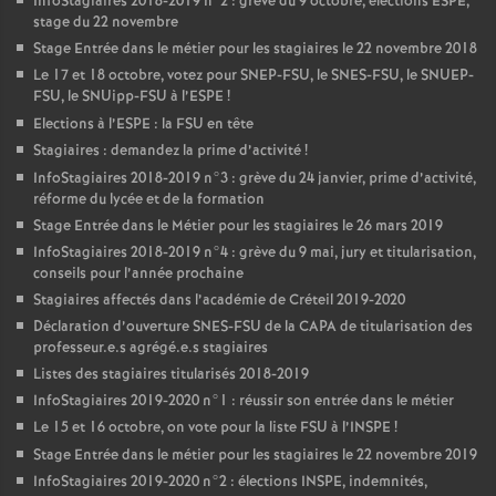
InfoStagiaires 2018-2019 n°2 : grève du 9 octobre, élections
ESPE
,
stage du 22 novembre
Stage Entrée dans le métier pour les stagiaires le 22 novembre 2018
Le 17 et 18 octobre, votez pour
SNEP
-
FSU
, le
SNES
-
FSU
, le
SNUEP
-
FSU
, le SNUipp-
FSU
à l’
ESPE
!
Elections à l’
ESPE
: la
FSU
en tête
Stagiaires : demandez la prime d’activité
!
InfoStagiaires 2018-2019 n°3 : grève du 24 janvier, prime d’activité,
réforme du lycée et de la formation
Stage Entrée dans le Métier pour les stagiaires le 26 mars 2019
InfoStagiaires 2018-2019 n°4 : grève du 9 mai, jury et titularisation,
conseils pour l’année prochaine
Stagiaires affectés dans l’académie de Créteil 2019-2020
Déclaration d’ouverture
SNES
-
FSU
de la
CAPA
de titularisation des
professeur.e.s agrégé.e.s stagiaires
Listes des stagiaires titularisés 2018-2019
InfoStagiaires 2019-2020 n°1 : réussir son entrée dans le métier
Le 15 et 16 octobre, on vote pour la liste
FSU
à l’
INSPE
!
Stage Entrée dans le métier pour les stagiaires le 22 novembre 2019
InfoStagiaires 2019-2020 n°2 : élections
INSPE
, indemnités,