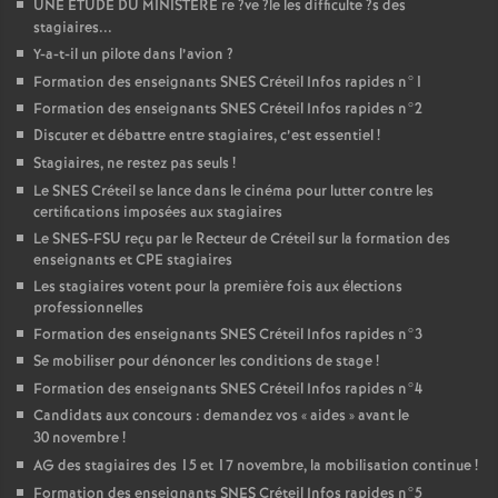
UNE
ETUDE
DU
MINISTERE
re
?ve
?le les difficulte
?s des
stagiaires...
Y-a-t-il un pilote dans l’avion
?
Formation des enseignants
SNES
Créteil Infos rapides n°1
Formation des enseignants
SNES
Créteil Infos rapides n°2
Discuter et débattre entre stagiaires, c’est essentiel
!
Stagiaires, ne restez pas seuls
!
Le
SNES
Créteil se lance dans le cinéma pour lutter contre les
certifications imposées aux stagiaires
Le
SNES
-
FSU
reçu par le Recteur de Créteil sur la formation des
enseignants et
CPE
stagiaires
Les stagiaires votent pour la première fois aux élections
professionnelles
Formation des enseignants
SNES
Créteil Infos rapides n°3
Se mobiliser pour dénoncer les conditions de stage
!
Formation des enseignants
SNES
Créteil Infos rapides n°4
Candidats aux concours : demandez vos «
aides
» avant le
30 novembre
!
AG
des stagiaires des 15 et 17 novembre, la mobilisation continue
!
Formation des enseignants
SNES
Créteil Infos rapides n°5