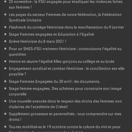
25 novembre : la
FSU
engagée pour éradiquer les violences faites
aux femmes
!
Les pages du secteur Femmes de notre fédération, la Fédération
Syndicale Unitaire
Flashmob du cortège féministe dans la manifestation du 9 janvier
Stage Femmes engagées et Education à l’Egalité
Grève féministe du 8 mars 2021
!
Pour un
SNES
-
FSU
vraiment féministe : construisons l’égalité au
quotidien
Mettre en œuvre l’égalité filles-garçons au collège et au lycée
Engagement syndical et combat féministe : la conciliation est-elle
possible
?
Stage Femmes Engagées du 30 avril : les documents.
Stage femme engagées. Des schémas pour construire son image
corporelle
Une nouvelle avancée dans le respect des droits des femmes non
titulaires de l’académie de Créteil
Supplément grossesse et parentalités : tout comprendre sur mes
droits
!
Tou
·
tes mobilisé
·
es le 19 octobre contre la culture du viol et pour