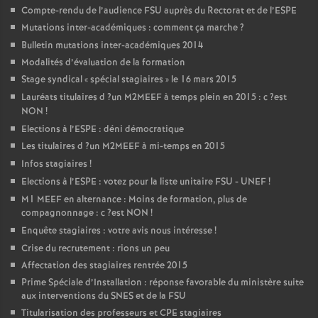
Compte-rendu de l’audience
FSU
auprès du Rectorat et de l’
ESPE
Mutations inter-académiques : comment ça marche
?
Bulletin mutations inter-académiques 2014
Modalités d’évaluation de la formation
Stage syndical «
spécial stagiaires
» le 16 mars 2015
Lauréats titulaires d
?un
M2MEEF
à temps plein en 2015 : c
?est
NON
!
Elections à l’
ESPE
: déni démocratique
Les titulaires d
?un
M2MEEF
à mi-temps en 2015
Infos stagiaires
!
Elections à l’
ESPE
: votez pour la liste unitaire
FSU
-
UNEF
!
M1
MEEF
en alternance : Moins de formation, plus de
compagnonnage : c
?est
NON
!
Enquête stagiaires : votre avis nous intéresse
!
Crise du recrutement : rions un peu
Affectation des stagiaires rentrée 2015
Prime Spéciale d’Installation : réponse favorable du ministère suite
aux interventions du
SNES
et de la
FSU
Titularisation des professeurs et
CPE
stagiaires