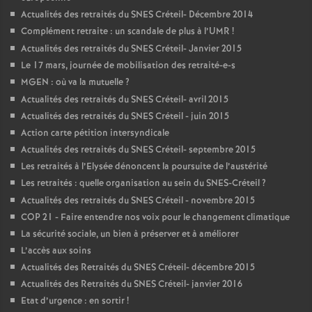
Actualités des retraités du
SNES
Créteil- Décembre 2014
Complément retraite : un scandale de plus à l’
UMR
!
Actualités des retraités du
SNES
Créteil- Janvier 2015
Le 17 mars, journée de mobilisation des retraité-e-s
MGEN
: où va la mutuelle
?
Actualités des retraités du
SNES
Créteil- avril 2015
Actualités des retraités du
SNES
Créteil - juin 2015
Action carte pétition intersyndicale
Actualités des retraités du
SNES
Créteil- septembre 2015
Les retraités à l’Elysée dénoncent la poursuite de l’austérité
Les retraités : quelle organisation au sein du
SNES
-Créteil
?
Actualités des retraités du
SNES
Créteil - novembre 2015
COP
21 - Faire entendre nos voix pour le changement climatique
La sécurité sociale, un bien à préserver et à améliorer
L’accès aux soins
Actualités des Retraités du
SNES
Créteil- décembre 2015
Actualités des Retraités du
SNES
Créteil- janvier 2016
Etat d’urgence : en sortir
!