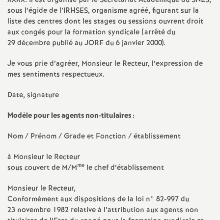
e
XXXX
. Il est organisé par le Secrétariat Académique du
SNES
,
sous l’égide de l’
IRHSES
, organisme agréé, figurant sur la
s
liste des centres dont les stages ou sessions ouvrent droit
aux congés pour la formation syndicale (arrêté du
29 décembre publié au
JORF
du 6 janvier 2000).
E
Je vous prie d’agréer, Monsieur le Recteur, l’expression de
n
mes sentiments respectueux.
s
Date, signature
Modèle pour les agents non-titulaires :
e
Nom / Prénom / Grade et Fonction / établissement
i
à Monsieur le Recteur
me
sous couvert de M/M
le chef d’établissement
g
Monsieur le Recteur,
n
Conformément aux dispositions de la loi n° 82-997 du
23 novembre 1982 relative à l’attribution aux agents non