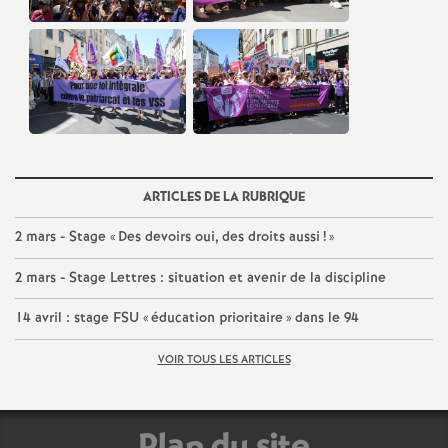
é
O
r
l
ARTICLES DE LA RUBRIQUE
é
2 mars - Stage «
Des devoirs oui, des droits aussi
!
»
a
2 mars - Stage Lettres : situation et avenir de la discipline
14 avril : stage
FSU
«
éducation prioritaire
» dans le 94
n
VOIR TOUS LES ARTICLES
s
T
Plan du site