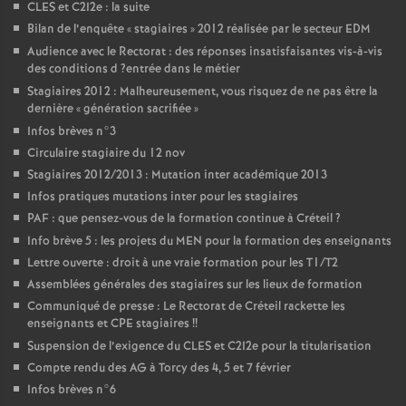
CLES
et C2I2e : la suite
Bilan de l’enquête «
stagiaires
» 2012 réalisée par le secteur
EDM
Audience avec le Rectorat : des réponses insatisfaisantes vis-à-vis
des conditions d
?entrée dans le métier
Stagiaires 2012 : Malheureusement, vous risquez de ne pas être la
dernière «
génération sacrifiée
»
Infos brèves n°3
Circulaire stagiaire du 12 nov
Stagiaires 2012/2013 : Mutation inter académique 2013
Infos pratiques mutations inter pour les stagiaires
PAF
: que pensez-vous de la formation continue à Créteil
?
Info brève 5 : les projets du
MEN
pour la formation des enseignants
Lettre ouverte : droit à une vraie formation pour les T1/T2
Assemblées générales des stagiaires sur les lieux de formation
Communiqué de presse : Le Rectorat de Créteil rackette les
enseignants et
CPE
stagiaires
!!
Suspension de l’exigence du
CLES
et C2I2e pour la titularisation
Compte rendu des
AG
à Torcy des 4, 5 et 7 février
Infos brèves n°6