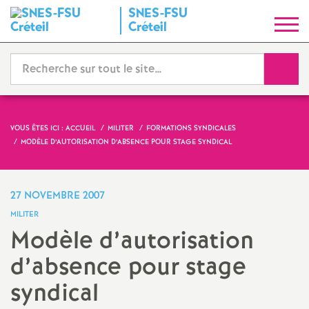
SNES
-
FSU
S
Créteil
y
Reche
n
d
VOUS ÊTES ICI :
ACCUEIL
MILITER
FORMATIONS SYNDICALES
MODÈLE D’AUTORISATION D’ABSENCE POUR STAGE SYNDICAL
i
c
27 NOVEMBRE 2007
MILITER
a
Modèle d’autorisation
d’absence pour stage
t
syndical
N