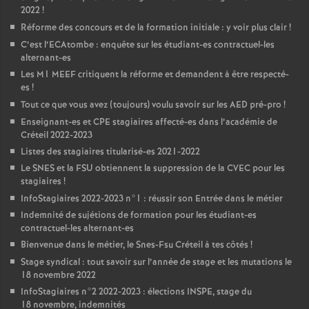
2022
!
Réforme des concours et de la formation initiale : y voir plus clair
!
C’est l’ECAtombe : enquête sur les étudiant-es contractuel-les
alternant-es
Les M1
MEEF
critiquent la réforme et demandent à être respecté-
es
!
Tout ce que vous avez (toujours) voulu savoir sur les
AED
pré-pro
!
Enseignant-es et
CPE
stagiaires affecté-es dans l’académie de
Créteil 2022-2023
Listes des stagiaires titularisé-es 2021-2022
Le
SNES
et la
FSU
obtiennent la suppression de la
CVEC
pour les
stagiaires
!
InfoStagiaires 2022-2023 n°1 : réussir son Entrée dans le métier
Indemnité de sujétions de formation pour les étudiant-es
contractuel-les alternant-es
Bienvenue dans le métier, le Snes-Fsu Créteil à tes côtés
!
Stage syndical : tout savoir sur l’année de stage et les mutations le
18 novembre 2022
InfoStagiaires n°2 2022-2023 : élections
INSPE
, stage du
18 novembre, indemnités