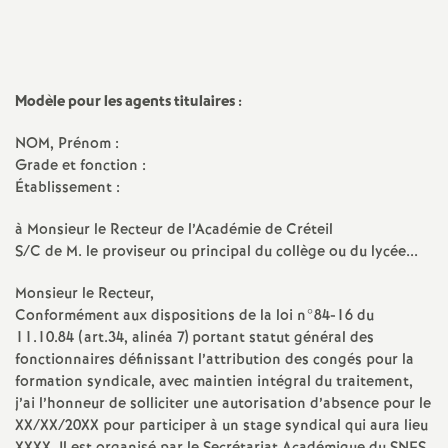
a
t
Modèle pour les agents titulaires :
i
NOM
, Prénom :
Grade et fonction :
o
Établissement :
à Monsieur le Recteur de l’Académie de Créteil
n
S/C de M. le proviseur ou principal du collège ou du lycée...
a
Monsieur le Recteur,
Conformément aux dispositions de la loi n°84-16 du
l
11.10.84 (art.34, alinéa 7) portant statut général des
fonctionnaires définissant l’attribution des congés pour la
formation syndicale, avec maintien intégral du traitement,
d
j’ai l’honneur de solliciter une autorisation d’absence pour le
XX
/
XX
/
20XX
pour participer à un stage syndical qui aura lieu