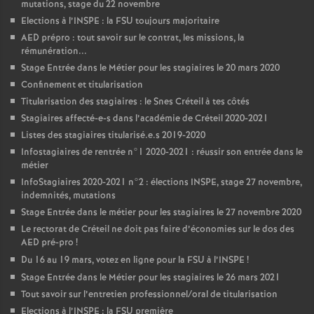
mutations, stage du 22 novembre
Elections à l’
INSPE
: la
FSU
toujours majoritaire
AED
prépro : tout savoir sur le contrat, les missions, la
rémunération...
Stage Entrée dans le Métier pour les stagiaires le 20 mars 2020
Confinement et titularisation
Titularisation des stagiaires : le Snes Créteil à tes côtés
Stagiaires affecté-e-s dans l’académie de Créteil 2020-2021
Listes des stagiaires titularisé.e.s 2019-2020
Infostagiaires de rentrée n°1 2020-2021 : réussir son entrée dans le
métier
InfoStagiaires 2020-2021 n°2 : élections
INSPE
, stage 27 novembre,
indemnités, mutations
Stage Entrée dans le métier pour les stagiaires le 27 novembre 2020
Le rectorat de Créteil ne doit pas faire d’économies sur le dos des
AED
pré-pro
!
Du 16 au 19 mars, votez en ligne pour la
FSU
à l’
INSPE
!
Stage Entrée dans le Métier pour les stagiaires le 26 mars 2021
Tout savoir sur l’entretien professionnel/oral de titularisation
Elections à l’
INSPE
: la
FSU
première