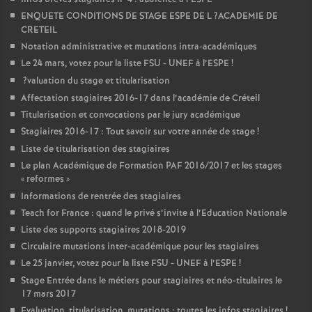
ENQUETE
CONDITIONS
DE
STAGE
ESPE
DE
L
?
ACADEMIE
DE
CRETEIL
Notation administrative et mutations intra-académiques
Le 24 mars, votez pour la liste
FSU
-
UNEF
à l’
ESPE
!
?valuation du stage et titularisation
Affectation stagiaires 2016-17 dans l’académie de Créteil
Titularisation et convocations par le jury académique
Stagiaires 2016-17 : Tout savoir sur votre année de stage
!
Liste de titularisation des stagiaires
Le plan Académique de Formation
PAF
2016/2017 et les stages
«
reformes
»
Informations de rentrée des stagiaires
Teach for France : quand le privé s’invite à l’Education Nationale
Liste des supports stagiaires 2018-2019
Circulaire mutations inter-académique pour les stagiaires
Le 25 janvier, votez pour la liste
FSU
-
UNEF
à l’
ESPE
!
Stage Entrée dans le métiers pour stagiaires et néo-titulaires le
17 mars 2017
Evaluation, titularisation, mutations : toutes les infos stagiaires
!