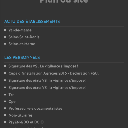
o
ACTU DES ÉTABLISSEMENTS
u
Val-de-Marne
Seine-Saint-Denis
r
Seine-et-Marne
s
LES PERSONNELS
Signature des
VS
: La vigilance s’impose
!
Capa d
?installation Agrégés 2015 - Déclaration
FSU
.
Signature des états
VS
: la vigilance s’impose
!
Signature des états
VS
: la vigilance s’impose
!
Tzr
Cpe
Professeur-e-s documentalistes
Non-titulaires
PsyEN-
EDO
et
DCIO