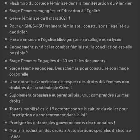
Flashmob du cortège féministe dans la manifestation du 9 janvier
Stage Femmes engagées et Education à l’Egalité
Grève féministe du 8 mars 2021
!
Pour un
SNES
-
FSU
vraiment féministe : construisons l’égalité au
quotidien
Mettre en œuvre l’égalité filles-garçons au collège et au lycée
Engagement syndical et combat féministe : la conciliation est-elle
possible
?
Stage Femmes Engagées du 30 avril : les documents.
Stage femme engagées. Des schémas pour construire son image
corporelle
Une nouvelle avancée dans le respect des droits des femmes non
titulaires de l’académie de Créteil
Supplément grossesse et parentalités : tout comprendre sur mes
droits
!
Tou
·
tes mobilisé
·
es le 19 octobre contre la culture du viol et pour
l’inscription du consentement dans la loi
!
Protégez les enfants des gouvernements réactionnaires
!
Non à la réduction des droits à Autorisations spéciales d’absence
(
ASA
)