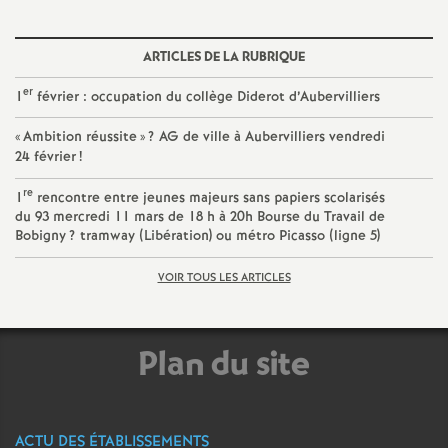
é
ARTICLES DE LA RUBRIQUE
O
er
1
février : occupation du collège Diderot d’Aubervilliers
r
«
Ambition réussite
»
?
AG
de ville à Aubervilliers vendredi
24 février
!
l
re
1
rencontre entre jeunes majeurs sans papiers scolarisés
du 93 mercredi 11 mars de 18 h à 20h Bourse du Travail de
é
Bobigny
? tramway (Libération) ou métro Picasso (ligne 5)
a
VOIR TOUS LES ARTICLES
n
Plan du site
s
T
ACTU DES ÉTABLISSEMENTS