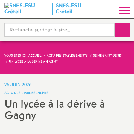
SNES
-
FSU
S
Créteil
y
Reche
n
d
VOUS ÊTES ICI :
ACCUEIL
ACTU DES ÉTABLISSEMENTS
SEINE-SAINT-DENIS
UN LYCÉE À LA DÉRIVE À GAGNY
i
c
26 JUIN 2026
ACTU DES ÉTABLISSEMENTS
a
Un lycée à la dérive à
Gagny
t
N