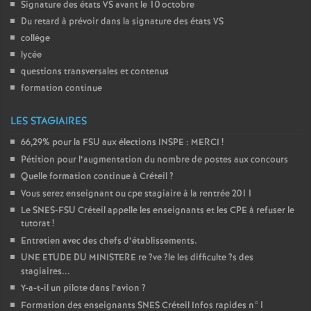
Signature des états
VS
avant le 10 octobre
Du retard à prévoir dans la signature des états
VS
collège
lycée
questions transversales et contenus
formation continue
LES STAGIAIRES
66,29% pour la
FSU
aux élections
INSPE
:
MERCI
!
Pétition pour l’augmentation du nombre de postes aux concours
Quelle formation continue à Créteil
?
Vous serez enseignant ou cpe stagiaire à la rentrée 2011
Le
SNES
-
FSU
Créteil appelle les enseignants et les
CPE
à refuser le
tutorat
!
Entretien avec des chefs d’établissements.
UNE
ETUDE
DU
MINISTERE
re
?ve
?le les difficulte
?s des
stagiaires...
Y-a-t-il un pilote dans l’avion
?
Formation des enseignants
SNES
Créteil Infos rapides n°1