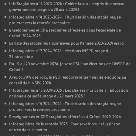
InfoStagiaires n°3 2023-2024 : Colère face au mépris du nouveau
gouvernement, stage du 28 mars 2024
!
Infostagiaires n°4 2023-2024 : Titularisation des stagiaires, se
projeter vers la rentrée prochaine
Enseignant
·
es et
CPE
stagiaires affecté
·
es dans l’académie de
Créteil 2024-2025
La liste des stagiaires titularisé
·
es pour l’année 2023-2024 est ici
!
Infostagiaires n°2 2024-2025 : élections
INSPE
, stage du
21 novembre
Du 19 au 20 novembre 2024, je vote
FSU
aux élections de l’
INSPE
de
Créteil
!
Avec 67,79% des voix, la
FSU
remporte largement les élections au
conseil de l’
INSPE
2024
InfoStagiaires n°3 2024-2025 : Les chaises musicales à l’Éducation
nationale ça suffit, stage du 27 mars 2025
!
Infostagiaires n°4 2024-2025 : Titularisation des stagiaires, se
projeter vers la rentrée prochaine
Enseignant
·
es et
CPE
stagiaires affecté
·
es à Créteil 2025-2026
Infostagiaires de la rentrée 2025 : Tout savoir pour réussir son
entrée dans le métier