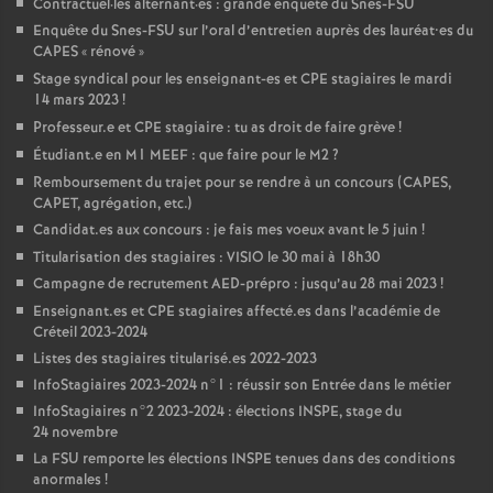
Contractuel
·
les alternant
·
es : grande enquête du Snes-
FSU
Enquête du Snes-
FSU
sur l’oral d’entretien auprès des lauréat•es du
CAPES
«
rénové
»
Stage syndical pour les enseignant-es et
CPE
stagiaires le mardi
14 mars 2023
!
Professeur.e et
CPE
stagiaire : tu as droit de faire grève
!
Étudiant.e en M1
MEEF
: que faire pour le M2
?
Remboursement du trajet pour se rendre à un concours (
CAPES
,
CAPET
, agrégation, etc.)
Candidat.es aux concours : je fais mes voeux avant le 5 juin
!
Titularisation des stagiaires :
VISIO
le 30 mai à 18h30
Campagne de recrutement
AED
-prépro : jusqu’au 28 mai 2023
!
Enseignant.es et
CPE
stagiaires affecté.es dans l’académie de
Créteil 2023-2024
Listes des stagiaires titularisé.es 2022-2023
InfoStagiaires 2023-2024 n°1 : réussir son Entrée dans le métier
InfoStagiaires n°2 2023-2024 : élections
INSPE
, stage du
24 novembre
La
FSU
remporte les élections
INSPE
tenues dans des conditions
anormales
!