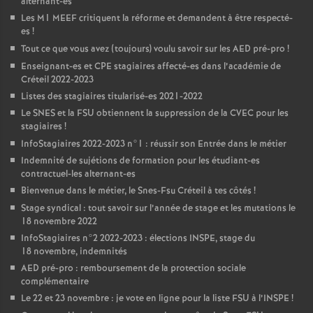
alternant-es
Les M1
MEEF
critiquent la réforme et demandent à être respecté-
es
!
Tout ce que vous avez (toujours) voulu savoir sur les
AED
pré-pro
!
Enseignant-es et
CPE
stagiaires affecté-es dans l’académie de
Créteil 2022-2023
Listes des stagiaires titularisé-es 2021-2022
Le
SNES
et la
FSU
obtiennent la suppression de la
CVEC
pour les
stagiaires
!
InfoStagiaires 2022-2023 n°1 : réussir son Entrée dans le métier
Indemnité de sujétions de formation pour les étudiant-es
contractuel-les alternant-es
Bienvenue dans le métier, le Snes-Fsu Créteil à tes côtés
!
Stage syndical : tout savoir sur l’année de stage et les mutations le
18 novembre 2022
InfoStagiaires n°2 2022-2023 : élections
INSPE
, stage du
18 novembre, indemnités
AED
pré-pro : remboursement de la protection sociale
complémentaire
Le 22 et 23 novembre : je vote en ligne pour la liste
FSU
à l’
INSPE
!