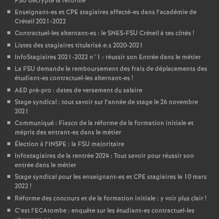
FSU
décrypte la réforme
Enseignant-es et
CPE
stagiaires affecté-es dans l’académie de
Créteil 2021-2022
Contractuel-les alternant-es : le
SNES
-
FSU
Créteil à tes côtés
!
Listes des stagiaires titularisé.e.s 2020-2021
InfoStagiaires 2021-2022 n°1 : réussir son Entrée dans le métier
La
FSU
demande le remboursement des frais de déplacements des
étudiant-es contractuel-les alternant-es
!
AED
pré-pro : dates de versement du salaire
Stage syndical : tout savoir sur l’année de stage le 26 novembre
2021
Communiqué : Fiasco de la réforme de la formation initiale et
mépris des entrant-es dans le métier
Élection à l’
INSPE
: la
FSU
majoritaire
Infostagiaires de la rentrée 2024 : Tout savoir pour réussir son
entrée dans le métier
Stage syndical pour les enseignant-es et
CPE
stagiaires le 10 mars
2022
!
Réforme des concours et de la formation initiale : y voir plus clair
!
C’est l’ECAtombe : enquête sur les étudiant-es contractuel-les