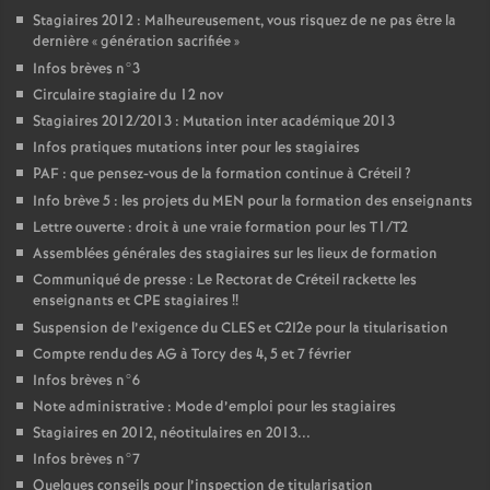
Stagiaires 2012 : Malheureusement, vous risquez de ne pas être la
dernière «
génération sacrifiée
»
Infos brèves n°3
Circulaire stagiaire du 12 nov
Stagiaires 2012/2013 : Mutation inter académique 2013
Infos pratiques mutations inter pour les stagiaires
PAF
: que pensez-vous de la formation continue à Créteil
?
Info brève 5 : les projets du
MEN
pour la formation des enseignants
Lettre ouverte : droit à une vraie formation pour les T1/T2
Assemblées générales des stagiaires sur les lieux de formation
Communiqué de presse : Le Rectorat de Créteil rackette les
enseignants et
CPE
stagiaires
!!
Suspension de l’exigence du
CLES
et C2I2e pour la titularisation
Compte rendu des
AG
à Torcy des 4, 5 et 7 février
Infos brèves n°6
Note administrative : Mode d’emploi pour les stagiaires
Stagiaires en 2012, néotitulaires en 2013...
Infos brèves n°7
Quelques conseils pour l’inspection de titularisation