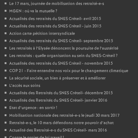
Le 17 mars, journée de mobilisation des retraité-e-s
MGEN
: où va la mutuelle
?
Actualités des retraités du
SNES
Créteil- avril 2015
Actualités des retraités du
SNES
Créteil - juin 2015
Action carte pétition intersyndicale
Actualités des retraités du
SNES
Créteil- septembre 2015
Les retraités à l’Elysée dénoncent la poursuite de l’austérité
Les retraités : quelle organisation au sein du
SNES
-Créteil
?
Actualités des retraités du
SNES
Créteil - novembre 2015
COP
21 - Faire entendre nos voix pour le changement climatique
La sécurité sociale, un bien à préserver et à améliorer
L’accès aux soins
Actualités des Retraités du
SNES
Créteil- décembre 2015
Actualités des Retraités du
SNES
Créteil- janvier 2016
Etat d’urgence : en sortir
!
Mobilisation nationale des retraité-e-s le jeudi 30 mars 2017
Retraité-e-s, le 10 mars défendons notre pouvoir d’achat
Actualité des Retraité-e-s du
SNES
Créteil- mars 2016
Contre le projet de loi travail
!