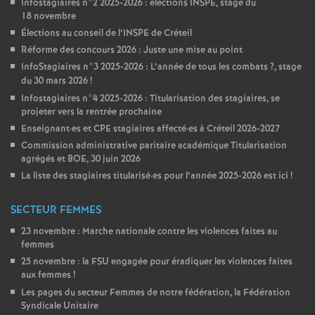
Infostagiaires n°2 2025-2026 : élections
INSPE
, stage du
18 novembre
Élections au conseil de l’
INSPE
de Créteil
Réforme des concours 2026 : Juste une mise au point
InfoStagiaires n°3 2025-2026 : L’année de tous les combats
?, stage
du 30 mars 2026
!
Infostagiaires n°4 2025-2026 : Titularisation des stagiaires, se
projeter vers la rentrée prochaine
Enseignant
·
es et
CPE
stagiaires affecté
·
es à Créteil 2026-2027
Commission administrative paritaire académique Titularisation
agrégés et
BOE
, 30 juin 2026
La liste des stagiaires titularisé
·
es pour l’année 2025-2026 est ici
!
SECTEUR FEMMES
23 novembre : Marche nationale contre les violences faites au
femmes
25 novembre : la
FSU
engagée pour éradiquer les violences faites
aux femmes
!
Les pages du secteur Femmes de notre fédération, la Fédération
Syndicale Unitaire