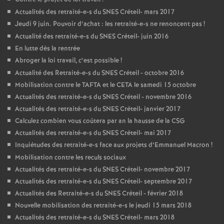
Actualités des retraité-e-s du
SNES
Créteil- mars 2017
Jeudi 9 juin. Pouvoir d’achat : les retraité-e-s ne renoncent pas
!
Actualité des retraité-e-s du
SNES
Créteil- juin 2016
En lutte dès la rentrée
Abroger la loi travail, c’est possible
!
Actualité des Retraité-e-s du
SNES
Créteil - octobre 2016
Mobilisation contre le
TAFTA
et le
CETA
le samedi 15 octobre
Actualités des retraité-e-s du
SNES
Créteil - novembre 2016
Actualités des retraité-e-s du
SNES
Créteil- janvier 2017
Calculez combien vous coûtera par an la hausse de la
CSG
Actualités des retraité-e-s du
SNES
Créteil- mai 2017
Inquiétudes des retraité-e-s face aux projets d’Emmanuel Macron
!
Mobilisation contre les reculs sociaux
Actualités des retraité-e-s du
SNES
Créteil- novembre 2017
Actualités des retraité-e-s du
SNES
Créteil- septembre 2017
Actualités des Retraité-e-s du
SNES
Créteil - février 2018
Nouvelle mobilisation des retraité-e-s le jeudi 15 mars 2018
Actualités des retraité-e-s du
SNES
Créteil- mars 2018