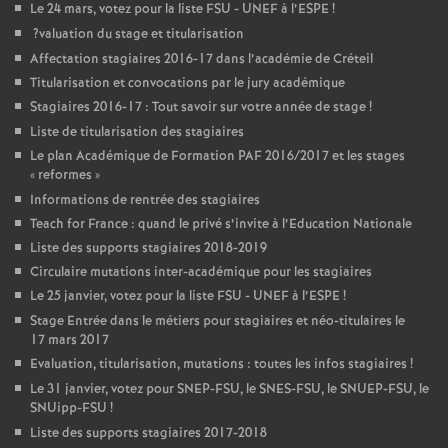
Le 24 mars, votez pour la liste
FSU
-
UNEF
à l’
ESPE
!
?valuation du stage et titularisation
Affectation stagiaires 2016-17 dans l’académie de Créteil
Titularisation et convocations par le jury académique
Stagiaires 2016-17 : Tout savoir sur votre année de stage
!
Liste de titularisation des stagiaires
Le plan Académique de Formation
PAF
2016/2017 et les stages
«
reformes
»
Informations de rentrée des stagiaires
Teach for France : quand le privé s’invite à l’Education Nationale
Liste des supports stagiaires 2018-2019
Circulaire mutations inter-académique pour les stagiaires
Le 25 janvier, votez pour la liste
FSU
-
UNEF
à l’
ESPE
!
Stage Entrée dans le métiers pour stagiaires et néo-titulaires le
17 mars 2017
Evaluation, titularisation, mutations : toutes les infos stagiaires
!
Le 31 janvier, votez pour
SNEP
-
FSU
, le
SNES
-
FSU
, le
SNUEP
-
FSU
, le
SNUipp-
FSU
!
Liste des supports stagiaires 2017-2018