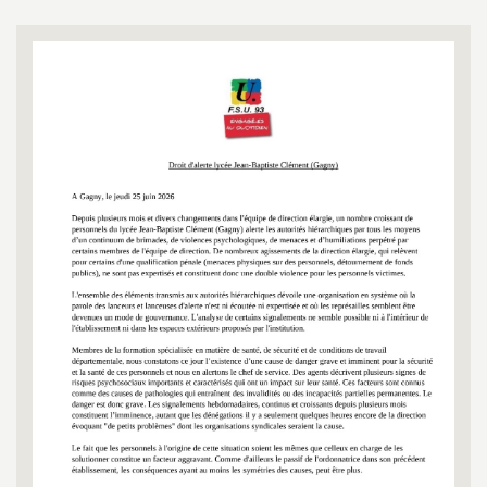
a
t
i
o
n
a
l
d