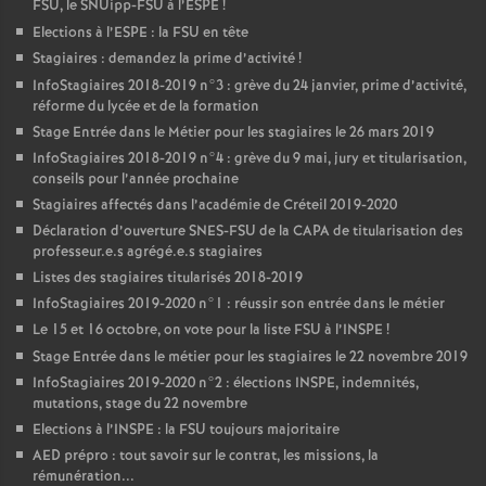
FSU
, le SNUipp-
FSU
à l’
ESPE
!
Elections à l’
ESPE
: la
FSU
en tête
Stagiaires : demandez la prime d’activité
!
InfoStagiaires 2018-2019 n°3 : grève du 24 janvier, prime d’activité,
réforme du lycée et de la formation
Stage Entrée dans le Métier pour les stagiaires le 26 mars 2019
InfoStagiaires 2018-2019 n°4 : grève du 9 mai, jury et titularisation,
conseils pour l’année prochaine
Stagiaires affectés dans l’académie de Créteil 2019-2020
Déclaration d’ouverture
SNES
-
FSU
de la
CAPA
de titularisation des
professeur.e.s agrégé.e.s stagiaires
Listes des stagiaires titularisés 2018-2019
InfoStagiaires 2019-2020 n°1 : réussir son entrée dans le métier
Le 15 et 16 octobre, on vote pour la liste
FSU
à l’
INSPE
!
Stage Entrée dans le métier pour les stagiaires le 22 novembre 2019
InfoStagiaires 2019-2020 n°2 : élections
INSPE
, indemnités,
mutations, stage du 22 novembre
Elections à l’
INSPE
: la
FSU
toujours majoritaire
AED
prépro : tout savoir sur le contrat, les missions, la
rémunération...