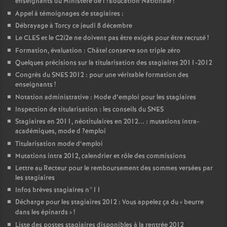
enseignants du Ministère de l
?Education Nationale
!
Appel à témoignages de stagiaires :
Débrayage à Torcy ce jeudi 8 décembre
Le
CLES
et le C2i2e ne doivent pas être exigés pour être recruté
!
Formation, évaluation : Châtel conserve son triple zéro
Quelques précisions sur la titularisation des stagiaires 2011-2012
Congrès du
SNES
2012 : pour une véritable formation des
enseignants
!
Notation administrative : Mode d’emploi pour les stagiaires
Inspection de titularisation : les conseils du
SNES
Stagiaires en 2011, néotitulaires en 2012... : mutations intra-
académiques, mode d
?emploi
Titularisation mode d’emploi
Mutations intra 2012, calendrier et rôle des commissions
Lettre au Recteur pour le remboursement des sommes versées par
les stagiaires
Infos brèves stagiaires n°11
Décharge pour les stagiaires 2012 : Vous appelez ça du «
beurre
dans les épinards
»
!
Liste des postes stagiaires disponibles à la rentrée 2012