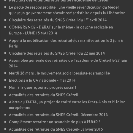
Résultats des votes des retraités de l’académie de Créteil
Le pacte de responsabilité : une vieille revendication du Medef
qu’aucun gouvernement n’avait osé satisfaire depuis la Libération
er
Circulaire des retraités du
SNES
Créteil du 1
avril 2014
CONFERENCE
-
DEBAT
sur le thème «
la gauche radicale en
Europe
»
LUNDI
5
MAI
2014
Appel à la mobilisation des retraité(e)s : manifestation le 3 juin à
Paris
Circulaire des retraités du
SNES
Créteil du 22 mai 2014
Assemblée générale des retraités de l’académie de Créteil le 27 juin
2014
Mardi 28 mars : le mouvement social persiste et s’amplifie
Elections à la
CA
nationale - mai 2014
Non à la guerre, oui au progrès social
!
Actualités des retraités du
SNES
Créteil
Alerte au
TAFTA
, un projet de traité entre les Etats-Unis et l’Union
européenne
Actualités des retraités du
SNES
Créteil- Décembre 2014
Complément retraite : un scandale de plus à l’
UMR
!
Actualités des retraités du
SNES
Créteil- Janvier 2015