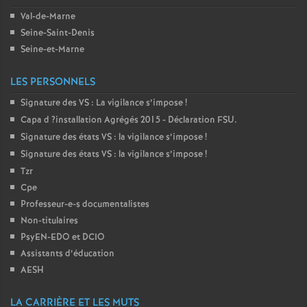
Val-de-Marne
o
Seine-Saint-Denis
Seine-et-Marne
u
LES PERSONNELS
r
Signature des
VS
: La vigilance s’impose
!
Capa d
?installation Agrégés 2015 - Déclaration
FSU
.
s
Signature des états
VS
: la vigilance s’impose
!
Signature des états
VS
: la vigilance s’impose
!
Tzr
Cpe
Professeur-e-s documentalistes
Non-titulaires
PsyEN-
EDO
et
DCIO
Assistants d’éducation
AESH
LA CARRIÈRE ET LES MUTS