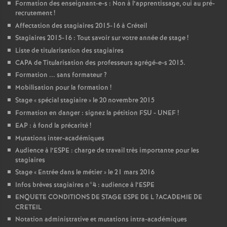
Formation des enseignant-e-s : Non à l’apprentissage, oui au pré-
recrutement
!
Affectation des stagiaires 2015-16 à Créteil
Stagiaires 2015-16 : Tout savoir sur votre année de stage
!
Liste de titularisation des stagiaires
CAPA
de Titularisation des professeurs agrégé-e-s 2015.
Formation ... sans formateur
?
Mobilisation pour la formation
!
Stage «
spécial stagiaire
» le 20 novembre 2015
Formation en danger : signez la pétition
FSU
-
UNEF
!
EAP
: à fond la précarité
!
Mutations inter-académiques
Audience à l’
ESPE
: charge de travail très importante pour les
stagiaires
Stage «
Entrée dans le métier
» le 21 mars 2016
Infos brèves stagiaires n°4 : audience à l’
ESPE
ENQUETE
CONDITIONS
DE
STAGE
ESPE
DE
L
?
ACADEMIE
DE
CRETEIL
Notation administrative et mutations intra-académiques