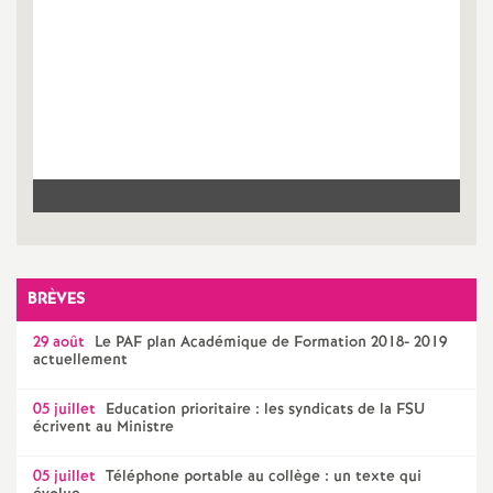
e
m
e
n
t
s
BRÈVES
d
29 août
Le
PAF
plan Académique de Formation 2018- 2019
actuellement
e
05 juillet
Education prioritaire : les syndicats de la
FSU
écrivent au Ministre
S
05 juillet
Téléphone portable au collège : un texte qui