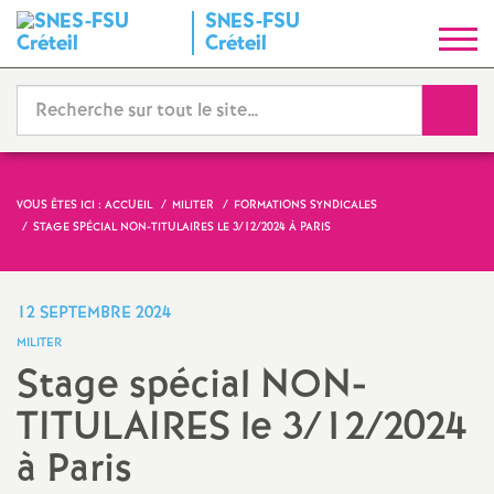
SNES
-
FSU
S
Créteil
y
Reche
n
d
VOUS ÊTES ICI :
ACCUEIL
MILITER
FORMATIONS SYNDICALES
STAGE SPÉCIAL
NON
-
TITULAIRES
LE 3/12/2024 À PARIS
i
c
12 SEPTEMBRE 2024
MILITER
a
Stage spécial
NON
-
TITULAIRES
le 3/12/2024
t
à Paris
N