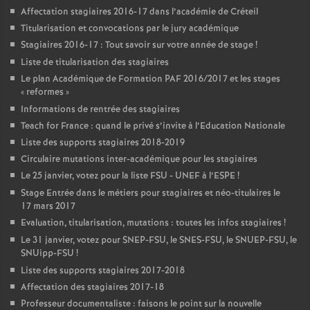
Affectation stagiaires 2016-17 dans l’académie de Créteil
Titularisation et convocations par le jury académique
Stagiaires 2016-17 : Tout savoir sur votre année de stage
!
Liste de titularisation des stagiaires
Le plan Académique de Formation
PAF
2016/2017 et les stages
«
reformes
»
Informations de rentrée des stagiaires
Teach for France : quand le privé s’invite à l’Education Nationale
Liste des supports stagiaires 2018-2019
Circulaire mutations inter-académique pour les stagiaires
Le 25 janvier, votez pour la liste
FSU
-
UNEF
à l’
ESPE
!
Stage Entrée dans le métiers pour stagiaires et néo-titulaires le
17 mars 2017
Evaluation, titularisation, mutations : toutes les infos stagiaires
!
Le 31 janvier, votez pour
SNEP
-
FSU
, le
SNES
-
FSU
, le
SNUEP
-
FSU
, le
SNUipp-
FSU
!
Liste des supports stagiaires 2017-2018
Affectation des stagiaires 2017-18
Professeur documentaliste : faisons le point sur la nouvelle