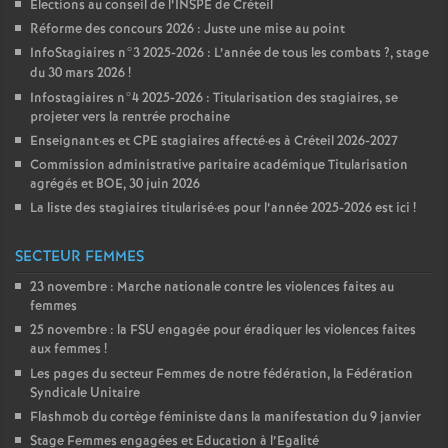
Élections au conseil de l’
INSPE
de Créteil
Réforme des concours 2026 : Juste une mise au point
InfoStagiaires n°3 2025-2026 : L’année de tous les combats
?, stage
du 30 mars 2026
!
Infostagiaires n°4 2025-2026 : Titularisation des stagiaires, se
projeter vers la rentrée prochaine
Enseignant
·
es et
CPE
stagiaires affecté
·
es à Créteil 2026-2027
Commission administrative paritaire académique Titularisation
agrégés et
BOE
, 30 juin 2026
La liste des stagiaires titularisé
·
es pour l’année 2025-2026 est ici
!
SECTEUR FEMMES
23 novembre : Marche nationale contre les violences faites au
femmes
25 novembre : la
FSU
engagée pour éradiquer les violences faites
aux femmes
!
Les pages du secteur Femmes de notre fédération, la Fédération
Syndicale Unitaire
Flashmob du cortège féministe dans la manifestation du 9 janvier
Stage Femmes engagées et Education à l’Egalité