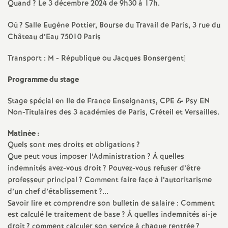
e
Quand
? Le 3 décembre 2024 de 9h30 à 17h.
s
Où
? Salle Eugène Pottier, Bourse du Travail de Paris, 3 rue du
Château d’Eau 75010 Paris
E
Transport : M - République ou Jacques Bonsergent]
n
Programme du stage
s
Stage spécial en Ile de France Enseignants,
CPE
& Psy
EN
Non-Titulaires des 3 académies de Paris, Créteil et Versailles.
e
Matinée :
Quels sont mes droits et obligations
?
i
Que peut vous imposer l’Administration
? À quelles
indemnités avez-vous droit
? Pouvez-vous refuser d’être
g
professeur principal
? Comment faire face à l’autoritarisme
d’un chef d’établissement
?...
n
Savoir lire et comprendre son bulletin de salaire : Comment
est calculé le traitement de base
? À quelles indemnités ai-je
droit
? comment calculer son service à chaque rentrée
?