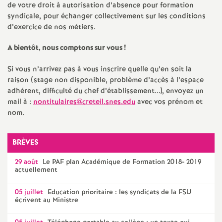
de votre droit à autorisation d’absence pour formation
é
syndicale, pour échanger collectivement sur les conditions
d’exercice de nos métiers.
O
A bientôt, nous comptons sur vous
!
r
Si vous n’arrivez pas à vous inscrire quelle qu’en soit la
raison (stage non disponible, problème d’accès à l’espace
l
adhérent, difficulté du chef d’établissement...), envoyez un
mail à :
nontitulaires@creteil.snes.edu
avec vos prénom et
é
nom.
a
BRÈVES
29 août
Le
PAF
plan Académique de Formation 2018- 2019
n
actuellement
s
05 juillet
Education prioritaire : les syndicats de la
FSU
écrivent au Ministre
T