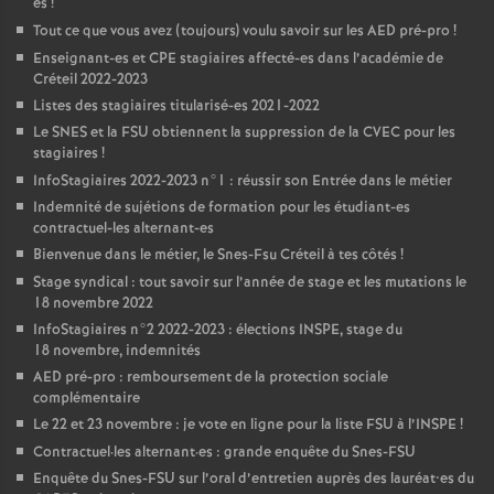
es
!
Tout ce que vous avez (toujours) voulu savoir sur les
AED
pré-pro
!
Enseignant-es et
CPE
stagiaires affecté-es dans l’académie de
Créteil 2022-2023
Listes des stagiaires titularisé-es 2021-2022
Le
SNES
et la
FSU
obtiennent la suppression de la
CVEC
pour les
stagiaires
!
InfoStagiaires 2022-2023 n°1 : réussir son Entrée dans le métier
Indemnité de sujétions de formation pour les étudiant-es
contractuel-les alternant-es
Bienvenue dans le métier, le Snes-Fsu Créteil à tes côtés
!
Stage syndical : tout savoir sur l’année de stage et les mutations le
18 novembre 2022
InfoStagiaires n°2 2022-2023 : élections
INSPE
, stage du
18 novembre, indemnités
AED
pré-pro : remboursement de la protection sociale
complémentaire
Le 22 et 23 novembre : je vote en ligne pour la liste
FSU
à l’
INSPE
!
Contractuel
·
les alternant
·
es : grande enquête du Snes-
FSU
Enquête du Snes-
FSU
sur l’oral d’entretien auprès des lauréat•es du