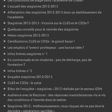
Les conditions de stage dans l’académie de Créteil
L’accueil des stagiaires 2012-2013
Affectation des stagiaires 2012-2013 dans un établissement de
l’académie
Stagiaires 2012-2013 : Victoire sur le
CLES
et le C2I2e
!!
Quelques conseils pour la rentrée des stagiaires
Mémo stagiaires 2012-2013
Certifications
CLES
et C2I2e : le grand bazar
!
Les emplois d
?avenir professeur : une bonne idée
?
Infos brèves stagiaires n°1
Ex-contractuels et ex-titulaires : pas de décharge, pas de
formation
!!
Infos brèves n°2
Enquête stagiaires 2012/2013
CLES
et C2I2e : la suite
Bilan de l’enquête «
stagiaires
» 2012 réalisée par le secteur
EDM
Audience avec le Rectorat : des réponses insatisfaisantes vis-à-vis
des conditions d
?entrée dans le métier
Stagiaires 2012 : Malheureusement, vous risquez de ne pas être la
dernière «
génération sacrifiée
»