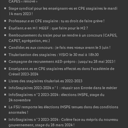
CAPES
«
rénové
»
Stage syndical pour les enseignant-es et
CPE
stagiaires le mardi
14 mars 2023
!
Professeur.e et
CPE
stagiaire : tu as droit de faire grève
!
Étudiant.e en M1
MEEF
: que faire pour le M2
?
Remboursement du trajet pour se rendre à un concours (
CAPES
,
CAPET
, agrégation, etc.)
Candidat.es aux concours : je fais mes voeux avant le 5 juin
!
Titularisation des stagiaires :
VISIO
le 30 mai à 18h30
Campagne de recrutement
AED
-prépro : jusqu’au 28 mai 2023
!
Enseignant.es et
CPE
stagiaires affecté.es dans l’académie de
Créteil 2023-2024
Listes des stagiaires titularisé.es 2022-2023
InfoStagiaires 2023-2024 n°1 : réussir son Entrée dans le métier
InfoStagiaires n°2 2023-2024 : élections
INSPE
, stage du
24 novembre
La
FSU
remporte les élections
INSPE
tenues dans des conditions
anormales
!
InfoStagiaires n°3 2023-2024 : Colère face au mépris du nouveau
gouvernement, stage du 28 mars 2024
!