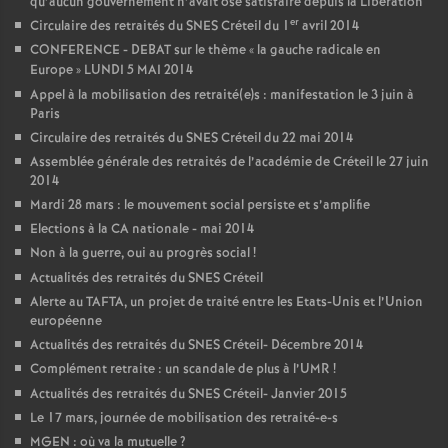
qu’aucun gouvernement n’avait osé satisfaire depuis la Libération
er
Circulaire des retraités du
SNES
Créteil du 1
avril 2014
CONFERENCE
-
DEBAT
sur le thème «
la gauche radicale en
Europe
»
LUNDI
5
MAI
2014
Appel à la mobilisation des retraité(e)s : manifestation le 3 juin à
Paris
Circulaire des retraités du
SNES
Créteil du 22 mai 2014
Assemblée générale des retraités de l’académie de Créteil le 27 juin
2014
Mardi 28 mars : le mouvement social persiste et s’amplifie
Elections à la
CA
nationale - mai 2014
Non à la guerre, oui au progrès social
!
Actualités des retraités du
SNES
Créteil
Alerte au
TAFTA
, un projet de traité entre les Etats-Unis et l’Union
européenne
Actualités des retraités du
SNES
Créteil- Décembre 2014
Complément retraite : un scandale de plus à l’
UMR
!
Actualités des retraités du
SNES
Créteil- Janvier 2015
Le 17 mars, journée de mobilisation des retraité-e-s
MGEN
: où va la mutuelle
?