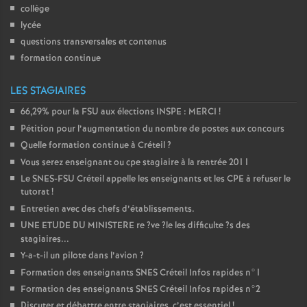
collège
lycée
questions transversales et contenus
formation continue
LES STAGIAIRES
66,29% pour la
FSU
aux élections
INSPE
:
MERCI
!
Pétition pour l’augmentation du nombre de postes aux concours
Quelle formation continue à Créteil
?
Vous serez enseignant ou cpe stagiaire à la rentrée 2011
Le
SNES
-
FSU
Créteil appelle les enseignants et les
CPE
à refuser le
tutorat
!
Entretien avec des chefs d’établissements.
UNE
ETUDE
DU
MINISTERE
re
?ve
?le les difficulte
?s des
stagiaires...
Y-a-t-il un pilote dans l’avion
?
Formation des enseignants
SNES
Créteil Infos rapides n°1
Formation des enseignants
SNES
Créteil Infos rapides n°2
Discuter et débattre entre stagiaires, c’est essentiel
!