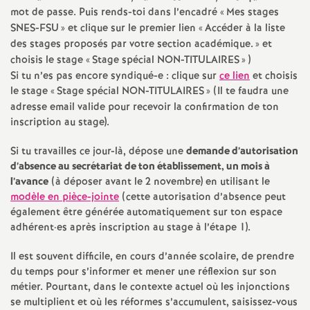
e
mot de passe. Puis rends-toi dans l’encadré «
Mes stages
SNES
-
FSU
» et clique sur le premier lien «
Accéder à la liste
c
des stages proposés par votre section académique.
» et
choisis le stage «
Stage spécial
NON
-
TITULAIRES
» )
Si tu n’es pas encore syndiqué-e : clique sur
ce lien
et choisis
o
le stage «
Stage spécial
NON
-
TITULAIRES
» (Il te faudra une
adresse email valide pour recevoir la confirmation de ton
n
inscription au stage).
d
Si tu travailles ce jour-là, dépose une
demande d’autorisation
d’absence au secrétariat de ton établissement, un mois à
l’avance
(à déposer avant le 2 novembre) en utilisant le
d
modèle en pièce-jointe
(cette autorisation d’absence peut
également être générée automatiquement sur ton espace
e
adhérent
·
es après inscription au stage à l’étape 1).
g
Il est souvent difficile, en cours d’année scolaire, de prendre
du temps pour s’informer et mener une réflexion sur son
métier. Pourtant, dans le contexte actuel où les injonctions
r
se multiplient et où les réformes s’accumulent, saisissez-vous