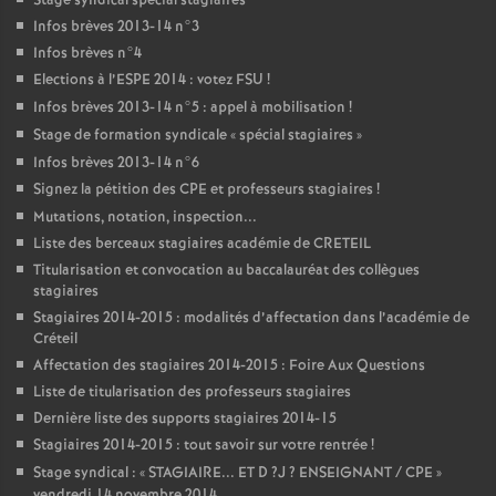
Stage syndical spécial stagiaires
Infos brèves 2013-14 n°3
Infos brèves n°4
Elections à l’
ESPE
2014 : votez
FSU
!
Infos brèves 2013-14 n°5 : appel à mobilisation
!
Stage de formation syndicale «
spécial stagiaires
»
Infos brèves 2013-14 n°6
Signez la pétition des
CPE
et professeurs stagiaires
!
Mutations, notation, inspection...
Liste des berceaux stagiaires académie de
CRETEIL
Titularisation et convocation au baccalauréat des collègues
stagiaires
Stagiaires 2014-2015 : modalités d’affectation dans l’académie de
Créteil
Affectation des stagiaires 2014-2015 : Foire Aux Questions
Liste de titularisation des professeurs stagiaires
Dernière liste des supports stagiaires 2014-15
Stagiaires 2014-2015 : tout savoir sur votre rentrée
!
Stage syndical : «
STAGIAIRE
...
ET
D
?J
?
ENSEIGNANT
/
CPE
»
vendredi 14 novembre 2014