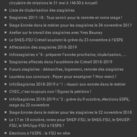
circulaire de missions le 31 mai à 14h30 à Arcueil
Liste de titularisation des stagiaires
Stagiaires 2017-18 : Tout savoir pour la rentrée et votre stage
!
Stage Entrée dans le métier pour les stagiaires le 24 novembre 2017
Atelier sur le travail des stagiaires avec Yves Baunay
Le
SNES
-
FSU
Créteil soutient la grève du 23 novembre à l’
ESPE
Affectation des stagiaires 2018-2019
Infostagiaires n°4 : préparer l’année prochaine, titularisation, ...
Stagiaires affectés dans l’académie de Créteil 2018-2019
Futurs stagiaires : démarches, logement, rentrée des stagiaires
Lauréats aux concours : Payer pour enseigner
? Non merci
!
InfoStagiaires 2018-2019 n°1 : réussir son entrée dans le métier
CVEC
, c’est toujours non
! Signez la pétition
!
InfoStagiaires 2018-2019 n°2 : grève du 9 octobre, élections
ESPE
,
stage du 22 novembre
Stage Entrée dans le métier pour les stagiaires le 22 novembre 2018
Le 17 et 18 octobre, votez pour
SNEP
-
FSU
, le
SNES
-
FSU
, le
SNUEP
-
FSU
, le SNUipp-
FSU
à l’
ESPE
!
Elections à l’
ESPE
: la
FSU
en tête