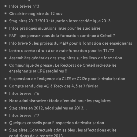
Infos brèves n°3
Circulaire stagiaire du 12 nov
Stagiaires 2012/2013 : Mutation inter académique 2013
Infos pratiques mutations inter pour les stagiaires
PAF
: que pensez-vous de la formation continue à Créteil
?
Info brève 5 : les projets du
MEN
pour la formation des enseignants
Lettre ouverte : droit à une vraie formation pour les T1/T2
Assemblées générales des stagiaires sur les lieux de formation
Communiqué de presse : Le Rectorat de Créteil rackette les
enseignants et
CPE
stagiaires
!!
Suspension de l’exigence du
CLES
et C2I2e pour la titularisation
Compte rendu des
AG
à Torcy des 4, 5 et 7 février
Infos brèves n°6
Note administrative : Mode d’emploi pour les stagiaires
Stagiaires en 2012, néotitulaires en 2013...
Infos brèves n°7
Quelques conseils pour l’inspection de titularisation
Stagiaires, Contractuels admissibles : les affectations et les
conditions de la rentrée 2013