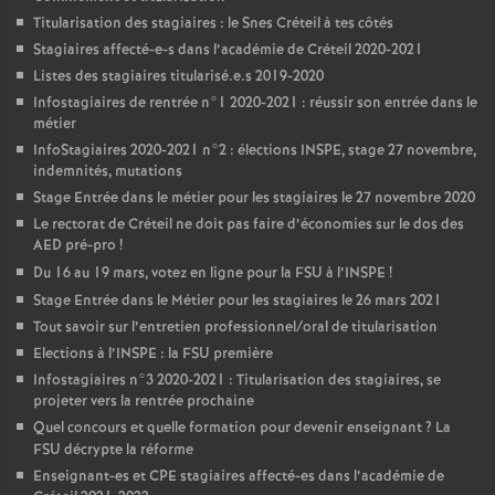
Titularisation des stagiaires : le Snes Créteil à tes côtés
Stagiaires affecté-e-s dans l’académie de Créteil 2020-2021
Listes des stagiaires titularisé.e.s 2019-2020
Infostagiaires de rentrée n°1 2020-2021 : réussir son entrée dans le
métier
InfoStagiaires 2020-2021 n°2 : élections
INSPE
, stage 27 novembre,
indemnités, mutations
Stage Entrée dans le métier pour les stagiaires le 27 novembre 2020
Le rectorat de Créteil ne doit pas faire d’économies sur le dos des
AED
pré-pro
!
Du 16 au 19 mars, votez en ligne pour la
FSU
à l’
INSPE
!
Stage Entrée dans le Métier pour les stagiaires le 26 mars 2021
Tout savoir sur l’entretien professionnel/oral de titularisation
Elections à l’
INSPE
: la
FSU
première
Infostagiaires n°3 2020-2021 : Titularisation des stagiaires, se
projeter vers la rentrée prochaine
Quel concours et quelle formation pour devenir enseignant
? La
FSU
décrypte la réforme
Enseignant-es et
CPE
stagiaires affecté-es dans l’académie de