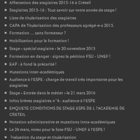
Affectation des stagiaires 2015-16 à Créteil
Stagiaires 2015-16 : Tout savoir sur votre année de stage
!
Liste de titularisation des stagiaires
CAPA
de Titularisation des professeurs agrégé-e-s 2015.
Formation ... sans formateur
?
Mobilisation pour la formation
!
Stage «
spécial stagiaire
» le 20 novembre 2015
Formation en danger : signez la pétition
FSU
-
UNEF
!
EAP
: à fond la précarité
!
Mutations inter-académiques
Audience à l’
ESPE
: charge de travail très importante pour les
stagiaires
Stage «
Entrée dans le métier
» le 21 mars 2016
Infos brèves stagiaires n°4 : audience à l’
ESPE
ENQUETE
CONDITIONS
DE
STAGE
ESPE
DE
L
?
ACADEMIE
DE
CRETEIL
Notation administrative et mutations intra-académiques
Le 24 mars, votez pour la liste
FSU
-
UNEF
à l’
ESPE
!
?valuation du stage et titularisation