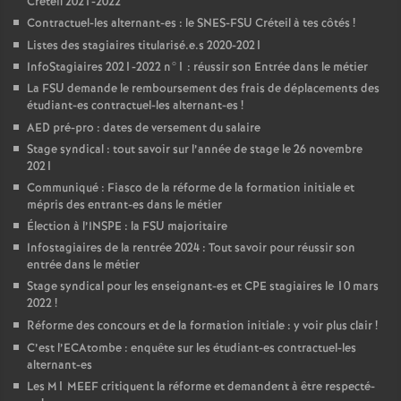
Créteil 2021-2022
Contractuel-les alternant-es : le
SNES
-
FSU
Créteil à tes côtés
!
Listes des stagiaires titularisé.e.s 2020-2021
InfoStagiaires 2021-2022 n°1 : réussir son Entrée dans le métier
La
FSU
demande le remboursement des frais de déplacements des
étudiant-es contractuel-les alternant-es
!
AED
pré-pro : dates de versement du salaire
Stage syndical : tout savoir sur l’année de stage le 26 novembre
2021
Communiqué : Fiasco de la réforme de la formation initiale et
mépris des entrant-es dans le métier
Élection à l’
INSPE
: la
FSU
majoritaire
Infostagiaires de la rentrée 2024 : Tout savoir pour réussir son
entrée dans le métier
Stage syndical pour les enseignant-es et
CPE
stagiaires le 10 mars
2022
!
Réforme des concours et de la formation initiale : y voir plus clair
!
C’est l’ECAtombe : enquête sur les étudiant-es contractuel-les
alternant-es
Les M1
MEEF
critiquent la réforme et demandent à être respecté-