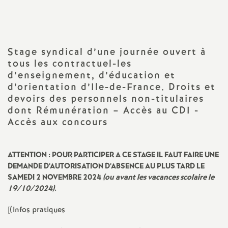
a
t
Stage syndical d’une journée ouvert à
tous les contractuel-les
i
d’enseignement, d’éducation et
d’orientation d’Ile-de-France. Droits et
o
devoirs des personnels non-titulaires
dont Rémunération – Accès au
CDI
-
n
Accès aux concours
a
ATTENTION
:
POUR
PARTICIPER
A
CE
STAGE
IL
FAUT
FAIRE
UNE
DEMANDE
D’
AUTORISATION
D’
ABSENCE
AU
PLUS
TARD
LE
l
SAMEDI
2
NOVEMBRE
2024
(ou avant les vacances scolaire le
19/10/2024)
.
d
[(Infos pratiques