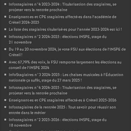
Infostagiaires n°4 2023-2024 : Titularisation des stagiaires, se
projeter vers la rentrée prochaine
Enseignant
·
es et
CPE
stagiaires affecté
·
es dans l’académie de
Créteil 2024-2025
La liste des stagiaires titularisé
·
es pour l’année 2023-2024 est ici
!
Infostagiaires n°2 2024-2025 : élections
INSPE
, stage du
21 novembre
Du 19 au 20 novembre 2024, je vote
FSU
aux élections de l’
INSPE
de
Créteil
!
Avec 67,79% des voix, la
FSU
remporte largement les élections au
conseil de l’
INSPE
2024
InfoStagiaires n°3 2024-2025 : Les chaises musicales à l’Éducation
nationale ça suffit, stage du 27 mars 2025
!
Infostagiaires n°4 2024-2025 : Titularisation des stagiaires, se
projeter vers la rentrée prochaine
Enseignant
·
es et
CPE
stagiaires affecté
·
es à Créteil 2025-2026
Infostagiaires de la rentrée 2025 : Tout savoir pour réussir son
entrée dans le métier
Infostagiaires n°2 2025-2026 : élections
INSPE
, stage du
18 novembre