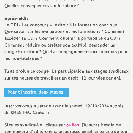
e
Quelles conséquences sur le salaire
?
m
Après-midi :
Le
CDI
- Les concours – le droit à la formation continue
e
Que savoir sur les évaluations et les formations
? Comment
accéder au
CDI
? Comment obtenir la portabilité du
CDI
?
Comment réduire ou arrêter son activité, demander un
n
congé formation
? Quel accompagnement aux concours pour
les non-titulaires
?
t
Tu as droit à ce congé
! La participation aux stages syndicaux
s
sur tes heures de travail est un droit (12 journées par an).
d
Pour t’inscrire, deux étapes :
e
Inscrivez-vous au stage avant le samedi 19/10/2024 auprès
du
SNES
-
FSU
Créteil :
S
Si tu es syndiqué.e : clique sur
ce lien
. (Tu auras besoin de
ton numéro d’adhérent-e, ou adresse email, ainsi que de ton