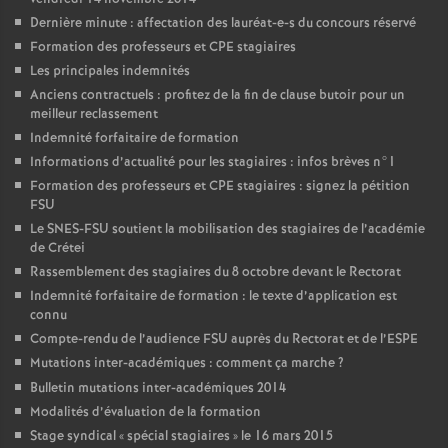
Dernière minute : affectation des lauréat-e-s du concours réservé
Formation des professeurs et
CPE
stagiaires
Les principales indemnités
Anciens contractuels : profitez de la fin de clause butoir pour un
meilleur reclassement
Indemnité forfaitaire de formation
Informations d’actualité pour les stagiaires : infos brèves n°1
Formation des professeurs et
CPE
stagiaires : signez la pétition
FSU
Le
SNES
-
FSU
soutient la mobilisation des stagiaires de l’académie
de Crétei
Rassemblement des stagiaires du 8 octobre devant le Rectorat
Indemnité forfaitaire de formation : le texte d’application est
connu
Compte-rendu de l’audience
FSU
auprès du Rectorat et de l’
ESPE
Mutations inter-académiques : comment ça marche
?
Bulletin mutations inter-académiques 2014
Modalités d’évaluation de la formation
Stage syndical «
spécial stagiaires
» le 16 mars 2015