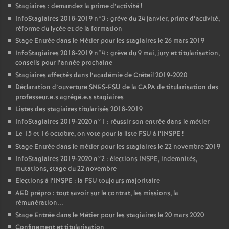
Stagiaires : demandez la prime d’activité
!
InfoStagiaires 2018-2019 n°3 : grève du 24 janvier, prime d’activité,
réforme du lycée et de la formation
Stage Entrée dans le Métier pour les stagiaires le 26 mars 2019
InfoStagiaires 2018-2019 n°4 : grève du 9 mai, jury et titularisation,
conseils pour l’année prochaine
Stagiaires affectés dans l’académie de Créteil 2019-2020
Déclaration d’ouverture
SNES
-
FSU
de la
CAPA
de titularisation des
professeur.e.s agrégé.e.s stagiaires
Listes des stagiaires titularisés 2018-2019
InfoStagiaires 2019-2020 n°1 : réussir son entrée dans le métier
Le 15 et 16 octobre, on vote pour la liste
FSU
à l’
INSPE
!
Stage Entrée dans le métier pour les stagiaires le 22 novembre 2019
InfoStagiaires 2019-2020 n°2 : élections
INSPE
, indemnités,
mutations, stage du 22 novembre
Elections à l’
INSPE
: la
FSU
toujours majoritaire
AED
prépro : tout savoir sur le contrat, les missions, la
rémunération...
Stage Entrée dans le Métier pour les stagiaires le 20 mars 2020
Confinement et titularisation